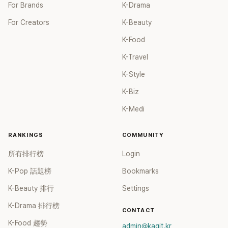
For Brands
K-Drama
For Creators
K-Beauty
K-Food
K-Travel
K-Style
K-Biz
K-Medi
RANKINGS
COMMUNITY
所有排行榜
Login
K-Pop 話題榜
Bookmarks
K-Beauty 排行
Settings
K-Drama 排行榜
CONTACT
K-Food 趨勢
admin@kagit.kr