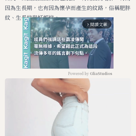
因為生長期，也有因為懷孕而產生的紋路，俗稱肥胖
紋、生長紋與妊娠紋。
閱讀文章
arrow_forward_ios
Powered by 
GliaStudios
M
u
t
e