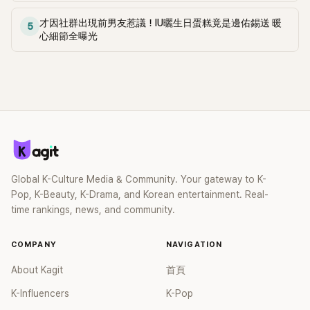
才因社群出現前男友惹議！IU曬生日蛋糕竟是邊佑錫送 暖
5
心細節全曝光
Global K-Culture Media & Community. Your gateway to K-
Pop, K-Beauty, K-Drama, and Korean entertainment. Real-
time rankings, news, and community.
COMPANY
NAVIGATION
About Kagit
首頁
K-Influencers
K-Pop