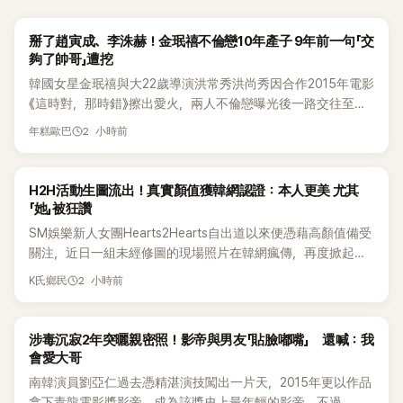
韓星
掰了趙寅成、李洙赫！金珉禧不倫戀10年產子 9年前一句「交
夠了帥哥」遭挖
韓國女星金珉禧與大22歲導演洪常秀洪尚秀因合作2015年電影
《這時對，那時錯》擦出愛火，兩人不倫戀曝光後一路交往至
今，戀情已持續近10年，並於去年迎來兩人的兒子。金珉禧也
2 小時前
年糕歐巴
將透過洪常秀執導的新片《無處安放我的眼睛》（暫譯，
Nowhere To Lay My Eyes）正式回歸大銀幕，這也是她產後
首度以演員身分復出。不過，新片尚未上映，她9年前電影中的
K-POP
H2H活動生圖流出！真實顏值獲韓網認證：本人更美 尤其
一句台詞卻突然被韓網翻出，意外再度掀起熱議。
「她」被狂讚
SM娛樂新人女團Hearts2Hearts自出道以來便憑藉高顏值備受
關注，近日一組未經修圖的現場照片在韓網瘋傳，再度掀起熱
烈討論，不少看過本人的網友更直呼：「真人比照片還漂亮！」
2 小時前
K氏鄉民
韓星
涉毒沉寂2年突曬親密照！影帝與男友「貼臉嘟嘴」 還喊：我
會愛大哥
南韓演員劉亞仁過去憑精湛演技闖出一片天，2015年更以作品
拿下青龍電影獎影帝，成為該獎史上最年輕的影帝。不過，他