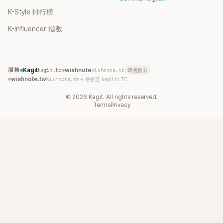
K-Style 排行榜
K-Influencer 指數
服務
Kagit
kagit.kr
wishnote
wishnote.kr
即將推出
wishnote.tw
wishnote.tw
→ 整併至 kagit.kr TC
©
2026
Kagit. All rights reserved.
Terms
Privacy