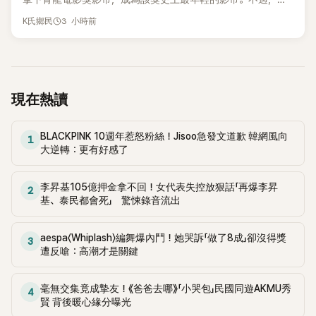
2023年爆出涉毒風波後，演藝事業受到重創，後續又牽扯與男
3 小時前
K氏鄉民
性友人崔河那之間的相關爭議，近年幾乎淡出演藝圈，鮮少公
開露面。
現在熱讀
BLACKPINK 10週年惹怒粉絲！Jisoo急發文道歉 韓網風向
1
大逆轉：更有好感了
李昇基105億押金拿不回！女代表失控放狠話「再爆李昇
2
基、泰民都會死」 驚悚錄音流出
aespa〈Whiplash〉編舞爆內鬥！她哭訴「做了8成」卻沒得獎
3
遭反嗆：高潮才是關鍵
毫無交集竟成摯友！《爸爸去哪》「小哭包」民國同遊AKMU秀
4
賢 背後暖心緣分曝光