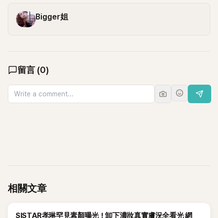
Bigger姐
留言
(
0
)
相關文章
K-POP
SISTAR孝琳罕見素顏曝光！卸下濃妝真實膚況全看光 網