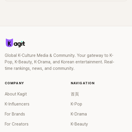
Global K-Culture Media & Community. Your gateway to K-
Pop, K-Beauty, K-Drama, and Korean entertainment. Real-
time rankings, news, and community.
COMPANY
NAVIGATION
About Kagit
首頁
K-Influencers
K-Pop
For Brands
K-Drama
For Creators
K-Beauty