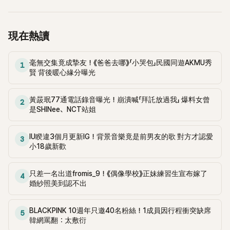
現在熱讀
毫無交集竟成摯友！《爸爸去哪》「小哭包」民國同遊AKMU秀
1
賢 背後暖心緣分曝光
黃晸珉77通電話錄音曝光！崩潰喊「拜託放過我」 爆料女曾
2
是SHINee、NCT站姐
IU睽違3個月更新IG！背景音樂竟是前男友的歌 對方才認愛
3
小18歲新歡
只差一名出道fromis_9！《偶像學校》正妹練習生宣布嫁了
4
婚紗照美到認不出
BLACKPINK 10週年只邀40名粉絲！1成員因行程衝突缺席
5
韓網罵翻：太敷衍