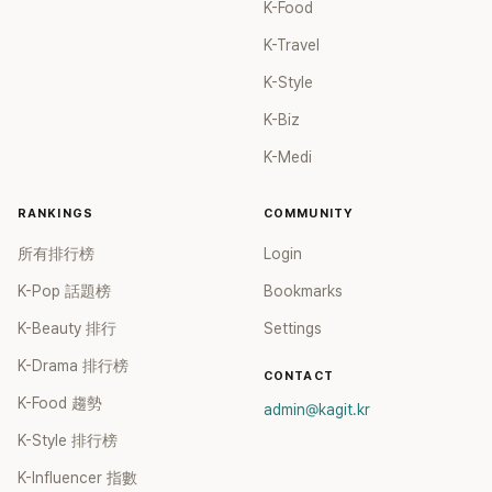
K-Food
K-Travel
K-Style
K-Biz
K-Medi
RANKINGS
COMMUNITY
所有排行榜
Login
K-Pop 話題榜
Bookmarks
K-Beauty 排行
Settings
K-Drama 排行榜
CONTACT
K-Food 趨勢
admin@kagit.kr
K-Style 排行榜
K-Influencer 指數