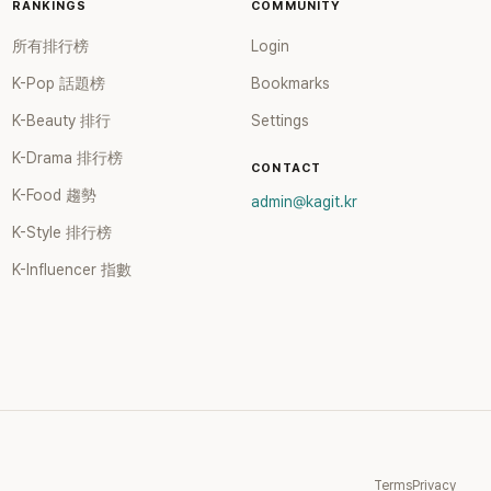
RANKINGS
COMMUNITY
所有排行榜
Login
K-Pop 話題榜
Bookmarks
K-Beauty 排行
Settings
K-Drama 排行榜
CONTACT
K-Food 趨勢
admin@kagit.kr
K-Style 排行榜
K-Influencer 指數
Terms
Privacy