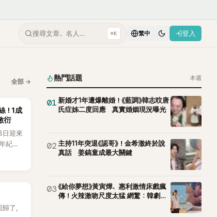
搜尋文章、名人…
登入
⌘K
繁中
熱門話題
本週
全部
→
新婚才1年遭爆離婚！《藍調》韓志旼唐
01
氏症姊二度回應 真實婚姻現況曝光
粉絲！1成
敷衍
月8日迎來
主持11年突退《認哥》！金希澈終於說
週年紀念
02
真話 姜鎬童成最大關鍵
到四人合
，當天將
e出席，
引發粉
《給你夢想》黃寅燁、惠利激情床戲瘋
03
傳！火辣激吻尺度太猛 網驚：韓劇太
敢拍
 回歸了，