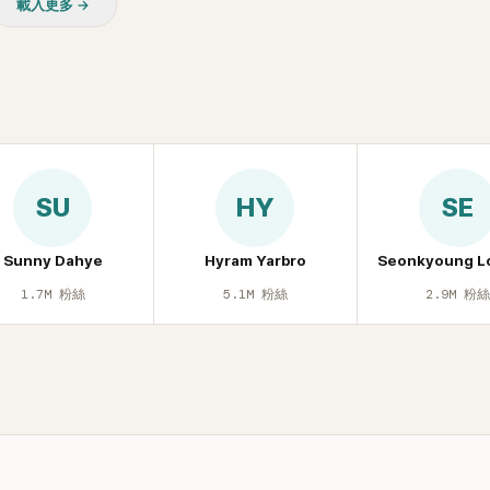
載入更多 →
SU
HY
SE
Sunny Dahye
Hyram Yarbro
Seonkyoung L
1.7M
粉絲
5.1M
粉絲
2.9M
粉