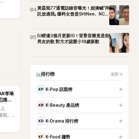
E
。
黃晸珉77通電話錄音曝光！崩潰喊「拜
04
託放過我」 爆料女曾是SHINee、NCT
站姐
IU睽違3個月更新IG！背景音樂竟是前
05
男友的歌 對方才認愛小18歲新歡
排行榜
全部
→
KP
K-Pop 話題榜
AR孝琳
忍痛放
KB
K-Beauty 產品榜
登上
戀愛觀，
KD
K-Drama 排行榜
走男
但如果
不會坐視
KF
K-Food 趨勢