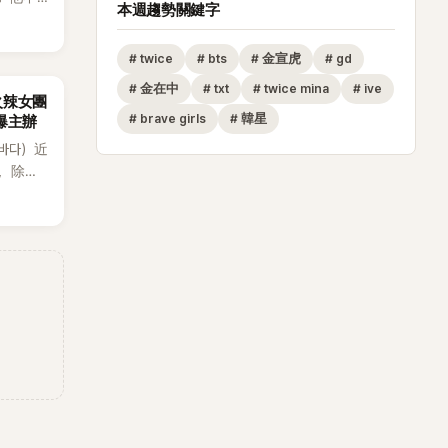
本週趨勢關鍵字
#
twice
#
bts
#
金宣虎
#
gd
#
金在中
#
txt
#
twice mina
#
ive
火辣女團
#
brave girls
#
韓星
酸爆主辦
（바다）近
》，除了
節
從未受邀
沒找我，這
全場，也