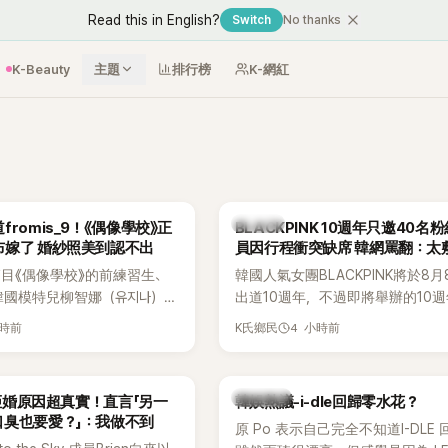
Read this in English?
Switch
No thanks
K-Beauty
主題
排行榜
K-網紅
K-POP
romis_9！《偶像學校》正
BLACKPINK 10週年只邀40名
布嫁了 婚紗照美到認不出
員因行程衝突缺席 韓網罵翻：太
目《偶像學校》的前練習生、
韓國人氣女團BLACKPINK將於8
韓國模特兒柳智娜（유지나），
出道10週年，不過即將舉辦的10
在社群平台公開一系列婚紗
Meet & Greet活動，依舊無法看
小時前
4 小時前
K氏鄉民
布即將步入婚姻，消息曝光後
體。根據韓媒《MyDaily》7日報導
看節目的粉絲又驚又喜，紛紛
由Jisoo（智秀）、Rosé與Jenni
Lisa則因行程安排確定缺席，再度
熱議討論
an拒婚原因超真實！直言「另一
韓娛熱議-i-dle回歸零水花？
絲熱議。
口臭也要愛？」：我做不到
原 Po 表示自己完全不知道I-DLE