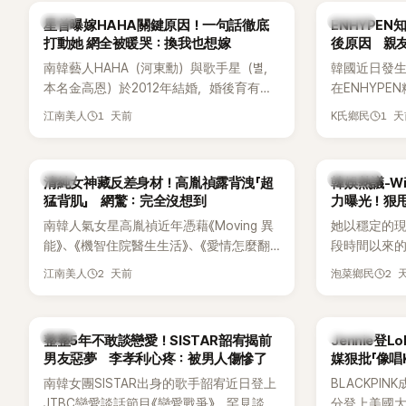
調兩人一直
韓星
K-POP
星首曝嫁HAHA關鍵原因！一句話徹底
ENHYPE
的單方面騷擾。
打動她 網全被暖哭：換我也想嫁
後原因 親
曝光雙方77
南韓藝人HAHA（河東勳）與歌手星（별，
韓國近日發
度承認自己過去
本名金高恩）於2012年結婚，婚後育有兩
在ENHYP
團體的「站姐
子一女，一家五口生活幸福美滿，也是韓
粉絲，日前在
1 天前
1 
江南美人
K氏鄉民
國演藝圈公認的模範夫妻。近日，星首度
不幸身亡，
公開當年決定嫁給HAHA的關鍵原因，竟是
少粉絲湧入
一句讓她至今仍難忘的話，也成為她點頭
親友也陸續
韓星
熱議討論
清純女神藏反差身材！高胤禎露背洩「超
韓娛熱議-Win
步入婚姻的最大理由。
止揣測，盼
猛背肌」 網驚：完全沒想到
力曝光！狠甩
南韓人氣女星高胤禎近年憑藉《Moving 異
她以穩定的
能》、《機智住院醫生生活》、《愛情怎麼翻
段時間以來的
譯？》、《努力克服自卑的我們》等多部熱門
骨頭，怎麼
2 天前
2 
江南美人
泡菜鄉民
作品，躍升為韓劇新一代女神代表，不僅
音量？
演技備受肯定，精緻五官與清新空靈的氣
質也擄獲大批粉絲。近日，她因分享一組
韓星
K-POP
整整5年不敢談戀愛！SISTAR韶宥揭前
Jennie登L
近況照意外掀起熱議，不是因為仙氣十足
男友惡夢 李孝利心疼：被男人傷慘了
媒狠批「像唱
的美貌，而是藏在纖細身材下的超狂背肌
力當藉口
南韓女團SISTAR出身的歌手韶宥近日登上
BLACKPIN
與肩膀線條，反差感十足，讓不少網友看
JTBC戀愛談話節目《戀愛戰爭》，罕見談及
分登上美國大型音
傻直呼：「原來她身材這麼猛！」