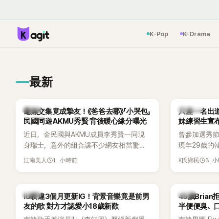
K-Pop
K-Drama
最新
韓星
K-POP
毫無交集竟成摯友！《爸爸去哪》「小哭包」
只差一名出道f
民國同遊AKMU秀賢 背後暖心緣分曝光
妹練習生宣
近日，金民國與AKMU成員李秀賢一同現
曾參加選秀節
身瑞士，意外的組合讓不少網友相當驚
現年29歲的
訝。兩人過去幾乎沒有公開交集，如今卻
近日無預警
1 小時前
3 
江南美人
K氏鄉民
一起踏上瑞士之旅，也讓粉絲紛紛好奇：
照，親自宣
「他們到底是怎麼認識的？」
讓不少曾追
送上祝福。
韓星
韓星
IU睽違3個月更新IG！背景音樂竟是前男
45歲Bri
友的歌 對方才認愛小18歲新歡
半便便臭、