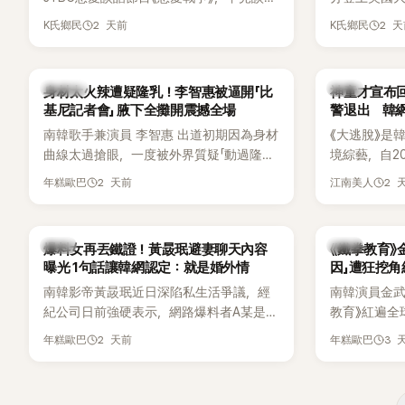
自己的感情生活，不僅坦言已經整整5年沒
Chicago
2 天前
2 
K氏鄉民
K氏鄉民
有談戀愛，更首度透露空窗至今的原因，
樂節Headli
全與上一段戀情有關，一番真心告白讓現
SOLO歌手
場來賓都相當震驚。
束後卻掀起
K-POP
韓星
身材太火辣遭疑隆乳！李智惠被逼開「比
神童才宣布回
遭部分網友
基尼記者會」 腋下全攤開震撼全場
警退出 韓
不留情給出負
南韓歌手兼演員 李智惠 出道初期因為身材
《大逃脫》是
一場豪華KTV
曲線太過搶眼，一度被外界質疑「動過隆乳
境綜藝，自20
手術」，最後甚至被公司安排親上火線，召
由鄭鍾淵PD
2 天前
2 
年糕歐巴
江南美人
開前所未見的「泳裝記者會」澄清。這場記者
（DTCU）
會後來還被韓國演藝圈點名為流傳至今的
與龐大世界
「三大記者會」之一。近日她在綜藝節目中親
為韓國最具
韓星
韓星
爆料女再丟鐵證！黃晸珉避妻聊天內容
《鐵拳教育》
口回憶這段「隆乳疑雲黑歷史」，話題再度被
曝光 1句話讓韓網認定：就是婚外情
因」遭狂挖
翻出來熱議。 2日播出的 SBS 綜藝節目
南韓影帝黃晸珉近日深陷私生活爭議，經
南韓演員金武烈
《我的經紀人太難搞－秘書鎮》，邀請同時
紀公司日前強硬表示，網路爆料者A某是涉
教育》紅遍全
兼顧工作與育兒的演藝圈代表「媽媽群」
嫌長期跟蹤黃晸珉的嫌疑人，已採取法律
被爆出一段
——李智惠、李賢怡、李恩亨，以第13位
2 天前
3 
年糕歐巴
年糕歐巴
行動。不過，A某並未因此停止發聲，5日
當年差點不
「My Star」身分登場，分享最真實的生活日
再度透過社群平台公開更多內容，反駁經
男團偶像的
常。 節目一開始，李瑞鎮 率先與李智惠會
紀公司的說法，強調兩人的聯繫一直都是
合，兩人邊搭車邊聊天，氣氛輕鬆。聊到