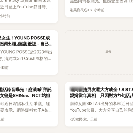
to the Sky 成員Brian向來以
雖然雨琦很漂亮，但感覺是因為 L
近日登上YouTube節目時，
SSERAFIM 和 aespa 佔據了市場
18 小時前
泡菜鄉民
的婚姻觀，直言無法理解「連
 小時前
、便便臭都要愛」這種說法，
自己是不婚主義者，一番超直
熱議。
女生！YOUNG POSSE成
低調出櫃」熱議 羞認：自己
廣告
OUNG POSSE於2023年出
清純或Girl Crush風格的女
濃厚的Hip-Hop元素、自
 小時前
員親自參與創作為特色，MV也
頭、塗鴉、滑板等文化元素。
身四大經紀公司，仍憑藉鮮明
K-POP
電話錄音曝光！崩潰喊「拜託
遭閨蜜搶男友還大方成全！SIST
，在海外尤其是歐美市場累積
女曾是SHINee、NCT站姐
親揭當年真相 只因對方「1句話」
逐漸成為第五代女團中極具辨
手
晸珉近日深陷私生活爭議，經
南韓女團SISTAR出身的孝琳近日
代代表之一。
硬表示，網路爆料女子A某涉
YouTube節目，大方分享自己的
黃晸珉，已正式採取法律行
更首度坦承過去曾遭最好的朋友搶
天前
1 天前
K氏鄉民
並未停止發聲，持續透過社群
友。她表示，當時選擇瀟灑放手，
料，反駁經紀公司的說法，強
同樣的事情現在再發生，「我絕對