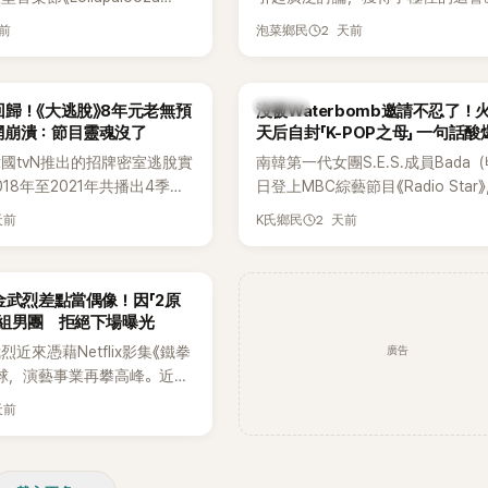
》主舞台，不僅成為首位擔任該音
僅外型出眾，舞技也備受讚譽。
天前
2 天前
泡菜鄉民
ner（壓軸主秀）的K-POP女
，寫下全新紀錄。然而，演出結
兩極評價，不僅現場歌唱實力
K-POP
歸！《大逃脫》8年元老無預
沒被Waterbomb邀請不忍了！
質疑，就連美國當地媒體也毫
網崩潰：節目靈魂沒了
天后自封「K-POP之母」 一句話
評，甚至形容整場演出「就像
韓國tvN推出的招牌密室逃脫實
南韓第一代女團S.E.S.成員Bada
」。
18年至2021年共播出4季，
日登上MBC綜藝節目《Radio Star
打造完整的「大逃脫宇宙
分享近況，還罕見公開向夏季音樂
天前
2 天前
K氏鄉民
」，憑藉燒腦劇情、電影級場景
Waterbomb喊話，笑稱自己至今
觀，累積大批死忠粉絲，被譽
演出，更幽默表示：「我名字就叫
代表性的密室逃脫綜藝之一。
『Bada（海）』，Waterbomb卻
金武烈差點當偶像！因「2原
根本只是懂了皮毛。」一番話笑翻
角組男團 拒絕下場曝光
引發網友熱議。
廣告
近來憑藉Netflix影集《鐵拳
球，演藝事業再攀高峰。近日
鮮為人知的出道祕辛，原來他
天前
是以演員身分出道，而是成為
一員。