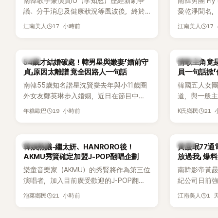
南韓歌手兼演員IU（李知恩）歷經新劇爭
南韓男團 Fly 
議、分手消息及健康狀況等風波後，終於
愛乾淨聞名，
睽違3個月更新社群平台，一口氣曬出20
再度談到自己
17 小時前
17
江南美人
江南美人
張近況照，讓大批粉絲又驚又喜。不過，
另一半的口臭
比起照片本身，更引發熱議的是，她竟選
更大方表明
用前男友張基河所屬樂團的歌曲作為背景
白發言掀起
韓星
K-POP
54歲才結婚破處！韓男星與嫩妻「婚前守
情歌主角竟是
音樂，意外掀起韓網討論。
貞」原因太離譜 竟全因路人一句話
員一句話掀「
都不敢聽
南韓55歲知名諧星沈賢燮去年與小11歲圈
韓國五人女團Y
外女友鄭英琳步入婚姻，近日在節目中分
道，與一般主打
享與妻子的戀愛故事，笑稱兩人原本想享
團不同，她們以
19 小時前
21
年糕歐巴
K氏鄉民
受兩人世界，沒想到站在飯店門口時竟被
創Rap及成
路人認出，還一路替他們加油打氣，讓他
融入美式街
害羞到最後直接放棄進飯店，意外成了婚
雖然並非出
熱議討論
韓星
韓娛熱議-繼太妍、HANRORO後！
黃晸珉77通
前一直堅守「婚前守貞」的原因之一。
的音樂風格
AKMU秀賢確定加盟J-POP翻唱企劃
放過我」 爆料
不少人氣，
樂童音樂家（AKMU）的秀賢將作為第三位
南韓影帝黃
識度的新生
演唱者，加入目前廣受歡迎的J-POP翻唱
紀公司日前強
企劃。繼太妍和Hanroro之後，秀賢已獲
嫌長期跟蹤
21 小時前
1 
泡菜鄉民
江南美人
選為第三首翻唱歌曲的主唱，並於近期完
動。不過，A
成錄音。
平台公開爆