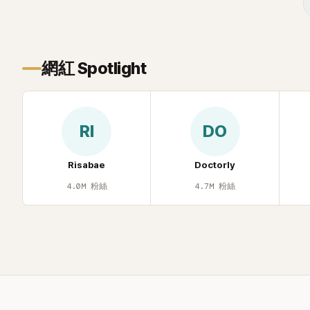
「雙向互動」，並非外界所稱的單方面騷擾。
最近的新聞，李瑞鎮突然直球發問：「妳不
是上新聞了？說妳去做整形？是人中縮短
手術嗎？」一貫犀利又不留情的問法，讓現
場瞬間笑成一片。對此，李智惠也毫不閃
網紅 Spotlight
躲，淡定接招，兩人鬥嘴默契十足。 話題
接著一路延燒到過去的爭議。李瑞鎮脫口
補刀：「妳以前不是還在游泳池開過記者
會？」直接點名她當年的風波。李智惠聽了
RI
DO
忍不住笑說：「哥怎麼連這個都知道？」李瑞
鎮則回嘴：「那時候新聞鬧那麼大，不知道
才奇怪吧。」一來一往，氣氛反而更加輕
Risabae
Doctorly
鬆。 談到當年情況，李智惠終於鬆口坦
4.0M
粉絲
4.7M
粉絲
言，當時確實被質疑動過隆胸手術。她回
憶：「拍了比基尼照片之後，就開始被說是
不是去隆乳了。」為了澄清誤會，她只好親
自站出來說清楚。 李智惠進一步解釋，當
時隆胸手術幾乎只有「腋下切開」一種方式，
「所以我就想，既然一直說我有做，那我乾
脆把腋下給大家看，證明我根本沒動過。」
一句話說完，全場瞬間炸鍋，來賓又驚又