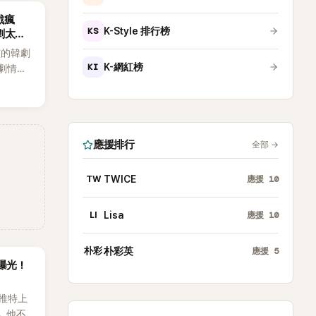
戲瘋
KS
K-Style 排行榜
劇太敢
演的韓劇
KI
K-網紅榜
劇情進
溫。最
，更接連
上瘋
應援排行
全部
→
TW
TWICE
應援
10
LI
Lisa
應援
10
朴彩
朴彩英
應援
5
曝光！
推特上
。他不