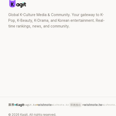
笑。 事實上，早在 2006 年，李智惠就為
了證明自己沒有「隆乳」，真的召開了一場泳
裝記者招待會。當時她穿著比基尼站在一
Global K-Culture Media & Community. Your gateway to K-
排攝影機前，面對媒體擺出各種姿勢，畫
Pop, K-Beauty, K-Drama, and Korean entertainment. Real-
面至今仍被網友津津樂道。 這段為平息爭
time rankings, news, and community.
議、直接公開腋下畫面自證清白的往事再
度被提起，節目現場立刻充滿驚呼聲與笑
聲，也再次讓人見識到她面對流言時「豁出
去」的直率性格。其實她過去也曾在 SBS
節目《脫掉鞋子恢單4Men》 中，親自公開
那張當年引發話題的「腋下比基尼照」，再次
重提這段至今仍被粉絲視為黑歷史代表作
的事件。 回顧李智惠的演藝路，她於
1998 年以混聲團體 S#arp 成員身分出
道，該團在 2000 年代初期紅極一時，由
李智惠、徐智英兩位女成員，以及張錫
炫、Chris Kim 兩位男成員組成。不過後來
爆出長達四年的團內霸凌風波，甚至傳出
徐智英母親對李智惠言語辱罵、動手等爭
服務
Kagit
kagit.kr
wishnote
wishnote.kr
wishnote.tw
wishnote
即將推出
議，最終團體於 2002 年解散。 團體解散
後，李智惠轉型 solo，靠著綜藝與歌唱實
©
2026
Kagit. All rights reserved.