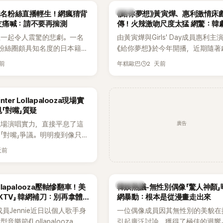
維持雙向聯繫，並非外界所稱
不管」，直率發言掀起熱議。
韓劇
N知名粉絲直播輕生！網瘋猜背
《給你夢想》黃寅燁、惠利激情床
如今，韓媒《Dispatch》再
友痛喊：請不要再揣測
傳！火辣激吻尺度太猛 網驚：韓
通電話的錄音內容，而A也首
拍
生一起令人震驚的悲劇。一名
由黃寅燁與Girls' Day成員惠利主
曾是SHINee、NCT等偶像
EN粉絲圈頗具知名度的日本籍女
《給你夢想》於今年開播，近期隨著
」，事件持續延燒。
TikTok直播期間輕生，最終
入高潮，男女主角的感情線快速升
天前
2 天前
年糕歐巴
消息曝光後震驚韓網，也讓不
新播出的第8集不僅上演火辣吻戲
社群平台哀悼。事發後，死者
出現床戲橋段，讓相關片段在網路
出面證實噩耗，並呼籲外界停
傳，引發觀眾熱烈討論。
ter Lollapalooza現場實
逝者安息。
「對嘴」質疑
廣告
現場演唱實力，直接平息了這
「對嘴」爭議。明明瘦到像只剩
還能唱出這麼驚人的爆發力和
天前
熱議討論
ollapalooza壓軸慘翻車！美
韓娛熱議-無性別偶像「驚人神顏」
KTV」 韓網補刀：別再拿體
網暴動：根本是從漫畫走出來
K成員Jennie近日以個人歌手身
一位偶像成員因其無性別的美貌在
樂節《Lollapalooza
引起廣泛討論，獲得了極佳的迴響