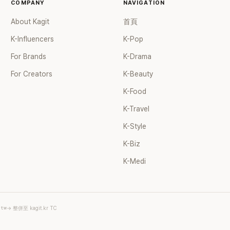
COMPANY
NAVIGATION
About Kagit
首頁
K-Influencers
K-Pop
For Brands
K-Drama
For Creators
K-Beauty
K-Food
K-Travel
K-Style
K-Biz
K-Medi
.tw
→ 整併至 kagit.kr TC