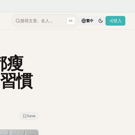
搜尋文章、名人…
登入
⌘K
繁中
都瘦
動習慣
Save