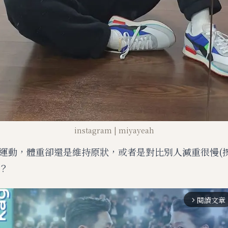
instagram | miyayeah
運動，體重卻還是維持原狀，或者是對比別人減重很慢(擦
？
閱讀文章
arrow_forward_ios