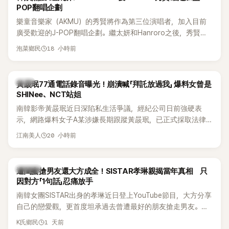
POP翻唱企劃
樂童音樂家（AKMU）的秀賢將作為第三位演唱者，加入目前
廣受歡迎的J-POP翻唱企劃。繼太妍和Hanroro之後，秀賢已
獲選為第三首翻唱歌曲的主唱，並於近期完成錄音。
18 小時前
泡菜鄉民
韓星
黃晸珉77通電話錄音曝光！崩潰喊「拜託放過我」 爆料女曾是
SHINee、NCT站姐
南韓影帝黃晸珉近日深陷私生活爭議，經紀公司日前強硬表
示，網路爆料女子A某涉嫌長期跟蹤黃晸珉，已正式採取法律
行動。不過，A並未停止發聲，持續透過社群平台公開爆料，反
20 小時前
江南美人
駁經紀公司的說法，強調兩人一直維持雙向聯繫，並非外界所
稱的單方面騷擾。如今，韓媒《Dispatch》再曝光雙方77通電話
的錄音內容，而A也首度承認自己過去曾是SHINee、NCT等偶
K-POP
遭閨蜜搶男友還大方成全！SISTAR孝琳親揭當年真相 只
像團體的「站姐」，事件持續延燒。
因對方「1句話」忍痛放手
南韓女團SISTAR出身的孝琳近日登上YouTube節目，大方分享
自己的戀愛觀，更首度坦承過去曾遭最好的朋友搶走男友。她
表示，當時選擇瀟灑放手，但如果同樣的事情現在再發生，「我
1 天前
K氏鄉民