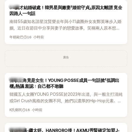
韓星
54歲才結婚破處！韓男星與嫩妻「婚前守貞」原因太離譜 竟全
因路人一句話
南韓55歲知名諧星沈賢燮去年與小11歲圈外女友鄭英琳步入婚
姻，近日在節目中分享與妻子的戀愛故事，笑稱兩人原本想享
受兩人世界，沒想到站在飯店門口時竟被路人認出，還一路替
16 小時前
年糕歐巴
他們加油打氣，讓他害羞到最後直接放棄進飯店，意外成了婚
前一直堅守「婚前守貞」的原因之一。
廣告
K-POP
情歌主角竟是女生！YOUNG POSSE成員一句話掀「低調出
櫃」熱議 羞認：自己都不敢聽
韓國五人女團YOUNG POSSE於2023年出道，與一般主打清純
或Girl Crush風格的女團不同，她們以濃厚的Hip-Hop元素、自
創Rap及成員親自參與創作為特色，MV也融入美式街頭、塗
18 小時前
K氏鄉民
鴉、滑板等文化元素。雖然並非出身四大經紀公司，仍憑藉鮮
明的音樂風格，在海外尤其是歐美市場累積不少人氣，逐漸成
為第五代女團中極具辨識度的新生代代表之一。
熱議討論
韓娛熱議-繼太妍、HANRORO後！AKMU秀賢確定加盟J-