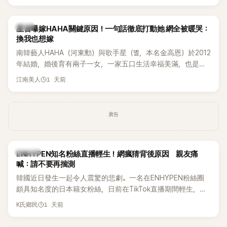
絕對不會坐視不管」，直率發言掀起熱議。
韓星
星首曝嫁HAHA關鍵原因！一句話徹底打動她 網全被暖哭：
換我也想嫁
南韓藝人HAHA（河東勳）與歌手星（별，本名金高恩）於2012
年結婚，婚後育有兩子一女，一家五口生活幸福美滿，也是韓
國演藝圈公認的模範夫妻。近日，星首度公開當年決定嫁給
1 天前
江南美人
HAHA的關鍵原因，竟是一句讓她至今仍難忘的話，也成為她
點頭步入婚姻的最大理由。
廣告
K-POP
ENHYPEN知名粉絲直播輕生！網瘋猜背後原因 親友痛
喊：請不要再揣測
韓國近日發生一起令人震驚的悲劇。一名在ENHYPEN粉絲圈
頗具知名度的日本籍女粉絲，日前在TikTok直播期間輕生，最
終不幸身亡，消息曝光後震驚韓網，也讓不少粉絲湧入社群平
1 天前
K氏鄉民
台哀悼。事發後，死者親友也陸續出面證實噩耗，並呼籲外界
停止揣測，盼逝者安息。