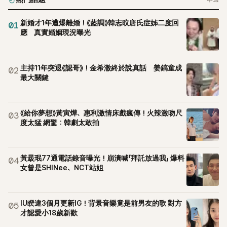
新婚才1年遭爆離婚！《藍調》韓志旼唐氏症姊二度回
01
應 真實婚姻現況曝光
主持11年突退《認哥》！金希澈終於說真話 姜鎬童成
02
最大關鍵
《給你夢想》黃寅燁、惠利激情床戲瘋傳！火辣激吻尺
03
度太猛 網驚：韓劇太敢拍
黃晸珉77通電話錄音曝光！崩潰喊「拜託放過我」 爆料
04
女曾是SHINee、NCT站姐
IU睽違3個月更新IG！背景音樂竟是前男友的歌 對方
05
才認愛小18歲新歡