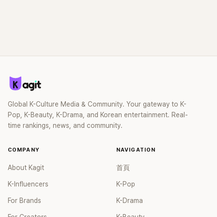
Global K-Culture Media & Community. Your gateway to K-
Pop, K-Beauty, K-Drama, and Korean entertainment. Real-
time rankings, news, and community.
COMPANY
NAVIGATION
About Kagit
首頁
K-Influencers
K-Pop
For Brands
K-Drama