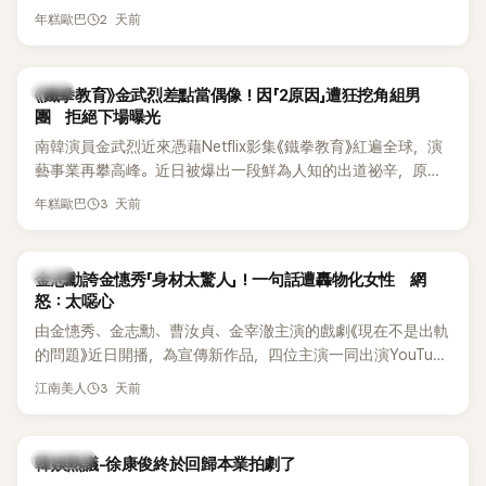
法律行動。不過，A某並未因此停止發聲，5日再度透過社群平
《脫掉鞋子恢單4Men》 中，親自公開那張當年引發話題的「腋下
2 天前
年糕歐巴
台公開更多內容，反駁經紀公司的說法，強調兩人的聯繫一直
比基尼照」，再次重提這段至今仍被粉絲視為黑歷史代表作的事
都是「雙向互動」，並非外界所稱的單方面騷擾。
件。 回顧李智惠的演藝路，她於 1998 年以混聲團體 S#arp 成
員身分出道，該團在 2000 年代初期紅極一時，由李智惠、徐
韓星
《鐵拳教育》金武烈差點當偶像！因「2原因」遭狂挖角組男
智英兩位女成員，以及張錫炫、Chris Kim 兩位男成員組成。不
團 拒絕下場曝光
過後來爆出長達四年的團內霸凌風波，甚至傳出徐智英母親對
南韓演員金武烈近來憑藉Netflix影集《鐵拳教育》紅遍全球，演
李智惠言語辱罵、動手等爭議，最終團體於 2002 年解散。 團
藝事業再攀高峰。近日被爆出一段鮮為人知的出道祕辛，原來
體解散後，李智惠轉型 solo，靠著綜藝與歌唱實力持續活躍演
他當年差點不是以演員身分出道，而是成為男團偶像的一員。
3 天前
年糕歐巴
藝圈。據悉，她當年能加入 S#arp，也與 李尚敏 的賞識有關。
感情方面，李智惠於 2017 年與圈外男友結婚，婚後育有兩個
女兒，一家四口生活幸福美滿。如今除了持續活躍於綜藝節
韓星
金志勳誇金憓秀「身材太驚人」！一句話遭轟物化女性 網
目，她經營的 YouTube 頻道也即將突破百萬訂閱，近年內容深
怒：太噁心
受網友喜愛，再度迎來事業第二春。
由金憓秀、金志勳、曹汝貞、金宰澈主演的戲劇《現在不是出軌
的問題》近日開播，為宣傳新作品，四位主演一同出演YouTube
節目，不料訪談中的一段發言卻意外掀起爭議。不少網友認
3 天前
江南美人
為，他將焦點放在金憓秀的身材，言論帶有「物化女性」意味，
引發大量批評。
熱議討論
韓娛熱議-徐康俊終於回歸本業拍劇了