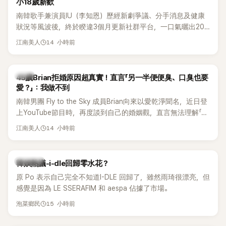
小18歲新歡
南韓歌手兼演員IU（李知恩）歷經新劇爭議、分手消息及健康
狀況等風波後，終於睽違3個月更新社群平台，一口氣曬出20
張近況照，讓大批粉絲又驚又喜。不過，比起照片本身，更引
14 小時前
江南美人
發熱議的是，她竟選用前男友張基河所屬樂團的歌曲作為背景
音樂，意外掀起韓網討論。
韓星
45歲Brian拒婚原因超真實！直言「另一半便便臭、口臭也要
愛？」：我做不到
南韓男團 Fly to the Sky 成員Brian向來以愛乾淨聞名，近日登
上YouTube節目時，再度談到自己的婚姻觀，直言無法理解「連
另一半的口臭、便便臭都要愛」這種說法，更大方表明自己是不
14 小時前
江南美人
婚主義者，一番超直白發言掀起熱議。
熱議討論
韓娛熱議-i-dle回歸零水花？
原 Po 表示自己完全不知道I-DLE 回歸了，雖然雨琦很漂亮，但
感覺是因為 LE SSERAFIM 和 aespa 佔據了市場。
15 小時前
泡菜鄉民