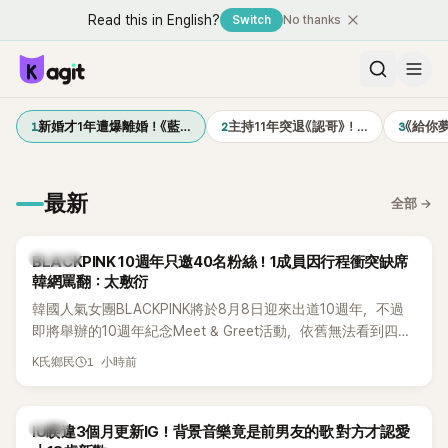
Read this in English?
Switch
No thanks
1
2
3
新婚才1年遭爆離婚！《藍…
主持11年突退《認哥》！…
《給你
最新
全部
→
K-POP
BLACKPINK 10週年只邀40名粉絲！1成員因行程衝突缺席
韓網罵翻：太敷衍
韓國人氣女團BLACKPINK將於8月8日迎來出道10週年，不過
即將舉辦的10週年紀念Meet & Greet活動，依舊無法看到四人
合體。根據韓媒《MyDaily》7日報導，當天將由Jisoo（智秀）、
1 小時前
K氏鄉民
Rosé與Jennie出席，Lisa則因行程安排確定缺席，再度引發粉
絲熱議。
韓星
IU睽違3個月更新IG！背景音樂竟是前男友的歌 對方才認愛