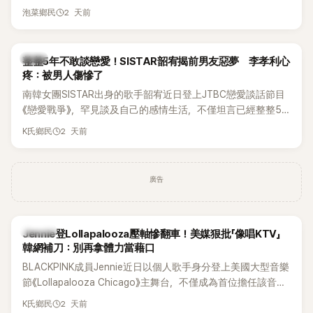
和音量？
2 天前
泡菜鄉民
韓星
整整5年不敢談戀愛！SISTAR韶宥揭前男友惡夢 李孝利心
疼：被男人傷慘了
南韓女團SISTAR出身的歌手韶宥近日登上JTBC戀愛談話節目
《戀愛戰爭》，罕見談及自己的感情生活，不僅坦言已經整整5
年沒有談戀愛，更首度透露空窗至今的原因，全與上一段戀情
2 天前
K氏鄉民
有關，一番真心告白讓現場來賓都相當震驚。
廣告
K-POP
Jennie登Lollapalooza壓軸慘翻車！美媒狠批「像唱KTV」
韓網補刀：別再拿體力當藉口
BLACKPINK成員Jennie近日以個人歌手身分登上美國大型音樂
節《Lollapalooza Chicago》主舞台，不僅成為首位擔任該音樂
節Headliner（壓軸主秀）的K-POP女SOLO歌手，寫下全新紀
2 天前
K氏鄉民