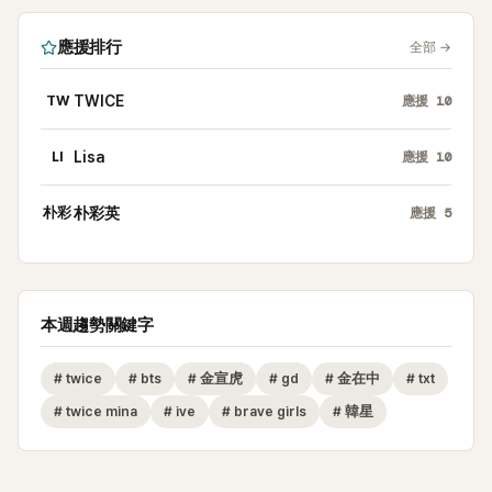
應援排行
全部
→
TW
TWICE
應援
10
LI
Lisa
應援
10
朴彩
朴彩英
應援
5
本週趨勢關鍵字
#
twice
#
bts
#
金宣虎
#
gd
#
金在中
#
txt
#
twice mina
#
ive
#
brave girls
#
韓星