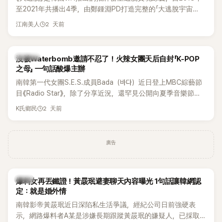
實的生活日常。 節目一開始，李瑞鎮 率先與李智惠會合，兩人
至2021年共播出4季，由鄭鍾淵PD打造完整的「大逃脫宇宙
邊搭車邊聊天，氣氛輕鬆。聊到最近的新聞，李瑞鎮突然直球
（DTCU）」，憑藉燒腦劇情、電影級場景與龐大世界觀，累積
發問：「妳不是上新聞了？說妳去做整形？是人中縮短手術嗎？」
2 天前
江南美人
大批死忠粉絲，被譽為韓國最具代表性的密室逃脫綜藝之一。
一貫犀利又不留情的問法，讓現場瞬間笑成一片。對此，李智
惠也毫不閃躲，淡定接招，兩人鬥嘴默契十足。 話題接著一路
延燒到過去的爭議。李瑞鎮脫口補刀：「妳以前不是還在游泳池
K-POP
沒被Waterbomb邀請不忍了！火辣女團天后自封「K-POP
開過記者會？」直接點名她當年的風波。李智惠聽了忍不住笑
之母」 一句話酸爆主辦
說：「哥怎麼連這個都知道？」李瑞鎮則回嘴：「那時候新聞鬧那
南韓第一代女團S.E.S.成員Bada（바다）近日登上MBC綜藝節
麼大，不知道才奇怪吧。」一來一往，氣氛反而更加輕鬆。 談到
目《Radio Star》，除了分享近況，還罕見公開向夏季音樂節
當年情況，李智惠終於鬆口坦言，當時確實被質疑動過隆胸手
Waterbomb喊話，笑稱自己至今從未受邀演出，更幽默表示：
2 天前
K氏鄉民
術。她回憶：「拍了比基尼照片之後，就開始被說是不是去隆乳
「我名字就叫『Bada（海）』，Waterbomb卻沒找我，這根本只
了。」為了澄清誤會，她只好親自站出來說清楚。 李智惠進一步
是懂了皮毛。」一番話笑翻全場，也引發網友熱議。
解釋，當時隆胸手術幾乎只有「腋下切開」一種方式，「所以我就
想，既然一直說我有做，那我乾脆把腋下給大家看，證明我根
廣告
本沒動過。」一句話說完，全場瞬間炸鍋，來賓又驚又笑。 事實
上，早在 2006 年，李智惠就為了證明自己沒有「隆乳」，真的
召開了一場泳裝記者招待會。當時她穿著比基尼站在一排攝影
韓星
爆料女再丟鐵證！黃晸珉避妻聊天內容曝光 1句話讓韓網認
機前，面對媒體擺出各種姿勢，畫面至今仍被網友津津樂道。
定：就是婚外情
這段為平息爭議、直接公開腋下畫面自證清白的往事再度被提
南韓影帝黃晸珉近日深陷私生活爭議，經紀公司日前強硬表
起，節目現場立刻充滿驚呼聲與笑聲，也再次讓人見識到她面
示，網路爆料者A某是涉嫌長期跟蹤黃晸珉的嫌疑人，已採取
對流言時「豁出去」的直率性格。其實她過去也曾在 SBS 節目