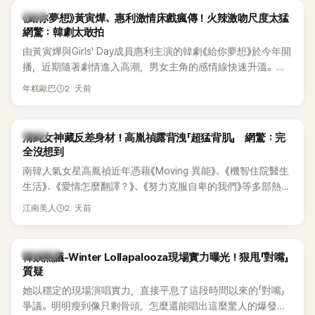
韓劇
《給你夢想》黃寅燁、惠利激情床戲瘋傳！火辣激吻尺度太猛
網驚：韓劇太敢拍
由黃寅燁與Girls' Day成員惠利主演的韓劇《給你夢想》於今年開
播，近期隨著劇情進入高潮，男女主角的感情線快速升溫。最
新播出的第8集不僅上演火辣吻戲，更接連出現床戲橋段，讓
2 天前
年糕歐巴
相關片段在網路上瘋傳，引發觀眾熱烈討論。
韓星
清純女神藏反差身材！高胤禎露背洩「超猛背肌」 網驚：完
全沒想到
南韓人氣女星高胤禎近年憑藉《Moving 異能》、《機智住院醫生
生活》、《愛情怎麼翻譯？》、《努力克服自卑的我們》等多部熱門
作品，躍升為韓劇新一代女神代表，不僅演技備受肯定，精緻
2 天前
江南美人
五官與清新空靈的氣質也擄獲大批粉絲。近日，她因分享一組
近況照意外掀起熱議，不是因為仙氣十足的美貌，而是藏在纖
細身材下的超狂背肌與肩膀線條，反差感十足，讓不少網友看
熱議討論
韓娛熱議-Winter Lollapalooza現場實力曝光！狠甩「對嘴」
傻直呼：「原來她身材這麼猛！」
質疑
她以穩定的現場演唱實力，直接平息了這段時間以來的「對嘴」
爭議。明明瘦到像只剩骨頭，怎麼還能唱出這麼驚人的爆發力