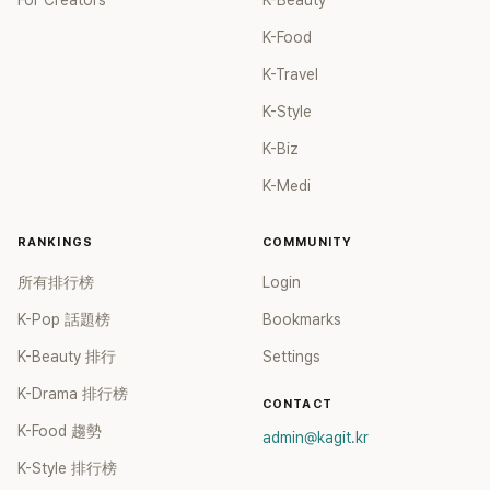
For Creators
K-Beauty
K-Food
K-Travel
K-Style
K-Biz
K-Medi
RANKINGS
COMMUNITY
所有排行榜
Login
K-Pop 話題榜
Bookmarks
K-Beauty 排行
Settings
K-Drama 排行榜
CONTACT
K-Food 趨勢
admin@kagit.kr
K-Style 排行榜