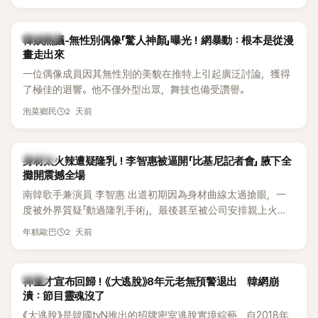
錄。然而，演出結束後卻掀起兩極評價，不僅現場歌唱實力遭
部分網友質疑，就連美國當地媒體也毫不留情給出負評，甚至
形容整場演出「就像一場豪華KTV」。
熱議討論
韓娛熱議-無性別偶像「驚人神顏」曝光！網暴動：根本是從漫
畫走出來
一位偶像成員因其無性別的美貌在推特上引起廣泛討論，獲得
了極佳的迴響。他不僅外型出眾，舞技也備受讚譽。
2 天前
泡菜鄉民
K-POP
身材太火辣遭疑隆乳！李智惠被逼開「比基尼記者會」 腋下全
攤開震撼全場
南韓歌手兼演員 李智惠 出道初期因為身材曲線太過搶眼，一
度被外界質疑「動過隆乳手術」，最後甚至被公司安排親上火
線，召開前所未見的「泳裝記者會」澄清。這場記者會後來還被
2 天前
年糕歐巴
韓國演藝圈點名為流傳至今的「三大記者會」之一。近日她在綜
藝節目中親口回憶這段「隆乳疑雲黑歷史」，話題再度被翻出來
熱議。 2日播出的 SBS 綜藝節目《我的經紀人太難搞－秘書
韓星
神童才宣布回歸！《大逃脫》8年元老無預警退出 韓網崩
鎮》，邀請同時兼顧工作與育兒的演藝圈代表「媽媽群」——李智
潰：節目靈魂沒了
惠、李賢怡、李恩亨，以第13位「My Star」身分登場，分享最真
《大逃脫》是韓國tvN推出的招牌密室逃脫實境綜藝，自2018年