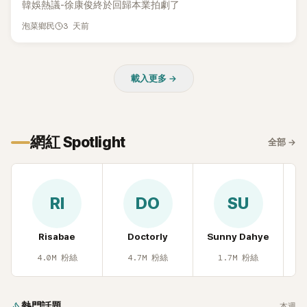
韓娛熱議-徐康俊終於回歸本業拍劇了
3 天前
泡菜鄉民
載入更多 →
網紅 Spotlight
全部
→
RI
DO
SU
Risabae
Doctorly
Sunny Dahye
H
4.0M
粉絲
4.7M
粉絲
1.7M
粉絲
熱門話題
本週