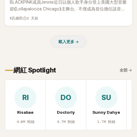
BLACKPINK成員Jennie近日以個人歌手身分登上美國大型音樂
節《Lollapalooza Chicago》主舞台，不僅成為首位擔任該音樂
節Headliner（壓軸主秀）的K-POP女SOLO歌手，寫下全新紀
3 天前
K氏鄉民
錄。然而，演出結束後卻掀起兩極評價，不僅現場歌唱實力遭
部分網友質疑，就連美國當地媒體也毫不留情給出負評，甚至
形容整場演出「就像一場豪華KTV」。
載入更多 →
網紅 Spotlight
全部
→
RI
DO
SU
Risabae
Doctorly
Sunny Dahye
H
4.0M
粉絲
4.7M
粉絲
1.7M
粉絲