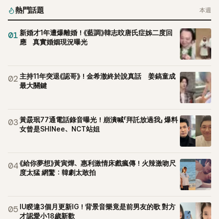
熱門話題
本週
新婚才1年遭爆離婚！《藍調》韓志旼唐氏症姊二度回
01
應 真實婚姻現況曝光
主持11年突退《認哥》！金希澈終於說真話 姜鎬童成
02
最大關鍵
黃晸珉77通電話錄音曝光！崩潰喊「拜託放過我」 爆料
03
女曾是SHINee、NCT站姐
《給你夢想》黃寅燁、惠利激情床戲瘋傳！火辣激吻尺
04
度太猛 網驚：韓劇太敢拍
IU睽違3個月更新IG！背景音樂竟是前男友的歌 對方
05
才認愛小18歲新歡