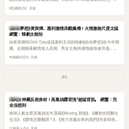
終不幸身亡，消息曝光後震驚韓網，也讓不少粉絲湧入社群平
2 天前
K氏鄉民
台哀悼。事發後，死者親友也陸續出面證實噩耗，並呼籲外界
停止揣測，盼逝者安息。
韓劇
《給你夢想》黃寅燁、惠利激情床戲瘋傳！火辣激吻尺度太猛
網驚：韓劇太敢拍
由黃寅燁與Girls' Day成員惠利主演的韓劇《給你夢想》於今年開
播，近期隨著劇情進入高潮，男女主角的感情線快速升溫。最
新播出的第8集不僅上演火辣吻戲，更接連出現床戲橋段，讓
3 天前
年糕歐巴
相關片段在網路上瘋傳，引發觀眾熱烈討論。
廣告
韓星
清純女神藏反差身材！高胤禎露背洩「超猛背肌」 網驚：完
全沒想到
南韓人氣女星高胤禎近年憑藉《Moving 異能》、《機智住院醫生
生活》、《愛情怎麼翻譯？》、《努力克服自卑的我們》等多部熱門
作品，躍升為韓劇新一代女神代表，不僅演技備受肯定，精緻
3 天前
江南美人