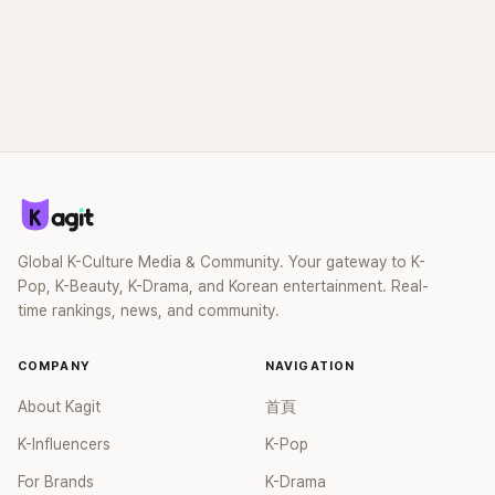
Global K-Culture Media & Community. Your gateway to K-
Pop, K-Beauty, K-Drama, and Korean entertainment. Real-
time rankings, news, and community.
COMPANY
NAVIGATION
About Kagit
首頁
K-Influencers
K-Pop
For Brands
K-Drama