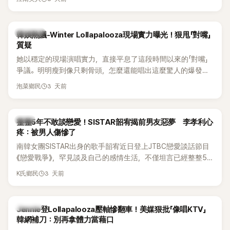
五官與清新空靈的氣質也擄獲大批粉絲。近日，她因分享一組
近況照意外掀起熱議，不是因為仙氣十足的美貌，而是藏在纖
細身材下的超狂背肌與肩膀線條，反差感十足，讓不少網友看
熱議討論
韓娛熱議-Winter Lollapalooza現場實力曝光！狠甩「對嘴」
傻直呼：「原來她身材這麼猛！」
質疑
她以穩定的現場演唱實力，直接平息了這段時間以來的「對嘴」
爭議。明明瘦到像只剩骨頭，怎麼還能唱出這麼驚人的爆發力
和音量？
3 天前
泡菜鄉民
韓星
整整5年不敢談戀愛！SISTAR韶宥揭前男友惡夢 李孝利心
疼：被男人傷慘了
南韓女團SISTAR出身的歌手韶宥近日登上JTBC戀愛談話節目
《戀愛戰爭》，罕見談及自己的感情生活，不僅坦言已經整整5
年沒有談戀愛，更首度透露空窗至今的原因，全與上一段戀情
3 天前
K氏鄉民
有關，一番真心告白讓現場來賓都相當震驚。
K-POP
Jennie登Lollapalooza壓軸慘翻車！美媒狠批「像唱KTV」
韓網補刀：別再拿體力當藉口