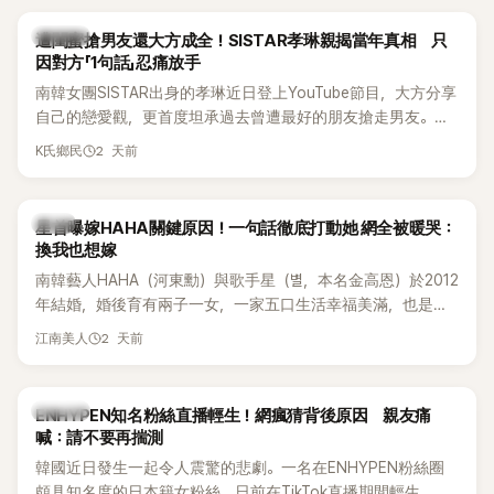
稱的單方面騷擾。如今，韓媒《Dispatch》再曝光雙方77通電話
的錄音內容，而A也首度承認自己過去曾是SHINee、NCT等偶
K-POP
遭閨蜜搶男友還大方成全！SISTAR孝琳親揭當年真相 只
像團體的「站姐」，事件持續延燒。
因對方「1句話」忍痛放手
南韓女團SISTAR出身的孝琳近日登上YouTube節目，大方分享
自己的戀愛觀，更首度坦承過去曾遭最好的朋友搶走男友。她
表示，當時選擇瀟灑放手，但如果同樣的事情現在再發生，「我
2 天前
K氏鄉民
絕對不會坐視不管」，直率發言掀起熱議。
韓星
星首曝嫁HAHA關鍵原因！一句話徹底打動她 網全被暖哭：
換我也想嫁
南韓藝人HAHA（河東勳）與歌手星（별，本名金高恩）於2012
年結婚，婚後育有兩子一女，一家五口生活幸福美滿，也是韓
國演藝圈公認的模範夫妻。近日，星首度公開當年決定嫁給
2 天前
江南美人
HAHA的關鍵原因，竟是一句讓她至今仍難忘的話，也成為她
點頭步入婚姻的最大理由。
K-POP
ENHYPEN知名粉絲直播輕生！網瘋猜背後原因 親友痛
喊：請不要再揣測
韓國近日發生一起令人震驚的悲劇。一名在ENHYPEN粉絲圈
頗具知名度的日本籍女粉絲，日前在TikTok直播期間輕生，最