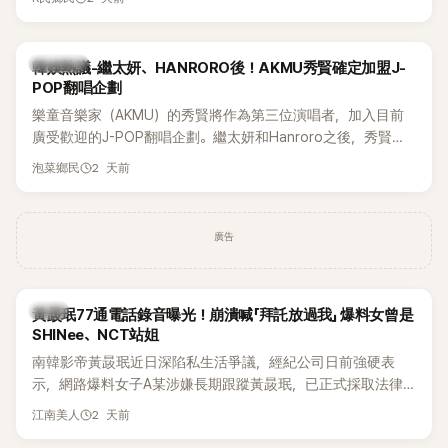
鴉、滑板等文化元素。雖然並非出身四大經紀公司，仍憑藉鮮
明的音樂風格，在海外尤其是歐美市場累積不少人氣，逐漸成
為第五代女團中極具辨識度的新生代代表之一。
熱議討論
韓娛熱議-繼太妍、HANRORO後！AKMU秀賢確定加盟J-
POP翻唱企劃
樂童音樂家（AKMU）的秀賢將作為第三位演唱者，加入目前
廣受歡迎的J-POP翻唱企劃。繼太妍和Hanroro之後，秀賢已
獲選為第三首翻唱歌曲的主唱，並於近期完成錄音。
2 天前
泡菜鄉民
廣告
韓星
黃晸珉77通電話錄音曝光！崩潰喊「拜託放過我」 爆料女曾是
SHINee、NCT站姐
南韓影帝黃晸珉近日深陷私生活爭議，經紀公司日前強硬表
示，網路爆料女子A某涉嫌長期跟蹤黃晸珉，已正式採取法律
行動。不過，A並未停止發聲，持續透過社群平台公開爆料，反
2 天前
江南美人
駁經紀公司的說法，強調兩人一直維持雙向聯繫，並非外界所