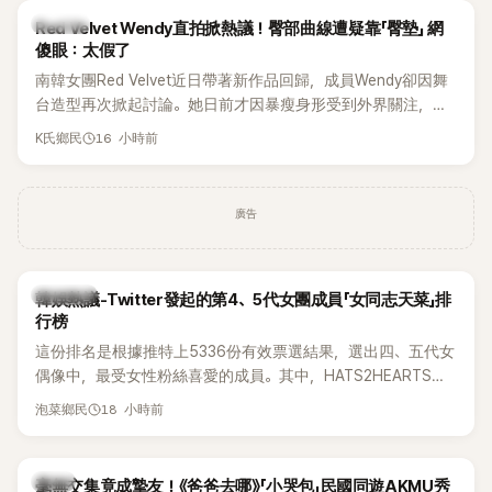
K-POP
Red Velvet Wendy直拍掀熱議！臀部曲線遭疑靠「臀墊」 網
傻眼：太假了
南韓女團Red Velvet近日帶著新作品回歸，成員Wendy卻因舞
台造型再次掀起討論。她日前才因暴瘦身形受到外界關注，又
被質疑在舞台上使用臀墊，如今最新打歌舞台曝光後，再度因
16 小時前
K氏鄉民
身形比例引發熱議。
廣告
熱議討論
韓娛熱議-Twitter發起的第4、5代女團成員「女同志天菜」排
行榜
這份排名是根據推特上5336份有效票選結果，選出四、五代女
偶像中，最受女性粉絲喜愛的成員。其中，HATS2HEARTS成
員包攬了前三名，展現了她們在女性社群中的高人氣。
18 小時前
泡菜鄉民
韓星
毫無交集竟成摯友！《爸爸去哪》「小哭包」民國同遊AKMU秀