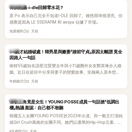
熱議討論
韓娛熱議-i-dle回歸零水花？
原 Po 表示自己完全不知道I-DLE 回歸了，雖然雨琦很漂亮，但
感覺是因為 LE SSERAFIM 和 aespa 佔據了市場。
2 天前
泡菜鄉民
韓星
54歲才結婚破處！韓男星與嫩妻「婚前守貞」原因太離譜 竟全
因路人一句話
南韓55歲知名諧星沈賢燮去年與小11歲圈外女友鄭英琳步入婚
姻，近日在節目中分享與妻子的戀愛故事，笑稱兩人原本想享
受兩人世界，沒想到站在飯店門口時竟被路人認出，還一路替
2 天前
年糕歐巴
他們加油打氣，讓他害羞到最後直接放棄進飯店，意外成了婚
前一直堅守「婚前守貞」的原因之一。
K-POP
情歌主角竟是女生！YOUNG POSSE成員一句話掀「低調出
櫃」熱議 羞認：自己都不敢聽
韓國五人女團YOUNG POSSE於2023年出道，與一般主打清純
或Girl Crush風格的女團不同，她們以濃厚的Hip-Hop元素、自
創Rap及成員親自參與創作為特色，MV也融入美式街頭、塗
2 天前
K氏鄉民