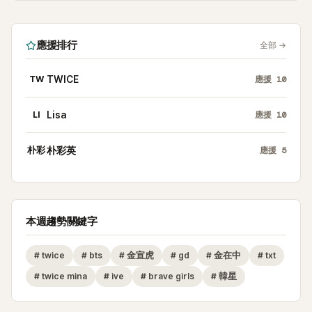
應援排行
全部
→
TW
TWICE
應援
10
LI
Lisa
應援
10
朴彩
朴彩英
應援
5
本週趨勢關鍵字
#
twice
#
bts
#
金宣虎
#
gd
#
金在中
#
txt
#
twice mina
#
ive
#
brave girls
#
韓星