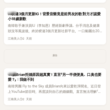
Rosé與Jennie出席，Lisa則因行程安排確定缺席，再度引發粉
絲熱議。
韓星
IU睽違3個月更新IG！背景音樂竟是前男友的歌 對方才認愛
小18歲新歡
南韓歌手兼演員IU（李知恩）歷經新劇爭議、分手消息及健康
狀況等風波後，終於睽違3個月更新社群平台，一口氣曬出20
張近況照，讓大批粉絲又驚又喜。不過，比起照片本身，更引
2 天前
江南美人
發熱議的是，她竟選用前男友張基河所屬樂團的歌曲作為背景
音樂，意外掀起韓網討論。
廣告
韓星
45歲Brian拒婚原因超真實！直言「另一半便便臭、口臭也要
愛？」：我做不到
南韓男團 Fly to the Sky 成員Brian向來以愛乾淨聞名，近日登
上YouTube節目時，再度談到自己的婚姻觀，直言無法理解「連
另一半的口臭、便便臭都要愛」這種說法，更大方表明自己是不
2 天前
江南美人
婚主義者，一番超直白發言掀起熱議。