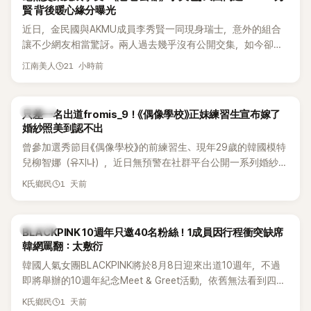
賢 背後暖心緣分曝光
近日，金民國與AKMU成員李秀賢一同現身瑞士，意外的組合
讓不少網友相當驚訝。兩人過去幾乎沒有公開交集，如今卻一
起踏上瑞士之旅，也讓粉絲紛紛好奇：「他們到底是怎麼認識
21 小時前
江南美人
的？」
K-POP
只差一名出道fromis_9！《偶像學校》正妹練習生宣布嫁了
婚紗照美到認不出
曾參加選秀節目《偶像學校》的前練習生、現年29歲的韓國模特
兒柳智娜（유지나），近日無預警在社群平台公開一系列婚紗
照，親自宣布即將步入婚姻，消息曝光後讓不少曾追看節目的
1 天前
K氏鄉民
粉絲又驚又喜，紛紛送上祝福。
K-POP
BLACKPINK 10週年只邀40名粉絲！1成員因行程衝突缺席
韓網罵翻：太敷衍
韓國人氣女團BLACKPINK將於8月8日迎來出道10週年，不過
即將舉辦的10週年紀念Meet & Greet活動，依舊無法看到四人
合體。根據韓媒《MyDaily》7日報導，當天將由Jisoo（智秀）、
1 天前
K氏鄉民