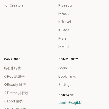
For Creators
K-Beauty
K-Food
K-Travel
K-Style
K-Biz
K-Medi
RANKINGS
COMMUNITY
所有排行榜
Login
K-Pop 話題榜
Bookmarks
K-Beauty 排行
Settings
K-Drama 排行榜
CONTACT
K-Food 趨勢
admin@kagit.kr