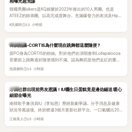
相曝光超荒謬
韓國男團xikers是KQ娛樂於2023年推出的10人男團，也是
ATEEZ的師弟團，以高完成度舞台、充滿爆發力的表演及Hip-
Hop風格聞名，出道後迅速累積大批海內外粉絲，近年也陸續
13 小時前
K氏鄉民
登上Lollapalooza等國際大型音樂節，展現新生代男團的舞台
實力。
熱議討論
韓娛熱議-CORTIS為什麼現在跳舞都這麼隨便？
原PO身為CORTIS的粉絲，對於他們在演唱會和Lollapalooza
音樂節上跳舞過於隨便感到不滿，認為舞蹈是他們走紅的重要
原因，希望他們能更認真地表演。
13 小時前
泡菜鄉民
韓星
才因社群出現前男友惹議！IU曬生日蛋糕竟是邊佑錫送 暖心
細節全曝光
南韓歌手兼演員IU（李知恩）歷經新劇爭議、分手消息及健康
狀況等風波後，終於睽違3個月更新社群平台，一口氣曬出20
張近況照，讓大批粉絲又驚又喜。其中，一張生日蛋糕照意外
15 小時前
江南美人
掀起熱議，不僅送禮人的身分曝光，就連貼文背景音樂也被眼
尖網友發現暗藏玄機，在韓網引發兩波討論。