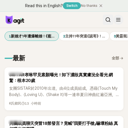
Read this in English?
Switch
No thanks
1
2
3
新婚才1年遭爆離婚！《藍…
主持11年突退《認哥》！…
黃晸珉
最新
全部
→
K-POP
SISTAR孝琳罕見素顏曝光！卸下濃妝真實膚況全看光 網
驚：根本20歲
女團SISTAR於2010年出道，由4位成員組成，憑藉〈Touch My
Body〉、〈Loving U〉、〈Shake It〉等一連串夏日神曲紅遍亞洲，
獲封「夏日女王」。不過，團體在出道滿7年後宣布解散，成員各
13 小時前
K氏鄉民
自投入個人演藝事業。向來以性感火辣形象和強大舞台氣場著
稱的孝琳，近日在社群分享與「排球女王」金軟景聚餐的日常，
不僅展現兩人多年不變的好交情，她幾乎素顏入鏡的真實模
K-POP
男團成員聊天突冒18禁發言？竟喊「我要打手槍」嚇壞粉絲 真
樣，也意外掀起網友熱議。