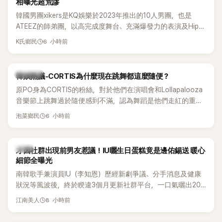
相曝光超荒謬
韓國男團xikers是KQ娛樂於2023年推出的10人男團，也是
ATEEZ的師弟團，以高完成度舞台、充滿爆發力的表演及Hip-
Hop風格聞名，出道後迅速累積大批海內外粉絲，近年也陸續
6 小時前
K氏鄉民
登上Lollapalooza等國際大型音樂節，展現新生代男團的舞台
實力。
熱議討論
韓娛熱議-CORTIS為什麼現在跳舞都這麼隨便？
原PO身為CORTIS的粉絲，對於他們在演唱會和Lollapalooza
音樂節上跳舞過於隨便感到不滿，認為舞蹈是他們走紅的重要
原因，希望他們能更認真地表演。
6 小時前
泡菜鄉民
韓星
才因社群出現前男友惹議！IU曬生日蛋糕竟是邊佑錫送 暖心
細節全曝光
南韓歌手兼演員IU（李知恩）歷經新劇爭議、分手消息及健康
狀況等風波後，終於睽違3個月更新社群平台，一口氣曬出20
張近況照，讓大批粉絲又驚又喜。其中，一張生日蛋糕照意外
8 小時前
江南美人
掀起熱議，不僅送禮人的身分曝光，就連貼文背景音樂也被眼
尖網友發現暗藏玄機，在韓網引發兩波討論。