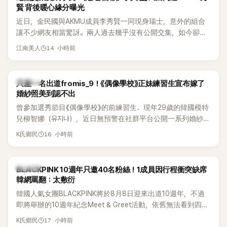
賢 背後暖心緣分曝光
近日，金民國與AKMU成員李秀賢一同現身瑞士，意外的組合
讓不少網友相當驚訝。兩人過去幾乎沒有公開交集，如今卻一
起踏上瑞士之旅，也讓粉絲紛紛好奇：「他們到底是怎麼認識
14 小時前
江南美人
的？」
K-POP
只差一名出道fromis_9！《偶像學校》正妹練習生宣布嫁了
婚紗照美到認不出
曾參加選秀節目《偶像學校》的前練習生、現年29歲的韓國模特
兒柳智娜（유지나），近日無預警在社群平台公開一系列婚紗
照，親自宣布即將步入婚姻，消息曝光後讓不少曾追看節目的
16 小時前
K氏鄉民
粉絲又驚又喜，紛紛送上祝福。
K-POP
BLACKPINK 10週年只邀40名粉絲！1成員因行程衝突缺席
韓網罵翻：太敷衍
韓國人氣女團BLACKPINK將於8月8日迎來出道10週年，不過
即將舉辦的10週年紀念Meet & Greet活動，依舊無法看到四人
合體。根據韓媒《MyDaily》7日報導，當天將由Jisoo（智秀）、
17 小時前
K氏鄉民