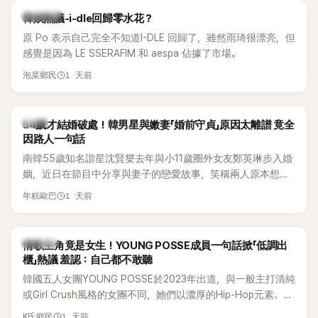
熱議討論
韓娛熱議-i-dle回歸零水花？
原 Po 表示自己完全不知道I-DLE 回歸了，雖然雨琦很漂亮，但
感覺是因為 LE SSERAFIM 和 aespa 佔據了市場。
1 天前
泡菜鄉民
韓星
54歲才結婚破處！韓男星與嫩妻「婚前守貞」原因太離譜 竟全
因路人一句話
南韓55歲知名諧星沈賢燮去年與小11歲圈外女友鄭英琳步入婚
姻，近日在節目中分享與妻子的戀愛故事，笑稱兩人原本想享
受兩人世界，沒想到站在飯店門口時竟被路人認出，還一路替
1 天前
年糕歐巴
他們加油打氣，讓他害羞到最後直接放棄進飯店，意外成了婚
前一直堅守「婚前守貞」的原因之一。
K-POP
情歌主角竟是女生！YOUNG POSSE成員一句話掀「低調出
櫃」熱議 羞認：自己都不敢聽
韓國五人女團YOUNG POSSE於2023年出道，與一般主打清純
或Girl Crush風格的女團不同，她們以濃厚的Hip-Hop元素、自
創Rap及成員親自參與創作為特色，MV也融入美式街頭、塗
1 天前
K氏鄉民