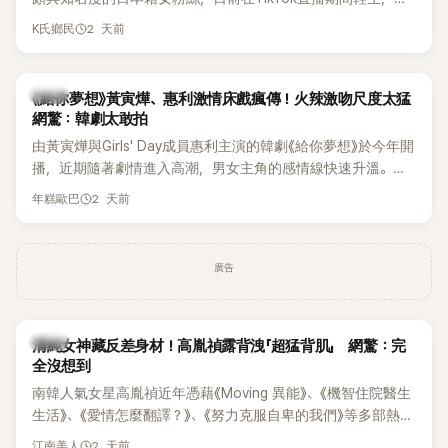
終不幸身亡，消息曝光後震驚韓網，也讓不少粉絲湧入社群平
2 天前
K氏鄉民
台哀悼。事發後，死者親友也陸續出面證實噩耗，並呼籲外界
停止揣測，盼逝者安息。
韓劇
《給你夢想》黃寅燁、惠利激情床戲瘋傳！火辣激吻尺度太猛
網驚：韓劇太敢拍
由黃寅燁與Girls' Day成員惠利主演的韓劇《給你夢想》於今年開
播，近期隨著劇情進入高潮，男女主角的感情線快速升溫。最
新播出的第8集不僅上演火辣吻戲，更接連出現床戲橋段，讓
2 天前
年糕歐巴
相關片段在網路上瘋傳，引發觀眾熱烈討論。
廣告
韓星
清純女神藏反差身材！高胤禎露背洩「超猛背肌」 網驚：完
全沒想到
南韓人氣女星高胤禎近年憑藉《Moving 異能》、《機智住院醫生
生活》、《愛情怎麼翻譯？》、《努力克服自卑的我們》等多部熱門
作品，躍升為韓劇新一代女神代表，不僅演技備受肯定，精緻
2 天前
江南美人