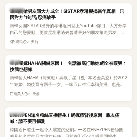
稱的單方面騷擾。如今，韓媒《Dispatch》再曝光雙方77通電話
的錄音內容，而A也首度承認自己過去曾是SHINee、NCT等偶
K-POP
遭閨蜜搶男友還大方成全！SISTAR孝琳親揭當年真相 只
像團體的「站姐」，事件持續延燒。
因對方「1句話」忍痛放手
南韓女團SISTAR出身的孝琳近日登上YouTube節目，大方分享
自己的戀愛觀，更首度坦承過去曾遭最好的朋友搶走男友。她
表示，當時選擇瀟灑放手，但如果同樣的事情現在再發生，「我
2 天前
K氏鄉民
絕對不會坐視不管」，直率發言掀起熱議。
韓星
星首曝嫁HAHA關鍵原因！一句話徹底打動她 網全被暖哭：
換我也想嫁
南韓藝人HAHA（河東勳）與歌手星（별，本名金高恩）於2012
年結婚，婚後育有兩子一女，一家五口生活幸福美滿，也是韓
國演藝圈公認的模範夫妻。近日，星首度公開當年決定嫁給
2 天前
江南美人
HAHA的關鍵原因，竟是一句讓她至今仍難忘的話，也成為她
點頭步入婚姻的最大理由。
K-POP
ENHYPEN知名粉絲直播輕生！網瘋猜背後原因 親友痛
喊：請不要再揣測
韓國近日發生一起令人震驚的悲劇。一名在ENHYPEN粉絲圈
頗具知名度的日本籍女粉絲，日前在TikTok直播期間輕生，最