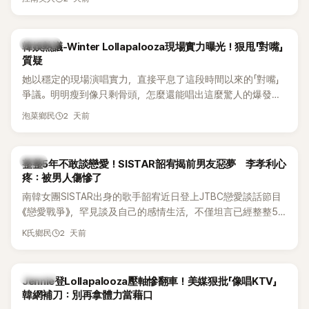
五官與清新空靈的氣質也擄獲大批粉絲。近日，她因分享一組
近況照意外掀起熱議，不是因為仙氣十足的美貌，而是藏在纖
細身材下的超狂背肌與肩膀線條，反差感十足，讓不少網友看
熱議討論
韓娛熱議-Winter Lollapalooza現場實力曝光！狠甩「對嘴」
傻直呼：「原來她身材這麼猛！」
質疑
她以穩定的現場演唱實力，直接平息了這段時間以來的「對嘴」
爭議。明明瘦到像只剩骨頭，怎麼還能唱出這麼驚人的爆發力
和音量？
2 天前
泡菜鄉民
韓星
整整5年不敢談戀愛！SISTAR韶宥揭前男友惡夢 李孝利心
疼：被男人傷慘了
南韓女團SISTAR出身的歌手韶宥近日登上JTBC戀愛談話節目
《戀愛戰爭》，罕見談及自己的感情生活，不僅坦言已經整整5
年沒有談戀愛，更首度透露空窗至今的原因，全與上一段戀情
2 天前
K氏鄉民
有關，一番真心告白讓現場來賓都相當震驚。
K-POP
Jennie登Lollapalooza壓軸慘翻車！美媒狠批「像唱KTV」
韓網補刀：別再拿體力當藉口