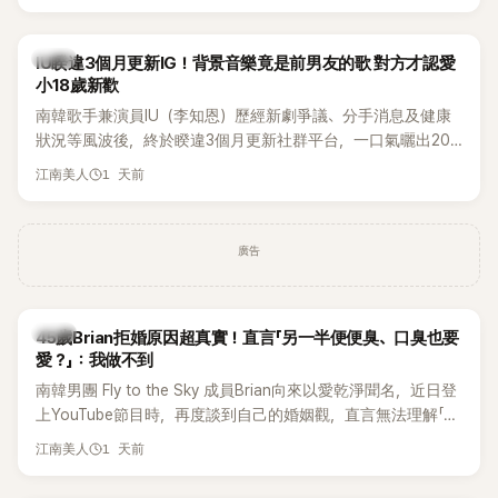
Rosé與Jennie出席，Lisa則因行程安排確定缺席，再度引發粉
絲熱議。
韓星
IU睽違3個月更新IG！背景音樂竟是前男友的歌 對方才認愛
小18歲新歡
南韓歌手兼演員IU（李知恩）歷經新劇爭議、分手消息及健康
狀況等風波後，終於睽違3個月更新社群平台，一口氣曬出20
張近況照，讓大批粉絲又驚又喜。不過，比起照片本身，更引
1 天前
江南美人
發熱議的是，她竟選用前男友張基河所屬樂團的歌曲作為背景
音樂，意外掀起韓網討論。
廣告
韓星
45歲Brian拒婚原因超真實！直言「另一半便便臭、口臭也要
愛？」：我做不到
南韓男團 Fly to the Sky 成員Brian向來以愛乾淨聞名，近日登
上YouTube節目時，再度談到自己的婚姻觀，直言無法理解「連
另一半的口臭、便便臭都要愛」這種說法，更大方表明自己是不
1 天前
江南美人
婚主義者，一番超直白發言掀起熱議。