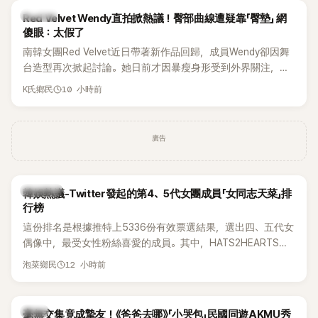
K-POP
Red Velvet Wendy直拍掀熱議！臀部曲線遭疑靠「臀墊」 網
傻眼：太假了
南韓女團Red Velvet近日帶著新作品回歸，成員Wendy卻因舞
台造型再次掀起討論。她日前才因暴瘦身形受到外界關注，又
被質疑在舞台上使用臀墊，如今最新打歌舞台曝光後，再度因
10 小時前
K氏鄉民
身形比例引發熱議。
廣告
熱議討論
韓娛熱議-Twitter發起的第4、5代女團成員「女同志天菜」排
行榜
這份排名是根據推特上5336份有效票選結果，選出四、五代女
偶像中，最受女性粉絲喜愛的成員。其中，HATS2HEARTS成
員包攬了前三名，展現了她們在女性社群中的高人氣。
12 小時前
泡菜鄉民
韓星
毫無交集竟成摯友！《爸爸去哪》「小哭包」民國同遊AKMU秀