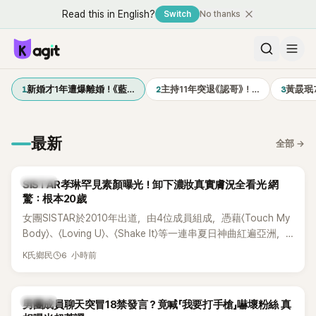
Read this in English?
Switch
No thanks
1
2
3
新婚才1年遭爆離婚！《藍…
主持11年突退《認哥》！…
黃晸珉
最新
全部
→
K-POP
SISTAR孝琳罕見素顏曝光！卸下濃妝真實膚況全看光 網
驚：根本20歲
女團SISTAR於2010年出道，由4位成員組成，憑藉〈Touch My
Body〉、〈Loving U〉、〈Shake It〉等一連串夏日神曲紅遍亞洲，
獲封「夏日女王」。不過，團體在出道滿7年後宣布解散，成員各
6 小時前
K氏鄉民
自投入個人演藝事業。向來以性感火辣形象和強大舞台氣場著
稱的孝琳，近日在社群分享與「排球女王」金軟景聚餐的日常，
不僅展現兩人多年不變的好交情，她幾乎素顏入鏡的真實模
K-POP
男團成員聊天突冒18禁發言？竟喊「我要打手槍」嚇壞粉絲 真
樣，也意外掀起網友熱議。