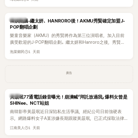
鴉、滑板等文化元素。雖然並非出身四大經紀公司，仍憑藉鮮
明的音樂風格，在海外尤其是歐美市場累積不少人氣，逐漸成
為第五代女團中極具辨識度的新生代代表之一。
熱議討論
韓娛熱議-繼太妍、HANRORO後！AKMU秀賢確定加盟J-
POP翻唱企劃
樂童音樂家（AKMU）的秀賢將作為第三位演唱者，加入目前
廣受歡迎的J-POP翻唱企劃。繼太妍和Hanroro之後，秀賢已
獲選為第三首翻唱歌曲的主唱，並於近期完成錄音。
1 天前
泡菜鄉民
廣告
韓星
黃晸珉77通電話錄音曝光！崩潰喊「拜託放過我」 爆料女曾是
SHINee、NCT站姐
南韓影帝黃晸珉近日深陷私生活爭議，經紀公司日前強硬表
示，網路爆料女子A某涉嫌長期跟蹤黃晸珉，已正式採取法律
行動。不過，A並未停止發聲，持續透過社群平台公開爆料，反
1 天前
江南美人
駁經紀公司的說法，強調兩人一直維持雙向聯繫，並非外界所