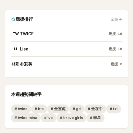
應援排行
全部
→
TW
TWICE
應援
10
LI
Lisa
應援
10
朴彩
朴彩英
應援
5
本週趨勢關鍵字
#
twice
#
bts
#
金宣虎
#
gd
#
金在中
#
txt
#
twice mina
#
ive
#
brave girls
#
韓星