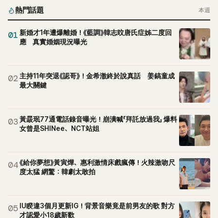
熱門話題
本週
新婚才1年遭爆離婚！《藍調》韓志旼唐氏症姊二度回
01
應 真實婚姻現況曝光
主持11年突退《認哥》！金希澈終於說真話 姜鎬童成
02
最大關鍵
黃晸珉77通電話錄音曝光！崩潰喊「拜託放過我」 爆料
03
女曾是SHINee、NCT站姐
《給你夢想》黃寅燁、惠利激情床戲瘋傳！火辣激吻尺
04
度太猛 網驚：韓劇太敢拍
IU睽違3個月更新IG！背景音樂竟是前男友的歌 對方
05
才認愛小18歲新歡