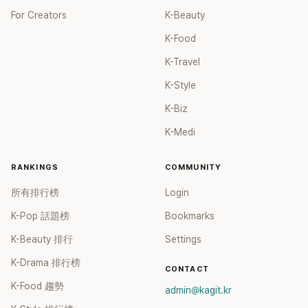
For Creators
K-Beauty
K-Food
K-Travel
K-Style
K-Biz
K-Medi
RANKINGS
COMMUNITY
所有排行榜
Login
K-Pop 話題榜
Bookmarks
K-Beauty 排行
Settings
K-Drama 排行榜
CONTACT
K-Food 趨勢
admin@kagit.kr