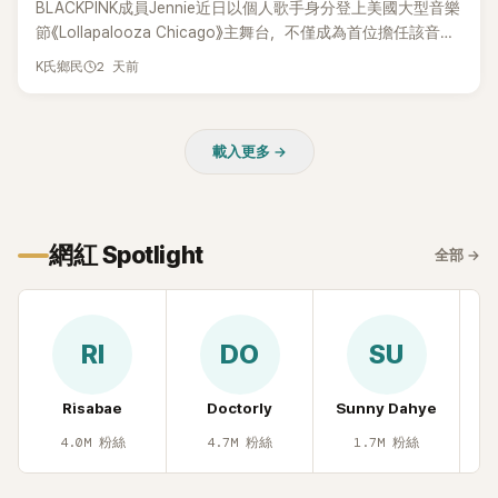
BLACKPINK成員Jennie近日以個人歌手身分登上美國大型音樂
節《Lollapalooza Chicago》主舞台，不僅成為首位擔任該音樂
節Headliner（壓軸主秀）的K-POP女SOLO歌手，寫下全新紀
2 天前
K氏鄉民
錄。然而，演出結束後卻掀起兩極評價，不僅現場歌唱實力遭
部分網友質疑，就連美國當地媒體也毫不留情給出負評，甚至
形容整場演出「就像一場豪華KTV」。
載入更多 →
網紅 Spotlight
全部
→
RI
DO
SU
Risabae
Doctorly
Sunny Dahye
H
4.0M
粉絲
4.7M
粉絲
1.7M
粉絲