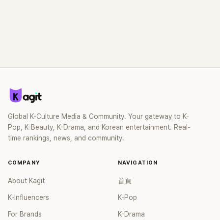
Global K-Culture Media & Community. Your gateway to K-
Pop, K-Beauty, K-Drama, and Korean entertainment. Real-
time rankings, news, and community.
COMPANY
NAVIGATION
About Kagit
首頁
K-Influencers
K-Pop
For Brands
K-Drama