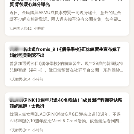
賢 背後暖心緣分曝光
近日，金民國與AKMU成員李秀賢一同現身瑞士，意外的組合
讓不少網友相當驚訝。兩人過去幾乎沒有公開交集，如今卻一
起踏上瑞士之旅，也讓粉絲紛紛好奇：「他們到底是怎麼認識
12 小時前
江南美人
的？」
K-POP
只差一名出道fromis_9！《偶像學校》正妹練習生宣布嫁了
婚紗照美到認不出
曾參加選秀節目《偶像學校》的前練習生、現年29歲的韓國模特
兒柳智娜（유지나），近日無預警在社群平台公開一系列婚紗
照，親自宣布即將步入婚姻，消息曝光後讓不少曾追看節目的
14 小時前
K氏鄉民
粉絲又驚又喜，紛紛送上祝福。
K-POP
BLACKPINK 10週年只邀40名粉絲！1成員因行程衝突缺席
韓網罵翻：太敷衍
韓國人氣女團BLACKPINK將於8月8日迎來出道10週年，不過
即將舉辦的10週年紀念Meet & Greet活動，依舊無法看到四人
合體。根據韓媒《MyDaily》7日報導，當天將由Jisoo（智秀）、
15 小時前
K氏鄉民