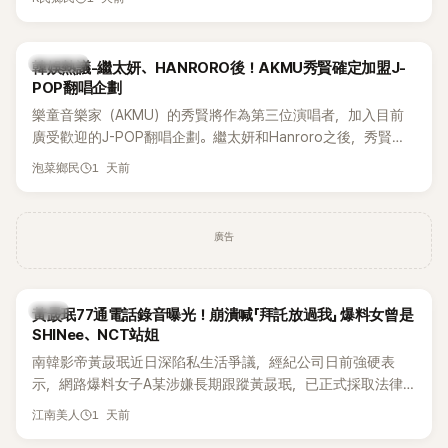
鴉、滑板等文化元素。雖然並非出身四大經紀公司，仍憑藉鮮
明的音樂風格，在海外尤其是歐美市場累積不少人氣，逐漸成
為第五代女團中極具辨識度的新生代代表之一。
熱議討論
韓娛熱議-繼太妍、HANRORO後！AKMU秀賢確定加盟J-
POP翻唱企劃
樂童音樂家（AKMU）的秀賢將作為第三位演唱者，加入目前
廣受歡迎的J-POP翻唱企劃。繼太妍和Hanroro之後，秀賢已
獲選為第三首翻唱歌曲的主唱，並於近期完成錄音。
1 天前
泡菜鄉民
廣告
韓星
黃晸珉77通電話錄音曝光！崩潰喊「拜託放過我」 爆料女曾是
SHINee、NCT站姐
南韓影帝黃晸珉近日深陷私生活爭議，經紀公司日前強硬表
示，網路爆料女子A某涉嫌長期跟蹤黃晸珉，已正式採取法律
行動。不過，A並未停止發聲，持續透過社群平台公開爆料，反
1 天前
江南美人
駁經紀公司的說法，強調兩人一直維持雙向聯繫，並非外界所