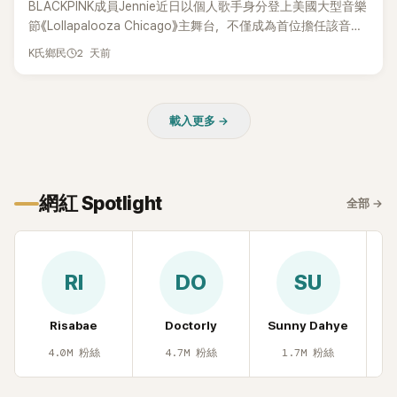
BLACKPINK成員Jennie近日以個人歌手身分登上美國大型音樂
節《Lollapalooza Chicago》主舞台，不僅成為首位擔任該音樂
節Headliner（壓軸主秀）的K-POP女SOLO歌手，寫下全新紀
2 天前
K氏鄉民
錄。然而，演出結束後卻掀起兩極評價，不僅現場歌唱實力遭
部分網友質疑，就連美國當地媒體也毫不留情給出負評，甚至
形容整場演出「就像一場豪華KTV」。
載入更多 →
網紅 Spotlight
全部
→
RI
DO
SU
Risabae
Doctorly
Sunny Dahye
H
4.0M
粉絲
4.7M
粉絲
1.7M
粉絲