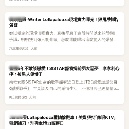
五官與清新空靈的氣質也擄獲大批粉絲。近日，她因分享一組
近況照意外掀起熱議，不是因為仙氣十足的美貌，而是藏在纖
細身材下的超狂背肌與肩膀線條，反差感十足，讓不少網友看
熱議討論
韓娛熱議-Winter Lollapalooza現場實力曝光！狠甩「對嘴」
傻直呼：「原來她身材這麼猛！」
質疑
她以穩定的現場演唱實力，直接平息了這段時間以來的「對嘴」
爭議。明明瘦到像只剩骨頭，怎麼還能唱出這麼驚人的爆發力
和音量？
2 天前
泡菜鄉民
韓星
整整5年不敢談戀愛！SISTAR韶宥揭前男友惡夢 李孝利心
疼：被男人傷慘了
南韓女團SISTAR出身的歌手韶宥近日登上JTBC戀愛談話節目
《戀愛戰爭》，罕見談及自己的感情生活，不僅坦言已經整整5
年沒有談戀愛，更首度透露空窗至今的原因，全與上一段戀情
2 天前
K氏鄉民
有關，一番真心告白讓現場來賓都相當震驚。
K-POP
Jennie登Lollapalooza壓軸慘翻車！美媒狠批「像唱KTV」
韓網補刀：別再拿體力當藉口