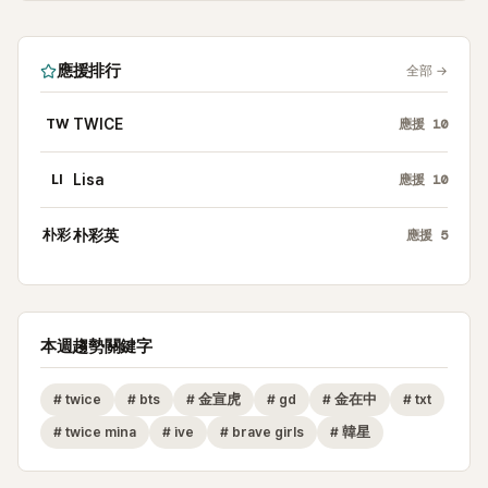
應援排行
全部
→
TW
TWICE
應援
10
LI
Lisa
應援
10
朴彩
朴彩英
應援
5
本週趨勢關鍵字
#
twice
#
bts
#
金宣虎
#
gd
#
金在中
#
txt
#
twice mina
#
ive
#
brave girls
#
韓星