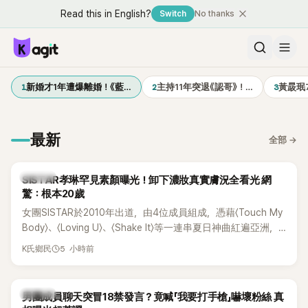
Read this in English?
Switch
No thanks
1
2
3
新婚才1年遭爆離婚！《藍…
主持11年突退《認哥》！…
黃晸珉
最新
全部
→
K-POP
SISTAR孝琳罕見素顏曝光！卸下濃妝真實膚況全看光 網
驚：根本20歲
女團SISTAR於2010年出道，由4位成員組成，憑藉〈Touch My
Body〉、〈Loving U〉、〈Shake It〉等一連串夏日神曲紅遍亞洲，
獲封「夏日女王」。不過，團體在出道滿7年後宣布解散，成員各
5 小時前
K氏鄉民
自投入個人演藝事業。向來以性感火辣形象和強大舞台氣場著
稱的孝琳，近日在社群分享與「排球女王」金軟景聚餐的日常，
不僅展現兩人多年不變的好交情，她幾乎素顏入鏡的真實模
K-POP
男團成員聊天突冒18禁發言？竟喊「我要打手槍」嚇壞粉絲 真
樣，也意外掀起網友熱議。