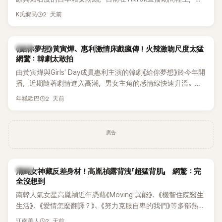
終不幸身亡，消息曝光後震驚韓網，也讓不少粉絲湧入社群平
2 天前
K氏鄉民
台哀悼。事發後，死者親友也陸續出面證實噩耗，並呼籲外界
停止揣測，盼逝者安息。
韓劇
《給你夢想》黃寅燁、惠利激情床戲瘋傳！火辣激吻尺度太猛
網驚：韓劇太敢拍
由黃寅燁與Girls' Day成員惠利主演的韓劇《給你夢想》於今年開
播，近期隨著劇情進入高潮，男女主角的感情線快速升溫。最
新播出的第8集不僅上演火辣吻戲，更接連出現床戲橋段，讓
2 天前
年糕歐巴
相關片段在網路上瘋傳，引發觀眾熱烈討論。
廣告
韓星
清純女神藏反差身材！高胤禎露背洩「超猛背肌」 網驚：完
全沒想到
南韓人氣女星高胤禎近年憑藉《Moving 異能》、《機智住院醫生
生活》、《愛情怎麼翻譯？》、《努力克服自卑的我們》等多部熱門
作品，躍升為韓劇新一代女神代表，不僅演技備受肯定，精緻
2 天前
江南美人