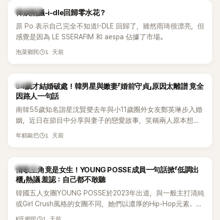
熱議討論
韓娛熱議-i-dle回歸零水花？
原 Po 表示自己完全不知道I-DLE 回歸了，雖然雨琦很漂亮，但
感覺是因為 LE SSERAFIM 和 aespa 佔據了市場。
1 天前
泡菜鄉民
韓星
54歲才結婚破處！韓男星與嫩妻「婚前守貞」原因太離譜 竟全
因路人一句話
南韓55歲知名諧星沈賢燮去年與小11歲圈外女友鄭英琳步入婚
姻，近日在節目中分享與妻子的戀愛故事，笑稱兩人原本想享
受兩人世界，沒想到站在飯店門口時竟被路人認出，還一路替
1 天前
年糕歐巴
他們加油打氣，讓他害羞到最後直接放棄進飯店，意外成了婚
前一直堅守「婚前守貞」的原因之一。
K-POP
情歌主角竟是女生！YOUNG POSSE成員一句話掀「低調出
櫃」熱議 羞認：自己都不敢聽
韓國五人女團YOUNG POSSE於2023年出道，與一般主打清純
或Girl Crush風格的女團不同，她們以濃厚的Hip-Hop元素、自
創Rap及成員親自參與創作為特色，MV也融入美式街頭、塗
1 天前
K氏鄉民