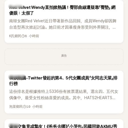
K-POP
Red Velvet Wendy直拍掀熱議！臀部曲線遭疑靠「臀墊」 網
傻眼：太假了
南韓女團Red Velvet近日帶著新作品回歸，成員Wendy卻因舞
台造型再次掀起討論。她日前才因暴瘦身形受到外界關注，又
被質疑在舞台上使用臀墊，如今最新打歌舞台曝光後，再度因
8 小時前
K氏鄉民
身形比例引發熱議。
廣告
熱議討論
韓娛熱議-Twitter發起的第4、5代女團成員「女同志天菜」排
行榜
這份排名是根據推特上5336份有效票選結果，選出四、五代女
偶像中，最受女性粉絲喜愛的成員。其中，HATS2HEARTS成
員包攬了前三名，展現了她們在女性社群中的高人氣。
10 小時前
泡菜鄉民
韓星
毫無交集竟成摯友！《爸爸去哪》「小哭包」民國同遊AKMU秀