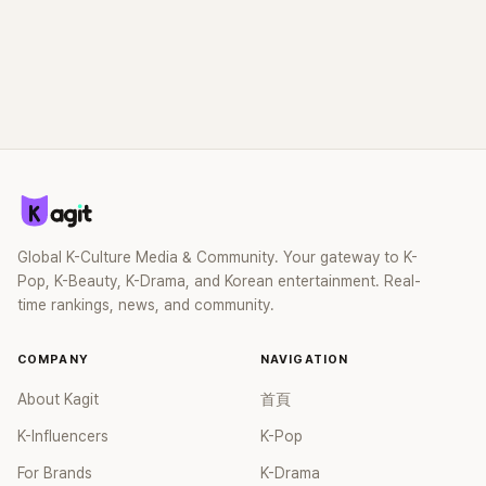
Global K-Culture Media & Community. Your gateway to K-
Pop, K-Beauty, K-Drama, and Korean entertainment. Real-
time rankings, news, and community.
COMPANY
NAVIGATION
About Kagit
首頁
K-Influencers
K-Pop
For Brands
K-Drama