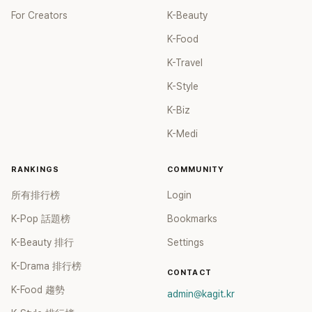
For Creators
K-Beauty
K-Food
K-Travel
K-Style
K-Biz
K-Medi
RANKINGS
COMMUNITY
所有排行榜
Login
K-Pop 話題榜
Bookmarks
K-Beauty 排行
Settings
K-Drama 排行榜
CONTACT
K-Food 趨勢
admin@kagit.kr