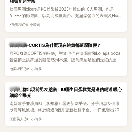
相曝光超荒謬
韓國男團xikers是KQ娛樂於2023年推出的10人男團，也是
ATEEZ的師弟團，以高完成度舞台、充滿爆發力的表演及Hip-
Hop風格聞名，出道後迅速累積大批海內外粉絲，近年也陸續
5 小時前
K氏鄉民
登上Lollapalooza等國際大型音樂節，展現新生代男團的舞台
實力。
熱議討論
韓娛熱議-CORTIS為什麼現在跳舞都這麼隨便？
原PO身為CORTIS的粉絲，對於他們在演唱會和Lollapalooza
音樂節上跳舞過於隨便感到不滿，認為舞蹈是他們走紅的重要
原因，希望他們能更認真地表演。
5 小時前
泡菜鄉民
韓星
才因社群出現前男友惹議！IU曬生日蛋糕竟是邊佑錫送 暖心
細節全曝光
南韓歌手兼演員IU（李知恩）歷經新劇爭議、分手消息及健康
狀況等風波後，終於睽違3個月更新社群平台，一口氣曬出20
張近況照，讓大批粉絲又驚又喜。其中，一張生日蛋糕照意外
6 小時前
江南美人
掀起熱議，不僅送禮人的身分曝光，就連貼文背景音樂也被眼
尖網友發現暗藏玄機，在韓網引發兩波討論。