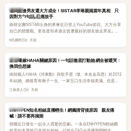
稱的單方面騷擾。如今，韓媒《Dispatch》再曝光雙方77通電話
的錄音內容，而A也首度承認自己過去曾是SHINee、NCT等偶
K-POP
遭閨蜜搶男友還大方成全！SISTAR孝琳親揭當年真相 只
像團體的「站姐」，事件持續延燒。
因對方「1句話」忍痛放手
南韓女團SISTAR出身的孝琳近日登上YouTube節目，大方分享
自己的戀愛觀，更首度坦承過去曾遭最好的朋友搶走男友。她
表示，當時選擇瀟灑放手，但如果同樣的事情現在再發生，「我
2 天前
K氏鄉民
絕對不會坐視不管」，直率發言掀起熱議。
韓星
星首曝嫁HAHA關鍵原因！一句話徹底打動她 網全被暖哭：
換我也想嫁
南韓藝人HAHA（河東勳）與歌手星（별，本名金高恩）於2012
年結婚，婚後育有兩子一女，一家五口生活幸福美滿，也是韓
國演藝圈公認的模範夫妻。近日，星首度公開當年決定嫁給
2 天前
江南美人
HAHA的關鍵原因，竟是一句讓她至今仍難忘的話，也成為她
點頭步入婚姻的最大理由。
K-POP
ENHYPEN知名粉絲直播輕生！網瘋猜背後原因 親友痛
喊：請不要再揣測
韓國近日發生一起令人震驚的悲劇。一名在ENHYPEN粉絲圈
頗具知名度的日本籍女粉絲，日前在TikTok直播期間輕生，最