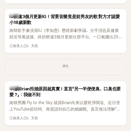
Rosé與Jennie出席，Lisa則因行程安排確定缺席，再度引發粉
絲熱議。
韓星
IU睽違3個月更新IG！背景音樂竟是前男友的歌 對方才認愛
小18歲新歡
南韓歌手兼演員IU（李知恩）歷經新劇爭議、分手消息及健康
狀況等風波後，終於睽違3個月更新社群平台，一口氣曬出20
張近況照，讓大批粉絲又驚又喜。不過，比起照片本身，更引
1 天前
江南美人
發熱議的是，她竟選用前男友張基河所屬樂團的歌曲作為背景
音樂，意外掀起韓網討論。
廣告
韓星
45歲Brian拒婚原因超真實！直言「另一半便便臭、口臭也要
愛？」：我做不到
南韓男團 Fly to the Sky 成員Brian向來以愛乾淨聞名，近日登
上YouTube節目時，再度談到自己的婚姻觀，直言無法理解「連
另一半的口臭、便便臭都要愛」這種說法，更大方表明自己是不
1 天前
江南美人
婚主義者，一番超直白發言掀起熱議。