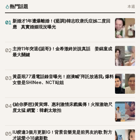
熱門話題
本週
新婚才1年遭爆離婚！《藍調》韓志旼唐氏症姊二度回
01
應 真實婚姻現況曝光
主持11年突退《認哥》！金希澈終於說真話 姜鎬童成
02
最大關鍵
黃晸珉77通電話錄音曝光！崩潰喊「拜託放過我」 爆料
03
女曾是SHINee、NCT站姐
《給你夢想》黃寅燁、惠利激情床戲瘋傳！火辣激吻尺
04
度太猛 網驚：韓劇太敢拍
IU睽違3個月更新IG！背景音樂竟是前男友的歌 對方
05
才認愛小18歲新歡