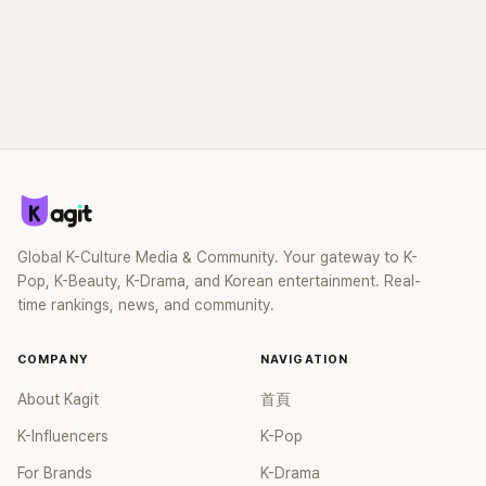
Global K-Culture Media & Community. Your gateway to K-
Pop, K-Beauty, K-Drama, and Korean entertainment. Real-
time rankings, news, and community.
COMPANY
NAVIGATION
About Kagit
首頁
K-Influencers
K-Pop
For Brands
K-Drama