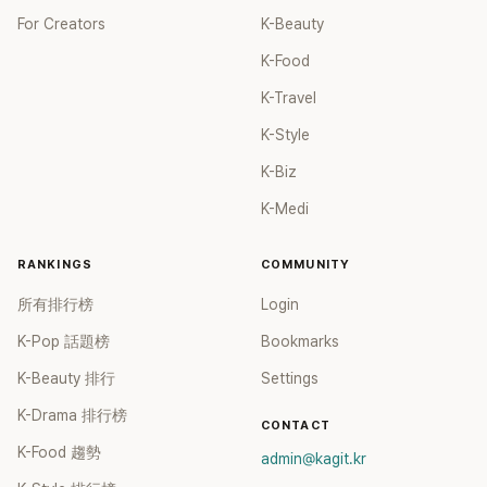
For Creators
K-Beauty
K-Food
K-Travel
K-Style
K-Biz
K-Medi
RANKINGS
COMMUNITY
所有排行榜
Login
K-Pop 話題榜
Bookmarks
K-Beauty 排行
Settings
K-Drama 排行榜
CONTACT
K-Food 趨勢
admin@kagit.kr