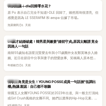
熱議討論
韓娛熱議-i-dle回歸零水花？
原 Po 表示自己完全不知道I-DLE 回歸了，雖然雨琦很漂亮，但
感覺是因為 LE SSERAFIM 和 aespa 佔據了市場。
1 天前
泡菜鄉民
韓星
54歲才結婚破處！韓男星與嫩妻「婚前守貞」原因太離譜 竟全
因路人一句話
南韓55歲知名諧星沈賢燮去年與小11歲圈外女友鄭英琳步入婚
姻，近日在節目中分享與妻子的戀愛故事，笑稱兩人原本想享
受兩人世界，沒想到站在飯店門口時竟被路人認出，還一路替
1 天前
年糕歐巴
他們加油打氣，讓他害羞到最後直接放棄進飯店，意外成了婚
前一直堅守「婚前守貞」的原因之一。
K-POP
情歌主角竟是女生！YOUNG POSSE成員一句話掀「低調出
櫃」熱議 羞認：自己都不敢聽
韓國五人女團YOUNG POSSE於2023年出道，與一般主打清純
或Girl Crush風格的女團不同，她們以濃厚的Hip-Hop元素、自
創Rap及成員親自參與創作為特色，MV也融入美式街頭、塗
1 天前
K氏鄉民