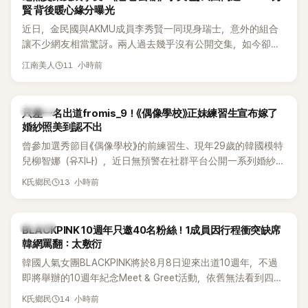
賢 背後暖心緣分曝光
近日，金民國與AKMU成員李秀賢一同現身瑞士，意外的組合
讓不少網友相當驚訝。兩人過去幾乎沒有公開交集，如今卻一
起踏上瑞士之旅，也讓粉絲紛紛好奇：「他們到底是怎麼認識
11 小時前
江南美人
的？」
K-POP
只差一名出道fromis_9！《偶像學校》正妹練習生宣布嫁了
婚紗照美到認不出
曾參加選秀節目《偶像學校》的前練習生、現年29歲的韓國模特
兒柳智娜（유지나），近日無預警在社群平台公開一系列婚紗
照，親自宣布即將步入婚姻，消息曝光後讓不少曾追看節目的
13 小時前
K氏鄉民
粉絲又驚又喜，紛紛送上祝福。
K-POP
BLACKPINK 10週年只邀40名粉絲！1成員因行程衝突缺席
韓網罵翻：太敷衍
韓國人氣女團BLACKPINK將於8月8日迎來出道10週年，不過
即將舉辦的10週年紀念Meet & Greet活動，依舊無法看到四人
合體。根據韓媒《MyDaily》7日報導，當天將由Jisoo（智秀）、
14 小時前
K氏鄉民