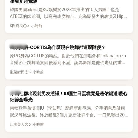
相曝光超荒謬
韓國男團xikers是KQ娛樂於2023年推出的10人男團，也是
ATEEZ的師弟團，以高完成度舞台、充滿爆發力的表演及Hip-
Hop風格聞名，出道後迅速累積大批海內外粉絲，近年也陸續
3 小時前
K氏鄉民
登上Lollapalooza等國際大型音樂節，展現新生代男團的舞台
實力。
熱議討論
韓娛熱議-CORTIS為什麼現在跳舞都這麼隨便？
原PO身為CORTIS的粉絲，對於他們在演唱會和Lollapalooza
音樂節上跳舞過於隨便感到不滿，認為舞蹈是他們走紅的重要
原因，希望他們能更認真地表演。
3 小時前
泡菜鄉民
韓星
才因社群出現前男友惹議！IU曬生日蛋糕竟是邊佑錫送 暖心
細節全曝光
南韓歌手兼演員IU（李知恩）歷經新劇爭議、分手消息及健康
狀況等風波後，終於睽違3個月更新社群平台，一口氣曬出20
張近況照，讓大批粉絲又驚又喜。其中，一張生日蛋糕照意外
5 小時前
江南美人
掀起熱議，不僅送禮人的身分曝光，就連貼文背景音樂也被眼
尖網友發現暗藏玄機，在韓網引發兩波討論。