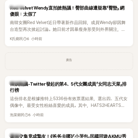
K-POP
Red Velvet Wendy直拍掀熱議！臀部曲線遭疑靠「臀墊」 網
傻眼：太假了
南韓女團Red Velvet近日帶著新作品回歸，成員Wendy卻因舞
台造型再次掀起討論。她日前才因暴瘦身形受到外界關注，又
被質疑在舞台上使用臀墊，如今最新打歌舞台曝光後，再度因
6 小時前
K氏鄉民
身形比例引發熱議。
廣告
熱議討論
韓娛熱議-Twitter發起的第4、5代女團成員「女同志天菜」排
行榜
這份排名是根據推特上5336份有效票選結果，選出四、五代女
偶像中，最受女性粉絲喜愛的成員。其中，HATS2HEARTS成
員包攬了前三名，展現了她們在女性社群中的高人氣。
8 小時前
泡菜鄉民
韓星
毫無交集竟成摯友！《爸爸去哪》「小哭包」民國同遊AKMU秀