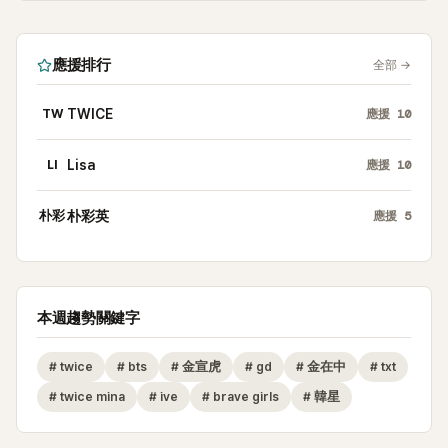
應援排行
全部
→
TW
TWICE
應援
10
LI
Lisa
應援
10
朴彩
朴彩英
應援
5
本週趨勢關鍵字
#
twice
#
bts
#
金宣虎
#
gd
#
金在中
#
txt
#
twice mina
#
ive
#
brave girls
#
韓星