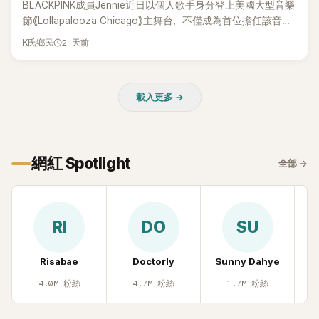
BLACKPINK成員Jennie近日以個人歌手身分登上美國大型音樂
節《Lollapalooza Chicago》主舞台，不僅成為首位擔任該音樂
節Headliner（壓軸主秀）的K-POP女SOLO歌手，寫下全新紀
2 天前
K氏鄉民
錄。然而，演出結束後卻掀起兩極評價，不僅現場歌唱實力遭
部分網友質疑，就連美國當地媒體也毫不留情給出負評，甚至
形容整場演出「就像一場豪華KTV」。
載入更多 →
網紅 Spotlight
全部
→
RI
DO
SU
Risabae
Doctorly
Sunny Dahye
H
4.0M
粉絲
4.7M
粉絲
1.7M
粉絲