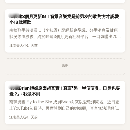
Rosé與Jennie出席，Lisa則因行程安排確定缺席，再度引發粉
絲熱議。
韓星
IU睽違3個月更新IG！背景音樂竟是前男友的歌 對方才認愛
小18歲新歡
南韓歌手兼演員IU（李知恩）歷經新劇爭議、分手消息及健康
狀況等風波後，終於睽違3個月更新社群平台，一口氣曬出20
張近況照，讓大批粉絲又驚又喜。不過，比起照片本身，更引
1 天前
江南美人
發熱議的是，她竟選用前男友張基河所屬樂團的歌曲作為背景
音樂，意外掀起韓網討論。
廣告
韓星
45歲Brian拒婚原因超真實！直言「另一半便便臭、口臭也要
愛？」：我做不到
南韓男團 Fly to the Sky 成員Brian向來以愛乾淨聞名，近日登
上YouTube節目時，再度談到自己的婚姻觀，直言無法理解「連
另一半的口臭、便便臭都要愛」這種說法，更大方表明自己是不
1 天前
江南美人
婚主義者，一番超直白發言掀起熱議。