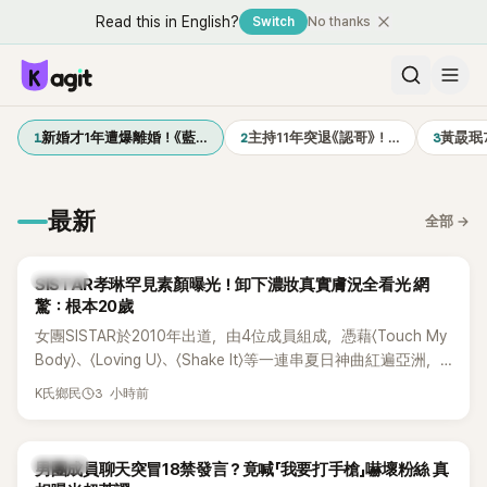
Read this in English?
Switch
No thanks
1
2
3
新婚才1年遭爆離婚！《藍…
主持11年突退《認哥》！…
黃晸珉
最新
全部
→
K-POP
SISTAR孝琳罕見素顏曝光！卸下濃妝真實膚況全看光 網
驚：根本20歲
女團SISTAR於2010年出道，由4位成員組成，憑藉〈Touch My
Body〉、〈Loving U〉、〈Shake It〉等一連串夏日神曲紅遍亞洲，
獲封「夏日女王」。不過，團體在出道滿7年後宣布解散，成員各
3 小時前
K氏鄉民
自投入個人演藝事業。向來以性感火辣形象和強大舞台氣場著
稱的孝琳，近日在社群分享與「排球女王」金軟景聚餐的日常，
不僅展現兩人多年不變的好交情，她幾乎素顏入鏡的真實模
K-POP
男團成員聊天突冒18禁發言？竟喊「我要打手槍」嚇壞粉絲 真
樣，也意外掀起網友熱議。