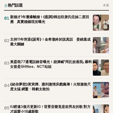
熱門話題
本週
新婚才1年遭爆離婚！《藍調》韓志旼唐氏症姊二度回
01
應 真實婚姻現況曝光
主持11年突退《認哥》！金希澈終於說真話 姜鎬童成
02
最大關鍵
黃晸珉77通電話錄音曝光！崩潰喊「拜託放過我」 爆料
03
女曾是SHINee、NCT站姐
《給你夢想》黃寅燁、惠利激情床戲瘋傳！火辣激吻尺
04
度太猛 網驚：韓劇太敢拍
IU睽違3個月更新IG！背景音樂竟是前男友的歌 對方
05
才認愛小18歲新歡