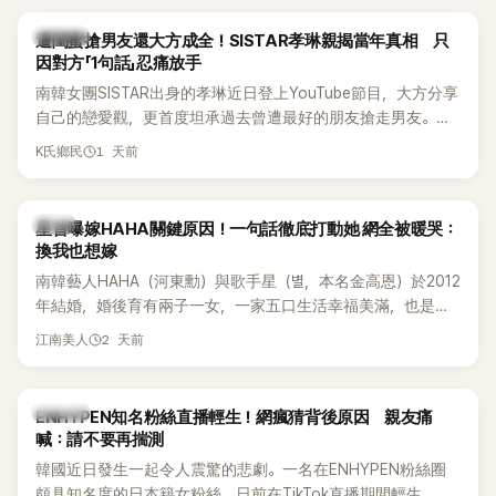
稱的單方面騷擾。如今，韓媒《Dispatch》再曝光雙方77通電話
的錄音內容，而A也首度承認自己過去曾是SHINee、NCT等偶
K-POP
遭閨蜜搶男友還大方成全！SISTAR孝琳親揭當年真相 只
像團體的「站姐」，事件持續延燒。
因對方「1句話」忍痛放手
南韓女團SISTAR出身的孝琳近日登上YouTube節目，大方分享
自己的戀愛觀，更首度坦承過去曾遭最好的朋友搶走男友。她
表示，當時選擇瀟灑放手，但如果同樣的事情現在再發生，「我
1 天前
K氏鄉民
絕對不會坐視不管」，直率發言掀起熱議。
韓星
星首曝嫁HAHA關鍵原因！一句話徹底打動她 網全被暖哭：
換我也想嫁
南韓藝人HAHA（河東勳）與歌手星（별，本名金高恩）於2012
年結婚，婚後育有兩子一女，一家五口生活幸福美滿，也是韓
國演藝圈公認的模範夫妻。近日，星首度公開當年決定嫁給
2 天前
江南美人
HAHA的關鍵原因，竟是一句讓她至今仍難忘的話，也成為她
點頭步入婚姻的最大理由。
K-POP
ENHYPEN知名粉絲直播輕生！網瘋猜背後原因 親友痛
喊：請不要再揣測
韓國近日發生一起令人震驚的悲劇。一名在ENHYPEN粉絲圈
頗具知名度的日本籍女粉絲，日前在TikTok直播期間輕生，最