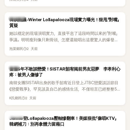
五官與清新空靈的氣質也擄獲大批粉絲。近日，她因分享一組
近況照意外掀起熱議，不是因為仙氣十足的美貌，而是藏在纖
細身材下的超狂背肌與肩膀線條，反差感十足，讓不少網友看
熱議討論
韓娛熱議-Winter Lollapalooza現場實力曝光！狠甩「對嘴」
傻直呼：「原來她身材這麼猛！」
質疑
她以穩定的現場演唱實力，直接平息了這段時間以來的「對嘴」
爭議。明明瘦到像只剩骨頭，怎麼還能唱出這麼驚人的爆發力
和音量？
2 天前
泡菜鄉民
韓星
整整5年不敢談戀愛！SISTAR韶宥揭前男友惡夢 李孝利心
疼：被男人傷慘了
南韓女團SISTAR出身的歌手韶宥近日登上JTBC戀愛談話節目
《戀愛戰爭》，罕見談及自己的感情生活，不僅坦言已經整整5
年沒有談戀愛，更首度透露空窗至今的原因，全與上一段戀情
2 天前
K氏鄉民
有關，一番真心告白讓現場來賓都相當震驚。
K-POP
Jennie登Lollapalooza壓軸慘翻車！美媒狠批「像唱KTV」
韓網補刀：別再拿體力當藉口