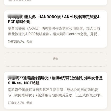
鴉、滑板等文化元素。雖然並非出身四大經紀公司，仍憑藉鮮
明的音樂風格，在海外尤其是歐美市場累積不少人氣，逐漸成
為第五代女團中極具辨識度的新生代代表之一。
熱議討論
韓娛熱議-繼太妍、HANRORO後！AKMU秀賢確定加盟J-
POP翻唱企劃
樂童音樂家（AKMU）的秀賢將作為第三位演唱者，加入目前
廣受歡迎的J-POP翻唱企劃。繼太妍和Hanroro之後，秀賢已
獲選為第三首翻唱歌曲的主唱，並於近期完成錄音。
1 天前
泡菜鄉民
廣告
韓星
黃晸珉77通電話錄音曝光！崩潰喊「拜託放過我」 爆料女曾是
SHINee、NCT站姐
南韓影帝黃晸珉近日深陷私生活爭議，經紀公司日前強硬表
示，網路爆料女子A某涉嫌長期跟蹤黃晸珉，已正式採取法律
行動。不過，A並未停止發聲，持續透過社群平台公開爆料，反
1 天前
江南美人
駁經紀公司的說法，強調兩人一直維持雙向聯繫，並非外界所