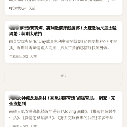
終不幸身亡，消息曝光後震驚韓網，也讓不少粉絲湧入社群平
2 天前
K氏鄉民
台哀悼。事發後，死者親友也陸續出面證實噩耗，並呼籲外界
停止揣測，盼逝者安息。
韓劇
《給你夢想》黃寅燁、惠利激情床戲瘋傳！火辣激吻尺度太猛
網驚：韓劇太敢拍
由黃寅燁與Girls' Day成員惠利主演的韓劇《給你夢想》於今年開
播，近期隨著劇情進入高潮，男女主角的感情線快速升溫。最
新播出的第8集不僅上演火辣吻戲，更接連出現床戲橋段，讓
2 天前
年糕歐巴
相關片段在網路上瘋傳，引發觀眾熱烈討論。
廣告
韓星
清純女神藏反差身材！高胤禎露背洩「超猛背肌」 網驚：完
全沒想到
南韓人氣女星高胤禎近年憑藉《Moving 異能》、《機智住院醫生
生活》、《愛情怎麼翻譯？》、《努力克服自卑的我們》等多部熱門
作品，躍升為韓劇新一代女神代表，不僅演技備受肯定，精緻
2 天前
江南美人