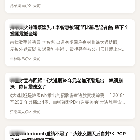
2 天前
泡菜鄉民
K-POP
身材太火辣遭疑隆乳！李智惠被逼開「比基尼記者會」 腋下全
攤開震撼全場
南韓歌手兼演員 李智惠 出道初期因為身材曲線太過搶眼，一
度被外界質疑「動過隆乳手術」，最後甚至被公司安排親上火
線，召開前所未見的「泳裝記者會」澄清。這場記者會後來還被
2 天前
年糕歐巴
韓國演藝圈點名為流傳至今的「三大記者會」之一。近日她在綜
藝節目中親口回憶這段「隆乳疑雲黑歷史」，話題再度被翻出來
熱議。 2日播出的 SBS 綜藝節目《我的經紀人太難搞－秘書
韓星
神童才宣布回歸！《大逃脫》8年元老無預警退出 韓網崩
鎮》，邀請同時兼顧工作與育兒的演藝圈代表「媽媽群」——李智
潰：節目靈魂沒了
惠、李賢怡、李恩亨，以第13位「My Star」身分登場，分享最真
《大逃脫》是韓國tvN推出的招牌密室逃脫實境綜藝，自2018年
實的生活日常。 節目一開始，李瑞鎮 率先與李智惠會合，兩人
至2021年共播出4季，由鄭鍾淵PD打造完整的「大逃脫宇宙
邊搭車邊聊天，氣氛輕鬆。聊到最近的新聞，李瑞鎮突然直球
（DTCU）」，憑藉燒腦劇情、電影級場景與龐大世界觀，累積
發問：「妳不是上新聞了？說妳去做整形？是人中縮短手術嗎？」
2 天前
江南美人
大批死忠粉絲，被譽為韓國最具代表性的密室逃脫綜藝之一。
一貫犀利又不留情的問法，讓現場瞬間笑成一片。對此，李智
惠也毫不閃躲，淡定接招，兩人鬥嘴默契十足。 話題接著一路
延燒到過去的爭議。李瑞鎮脫口補刀：「妳以前不是還在游泳池
K-POP
沒被Waterbomb邀請不忍了！火辣女團天后自封「K-POP
開過記者會？」直接點名她當年的風波。李智惠聽了忍不住笑