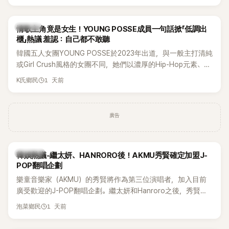
他們加油打氣，讓他害羞到最後直接放棄進飯店，意外成了婚
前一直堅守「婚前守貞」的原因之一。
K-POP
情歌主角竟是女生！YOUNG POSSE成員一句話掀「低調出
櫃」熱議 羞認：自己都不敢聽
韓國五人女團YOUNG POSSE於2023年出道，與一般主打清純
或Girl Crush風格的女團不同，她們以濃厚的Hip-Hop元素、自
創Rap及成員親自參與創作為特色，MV也融入美式街頭、塗
1 天前
K氏鄉民
鴉、滑板等文化元素。雖然並非出身四大經紀公司，仍憑藉鮮
明的音樂風格，在海外尤其是歐美市場累積不少人氣，逐漸成
為第五代女團中極具辨識度的新生代代表之一。
廣告
熱議討論
韓娛熱議-繼太妍、HANRORO後！AKMU秀賢確定加盟J-
POP翻唱企劃
樂童音樂家（AKMU）的秀賢將作為第三位演唱者，加入目前
廣受歡迎的J-POP翻唱企劃。繼太妍和Hanroro之後，秀賢已
獲選為第三首翻唱歌曲的主唱，並於近期完成錄音。
1 天前
泡菜鄉民