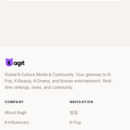
Global K-Culture Media & Community. Your gateway to K-
Pop, K-Beauty, K-Drama, and Korean entertainment. Real-
time rankings, news, and community.
COMPANY
NAVIGATION
About Kagit
首頁
K-Influencers
K-Pop