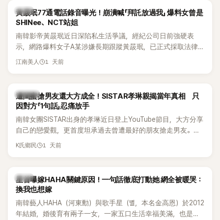
韓星
黃晸珉77通電話錄音曝光！崩潰喊「拜託放過我」 爆料女曾是
SHINee、NCT站姐
南韓影帝黃晸珉近日深陷私生活爭議，經紀公司日前強硬表
示，網路爆料女子A某涉嫌長期跟蹤黃晸珉，已正式採取法律
行動。不過，A並未停止發聲，持續透過社群平台公開爆料，反
1 天前
江南美人
駁經紀公司的說法，強調兩人一直維持雙向聯繫，並非外界所
稱的單方面騷擾。如今，韓媒《Dispatch》再曝光雙方77通電話
的錄音內容，而A也首度承認自己過去曾是SHINee、NCT等偶
K-POP
遭閨蜜搶男友還大方成全！SISTAR孝琳親揭當年真相 只
像團體的「站姐」，事件持續延燒。
因對方「1句話」忍痛放手
南韓女團SISTAR出身的孝琳近日登上YouTube節目，大方分享
自己的戀愛觀，更首度坦承過去曾遭最好的朋友搶走男友。她
表示，當時選擇瀟灑放手，但如果同樣的事情現在再發生，「我
1 天前
K氏鄉民
絕對不會坐視不管」，直率發言掀起熱議。
韓星
星首曝嫁HAHA關鍵原因！一句話徹底打動她 網全被暖哭：
換我也想嫁
南韓藝人HAHA（河東勳）與歌手星（별，本名金高恩）於2012
年結婚，婚後育有兩子一女，一家五口生活幸福美滿，也是韓