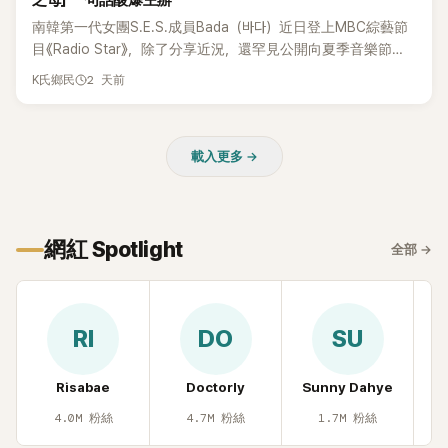
之母」 一句話酸爆主辦
說：「哥怎麼連這個都知道？」李瑞鎮則回嘴：「那時候新聞鬧那
南韓第一代女團S.E.S.成員Bada（바다）近日登上MBC綜藝節
麼大，不知道才奇怪吧。」一來一往，氣氛反而更加輕鬆。 談到
目《Radio Star》，除了分享近況，還罕見公開向夏季音樂節
當年情況，李智惠終於鬆口坦言，當時確實被質疑動過隆胸手
Waterbomb喊話，笑稱自己至今從未受邀演出，更幽默表示：
2 天前
K氏鄉民
術。她回憶：「拍了比基尼照片之後，就開始被說是不是去隆乳
「我名字就叫『Bada（海）』，Waterbomb卻沒找我，這根本只
了。」為了澄清誤會，她只好親自站出來說清楚。 李智惠進一步
是懂了皮毛。」一番話笑翻全場，也引發網友熱議。
解釋，當時隆胸手術幾乎只有「腋下切開」一種方式，「所以我就
想，既然一直說我有做，那我乾脆把腋下給大家看，證明我根
載入更多 →
本沒動過。」一句話說完，全場瞬間炸鍋，來賓又驚又笑。 事實
上，早在 2006 年，李智惠就為了證明自己沒有「隆乳」，真的
召開了一場泳裝記者招待會。當時她穿著比基尼站在一排攝影
機前，面對媒體擺出各種姿勢，畫面至今仍被網友津津樂道。
網紅 Spotlight
全部
→
這段為平息爭議、直接公開腋下畫面自證清白的往事再度被提
起，節目現場立刻充滿驚呼聲與笑聲，也再次讓人見識到她面
對流言時「豁出去」的直率性格。其實她過去也曾在 SBS 節目
《脫掉鞋子恢單4Men》 中，親自公開那張當年引發話題的「腋下
RI
DO
SU
比基尼照」，再次重提這段至今仍被粉絲視為黑歷史代表作的事
件。 回顧李智惠的演藝路，她於 1998 年以混聲團體 S#arp 成
Risabae
Doctorly
Sunny Dahye
H
員身分出道，該團在 2000 年代初期紅極一時，由李智惠、徐
智英兩位女成員，以及張錫炫、Chris Kim 兩位男成員組成。不
4.0M
粉絲
4.7M
粉絲
1.7M
粉絲
過後來爆出長達四年的團內霸凌風波，甚至傳出徐智英母親對