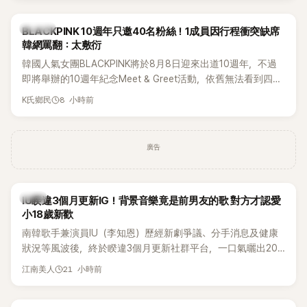
K-POP
BLACKPINK 10週年只邀40名粉絲！1成員因行程衝突缺席
韓網罵翻：太敷衍
韓國人氣女團BLACKPINK將於8月8日迎來出道10週年，不過
即將舉辦的10週年紀念Meet & Greet活動，依舊無法看到四人
合體。根據韓媒《MyDaily》7日報導，當天將由Jisoo（智秀）、
8 小時前
K氏鄉民
Rosé與Jennie出席，Lisa則因行程安排確定缺席，再度引發粉
絲熱議。
廣告
韓星
IU睽違3個月更新IG！背景音樂竟是前男友的歌 對方才認愛
小18歲新歡
南韓歌手兼演員IU（李知恩）歷經新劇爭議、分手消息及健康
狀況等風波後，終於睽違3個月更新社群平台，一口氣曬出20
張近況照，讓大批粉絲又驚又喜。不過，比起照片本身，更引
21 小時前
江南美人
發熱議的是，她竟選用前男友張基河所屬樂團的歌曲作為背景
音樂，意外掀起韓網討論。