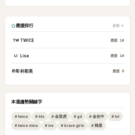
應援排行
全部
→
TW
TWICE
應援
10
LI
Lisa
應援
10
朴彩
朴彩英
應援
5
本週趨勢關鍵字
#
twice
#
bts
#
金宣虎
#
gd
#
金在中
#
txt
#
twice mina
#
ive
#
brave girls
#
韓星