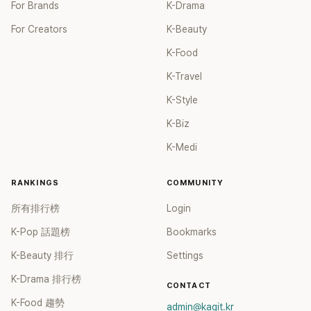
For Brands
K-Drama
For Creators
K-Beauty
K-Food
K-Travel
K-Style
K-Biz
K-Medi
RANKINGS
COMMUNITY
所有排行榜
Login
K-Pop 話題榜
Bookmarks
K-Beauty 排行
Settings
K-Drama 排行榜
CONTACT
K-Food 趨勢
admin@kagit.kr