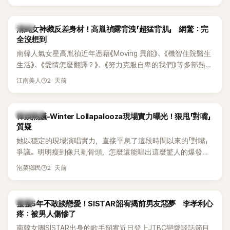
相關片段在網路上瘋傳，引發觀眾熱烈討論。
韓星
清純女神藏反差身材！高胤禎露背洩「超猛背肌」 網驚：完
全沒想到
南韓人氣女星高胤禎近年憑藉《Moving 異能》、《機智住院醫生
生活》、《愛情怎麼翻譯？》、《努力克服自卑的我們》等多部熱門
作品，躍升為韓劇新一代女神代表，不僅演技備受肯定，精緻
2 天前
江南美人
五官與清新空靈的氣質也擄獲大批粉絲。近日，她因分享一組
近況照意外掀起熱議，不是因為仙氣十足的美貌，而是藏在纖
細身材下的超狂背肌與肩膀線條，反差感十足，讓不少網友看
熱議討論
韓娛熱議-Winter Lollapalooza現場實力曝光！狠甩「對嘴」
傻直呼：「原來她身材這麼猛！」
質疑
她以穩定的現場演唱實力，直接平息了這段時間以來的「對嘴」
爭議。明明瘦到像只剩骨頭，怎麼還能唱出這麼驚人的爆發力
和音量？
2 天前
泡菜鄉民
韓星
整整5年不敢談戀愛！SISTAR韶宥揭前男友惡夢 李孝利心
疼：被男人傷慘了
南韓女團SISTAR出身的歌手韶宥近日登上JTBC戀愛談話節目