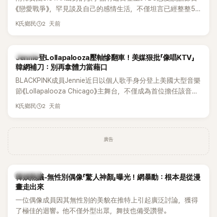
《戀愛戰爭》，罕見談及自己的感情生活，不僅坦言已經整整5
年沒有談戀愛，更首度透露空窗至今的原因，全與上一段戀情
2 天前
K氏鄉民
有關，一番真心告白讓現場來賓都相當震驚。
K-POP
Jennie登Lollapalooza壓軸慘翻車！美媒狠批「像唱KTV」
韓網補刀：別再拿體力當藉口
BLACKPINK成員Jennie近日以個人歌手身分登上美國大型音樂
節《Lollapalooza Chicago》主舞台，不僅成為首位擔任該音樂
節Headliner（壓軸主秀）的K-POP女SOLO歌手，寫下全新紀
2 天前
K氏鄉民
錄。然而，演出結束後卻掀起兩極評價，不僅現場歌唱實力遭
部分網友質疑，就連美國當地媒體也毫不留情給出負評，甚至
形容整場演出「就像一場豪華KTV」。
廣告
熱議討論
韓娛熱議-無性別偶像「驚人神顏」曝光！網暴動：根本是從漫
畫走出來
一位偶像成員因其無性別的美貌在推特上引起廣泛討論，獲得
了極佳的迴響。他不僅外型出眾，舞技也備受讚譽。