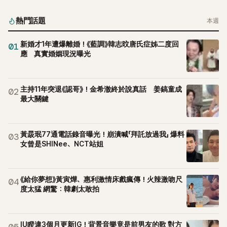
李智惠言語辱罵、動手等爭議，最終團體於 2002 年解散。 團
體解散後，李智惠轉型 solo，靠著綜藝與歌唱實力持續活躍演
熱門話題
本週
藝圈。據悉，她當年能加入 S#arp，也與 李尚敏 的賞識有關。
感情方面，李智惠於 2017 年與圈外男友結婚，婚後育有兩個
新婚才1年遭爆離婚！《藍調》韓志旼唐氏症姊二度回
01
女兒，一家四口生活幸福美滿。如今除了持續活躍於綜藝節
應 真實婚姻現況曝光
目，她經營的 YouTube 頻道也即將突破百萬訂閱，近年內容深
受網友喜愛，再度迎來事業第二春。
主持11年突退《認哥》！金希澈終於說真話 姜鎬童成
02
最大關鍵
黃晸珉77通電話錄音曝光！崩潰喊「拜託放過我」 爆料
03
女曾是SHINee、NCT站姐
《給你夢想》黃寅燁、惠利激情床戲瘋傳！火辣激吻尺
04
度太猛 網驚：韓劇太敢拍
IU睽違3個月更新IG！背景音樂竟是前男友的歌 對方