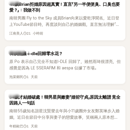
韓星
45歲Brian拒婚原因超真實！直言「另一半便便臭、口臭也要
愛？」：我做不到
南韓男團 Fly to the Sky 成員Brian向來以愛乾淨聞名，近日登
上YouTube節目時，再度談到自己的婚姻觀，直言無法理解「連
另一半的口臭、便便臭都要愛」這種說法，更大方表明自己是不
21 小時前
江南美人
婚主義者，一番超直白發言掀起熱議。
熱議討論
韓娛熱議-i-dle回歸零水花？
原 Po 表示自己完全不知道I-DLE 回歸了，雖然雨琦很漂亮，但
感覺是因為 LE SSERAFIM 和 aespa 佔據了市場。
1 天前
泡菜鄉民
韓星
54歲才結婚破處！韓男星與嫩妻「婚前守貞」原因太離譜 竟全
因路人一句話
南韓55歲知名諧星沈賢燮去年與小11歲圈外女友鄭英琳步入婚
姻，近日在節目中分享與妻子的戀愛故事，笑稱兩人原本想享
受兩人世界，沒想到站在飯店門口時竟被路人認出，還一路替
1 天前
年糕歐巴