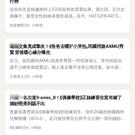
行榜
這份排名是根據推特上5336份有效票選結果，選出四、五代女
偶像中，最受女性粉絲喜愛的成員。其中，HATS2HEARTS成
員包攬了前三名，展現了她們在女性社群中的高人氣。
2 小時前
泡菜鄉民
韓星
毫無交集竟成摯友！《爸爸去哪》「小哭包」民國同遊AKMU秀
賢 背後暖心緣分曝光
近日，金民國與AKMU成員李秀賢一同現身瑞士，意外的組合
讓不少網友相當驚訝。兩人過去幾乎沒有公開交集，如今卻一
起踏上瑞士之旅，也讓粉絲紛紛好奇：「他們到底是怎麼認識
5 小時前
江南美人
的？」
K-POP
只差一名出道fromis_9！《偶像學校》正妹練習生宣布嫁了
婚紗照美到認不出
曾參加選秀節目《偶像學校》的前練習生、現年29歲的韓國模特
兒柳智娜（유지나），近日無預警在社群平台公開一系列婚紗
照，親自宣布即將步入婚姻，消息曝光後讓不少曾追看節目的
6 小時前
K氏鄉民
粉絲又驚又喜，紛紛送上祝福。