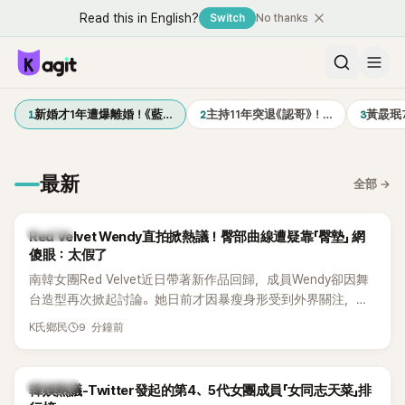
Read this in English?
Switch
No thanks
1
2
3
新婚才1年遭爆離婚！《藍…
主持11年突退《認哥》！…
黃晸珉
最新
全部
→
K-POP
Red Velvet Wendy直拍掀熱議！臀部曲線遭疑靠「臀墊」 網
傻眼：太假了
南韓女團Red Velvet近日帶著新作品回歸，成員Wendy卻因舞
台造型再次掀起討論。她日前才因暴瘦身形受到外界關注，又
被質疑在舞台上使用臀墊，如今最新打歌舞台曝光後，再度因
9 分鐘前
K氏鄉民
身形比例引發熱議。
熱議討論
韓娛熱議-Twitter發起的第4、5代女團成員「女同志天菜」排