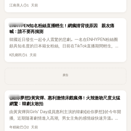
國演藝圈公認的模範夫妻。近日，星首度公開當年決定嫁給
1 天前
江南美人
HAHA的關鍵原因，竟是一句讓她至今仍難忘的話，也成為她
點頭步入婚姻的最大理由。
K-POP
ENHYPEN知名粉絲直播輕生！網瘋猜背後原因 親友痛
喊：請不要再揣測
韓國近日發生一起令人震驚的悲劇。一名在ENHYPEN粉絲圈
頗具知名度的日本籍女粉絲，日前在TikTok直播期間輕生，最
終不幸身亡，消息曝光後震驚韓網，也讓不少粉絲湧入社群平
1 天前
K氏鄉民
台哀悼。事發後，死者親友也陸續出面證實噩耗，並呼籲外界
停止揣測，盼逝者安息。
廣告
韓劇
《給你夢想》黃寅燁、惠利激情床戲瘋傳！火辣激吻尺度太猛
網驚：韓劇太敢拍
由黃寅燁與Girls' Day成員惠利主演的韓劇《給你夢想》於今年開
播，近期隨著劇情進入高潮，男女主角的感情線快速升溫。最
新播出的第8集不僅上演火辣吻戲，更接連出現床戲橋段，讓
2 天前
年糕歐巴