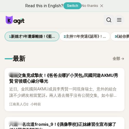
Read this in English?
Switch
No thanks
1
2
3
新婚才1年遭爆離婚！《藍…
主持11年突退《認哥》！…
《給你
最新
全部
→
韓星
毫無交集竟成摯友！《爸爸去哪》「小哭包」民國同遊AKMU秀
賢 背後暖心緣分曝光
近日，金民國與AKMU成員李秀賢一同現身瑞士，意外的組合
讓不少網友相當驚訝。兩人過去幾乎沒有公開交集，如今卻一
起踏上瑞士之旅，也讓粉絲紛紛好奇：「他們到底是怎麼認識
2 小時前
江南美人
的？」
K-POP
只差一名出道fromis_9！《偶像學校》正妹練習生宣布嫁了