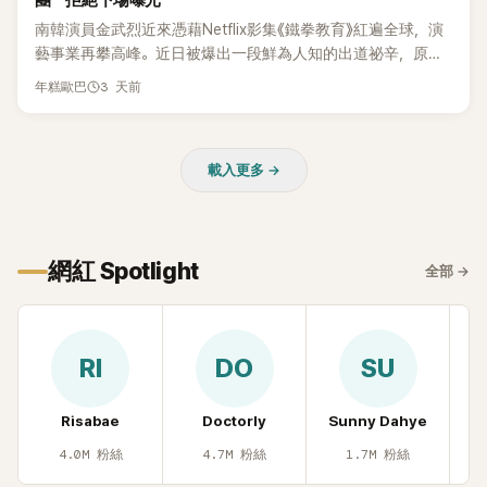
團 拒絕下場曝光
過後來爆出長達四年的團內霸凌風波，甚至傳出徐智英母親對
南韓演員金武烈近來憑藉Netflix影集《鐵拳教育》紅遍全球，演
李智惠言語辱罵、動手等爭議，最終團體於 2002 年解散。 團
藝事業再攀高峰。近日被爆出一段鮮為人知的出道祕辛，原來
體解散後，李智惠轉型 solo，靠著綜藝與歌唱實力持續活躍演
他當年差點不是以演員身分出道，而是成為男團偶像的一員。
3 天前
年糕歐巴
藝圈。據悉，她當年能加入 S#arp，也與 李尚敏 的賞識有關。
感情方面，李智惠於 2017 年與圈外男友結婚，婚後育有兩個
女兒，一家四口生活幸福美滿。如今除了持續活躍於綜藝節
目，她經營的 YouTube 頻道也即將突破百萬訂閱，近年內容深
載入更多 →
受網友喜愛，再度迎來事業第二春。
網紅 Spotlight
全部
→
RI
DO
SU
Risabae
Doctorly
Sunny Dahye
H
4.0M
粉絲
4.7M
粉絲
1.7M
粉絲