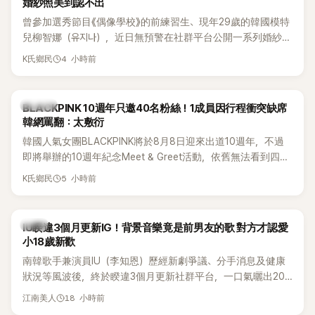
婚紗照美到認不出
曾參加選秀節目《偶像學校》的前練習生、現年29歲的韓國模特
兒柳智娜（유지나），近日無預警在社群平台公開一系列婚紗
照，親自宣布即將步入婚姻，消息曝光後讓不少曾追看節目的
4 小時前
K氏鄉民
粉絲又驚又喜，紛紛送上祝福。
K-POP
BLACKPINK 10週年只邀40名粉絲！1成員因行程衝突缺席
韓網罵翻：太敷衍
韓國人氣女團BLACKPINK將於8月8日迎來出道10週年，不過
即將舉辦的10週年紀念Meet & Greet活動，依舊無法看到四人
合體。根據韓媒《MyDaily》7日報導，當天將由Jisoo（智秀）、
5 小時前
K氏鄉民
Rosé與Jennie出席，Lisa則因行程安排確定缺席，再度引發粉
絲熱議。
韓星
IU睽違3個月更新IG！背景音樂竟是前男友的歌 對方才認愛
小18歲新歡
南韓歌手兼演員IU（李知恩）歷經新劇爭議、分手消息及健康
狀況等風波後，終於睽違3個月更新社群平台，一口氣曬出20
張近況照，讓大批粉絲又驚又喜。不過，比起照片本身，更引
18 小時前
江南美人
發熱議的是，她竟選用前男友張基河所屬樂團的歌曲作為背景