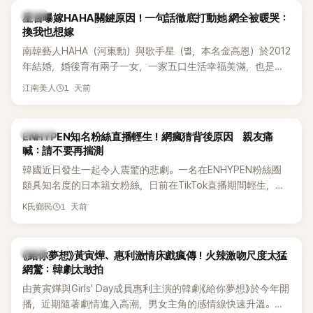
韓星
星首曝嫁HAHA關鍵原因！一句話徹底打動她 網全被暖哭：
換我也想嫁
南韓藝人HAHA（河東勳）與歌手星（별，本名金高恩）於2012
年結婚，婚後育有兩子一女，一家五口生活幸福美滿，也是韓
國演藝圈公認的模範夫妻。近日，星首度公開當年決定嫁給
1 天前
江南美人
HAHA的關鍵原因，竟是一句讓她至今仍難忘的話，也成為她
點頭步入婚姻的最大理由。
K-POP
ENHYPEN知名粉絲直播輕生！網瘋猜背後原因 親友痛
喊：請不要再揣測
韓國近日發生一起令人震驚的悲劇。一名在ENHYPEN粉絲圈
頗具知名度的日本籍女粉絲，日前在TikTok直播期間輕生，最
終不幸身亡，消息曝光後震驚韓網，也讓不少粉絲湧入社群平
1 天前
K氏鄉民
台哀悼。事發後，死者親友也陸續出面證實噩耗，並呼籲外界
停止揣測，盼逝者安息。
韓劇
《給你夢想》黃寅燁、惠利激情床戲瘋傳！火辣激吻尺度太猛
網驚：韓劇太敢拍
由黃寅燁與Girls' Day成員惠利主演的韓劇《給你夢想》於今年開
播，近期隨著劇情進入高潮，男女主角的感情線快速升溫。最