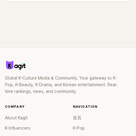
Global K-Culture Media & Community. Your gateway to K-
Pop, K-Beauty, K-Drama, and Korean entertainment. Real-
time rankings, news, and community.
COMPANY
NAVIGATION
About Kagit
首頁
K-Influencers
K-Pop