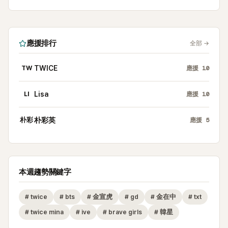
應援排行
全部
→
TW
TWICE
應援
10
LI
Lisa
應援
10
朴彩
朴彩英
應援
5
本週趨勢關鍵字
#
twice
#
bts
#
金宣虎
#
gd
#
金在中
#
txt
#
twice mina
#
ive
#
brave girls
#
韓星