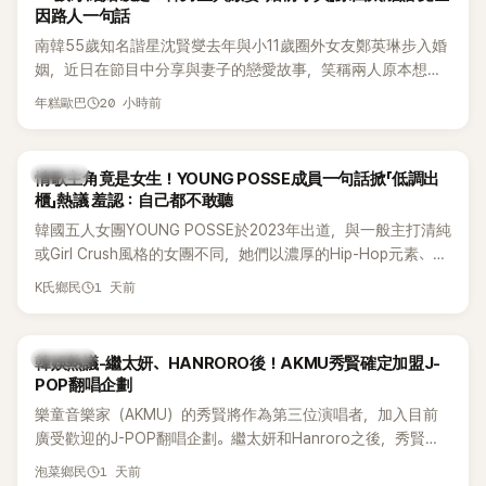
因路人一句話
南韓55歲知名諧星沈賢燮去年與小11歲圈外女友鄭英琳步入婚
姻，近日在節目中分享與妻子的戀愛故事，笑稱兩人原本想享
受兩人世界，沒想到站在飯店門口時竟被路人認出，還一路替
20 小時前
年糕歐巴
他們加油打氣，讓他害羞到最後直接放棄進飯店，意外成了婚
前一直堅守「婚前守貞」的原因之一。
K-POP
情歌主角竟是女生！YOUNG POSSE成員一句話掀「低調出
櫃」熱議 羞認：自己都不敢聽
韓國五人女團YOUNG POSSE於2023年出道，與一般主打清純
或Girl Crush風格的女團不同，她們以濃厚的Hip-Hop元素、自
創Rap及成員親自參與創作為特色，MV也融入美式街頭、塗
1 天前
K氏鄉民
鴉、滑板等文化元素。雖然並非出身四大經紀公司，仍憑藉鮮
明的音樂風格，在海外尤其是歐美市場累積不少人氣，逐漸成
為第五代女團中極具辨識度的新生代代表之一。
熱議討論
韓娛熱議-繼太妍、HANRORO後！AKMU秀賢確定加盟J-
POP翻唱企劃
樂童音樂家（AKMU）的秀賢將作為第三位演唱者，加入目前
廣受歡迎的J-POP翻唱企劃。繼太妍和Hanroro之後，秀賢已
獲選為第三首翻唱歌曲的主唱，並於近期完成錄音。
1 天前
泡菜鄉民