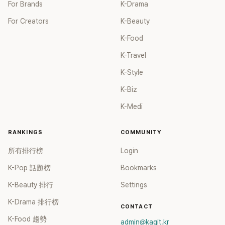
For Brands
K-Drama
For Creators
K-Beauty
K-Food
K-Travel
K-Style
K-Biz
K-Medi
RANKINGS
COMMUNITY
所有排行榜
Login
K-Pop 話題榜
Bookmarks
K-Beauty 排行
Settings
K-Drama 排行榜
CONTACT
K-Food 趨勢
admin@kagit.kr