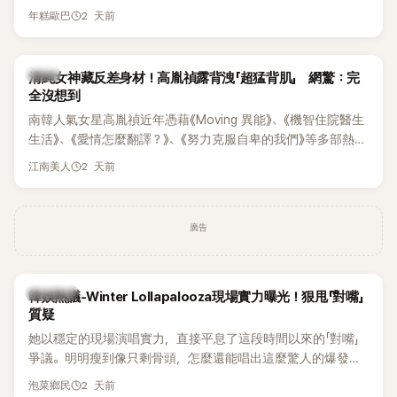
新播出的第8集不僅上演火辣吻戲，更接連出現床戲橋段，讓
2 天前
年糕歐巴
相關片段在網路上瘋傳，引發觀眾熱烈討論。
韓星
清純女神藏反差身材！高胤禎露背洩「超猛背肌」 網驚：完
全沒想到
南韓人氣女星高胤禎近年憑藉《Moving 異能》、《機智住院醫生
生活》、《愛情怎麼翻譯？》、《努力克服自卑的我們》等多部熱門
作品，躍升為韓劇新一代女神代表，不僅演技備受肯定，精緻
2 天前
江南美人
五官與清新空靈的氣質也擄獲大批粉絲。近日，她因分享一組
近況照意外掀起熱議，不是因為仙氣十足的美貌，而是藏在纖
細身材下的超狂背肌與肩膀線條，反差感十足，讓不少網友看
廣告
傻直呼：「原來她身材這麼猛！」
熱議討論
韓娛熱議-Winter Lollapalooza現場實力曝光！狠甩「對嘴」
質疑
她以穩定的現場演唱實力，直接平息了這段時間以來的「對嘴」
爭議。明明瘦到像只剩骨頭，怎麼還能唱出這麼驚人的爆發力
和音量？
2 天前
泡菜鄉民