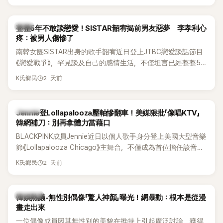
韓星
整整5年不敢談戀愛！SISTAR韶宥揭前男友惡夢 李孝利心
疼：被男人傷慘了
南韓女團SISTAR出身的歌手韶宥近日登上JTBC戀愛談話節目
《戀愛戰爭》，罕見談及自己的感情生活，不僅坦言已經整整5
年沒有談戀愛，更首度透露空窗至今的原因，全與上一段戀情
2 天前
K氏鄉民
有關，一番真心告白讓現場來賓都相當震驚。
K-POP
Jennie登Lollapalooza壓軸慘翻車！美媒狠批「像唱KTV」
韓網補刀：別再拿體力當藉口
BLACKPINK成員Jennie近日以個人歌手身分登上美國大型音樂
節《Lollapalooza Chicago》主舞台，不僅成為首位擔任該音樂
節Headliner（壓軸主秀）的K-POP女SOLO歌手，寫下全新紀
2 天前
K氏鄉民
錄。然而，演出結束後卻掀起兩極評價，不僅現場歌唱實力遭
部分網友質疑，就連美國當地媒體也毫不留情給出負評，甚至
形容整場演出「就像一場豪華KTV」。
熱議討論
韓娛熱議-無性別偶像「驚人神顏」曝光！網暴動：根本是從漫
畫走出來
一位偶像成員因其無性別的美貌在推特上引起廣泛討論，獲得