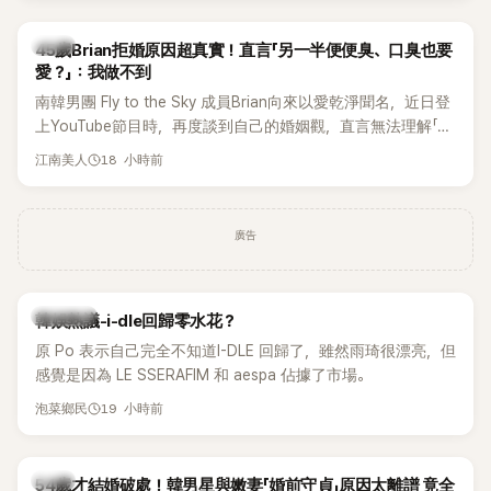
音樂，意外掀起韓網討論。
韓星
45歲Brian拒婚原因超真實！直言「另一半便便臭、口臭也要
愛？」：我做不到
南韓男團 Fly to the Sky 成員Brian向來以愛乾淨聞名，近日登
上YouTube節目時，再度談到自己的婚姻觀，直言無法理解「連
另一半的口臭、便便臭都要愛」這種說法，更大方表明自己是不
18 小時前
江南美人
婚主義者，一番超直白發言掀起熱議。
廣告
熱議討論
韓娛熱議-i-dle回歸零水花？
原 Po 表示自己完全不知道I-DLE 回歸了，雖然雨琦很漂亮，但
感覺是因為 LE SSERAFIM 和 aespa 佔據了市場。
19 小時前
泡菜鄉民
韓星
54歲才結婚破處！韓男星與嫩妻「婚前守貞」原因太離譜 竟全