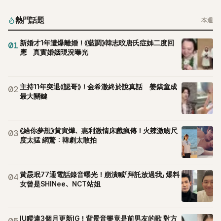
熱門話題
本週
新婚才1年遭爆離婚！《藍調》韓志旼唐氏症姊二度回
01
應 真實婚姻現況曝光
主持11年突退《認哥》！金希澈終於說真話 姜鎬童成
02
最大關鍵
《給你夢想》黃寅燁、惠利激情床戲瘋傳！火辣激吻尺
03
度太猛 網驚：韓劇太敢拍
黃晸珉77通電話錄音曝光！崩潰喊「拜託放過我」 爆料
04
女曾是SHINee、NCT站姐
IU睽違3個月更新IG！背景音樂竟是前男友的歌 對方