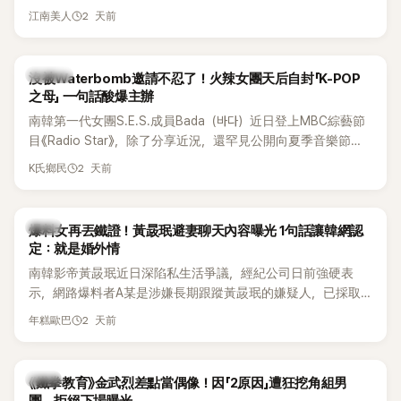
延燒到過去的爭議。李瑞鎮脫口補刀：「妳以前不是還在游泳池
（DTCU）」，憑藉燒腦劇情、電影級場景與龐大世界觀，累積
2 天前
江南美人
開過記者會？」直接點名她當年的風波。李智惠聽了忍不住笑
大批死忠粉絲，被譽為韓國最具代表性的密室逃脫綜藝之一。
說：「哥怎麼連這個都知道？」李瑞鎮則回嘴：「那時候新聞鬧那
麼大，不知道才奇怪吧。」一來一往，氣氛反而更加輕鬆。 談到
K-POP
沒被Waterbomb邀請不忍了！火辣女團天后自封「K-POP
當年情況，李智惠終於鬆口坦言，當時確實被質疑動過隆胸手
之母」 一句話酸爆主辦
術。她回憶：「拍了比基尼照片之後，就開始被說是不是去隆乳
南韓第一代女團S.E.S.成員Bada（바다）近日登上MBC綜藝節
了。」為了澄清誤會，她只好親自站出來說清楚。 李智惠進一步
目《Radio Star》，除了分享近況，還罕見公開向夏季音樂節
解釋，當時隆胸手術幾乎只有「腋下切開」一種方式，「所以我就
Waterbomb喊話，笑稱自己至今從未受邀演出，更幽默表示：
想，既然一直說我有做，那我乾脆把腋下給大家看，證明我根
2 天前
K氏鄉民
「我名字就叫『Bada（海）』，Waterbomb卻沒找我，這根本只
本沒動過。」一句話說完，全場瞬間炸鍋，來賓又驚又笑。 事實
是懂了皮毛。」一番話笑翻全場，也引發網友熱議。
上，早在 2006 年，李智惠就為了證明自己沒有「隆乳」，真的
召開了一場泳裝記者招待會。當時她穿著比基尼站在一排攝影
韓星
爆料女再丟鐵證！黃晸珉避妻聊天內容曝光 1句話讓韓網認
機前，面對媒體擺出各種姿勢，畫面至今仍被網友津津樂道。
定：就是婚外情
這段為平息爭議、直接公開腋下畫面自證清白的往事再度被提
南韓影帝黃晸珉近日深陷私生活爭議，經紀公司日前強硬表
起，節目現場立刻充滿驚呼聲與笑聲，也再次讓人見識到她面
示，網路爆料者A某是涉嫌長期跟蹤黃晸珉的嫌疑人，已採取
對流言時「豁出去」的直率性格。其實她過去也曾在 SBS 節目
法律行動。不過，A某並未因此停止發聲，5日再度透過社群平
《脫掉鞋子恢單4Men》 中，親自公開那張當年引發話題的「腋下
2 天前
年糕歐巴
台公開更多內容，反駁經紀公司的說法，強調兩人的聯繫一直
比基尼照」，再次重提這段至今仍被粉絲視為黑歷史代表作的事
都是「雙向互動」，並非外界所稱的單方面騷擾。
件。 回顧李智惠的演藝路，她於 1998 年以混聲團體 S#arp 成
員身分出道，該團在 2000 年代初期紅極一時，由李智惠、徐
韓星
《鐵拳教育》金武烈差點當偶像！因「2原因」遭狂挖角組男
智英兩位女成員，以及張錫炫、Chris Kim 兩位男成員組成。不