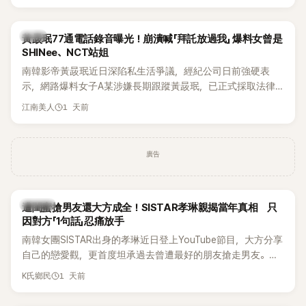
韓星
黃晸珉77通電話錄音曝光！崩潰喊「拜託放過我」 爆料女曾是
SHINee、NCT站姐
南韓影帝黃晸珉近日深陷私生活爭議，經紀公司日前強硬表
示，網路爆料女子A某涉嫌長期跟蹤黃晸珉，已正式採取法律
行動。不過，A並未停止發聲，持續透過社群平台公開爆料，反
1 天前
江南美人
駁經紀公司的說法，強調兩人一直維持雙向聯繫，並非外界所
稱的單方面騷擾。如今，韓媒《Dispatch》再曝光雙方77通電話
的錄音內容，而A也首度承認自己過去曾是SHINee、NCT等偶
廣告
像團體的「站姐」，事件持續延燒。
K-POP
遭閨蜜搶男友還大方成全！SISTAR孝琳親揭當年真相 只
因對方「1句話」忍痛放手
南韓女團SISTAR出身的孝琳近日登上YouTube節目，大方分享
自己的戀愛觀，更首度坦承過去曾遭最好的朋友搶走男友。她
表示，當時選擇瀟灑放手，但如果同樣的事情現在再發生，「我
1 天前
K氏鄉民
絕對不會坐視不管」，直率發言掀起熱議。