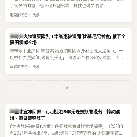
了極佳的迴響。他不僅外型出眾，舞技也備受讚譽。
2 天前
泡菜鄉民
K-POP
身材太火辣遭疑隆乳！李智惠被逼開「比基尼記者會」 腋下全
攤開震撼全場
南韓歌手兼演員 李智惠 出道初期因為身材曲線太過搶眼，一
度被外界質疑「動過隆乳手術」，最後甚至被公司安排親上火
線，召開前所未見的「泳裝記者會」澄清。這場記者會後來還被
2 天前
年糕歐巴
韓國演藝圈點名為流傳至今的「三大記者會」之一。近日她在綜
藝節目中親口回憶這段「隆乳疑雲黑歷史」，話題再度被翻出來
熱議。 2日播出的 SBS 綜藝節目《我的經紀人太難搞－秘書
廣告
鎮》，邀請同時兼顧工作與育兒的演藝圈代表「媽媽群」——李智
惠、李賢怡、李恩亨，以第13位「My Star」身分登場，分享最真
實的生活日常。 節目一開始，李瑞鎮 率先與李智惠會合，兩人
韓星
邊搭車邊聊天，氣氛輕鬆。聊到最近的新聞，李瑞鎮突然直球
神童才宣布回歸！《大逃脫》8年元老無預警退出 韓網崩
潰：節目靈魂沒了
發問：「妳不是上新聞了？說妳去做整形？是人中縮短手術嗎？」
一貫犀利又不留情的問法，讓現場瞬間笑成一片。對此，李智
《大逃脫》是韓國tvN推出的招牌密室逃脫實境綜藝，自2018年
惠也毫不閃躲，淡定接招，兩人鬥嘴默契十足。 話題接著一路
至2021年共播出4季，由鄭鍾淵PD打造完整的「大逃脫宇宙