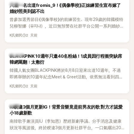
K-POP
只差一名出道fromis_9！《偶像學校》正妹練習生宣布嫁了
婚紗照美到認不出
曾參加選秀節目《偶像學校》的前練習生、現年29歲的韓國模特
兒柳智娜（유지나），近日無預警在社群平台公開一系列婚紗
照，親自宣布即將步入婚姻，消息曝光後讓不少曾追看節目的
2 天前
K氏鄉民
粉絲又驚又喜，紛紛送上祝福。
K-POP
BLACKPINK 10週年只邀40名粉絲！1成員因行程衝突缺席
韓網罵翻：太敷衍
韓國人氣女團BLACKPINK將於8月8日迎來出道10週年，不過
即將舉辦的10週年紀念Meet & Greet活動，依舊無法看到四人
合體。根據韓媒《MyDaily》7日報導，當天將由Jisoo（智秀）、
2 天前
K氏鄉民
Rosé與Jennie出席，Lisa則因行程安排確定缺席，再度引發粉
絲熱議。
韓星
IU睽違3個月更新IG！背景音樂竟是前男友的歌 對方才認愛
小18歲新歡
南韓歌手兼演員IU（李知恩）歷經新劇爭議、分手消息及健康
狀況等風波後，終於睽違3個月更新社群平台，一口氣曬出20