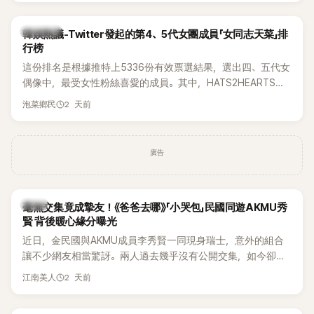
熱議討論
韓娛熱議-Twitter發起的第4、5代女團成員「女同志天菜」排
行榜
這份排名是根據推特上5336份有效票選結果，選出四、五代女
偶像中，最受女性粉絲喜愛的成員。其中，HATS2HEARTS成
員包攬了前三名，展現了她們在女性社群中的高人氣。
2 天前
泡菜鄉民
廣告
韓星
毫無交集竟成摯友！《爸爸去哪》「小哭包」民國同遊AKMU秀
賢 背後暖心緣分曝光
近日，金民國與AKMU成員李秀賢一同現身瑞士，意外的組合
讓不少網友相當驚訝。兩人過去幾乎沒有公開交集，如今卻一
起踏上瑞士之旅，也讓粉絲紛紛好奇：「他們到底是怎麼認識
2 天前
江南美人
的？」