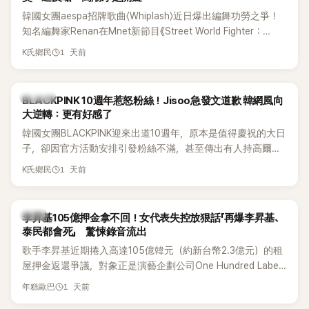
韓國女團aespa招牌歌曲〈Whiplash〉近日爆出編舞功勞之爭！
知名編舞家Renan在Mnet新節目《Street World Fighter：
Directors' War》預告中，公開談及自己在〈Whiplash〉編舞上的
1 天前
K氏鄉民
貢獻，直言明明自己完成約8成舞蹈，2025 KOREA Awards「年
度編舞大賞」卻由Lachica拿走，讓她至今仍感到相當不平。
K-POP
BLACKPINK 10週年惹怒粉絲！Jisoo急發文道歉 韓網風向
大逆轉：更有好感了
韓國女團BLACKPINK迎來出道10週年，原本是值得慶祝的大日
子，卻因官方活動安排引發粉絲不滿，甚至傳出有人持高爾夫
球桿到YG娛樂大樓鬧事。Jisoo今（8日）也親自發文向BLINK
1 天前
K氏鄉民
道歉，坦言這次紀念日「好像是充滿歉意的一天」。
韓星
李昇基105億押金拿不回！女代表失控放狠話「再爆李昇基、
泰民都會死」 驚悚錄音流出
歌手李昇基近期捲入高達105億韓元（約新台幣2.3億元）的租
屋押金返還爭議，對象正是演藝企劃公司One Hundred Label
代表車佳媛(차가원)。如今事件再掀風波，YouTuber李鎮浩公開
1 天前
年糕歐巴
一段與車佳媛過去的通話錄音，當中出現「李昇基身邊的人會全