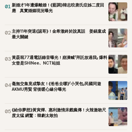
新婚才1年遭爆離婚！《藍調》韓志旼唐氏症姊二度回
01
應 真實婚姻現況曝光
主持11年突退《認哥》！金希澈終於說真話 姜鎬童成
02
最大關鍵
黃晸珉77通電話錄音曝光！崩潰喊「拜託放過我」 爆料
03
女曾是SHINee、NCT站姐
毫無交集竟成摯友！《爸爸去哪》「小哭包」民國同遊
04
AKMU秀賢 背後暖心緣分曝光
《給你夢想》黃寅燁、惠利激情床戲瘋傳！火辣激吻尺
05
度太猛 網驚：韓劇太敢拍