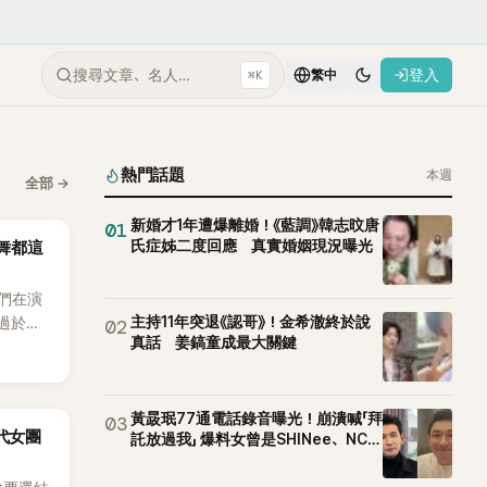
搜尋文章、名人…
登入
⌘K
繁中
熱門話題
本週
全部
→
新婚才1年遭爆離婚！《藍調》韓志旼唐
01
氏症姊二度回應 真實婚姻現況曝光
跳舞都這
他們在演
主持11年突退《認哥》！金希澈終於說
舞過於隨
02
真話 姜鎬童成最大關鍵
的重要
黃晸珉77通電話錄音曝光！崩潰喊「拜
03
5代女團
託放過我」 爆料女曾是SHINee、NCT
站姐