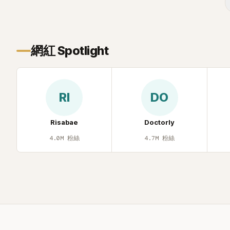
遭部分網友
不留情給出負
一場豪華KTV
網紅 Spotlight
RI
DO
Risabae
Doctorly
4.0M
粉絲
4.7M
粉絲