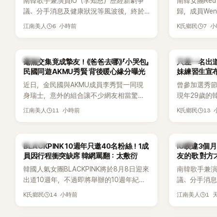
南韓歌手兼演員IU（李知恩）歷經新劇爭
南韓女團Red
好交情，她幾乎素顏入鏡的真實模樣，也
議、分手消息及健康狀況等風波後，終於
歸，成員We
意外掀起網友熱議。
睽違3個月更新社群平台，一口氣曬出20
論。她日前
6 小時前
7 
江南美人
K氏鄉民
張近況照，讓大批粉絲又驚又喜。其中，
又被質疑在
一張生日蛋糕照意外掀起熱議，不僅送禮
歌舞台曝光
人的身分曝光，就連貼文背景音樂也被眼
議。
韓星
K-POP
毫無交集竟成摯友！《爸爸去哪》「小哭包」
只差一名出道f
尖網友發現暗藏玄機，在韓網引發兩波討
民國同遊AKMU秀賢 背後暖心緣分曝光
妹練習生宣
論。
近日，金民國與AKMU成員李秀賢一同現
曾參加選秀節
身瑞士，意外的組合讓不少網友相當驚
現年29歲的
訝。兩人過去幾乎沒有公開交集，如今卻
近日無預警
11 小時前
13
江南美人
K氏鄉民
一起踏上瑞士之旅，也讓粉絲紛紛好奇：
照，親自宣
「他們到底是怎麼認識的？」
讓不少曾追
送上祝福。
K-POP
韓星
BLACKPINK 10週年只邀40名粉絲！1成
IU睽違3個
員因行程衝突缺席 韓網罵翻：太敷衍
友的歌 對方
韓國人氣女團BLACKPINK將於8月8日迎來
南韓歌手兼演
出道10週年，不過即將舉辦的10週年紀念
議、分手消
Meet & Greet活動，依舊無法看到四人合
睽違3個月更
14 小時前
1 
K氏鄉民
江南美人
體。根據韓媒《MyDaily》7日報導，當天將
張近況照，
由Jisoo（智秀）、Rosé與Jennie出席，
比起照片本