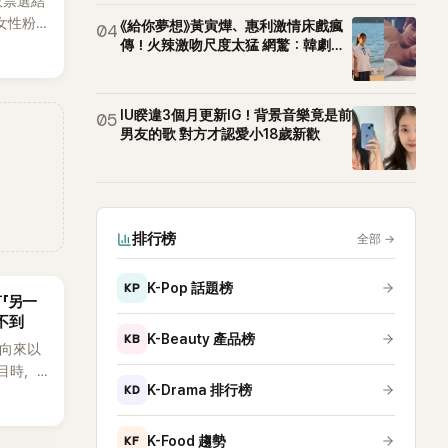
效票選結
女性粉
《給你夢想》黃寅燁、惠利激情床戲瘋
04
RTS成
傳！火辣激吻尺度太猛 網驚：韓劇太
敢拍
性社群
IU睽違3個月更新IG！背景音樂竟是前
05
男友的歌 對方才認愛小18歲新歡
排行榜
全部
→
KP
K-Pop 話題榜
言「另一
不到
KB
K-Beauty 產品榜
an向來以
節目時，
KD
K-Drama 排行榜
理解「連
種說法，
番超直
KF
K-Food 趨勢