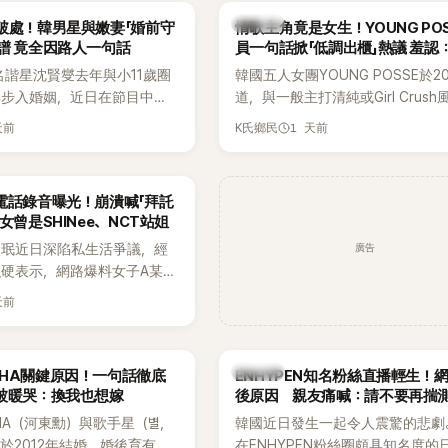
基河所屬樂團的歌曲作為背景
白發言掀起熱議。
K-POP
破處！韓男星與嫩妻「婚前守
情歌主角竟是女生！YOUNG PO
掀起韓網討論。
譜 竟全因路人一句話
員一句話掀「低調出櫃」熱議 羞認
都不敢聽
名諧星沈賢燮去年與小11歲圈
韓國五人女團YOUNG POSSE於2
琳步入婚姻，近日在節目中分
道，與一般主打清純或Girl Crus
戀愛故事，笑稱兩人原本想享
團不同，她們以濃厚的Hip-Hop元
天前
1 天前
K氏鄉民
，沒想到站在飯店門口時竟被
創Rap及成員親自參與創作為特色
還一路替他們加油打氣，讓他
融入美式街頭、塗鴉、滑板等文化
直接放棄進飯店，意外成了婚
雖然並非出身四大經紀公司，仍憑
電話錄音曝光！崩潰喊「拜託
婚前守貞」的原因之一。
的音樂風格，在海外尤其是歐美市
女曾是SHINee、NCT站姐
不少人氣，逐漸成為第五代女團中
廣告
晸珉近日深陷私生活爭議，經
識度的新生代代表之一。
硬表示，網路爆料女子A某涉
黃晸珉，已正式採取法律行
天前
並未停止發聲，持續透過社群
料，反駁經紀公司的說法，強
維持雙向聯繫，並非外界所稱
K-POP
AHA關鍵原因！一句話徹底
ENHYPEN知名粉絲直播輕生！
如今，韓媒《Dispatch》再
被暖哭：換我也想嫁
後原因 親友痛喊：請不要再揣
通電話的錄音內容，而A也首
HA（河東勳）與歌手星（별，
韓國近日發生一起令人震驚的悲劇
曾是SHINee、NCT等偶像
於2012年結婚，婚後育有兩
在ENHYPEN粉絲圈頗具知名度的
」，事件持續延燒。