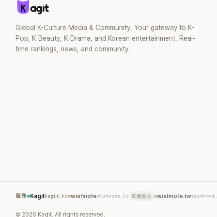
Global K-Culture Media & Community. Your gateway to K-
Pop, K-Beauty, K-Drama, and Korean entertainment. Real-
time rankings, news, and community.
服務
Kagit
kagit.kr
wishnote
wishnote.kr
wishnote.tw
wishnote
即將推出
©
2026
Kagit. All rights reserved.