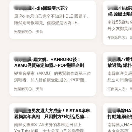
Lisa則因行程安排確定缺席，再度引發粉
用前男友張
熱議討論
韓星
韓娛熱議-i-dle回歸零水花？
54歲才結婚
絲熱議。
音樂，意外
貞」原因太離
原 Po 表示自己完全不知道I-DLE 回歸了，
南韓55歲知
雖然雨琦很漂亮，但感覺是因為 LE
外女友鄭英
SSERAFIM 和 aespa 佔據了市場。
1 天前
泡菜鄉民
享與妻子的
1 
年糕歐巴
受兩人世界
路人認出，
害羞到最後
熱議討論
韓星
韓娛熱議-繼太妍、HANRORO後！
黃晸珉77通
前一直堅守「
AKMU秀賢確定加盟J-POP翻唱企劃
放過我」 爆料
樂童音樂家（AKMU）的秀賢將作為第三位
南韓影帝黃
演唱者，加入目前廣受歡迎的J-POP翻唱
紀公司日前強
企劃。繼太妍和Hanroro之後，秀賢已獲
嫌長期跟蹤
1 天前
1 
泡菜鄉民
江南美人
選為第三首翻唱歌曲的主唱，並於近期完
動。不過，A
成錄音。
平台公開爆
調兩人一直
K-POP
韓星
遭閨蜜搶男友還大方成全！SISTAR孝琳
星首曝嫁H
的單方面騷擾。
親揭當年真相 只因對方「1句話」忍痛放
打動她 網全
曝光雙方77
手
南韓女團SISTAR出身的孝琳近日登上
南韓藝人HA
度承認自己過去
YouTube節目，大方分享自己的戀愛觀，
本名金高恩）
團體的「站姐