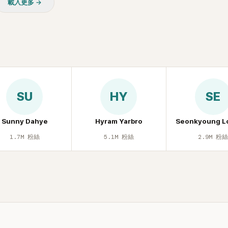
載入更多 →
質疑，就連美國當地媒體也毫
評，甚至形容整場演出「就像
」。
SU
HY
SE
Sunny Dahye
Hyram Yarbro
Seonkyoung L
1.7M
粉絲
5.1M
粉絲
2.9M
粉