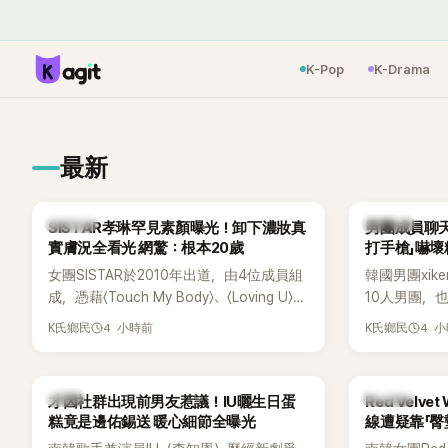
K-Pop
K-Drama
最新
K-POP
K-POP
SISTAR孝琳罕見素顏曝光！卸下濃妝真
男團成員聊天
實膚況全看光 網驚：根本20歲
打手槍」嚇壞
女團SISTAR於2010年出道，由4位成員組
韓國男團xik
成，憑藉〈Touch My Body〉、〈Loving U〉、
10人男團，
〈Shake It〉等一連串夏日神曲紅遍亞洲，獲
成度舞台、充
4 小時前
4 
K氏鄉民
K氏鄉民
封「夏日女王」。不過，團體在出道滿7年後
風格聞名，
宣布解散，成員各自投入個人演藝事業。
絲，近年也陸續
向來以性感火辣形象和強大舞台氣場著稱
大型音樂節
韓星
K-POP
才因社群出現前男友惹議！IU曬生日蛋
Red Velv
的孝琳，近日在社群分享與「排球女王」金軟
力。
糕竟是邊佑錫送 暖心細節全曝光
線遭疑靠「臀
景聚餐的日常，不僅展現兩人多年不變的