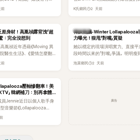
家五口生活幸福美滿，也是韓
粉絲，日前在TikTok直播期間輕
天前
2 天前
K氏鄉民
認的模範夫妻。近日，星首度
不幸身亡，消息曝光後震驚韓網，
嫁給HAHA的關鍵原因，竟是
少粉絲湧入社群平台哀悼。事發後
今仍難忘的話，也成為她點頭
親友也陸續出面證實噩耗，並呼籲
熱議討論
反差身材！高胤禎露背洩「超
韓娛熱議-Winter Lollapaloo
最大理由。
止揣測，盼逝者安息。
網驚：完全沒想到
力曝光！狠甩「對嘴」質疑
胤禎近年憑藉《Moving 異
她以穩定的現場演唱實力，直接平
住院醫生生活》、《愛情怎麼翻
段時間以來的「對嘴」爭議。明明瘦
力克服自卑的我們》等多部熱門
骨頭，怎麼還能唱出這麼驚人的爆
天前
2 天前
泡菜鄉民
為韓劇新一代女神代表，不僅
音量？
定，精緻五官與清新空靈的氣
批粉絲。近日，她因分享一組
ollapalooza壓軸慘翻車！美
掀起熱議，不是因為仙氣十足
KTV」 韓網補刀：別再拿體
是藏在纖細身材下的超狂背肌
廣告
K成員Jennie近日以個人歌手身
，反差感十足，讓不少網友看
樂節《Lollapalooza
來她身材這麼猛！」
》主舞台，不僅成為首位擔任該音
天前
ner（壓軸主秀）的K-POP女
，寫下全新紀錄。然而，演出結
兩極評價，不僅現場歌唱實力