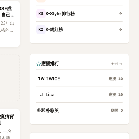
SSE成
KS
K-Style 排行榜
：自己
023年出
KI
K-網紅榜
h風格的女
素、自
，MV也
元素。
藉鮮明
應援排行
全部
→
場累積
極具辨
TW
TWICE
應援
10
LI
Lisa
應援
10
朴彩
朴彩英
應援
5
網瘋猜背
測
。一名
日本籍女