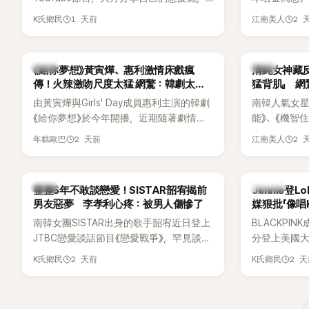
更首度坦承過去曾遭最好的朋友搶走男
子一女，一
1 天前
2 
K氏鄉民
江南美人
友。她表示，當時選擇瀟灑放手，但如果
國演藝圈公
同樣的事情現在再發生，「我絕對不會坐視
公開當年決定
不管」，直率發言掀起熱議。
一句讓她至
韓劇
韓星
《給你夢想》黃寅燁、惠利激情床戲瘋
清純女神藏
步入婚姻的
傳！火辣激吻尺度太猛 網驚：韓劇太敢
猛背肌」 
拍
由黃寅燁與Girls' Day成員惠利主演的韓劇
南韓人氣女星高
《給你夢想》於今年開播，近期隨著劇情進
能》、《機智
入高潮，男女主角的感情線快速升溫。最
譯？》、《努
2 天前
2 
年糕歐巴
江南美人
新播出的第8集不僅上演火辣吻戲，更接連
作品，躍升
出現床戲橋段，讓相關片段在網路上瘋
演技備受肯
傳，引發觀眾熱烈討論。
質也擄獲大
韓星
K-POP
整整5年不敢談戀愛！SISTAR韶宥揭前
Jennie登L
近況照意外
男友惡夢 李孝利心疼：被男人傷慘了
媒狠批「像唱
的美貌，而
力當藉口
南韓女團SISTAR出身的歌手韶宥近日登上
BLACKPIN
與肩膀線條
JTBC戀愛談話節目《戀愛戰爭》，罕見談及
分登上美國大型音
傻直呼：「原
自己的感情生活，不僅坦言已經整整5年沒
Chicago
2 天前
2 
K氏鄉民
K氏鄉民
有談戀愛，更首度透露空窗至今的原因，
樂節Headli
全與上一段戀情有關，一番真心告白讓現
SOLO歌手
場來賓都相當震驚。
束後卻掀起