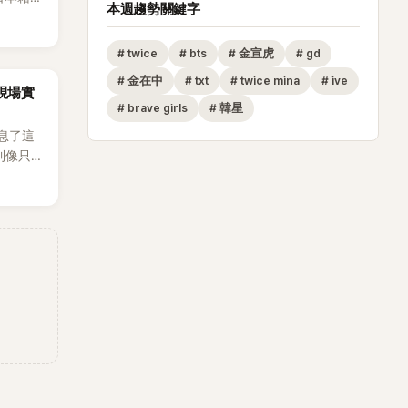
本週趨勢關鍵字
生，最終
也讓不
#
twice
#
bts
#
金宣虎
#
gd
，死者
外界停
#
金在中
#
txt
#
twice mina
#
ive
za現場實
#
brave girls
#
韓星
息了這
到像只剩
發力和