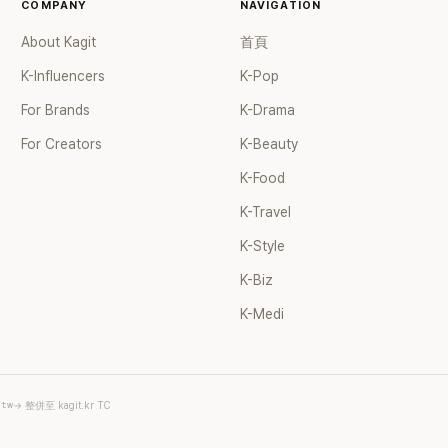
COMPANY
NAVIGATION
About Kagit
首頁
K-Influencers
K-Pop
For Brands
K-Drama
For Creators
K-Beauty
K-Food
K-Travel
K-Style
K-Biz
K-Medi
.tw
→ 整併至 kagit.kr TC