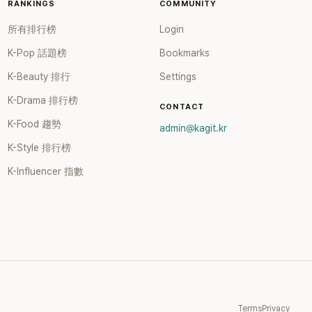
RANKINGS
COMMUNITY
所有排行榜
Login
K-Pop 話題榜
Bookmarks
K-Beauty 排行
Settings
K-Drama 排行榜
CONTACT
K-Food 趨勢
admin@kagit.kr
K-Style 排行榜
K-Influencer 指數
Terms
Privacy