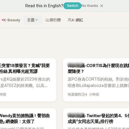
Read this in English?
Switch
No thanks
K-Beauty
主題
排行榜
K-網紅
熱議討論
突冒18禁發言？竟喊「我要
韓娛熱議-CORTIS為什麼現在
粉絲 真相曝光超荒謬
麼隨便？
ers是KQ娛樂於2023年推出的
原PO身為CORTIS的粉絲，對於
也是ATEEZ的師弟團，以高完
唱會和Lollapalooza音樂節上跳
滿爆發力的表演及Hip-Hop
便感到不滿，認為舞蹈是他們走紅
小時前
4 小時前
泡菜鄉民
出道後迅速累積大批海內外粉
原因，希望他們能更認真地表演。
登上Lollapalooza等國際
，展現新生代男團的舞台實
熱議討論
et Wendy直拍掀熱議！臀部曲
韓娛熱議-Twitter發起的第4、
墊」 網傻眼：太假了
成員「女同志天菜」排行榜