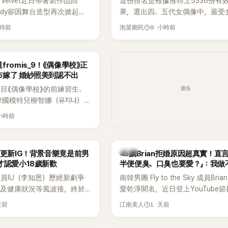
 Velvet近日帶著新作品回
這份排名是根據推特上5336份有
ndy卻因舞台造型再次掀起討
果，選出四、五代女偶像中，最受
才因暴瘦身形受到外界關注，
絲喜愛的成員。其中，HATS2HEA
小時前
9 小時前
泡菜鄉民
舞台上使用臀墊，如今最新打
員包攬了前三名，展現了她們在女
後，再度因身形比例引發熱
中的高人氣。
romis_9！《偶像學校》正
布嫁了 婚紗照美到認不出
廣告
目《偶像學校》的前練習生、
韓國模特兒柳智娜（유지나），
在社群平台公開一系列婚紗
 小時前
布即將步入婚姻，消息曝光後
看節目的粉絲又驚又喜，紛紛
韓星
月更新IG！背景音樂竟是前男
45歲Brian拒婚原因超真實！直
才認愛小18歲新歡
半便便臭、口臭也要愛？」：我做
員IU（李知恩）歷經新劇爭
南韓男團 Fly to the Sky 成員Bri
息及健康狀況等風波後，終於
愛乾淨聞名，近日登上YouTube
新社群平台，一口氣曬出20
再度談到自己的婚姻觀，直言無法
天前
1 天前
江南美人
讓大批粉絲又驚又喜。不過，
另一半的口臭、便便臭都要愛」這
身，更引發熱議的是，她竟選
更大方表明自己是不婚主義者，一