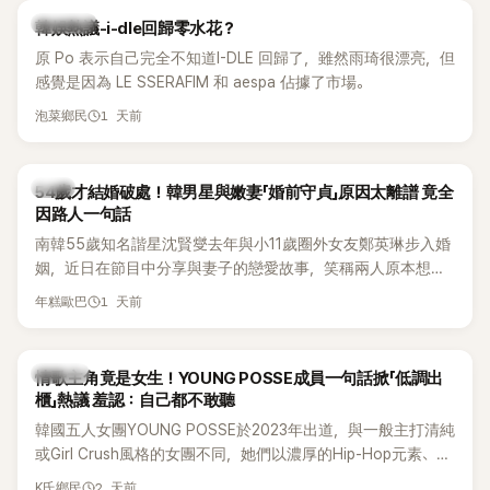
熱議討論
韓娛熱議-i-dle回歸零水花？
原 Po 表示自己完全不知道I-DLE 回歸了，雖然雨琦很漂亮，但
感覺是因為 LE SSERAFIM 和 aespa 佔據了市場。
1 天前
泡菜鄉民
韓星
54歲才結婚破處！韓男星與嫩妻「婚前守貞」原因太離譜 竟全
因路人一句話
南韓55歲知名諧星沈賢燮去年與小11歲圈外女友鄭英琳步入婚
姻，近日在節目中分享與妻子的戀愛故事，笑稱兩人原本想享
受兩人世界，沒想到站在飯店門口時竟被路人認出，還一路替
1 天前
年糕歐巴
他們加油打氣，讓他害羞到最後直接放棄進飯店，意外成了婚
前一直堅守「婚前守貞」的原因之一。
K-POP
情歌主角竟是女生！YOUNG POSSE成員一句話掀「低調出
櫃」熱議 羞認：自己都不敢聽
韓國五人女團YOUNG POSSE於2023年出道，與一般主打清純
或Girl Crush風格的女團不同，她們以濃厚的Hip-Hop元素、自
創Rap及成員親自參與創作為特色，MV也融入美式街頭、塗
2 天前
K氏鄉民