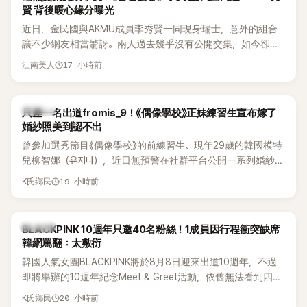
賢 背後暖心緣分曝光
近日，金民國與AKMU成員李秀賢一同現身瑞士，意外的組合
讓不少網友相當驚訝。兩人過去幾乎沒有公開交集，如今卻一
起踏上瑞士之旅，也讓粉絲紛紛好奇：「他們到底是怎麼認識
17 小時前
江南美人
的？」
K-POP
只差一名出道fromis_9！《偶像學校》正妹練習生宣布嫁了
婚紗照美到認不出
曾參加選秀節目《偶像學校》的前練習生、現年29歲的韓國模特
兒柳智娜（유지나），近日無預警在社群平台公開一系列婚紗
照，親自宣布即將步入婚姻，消息曝光後讓不少曾追看節目的
19 小時前
K氏鄉民
粉絲又驚又喜，紛紛送上祝福。
K-POP
BLACKPINK 10週年只邀40名粉絲！1成員因行程衝突缺席
韓網罵翻：太敷衍
韓國人氣女團BLACKPINK將於8月8日迎來出道10週年，不過
即將舉辦的10週年紀念Meet & Greet活動，依舊無法看到四人
合體。根據韓媒《MyDaily》7日報導，當天將由Jisoo（智秀）、
20 小時前
K氏鄉民