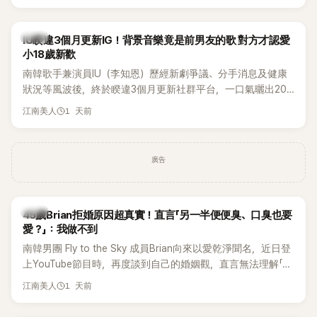
Rosé與Jennie出席，Lisa則因行程安排確定缺席，再度引發粉
絲熱議。
韓星
IU睽違3個月更新IG！背景音樂竟是前男友的歌 對方才認愛
小18歲新歡
南韓歌手兼演員IU（李知恩）歷經新劇爭議、分手消息及健康
狀況等風波後，終於睽違3個月更新社群平台，一口氣曬出20
張近況照，讓大批粉絲又驚又喜。不過，比起照片本身，更引
1 天前
江南美人
發熱議的是，她竟選用前男友張基河所屬樂團的歌曲作為背景
音樂，意外掀起韓網討論。
廣告
韓星
45歲Brian拒婚原因超真實！直言「另一半便便臭、口臭也要
愛？」：我做不到
南韓男團 Fly to the Sky 成員Brian向來以愛乾淨聞名，近日登
上YouTube節目時，再度談到自己的婚姻觀，直言無法理解「連
另一半的口臭、便便臭都要愛」這種說法，更大方表明自己是不
1 天前
江南美人
婚主義者，一番超直白發言掀起熱議。