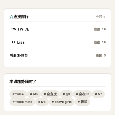
應援排行
全部
→
TW
TWICE
應援
10
LI
Lisa
應援
10
朴彩
朴彩英
應援
5
本週趨勢關鍵字
#
twice
#
bts
#
金宣虎
#
gd
#
金在中
#
txt
#
twice mina
#
ive
#
brave girls
#
韓星