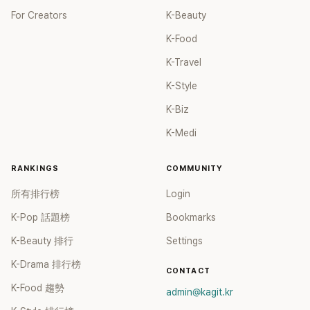
For Creators
K-Beauty
K-Food
K-Travel
K-Style
K-Biz
K-Medi
RANKINGS
COMMUNITY
所有排行榜
Login
K-Pop 話題榜
Bookmarks
K-Beauty 排行
Settings
K-Drama 排行榜
CONTACT
K-Food 趨勢
admin@kagit.kr