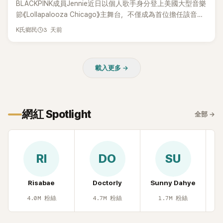
BLACKPINK成員Jennie近日以個人歌手身分登上美國大型音樂
節《Lollapalooza Chicago》主舞台，不僅成為首位擔任該音樂
節Headliner（壓軸主秀）的K-POP女SOLO歌手，寫下全新紀
3 天前
K氏鄉民
錄。然而，演出結束後卻掀起兩極評價，不僅現場歌唱實力遭
部分網友質疑，就連美國當地媒體也毫不留情給出負評，甚至
形容整場演出「就像一場豪華KTV」。
載入更多 →
網紅 Spotlight
全部
→
RI
DO
SU
Risabae
Doctorly
Sunny Dahye
H
4.0M
粉絲
4.7M
粉絲
1.7M
粉絲