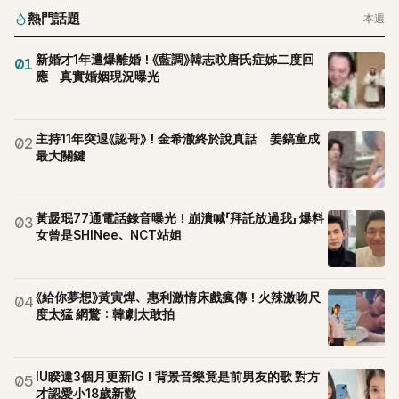
熱門話題
本週
新婚才1年遭爆離婚！《藍調》韓志旼唐氏症姊二度回
01
應 真實婚姻現況曝光
主持11年突退《認哥》！金希澈終於說真話 姜鎬童成
02
最大關鍵
黃晸珉77通電話錄音曝光！崩潰喊「拜託放過我」 爆料
03
女曾是SHINee、NCT站姐
《給你夢想》黃寅燁、惠利激情床戲瘋傳！火辣激吻尺
04
度太猛 網驚：韓劇太敢拍
IU睽違3個月更新IG！背景音樂竟是前男友的歌 對方
05
才認愛小18歲新歡