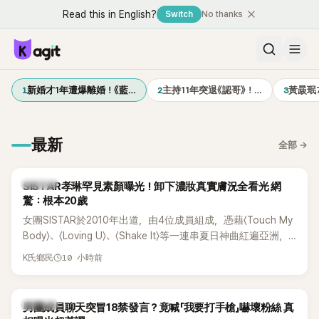
Read this in English?
Switch
No thanks
1
2
3
新婚才1年遭爆離婚！《藍…
主持11年突退《認哥》！…
黃晸珉
最新
全部
→
K-POP
SISTAR孝琳罕見素顏曝光！卸下濃妝真實膚況全看光 網
驚：根本20歲
女團SISTAR於2010年出道，由4位成員組成，憑藉〈Touch My
Body〉、〈Loving U〉、〈Shake It〉等一連串夏日神曲紅遍亞洲，
獲封「夏日女王」。不過，團體在出道滿7年後宣布解散，成員各
10 小時前
K氏鄉民
自投入個人演藝事業。向來以性感火辣形象和強大舞台氣場著
稱的孝琳，近日在社群分享與「排球女王」金軟景聚餐的日常，
不僅展現兩人多年不變的好交情，她幾乎素顏入鏡的真實模
K-POP
男團成員聊天突冒18禁發言？竟喊「我要打手槍」嚇壞粉絲 真
樣，也意外掀起網友熱議。