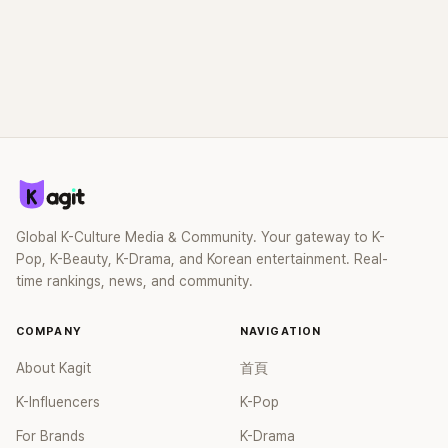
Global K-Culture Media & Community. Your gateway to K-
Pop, K-Beauty, K-Drama, and Korean entertainment. Real-
time rankings, news, and community.
COMPANY
NAVIGATION
About Kagit
首頁
K-Influencers
K-Pop
For Brands
K-Drama