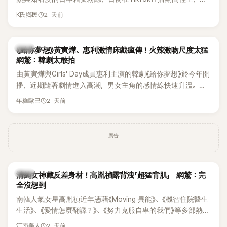
終不幸身亡，消息曝光後震驚韓網，也讓不少粉絲湧入社群平
2 天前
K氏鄉民
台哀悼。事發後，死者親友也陸續出面證實噩耗，並呼籲外界
停止揣測，盼逝者安息。
韓劇
《給你夢想》黃寅燁、惠利激情床戲瘋傳！火辣激吻尺度太猛
網驚：韓劇太敢拍
由黃寅燁與Girls' Day成員惠利主演的韓劇《給你夢想》於今年開
播，近期隨著劇情進入高潮，男女主角的感情線快速升溫。最
新播出的第8集不僅上演火辣吻戲，更接連出現床戲橋段，讓
2 天前
年糕歐巴
相關片段在網路上瘋傳，引發觀眾熱烈討論。
廣告
韓星
清純女神藏反差身材！高胤禎露背洩「超猛背肌」 網驚：完
全沒想到
南韓人氣女星高胤禎近年憑藉《Moving 異能》、《機智住院醫生
生活》、《愛情怎麼翻譯？》、《努力克服自卑的我們》等多部熱門
作品，躍升為韓劇新一代女神代表，不僅演技備受肯定，精緻
2 天前
江南美人