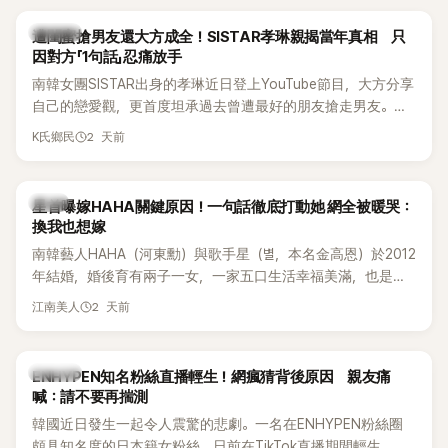
稱的單方面騷擾。如今，韓媒《Dispatch》再曝光雙方77通電話
的錄音內容，而A也首度承認自己過去曾是SHINee、NCT等偶
K-POP
遭閨蜜搶男友還大方成全！SISTAR孝琳親揭當年真相 只
像團體的「站姐」，事件持續延燒。
因對方「1句話」忍痛放手
南韓女團SISTAR出身的孝琳近日登上YouTube節目，大方分享
自己的戀愛觀，更首度坦承過去曾遭最好的朋友搶走男友。她
表示，當時選擇瀟灑放手，但如果同樣的事情現在再發生，「我
2 天前
K氏鄉民
絕對不會坐視不管」，直率發言掀起熱議。
韓星
星首曝嫁HAHA關鍵原因！一句話徹底打動她 網全被暖哭：
換我也想嫁
南韓藝人HAHA（河東勳）與歌手星（별，本名金高恩）於2012
年結婚，婚後育有兩子一女，一家五口生活幸福美滿，也是韓
國演藝圈公認的模範夫妻。近日，星首度公開當年決定嫁給
2 天前
江南美人
HAHA的關鍵原因，竟是一句讓她至今仍難忘的話，也成為她
點頭步入婚姻的最大理由。
K-POP
ENHYPEN知名粉絲直播輕生！網瘋猜背後原因 親友痛
喊：請不要再揣測
韓國近日發生一起令人震驚的悲劇。一名在ENHYPEN粉絲圈
頗具知名度的日本籍女粉絲，日前在TikTok直播期間輕生，最