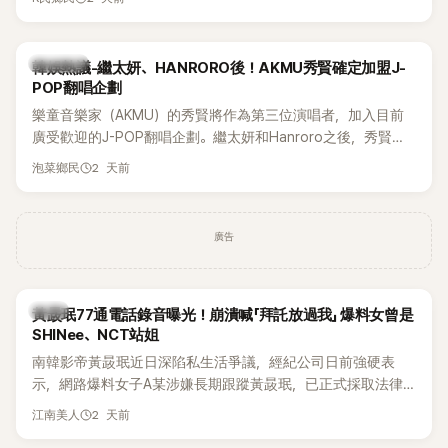
鴉、滑板等文化元素。雖然並非出身四大經紀公司，仍憑藉鮮
明的音樂風格，在海外尤其是歐美市場累積不少人氣，逐漸成
為第五代女團中極具辨識度的新生代代表之一。
熱議討論
韓娛熱議-繼太妍、HANRORO後！AKMU秀賢確定加盟J-
POP翻唱企劃
樂童音樂家（AKMU）的秀賢將作為第三位演唱者，加入目前
廣受歡迎的J-POP翻唱企劃。繼太妍和Hanroro之後，秀賢已
獲選為第三首翻唱歌曲的主唱，並於近期完成錄音。
2 天前
泡菜鄉民
廣告
韓星
黃晸珉77通電話錄音曝光！崩潰喊「拜託放過我」 爆料女曾是
SHINee、NCT站姐
南韓影帝黃晸珉近日深陷私生活爭議，經紀公司日前強硬表
示，網路爆料女子A某涉嫌長期跟蹤黃晸珉，已正式採取法律
行動。不過，A並未停止發聲，持續透過社群平台公開爆料，反
2 天前
江南美人
駁經紀公司的說法，強調兩人一直維持雙向聯繫，並非外界所