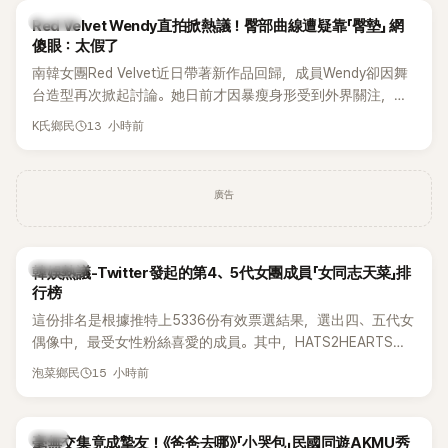
K-POP
Red Velvet Wendy直拍掀熱議！臀部曲線遭疑靠「臀墊」 網
傻眼：太假了
南韓女團Red Velvet近日帶著新作品回歸，成員Wendy卻因舞
台造型再次掀起討論。她日前才因暴瘦身形受到外界關注，又
被質疑在舞台上使用臀墊，如今最新打歌舞台曝光後，再度因
13 小時前
K氏鄉民
身形比例引發熱議。
廣告
熱議討論
韓娛熱議-Twitter發起的第4、5代女團成員「女同志天菜」排
行榜
這份排名是根據推特上5336份有效票選結果，選出四、五代女
偶像中，最受女性粉絲喜愛的成員。其中，HATS2HEARTS成
員包攬了前三名，展現了她們在女性社群中的高人氣。
15 小時前
泡菜鄉民
韓星
毫無交集竟成摯友！《爸爸去哪》「小哭包」民國同遊AKMU秀