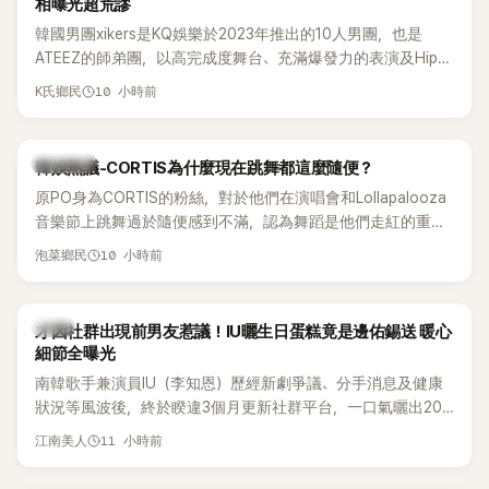
相曝光超荒謬
韓國男團xikers是KQ娛樂於2023年推出的10人男團，也是
ATEEZ的師弟團，以高完成度舞台、充滿爆發力的表演及Hip-
Hop風格聞名，出道後迅速累積大批海內外粉絲，近年也陸續
10 小時前
K氏鄉民
登上Lollapalooza等國際大型音樂節，展現新生代男團的舞台
實力。
熱議討論
韓娛熱議-CORTIS為什麼現在跳舞都這麼隨便？
原PO身為CORTIS的粉絲，對於他們在演唱會和Lollapalooza
音樂節上跳舞過於隨便感到不滿，認為舞蹈是他們走紅的重要
原因，希望他們能更認真地表演。
10 小時前
泡菜鄉民
韓星
才因社群出現前男友惹議！IU曬生日蛋糕竟是邊佑錫送 暖心
細節全曝光
南韓歌手兼演員IU（李知恩）歷經新劇爭議、分手消息及健康
狀況等風波後，終於睽違3個月更新社群平台，一口氣曬出20
張近況照，讓大批粉絲又驚又喜。其中，一張生日蛋糕照意外
11 小時前
江南美人
掀起熱議，不僅送禮人的身分曝光，就連貼文背景音樂也被眼
尖網友發現暗藏玄機，在韓網引發兩波討論。