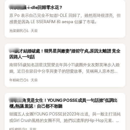
熱議討論
韓娛熱議-i-dle回歸零水花？
原 Po 表示自己完全不知道I-DLE 回歸了，雖然雨琦很漂亮，但
感覺是因為 LE SSERAFIM 和 aespa 佔據了市場。
1 天前
泡菜鄉民
韓星
54歲才結婚破處！韓男星與嫩妻「婚前守貞」原因太離譜 竟全
因路人一句話
南韓55歲知名諧星沈賢燮去年與小11歲圈外女友鄭英琳步入婚
姻，近日在節目中分享與妻子的戀愛故事，笑稱兩人原本想享
受兩人世界，沒想到站在飯店門口時竟被路人認出，還一路替
1 天前
年糕歐巴
他們加油打氣，讓他害羞到最後直接放棄進飯店，意外成了婚
前一直堅守「婚前守貞」的原因之一。
K-POP
情歌主角竟是女生！YOUNG POSSE成員一句話掀「低調出
櫃」熱議 羞認：自己都不敢聽
韓國五人女團YOUNG POSSE於2023年出道，與一般主打清純
或Girl Crush風格的女團不同，她們以濃厚的Hip-Hop元素、自
創Rap及成員親自參與創作為特色，MV也融入美式街頭、塗
1 天前
K氏鄉民