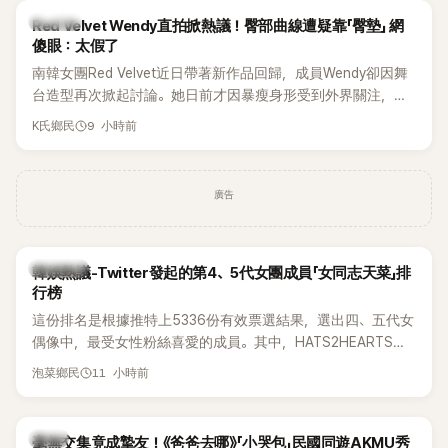
K-POP
Red Velvet Wendy直拍掀熱議！臀部曲線遭疑靠「臀墊」 網
傻眼：太假了
南韓女團Red Velvet近日帶著新作品回歸，成員Wendy卻因舞
台造型再次掀起討論。她日前才因暴瘦身形受到外界關注，又
被質疑在舞台上使用臀墊，如今最新打歌舞台曝光後，再度因
9 小時前
K氏鄉民
身形比例引發熱議。
廣告
熱議討論
韓娛熱議-Twitter發起的第4、5代女團成員「女同志天菜」排
行榜
這份排名是根據推特上5336份有效票選結果，選出四、五代女
偶像中，最受女性粉絲喜愛的成員。其中，HATS2HEARTS成
員包攬了前三名，展現了她們在女性社群中的高人氣。
11 小時前
泡菜鄉民
韓星
毫無交集竟成摯友！《爸爸去哪》「小哭包」民國同遊AKMU秀