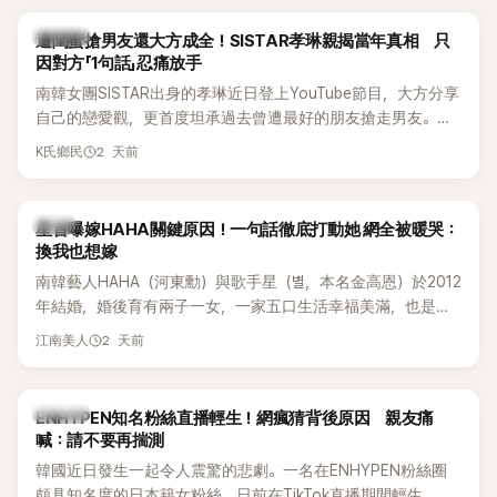
稱的單方面騷擾。如今，韓媒《Dispatch》再曝光雙方77通電話
的錄音內容，而A也首度承認自己過去曾是SHINee、NCT等偶
K-POP
遭閨蜜搶男友還大方成全！SISTAR孝琳親揭當年真相 只
像團體的「站姐」，事件持續延燒。
因對方「1句話」忍痛放手
南韓女團SISTAR出身的孝琳近日登上YouTube節目，大方分享
自己的戀愛觀，更首度坦承過去曾遭最好的朋友搶走男友。她
表示，當時選擇瀟灑放手，但如果同樣的事情現在再發生，「我
2 天前
K氏鄉民
絕對不會坐視不管」，直率發言掀起熱議。
韓星
星首曝嫁HAHA關鍵原因！一句話徹底打動她 網全被暖哭：
換我也想嫁
南韓藝人HAHA（河東勳）與歌手星（별，本名金高恩）於2012
年結婚，婚後育有兩子一女，一家五口生活幸福美滿，也是韓
國演藝圈公認的模範夫妻。近日，星首度公開當年決定嫁給
2 天前
江南美人
HAHA的關鍵原因，竟是一句讓她至今仍難忘的話，也成為她
點頭步入婚姻的最大理由。
K-POP
ENHYPEN知名粉絲直播輕生！網瘋猜背後原因 親友痛
喊：請不要再揣測
韓國近日發生一起令人震驚的悲劇。一名在ENHYPEN粉絲圈
頗具知名度的日本籍女粉絲，日前在TikTok直播期間輕生，最