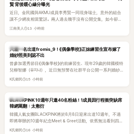
賢 背後暖心緣分曝光
近日，金民國與AKMU成員李秀賢一同現身瑞士，意外的組合
讓不少網友相當驚訝。兩人過去幾乎沒有公開交集，如今卻一
起踏上瑞士之旅，也讓粉絲紛紛好奇：「他們到底是怎麼認識
13 小時前
江南美人
的？」
K-POP
只差一名出道fromis_9！《偶像學校》正妹練習生宣布嫁了
婚紗照美到認不出
曾參加選秀節目《偶像學校》的前練習生、現年29歲的韓國模特
兒柳智娜（유지나），近日無預警在社群平台公開一系列婚紗
照，親自宣布即將步入婚姻，消息曝光後讓不少曾追看節目的
15 小時前
K氏鄉民
粉絲又驚又喜，紛紛送上祝福。
K-POP
BLACKPINK 10週年只邀40名粉絲！1成員因行程衝突缺席
韓網罵翻：太敷衍
韓國人氣女團BLACKPINK將於8月8日迎來出道10週年，不過
即將舉辦的10週年紀念Meet & Greet活動，依舊無法看到四人
合體。根據韓媒《MyDaily》7日報導，當天將由Jisoo（智秀）、
16 小時前
K氏鄉民