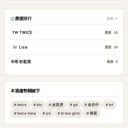
應援排行
全部
→
TW
TWICE
應援
10
LI
Lisa
應援
10
朴彩
朴彩英
應援
5
本週趨勢關鍵字
#
twice
#
bts
#
金宣虎
#
gd
#
金在中
#
txt
#
twice mina
#
ive
#
brave girls
#
韓星