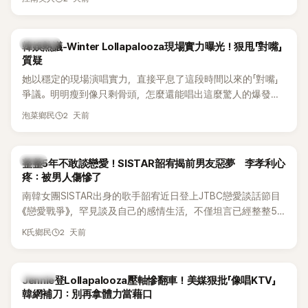
五官與清新空靈的氣質也擄獲大批粉絲。近日，她因分享一組
近況照意外掀起熱議，不是因為仙氣十足的美貌，而是藏在纖
細身材下的超狂背肌與肩膀線條，反差感十足，讓不少網友看
熱議討論
韓娛熱議-Winter Lollapalooza現場實力曝光！狠甩「對嘴」
傻直呼：「原來她身材這麼猛！」
質疑
她以穩定的現場演唱實力，直接平息了這段時間以來的「對嘴」
爭議。明明瘦到像只剩骨頭，怎麼還能唱出這麼驚人的爆發力
和音量？
2 天前
泡菜鄉民
韓星
整整5年不敢談戀愛！SISTAR韶宥揭前男友惡夢 李孝利心
疼：被男人傷慘了
南韓女團SISTAR出身的歌手韶宥近日登上JTBC戀愛談話節目
《戀愛戰爭》，罕見談及自己的感情生活，不僅坦言已經整整5
年沒有談戀愛，更首度透露空窗至今的原因，全與上一段戀情
2 天前
K氏鄉民
有關，一番真心告白讓現場來賓都相當震驚。
K-POP
Jennie登Lollapalooza壓軸慘翻車！美媒狠批「像唱KTV」
韓網補刀：別再拿體力當藉口