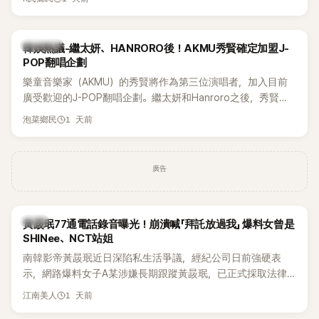
鴉、滑板等文化元素。雖然並非出身四大經紀公司，仍憑藉鮮
明的音樂風格，在海外尤其是歐美市場累積不少人氣，逐漸成
為第五代女團中極具辨識度的新生代代表之一。
熱議討論
韓娛熱議-繼太妍、HANRORO後！AKMU秀賢確定加盟J-
POP翻唱企劃
樂童音樂家（AKMU）的秀賢將作為第三位演唱者，加入目前
廣受歡迎的J-POP翻唱企劃。繼太妍和Hanroro之後，秀賢已
獲選為第三首翻唱歌曲的主唱，並於近期完成錄音。
1 天前
泡菜鄉民
廣告
韓星
黃晸珉77通電話錄音曝光！崩潰喊「拜託放過我」 爆料女曾是
SHINee、NCT站姐
南韓影帝黃晸珉近日深陷私生活爭議，經紀公司日前強硬表
示，網路爆料女子A某涉嫌長期跟蹤黃晸珉，已正式採取法律
行動。不過，A並未停止發聲，持續透過社群平台公開爆料，反
1 天前
江南美人
駁經紀公司的說法，強調兩人一直維持雙向聯繫，並非外界所