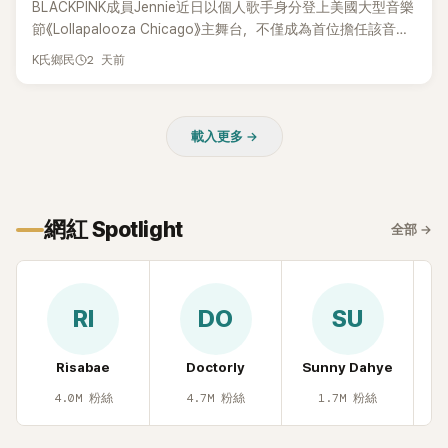
BLACKPINK成員Jennie近日以個人歌手身分登上美國大型音樂
節《Lollapalooza Chicago》主舞台，不僅成為首位擔任該音樂
節Headliner（壓軸主秀）的K-POP女SOLO歌手，寫下全新紀
2 天前
K氏鄉民
錄。然而，演出結束後卻掀起兩極評價，不僅現場歌唱實力遭
部分網友質疑，就連美國當地媒體也毫不留情給出負評，甚至
形容整場演出「就像一場豪華KTV」。
載入更多 →
網紅 Spotlight
全部
→
RI
DO
SU
Risabae
Doctorly
Sunny Dahye
H
4.0M
粉絲
4.7M
粉絲
1.7M
粉絲