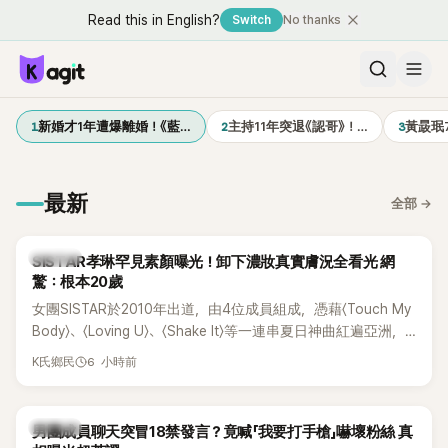
Read this in English?
Switch
No thanks
1
2
3
新婚才1年遭爆離婚！《藍…
主持11年突退《認哥》！…
黃晸珉
最新
全部
→
K-POP
SISTAR孝琳罕見素顏曝光！卸下濃妝真實膚況全看光 網
驚：根本20歲
女團SISTAR於2010年出道，由4位成員組成，憑藉〈Touch My
Body〉、〈Loving U〉、〈Shake It〉等一連串夏日神曲紅遍亞洲，
獲封「夏日女王」。不過，團體在出道滿7年後宣布解散，成員各
6 小時前
K氏鄉民
自投入個人演藝事業。向來以性感火辣形象和強大舞台氣場著
稱的孝琳，近日在社群分享與「排球女王」金軟景聚餐的日常，
不僅展現兩人多年不變的好交情，她幾乎素顏入鏡的真實模
K-POP
男團成員聊天突冒18禁發言？竟喊「我要打手槍」嚇壞粉絲 真
樣，也意外掀起網友熱議。