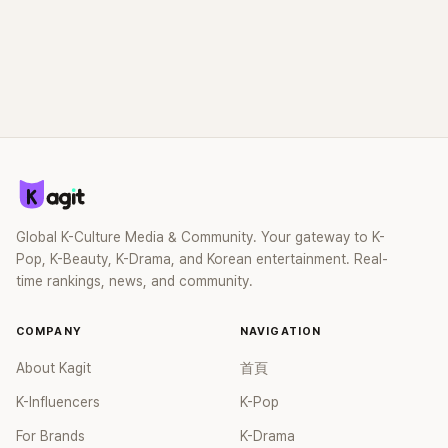
Global K-Culture Media & Community. Your gateway to K-
Pop, K-Beauty, K-Drama, and Korean entertainment. Real-
time rankings, news, and community.
COMPANY
NAVIGATION
About Kagit
首頁
K-Influencers
K-Pop
For Brands
K-Drama