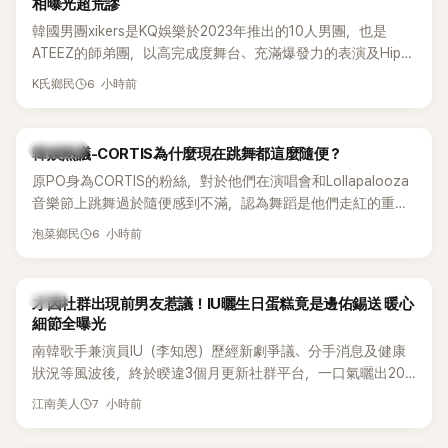
相曝光超荒謬
韓國男團xikers是KQ娛樂於2023年推出的10人男團，也是
ATEEZ的師弟團，以高完成度舞台、充滿爆發力的表演及Hip-
Hop風格聞名，出道後迅速累積大批海內外粉絲，近年也陸續
6 小時前
K氏鄉民
登上Lollapalooza等國際大型音樂節，展現新生代男團的舞台
實力。
熱議討論
韓娛熱議-CORTIS為什麼現在跳舞都這麼隨便？
原PO身為CORTIS的粉絲，對於他們在演唱會和Lollapalooza
音樂節上跳舞過於隨便感到不滿，認為舞蹈是他們走紅的重要
原因，希望他們能更認真地表演。
6 小時前
泡菜鄉民
韓星
才因社群出現前男友惹議！IU曬生日蛋糕竟是邊佑錫送 暖心
細節全曝光
南韓歌手兼演員IU（李知恩）歷經新劇爭議、分手消息及健康
狀況等風波後，終於睽違3個月更新社群平台，一口氣曬出20
張近況照，讓大批粉絲又驚又喜。其中，一張生日蛋糕照意外
7 小時前
江南美人
掀起熱議，不僅送禮人的身分曝光，就連貼文背景音樂也被眼
尖網友發現暗藏玄機，在韓網引發兩波討論。