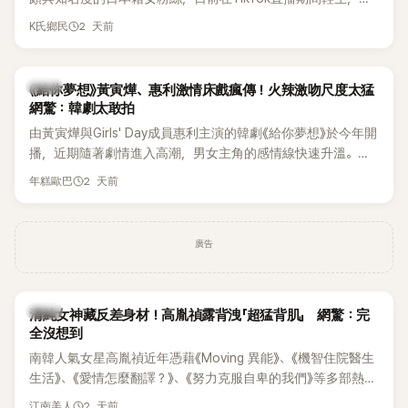
終不幸身亡，消息曝光後震驚韓網，也讓不少粉絲湧入社群平
2 天前
K氏鄉民
台哀悼。事發後，死者親友也陸續出面證實噩耗，並呼籲外界
停止揣測，盼逝者安息。
韓劇
《給你夢想》黃寅燁、惠利激情床戲瘋傳！火辣激吻尺度太猛
網驚：韓劇太敢拍
由黃寅燁與Girls' Day成員惠利主演的韓劇《給你夢想》於今年開
播，近期隨著劇情進入高潮，男女主角的感情線快速升溫。最
新播出的第8集不僅上演火辣吻戲，更接連出現床戲橋段，讓
2 天前
年糕歐巴
相關片段在網路上瘋傳，引發觀眾熱烈討論。
廣告
韓星
清純女神藏反差身材！高胤禎露背洩「超猛背肌」 網驚：完
全沒想到
南韓人氣女星高胤禎近年憑藉《Moving 異能》、《機智住院醫生
生活》、《愛情怎麼翻譯？》、《努力克服自卑的我們》等多部熱門
作品，躍升為韓劇新一代女神代表，不僅演技備受肯定，精緻
2 天前
江南美人