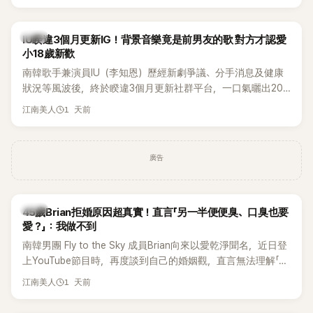
Rosé與Jennie出席，Lisa則因行程安排確定缺席，再度引發粉
絲熱議。
韓星
IU睽違3個月更新IG！背景音樂竟是前男友的歌 對方才認愛
小18歲新歡
南韓歌手兼演員IU（李知恩）歷經新劇爭議、分手消息及健康
狀況等風波後，終於睽違3個月更新社群平台，一口氣曬出20
張近況照，讓大批粉絲又驚又喜。不過，比起照片本身，更引
1 天前
江南美人
發熱議的是，她竟選用前男友張基河所屬樂團的歌曲作為背景
音樂，意外掀起韓網討論。
廣告
韓星
45歲Brian拒婚原因超真實！直言「另一半便便臭、口臭也要
愛？」：我做不到
南韓男團 Fly to the Sky 成員Brian向來以愛乾淨聞名，近日登
上YouTube節目時，再度談到自己的婚姻觀，直言無法理解「連
另一半的口臭、便便臭都要愛」這種說法，更大方表明自己是不
1 天前
江南美人
婚主義者，一番超直白發言掀起熱議。