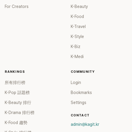
For Creators
K-Beauty
K-Food
K-Travel
K-Style
K-Biz
K-Medi
RANKINGS
COMMUNITY
所有排行榜
Login
K-Pop 話題榜
Bookmarks
K-Beauty 排行
Settings
K-Drama 排行榜
CONTACT
K-Food 趨勢
admin@kagit.kr