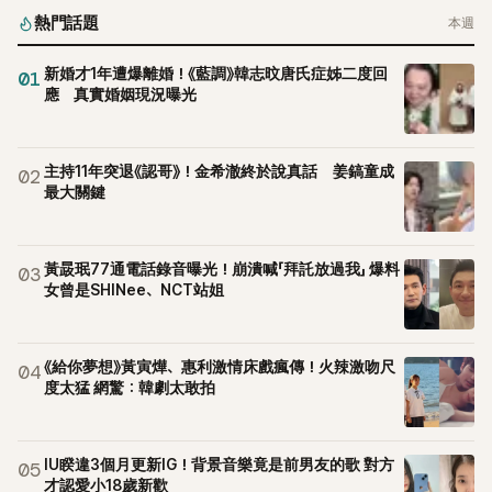
熱門話題
本週
新婚才1年遭爆離婚！《藍調》韓志旼唐氏症姊二度回
01
應 真實婚姻現況曝光
主持11年突退《認哥》！金希澈終於說真話 姜鎬童成
02
最大關鍵
黃晸珉77通電話錄音曝光！崩潰喊「拜託放過我」 爆料
03
女曾是SHINee、NCT站姐
《給你夢想》黃寅燁、惠利激情床戲瘋傳！火辣激吻尺
04
度太猛 網驚：韓劇太敢拍
IU睽違3個月更新IG！背景音樂竟是前男友的歌 對方
05
才認愛小18歲新歡