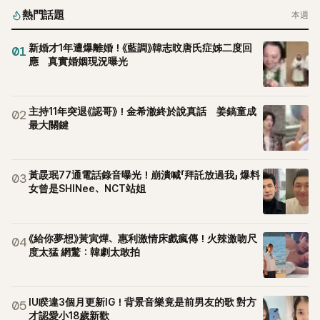
熱門話題
本週
新婚才1年遭爆離婚！《藍調》韓志旼唐氏症姊二度回
01
應 真實婚姻現況曝光
主持11年突退《認哥》！金希澈終於說真話 姜鎬童成
02
最大關鍵
黃晸珉77通電話錄音曝光！崩潰喊「拜託放過我」 爆料
03
女曾是SHINee、NCT站姐
《給你夢想》黃寅燁、惠利激情床戲瘋傳！火辣激吻尺
04
度太猛 網驚：韓劇太敢拍
IU睽違3個月更新IG！背景音樂竟是前男友的歌 對方
05
才認愛小18歲新歡