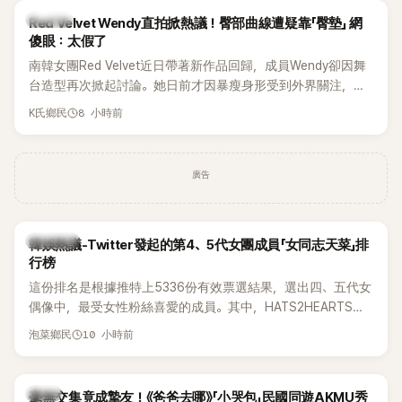
K-POP
Red Velvet Wendy直拍掀熱議！臀部曲線遭疑靠「臀墊」 網
傻眼：太假了
南韓女團Red Velvet近日帶著新作品回歸，成員Wendy卻因舞
台造型再次掀起討論。她日前才因暴瘦身形受到外界關注，又
被質疑在舞台上使用臀墊，如今最新打歌舞台曝光後，再度因
8 小時前
K氏鄉民
身形比例引發熱議。
廣告
熱議討論
韓娛熱議-Twitter發起的第4、5代女團成員「女同志天菜」排
行榜
這份排名是根據推特上5336份有效票選結果，選出四、五代女
偶像中，最受女性粉絲喜愛的成員。其中，HATS2HEARTS成
員包攬了前三名，展現了她們在女性社群中的高人氣。
10 小時前
泡菜鄉民
韓星
毫無交集竟成摯友！《爸爸去哪》「小哭包」民國同遊AKMU秀