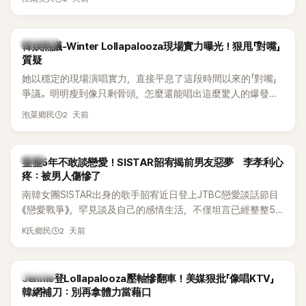
五官與清新空靈的氣質也擄獲大批粉絲。近日，她因分享一組
近況照意外掀起熱議，不是因為仙氣十足的美貌，而是藏在纖
細身材下的超狂背肌與肩膀線條，反差感十足，讓不少網友看
熱議討論
韓娛熱議-Winter Lollapalooza現場實力曝光！狠甩「對嘴」
傻直呼：「原來她身材這麼猛！」
質疑
她以穩定的現場演唱實力，直接平息了這段時間以來的「對嘴」
爭議。明明瘦到像只剩骨頭，怎麼還能唱出這麼驚人的爆發力
和音量？
2 天前
泡菜鄉民
韓星
整整5年不敢談戀愛！SISTAR韶宥揭前男友惡夢 李孝利心
疼：被男人傷慘了
南韓女團SISTAR出身的歌手韶宥近日登上JTBC戀愛談話節目
《戀愛戰爭》，罕見談及自己的感情生活，不僅坦言已經整整5
年沒有談戀愛，更首度透露空窗至今的原因，全與上一段戀情
2 天前
K氏鄉民
有關，一番真心告白讓現場來賓都相當震驚。
K-POP
Jennie登Lollapalooza壓軸慘翻車！美媒狠批「像唱KTV」
韓網補刀：別再拿體力當藉口