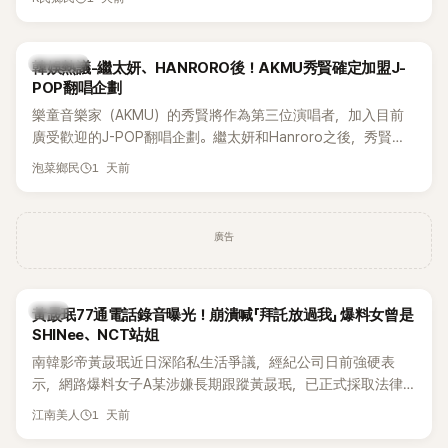
鴉、滑板等文化元素。雖然並非出身四大經紀公司，仍憑藉鮮
明的音樂風格，在海外尤其是歐美市場累積不少人氣，逐漸成
為第五代女團中極具辨識度的新生代代表之一。
熱議討論
韓娛熱議-繼太妍、HANRORO後！AKMU秀賢確定加盟J-
POP翻唱企劃
樂童音樂家（AKMU）的秀賢將作為第三位演唱者，加入目前
廣受歡迎的J-POP翻唱企劃。繼太妍和Hanroro之後，秀賢已
獲選為第三首翻唱歌曲的主唱，並於近期完成錄音。
1 天前
泡菜鄉民
廣告
韓星
黃晸珉77通電話錄音曝光！崩潰喊「拜託放過我」 爆料女曾是
SHINee、NCT站姐
南韓影帝黃晸珉近日深陷私生活爭議，經紀公司日前強硬表
示，網路爆料女子A某涉嫌長期跟蹤黃晸珉，已正式採取法律
行動。不過，A並未停止發聲，持續透過社群平台公開爆料，反
1 天前
江南美人
駁經紀公司的說法，強調兩人一直維持雙向聯繫，並非外界所