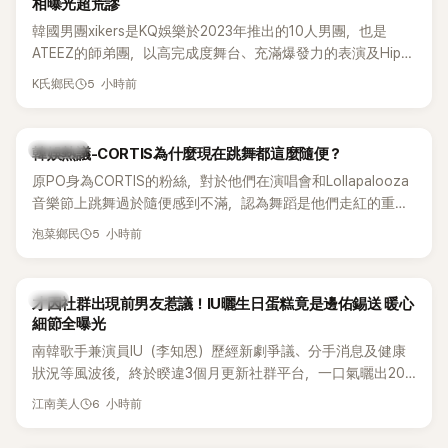
相曝光超荒謬
韓國男團xikers是KQ娛樂於2023年推出的10人男團，也是
ATEEZ的師弟團，以高完成度舞台、充滿爆發力的表演及Hip-
Hop風格聞名，出道後迅速累積大批海內外粉絲，近年也陸續
5 小時前
K氏鄉民
登上Lollapalooza等國際大型音樂節，展現新生代男團的舞台
實力。
熱議討論
韓娛熱議-CORTIS為什麼現在跳舞都這麼隨便？
原PO身為CORTIS的粉絲，對於他們在演唱會和Lollapalooza
音樂節上跳舞過於隨便感到不滿，認為舞蹈是他們走紅的重要
原因，希望他們能更認真地表演。
5 小時前
泡菜鄉民
韓星
才因社群出現前男友惹議！IU曬生日蛋糕竟是邊佑錫送 暖心
細節全曝光
南韓歌手兼演員IU（李知恩）歷經新劇爭議、分手消息及健康
狀況等風波後，終於睽違3個月更新社群平台，一口氣曬出20
張近況照，讓大批粉絲又驚又喜。其中，一張生日蛋糕照意外
6 小時前
江南美人
掀起熱議，不僅送禮人的身分曝光，就連貼文背景音樂也被眼
尖網友發現暗藏玄機，在韓網引發兩波討論。