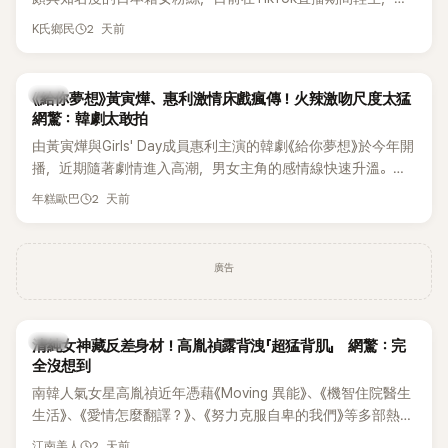
終不幸身亡，消息曝光後震驚韓網，也讓不少粉絲湧入社群平
2 天前
K氏鄉民
台哀悼。事發後，死者親友也陸續出面證實噩耗，並呼籲外界
停止揣測，盼逝者安息。
韓劇
《給你夢想》黃寅燁、惠利激情床戲瘋傳！火辣激吻尺度太猛
網驚：韓劇太敢拍
由黃寅燁與Girls' Day成員惠利主演的韓劇《給你夢想》於今年開
播，近期隨著劇情進入高潮，男女主角的感情線快速升溫。最
新播出的第8集不僅上演火辣吻戲，更接連出現床戲橋段，讓
2 天前
年糕歐巴
相關片段在網路上瘋傳，引發觀眾熱烈討論。
廣告
韓星
清純女神藏反差身材！高胤禎露背洩「超猛背肌」 網驚：完
全沒想到
南韓人氣女星高胤禎近年憑藉《Moving 異能》、《機智住院醫生
生活》、《愛情怎麼翻譯？》、《努力克服自卑的我們》等多部熱門
作品，躍升為韓劇新一代女神代表，不僅演技備受肯定，精緻
2 天前
江南美人