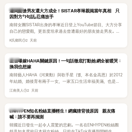
稱的單方面騷擾。如今，韓媒《Dispatch》再曝光雙方77通電話
的錄音內容，而A也首度承認自己過去曾是SHINee、NCT等偶
K-POP
遭閨蜜搶男友還大方成全！SISTAR孝琳親揭當年真相 只
像團體的「站姐」，事件持續延燒。
因對方「1句話」忍痛放手
南韓女團SISTAR出身的孝琳近日登上YouTube節目，大方分享
自己的戀愛觀，更首度坦承過去曾遭最好的朋友搶走男友。她
表示，當時選擇瀟灑放手，但如果同樣的事情現在再發生，「我
2 天前
K氏鄉民
絕對不會坐視不管」，直率發言掀起熱議。
韓星
星首曝嫁HAHA關鍵原因！一句話徹底打動她 網全被暖哭：
換我也想嫁
南韓藝人HAHA（河東勳）與歌手星（별，本名金高恩）於2012
年結婚，婚後育有兩子一女，一家五口生活幸福美滿，也是韓
國演藝圈公認的模範夫妻。近日，星首度公開當年決定嫁給
2 天前
江南美人
HAHA的關鍵原因，竟是一句讓她至今仍難忘的話，也成為她
點頭步入婚姻的最大理由。
K-POP
ENHYPEN知名粉絲直播輕生！網瘋猜背後原因 親友痛
喊：請不要再揣測
韓國近日發生一起令人震驚的悲劇。一名在ENHYPEN粉絲圈
頗具知名度的日本籍女粉絲，日前在TikTok直播期間輕生，最