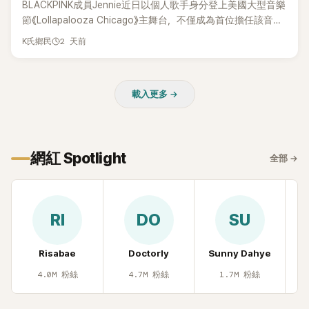
BLACKPINK成員Jennie近日以個人歌手身分登上美國大型音樂
節《Lollapalooza Chicago》主舞台，不僅成為首位擔任該音樂
節Headliner（壓軸主秀）的K-POP女SOLO歌手，寫下全新紀
2 天前
K氏鄉民
錄。然而，演出結束後卻掀起兩極評價，不僅現場歌唱實力遭
部分網友質疑，就連美國當地媒體也毫不留情給出負評，甚至
形容整場演出「就像一場豪華KTV」。
載入更多 →
網紅 Spotlight
全部
→
RI
DO
SU
Risabae
Doctorly
Sunny Dahye
H
4.0M
粉絲
4.7M
粉絲
1.7M
粉絲