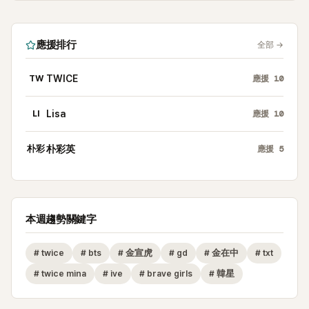
應援排行
全部
→
TW
TWICE
應援
10
LI
Lisa
應援
10
朴彩
朴彩英
應援
5
本週趨勢關鍵字
#
twice
#
bts
#
金宣虎
#
gd
#
金在中
#
txt
#
twice mina
#
ive
#
brave girls
#
韓星