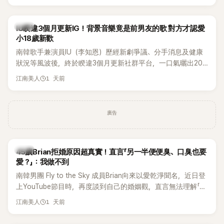
Rosé與Jennie出席，Lisa則因行程安排確定缺席，再度引發粉
絲熱議。
韓星
IU睽違3個月更新IG！背景音樂竟是前男友的歌 對方才認愛
小18歲新歡
南韓歌手兼演員IU（李知恩）歷經新劇爭議、分手消息及健康
狀況等風波後，終於睽違3個月更新社群平台，一口氣曬出20
張近況照，讓大批粉絲又驚又喜。不過，比起照片本身，更引
1 天前
江南美人
發熱議的是，她竟選用前男友張基河所屬樂團的歌曲作為背景
音樂，意外掀起韓網討論。
廣告
韓星
45歲Brian拒婚原因超真實！直言「另一半便便臭、口臭也要
愛？」：我做不到
南韓男團 Fly to the Sky 成員Brian向來以愛乾淨聞名，近日登
上YouTube節目時，再度談到自己的婚姻觀，直言無法理解「連
另一半的口臭、便便臭都要愛」這種說法，更大方表明自己是不
1 天前
江南美人
婚主義者，一番超直白發言掀起熱議。