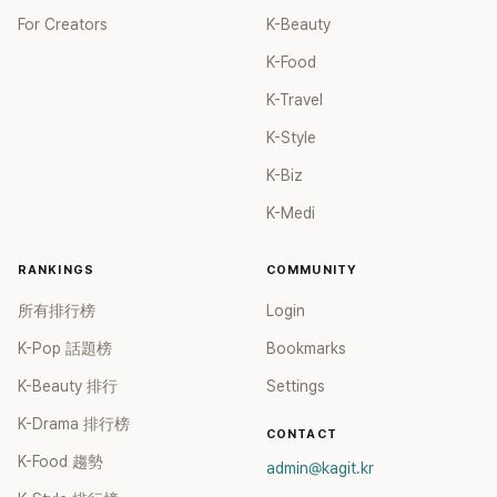
For Creators
K-Beauty
K-Food
K-Travel
K-Style
K-Biz
K-Medi
RANKINGS
COMMUNITY
所有排行榜
Login
K-Pop 話題榜
Bookmarks
K-Beauty 排行
Settings
K-Drama 排行榜
CONTACT
K-Food 趨勢
admin@kagit.kr