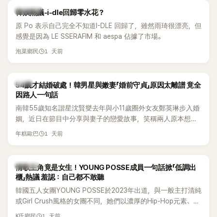
熱議討論
韓娛熱議-i-dle回歸零水花？
原 Po 表示自己完全不知道I-DLE 回歸了，雖然雨琦很漂亮，但
感覺是因為 LE SSERAFIM 和 aespa 佔據了市場。
1 天前
泡菜鄉民
韓星
54歲才結婚破處！韓男星與嫩妻「婚前守貞」原因太離譜 竟全
因路人一句話
南韓55歲知名諧星沈賢燮去年與小11歲圈外女友鄭英琳步入婚
姻，近日在節目中分享與妻子的戀愛故事，笑稱兩人原本想享
受兩人世界，沒想到站在飯店門口時竟被路人認出，還一路替
1 天前
年糕歐巴
他們加油打氣，讓他害羞到最後直接放棄進飯店，意外成了婚
前一直堅守「婚前守貞」的原因之一。
K-POP
情歌主角竟是女生！YOUNG POSSE成員一句話掀「低調出
櫃」熱議 羞認：自己都不敢聽
韓國五人女團YOUNG POSSE於2023年出道，與一般主打清純
或Girl Crush風格的女團不同，她們以濃厚的Hip-Hop元素、自
創Rap及成員親自參與創作為特色，MV也融入美式街頭、塗
1 天前
K氏鄉民