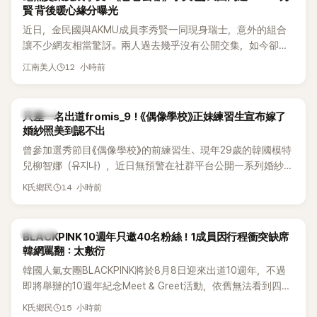
賢 背後暖心緣分曝光
近日，金民國與AKMU成員李秀賢一同現身瑞士，意外的組合
讓不少網友相當驚訝。兩人過去幾乎沒有公開交集，如今卻一
起踏上瑞士之旅，也讓粉絲紛紛好奇：「他們到底是怎麼認識
12 小時前
江南美人
的？」
K-POP
只差一名出道fromis_9！《偶像學校》正妹練習生宣布嫁了
婚紗照美到認不出
曾參加選秀節目《偶像學校》的前練習生、現年29歲的韓國模特
兒柳智娜（유지나），近日無預警在社群平台公開一系列婚紗
照，親自宣布即將步入婚姻，消息曝光後讓不少曾追看節目的
14 小時前
K氏鄉民
粉絲又驚又喜，紛紛送上祝福。
K-POP
BLACKPINK 10週年只邀40名粉絲！1成員因行程衝突缺席
韓網罵翻：太敷衍
韓國人氣女團BLACKPINK將於8月8日迎來出道10週年，不過
即將舉辦的10週年紀念Meet & Greet活動，依舊無法看到四人
合體。根據韓媒《MyDaily》7日報導，當天將由Jisoo（智秀）、
15 小時前
K氏鄉民