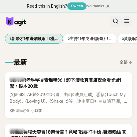
Read this in English?
Switch
No thanks
1
2
3
新婚才1年遭爆離婚！《藍…
主持11年突退《認哥》！…
黃晸珉
最新
全部
→
K-POP
SISTAR孝琳罕見素顏曝光！卸下濃妝真實膚況全看光 網
驚：根本20歲
女團SISTAR於2010年出道，由4位成員組成，憑藉〈Touch My
Body〉、〈Loving U〉、〈Shake It〉等一連串夏日神曲紅遍亞洲，
獲封「夏日女王」。不過，團體在出道滿7年後宣布解散，成員各
5 小時前
K氏鄉民
自投入個人演藝事業。向來以性感火辣形象和強大舞台氣場著
稱的孝琳，近日在社群分享與「排球女王」金軟景聚餐的日常，
不僅展現兩人多年不變的好交情，她幾乎素顏入鏡的真實模
K-POP
男團成員聊天突冒18禁發言？竟喊「我要打手槍」嚇壞粉絲 真
樣，也意外掀起網友熱議。