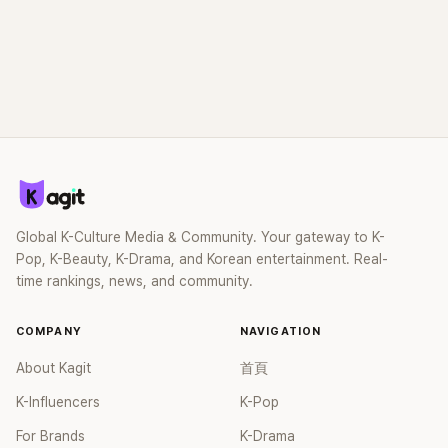
Global K-Culture Media & Community. Your gateway to K-
Pop, K-Beauty, K-Drama, and Korean entertainment. Real-
time rankings, news, and community.
COMPANY
NAVIGATION
About Kagit
首頁
K-Influencers
K-Pop
For Brands
K-Drama