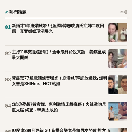
起，節目現場立刻充滿驚呼聲與笑聲，也再次讓人見識到她面
對流言時「豁出去」的直率性格。其實她過去也曾在 SBS 節目
熱門話題
本週
《脫掉鞋子恢單4Men》 中，親自公開那張當年引發話題的「腋下
比基尼照」，再次重提這段至今仍被粉絲視為黑歷史代表作的事
新婚才1年遭爆離婚！《藍調》韓志旼唐氏症姊二度回
01
件。 回顧李智惠的演藝路，她於 1998 年以混聲團體 S#arp 成
應 真實婚姻現況曝光
員身分出道，該團在 2000 年代初期紅極一時，由李智惠、徐
智英兩位女成員，以及張錫炫、Chris Kim 兩位男成員組成。不
過後來爆出長達四年的團內霸凌風波，甚至傳出徐智英母親對
主持11年突退《認哥》！金希澈終於說真話 姜鎬童成
02
李智惠言語辱罵、動手等爭議，最終團體於 2002 年解散。 團
最大關鍵
體解散後，李智惠轉型 solo，靠著綜藝與歌唱實力持續活躍演
藝圈。據悉，她當年能加入 S#arp，也與 李尚敏 的賞識有關。
感情方面，李智惠於 2017 年與圈外男友結婚，婚後育有兩個
黃晸珉77通電話錄音曝光！崩潰喊「拜託放過我」 爆料
03
女兒，一家四口生活幸福美滿。如今除了持續活躍於綜藝節
女曾是SHINee、NCT站姐
目，她經營的 YouTube 頻道也即將突破百萬訂閱，近年內容深
受網友喜愛，再度迎來事業第二春。
《給你夢想》黃寅燁、惠利激情床戲瘋傳！火辣激吻尺
04
度太猛 網驚：韓劇太敢拍
IU睽違3個月更新IG！背景音樂竟是前男友的歌 對方