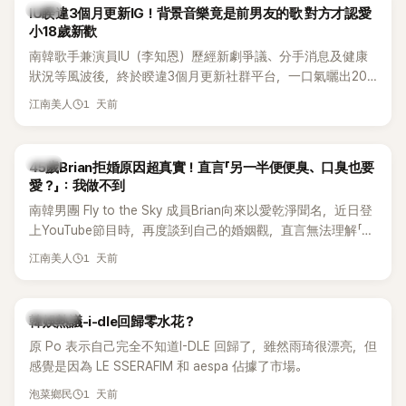
韓星
IU睽違3個月更新IG！背景音樂竟是前男友的歌 對方才認愛
小18歲新歡
南韓歌手兼演員IU（李知恩）歷經新劇爭議、分手消息及健康
狀況等風波後，終於睽違3個月更新社群平台，一口氣曬出20
張近況照，讓大批粉絲又驚又喜。不過，比起照片本身，更引
1 天前
江南美人
發熱議的是，她竟選用前男友張基河所屬樂團的歌曲作為背景
音樂，意外掀起韓網討論。
韓星
45歲Brian拒婚原因超真實！直言「另一半便便臭、口臭也要
愛？」：我做不到
南韓男團 Fly to the Sky 成員Brian向來以愛乾淨聞名，近日登
上YouTube節目時，再度談到自己的婚姻觀，直言無法理解「連
另一半的口臭、便便臭都要愛」這種說法，更大方表明自己是不
1 天前
江南美人
婚主義者，一番超直白發言掀起熱議。
熱議討論
韓娛熱議-i-dle回歸零水花？
原 Po 表示自己完全不知道I-DLE 回歸了，雖然雨琦很漂亮，但
感覺是因為 LE SSERAFIM 和 aespa 佔據了市場。
1 天前
泡菜鄉民