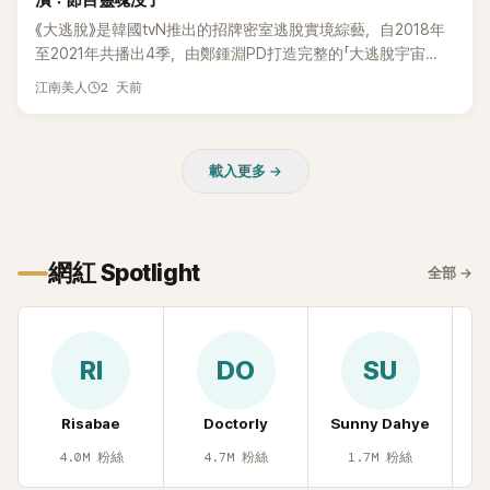
潰：節目靈魂沒了
惠、李賢怡、李恩亨，以第13位「My Star」身分登場，分享最真
《大逃脫》是韓國tvN推出的招牌密室逃脫實境綜藝，自2018年
實的生活日常。 節目一開始，李瑞鎮 率先與李智惠會合，兩人
至2021年共播出4季，由鄭鍾淵PD打造完整的「大逃脫宇宙
邊搭車邊聊天，氣氛輕鬆。聊到最近的新聞，李瑞鎮突然直球
（DTCU）」，憑藉燒腦劇情、電影級場景與龐大世界觀，累積
發問：「妳不是上新聞了？說妳去做整形？是人中縮短手術嗎？」
2 天前
江南美人
大批死忠粉絲，被譽為韓國最具代表性的密室逃脫綜藝之一。
一貫犀利又不留情的問法，讓現場瞬間笑成一片。對此，李智
惠也毫不閃躲，淡定接招，兩人鬥嘴默契十足。 話題接著一路
延燒到過去的爭議。李瑞鎮脫口補刀：「妳以前不是還在游泳池
載入更多 →
開過記者會？」直接點名她當年的風波。李智惠聽了忍不住笑
說：「哥怎麼連這個都知道？」李瑞鎮則回嘴：「那時候新聞鬧那
麼大，不知道才奇怪吧。」一來一往，氣氛反而更加輕鬆。 談到
當年情況，李智惠終於鬆口坦言，當時確實被質疑動過隆胸手
網紅 Spotlight
全部
→
術。她回憶：「拍了比基尼照片之後，就開始被說是不是去隆乳
了。」為了澄清誤會，她只好親自站出來說清楚。 李智惠進一步
解釋，當時隆胸手術幾乎只有「腋下切開」一種方式，「所以我就
想，既然一直說我有做，那我乾脆把腋下給大家看，證明我根
RI
DO
SU
本沒動過。」一句話說完，全場瞬間炸鍋，來賓又驚又笑。 事實
上，早在 2006 年，李智惠就為了證明自己沒有「隆乳」，真的
召開了一場泳裝記者招待會。當時她穿著比基尼站在一排攝影
Risabae
Doctorly
Sunny Dahye
H
機前，面對媒體擺出各種姿勢，畫面至今仍被網友津津樂道。
4.0M
粉絲
4.7M
粉絲
1.7M
粉絲
這段為平息爭議、直接公開腋下畫面自證清白的往事再度被提