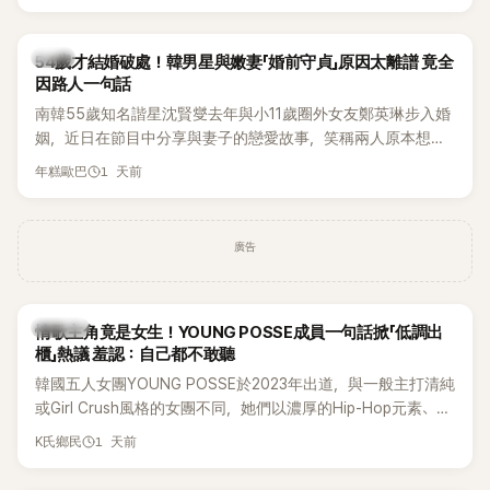
韓星
54歲才結婚破處！韓男星與嫩妻「婚前守貞」原因太離譜 竟全
因路人一句話
南韓55歲知名諧星沈賢燮去年與小11歲圈外女友鄭英琳步入婚
姻，近日在節目中分享與妻子的戀愛故事，笑稱兩人原本想享
受兩人世界，沒想到站在飯店門口時竟被路人認出，還一路替
1 天前
年糕歐巴
他們加油打氣，讓他害羞到最後直接放棄進飯店，意外成了婚
前一直堅守「婚前守貞」的原因之一。
廣告
K-POP
情歌主角竟是女生！YOUNG POSSE成員一句話掀「低調出
櫃」熱議 羞認：自己都不敢聽
韓國五人女團YOUNG POSSE於2023年出道，與一般主打清純
或Girl Crush風格的女團不同，她們以濃厚的Hip-Hop元素、自
創Rap及成員親自參與創作為特色，MV也融入美式街頭、塗
1 天前
K氏鄉民
鴉、滑板等文化元素。雖然並非出身四大經紀公司，仍憑藉鮮
明的音樂風格，在海外尤其是歐美市場累積不少人氣，逐漸成