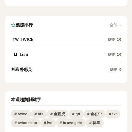
應援排行
全部
→
TW
TWICE
應援
10
LI
Lisa
應援
10
朴彩
朴彩英
應援
5
本週趨勢關鍵字
#
twice
#
bts
#
金宣虎
#
gd
#
金在中
#
txt
#
twice mina
#
ive
#
brave girls
#
韓星