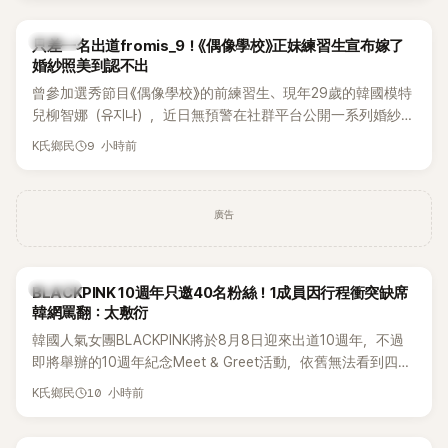
K-POP
只差一名出道fromis_9！《偶像學校》正妹練習生宣布嫁了
婚紗照美到認不出
曾參加選秀節目《偶像學校》的前練習生、現年29歲的韓國模特
兒柳智娜（유지나），近日無預警在社群平台公開一系列婚紗
照，親自宣布即將步入婚姻，消息曝光後讓不少曾追看節目的
9 小時前
K氏鄉民
粉絲又驚又喜，紛紛送上祝福。
廣告
K-POP
BLACKPINK 10週年只邀40名粉絲！1成員因行程衝突缺席
韓網罵翻：太敷衍
韓國人氣女團BLACKPINK將於8月8日迎來出道10週年，不過
即將舉辦的10週年紀念Meet & Greet活動，依舊無法看到四人
合體。根據韓媒《MyDaily》7日報導，當天將由Jisoo（智秀）、
10 小時前
K氏鄉民
Rosé與Jennie出席，Lisa則因行程安排確定缺席，再度引發粉
絲熱議。