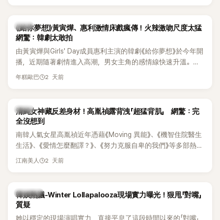
台哀悼。事發後，死者親友也陸續出面證實噩耗，並呼籲外界
停止揣測，盼逝者安息。
韓劇
《給你夢想》黃寅燁、惠利激情床戲瘋傳！火辣激吻尺度太猛
網驚：韓劇太敢拍
由黃寅燁與Girls' Day成員惠利主演的韓劇《給你夢想》於今年開
播，近期隨著劇情進入高潮，男女主角的感情線快速升溫。最
新播出的第8集不僅上演火辣吻戲，更接連出現床戲橋段，讓
2 天前
年糕歐巴
相關片段在網路上瘋傳，引發觀眾熱烈討論。
韓星
清純女神藏反差身材！高胤禎露背洩「超猛背肌」 網驚：完
全沒想到
南韓人氣女星高胤禎近年憑藉《Moving 異能》、《機智住院醫生
生活》、《愛情怎麼翻譯？》、《努力克服自卑的我們》等多部熱門
作品，躍升為韓劇新一代女神代表，不僅演技備受肯定，精緻
2 天前
江南美人
五官與清新空靈的氣質也擄獲大批粉絲。近日，她因分享一組
近況照意外掀起熱議，不是因為仙氣十足的美貌，而是藏在纖
細身材下的超狂背肌與肩膀線條，反差感十足，讓不少網友看
熱議討論
韓娛熱議-Winter Lollapalooza現場實力曝光！狠甩「對嘴」
傻直呼：「原來她身材這麼猛！」
質疑
她以穩定的現場演唱實力，直接平息了這段時間以來的「對嘴」