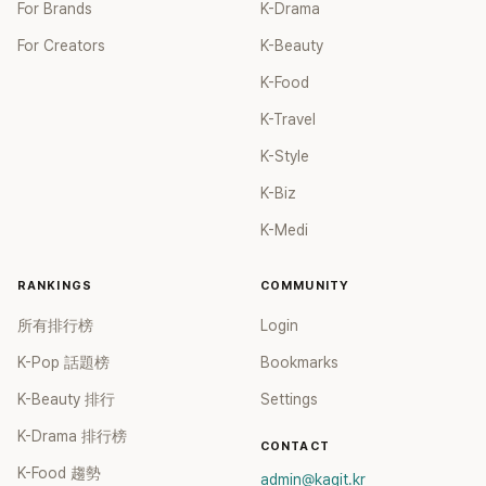
For Brands
K-Drama
For Creators
K-Beauty
K-Food
K-Travel
K-Style
K-Biz
K-Medi
RANKINGS
COMMUNITY
所有排行榜
Login
K-Pop 話題榜
Bookmarks
K-Beauty 排行
Settings
K-Drama 排行榜
CONTACT
K-Food 趨勢
admin@kagit.kr