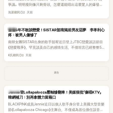
爭議。明明瘦到像只剩骨頭，怎麼還能唱出這麼驚人的爆發力
和音量？
2 天前
泡菜鄉民
韓星
整整5年不敢談戀愛！SISTAR韶宥揭前男友惡夢 李孝利心
疼：被男人傷慘了
南韓女團SISTAR出身的歌手韶宥近日登上JTBC戀愛談話節目
《戀愛戰爭》，罕見談及自己的感情生活，不僅坦言已經整整5
年沒有談戀愛，更首度透露空窗至今的原因，全與上一段戀情
2 天前
K氏鄉民
有關，一番真心告白讓現場來賓都相當震驚。
廣告
K-POP
Jennie登Lollapalooza壓軸慘翻車！美媒狠批「像唱KTV」
韓網補刀：別再拿體力當藉口
BLACKPINK成員Jennie近日以個人歌手身分登上美國大型音樂
節《Lollapalooza Chicago》主舞台，不僅成為首位擔任該音樂