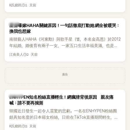
表示，當時選擇瀟灑放手，但如果同樣的事情現在再發生，「我
1 天前
K氏鄉民
絕對不會坐視不管」，直率發言掀起熱議。
韓星
星首曝嫁HAHA關鍵原因！一句話徹底打動她 網全被暖哭：
換我也想嫁
南韓藝人HAHA（河東勳）與歌手星（별，本名金高恩）於2012
年結婚，婚後育有兩子一女，一家五口生活幸福美滿，也是韓
國演藝圈公認的模範夫妻。近日，星首度公開當年決定嫁給
2 天前
江南美人
HAHA的關鍵原因，竟是一句讓她至今仍難忘的話，也成為她
點頭步入婚姻的最大理由。
廣告
K-POP
ENHYPEN知名粉絲直播輕生！網瘋猜背後原因 親友痛
喊：請不要再揣測
韓國近日發生一起令人震驚的悲劇。一名在ENHYPEN粉絲圈
頗具知名度的日本籍女粉絲，日前在TikTok直播期間輕生，最
終不幸身亡，消息曝光後震驚韓網，也讓不少粉絲湧入社群平
2 天前
K氏鄉民