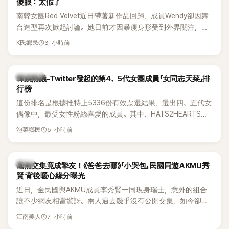
傻眼：太假了
南韓女團Red Velvet近日帶著新作品回歸，成員Wendy卻因舞
台造型再次掀起討論。她日前才因暴瘦身形受到外界關注，又
被質疑在舞台上使用臀墊，如今最新打歌舞台曝光後，再度因
3 小時前
K氏鄉民
身形比例引發熱議。
熱議討論
韓娛熱議-Twitter發起的第4、5代女團成員「女同志天菜」排
行榜
這份排名是根據推特上5336份有效票選結果，選出四、五代女
偶像中，最受女性粉絲喜愛的成員。其中，HATS2HEARTS成
員包攬了前三名，展現了她們在女性社群中的高人氣。
5 小時前
泡菜鄉民
韓星
毫無交集竟成摯友！《爸爸去哪》「小哭包」民國同遊AKMU秀
賢 背後暖心緣分曝光
近日，金民國與AKMU成員李秀賢一同現身瑞士，意外的組合
讓不少網友相當驚訝。兩人過去幾乎沒有公開交集，如今卻一
起踏上瑞士之旅，也讓粉絲紛紛好奇：「他們到底是怎麼認識
7 小時前
江南美人
的？」