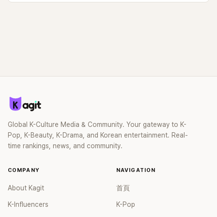
Global K-Culture Media & Community. Your gateway to K-
Pop, K-Beauty, K-Drama, and Korean entertainment. Real-
time rankings, news, and community.
COMPANY
NAVIGATION
About Kagit
首頁
K-Influencers
K-Pop