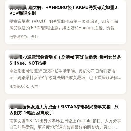
為第五代女團中極具辨識度的新生代代表之一。
熱議討論
韓娛熱議-繼太妍、HANRORO後！AKMU秀賢確定加盟J-
POP翻唱企劃
樂童音樂家（AKMU）的秀賢將作為第三位演唱者，加入目前
廣受歡迎的J-POP翻唱企劃。繼太妍和Hanroro之後，秀賢已
獲選為第三首翻唱歌曲的主唱，並於近期完成錄音。
1 天前
泡菜鄉民
韓星
黃晸珉77通電話錄音曝光！崩潰喊「拜託放過我」 爆料女曾是
SHINee、NCT站姐
南韓影帝黃晸珉近日深陷私生活爭議，經紀公司日前強硬表
示，網路爆料女子A某涉嫌長期跟蹤黃晸珉，已正式採取法律
行動。不過，A並未停止發聲，持續透過社群平台公開爆料，反
1 天前
江南美人
駁經紀公司的說法，強調兩人一直維持雙向聯繫，並非外界所
稱的單方面騷擾。如今，韓媒《Dispatch》再曝光雙方77通電話
的錄音內容，而A也首度承認自己過去曾是SHINee、NCT等偶
K-POP
遭閨蜜搶男友還大方成全！SISTAR孝琳親揭當年真相 只
像團體的「站姐」，事件持續延燒。
因對方「1句話」忍痛放手
南韓女團SISTAR出身的孝琳近日登上YouTube節目，大方分享
自己的戀愛觀，更首度坦承過去曾遭最好的朋友搶走男友。她