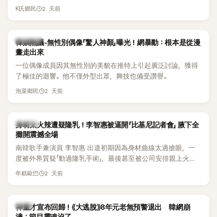
節Headliner（壓軸主秀）的K-POP女SOLO歌手，寫下全新紀
2 天前
K氏鄉民
錄。然而，演出結束後卻掀起兩極評價，不僅現場歌唱實力遭
部分網友質疑，就連美國當地媒體也毫不留情給出負評，甚至
形容整場演出「就像一場豪華KTV」。
熱議討論
韓娛熱議-無性別偶像「驚人神顏」曝光！網暴動：根本是從漫
畫走出來
一位偶像成員因其無性別的美貌在推特上引起廣泛討論，獲得
了極佳的迴響。他不僅外型出眾，舞技也備受讚譽。
2 天前
泡菜鄉民
K-POP
身材太火辣遭疑隆乳！李智惠被逼開「比基尼記者會」 腋下全
攤開震撼全場
南韓歌手兼演員 李智惠 出道初期因為身材曲線太過搶眼，一
度被外界質疑「動過隆乳手術」，最後甚至被公司安排親上火
線，召開前所未見的「泳裝記者會」澄清。這場記者會後來還被
2 天前
年糕歐巴
韓國演藝圈點名為流傳至今的「三大記者會」之一。近日她在綜
藝節目中親口回憶這段「隆乳疑雲黑歷史」，話題再度被翻出來
熱議。 2日播出的 SBS 綜藝節目《我的經紀人太難搞－秘書
韓星
神童才宣布回歸！《大逃脫》8年元老無預警退出 韓網崩
鎮》，邀請同時兼顧工作與育兒的演藝圈代表「媽媽群」——李智