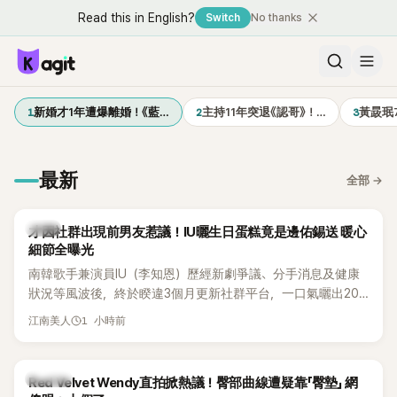
Read this in English?
Switch
No thanks
1
2
3
新婚才1年遭爆離婚！《藍…
主持11年突退《認哥》！…
黃晸珉
最新
全部
→
韓星
才因社群出現前男友惹議！IU曬生日蛋糕竟是邊佑錫送 暖心
細節全曝光
南韓歌手兼演員IU（李知恩）歷經新劇爭議、分手消息及健康
狀況等風波後，終於睽違3個月更新社群平台，一口氣曬出20
張近況照，讓大批粉絲又驚又喜。其中，一張生日蛋糕照意外
1 小時前
江南美人
掀起熱議，不僅送禮人的身分曝光，就連貼文背景音樂也被眼
尖網友發現暗藏玄機，在韓網引發兩波討論。
K-POP
Red Velvet Wendy直拍掀熱議！臀部曲線遭疑靠「臀墊」 網