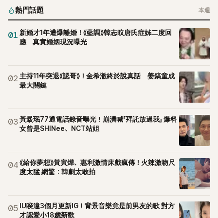
熱門話題
本週
新婚才1年遭爆離婚！《藍調》韓志旼唐氏症姊二度回
01
應 真實婚姻現況曝光
主持11年突退《認哥》！金希澈終於說真話 姜鎬童成
02
最大關鍵
黃晸珉77通電話錄音曝光！崩潰喊「拜託放過我」 爆料
03
女曾是SHINee、NCT站姐
《給你夢想》黃寅燁、惠利激情床戲瘋傳！火辣激吻尺
04
度太猛 網驚：韓劇太敢拍
IU睽違3個月更新IG！背景音樂竟是前男友的歌 對方
05
才認愛小18歲新歡