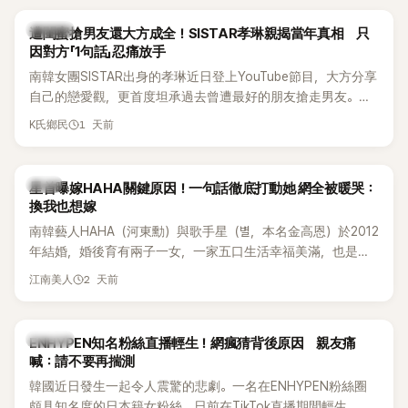
稱的單方面騷擾。如今，韓媒《Dispatch》再曝光雙方77通電話
的錄音內容，而A也首度承認自己過去曾是SHINee、NCT等偶
K-POP
遭閨蜜搶男友還大方成全！SISTAR孝琳親揭當年真相 只
像團體的「站姐」，事件持續延燒。
因對方「1句話」忍痛放手
南韓女團SISTAR出身的孝琳近日登上YouTube節目，大方分享
自己的戀愛觀，更首度坦承過去曾遭最好的朋友搶走男友。她
表示，當時選擇瀟灑放手，但如果同樣的事情現在再發生，「我
1 天前
K氏鄉民
絕對不會坐視不管」，直率發言掀起熱議。
韓星
星首曝嫁HAHA關鍵原因！一句話徹底打動她 網全被暖哭：
換我也想嫁
南韓藝人HAHA（河東勳）與歌手星（별，本名金高恩）於2012
年結婚，婚後育有兩子一女，一家五口生活幸福美滿，也是韓
國演藝圈公認的模範夫妻。近日，星首度公開當年決定嫁給
2 天前
江南美人
HAHA的關鍵原因，竟是一句讓她至今仍難忘的話，也成為她
點頭步入婚姻的最大理由。
K-POP
ENHYPEN知名粉絲直播輕生！網瘋猜背後原因 親友痛
喊：請不要再揣測
韓國近日發生一起令人震驚的悲劇。一名在ENHYPEN粉絲圈
頗具知名度的日本籍女粉絲，日前在TikTok直播期間輕生，最