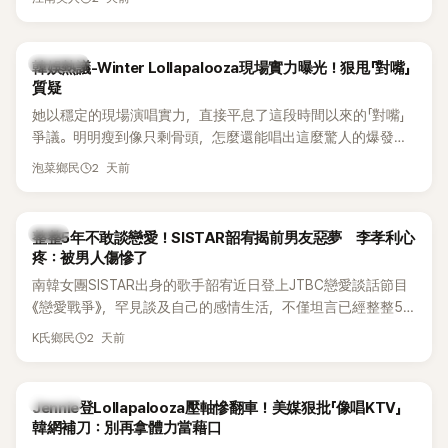
五官與清新空靈的氣質也擄獲大批粉絲。近日，她因分享一組
近況照意外掀起熱議，不是因為仙氣十足的美貌，而是藏在纖
細身材下的超狂背肌與肩膀線條，反差感十足，讓不少網友看
熱議討論
韓娛熱議-Winter Lollapalooza現場實力曝光！狠甩「對嘴」
傻直呼：「原來她身材這麼猛！」
質疑
她以穩定的現場演唱實力，直接平息了這段時間以來的「對嘴」
爭議。明明瘦到像只剩骨頭，怎麼還能唱出這麼驚人的爆發力
和音量？
2 天前
泡菜鄉民
韓星
整整5年不敢談戀愛！SISTAR韶宥揭前男友惡夢 李孝利心
疼：被男人傷慘了
南韓女團SISTAR出身的歌手韶宥近日登上JTBC戀愛談話節目
《戀愛戰爭》，罕見談及自己的感情生活，不僅坦言已經整整5
年沒有談戀愛，更首度透露空窗至今的原因，全與上一段戀情
2 天前
K氏鄉民
有關，一番真心告白讓現場來賓都相當震驚。
K-POP
Jennie登Lollapalooza壓軸慘翻車！美媒狠批「像唱KTV」
韓網補刀：別再拿體力當藉口