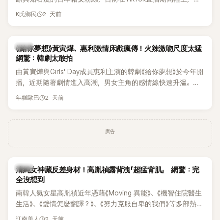
終不幸身亡，消息曝光後震驚韓網，也讓不少粉絲湧入社群平
2 天前
K氏鄉民
台哀悼。事發後，死者親友也陸續出面證實噩耗，並呼籲外界
停止揣測，盼逝者安息。
韓劇
《給你夢想》黃寅燁、惠利激情床戲瘋傳！火辣激吻尺度太猛
網驚：韓劇太敢拍
由黃寅燁與Girls' Day成員惠利主演的韓劇《給你夢想》於今年開
播，近期隨著劇情進入高潮，男女主角的感情線快速升溫。最
新播出的第8集不僅上演火辣吻戲，更接連出現床戲橋段，讓
2 天前
年糕歐巴
相關片段在網路上瘋傳，引發觀眾熱烈討論。
廣告
韓星
清純女神藏反差身材！高胤禎露背洩「超猛背肌」 網驚：完
全沒想到
南韓人氣女星高胤禎近年憑藉《Moving 異能》、《機智住院醫生
生活》、《愛情怎麼翻譯？》、《努力克服自卑的我們》等多部熱門
作品，躍升為韓劇新一代女神代表，不僅演技備受肯定，精緻
2 天前
江南美人