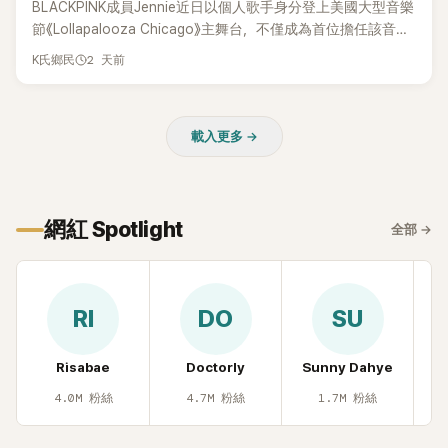
BLACKPINK成員Jennie近日以個人歌手身分登上美國大型音樂
節《Lollapalooza Chicago》主舞台，不僅成為首位擔任該音樂
節Headliner（壓軸主秀）的K-POP女SOLO歌手，寫下全新紀
2 天前
K氏鄉民
錄。然而，演出結束後卻掀起兩極評價，不僅現場歌唱實力遭
部分網友質疑，就連美國當地媒體也毫不留情給出負評，甚至
形容整場演出「就像一場豪華KTV」。
載入更多 →
網紅 Spotlight
全部
→
RI
DO
SU
Risabae
Doctorly
Sunny Dahye
H
4.0M
粉絲
4.7M
粉絲
1.7M
粉絲