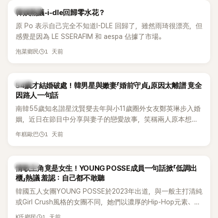
熱議討論
韓娛熱議-i-dle回歸零水花？
原 Po 表示自己完全不知道I-DLE 回歸了，雖然雨琦很漂亮，但
感覺是因為 LE SSERAFIM 和 aespa 佔據了市場。
1 天前
泡菜鄉民
韓星
54歲才結婚破處！韓男星與嫩妻「婚前守貞」原因太離譜 竟全
因路人一句話
南韓55歲知名諧星沈賢燮去年與小11歲圈外女友鄭英琳步入婚
姻，近日在節目中分享與妻子的戀愛故事，笑稱兩人原本想享
受兩人世界，沒想到站在飯店門口時竟被路人認出，還一路替
1 天前
年糕歐巴
他們加油打氣，讓他害羞到最後直接放棄進飯店，意外成了婚
前一直堅守「婚前守貞」的原因之一。
K-POP
情歌主角竟是女生！YOUNG POSSE成員一句話掀「低調出
櫃」熱議 羞認：自己都不敢聽
韓國五人女團YOUNG POSSE於2023年出道，與一般主打清純
或Girl Crush風格的女團不同，她們以濃厚的Hip-Hop元素、自
創Rap及成員親自參與創作為特色，MV也融入美式街頭、塗
1 天前
K氏鄉民