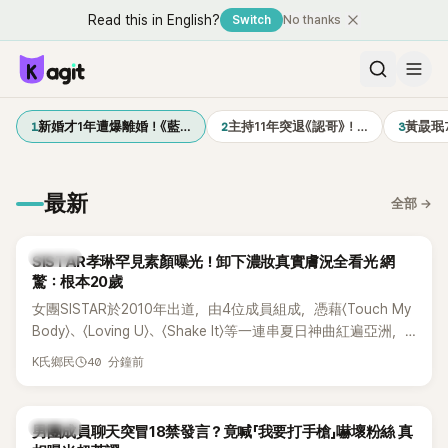
Read this in English?
Switch
No thanks
1
2
3
新婚才1年遭爆離婚！《藍…
主持11年突退《認哥》！…
黃晸珉
最新
全部
→
K-POP
SISTAR孝琳罕見素顏曝光！卸下濃妝真實膚況全看光 網
驚：根本20歲
女團SISTAR於2010年出道，由4位成員組成，憑藉〈Touch My
Body〉、〈Loving U〉、〈Shake It〉等一連串夏日神曲紅遍亞洲，
獲封「夏日女王」。不過，團體在出道滿7年後宣布解散，成員各
40 分鐘前
K氏鄉民
自投入個人演藝事業。向來以性感火辣形象和強大舞台氣場著
稱的孝琳，近日在社群分享與「排球女王」金軟景聚餐的日常，
不僅展現兩人多年不變的好交情，她幾乎素顏入鏡的真實模
K-POP
男團成員聊天突冒18禁發言？竟喊「我要打手槍」嚇壞粉絲 真
樣，也意外掀起網友熱議。