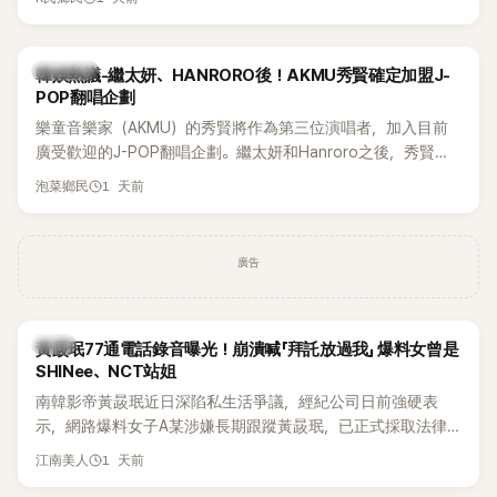
鴉、滑板等文化元素。雖然並非出身四大經紀公司，仍憑藉鮮
明的音樂風格，在海外尤其是歐美市場累積不少人氣，逐漸成
為第五代女團中極具辨識度的新生代代表之一。
熱議討論
韓娛熱議-繼太妍、HANRORO後！AKMU秀賢確定加盟J-
POP翻唱企劃
樂童音樂家（AKMU）的秀賢將作為第三位演唱者，加入目前
廣受歡迎的J-POP翻唱企劃。繼太妍和Hanroro之後，秀賢已
獲選為第三首翻唱歌曲的主唱，並於近期完成錄音。
1 天前
泡菜鄉民
廣告
韓星
黃晸珉77通電話錄音曝光！崩潰喊「拜託放過我」 爆料女曾是
SHINee、NCT站姐
南韓影帝黃晸珉近日深陷私生活爭議，經紀公司日前強硬表
示，網路爆料女子A某涉嫌長期跟蹤黃晸珉，已正式採取法律
行動。不過，A並未停止發聲，持續透過社群平台公開爆料，反
1 天前
江南美人
駁經紀公司的說法，強調兩人一直維持雙向聯繫，並非外界所