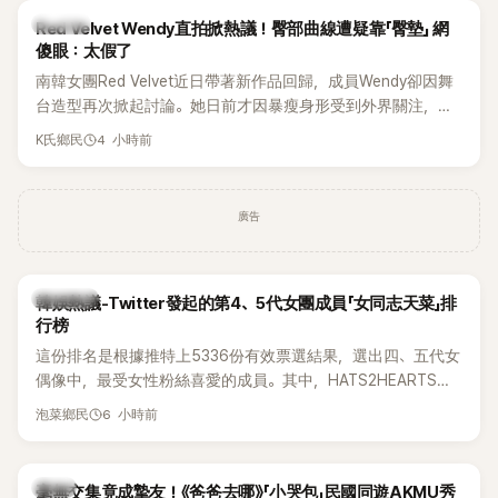
K-POP
Red Velvet Wendy直拍掀熱議！臀部曲線遭疑靠「臀墊」 網
傻眼：太假了
南韓女團Red Velvet近日帶著新作品回歸，成員Wendy卻因舞
台造型再次掀起討論。她日前才因暴瘦身形受到外界關注，又
被質疑在舞台上使用臀墊，如今最新打歌舞台曝光後，再度因
4 小時前
K氏鄉民
身形比例引發熱議。
廣告
熱議討論
韓娛熱議-Twitter發起的第4、5代女團成員「女同志天菜」排
行榜
這份排名是根據推特上5336份有效票選結果，選出四、五代女
偶像中，最受女性粉絲喜愛的成員。其中，HATS2HEARTS成
員包攬了前三名，展現了她們在女性社群中的高人氣。
6 小時前
泡菜鄉民
韓星
毫無交集竟成摯友！《爸爸去哪》「小哭包」民國同遊AKMU秀