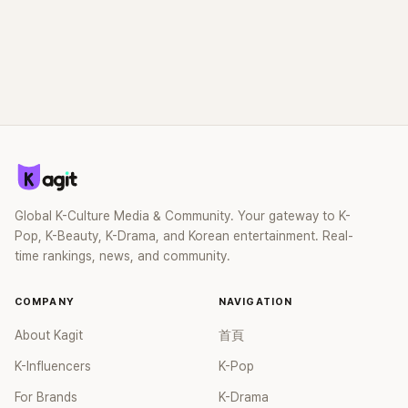
Global K-Culture Media & Community. Your gateway to K-
Pop, K-Beauty, K-Drama, and Korean entertainment. Real-
time rankings, news, and community.
COMPANY
NAVIGATION
About Kagit
首頁
K-Influencers
K-Pop
For Brands
K-Drama