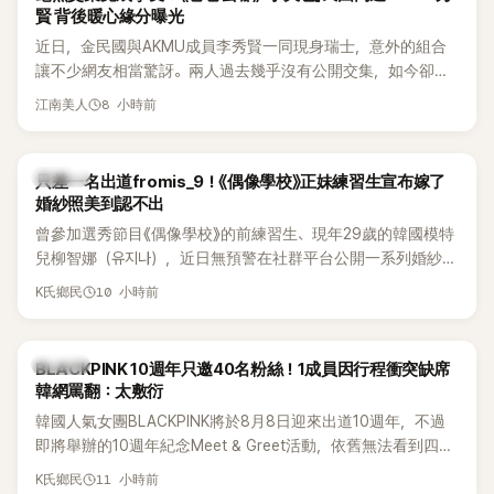
賢 背後暖心緣分曝光
近日，金民國與AKMU成員李秀賢一同現身瑞士，意外的組合
讓不少網友相當驚訝。兩人過去幾乎沒有公開交集，如今卻一
起踏上瑞士之旅，也讓粉絲紛紛好奇：「他們到底是怎麼認識
8 小時前
江南美人
的？」
K-POP
只差一名出道fromis_9！《偶像學校》正妹練習生宣布嫁了
婚紗照美到認不出
曾參加選秀節目《偶像學校》的前練習生、現年29歲的韓國模特
兒柳智娜（유지나），近日無預警在社群平台公開一系列婚紗
照，親自宣布即將步入婚姻，消息曝光後讓不少曾追看節目的
10 小時前
K氏鄉民
粉絲又驚又喜，紛紛送上祝福。
K-POP
BLACKPINK 10週年只邀40名粉絲！1成員因行程衝突缺席
韓網罵翻：太敷衍
韓國人氣女團BLACKPINK將於8月8日迎來出道10週年，不過
即將舉辦的10週年紀念Meet & Greet活動，依舊無法看到四人
合體。根據韓媒《MyDaily》7日報導，當天將由Jisoo（智秀）、
11 小時前
K氏鄉民