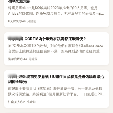
相曝光超荒謬
韓國男團xikers是KQ娛樂於2023年推出的10人男團，也是
ATEEZ的師弟團，以高完成度舞台、充滿爆發力的表演及Hip-
Hop風格聞名，出道後迅速累積大批海內外粉絲，近年也陸續
40 分鐘前
K氏鄉民
登上Lollapalooza等國際大型音樂節，展現新生代男團的舞台
實力。
熱議討論
韓娛熱議-CORTIS為什麼現在跳舞都這麼隨便？
原PO身為CORTIS的粉絲，對於他們在演唱會和Lollapalooza
音樂節上跳舞過於隨便感到不滿，認為舞蹈是他們走紅的重要
原因，希望他們能更認真地表演。
44 分鐘前
泡菜鄉民
韓星
才因社群出現前男友惹議！IU曬生日蛋糕竟是邊佑錫送 暖心
細節全曝光
南韓歌手兼演員IU（李知恩）歷經新劇爭議、分手消息及健康
狀況等風波後，終於睽違3個月更新社群平台，一口氣曬出20
張近況照，讓大批粉絲又驚又喜。其中，一張生日蛋糕照意外
2 小時前
江南美人
掀起熱議，不僅送禮人的身分曝光，就連貼文背景音樂也被眼
尖網友發現暗藏玄機，在韓網引發兩波討論。