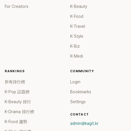
For Creators
K-Beauty
K-Food
K-Travel
K-Style
K-Biz
K-Medi
RANKINGS
COMMUNITY
所有排行榜
Login
K-Pop 話題榜
Bookmarks
K-Beauty 排行
Settings
K-Drama 排行榜
CONTACT
K-Food 趨勢
admin@kagit.kr