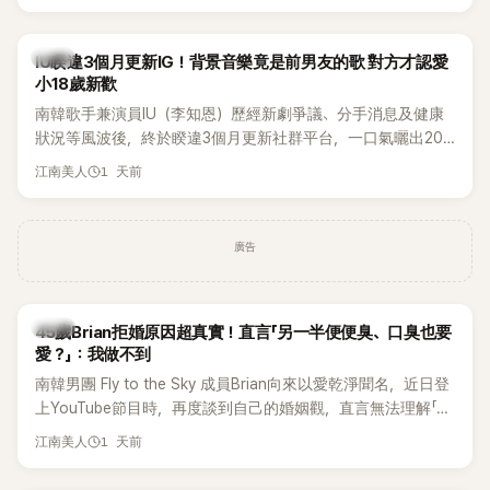
Rosé與Jennie出席，Lisa則因行程安排確定缺席，再度引發粉
絲熱議。
韓星
IU睽違3個月更新IG！背景音樂竟是前男友的歌 對方才認愛
小18歲新歡
南韓歌手兼演員IU（李知恩）歷經新劇爭議、分手消息及健康
狀況等風波後，終於睽違3個月更新社群平台，一口氣曬出20
張近況照，讓大批粉絲又驚又喜。不過，比起照片本身，更引
1 天前
江南美人
發熱議的是，她竟選用前男友張基河所屬樂團的歌曲作為背景
音樂，意外掀起韓網討論。
廣告
韓星
45歲Brian拒婚原因超真實！直言「另一半便便臭、口臭也要
愛？」：我做不到
南韓男團 Fly to the Sky 成員Brian向來以愛乾淨聞名，近日登
上YouTube節目時，再度談到自己的婚姻觀，直言無法理解「連
另一半的口臭、便便臭都要愛」這種說法，更大方表明自己是不
1 天前
江南美人
婚主義者，一番超直白發言掀起熱議。