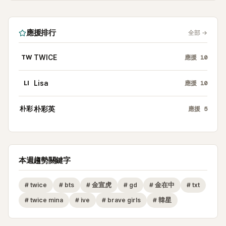
應援排行
全部
→
TW
TWICE
應援
10
LI
Lisa
應援
10
朴彩
朴彩英
應援
5
本週趨勢關鍵字
#
twice
#
bts
#
金宣虎
#
gd
#
金在中
#
txt
#
twice mina
#
ive
#
brave girls
#
韓星