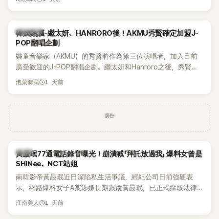
鴉、滑板等文化元素。雖然並非出身四大經紀公司，仍憑藉鮮
明的音樂風格，在海外尤其是歐美市場累積不少人氣，逐漸成
為第五代女團中極具辨識度的新生代代表之一。
熱議討論
韓娛熱議-繼太妍、HANRORO後！AKMU秀賢確定加盟J-
POP翻唱企劃
樂童音樂家（AKMU）的秀賢將作為第三位演唱者，加入目前
廣受歡迎的J-POP翻唱企劃。繼太妍和Hanroro之後，秀賢已
獲選為第三首翻唱歌曲的主唱，並於近期完成錄音。
1 天前
泡菜鄉民
廣告
韓星
黃晸珉77通電話錄音曝光！崩潰喊「拜託放過我」 爆料女曾是
SHINee、NCT站姐
南韓影帝黃晸珉近日深陷私生活爭議，經紀公司日前強硬表
示，網路爆料女子A某涉嫌長期跟蹤黃晸珉，已正式採取法律
行動。不過，A並未停止發聲，持續透過社群平台公開爆料，反
1 天前
江南美人
駁經紀公司的說法，強調兩人一直維持雙向聯繫，並非外界所