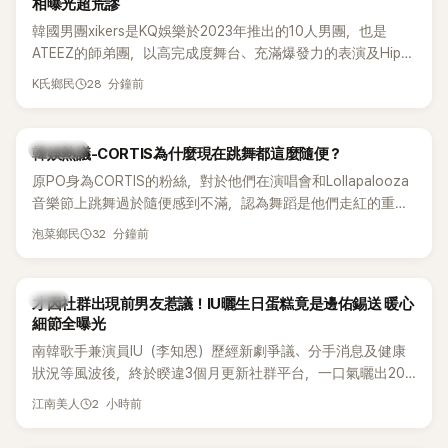
相曝光超荒謬
韓國男團xikers是KQ娛樂於2023年推出的10人男團，也是
ATEEZ的師弟團，以高完成度舞台、充滿爆發力的表演及Hip-
Hop風格聞名，出道後迅速累積大批海內外粉絲，近年也陸續
28 分鐘前
K氏鄉民
登上Lollapalooza等國際大型音樂節，展現新生代男團的舞台
實力。
熱議討論
韓娛熱議-CORTIS為什麼現在跳舞都這麼隨便？
原PO身為CORTIS的粉絲，對於他們在演唱會和Lollapalooza
音樂節上跳舞過於隨便感到不滿，認為舞蹈是他們走紅的重要
原因，希望他們能更認真地表演。
32 分鐘前
泡菜鄉民
韓星
才因社群出現前男友惹議！IU曬生日蛋糕竟是邊佑錫送 暖心
細節全曝光
南韓歌手兼演員IU（李知恩）歷經新劇爭議、分手消息及健康
狀況等風波後，終於睽違3個月更新社群平台，一口氣曬出20
張近況照，讓大批粉絲又驚又喜。其中，一張生日蛋糕照意外
2 小時前
江南美人
掀起熱議，不僅送禮人的身分曝光，就連貼文背景音樂也被眼
尖網友發現暗藏玄機，在韓網引發兩波討論。