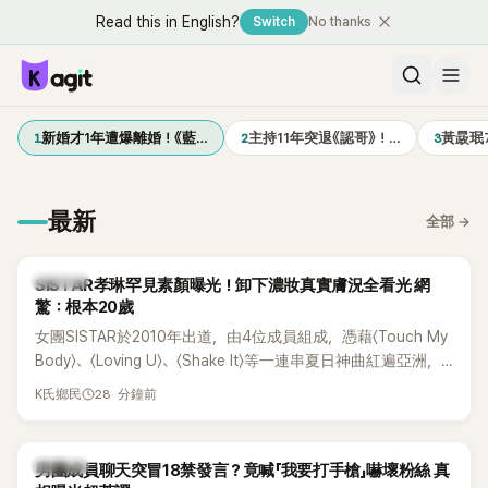
Read this in English?
Switch
No thanks
1
2
3
新婚才1年遭爆離婚！《藍…
主持11年突退《認哥》！…
黃晸珉
最新
全部
→
K-POP
SISTAR孝琳罕見素顏曝光！卸下濃妝真實膚況全看光 網
驚：根本20歲
女團SISTAR於2010年出道，由4位成員組成，憑藉〈Touch My
Body〉、〈Loving U〉、〈Shake It〉等一連串夏日神曲紅遍亞洲，
獲封「夏日女王」。不過，團體在出道滿7年後宣布解散，成員各
28 分鐘前
K氏鄉民
自投入個人演藝事業。向來以性感火辣形象和強大舞台氣場著
稱的孝琳，近日在社群分享與「排球女王」金軟景聚餐的日常，
不僅展現兩人多年不變的好交情，她幾乎素顏入鏡的真實模
K-POP
男團成員聊天突冒18禁發言？竟喊「我要打手槍」嚇壞粉絲 真
樣，也意外掀起網友熱議。