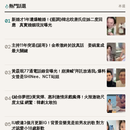
熱門話題
本週
新婚才1年遭爆離婚！《藍調》韓志旼唐氏症姊二度回
01
應 真實婚姻現況曝光
主持11年突退《認哥》！金希澈終於說真話 姜鎬童成
02
最大關鍵
黃晸珉77通電話錄音曝光！崩潰喊「拜託放過我」 爆料
03
女曾是SHINee、NCT站姐
《給你夢想》黃寅燁、惠利激情床戲瘋傳！火辣激吻尺
04
度太猛 網驚：韓劇太敢拍
IU睽違3個月更新IG！背景音樂竟是前男友的歌 對方
05
才認愛小18歲新歡