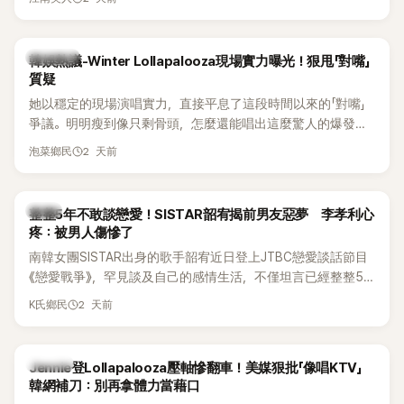
五官與清新空靈的氣質也擄獲大批粉絲。近日，她因分享一組
近況照意外掀起熱議，不是因為仙氣十足的美貌，而是藏在纖
細身材下的超狂背肌與肩膀線條，反差感十足，讓不少網友看
熱議討論
韓娛熱議-Winter Lollapalooza現場實力曝光！狠甩「對嘴」
傻直呼：「原來她身材這麼猛！」
質疑
她以穩定的現場演唱實力，直接平息了這段時間以來的「對嘴」
爭議。明明瘦到像只剩骨頭，怎麼還能唱出這麼驚人的爆發力
和音量？
2 天前
泡菜鄉民
韓星
整整5年不敢談戀愛！SISTAR韶宥揭前男友惡夢 李孝利心
疼：被男人傷慘了
南韓女團SISTAR出身的歌手韶宥近日登上JTBC戀愛談話節目
《戀愛戰爭》，罕見談及自己的感情生活，不僅坦言已經整整5
年沒有談戀愛，更首度透露空窗至今的原因，全與上一段戀情
2 天前
K氏鄉民
有關，一番真心告白讓現場來賓都相當震驚。
K-POP
Jennie登Lollapalooza壓軸慘翻車！美媒狠批「像唱KTV」
韓網補刀：別再拿體力當藉口