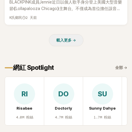
BLACKPINK成員Jennie近日以個人歌手身分登上美國大型音樂
節《Lollapalooza Chicago》主舞台，不僅成為首位擔任該音樂
節Headliner（壓軸主秀）的K-POP女SOLO歌手，寫下全新紀
2 天前
K氏鄉民
錄。然而，演出結束後卻掀起兩極評價，不僅現場歌唱實力遭
部分網友質疑，就連美國當地媒體也毫不留情給出負評，甚至
形容整場演出「就像一場豪華KTV」。
載入更多 →
網紅 Spotlight
全部
→
RI
DO
SU
Risabae
Doctorly
Sunny Dahye
H
4.0M
粉絲
4.7M
粉絲
1.7M
粉絲