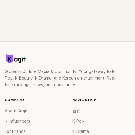
Global K-Culture Media & Community. Your gateway to K-
Pop, K-Beauty, K-Drama, and Korean entertainment. Real-
time rankings, news, and community.
COMPANY
NAVIGATION
About Kagit
首頁
K-Influencers
K-Pop
For Brands
K-Drama