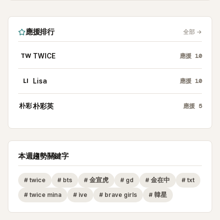
應援排行
全部
→
TW
TWICE
應援
10
LI
Lisa
應援
10
朴彩
朴彩英
應援
5
本週趨勢關鍵字
#
twice
#
bts
#
金宣虎
#
gd
#
金在中
#
txt
#
twice mina
#
ive
#
brave girls
#
韓星