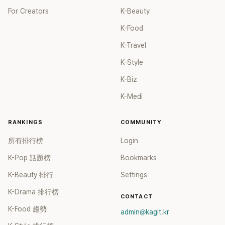
For Creators
K-Beauty
K-Food
K-Travel
K-Style
K-Biz
K-Medi
RANKINGS
COMMUNITY
所有排行榜
Login
K-Pop 話題榜
Bookmarks
K-Beauty 排行
Settings
K-Drama 排行榜
CONTACT
K-Food 趨勢
admin@kagit.kr