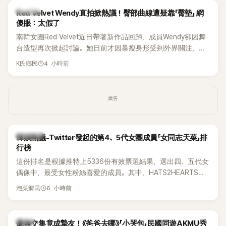
K-POP
Red Velvet Wendy直拍掀熱議！臀部曲線遭疑靠「臀墊」 網
傻眼：太假了
南韓女團Red Velvet近日帶著新作品回歸，成員Wendy卻因舞
台造型再次掀起討論。她日前才因暴瘦身形受到外界關注，又
被質疑在舞台上使用臀墊，如今最新打歌舞台曝光後，再度因
4 小時前
K氏鄉民
身形比例引發熱議。
廣告
熱議討論
韓娛熱議-Twitter發起的第4、5代女團成員「女同志天菜」排
行榜
這份排名是根據推特上5336份有效票選結果，選出四、五代女
偶像中，最受女性粉絲喜愛的成員。其中，HATS2HEARTS成
員包攬了前三名，展現了她們在女性社群中的高人氣。
6 小時前
泡菜鄉民
韓星
毫無交集竟成摯友！《爸爸去哪》「小哭包」民國同遊AKMU秀