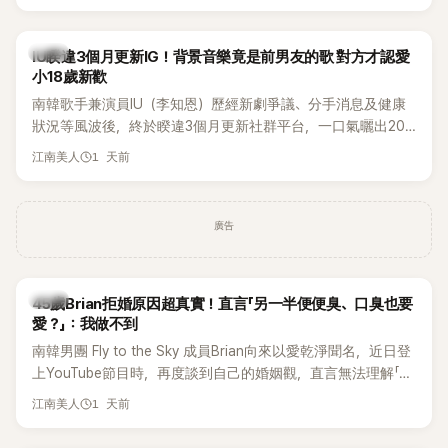
Rosé與Jennie出席，Lisa則因行程安排確定缺席，再度引發粉
絲熱議。
韓星
IU睽違3個月更新IG！背景音樂竟是前男友的歌 對方才認愛
小18歲新歡
南韓歌手兼演員IU（李知恩）歷經新劇爭議、分手消息及健康
狀況等風波後，終於睽違3個月更新社群平台，一口氣曬出20
張近況照，讓大批粉絲又驚又喜。不過，比起照片本身，更引
1 天前
江南美人
發熱議的是，她竟選用前男友張基河所屬樂團的歌曲作為背景
音樂，意外掀起韓網討論。
廣告
韓星
45歲Brian拒婚原因超真實！直言「另一半便便臭、口臭也要
愛？」：我做不到
南韓男團 Fly to the Sky 成員Brian向來以愛乾淨聞名，近日登
上YouTube節目時，再度談到自己的婚姻觀，直言無法理解「連
另一半的口臭、便便臭都要愛」這種說法，更大方表明自己是不
1 天前
江南美人
婚主義者，一番超直白發言掀起熱議。