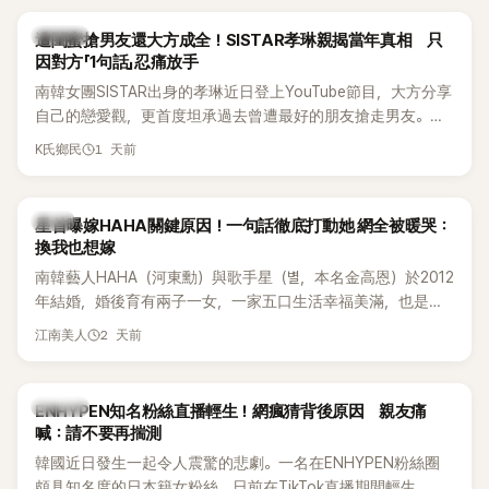
稱的單方面騷擾。如今，韓媒《Dispatch》再曝光雙方77通電話
的錄音內容，而A也首度承認自己過去曾是SHINee、NCT等偶
K-POP
遭閨蜜搶男友還大方成全！SISTAR孝琳親揭當年真相 只
像團體的「站姐」，事件持續延燒。
因對方「1句話」忍痛放手
南韓女團SISTAR出身的孝琳近日登上YouTube節目，大方分享
自己的戀愛觀，更首度坦承過去曾遭最好的朋友搶走男友。她
表示，當時選擇瀟灑放手，但如果同樣的事情現在再發生，「我
1 天前
K氏鄉民
絕對不會坐視不管」，直率發言掀起熱議。
韓星
星首曝嫁HAHA關鍵原因！一句話徹底打動她 網全被暖哭：
換我也想嫁
南韓藝人HAHA（河東勳）與歌手星（별，本名金高恩）於2012
年結婚，婚後育有兩子一女，一家五口生活幸福美滿，也是韓
國演藝圈公認的模範夫妻。近日，星首度公開當年決定嫁給
2 天前
江南美人
HAHA的關鍵原因，竟是一句讓她至今仍難忘的話，也成為她
點頭步入婚姻的最大理由。
K-POP
ENHYPEN知名粉絲直播輕生！網瘋猜背後原因 親友痛
喊：請不要再揣測
韓國近日發生一起令人震驚的悲劇。一名在ENHYPEN粉絲圈
頗具知名度的日本籍女粉絲，日前在TikTok直播期間輕生，最