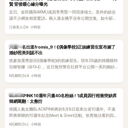
賢 背後暖心緣分曝光
近日，金民國與AKMU成員李秀賢一同現身瑞士，意外的組合
讓不少網友相當驚訝。兩人過去幾乎沒有公開交集，如今卻一
起踏上瑞士之旅，也讓粉絲紛紛好奇：「他們到底是怎麼認識
8 小時前
江南美人
的？」
K-POP
只差一名出道fromis_9！《偶像學校》正妹練習生宣布嫁了
婚紗照美到認不出
曾參加選秀節目《偶像學校》的前練習生、現年29歲的韓國模特
兒柳智娜（유지나），近日無預警在社群平台公開一系列婚紗
照，親自宣布即將步入婚姻，消息曝光後讓不少曾追看節目的
10 小時前
K氏鄉民
粉絲又驚又喜，紛紛送上祝福。
K-POP
BLACKPINK 10週年只邀40名粉絲！1成員因行程衝突缺席
韓網罵翻：太敷衍
韓國人氣女團BLACKPINK將於8月8日迎來出道10週年，不過
即將舉辦的10週年紀念Meet & Greet活動，依舊無法看到四人
合體。根據韓媒《MyDaily》7日報導，當天將由Jisoo（智秀）、
11 小時前
K氏鄉民