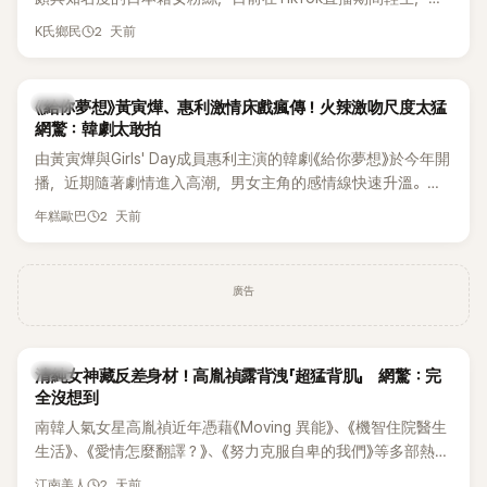
終不幸身亡，消息曝光後震驚韓網，也讓不少粉絲湧入社群平
2 天前
K氏鄉民
台哀悼。事發後，死者親友也陸續出面證實噩耗，並呼籲外界
停止揣測，盼逝者安息。
韓劇
《給你夢想》黃寅燁、惠利激情床戲瘋傳！火辣激吻尺度太猛
網驚：韓劇太敢拍
由黃寅燁與Girls' Day成員惠利主演的韓劇《給你夢想》於今年開
播，近期隨著劇情進入高潮，男女主角的感情線快速升溫。最
新播出的第8集不僅上演火辣吻戲，更接連出現床戲橋段，讓
2 天前
年糕歐巴
相關片段在網路上瘋傳，引發觀眾熱烈討論。
廣告
韓星
清純女神藏反差身材！高胤禎露背洩「超猛背肌」 網驚：完
全沒想到
南韓人氣女星高胤禎近年憑藉《Moving 異能》、《機智住院醫生
生活》、《愛情怎麼翻譯？》、《努力克服自卑的我們》等多部熱門
作品，躍升為韓劇新一代女神代表，不僅演技備受肯定，精緻
2 天前
江南美人