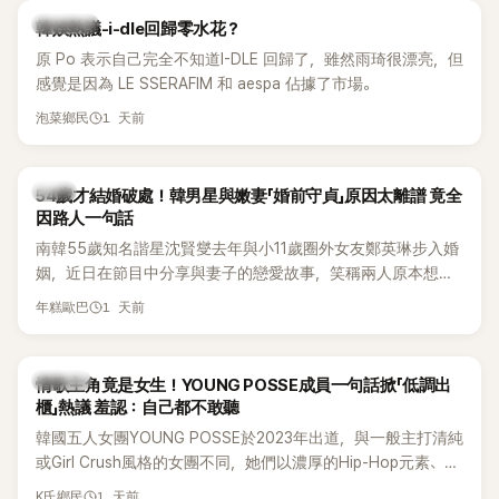
熱議討論
韓娛熱議-i-dle回歸零水花？
原 Po 表示自己完全不知道I-DLE 回歸了，雖然雨琦很漂亮，但
感覺是因為 LE SSERAFIM 和 aespa 佔據了市場。
1 天前
泡菜鄉民
韓星
54歲才結婚破處！韓男星與嫩妻「婚前守貞」原因太離譜 竟全
因路人一句話
南韓55歲知名諧星沈賢燮去年與小11歲圈外女友鄭英琳步入婚
姻，近日在節目中分享與妻子的戀愛故事，笑稱兩人原本想享
受兩人世界，沒想到站在飯店門口時竟被路人認出，還一路替
1 天前
年糕歐巴
他們加油打氣，讓他害羞到最後直接放棄進飯店，意外成了婚
前一直堅守「婚前守貞」的原因之一。
K-POP
情歌主角竟是女生！YOUNG POSSE成員一句話掀「低調出
櫃」熱議 羞認：自己都不敢聽
韓國五人女團YOUNG POSSE於2023年出道，與一般主打清純
或Girl Crush風格的女團不同，她們以濃厚的Hip-Hop元素、自
創Rap及成員親自參與創作為特色，MV也融入美式街頭、塗
1 天前
K氏鄉民