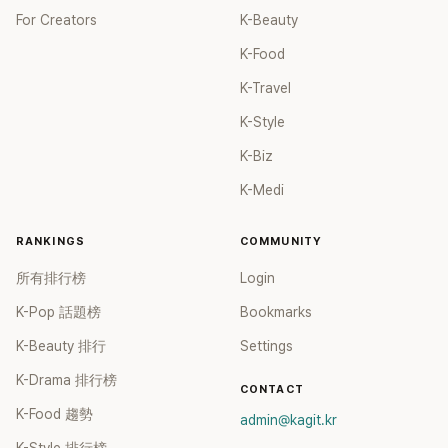
For Creators
K-Beauty
K-Food
K-Travel
K-Style
K-Biz
K-Medi
RANKINGS
COMMUNITY
所有排行榜
Login
K-Pop 話題榜
Bookmarks
K-Beauty 排行
Settings
K-Drama 排行榜
CONTACT
K-Food 趨勢
admin@kagit.kr