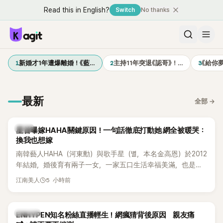
Read this in English?
Switch
No thanks
1
2
3
新婚才1年遭爆離婚！《藍…
主持11年突退《認哥》！…
《給你
最新
全部
→
韓星
星首曝嫁HAHA關鍵原因！一句話徹底打動她 網全被暖哭：
換我也想嫁
南韓藝人HAHA（河東勳）與歌手星（별，本名金高恩）於2012
年結婚，婚後育有兩子一女，一家五口生活幸福美滿，也是韓
國演藝圈公認的模範夫妻。近日，星首度公開當年決定嫁給
5 小時前
江南美人
HAHA的關鍵原因，竟是一句讓她至今仍難忘的話，也成為她
點頭步入婚姻的最大理由。
K-POP
ENHYPEN知名粉絲直播輕生！網瘋猜背後原因 親友痛