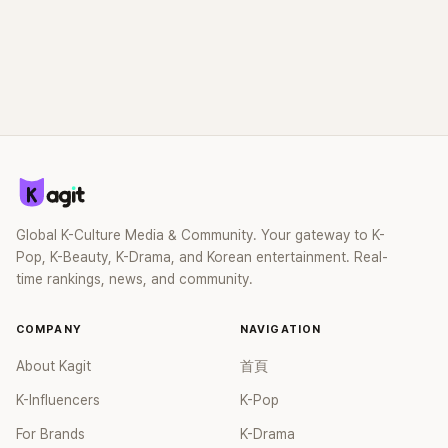
Global K-Culture Media & Community. Your gateway to K-
Pop, K-Beauty, K-Drama, and Korean entertainment. Real-
time rankings, news, and community.
COMPANY
NAVIGATION
About Kagit
首頁
K-Influencers
K-Pop
For Brands
K-Drama