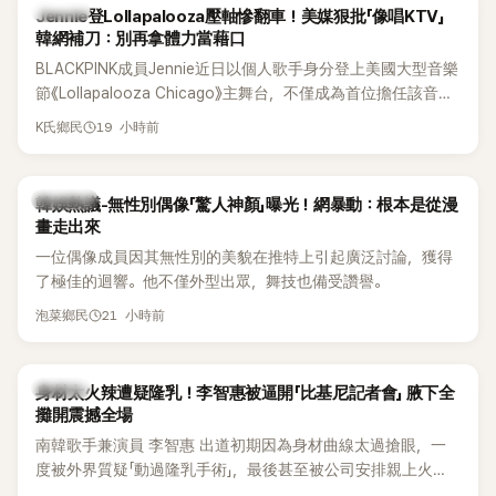
K-POP
Jennie登Lollapalooza壓軸慘翻車！美媒狠批「像唱KTV」
韓網補刀：別再拿體力當藉口
BLACKPINK成員Jennie近日以個人歌手身分登上美國大型音樂
節《Lollapalooza Chicago》主舞台，不僅成為首位擔任該音樂
節Headliner（壓軸主秀）的K-POP女SOLO歌手，寫下全新紀
19 小時前
K氏鄉民
錄。然而，演出結束後卻掀起兩極評價，不僅現場歌唱實力遭
部分網友質疑，就連美國當地媒體也毫不留情給出負評，甚至
形容整場演出「就像一場豪華KTV」。
熱議討論
韓娛熱議-無性別偶像「驚人神顏」曝光！網暴動：根本是從漫
畫走出來
一位偶像成員因其無性別的美貌在推特上引起廣泛討論，獲得
了極佳的迴響。他不僅外型出眾，舞技也備受讚譽。
21 小時前
泡菜鄉民
K-POP
身材太火辣遭疑隆乳！李智惠被逼開「比基尼記者會」 腋下全
攤開震撼全場
南韓歌手兼演員 李智惠 出道初期因為身材曲線太過搶眼，一
度被外界質疑「動過隆乳手術」，最後甚至被公司安排親上火
線，召開前所未見的「泳裝記者會」澄清。這場記者會後來還被