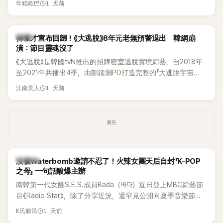
1 天前
年糕歐巴
韓國演藝圈點名為流傳至今的「三大記者會」之一。近日她在綜
藝節目中親口回憶這段「隆乳疑雲黑歷史」，話題再度被翻出來
熱議。 2日播出的 SBS 綜藝節目《我的經紀人太難搞－秘書
韓星
神童才宣布回歸！《大逃脫》8年元老無預警退出 韓網崩
鎮》，邀請同時兼顧工作與育兒的演藝圈代表「媽媽群」——李智
潰：節目靈魂沒了
惠、李賢怡、李恩亨，以第13位「My Star」身分登場，分享最真
《大逃脫》是韓國tvN推出的招牌密室逃脫實境綜藝，自2018年
實的生活日常。 節目一開始，李瑞鎮 率先與李智惠會合，兩人
至2021年共播出4季，由鄭鍾淵PD打造完整的「大逃脫宇宙
邊搭車邊聊天，氣氛輕鬆。聊到最近的新聞，李瑞鎮突然直球
（DTCU）」，憑藉燒腦劇情、電影級場景與龐大世界觀，累積
發問：「妳不是上新聞了？說妳去做整形？是人中縮短手術嗎？」
1 天前
江南美人
大批死忠粉絲，被譽為韓國最具代表性的密室逃脫綜藝之一。
一貫犀利又不留情的問法，讓現場瞬間笑成一片。對此，李智
惠也毫不閃躲，淡定接招，兩人鬥嘴默契十足。 話題接著一路
延燒到過去的爭議。李瑞鎮脫口補刀：「妳以前不是還在游泳池
廣告
開過記者會？」直接點名她當年的風波。李智惠聽了忍不住笑
說：「哥怎麼連這個都知道？」李瑞鎮則回嘴：「那時候新聞鬧那
麼大，不知道才奇怪吧。」一來一往，氣氛反而更加輕鬆。 談到
K-POP
沒被Waterbomb邀請不忍了！火辣女團天后自封「K-POP
當年情況，李智惠終於鬆口坦言，當時確實被質疑動過隆胸手
之母」 一句話酸爆主辦
術。她回憶：「拍了比基尼照片之後，就開始被說是不是去隆乳
南韓第一代女團S.E.S.成員Bada（바다）近日登上MBC綜藝節
了。」為了澄清誤會，她只好親自站出來說清楚。 李智惠進一步
目《Radio Star》，除了分享近況，還罕見公開向夏季音樂節
解釋，當時隆胸手術幾乎只有「腋下切開」一種方式，「所以我就
Waterbomb喊話，笑稱自己至今從未受邀演出，更幽默表示：
想，既然一直說我有做，那我乾脆把腋下給大家看，證明我根
1 天前
K氏鄉民
「我名字就叫『Bada（海）』，Waterbomb卻沒找我，這根本只
本沒動過。」一句話說完，全場瞬間炸鍋，來賓又驚又笑。 事實