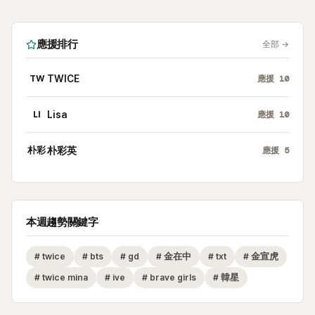
應援排行
全部
→
TW
TWICE
應援
10
LI
Lisa
應援
10
朴彩
朴彩英
應援
5
本週趨勢關鍵字
#
twice
#
bts
#
gd
#
金在中
#
txt
#
金宣虎
#
twice mina
#
ive
#
brave girls
#
韓星