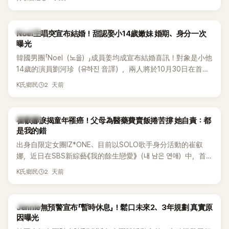
國中時，曾拿下全校第一名，優異成績曝光後，再度掀起網友
熱議。
K-POP
Noel主唱突宣布結婚！甜認娶小14歲嫩妹 婚期、身分一次
曝光
韓國男團「Noel（노을）」成員姜均成宣布結婚喜訊！對象是小他
14歲的演員劉河珍（유하진 音譯），兩人將於10月30日在首爾
低調舉辦婚禮，消息一出立刻引發關注。
2 天前
K氏鄉民
K-POP
崔叡娜淚揭童年罹癌！父母為醫藥費賣飯捲苦撐 她自責：都
是我的錯
出身自限定女團IZ*ONE、目前以SOLO歌手身分活動的崔叡
娜，近日在SBS新綜藝《我的餘生戀愛》（내 남은 연애）中，首
度談起自己幼年罹患小兒癌的經歷，回憶起父母為了籌措醫療
2 天前
K氏鄉民
費四處奔波，甚至靠賣飯捲維持生計，讓她忍不住當場落淚，
坦言年幼時一度認為「都是我的錯」。
K-POP
Jennie無預警宣布「暫時休息」！鬆口未來2、3年規劃 真實原
因曝光