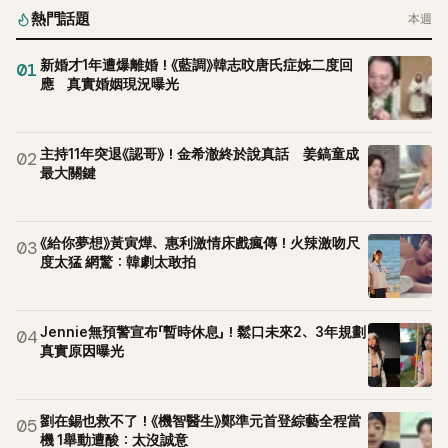
熱門話題
本週
新婚才1年遭爆離婚！《藍調》韓志旼唐氏症姊二度回
01
應 真實婚姻現況曝光
主持11年突退《認哥》！金希澈終於說真話 姜鎬童成
02
最大關鍵
《給你夢想》黃寅燁、惠利激情床戲瘋傳！火辣激吻尺
03
度太猛 網驚：韓劇太敢拍
Jennie無預警宣布「暫時休息」！鬆口未來2、3年規劃
04
真實原因曝光
劉在錫也救不了！《機智醫生》鄭準元首登綜藝全程當
05
機 1舉動遭酸：太沒誠意