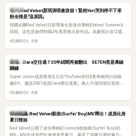
K-POP
有片/Red Velvet瑟琪演唱會淚崩！緊抱Yeri哭到停不下來
粉全猜是「這原因」
韓國女團Red Velvet日前帶著全新迷你專輯《Velvet Summer》
回歸，這也是她們時隔2年再度推出新作品。為慶祝出道12週
年，五位成員也一連舉辦三場粉絲演唱會，與粉絲共同回顧經
2 天前
K氏鄉民
典歌曲、帶來新歌舞台。不過，成員瑟琪卻在演出過程中數度
落淚，令人相當心疼。
K-POP
東海、Dara交往過？20年緋聞再被翻出 SE7EN竟是牽線
關鍵
Super Junior成員東海近日在YouTube節目《東海物與白頭銀
赫》中，邀請2NE1成員Dara擔任嘉賓。兩人不僅回憶出道前的
青澀往事，也首度聊起當年鬧得沸沸揚揚的緋聞，讓東海忍不
2 天前
K氏鄉民
住笑說：「真的有很多粉絲以為我們交往過。」
熱議討論
韓娛熱議-Red Velvet新曲〈Surfin' Boy〉MV釋出！成員化身
夏日辣妹
Red Velvet公開了迷你專輯《Cosmic》收錄曲〈Surfin' Boy〉的
MV。MV中成員們在海邊享受夏日，展現了清爽活潑的魅力。