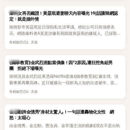
是懂了皮毛。」一番話笑翻全場，也引發網友熱議。
上，早在 2006 年，李智惠就為了證明自己沒有「隆乳」，真的
召開了一場泳裝記者招待會。當時她穿著比基尼站在一排攝影
韓星
爆料女再丟鐵證！黃晸珉避妻聊天內容曝光 1句話讓韓網認
機前，面對媒體擺出各種姿勢，畫面至今仍被網友津津樂道。
定：就是婚外情
這段為平息爭議、直接公開腋下畫面自證清白的往事再度被提
南韓影帝黃晸珉近日深陷私生活爭議，經紀公司日前強硬表
起，節目現場立刻充滿驚呼聲與笑聲，也再次讓人見識到她面
示，網路爆料者A某是涉嫌長期跟蹤黃晸珉的嫌疑人，已採取
對流言時「豁出去」的直率性格。其實她過去也曾在 SBS 節目
法律行動。不過，A某並未因此停止發聲，5日再度透過社群平
《脫掉鞋子恢單4Men》 中，親自公開那張當年引發話題的「腋下
1 天前
年糕歐巴
台公開更多內容，反駁經紀公司的說法，強調兩人的聯繫一直
比基尼照」，再次重提這段至今仍被粉絲視為黑歷史代表作的事
都是「雙向互動」，並非外界所稱的單方面騷擾。
件。 回顧李智惠的演藝路，她於 1998 年以混聲團體 S#arp 成
員身分出道，該團在 2000 年代初期紅極一時，由李智惠、徐
韓星
《鐵拳教育》金武烈差點當偶像！因「2原因」遭狂挖角組男
智英兩位女成員，以及張錫炫、Chris Kim 兩位男成員組成。不
團 拒絕下場曝光
過後來爆出長達四年的團內霸凌風波，甚至傳出徐智英母親對
南韓演員金武烈近來憑藉Netflix影集《鐵拳教育》紅遍全球，演
李智惠言語辱罵、動手等爭議，最終團體於 2002 年解散。 團
藝事業再攀高峰。近日被爆出一段鮮為人知的出道祕辛，原來
體解散後，李智惠轉型 solo，靠著綜藝與歌唱實力持續活躍演
他當年差點不是以演員身分出道，而是成為男團偶像的一員。
2 天前
年糕歐巴
藝圈。據悉，她當年能加入 S#arp，也與 李尚敏 的賞識有關。
感情方面，李智惠於 2017 年與圈外男友結婚，婚後育有兩個
女兒，一家四口生活幸福美滿。如今除了持續活躍於綜藝節
韓星
金志勳誇金憓秀「身材太驚人」！一句話遭轟物化女性 網
目，她經營的 YouTube 頻道也即將突破百萬訂閱，近年內容深
怒：太噁心
受網友喜愛，再度迎來事業第二春。
由金憓秀、金志勳、曹汝貞、金宰澈主演的戲劇《現在不是出軌