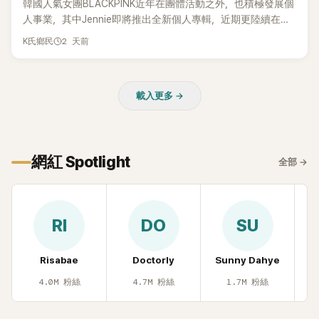
韓國人氣女團BLACKPINK近年在團體活動之外，也積極發展個
人事業，其中Jennie即將推出全新個人專輯，近期更陸續在演
出中搶先公開新歌，引發粉絲高度期待。不過，她近日受訪時
2 天前
K氏鄉民
也透露，完成今年夏季音樂節行程後，將暫時放慢腳步，替自
己安排一段休息時間。
載入更多 →
網紅 Spotlight
全部
→
RI
DO
SU
Risabae
Doctorly
Sunny Dahye
H
4.0M
粉絲
4.7M
粉絲
1.7M
粉絲