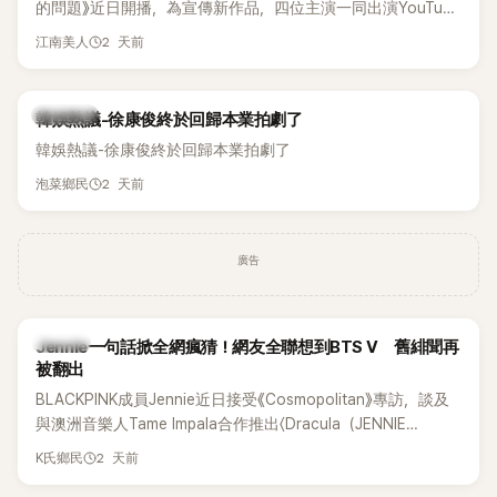
的問題》近日開播，為宣傳新作品，四位主演一同出演YouTube
節目，不料訪談中的一段發言卻意外掀起爭議。不少網友認
2 天前
江南美人
為，他將焦點放在金憓秀的身材，言論帶有「物化女性」意味，
引發大量批評。
熱議討論
韓娛熱議-徐康俊終於回歸本業拍劇了
韓娛熱議-徐康俊終於回歸本業拍劇了
2 天前
泡菜鄉民
廣告
K-POP
Jennie一句話掀全網瘋猜！網友全聯想到BTS V 舊緋聞再
被翻出
BLACKPINK成員Jennie近日接受《Cosmopolitan》專訪，談及
與澳洲音樂人Tame Impala合作推出〈Dracula（JENNIE
Remix）〉的幕後故事，沒想到她一句關於「共同朋友」的回答，
2 天前
K氏鄉民
竟再次引發外界對她與BTS成員V緋聞的討論。