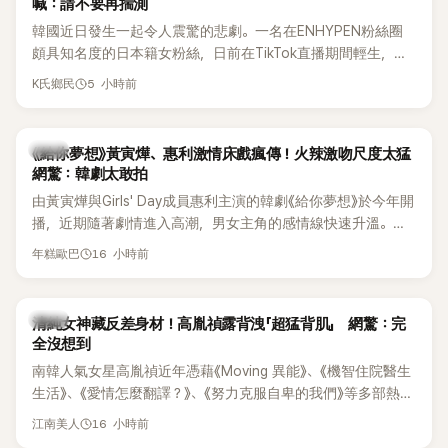
喊：請不要再揣測
韓國近日發生一起令人震驚的悲劇。一名在ENHYPEN粉絲圈
頗具知名度的日本籍女粉絲，日前在TikTok直播期間輕生，最
終不幸身亡，消息曝光後震驚韓網，也讓不少粉絲湧入社群平
5 小時前
K氏鄉民
台哀悼。事發後，死者親友也陸續出面證實噩耗，並呼籲外界
停止揣測，盼逝者安息。
韓劇
《給你夢想》黃寅燁、惠利激情床戲瘋傳！火辣激吻尺度太猛
網驚：韓劇太敢拍
由黃寅燁與Girls' Day成員惠利主演的韓劇《給你夢想》於今年開
播，近期隨著劇情進入高潮，男女主角的感情線快速升溫。最
新播出的第8集不僅上演火辣吻戲，更接連出現床戲橋段，讓
16 小時前
年糕歐巴
相關片段在網路上瘋傳，引發觀眾熱烈討論。
韓星
清純女神藏反差身材！高胤禎露背洩「超猛背肌」 網驚：完
全沒想到
南韓人氣女星高胤禎近年憑藉《Moving 異能》、《機智住院醫生
生活》、《愛情怎麼翻譯？》、《努力克服自卑的我們》等多部熱門
作品，躍升為韓劇新一代女神代表，不僅演技備受肯定，精緻
16 小時前
江南美人
五官與清新空靈的氣質也擄獲大批粉絲。近日，她因分享一組