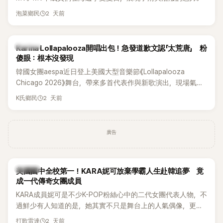
2 天前
泡菜鄉民
K-POP
Karina Lollapalooza開唱出包！急發道歉文認「太荒唐」 粉
傻眼：根本沒發現
韓國女團aespa近日登上美國大型音樂節《Lollapalooza
Chicago 2026》舞台，帶來多首代表作與新歌演出，現場氣氛
嗨翻。不過，成員Karina卻在演出後主動坦承，自己因為太緊
2 天前
K氏鄉民
張，在表演過程中一度忘記歌詞，還親自向粉絲道歉。
廣告
K-POP
美國國中全校第一！KARA妮可放棄學霸人生赴韓追夢 竟
成一代傳奇女團成員
KARA成員妮可是不少K-POP粉絲心中的二代女團代表人物，不
過鮮少有人知道的是，她其實不只是舞台上的人氣偶像，更是
一名不折不扣的學霸。她日前在節目中透露，自己在美國就讀
2 天前
打歌雷達