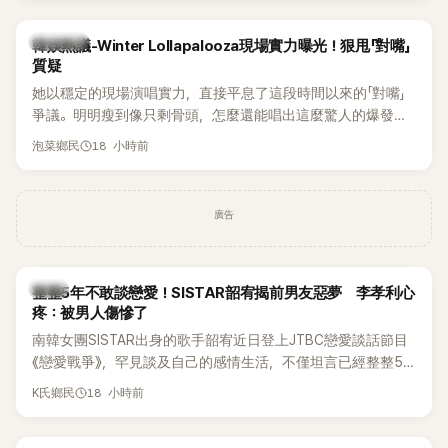
近況照意外掀起熱議，不是因為仙氣十足的美貌，而是藏在纖
細身材下的超狂背肌與肩膀線條，反差感十足，讓不少網友看
熱議討論
韓娛熱議-Winter Lollapalooza現場實力曝光！狠甩「對嘴」
傻直呼：「原來她身材這麼猛！」
質疑
她以穩定的現場演唱實力，直接平息了這段時間以來的「對嘴」
爭議。明明瘦到像只剩骨頭，怎麼還能唱出這麼驚人的爆發力
和音量？
18 小時前
泡菜鄉民
廣告
韓星
整整5年不敢談戀愛！SISTAR韶宥揭前男友惡夢 李孝利心
疼：被男人傷慘了
南韓女團SISTAR出身的歌手韶宥近日登上JTBC戀愛談話節目
《戀愛戰爭》，罕見談及自己的感情生活，不僅坦言已經整整5
年沒有談戀愛，更首度透露空窗至今的原因，全與上一段戀情
18 小時前
K氏鄉民
有關，一番真心告白讓現場來賓都相當震驚。