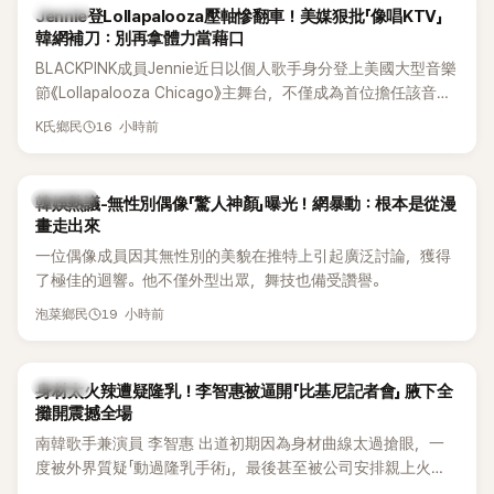
K-POP
Jennie登Lollapalooza壓軸慘翻車！美媒狠批「像唱KTV」
韓網補刀：別再拿體力當藉口
BLACKPINK成員Jennie近日以個人歌手身分登上美國大型音樂
節《Lollapalooza Chicago》主舞台，不僅成為首位擔任該音樂
節Headliner（壓軸主秀）的K-POP女SOLO歌手，寫下全新紀
16 小時前
K氏鄉民
錄。然而，演出結束後卻掀起兩極評價，不僅現場歌唱實力遭
部分網友質疑，就連美國當地媒體也毫不留情給出負評，甚至
形容整場演出「就像一場豪華KTV」。
熱議討論
韓娛熱議-無性別偶像「驚人神顏」曝光！網暴動：根本是從漫
畫走出來
一位偶像成員因其無性別的美貌在推特上引起廣泛討論，獲得
了極佳的迴響。他不僅外型出眾，舞技也備受讚譽。
19 小時前
泡菜鄉民
K-POP
身材太火辣遭疑隆乳！李智惠被逼開「比基尼記者會」 腋下全
攤開震撼全場
南韓歌手兼演員 李智惠 出道初期因為身材曲線太過搶眼，一
度被外界質疑「動過隆乳手術」，最後甚至被公司安排親上火
線，召開前所未見的「泳裝記者會」澄清。這場記者會後來還被