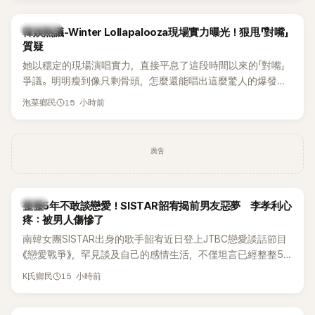
近況照意外掀起熱議，不是因為仙氣十足的美貌，而是藏在纖
細身材下的超狂背肌與肩膀線條，反差感十足，讓不少網友看
熱議討論
韓娛熱議-Winter Lollapalooza現場實力曝光！狠甩「對嘴」
傻直呼：「原來她身材這麼猛！」
質疑
她以穩定的現場演唱實力，直接平息了這段時間以來的「對嘴」
爭議。明明瘦到像只剩骨頭，怎麼還能唱出這麼驚人的爆發力
和音量？
15 小時前
泡菜鄉民
廣告
韓星
整整5年不敢談戀愛！SISTAR韶宥揭前男友惡夢 李孝利心
疼：被男人傷慘了
南韓女團SISTAR出身的歌手韶宥近日登上JTBC戀愛談話節目
《戀愛戰爭》，罕見談及自己的感情生活，不僅坦言已經整整5
年沒有談戀愛，更首度透露空窗至今的原因，全與上一段戀情
15 小時前
K氏鄉民
有關，一番真心告白讓現場來賓都相當震驚。