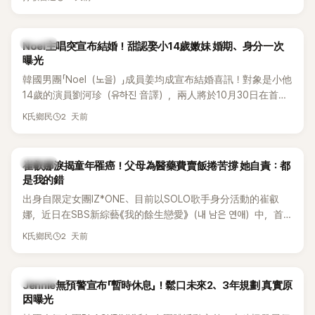
國中時，曾拿下全校第一名，優異成績曝光後，再度掀起網友
熱議。
K-POP
Noel主唱突宣布結婚！甜認娶小14歲嫩妹 婚期、身分一次
曝光
韓國男團「Noel（노을）」成員姜均成宣布結婚喜訊！對象是小他
14歲的演員劉河珍（유하진 音譯），兩人將於10月30日在首爾
低調舉辦婚禮，消息一出立刻引發關注。
2 天前
K氏鄉民
K-POP
崔叡娜淚揭童年罹癌！父母為醫藥費賣飯捲苦撐 她自責：都
是我的錯
出身自限定女團IZ*ONE、目前以SOLO歌手身分活動的崔叡
娜，近日在SBS新綜藝《我的餘生戀愛》（내 남은 연애）中，首
度談起自己幼年罹患小兒癌的經歷，回憶起父母為了籌措醫療
2 天前
K氏鄉民
費四處奔波，甚至靠賣飯捲維持生計，讓她忍不住當場落淚，
坦言年幼時一度認為「都是我的錯」。
K-POP
Jennie無預警宣布「暫時休息」！鬆口未來2、3年規劃 真實原
因曝光