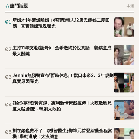
熱門話題
本週
新婚才1年遭爆離婚！《藍調》韓志旼唐氏症姊二度回
01
應 真實婚姻現況曝光
主持11年突退《認哥》！金希澈終於說真話 姜鎬童成
02
最大關鍵
Jennie無預警宣布「暫時休息」！鬆口未來2、3年規劃
03
真實原因曝光
《給你夢想》黃寅燁、惠利激情床戲瘋傳！火辣激吻尺
04
度太猛 網驚：韓劇太敢拍
劉在錫也救不了！《機智醫生》鄭準元首登綜藝全程當
05
機 1舉動遭酸：太沒誠意