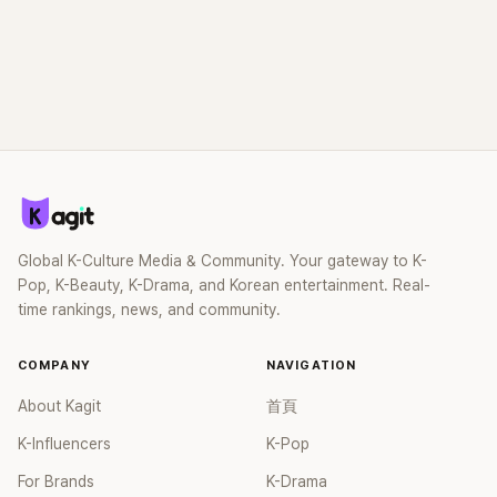
Global K-Culture Media & Community. Your gateway to K-
Pop, K-Beauty, K-Drama, and Korean entertainment. Real-
time rankings, news, and community.
COMPANY
NAVIGATION
About Kagit
首頁
K-Influencers
K-Pop
For Brands
K-Drama