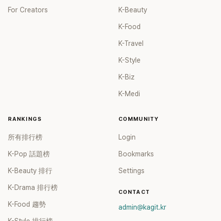
For Creators
K-Beauty
K-Food
K-Travel
K-Style
K-Biz
K-Medi
RANKINGS
COMMUNITY
所有排行榜
Login
K-Pop 話題榜
Bookmarks
K-Beauty 排行
Settings
K-Drama 排行榜
CONTACT
K-Food 趨勢
admin@kagit.kr