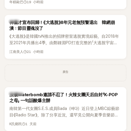
19 小時前
年糕歐巴
韓國演藝圈點名為流傳至今的「三大記者會」之一。近日她在綜
藝節目中親口回憶這段「隆乳疑雲黑歷史」，話題再度被翻出來
熱議。 2日播出的 SBS 綜藝節目《我的經紀人太難搞－秘書
韓星
神童才宣布回歸！《大逃脫》8年元老無預警退出 韓網崩
鎮》，邀請同時兼顧工作與育兒的演藝圈代表「媽媽群」——李智
潰：節目靈魂沒了
惠、李賢怡、李恩亨，以第13位「My Star」身分登場，分享最真
《大逃脫》是韓國tvN推出的招牌密室逃脫實境綜藝，自2018年
實的生活日常。 節目一開始，李瑞鎮 率先與李智惠會合，兩人
至2021年共播出4季，由鄭鍾淵PD打造完整的「大逃脫宇宙
邊搭車邊聊天，氣氛輕鬆。聊到最近的新聞，李瑞鎮突然直球
（DTCU）」，憑藉燒腦劇情、電影級場景與龐大世界觀，累積
發問：「妳不是上新聞了？說妳去做整形？是人中縮短手術嗎？」
21 小時前
江南美人
大批死忠粉絲，被譽為韓國最具代表性的密室逃脫綜藝之一。
一貫犀利又不留情的問法，讓現場瞬間笑成一片。對此，李智
惠也毫不閃躲，淡定接招，兩人鬥嘴默契十足。 話題接著一路
延燒到過去的爭議。李瑞鎮脫口補刀：「妳以前不是還在游泳池
廣告
開過記者會？」直接點名她當年的風波。李智惠聽了忍不住笑
說：「哥怎麼連這個都知道？」李瑞鎮則回嘴：「那時候新聞鬧那
麼大，不知道才奇怪吧。」一來一往，氣氛反而更加輕鬆。 談到
K-POP
沒被Waterbomb邀請不忍了！火辣女團天后自封「K-POP
當年情況，李智惠終於鬆口坦言，當時確實被質疑動過隆胸手
之母」 一句話酸爆主辦
術。她回憶：「拍了比基尼照片之後，就開始被說是不是去隆乳
南韓第一代女團S.E.S.成員Bada（바다）近日登上MBC綜藝節
了。」為了澄清誤會，她只好親自站出來說清楚。 李智惠進一步
目《Radio Star》，除了分享近況，還罕見公開向夏季音樂節
解釋，當時隆胸手術幾乎只有「腋下切開」一種方式，「所以我就
Waterbomb喊話，笑稱自己至今從未受邀演出，更幽默表示：
想，既然一直說我有做，那我乾脆把腋下給大家看，證明我根
1 天前
K氏鄉民
「我名字就叫『Bada（海）』，Waterbomb卻沒找我，這根本只
本沒動過。」一句話說完，全場瞬間炸鍋，來賓又驚又笑。 事實