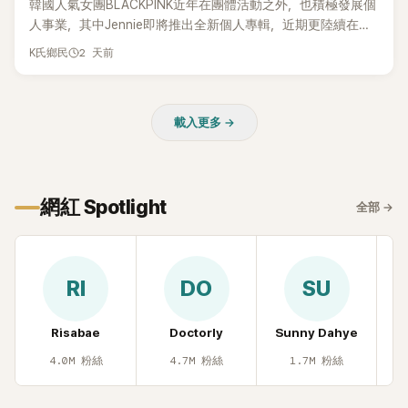
韓國人氣女團BLACKPINK近年在團體活動之外，也積極發展個
人事業，其中Jennie即將推出全新個人專輯，近期更陸續在演
出中搶先公開新歌，引發粉絲高度期待。不過，她近日受訪時
2 天前
K氏鄉民
也透露，完成今年夏季音樂節行程後，將暫時放慢腳步，替自
己安排一段休息時間。
載入更多 →
網紅 Spotlight
全部
→
RI
DO
SU
Risabae
Doctorly
Sunny Dahye
H
4.0M
粉絲
4.7M
粉絲
1.7M
粉絲