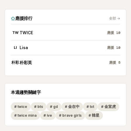
應援排行
全部
→
TW
TWICE
應援
10
LI
Lisa
應援
10
朴彩
朴彩英
應援
5
本週趨勢關鍵字
#
twice
#
bts
#
gd
#
金在中
#
txt
#
金宣虎
#
twice mina
#
ive
#
brave girls
#
韓星