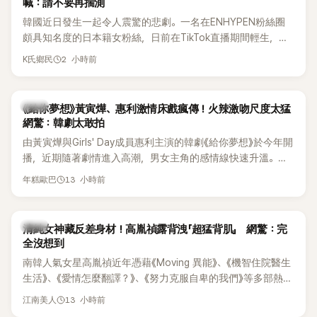
喊：請不要再揣測
韓國近日發生一起令人震驚的悲劇。一名在ENHYPEN粉絲圈
頗具知名度的日本籍女粉絲，日前在TikTok直播期間輕生，最
終不幸身亡，消息曝光後震驚韓網，也讓不少粉絲湧入社群平
2 小時前
K氏鄉民
台哀悼。事發後，死者親友也陸續出面證實噩耗，並呼籲外界
停止揣測，盼逝者安息。
韓劇
《給你夢想》黃寅燁、惠利激情床戲瘋傳！火辣激吻尺度太猛
網驚：韓劇太敢拍
由黃寅燁與Girls' Day成員惠利主演的韓劇《給你夢想》於今年開
播，近期隨著劇情進入高潮，男女主角的感情線快速升溫。最
新播出的第8集不僅上演火辣吻戲，更接連出現床戲橋段，讓
13 小時前
年糕歐巴
相關片段在網路上瘋傳，引發觀眾熱烈討論。
韓星
清純女神藏反差身材！高胤禎露背洩「超猛背肌」 網驚：完
全沒想到
南韓人氣女星高胤禎近年憑藉《Moving 異能》、《機智住院醫生
生活》、《愛情怎麼翻譯？》、《努力克服自卑的我們》等多部熱門
作品，躍升為韓劇新一代女神代表，不僅演技備受肯定，精緻
13 小時前
江南美人
五官與清新空靈的氣質也擄獲大批粉絲。近日，她因分享一組