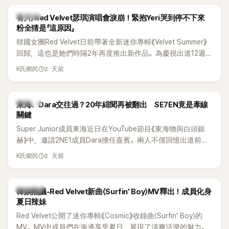
K-POP
有片/Red Velvet瑟琪演唱會淚崩！緊抱Yeri哭到停不下來
粉全猜是「這原因」
韓國女團Red Velvet日前帶著全新迷你專輯《Velvet Summer》
回歸，這也是她們時隔2年再度推出新作品。為慶祝出道12週
年，五位成員也一連舉辦三場粉絲演唱會，與粉絲共同回顧經
2 天前
K氏鄉民
典歌曲、帶來新歌舞台。不過，成員瑟琪卻在演出過程中數度
落淚，令人相當心疼。
K-POP
東海、Dara交往過？20年緋聞再被翻出 SE7EN竟是牽線
關鍵
Super Junior成員東海近日在YouTube節目《東海物與白頭銀
赫》中，邀請2NE1成員Dara擔任嘉賓。兩人不僅回憶出道前的
青澀往事，也首度聊起當年鬧得沸沸揚揚的緋聞，讓東海忍不
2 天前
K氏鄉民
住笑說：「真的有很多粉絲以為我們交往過。」
熱議討論
韓娛熱議-Red Velvet新曲〈Surfin' Boy〉MV釋出！成員化身
夏日辣妹
Red Velvet公開了迷你專輯《Cosmic》收錄曲〈Surfin' Boy〉的
MV。MV中成員們在海邊享受夏日，展現了清爽活潑的魅力。