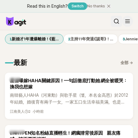
Read this in English?
Switch
No thanks
1
2
3
新婚才1年遭爆離婚！《藍…
主持11年突退《認哥》！…
Jenn
最新
全部
→
韓星
星首曝嫁HAHA關鍵原因！一句話徹底打動她 網全被暖哭：
換我也想嫁
南韓藝人HAHA（河東勳）與歌手星（별，本名金高恩）於2012
年結婚，婚後育有兩子一女，一家五口生活幸福美滿，也是韓
國演藝圈公認的模範夫妻。近日，星首度公開當年決定嫁給
2 小時前
江南美人
HAHA的關鍵原因，竟是一句讓她至今仍難忘的話，也成為她
點頭步入婚姻的最大理由。
K-POP
ENHYPEN知名粉絲直播輕生！網瘋猜背後原因 親友痛