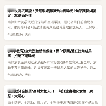
是懂了皮毛。」一番話笑翻全場，也引發網友熱議。
上，早在 2006 年，李智惠就為了證明自己沒有「隆乳」，真的
召開了一場泳裝記者招待會。當時她穿著比基尼站在一排攝影
韓星
爆料女再丟鐵證！黃晸珉避妻聊天內容曝光 1句話讓韓網認
機前，面對媒體擺出各種姿勢，畫面至今仍被網友津津樂道。
定：就是婚外情
這段為平息爭議、直接公開腋下畫面自證清白的往事再度被提
南韓影帝黃晸珉近日深陷私生活爭議，經紀公司日前強硬表
起，節目現場立刻充滿驚呼聲與笑聲，也再次讓人見識到她面
示，網路爆料者A某是涉嫌長期跟蹤黃晸珉的嫌疑人，已採取
對流言時「豁出去」的直率性格。其實她過去也曾在 SBS 節目
法律行動。不過，A某並未因此停止發聲，5日再度透過社群平
《脫掉鞋子恢單4Men》 中，親自公開那張當年引發話題的「腋下
1 天前
年糕歐巴
台公開更多內容，反駁經紀公司的說法，強調兩人的聯繫一直
比基尼照」，再次重提這段至今仍被粉絲視為黑歷史代表作的事
都是「雙向互動」，並非外界所稱的單方面騷擾。
件。 回顧李智惠的演藝路，她於 1998 年以混聲團體 S#arp 成
員身分出道，該團在 2000 年代初期紅極一時，由李智惠、徐
韓星
《鐵拳教育》金武烈差點當偶像！因「2原因」遭狂挖角組男
智英兩位女成員，以及張錫炫、Chris Kim 兩位男成員組成。不
團 拒絕下場曝光
過後來爆出長達四年的團內霸凌風波，甚至傳出徐智英母親對
南韓演員金武烈近來憑藉Netflix影集《鐵拳教育》紅遍全球，演
李智惠言語辱罵、動手等爭議，最終團體於 2002 年解散。 團
藝事業再攀高峰。近日被爆出一段鮮為人知的出道祕辛，原來
體解散後，李智惠轉型 solo，靠著綜藝與歌唱實力持續活躍演
他當年差點不是以演員身分出道，而是成為男團偶像的一員。
2 天前
年糕歐巴
藝圈。據悉，她當年能加入 S#arp，也與 李尚敏 的賞識有關。
感情方面，李智惠於 2017 年與圈外男友結婚，婚後育有兩個
女兒，一家四口生活幸福美滿。如今除了持續活躍於綜藝節
韓星
金志勳誇金憓秀「身材太驚人」！一句話遭轟物化女性 網
目，她經營的 YouTube 頻道也即將突破百萬訂閱，近年內容深
怒：太噁心
受網友喜愛，再度迎來事業第二春。
由金憓秀、金志勳、曹汝貞、金宰澈主演的戲劇《現在不是出軌