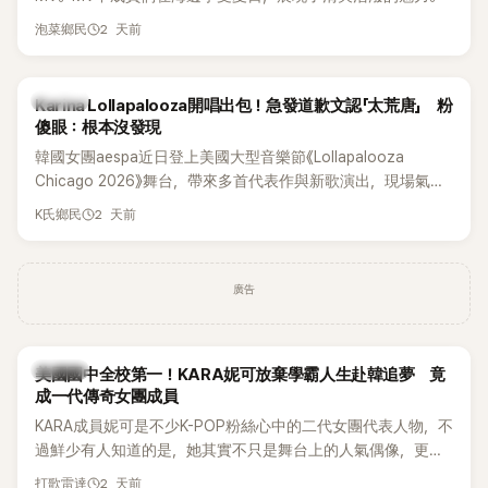
2 天前
泡菜鄉民
K-POP
Karina Lollapalooza開唱出包！急發道歉文認「太荒唐」 粉
傻眼：根本沒發現
韓國女團aespa近日登上美國大型音樂節《Lollapalooza
Chicago 2026》舞台，帶來多首代表作與新歌演出，現場氣氛
嗨翻。不過，成員Karina卻在演出後主動坦承，自己因為太緊
2 天前
K氏鄉民
張，在表演過程中一度忘記歌詞，還親自向粉絲道歉。
廣告
K-POP
美國國中全校第一！KARA妮可放棄學霸人生赴韓追夢 竟
成一代傳奇女團成員
KARA成員妮可是不少K-POP粉絲心中的二代女團代表人物，不
過鮮少有人知道的是，她其實不只是舞台上的人氣偶像，更是
一名不折不扣的學霸。她日前在節目中透露，自己在美國就讀
2 天前
打歌雷達