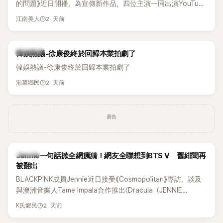
的問題》近日開播，為宣傳新作品，四位主演一同出演YouTube
節目，不料訪談中的一段發言卻意外掀起爭議。不少網友認
2 天前
江南美人
為，他將焦點放在金憓秀的身材，言論帶有「物化女性」意味，
引發大量批評。
熱議討論
韓娛熱議-徐康俊終於回歸本業拍劇了
韓娛熱議-徐康俊終於回歸本業拍劇了
2 天前
泡菜鄉民
廣告
K-POP
Jennie一句話掀全網瘋猜！網友全聯想到BTS V 舊緋聞再
被翻出
BLACKPINK成員Jennie近日接受《Cosmopolitan》專訪，談及
與澳洲音樂人Tame Impala合作推出〈Dracula（JENNIE
Remix）〉的幕後故事，沒想到她一句關於「共同朋友」的回答，
2 天前
K氏鄉民
竟再次引發外界對她與BTS成員V緋聞的討論。