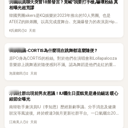
K-POP
男團成員聊天突冒18禁發言？竟喊「我要打手槍」嚇壞粉絲 真
樣，也意外掀起網友熱議。
相曝光超荒謬
韓國男團xikers是KQ娛樂於2023年推出的10人男團，也是
ATEEZ的師弟團，以高完成度舞台、充滿爆發力的表演及Hip-
Hop風格聞名，出道後迅速累積大批海內外粉絲，近年也陸續
2 天前
K氏鄉民
登上Lollapalooza等國際大型音樂節，展現新生代男團的舞台
實力。
熱議討論
韓娛熱議-CORTIS為什麼現在跳舞都這麼隨便？
原PO身為CORTIS的粉絲，對於他們在演唱會和Lollapalooza
音樂節上跳舞過於隨便感到不滿，認為舞蹈是他們走紅的重要
原因，希望他們能更認真地表演。
2 天前
泡菜鄉民
韓星
才因社群出現前男友惹議！IU曬生日蛋糕竟是邊佑錫送 暖心
細節全曝光
南韓歌手兼演員IU（李知恩）歷經新劇爭議、分手消息及健康
狀況等風波後，終於睽違3個月更新社群平台，一口氣曬出20
張近況照，讓大批粉絲又驚又喜。其中，一張生日蛋糕照意外
2 天前
江南美人
掀起熱議，不僅送禮人的身分曝光，就連貼文背景音樂也被眼