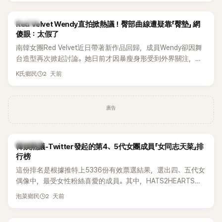
尖網友發現暗藏玄機，在韓網引發兩波討論。
K-POP
Red Velvet Wendy直拍掀熱議！臀部曲線遭疑靠「臀墊」 網
傻眼：太假了
南韓女團Red Velvet近日帶著新作品回歸，成員Wendy卻因舞
台造型再次掀起討論。她日前才因暴瘦身形受到外界關注，又
被質疑在舞台上使用臀墊，如今最新打歌舞台曝光後，再度因
2 天前
K氏鄉民
身形比例引發熱議。
廣告
熱議討論
韓娛熱議-Twitter發起的第4、5代女團成員「女同志天菜」排
行榜
這份排名是根據推特上5336份有效票選結果，選出四、五代女
偶像中，最受女性粉絲喜愛的成員。其中，HATS2HEARTS成
員包攬了前三名，展現了她們在女性社群中的高人氣。
2 天前
泡菜鄉民