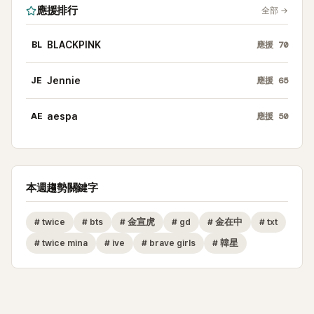
應援排行
全部
→
BL
BLACKPINK
應援
70
JE
Jennie
應援
65
AE
aespa
應援
50
本週趨勢關鍵字
#
twice
#
bts
#
金宣虎
#
gd
#
金在中
#
txt
#
twice mina
#
ive
#
brave girls
#
韓星