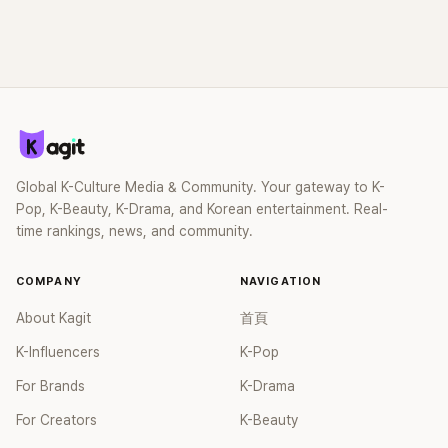
Global K-Culture Media & Community. Your gateway to K-
Pop, K-Beauty, K-Drama, and Korean entertainment. Real-
time rankings, news, and community.
COMPANY
NAVIGATION
About Kagit
首頁
K-Influencers
K-Pop
For Brands
K-Drama
For Creators
K-Beauty