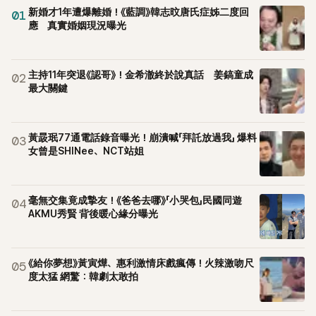
新婚才1年遭爆離婚！《藍調》韓志旼唐氏症姊二度回
01
應 真實婚姻現況曝光
主持11年突退《認哥》！金希澈終於說真話 姜鎬童成
02
最大關鍵
黃晸珉77通電話錄音曝光！崩潰喊「拜託放過我」 爆料
03
女曾是SHINee、NCT站姐
毫無交集竟成摯友！《爸爸去哪》「小哭包」民國同遊
04
AKMU秀賢 背後暖心緣分曝光
《給你夢想》黃寅燁、惠利激情床戲瘋傳！火辣激吻尺
05
度太猛 網驚：韓劇太敢拍