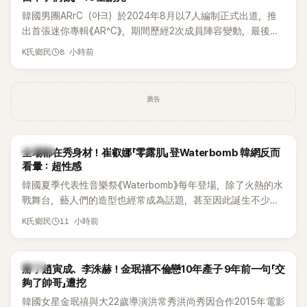
韓國男團ARrC（아크）於2024年8月以7人編制正式出道，推
出首張迷你專輯《AR^C》，期間歷經2次成員陣容變動，最後一
張作品則是2025年11月推出的〈Skiid〉。沒想到出道不到2年，
8 小時前
K氏鄉民
所屬公司MYSTIC STORY便在2026年6月23日宣布結束ARrC
的團體活動，7名成員未來將各自發展，消息一出也讓粉絲相
當錯愕。
廣告
K-POP
全場都在秀身材！崔叡娜「零露肌」登Waterbomb 韓網反而
看暈：超性感
韓國夏季代表性音樂祭《Waterbomb》每年登場，除了火熱的水
戰舞台，藝人們的造型也經常成為話題，甚至因此誕生不少
「Waterbomb女神」、「Waterbomb男神」。過去包括泫雅、宣
11 小時前
K氏鄉民
美、請夏、BLACKPINK成員及權恩妃等人，都曾憑藉性感舞台
掀起熱烈討論。
韓星
掰了趙寅成、李洙赫！金珉禧不倫戀10年產子 9年前一句「交
夠了帥哥」遭挖
韓國女星金珉禧與大22歲導演洪常秀洪尚秀因合作2015年電影