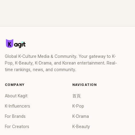
Global K-Culture Media & Community. Your gateway to K-
Pop, K-Beauty, K-Drama, and Korean entertainment. Real-
time rankings, news, and community.
COMPANY
NAVIGATION
About Kagit
首頁
K-Influencers
K-Pop
For Brands
K-Drama
For Creators
K-Beauty