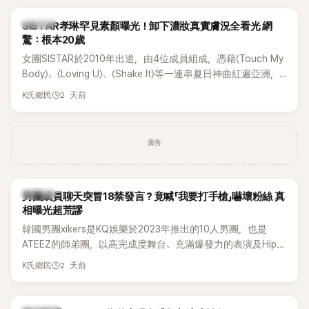
部死掉」等激烈言論，引發外界譁然。
K-POP
SISTAR孝琳罕見素顏曝光！卸下濃妝真實膚況全看光 網
驚：根本20歲
女團SISTAR於2010年出道，由4位成員組成，憑藉〈Touch My
Body〉、〈Loving U〉、〈Shake It〉等一連串夏日神曲紅遍亞洲，
獲封「夏日女王」。不過，團體在出道滿7年後宣布解散，成員各
2 天前
K氏鄉民
自投入個人演藝事業。向來以性感火辣形象和強大舞台氣場著
稱的孝琳，近日在社群分享與「排球女王」金軟景聚餐的日常，
不僅展現兩人多年不變的好交情，她幾乎素顏入鏡的真實模
廣告
樣，也意外掀起網友熱議。
K-POP
男團成員聊天突冒18禁發言？竟喊「我要打手槍」嚇壞粉絲 真
相曝光超荒謬
韓國男團xikers是KQ娛樂於2023年推出的10人男團，也是
ATEEZ的師弟團，以高完成度舞台、充滿爆發力的表演及Hip-
Hop風格聞名，出道後迅速累積大批海內外粉絲，近年也陸續
2 天前
K氏鄉民
登上Lollapalooza等國際大型音樂節，展現新生代男團的舞台
實力。