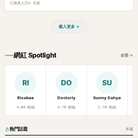
張近況照，讓大批粉絲又驚又喜。不過，比起照片本身，更引
3 天前
江南美人
發熱議的是，她竟選用前男友張基河所屬樂團的歌曲作為背景
音樂，意外掀起韓網討論。
載入更多 →
網紅 Spotlight
全部
→
RI
DO
SU
Risabae
Doctorly
Sunny Dahye
H
4.0M
粉絲
4.7M
粉絲
1.7M
粉絲
熱門話題
本週