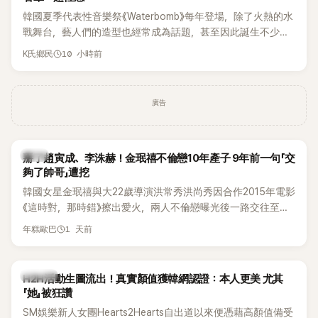
韓國夏季代表性音樂祭《Waterbomb》每年登場，除了火熱的水
戰舞台，藝人們的造型也經常成為話題，甚至因此誕生不少
「Waterbomb女神」、「Waterbomb男神」。過去包括泫雅、宣
10 小時前
K氏鄉民
美、請夏、BLACKPINK成員及權恩妃等人，都曾憑藉性感舞台
掀起熱烈討論。
廣告
韓星
掰了趙寅成、李洙赫！金珉禧不倫戀10年產子 9年前一句「交
夠了帥哥」遭挖
韓國女星金珉禧與大22歲導演洪常秀洪尚秀因合作2015年電影
《這時對，那時錯》擦出愛火，兩人不倫戀曝光後一路交往至
今，戀情已持續近10年，並於去年迎來兩人的兒子。金珉禧也
1 天前
年糕歐巴
將透過洪常秀執導的新片《無處安放我的眼睛》（暫譯，
Nowhere To Lay My Eyes）正式回歸大銀幕，這也是她產後
首度以演員身分復出。不過，新片尚未上映，她9年前電影中的
K-POP
H2H活動生圖流出！真實顏值獲韓網認證：本人更美 尤其
一句台詞卻突然被韓網翻出，意外再度掀起熱議。
「她」被狂讚
SM娛樂新人女團Hearts2Hearts自出道以來便憑藉高顏值備受