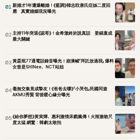
新婚才1年遭爆離婚！《藍調》韓志旼唐氏症姊二度回
01
應 真實婚姻現況曝光
主持11年突退《認哥》！金希澈終於說真話 姜鎬童成
02
最大關鍵
黃晸珉77通電話錄音曝光！崩潰喊「拜託放過我」 爆料
03
女曾是SHINee、NCT站姐
毫無交集竟成摯友！《爸爸去哪》「小哭包」民國同遊
04
AKMU秀賢 背後暖心緣分曝光
《給你夢想》黃寅燁、惠利激情床戲瘋傳！火辣激吻尺
05
度太猛 網驚：韓劇太敢拍