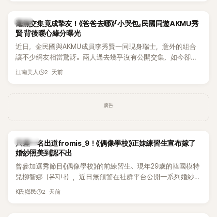
韓星
毫無交集竟成摯友！《爸爸去哪》「小哭包」民國同遊AKMU秀
賢 背後暖心緣分曝光
近日，金民國與AKMU成員李秀賢一同現身瑞士，意外的組合
讓不少網友相當驚訝。兩人過去幾乎沒有公開交集，如今卻一
起踏上瑞士之旅，也讓粉絲紛紛好奇：「他們到底是怎麼認識
2 天前
江南美人
的？」
廣告
K-POP
只差一名出道fromis_9！《偶像學校》正妹練習生宣布嫁了
婚紗照美到認不出
曾參加選秀節目《偶像學校》的前練習生、現年29歲的韓國模特
兒柳智娜（유지나），近日無預警在社群平台公開一系列婚紗
照，親自宣布即將步入婚姻，消息曝光後讓不少曾追看節目的
2 天前
K氏鄉民
粉絲又驚又喜，紛紛送上祝福。