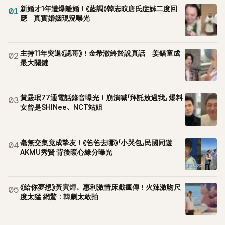
新婚才1年遭爆離婚！《藍調》韓志旼唐氏症姊二度回
01
應 真實婚姻現況曝光
主持11年突退《認哥》！金希澈終於說真話 姜鎬童成
02
最大關鍵
黃晸珉77通電話錄音曝光！崩潰喊「拜託放過我」 爆料
03
女曾是SHINee、NCT站姐
毫無交集竟成摯友！《爸爸去哪》「小哭包」民國同遊
04
AKMU秀賢 背後暖心緣分曝光
《給你夢想》黃寅燁、惠利激情床戲瘋傳！火辣激吻尺
05
度太猛 網驚：韓劇太敢拍