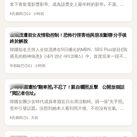
拿下青龍電影獎影帝，成為該獎史上最年輕的影帝。不過，他
2023年爆出涉毒風波後，演藝事業受到重創，後續又牽扯與男
21 小時前
K氏鄉民
性友人崔河那之間的相關爭議，近年幾乎淡出演藝圈，鮮少公
開露面。
韓星
全炫茂遭前女友情勒控制！恐怖行徑害他與朋友斷聯 分手後
終於解脫
韓國知名主持人全炫茂將在9日播出的MBN、SBS Plus節目《我
遇見的精神病患》（내가 만난 사이코패스）中，首度坦承一段不
堪回首的戀愛經歷，自爆曾遭前女友過度控制，不僅走到哪都
21 小時前
年糕歐巴
得開視訊報備，最後甚至因此和朋友失去聯絡，分手後朋友的
一句「歡迎回來」，更讓他至今印象深刻。
K-POP
少時孝淵遭拍「翻車照」不忍了！親自曬照反擊 公開放狠話
「買記者住址」
韓國女團少女時代成員孝淵近日出席活動時，因一張「失手照」
意外引發話題。沒想到她本人看到照片後，不但沒有生氣，反
而親自把照片放上IG限時動態開玩笑，甚至幽默喊話要「買記者
1 天前
K氏鄉民
的住址」，讓網友全笑翻。