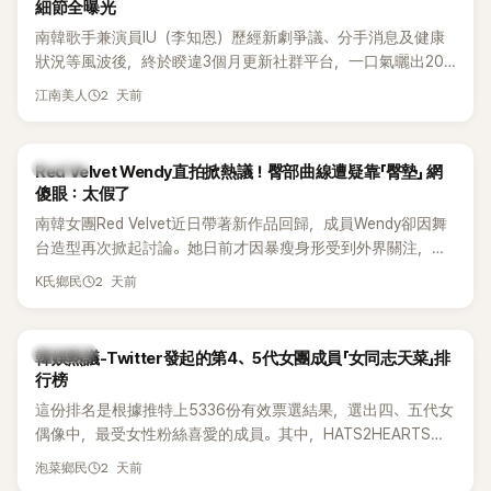
細節全曝光
南韓歌手兼演員IU（李知恩）歷經新劇爭議、分手消息及健康
狀況等風波後，終於睽違3個月更新社群平台，一口氣曬出20
張近況照，讓大批粉絲又驚又喜。其中，一張生日蛋糕照意外
2 天前
江南美人
掀起熱議，不僅送禮人的身分曝光，就連貼文背景音樂也被眼
尖網友發現暗藏玄機，在韓網引發兩波討論。
K-POP
Red Velvet Wendy直拍掀熱議！臀部曲線遭疑靠「臀墊」 網
傻眼：太假了
南韓女團Red Velvet近日帶著新作品回歸，成員Wendy卻因舞
台造型再次掀起討論。她日前才因暴瘦身形受到外界關注，又
被質疑在舞台上使用臀墊，如今最新打歌舞台曝光後，再度因
2 天前
K氏鄉民
身形比例引發熱議。
熱議討論
韓娛熱議-Twitter發起的第4、5代女團成員「女同志天菜」排
行榜
這份排名是根據推特上5336份有效票選結果，選出四、五代女
偶像中，最受女性粉絲喜愛的成員。其中，HATS2HEARTS成
員包攬了前三名，展現了她們在女性社群中的高人氣。
2 天前
泡菜鄉民