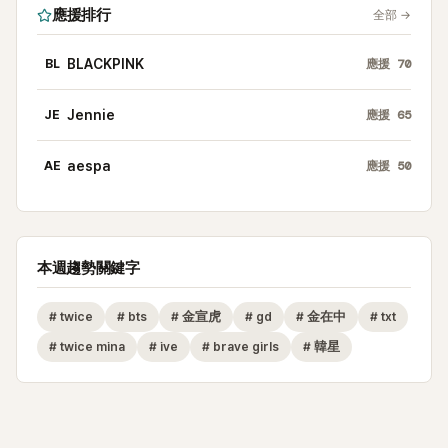
應援排行
全部
→
BL
BLACKPINK
應援
70
JE
Jennie
應援
65
AE
aespa
應援
50
本週趨勢關鍵字
#
twice
#
bts
#
金宣虎
#
gd
#
金在中
#
txt
#
twice mina
#
ive
#
brave girls
#
韓星