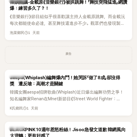
熱議討論
韓娛熱議-金載原《音樂銀行》被拱跳舞！「舞技突飛猛進」網讚
爆：練習多久了？！
《音樂銀行》節目組似乎很喜歡讓主持人金載原跳舞，而金載沅
每次都能使命必達，甚至舞技還進步不少。觀眾們也發現製作
單位對此樂此不疲。
1 天前
泡菜鄉民
廣告
K-POP
aespa〈Whiplash〉編舞爆內鬥！她哭訴「做了8成」卻沒得
獎 遭反嗆：高潮才是關鍵
韓國女團aespa招牌歌曲〈Whiplash〉近日爆出編舞功勞之爭！
知名編舞家Renan在Mnet新節目《Street World Fighter：
Directors' War》預告中，公開談及自己在〈Whiplash〉編舞上的
1 天前
K氏鄉民
貢獻，直言明明自己完成約8成舞蹈，2025 KOREA Awards「年
度編舞大賞」卻由Lachica拿走，讓她至今仍感到相當不平。
K-POP
BLACKPINK 10週年惹怒粉絲！Jisoo急發文道歉 韓網風向
大逆轉：更有好感了