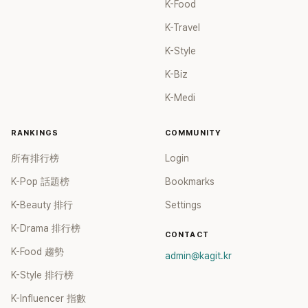
K-Food
K-Travel
K-Style
K-Biz
K-Medi
RANKINGS
COMMUNITY
所有排行榜
Login
K-Pop 話題榜
Bookmarks
K-Beauty 排行
Settings
K-Drama 排行榜
CONTACT
K-Food 趨勢
admin@kagit.kr
K-Style 排行榜
K-Influencer 指數