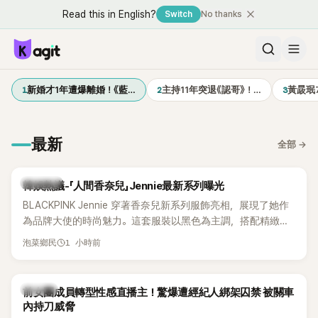
Read this in English?
Switch
No thanks
1
2
3
新婚才1年遭爆離婚！《藍…
主持11年突退《認哥》！…
黃晸珉
最新
全部
→
熱議討論
韓娛熱議-「人間香奈兒」Jennie最新系列曝光
BLACKPINK Jennie 穿著香奈兒新系列服飾亮相，展現了她作
為品牌大使的時尚魅力。這套服裝以黑色為主調，搭配精緻的
細節，完美襯托出 Jennie 的優雅氣質。
1 小時前
泡菜鄉民
K-POP
前女團成員轉型性感直播主！驚爆遭經紀人綁架囚禁 被關車
內持刀威脅