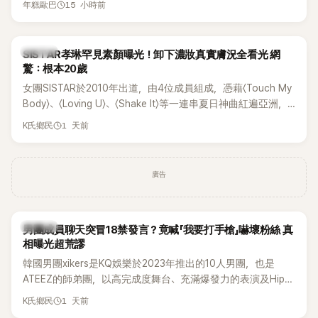
15 小時前
年糕歐巴
一段與車佳媛過去的通話錄音，當中出現「李昇基身邊的人會全
部死掉」等激烈言論，引發外界譁然。
K-POP
SISTAR孝琳罕見素顏曝光！卸下濃妝真實膚況全看光 網
驚：根本20歲
女團SISTAR於2010年出道，由4位成員組成，憑藉〈Touch My
Body〉、〈Loving U〉、〈Shake It〉等一連串夏日神曲紅遍亞洲，
獲封「夏日女王」。不過，團體在出道滿7年後宣布解散，成員各
1 天前
K氏鄉民
自投入個人演藝事業。向來以性感火辣形象和強大舞台氣場著
稱的孝琳，近日在社群分享與「排球女王」金軟景聚餐的日常，
不僅展現兩人多年不變的好交情，她幾乎素顏入鏡的真實模
廣告
樣，也意外掀起網友熱議。
K-POP
男團成員聊天突冒18禁發言？竟喊「我要打手槍」嚇壞粉絲 真
相曝光超荒謬
韓國男團xikers是KQ娛樂於2023年推出的10人男團，也是
ATEEZ的師弟團，以高完成度舞台、充滿爆發力的表演及Hip-
Hop風格聞名，出道後迅速累積大批海內外粉絲，近年也陸續
1 天前
K氏鄉民
登上Lollapalooza等國際大型音樂節，展現新生代男團的舞台