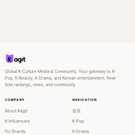
Global K-Culture Media & Community. Your gateway to K-
Pop, K-Beauty, K-Drama, and Korean entertainment. Real-
time rankings, news, and community.
COMPANY
NAVIGATION
About Kagit
首頁
K-Influencers
K-Pop
For Brands
K-Drama