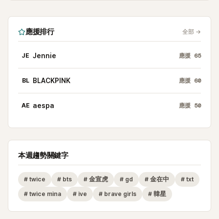
應援排行
全部
→
JE
Jennie
應援
65
BL
BLACKPINK
應援
60
AE
aespa
應援
50
本週趨勢關鍵字
#
twice
#
bts
#
金宣虎
#
gd
#
金在中
#
txt
#
twice mina
#
ive
#
brave girls
#
韓星