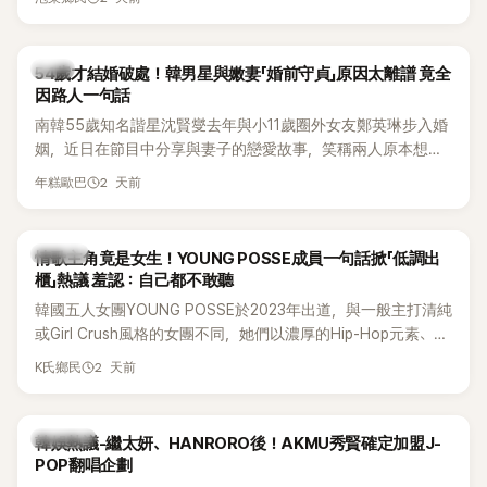
韓星
54歲才結婚破處！韓男星與嫩妻「婚前守貞」原因太離譜 竟全
因路人一句話
南韓55歲知名諧星沈賢燮去年與小11歲圈外女友鄭英琳步入婚
姻，近日在節目中分享與妻子的戀愛故事，笑稱兩人原本想享
受兩人世界，沒想到站在飯店門口時竟被路人認出，還一路替
2 天前
年糕歐巴
他們加油打氣，讓他害羞到最後直接放棄進飯店，意外成了婚
前一直堅守「婚前守貞」的原因之一。
K-POP
情歌主角竟是女生！YOUNG POSSE成員一句話掀「低調出
櫃」熱議 羞認：自己都不敢聽
韓國五人女團YOUNG POSSE於2023年出道，與一般主打清純
或Girl Crush風格的女團不同，她們以濃厚的Hip-Hop元素、自
創Rap及成員親自參與創作為特色，MV也融入美式街頭、塗
2 天前
K氏鄉民
鴉、滑板等文化元素。雖然並非出身四大經紀公司，仍憑藉鮮
明的音樂風格，在海外尤其是歐美市場累積不少人氣，逐漸成
為第五代女團中極具辨識度的新生代代表之一。
熱議討論
韓娛熱議-繼太妍、HANRORO後！AKMU秀賢確定加盟J-
POP翻唱企劃