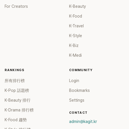
For Creators
K-Beauty
K-Food
K-Travel
K-Style
K-Biz
K-Medi
RANKINGS
COMMUNITY
所有排行榜
Login
K-Pop 話題榜
Bookmarks
K-Beauty 排行
Settings
K-Drama 排行榜
CONTACT
K-Food 趨勢
admin@kagit.kr