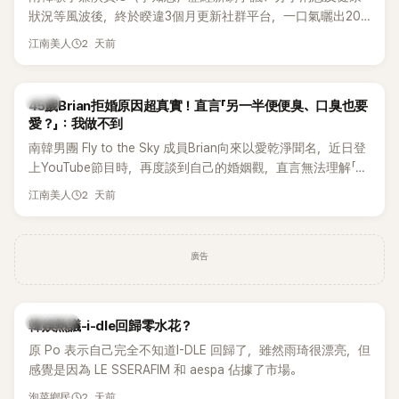
狀況等風波後，終於睽違3個月更新社群平台，一口氣曬出20
張近況照，讓大批粉絲又驚又喜。不過，比起照片本身，更引
2 天前
江南美人
發熱議的是，她竟選用前男友張基河所屬樂團的歌曲作為背景
音樂，意外掀起韓網討論。
韓星
45歲Brian拒婚原因超真實！直言「另一半便便臭、口臭也要
愛？」：我做不到
南韓男團 Fly to the Sky 成員Brian向來以愛乾淨聞名，近日登
上YouTube節目時，再度談到自己的婚姻觀，直言無法理解「連
另一半的口臭、便便臭都要愛」這種說法，更大方表明自己是不
2 天前
江南美人
婚主義者，一番超直白發言掀起熱議。
廣告
熱議討論
韓娛熱議-i-dle回歸零水花？
原 Po 表示自己完全不知道I-DLE 回歸了，雖然雨琦很漂亮，但
感覺是因為 LE SSERAFIM 和 aespa 佔據了市場。
2 天前
泡菜鄉民