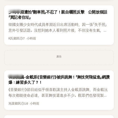
一句「歡迎回來」，更讓他至今印象深刻。
K-POP
少時孝淵遭拍「翻車照」不忍了！親自曬照反擊 公開放狠話
「買記者住址」
韓國女團少女時代成員孝淵近日出席活動時，因一張「失手照」
意外引發話題。沒想到她本人看到照片後，不但沒有生氣，反
而親自把照片放上IG限時動態開玩笑，甚至幽默喊話要「買記者
7 小時前
K氏鄉民
的住址」，讓網友全笑翻。
廣告
熱議討論
韓娛熱議-金載原《音樂銀行》被拱跳舞！「舞技突飛猛進」網讚
爆：練習多久了？！
《音樂銀行》節目組似乎很喜歡讓主持人金載原跳舞，而金載沅
每次都能使命必達，甚至舞技還進步不少。觀眾們也發現製作
單位對此樂此不疲。
10 小時前
泡菜鄉民