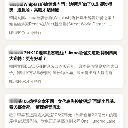
K-POP
aespa〈Whiplash〉編舞爆內鬥！她哭訴「做了8成」卻沒得
獎 遭反嗆：高潮才是關鍵
韓國女團aespa招牌歌曲〈Whiplash〉近日爆出編舞功勞之爭！
知名編舞家Renan在Mnet新節目《Street World Fighter：
Directors' War》預告中，公開談及自己在〈Whiplash〉編舞上的
13 小時前
K氏鄉民
貢獻，直言明明自己完成約8成舞蹈，2025 KOREA Awards「年
度編舞大賞」卻由Lachica拿走，讓她至今仍感到相當不平。
K-POP
BLACKPINK 10週年惹怒粉絲！Jisoo急發文道歉 韓網風向
大逆轉：更有好感了
韓國女團BLACKPINK迎來出道10週年，原本是值得慶祝的大日
子，卻因官方活動安排引發粉絲不滿，甚至傳出有人持高爾夫
球桿到YG娛樂大樓鬧事。Jisoo今（8日）也親自發文向BLINK
14 小時前
K氏鄉民
道歉，坦言這次紀念日「好像是充滿歉意的一天」。
韓星
李昇基105億押金拿不回！女代表失控放狠話「再爆李昇基、
泰民都會死」 驚悚錄音流出
歌手李昇基近期捲入高達105億韓元（約新台幣2.3億元）的租
屋押金返還爭議，對象正是演藝企劃公司One Hundred Label
代表車佳媛(차가원)。如今事件再掀風波，YouTuber李鎮浩公開