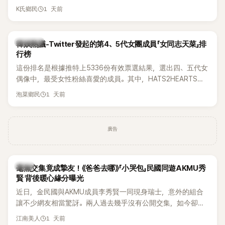
被質疑在舞台上使用臀墊，如今最新打歌舞台曝光後，再度因
1 天前
K氏鄉民
身形比例引發熱議。
熱議討論
韓娛熱議-Twitter發起的第4、5代女團成員「女同志天菜」排
行榜
這份排名是根據推特上5336份有效票選結果，選出四、五代女
偶像中，最受女性粉絲喜愛的成員。其中，HATS2HEARTS成
員包攬了前三名，展現了她們在女性社群中的高人氣。
1 天前
泡菜鄉民
廣告
韓星
毫無交集竟成摯友！《爸爸去哪》「小哭包」民國同遊AKMU秀
賢 背後暖心緣分曝光
近日，金民國與AKMU成員李秀賢一同現身瑞士，意外的組合
讓不少網友相當驚訝。兩人過去幾乎沒有公開交集，如今卻一
起踏上瑞士之旅，也讓粉絲紛紛好奇：「他們到底是怎麼認識
1 天前
江南美人