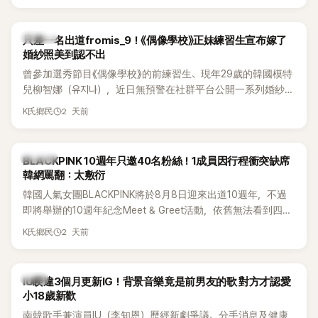
的？」
K-POP
只差一名出道fromis_9！《偶像學校》正妹練習生宣布嫁了
婚紗照美到認不出
曾參加選秀節目《偶像學校》的前練習生、現年29歲的韓國模特
兒柳智娜（유지나），近日無預警在社群平台公開一系列婚紗
照，親自宣布即將步入婚姻，消息曝光後讓不少曾追看節目的
2 天前
K氏鄉民
粉絲又驚又喜，紛紛送上祝福。
K-POP
BLACKPINK 10週年只邀40名粉絲！1成員因行程衝突缺席
韓網罵翻：太敷衍
韓國人氣女團BLACKPINK將於8月8日迎來出道10週年，不過
即將舉辦的10週年紀念Meet & Greet活動，依舊無法看到四人
合體。根據韓媒《MyDaily》7日報導，當天將由Jisoo（智秀）、
2 天前
K氏鄉民
Rosé與Jennie出席，Lisa則因行程安排確定缺席，再度引發粉
絲熱議。
韓星
IU睽違3個月更新IG！背景音樂竟是前男友的歌 對方才認愛
小18歲新歡
南韓歌手兼演員IU（李知恩）歷經新劇爭議、分手消息及健康