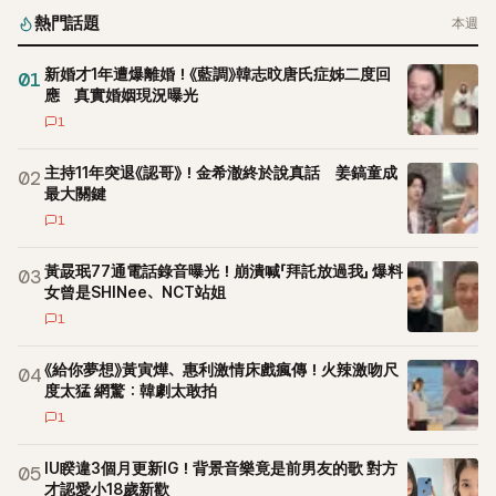
熱門話題
本週
新婚才1年遭爆離婚！《藍調》韓志旼唐氏症姊二度回
01
應 真實婚姻現況曝光
1
主持11年突退《認哥》！金希澈終於說真話 姜鎬童成
02
最大關鍵
1
黃晸珉77通電話錄音曝光！崩潰喊「拜託放過我」 爆料
03
女曾是SHINee、NCT站姐
1
《給你夢想》黃寅燁、惠利激情床戲瘋傳！火辣激吻尺
04
度太猛 網驚：韓劇太敢拍
1
IU睽違3個月更新IG！背景音樂竟是前男友的歌 對方
05
才認愛小18歲新歡