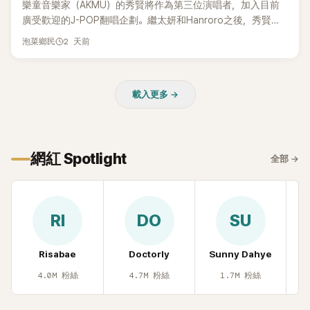
樂童音樂家（AKMU）的秀賢將作為第三位演唱者，加入目前
廣受歡迎的J-POP翻唱企劃。繼太妍和Hanroro之後，秀賢已
獲選為第三首翻唱歌曲的主唱，並於近期完成錄音。
2 天前
泡菜鄉民
載入更多 →
網紅 Spotlight
全部
→
RI
DO
SU
Risabae
Doctorly
Sunny Dahye
H
4.0M
粉絲
4.7M
粉絲
1.7M
粉絲