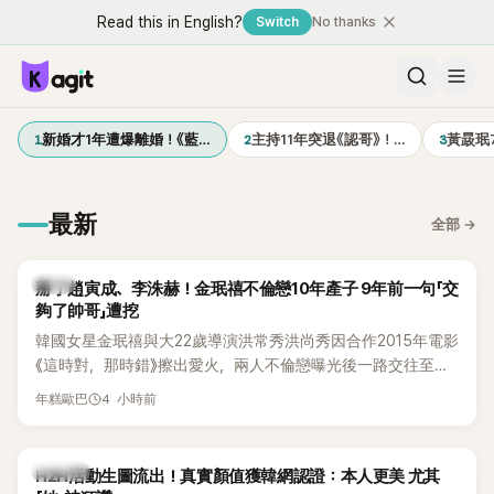
Read this in English?
Switch
No thanks
1
2
3
新婚才1年遭爆離婚！《藍…
主持11年突退《認哥》！…
黃晸珉
最新
全部
→
韓星
掰了趙寅成、李洙赫！金珉禧不倫戀10年產子 9年前一句「交
夠了帥哥」遭挖
韓國女星金珉禧與大22歲導演洪常秀洪尚秀因合作2015年電影
《這時對，那時錯》擦出愛火，兩人不倫戀曝光後一路交往至
今，戀情已持續近10年，並於去年迎來兩人的兒子。金珉禧也
4 小時前
年糕歐巴
將透過洪常秀執導的新片《無處安放我的眼睛》（暫譯，
Nowhere To Lay My Eyes）正式回歸大銀幕，這也是她產後
首度以演員身分復出。不過，新片尚未上映，她9年前電影中的
K-POP
H2H活動生圖流出！真實顏值獲韓網認證：本人更美 尤其
一句台詞卻突然被韓網翻出，意外再度掀起熱議。