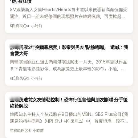
「她」被狂讚
SM娛樂新人女團Hearts2Hearts自出道以來便憑藉高顏值備受
關注，近日一組未經修圖的現場照片在韓網瘋傳，再度掀起熱
烈討論，不少看過本人的網友更直呼：「真人比照片還漂亮！」
4 小時前
K氏鄉民
韓星
涉毒沉寂2年突曬親密照！影帝與男友「貼臉嘟嘴」 還喊：我
會愛大哥
南韓演員劉亞仁過去憑精湛演技闖出一片天，2015年更以作品
拿下青龍電影獎影帝，成為該獎史上最年輕的影帝。不過，他
2023年爆出涉毒風波後，演藝事業受到重創，後續又牽扯與男
5 小時前
K氏鄉民
性友人崔河那之間的相關爭議，近年幾乎淡出演藝圈，鮮少公
開露面。
韓星
全炫茂遭前女友情勒控制！恐怖行徑害他與朋友斷聯 分手後
終於解脫
韓國知名主持人全炫茂將在9日播出的MBN、SBS Plus節目《我
遇見的精神病患》（내가 만난 사이코패스）中，首度坦承一段不
堪回首的戀愛經歷，自爆曾遭前女友過度控制，不僅走到哪都
6 小時前
年糕歐巴
得開視訊報備，最後甚至因此和朋友失去聯絡，分手後朋友的