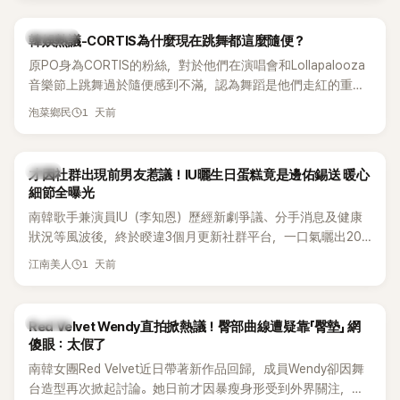
實力。
熱議討論
韓娛熱議-CORTIS為什麼現在跳舞都這麼隨便？
原PO身為CORTIS的粉絲，對於他們在演唱會和Lollapalooza
音樂節上跳舞過於隨便感到不滿，認為舞蹈是他們走紅的重要
原因，希望他們能更認真地表演。
1 天前
泡菜鄉民
韓星
才因社群出現前男友惹議！IU曬生日蛋糕竟是邊佑錫送 暖心
細節全曝光
南韓歌手兼演員IU（李知恩）歷經新劇爭議、分手消息及健康
狀況等風波後，終於睽違3個月更新社群平台，一口氣曬出20
張近況照，讓大批粉絲又驚又喜。其中，一張生日蛋糕照意外
1 天前
江南美人
掀起熱議，不僅送禮人的身分曝光，就連貼文背景音樂也被眼
尖網友發現暗藏玄機，在韓網引發兩波討論。
K-POP
Red Velvet Wendy直拍掀熱議！臀部曲線遭疑靠「臀墊」 網
傻眼：太假了
南韓女團Red Velvet近日帶著新作品回歸，成員Wendy卻因舞
台造型再次掀起討論。她日前才因暴瘦身形受到外界關注，又