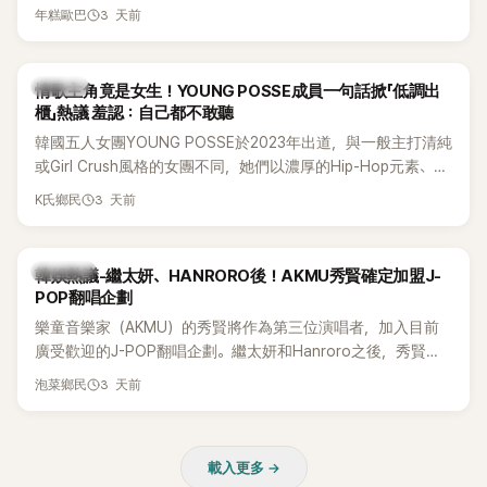
受兩人世界，沒想到站在飯店門口時竟被路人認出，還一路替
3 天前
年糕歐巴
他們加油打氣，讓他害羞到最後直接放棄進飯店，意外成了婚
前一直堅守「婚前守貞」的原因之一。
K-POP
情歌主角竟是女生！YOUNG POSSE成員一句話掀「低調出
櫃」熱議 羞認：自己都不敢聽
韓國五人女團YOUNG POSSE於2023年出道，與一般主打清純
或Girl Crush風格的女團不同，她們以濃厚的Hip-Hop元素、自
創Rap及成員親自參與創作為特色，MV也融入美式街頭、塗
3 天前
K氏鄉民
鴉、滑板等文化元素。雖然並非出身四大經紀公司，仍憑藉鮮
明的音樂風格，在海外尤其是歐美市場累積不少人氣，逐漸成
為第五代女團中極具辨識度的新生代代表之一。
熱議討論
韓娛熱議-繼太妍、HANRORO後！AKMU秀賢確定加盟J-
POP翻唱企劃
樂童音樂家（AKMU）的秀賢將作為第三位演唱者，加入目前
廣受歡迎的J-POP翻唱企劃。繼太妍和Hanroro之後，秀賢已
獲選為第三首翻唱歌曲的主唱，並於近期完成錄音。
3 天前
泡菜鄉民
載入更多 →