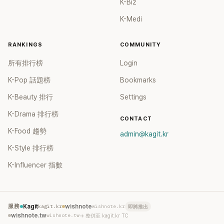
K-Biz
K-Medi
RANKINGS
COMMUNITY
所有排行榜
Login
K-Pop 話題榜
Bookmarks
K-Beauty 排行
Settings
K-Drama 排行榜
CONTACT
K-Food 趨勢
admin@kagit.kr
K-Style 排行榜
K-Influencer 指數
服務
Kagit
kagit.kr
wishnote
wishnote.kr
即將推出
wishnote.tw
wishnote.tw
→ 整併至 kagit.kr TC