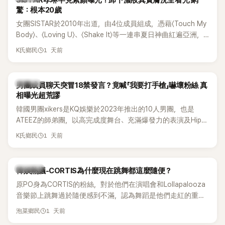
SISTAR孝琳罕見素顏曝光！卸下濃妝真實膚況全看光 網
驚：根本20歲
女團SISTAR於2010年出道，由4位成員組成，憑藉〈Touch My
Body〉、〈Loving U〉、〈Shake It〉等一連串夏日神曲紅遍亞洲，
獲封「夏日女王」。不過，團體在出道滿7年後宣布解散，成員各
1 天前
K氏鄉民
自投入個人演藝事業。向來以性感火辣形象和強大舞台氣場著
稱的孝琳，近日在社群分享與「排球女王」金軟景聚餐的日常，
不僅展現兩人多年不變的好交情，她幾乎素顏入鏡的真實模
K-POP
男團成員聊天突冒18禁發言？竟喊「我要打手槍」嚇壞粉絲 真
樣，也意外掀起網友熱議。
相曝光超荒謬
韓國男團xikers是KQ娛樂於2023年推出的10人男團，也是
ATEEZ的師弟團，以高完成度舞台、充滿爆發力的表演及Hip-
Hop風格聞名，出道後迅速累積大批海內外粉絲，近年也陸續
1 天前
K氏鄉民
登上Lollapalooza等國際大型音樂節，展現新生代男團的舞台
實力。
熱議討論
韓娛熱議-CORTIS為什麼現在跳舞都這麼隨便？
原PO身為CORTIS的粉絲，對於他們在演唱會和Lollapalooza
音樂節上跳舞過於隨便感到不滿，認為舞蹈是他們走紅的重要
原因，希望他們能更認真地表演。
1 天前
泡菜鄉民