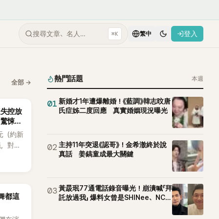
搜尋文章、名人…
登入
⌘K
繁中
熱門話題
本週
全部
→
新婚才1年遭爆離婚！《藍調》韓志旼唐
01
氏症姊二度回應 真實婚姻現況曝光
表失控放
 驚悚錄
元（約新
主持11年突退《認哥》！金希澈終於說
議，對象
02
真話 姜鎬童成最大關鍵
bel代
波，
媛過去的
的人會全
黃晸珉77通電話錄音曝光！崩潰喊「拜
03
跳舞都這
託放過我」 爆料女曾是SHINee、NCT
然。
站姐