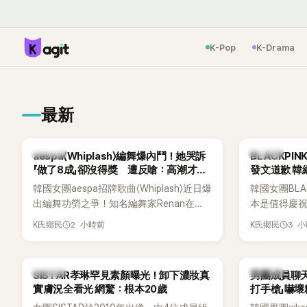
K-Pop
K-Drama
最新
K-POP
K-POP
aespa〈Whiplash〉編舞爆內鬥！她哭訴
BLACKPI
「做了8成」卻沒得獎 遭反嗆：高潮才是
發文道歉 
關鍵
韓國女團aespa招牌歌曲〈Whiplash〉近日爆
韓國女團BLA
出編舞功勞之爭！知名編舞家Renan在
本是值得慶
Mnet新節目《Street World Fighter：
排引發粉絲
2 小時前
3 
K氏鄉民
K氏鄉民
Directors' War》預告中，公開談及自己在
球桿到YG娛樂
〈Whiplash〉編舞上的貢獻，直言明明自己
也親自發文向
完成約8成舞蹈，2025 KOREA Awards「年
「好像是充滿
K-POP
K-POP
SISTAR孝琳罕見素顏曝光！卸下濃妝真
男團成員聊天
度編舞大賞」卻由Lachica拿走，讓她至今
實膚況全看光 網驚：根本20歲
打手槍」嚇壞
仍感到相當不平。