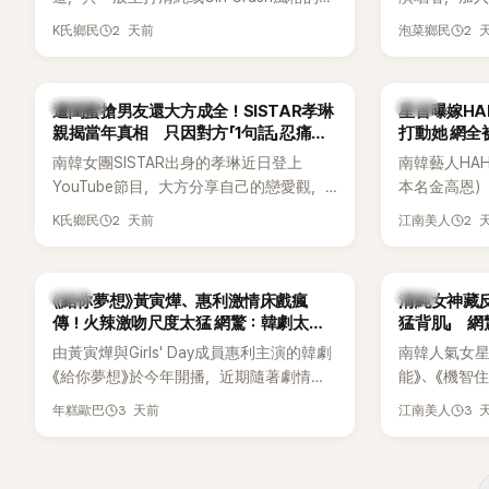
團不同，她們以濃厚的Hip-Hop元素、自
企劃。繼太妍和
2 天前
2 
K氏鄉民
泡菜鄉民
創Rap及成員親自參與創作為特色，MV也
選為第三首
融入美式街頭、塗鴉、滑板等文化元素。
成錄音。
雖然並非出身四大經紀公司，仍憑藉鮮明
K-POP
韓星
遭閨蜜搶男友還大方成全！SISTAR孝琳
星首曝嫁H
的音樂風格，在海外尤其是歐美市場累積
親揭當年真相 只因對方「1句話」忍痛放
打動她 網全
不少人氣，逐漸成為第五代女團中極具辨
手
南韓女團SISTAR出身的孝琳近日登上
南韓藝人HA
識度的新生代代表之一。
YouTube節目，大方分享自己的戀愛觀，
本名金高恩）
更首度坦承過去曾遭最好的朋友搶走男
子一女，一
2 天前
2 
K氏鄉民
江南美人
友。她表示，當時選擇瀟灑放手，但如果
國演藝圈公
同樣的事情現在再發生，「我絕對不會坐視
公開當年決定
不管」，直率發言掀起熱議。
一句讓她至
韓劇
韓星
《給你夢想》黃寅燁、惠利激情床戲瘋
清純女神藏
步入婚姻的
傳！火辣激吻尺度太猛 網驚：韓劇太敢
猛背肌」 
拍
由黃寅燁與Girls' Day成員惠利主演的韓劇
南韓人氣女星高
《給你夢想》於今年開播，近期隨著劇情進
能》、《機智
入高潮，男女主角的感情線快速升溫。最
譯？》、《努
3 天前
3 
年糕歐巴
江南美人
新播出的第8集不僅上演火辣吻戲，更接連
作品，躍升
出現床戲橋段，讓相關片段在網路上瘋
演技備受肯
傳，引發觀眾熱烈討論。
質也擄獲大