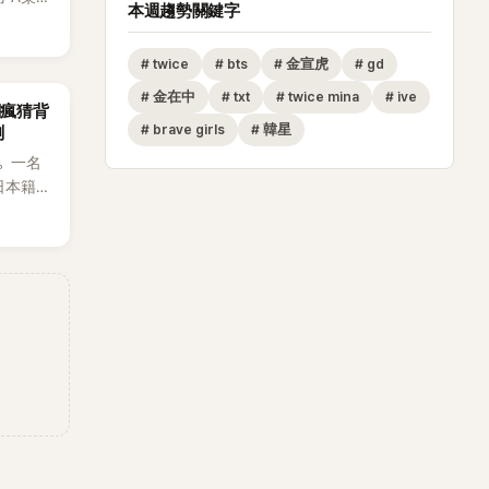
本週趨勢關鍵字
律行
透過社群
#
twice
#
bts
#
金宣虎
#
gd
法，強
界所稱
#
金在中
#
txt
#
twice mina
#
ive
網瘋猜背
ch》再
#
brave girls
#
韓星
測
A也首
。一名
T等偶像
日本籍女
生，最終
也讓不
，死者
外界停