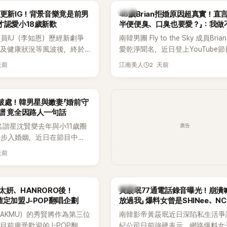
送上祝福。
韓星
月更新IG！背景音樂竟是前男
45歲Brian拒婚原因超真實！直
才認愛小18歲新歡
半便便臭、口臭也要愛？」：我做
員IU（李知恩）歷經新劇爭
南韓男團 Fly to the Sky 成員Bri
息及健康狀況等風波後，終於
愛乾淨聞名，近日登上YouTube
新社群平台，一口氣曬出20
再度談到自己的婚姻觀，直言無法
天前
2 天前
江南美人
讓大批粉絲又驚又喜。不過，
另一半的口臭、便便臭都要愛」這
身，更引發熱議的是，她竟選
更大方表明自己是不婚主義者，一
基河所屬樂團的歌曲作為背景
白發言掀起熱議。
破處！韓男星與嫩妻「婚前守
掀起韓網討論。
譜 竟全因路人一句話
廣告
名諧星沈賢燮去年與小11歲圈
琳步入婚姻，近日在節目中分
戀愛故事，笑稱兩人原本想享
天前
，沒想到站在飯店門口時竟被
還一路替他們加油打氣，讓他
直接放棄進飯店，意外成了婚
韓星
太妍、HANRORO後！
黃晸珉77通電話錄音曝光！崩潰
婚前守貞」的原因之一。
確定加盟J-POP翻唱企劃
放過我」 爆料女曾是SHINee、N
AKMU）的秀賢將作為第三位
南韓影帝黃晸珉近日深陷私生活爭
目前廣受歡迎的J-POP翻唱
紀公司日前強硬表示，網路爆料女