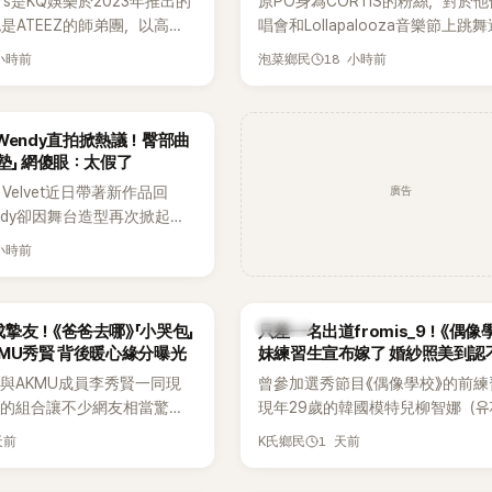
ers是KQ娛樂於2023年推出的
原PO身為CORTIS的粉絲，對於
也是ATEEZ的師弟團，以高完
唱會和Lollapalooza音樂節上跳
滿爆發力的表演及Hip-Hop
便感到不滿，認為舞蹈是他們走紅
 小時前
18 小時前
泡菜鄉民
出道後迅速累積大批海內外粉
原因，希望他們能更認真地表演。
登上Lollapalooza等國際
，展現新生代男團的舞台實
et Wendy直拍掀熱議！臀部曲
墊」 網傻眼：太假了
廣告
 Velvet近日帶著新作品回
ndy卻因舞台造型再次掀起討
才因暴瘦身形受到外界關注，
 小時前
舞台上使用臀墊，如今最新打
後，再度因身形比例引發熱
K-POP
摯友！《爸爸去哪》「小哭包」
只差一名出道fromis_9！《偶像
MU秀賢 背後暖心緣分曝光
妹練習生宣布嫁了 婚紗照美到認
與AKMU成員李秀賢一同現
曾參加選秀節目《偶像學校》的前練
外的組合讓不少網友相當驚
現年29歲的韓國模特兒柳智娜（유
去幾乎沒有公開交集，如今卻
近日無預警在社群平台公開一系列
天前
1 天前
K氏鄉民
士之旅，也讓粉絲紛紛好奇：
照，親自宣布即將步入婚姻，消息
怎麼認識的？」
讓不少曾追看節目的粉絲又驚又喜