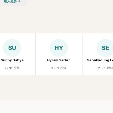
載入更多 →
掀起熱議，不是因為仙氣十足
是藏在纖細身材下的超狂背肌
，反差感十足，讓不少網友看
來她身材這麼猛！」
SU
HY
SE
Sunny Dahye
Hyram Yarbro
Seonkyoung L
1.7M
粉絲
5.1M
粉絲
2.9M
粉