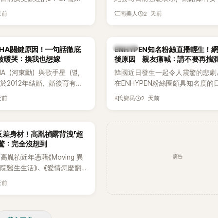
Hanroro之後，秀賢已獲
嫌長期跟蹤黃晸珉，已正式採取法
天前
2 天前
江南美人
翻唱歌曲的主唱，並於近期完
動。不過，A並未停止發聲，持續
平台公開爆料，反駁經紀公司的說
調兩人一直維持雙向聯繫，並非外
K-POP
AHA關鍵原因！一句話徹底
ENHYPEN知名粉絲直播輕生！
的單方面騷擾。如今，韓媒《Dispat
被暖哭：換我也想嫁
後原因 親友痛喊：請不要再揣
曝光雙方77通電話的錄音內容，而
HA（河東勳）與歌手星（별，
韓國近日發生一起令人震驚的悲劇
度承認自己過去曾是SHINee、NC
於2012年結婚，婚後育有兩
在ENHYPEN粉絲圈頗具知名度的
團體的「站姐」，事件持續延燒。
家五口生活幸福美滿，也是韓
粉絲，日前在TikTok直播期間輕
天前
2 天前
K氏鄉民
認的模範夫妻。近日，星首度
不幸身亡，消息曝光後震驚韓網，
嫁給HAHA的關鍵原因，竟是
少粉絲湧入社群平台哀悼。事發後
今仍難忘的話，也成為她點頭
親友也陸續出面證實噩耗，並呼籲
反差身材！高胤禎露背洩「超
最大理由。
止揣測，盼逝者安息。
網驚：完全沒想到
廣告
胤禎近年憑藉《Moving 異
住院醫生生活》、《愛情怎麼翻
力克服自卑的我們》等多部熱門
天前
為韓劇新一代女神代表，不僅
定，精緻五官與清新空靈的氣
批粉絲。近日，她因分享一組