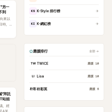
言「另一
KS
K-Style 排行榜
不到
an向來以
KI
K-網紅榜
節目時，
理解「連
種說法，
番超直
應援排行
全部
→
TW
TWICE
應援
10
LI
Lisa
應援
10
朴彩
朴彩英
應援
5
喊「拜託
CT站姐
議，經
子A某涉