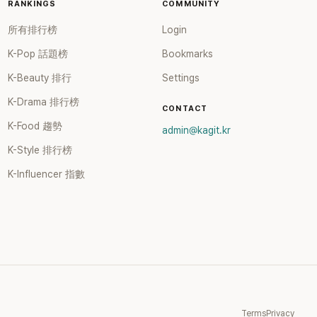
RANKINGS
COMMUNITY
所有排行榜
Login
K-Pop 話題榜
Bookmarks
K-Beauty 排行
Settings
K-Drama 排行榜
CONTACT
K-Food 趨勢
admin@kagit.kr
K-Style 排行榜
K-Influencer 指數
Terms
Privacy