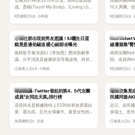
女團SISTAR於2010年出道，由4位成員組
韓國男團xik
成，憑藉〈Touch My Body〉、〈Loving U〉、
10人男團，
〈Shake It〉等一連串夏日神曲紅遍亞洲，獲
成度舞台、充
18 小時前
18
K氏鄉民
K氏鄉民
封「夏日女王」。不過，團體在出道滿7年後
風格聞名，
宣布解散，成員各自投入個人演藝事業。
絲，近年也陸續
向來以性感火辣形象和強大舞台氣場著稱
大型音樂節
韓星
K-POP
才因社群出現前男友惹議！IU曬生日蛋
Red Velv
的孝琳，近日在社群分享與「排球女王」金軟
力。
糕竟是邊佑錫送 暖心細節全曝光
線遭疑靠「臀
景聚餐的日常，不僅展現兩人多年不變的
南韓歌手兼演員IU（李知恩）歷經新劇爭
南韓女團Red
好交情，她幾乎素顏入鏡的真實模樣，也
議、分手消息及健康狀況等風波後，終於
歸，成員We
意外掀起網友熱議。
睽違3個月更新社群平台，一口氣曬出20
論。她日前
19 小時前
21
江南美人
K氏鄉民
張近況照，讓大批粉絲又驚又喜。其中，
又被質疑在
一張生日蛋糕照意外掀起熱議，不僅送禮
歌舞台曝光
人的身分曝光，就連貼文背景音樂也被眼
議。
熱議討論
韓星
韓娛熱議-Twitter發起的第4、5代女團
毫無交集竟成
尖網友發現暗藏玄機，在韓網引發兩波討
成員「女同志天菜」排行榜
民國同遊AK
論。
這份排名是根據推特上5336份有效票選結
近日，金民國
果，選出四、五代女偶像中，最受女性粉
身瑞士，意
絲喜愛的成員。其中，HATS2HEARTS成
訝。兩人過
1 天前
1 
泡菜鄉民
江南美人
員包攬了前三名，展現了她們在女性社群
一起踏上瑞
中的高人氣。
「他們到底是