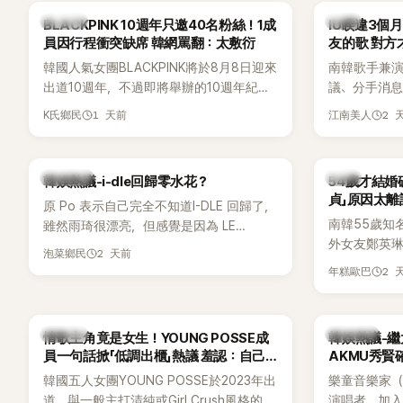
K-POP
韓星
BLACKPINK 10週年只邀40名粉絲！1成
IU睽違3個
員因行程衝突缺席 韓網罵翻：太敷衍
友的歌 對方
韓國人氣女團BLACKPINK將於8月8日迎來
南韓歌手兼演
出道10週年，不過即將舉辦的10週年紀念
議、分手消
Meet & Greet活動，依舊無法看到四人合
睽違3個月更
1 天前
2 
K氏鄉民
江南美人
體。根據韓媒《MyDaily》7日報導，當天將
張近況照，
由Jisoo（智秀）、Rosé與Jennie出席，
比起照片本
Lisa則因行程安排確定缺席，再度引發粉
用前男友張
熱議討論
韓星
韓娛熱議-i-dle回歸零水花？
54歲才結婚
絲熱議。
音樂，意外
貞」原因太離
原 Po 表示自己完全不知道I-DLE 回歸了，
南韓55歲知
雖然雨琦很漂亮，但感覺是因為 LE
外女友鄭英
SSERAFIM 和 aespa 佔據了市場。
2 天前
泡菜鄉民
享與妻子的
2 
年糕歐巴
受兩人世界
路人認出，
害羞到最後
K-POP
熱議討論
情歌主角竟是女生！YOUNG POSSE成
韓娛熱議-繼
前一直堅守「
員一句話掀「低調出櫃」熱議 羞認：自己
AKMU秀賢
都不敢聽
韓國五人女團YOUNG POSSE於2023年出
樂童音樂家（
道，與一般主打清純或Girl Crush風格的女
演唱者，加入