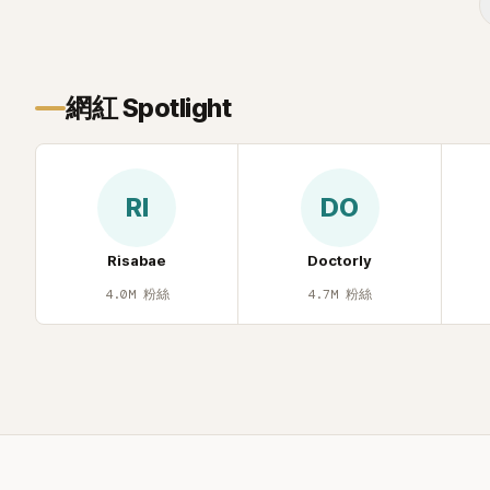
近況照意外
的美貌，而
與肩膀線條
傻直呼：「原
網紅 Spotlight
RI
DO
Risabae
Doctorly
4.0M
粉絲
4.7M
粉絲