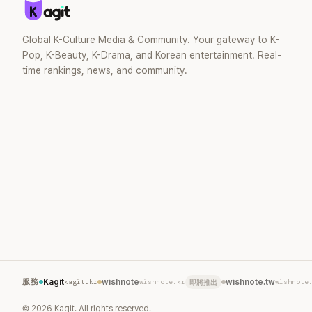
Global K-Culture Media & Community. Your gateway to K-
Pop, K-Beauty, K-Drama, and Korean entertainment. Real-
time rankings, news, and community.
服務
Kagit
kagit.kr
wishnote
wishnote.kr
wishnote.tw
wishnote
即將推出
©
2026
Kagit. All rights reserved.