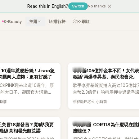
Read this in English?
Switch
No thanks
K-Beauty
主題
排行榜
K-網紅
韓星
NK 10週年惹怒粉絲！Jisoo急
李昇基105億押金拿不回！女代
韓網風向大逆轉：更有好感了
狠話「再爆李昇基、泰民都會死」
音流出
CKPINK迎來出道10週年，原
歌手李昇基近期捲入高達105億韓
祝的大日子，卻因官方活動安
台幣2.3億元）的租屋押金返還爭
不滿，甚至傳出有人持高爾夫
正是演藝企劃公司One Hundred La
小時前
4 小時前
年糕歐巴
大樓鬧事。Jisoo今（8日）
表車佳媛(차가원)。如今事件再掀風
BLINK道歉，坦言這次紀念日
YouTuber李鎮浩公開一段與車佳
歉意的一天」。
通話錄音，當中出現「李昇基身邊
熱議討論
突冒18禁發言？竟喊「我要
韓娛熱議-CORTIS為什麼現在
部死掉」等激烈言論，引發外界譁
粉絲 真相曝光超荒謬
麼隨便？