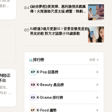
他們在演
舞過於隨
《給你夢想》黃寅燁、惠利激情床戲瘋
04
的重要
傳！火辣激吻尺度太猛 網驚：韓劇太
敢拍
IU睽違3個月更新IG！背景音樂竟是前
05
男友的歌 對方才認愛小18歲新歡
排行榜
全部
→
KP
K-Pop 話題榜
學校》正
不出
KB
K-Beauty 產品榜
習生、
지나），
KD
K-Drama 排行榜
婚紗
曝光後
，紛紛
KF
K-Food 趨勢