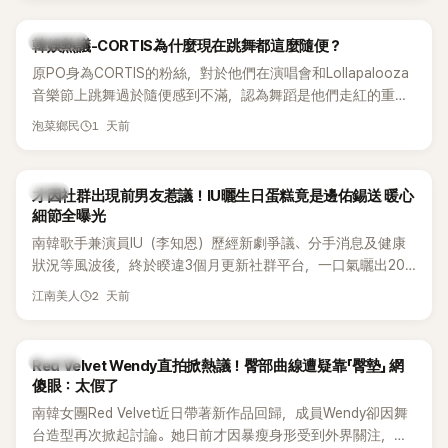
實力。
熱議討論
韓娛熱議-CORTIS為什麼現在跳舞都這麼隨便？
原PO身為CORTIS的粉絲，對於他們在演唱會和Lollapalooza
音樂節上跳舞過於隨便感到不滿，認為舞蹈是他們走紅的重要
原因，希望他們能更認真地表演。
1 天前
泡菜鄉民
韓星
才因社群出現前男友惹議！IU曬生日蛋糕竟是邊佑錫送 暖心
細節全曝光
南韓歌手兼演員IU（李知恩）歷經新劇爭議、分手消息及健康
狀況等風波後，終於睽違3個月更新社群平台，一口氣曬出20
張近況照，讓大批粉絲又驚又喜。其中，一張生日蛋糕照意外
2 天前
江南美人
掀起熱議，不僅送禮人的身分曝光，就連貼文背景音樂也被眼
尖網友發現暗藏玄機，在韓網引發兩波討論。
K-POP
Red Velvet Wendy直拍掀熱議！臀部曲線遭疑靠「臀墊」 網
傻眼：太假了
南韓女團Red Velvet近日帶著新作品回歸，成員Wendy卻因舞
台造型再次掀起討論。她日前才因暴瘦身形受到外界關注，又