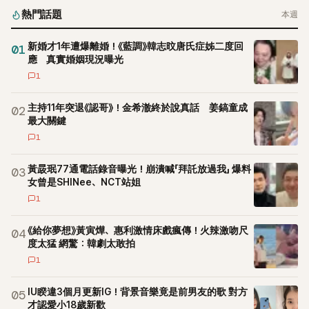
熱門話題
本週
新婚才1年遭爆離婚！《藍調》韓志旼唐氏症姊二度回
01
應 真實婚姻現況曝光
1
主持11年突退《認哥》！金希澈終於說真話 姜鎬童成
02
最大關鍵
1
黃晸珉77通電話錄音曝光！崩潰喊「拜託放過我」 爆料
03
女曾是SHINee、NCT站姐
1
《給你夢想》黃寅燁、惠利激情床戲瘋傳！火辣激吻尺
04
度太猛 網驚：韓劇太敢拍
1
IU睽違3個月更新IG！背景音樂竟是前男友的歌 對方
05
才認愛小18歲新歡