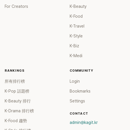
For Creators
K-Beauty
K-Food
K-Travel
K-Style
K-Biz
K-Medi
RANKINGS
COMMUNITY
所有排行榜
Login
K-Pop 話題榜
Bookmarks
K-Beauty 排行
Settings
K-Drama 排行榜
CONTACT
K-Food 趨勢
admin@kagit.kr