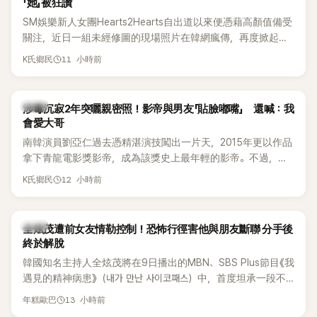
「她」被狂讚
SM娛樂新人女團Hearts2Hearts自出道以來便憑藉高顏值備受
關注，近日一組未經修圖的現場照片在韓網瘋傳，再度掀起熱
烈討論，不少看過本人的網友更直呼：「真人比照片還漂亮！」
11 小時前
K氏鄉民
韓星
涉毒沉寂2年突曬親密照！影帝與男友「貼臉嘟嘴」 還喊：我
會愛大哥
南韓演員劉亞仁過去憑精湛演技闖出一片天，2015年更以作品
拿下青龍電影獎影帝，成為該獎史上最年輕的影帝。不過，他
2023年爆出涉毒風波後，演藝事業受到重創，後續又牽扯與男
12 小時前
K氏鄉民
性友人崔河那之間的相關爭議，近年幾乎淡出演藝圈，鮮少公
開露面。
韓星
全炫茂遭前女友情勒控制！恐怖行徑害他與朋友斷聯 分手後
終於解脫
韓國知名主持人全炫茂將在9日播出的MBN、SBS Plus節目《我
遇見的精神病患》（내가 만난 사이코패스）中，首度坦承一段不
堪回首的戀愛經歷，自爆曾遭前女友過度控制，不僅走到哪都
13 小時前
年糕歐巴
得開視訊報備，最後甚至因此和朋友失去聯絡，分手後朋友的