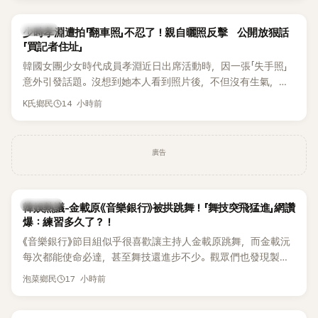
一句「歡迎回來」，更讓他至今印象深刻。
K-POP
少時孝淵遭拍「翻車照」不忍了！親自曬照反擊 公開放狠話
「買記者住址」
韓國女團少女時代成員孝淵近日出席活動時，因一張「失手照」
意外引發話題。沒想到她本人看到照片後，不但沒有生氣，反
而親自把照片放上IG限時動態開玩笑，甚至幽默喊話要「買記者
14 小時前
K氏鄉民
的住址」，讓網友全笑翻。
廣告
熱議討論
韓娛熱議-金載原《音樂銀行》被拱跳舞！「舞技突飛猛進」網讚
爆：練習多久了？！
《音樂銀行》節目組似乎很喜歡讓主持人金載原跳舞，而金載沅
每次都能使命必達，甚至舞技還進步不少。觀眾們也發現製作
單位對此樂此不疲。
17 小時前
泡菜鄉民