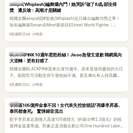
K-POP
aespa〈Whiplash〉編舞爆內鬥！她哭訴「做了8成」卻沒得
獎 遭反嗆：高潮才是關鍵
韓國女團aespa招牌歌曲〈Whiplash〉近日爆出編舞功勞之爭！
知名編舞家Renan在Mnet新節目《Street World Fighter：
Directors' War》預告中，公開談及自己在〈Whiplash〉編舞上的
20 小時前
K氏鄉民
貢獻，直言明明自己完成約8成舞蹈，2025 KOREA Awards「年
度編舞大賞」卻由Lachica拿走，讓她至今仍感到相當不平。
K-POP
BLACKPINK 10週年惹怒粉絲！Jisoo急發文道歉 韓網風向
大逆轉：更有好感了
韓國女團BLACKPINK迎來出道10週年，原本是值得慶祝的大日
子，卻因官方活動安排引發粉絲不滿，甚至傳出有人持高爾夫
球桿到YG娛樂大樓鬧事。Jisoo今（8日）也親自發文向BLINK
21 小時前
K氏鄉民
道歉，坦言這次紀念日「好像是充滿歉意的一天」。
韓星
李昇基105億押金拿不回！女代表失控放狠話「再爆李昇基、
泰民都會死」 驚悚錄音流出
歌手李昇基近期捲入高達105億韓元（約新台幣2.3億元）的租
屋押金返還爭議，對象正是演藝企劃公司One Hundred Label
代表車佳媛(차가원)。如今事件再掀風波，YouTuber李鎮浩公開