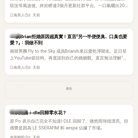
狀況等風波後，終於睽違3個月更新社群平台，一口氣曬出20
張近況照，讓大批粉絲又驚又喜。不過，比起照片本身，更引
2 天前
江南美人
發熱議的是，她竟選用前男友張基河所屬樂團的歌曲作為背景
音樂，意外掀起韓網討論。
韓星
45歲Brian拒婚原因超真實！直言「另一半便便臭、口臭也要
愛？」：我做不到
南韓男團 Fly to the Sky 成員Brian向來以愛乾淨聞名，近日登
上YouTube節目時，再度談到自己的婚姻觀，直言無法理解「連
另一半的口臭、便便臭都要愛」這種說法，更大方表明自己是不
2 天前
江南美人
婚主義者，一番超直白發言掀起熱議。
廣告
熱議討論
韓娛熱議-i-dle回歸零水花？
原 Po 表示自己完全不知道I-DLE 回歸了，雖然雨琦很漂亮，但
感覺是因為 LE SSERAFIM 和 aespa 佔據了市場。
2 天前
泡菜鄉民