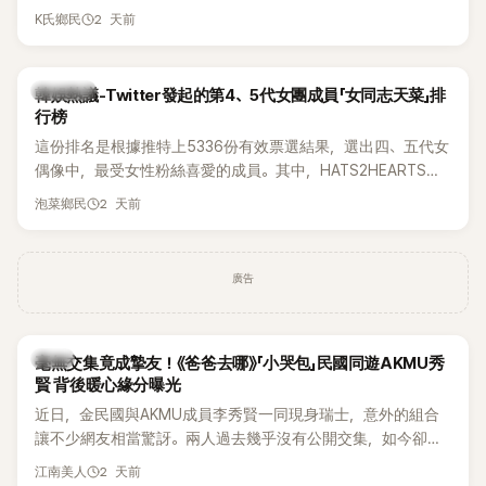
被質疑在舞台上使用臀墊，如今最新打歌舞台曝光後，再度因
2 天前
K氏鄉民
身形比例引發熱議。
熱議討論
韓娛熱議-Twitter發起的第4、5代女團成員「女同志天菜」排
行榜
這份排名是根據推特上5336份有效票選結果，選出四、五代女
偶像中，最受女性粉絲喜愛的成員。其中，HATS2HEARTS成
員包攬了前三名，展現了她們在女性社群中的高人氣。
2 天前
泡菜鄉民
廣告
韓星
毫無交集竟成摯友！《爸爸去哪》「小哭包」民國同遊AKMU秀
賢 背後暖心緣分曝光
近日，金民國與AKMU成員李秀賢一同現身瑞士，意外的組合
讓不少網友相當驚訝。兩人過去幾乎沒有公開交集，如今卻一
起踏上瑞士之旅，也讓粉絲紛紛好奇：「他們到底是怎麼認識
2 天前
江南美人