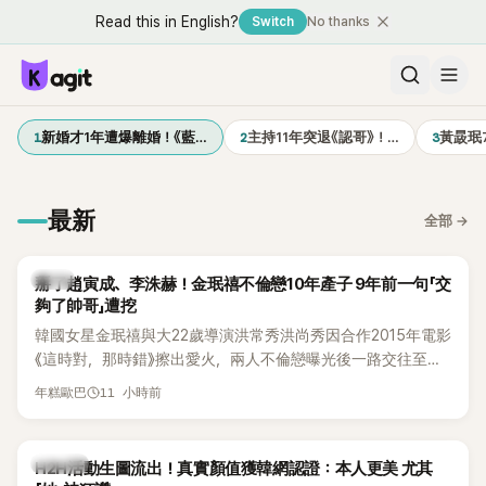
Read this in English?
Switch
No thanks
1
2
3
新婚才1年遭爆離婚！《藍…
主持11年突退《認哥》！…
黃晸珉
最新
全部
→
韓星
掰了趙寅成、李洙赫！金珉禧不倫戀10年產子 9年前一句「交
夠了帥哥」遭挖
韓國女星金珉禧與大22歲導演洪常秀洪尚秀因合作2015年電影
《這時對，那時錯》擦出愛火，兩人不倫戀曝光後一路交往至
今，戀情已持續近10年，並於去年迎來兩人的兒子。金珉禧也
11 小時前
年糕歐巴
將透過洪常秀執導的新片《無處安放我的眼睛》（暫譯，
Nowhere To Lay My Eyes）正式回歸大銀幕，這也是她產後
首度以演員身分復出。不過，新片尚未上映，她9年前電影中的
K-POP
H2H活動生圖流出！真實顏值獲韓網認證：本人更美 尤其
一句台詞卻突然被韓網翻出，意外再度掀起熱議。