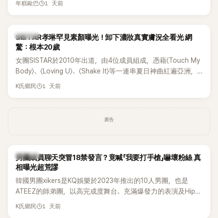
1 天前
年糕歐巴
一段與車佳媛過去的通話錄音，當中出現「李昇基身邊的人會全
部死掉」等激烈言論，引發外界譁然。
K-POP
SISTAR孝琳罕見素顏曝光！卸下濃妝真實膚況全看光 網
驚：根本20歲
女團SISTAR於2010年出道，由4位成員組成，憑藉〈Touch My
Body〉、〈Loving U〉、〈Shake It〉等一連串夏日神曲紅遍亞洲，
獲封「夏日女王」。不過，團體在出道滿7年後宣布解散，成員各
1 天前
K氏鄉民
自投入個人演藝事業。向來以性感火辣形象和強大舞台氣場著
稱的孝琳，近日在社群分享與「排球女王」金軟景聚餐的日常，
不僅展現兩人多年不變的好交情，她幾乎素顏入鏡的真實模
廣告
樣，也意外掀起網友熱議。
K-POP
男團成員聊天突冒18禁發言？竟喊「我要打手槍」嚇壞粉絲 真
相曝光超荒謬
韓國男團xikers是KQ娛樂於2023年推出的10人男團，也是
ATEEZ的師弟團，以高完成度舞台、充滿爆發力的表演及Hip-
Hop風格聞名，出道後迅速累積大批海內外粉絲，近年也陸續
1 天前
K氏鄉民
登上Lollapalooza等國際大型音樂節，展現新生代男團的舞台