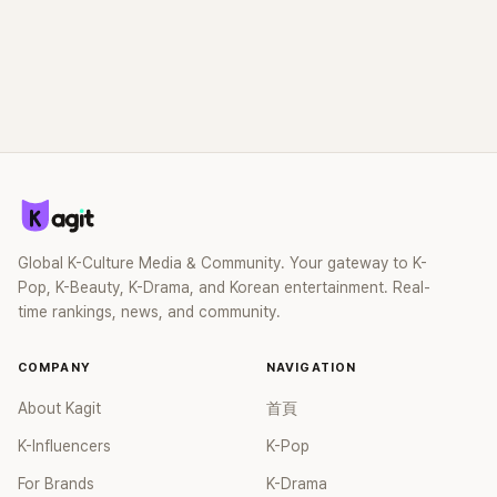
Global K-Culture Media & Community. Your gateway to K-
Pop, K-Beauty, K-Drama, and Korean entertainment. Real-
time rankings, news, and community.
COMPANY
NAVIGATION
About Kagit
首頁
K-Influencers
K-Pop
For Brands
K-Drama