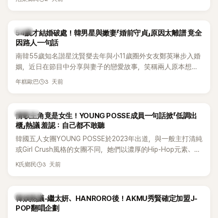
韓星
54歲才結婚破處！韓男星與嫩妻「婚前守貞」原因太離譜 竟全
因路人一句話
南韓55歲知名諧星沈賢燮去年與小11歲圈外女友鄭英琳步入婚
姻，近日在節目中分享與妻子的戀愛故事，笑稱兩人原本想享
受兩人世界，沒想到站在飯店門口時竟被路人認出，還一路替
3 天前
年糕歐巴
他們加油打氣，讓他害羞到最後直接放棄進飯店，意外成了婚
前一直堅守「婚前守貞」的原因之一。
K-POP
情歌主角竟是女生！YOUNG POSSE成員一句話掀「低調出
櫃」熱議 羞認：自己都不敢聽
韓國五人女團YOUNG POSSE於2023年出道，與一般主打清純
或Girl Crush風格的女團不同，她們以濃厚的Hip-Hop元素、自
創Rap及成員親自參與創作為特色，MV也融入美式街頭、塗
3 天前
K氏鄉民
鴉、滑板等文化元素。雖然並非出身四大經紀公司，仍憑藉鮮
明的音樂風格，在海外尤其是歐美市場累積不少人氣，逐漸成
為第五代女團中極具辨識度的新生代代表之一。
熱議討論
韓娛熱議-繼太妍、HANRORO後！AKMU秀賢確定加盟J-
POP翻唱企劃