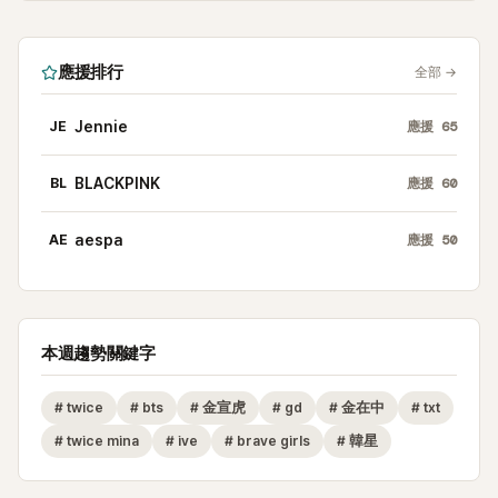
應援排行
全部
→
JE
Jennie
應援
65
BL
BLACKPINK
應援
60
AE
aespa
應援
50
本週趨勢關鍵字
#
twice
#
bts
#
金宣虎
#
gd
#
金在中
#
txt
#
twice mina
#
ive
#
brave girls
#
韓星