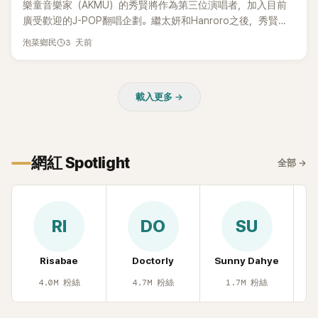
樂童音樂家（AKMU）的秀賢將作為第三位演唱者，加入目前
廣受歡迎的J-POP翻唱企劃。繼太妍和Hanroro之後，秀賢已
獲選為第三首翻唱歌曲的主唱，並於近期完成錄音。
3 天前
泡菜鄉民
載入更多 →
網紅 Spotlight
全部
→
RI
DO
SU
Risabae
Doctorly
Sunny Dahye
H
4.0M
粉絲
4.7M
粉絲
1.7M
粉絲