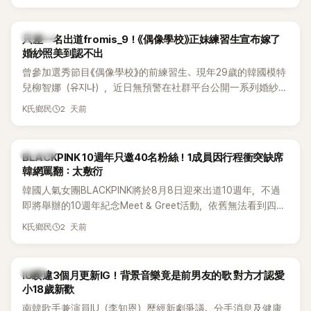
的？」
K-POP
只差一名出道fromis_9！《偶像學校》正妹練習生宣布嫁了
婚紗照美到認不出
曾參加選秀節目《偶像學校》的前練習生、現年29歲的韓國模特
兒柳智娜（유지나），近日無預警在社群平台公開一系列婚紗
照，親自宣布即將步入婚姻，消息曝光後讓不少曾追看節目的
2 天前
K氏鄉民
粉絲又驚又喜，紛紛送上祝福。
K-POP
BLACKPINK 10週年只邀40名粉絲！1成員因行程衝突缺席
韓網罵翻：太敷衍
韓國人氣女團BLACKPINK將於8月8日迎來出道10週年，不過
即將舉辦的10週年紀念Meet & Greet活動，依舊無法看到四人
合體。根據韓媒《MyDaily》7日報導，當天將由Jisoo（智秀）、
2 天前
K氏鄉民
Rosé與Jennie出席，Lisa則因行程安排確定缺席，再度引發粉
絲熱議。
韓星
IU睽違3個月更新IG！背景音樂竟是前男友的歌 對方才認愛
小18歲新歡
南韓歌手兼演員IU（李知恩）歷經新劇爭議、分手消息及健康