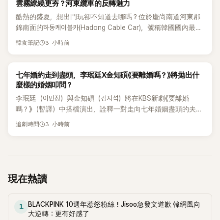
K-TRAVEL
雲霧繚繞更夯？河東纜車的反轉魅力
酷熱的盛夏，想出門玩卻不知道去哪嗎？位於慶尚南道河東郡
錦南面的하동케이블카(Hadong Cable Car)，號稱韓國國內最高
的落差，上下行路線溫差竟高達 -10 度，就算大熱天也能感受
3 小時前
韓食筆記
到超痛快的涼意！不只是單純欣賞風景，這裡還能體驗到雲海
如畫般的夢幻景象。今年夏天，要不要來這裡避暑呢？ 河東纜
車的超狂規模根據 TikTok (@hadongflyway) 的資訊，河東纜
K-DRAMA
七年婚約走到盡頭，李珉廷X金知碩《要離婚嗎？》將拋出什
車號稱擁有韓國國內最高的高低差，上下行路線溫差竟達 -10
麼樣的婚姻叩問？
度，成為夏季避暑勝地的新寵兒。特別是在雲霧像海浪般鋪開
李珉廷（이민정）與金知碩（김지석）將在KBS新劇《要離婚
的「特別日子」，會呈現出如夢似幻的景色，讓遊客驚呼連連。
嗎？》（暫譯）中搭檔演出，詮釋一對走向七年婚姻盡頭的夫
還有涼爽海風吹拂下展開的多島海風光，根本是額外
妻。 貼近現實的夫妻關係與離婚故事，一直是韓劇市場上能持
3 小時前
追劇時間
續引起觀眾共鳴的題材。這次作品有兩位資深演員的加持，預
告將超越單純的愛情劇，深入探討關係的本質，讓這部劇在開
播前就備受期待。 根據Dramabeans報導，KBS新劇《要離婚
嗎？》預計將由李珉廷（飾演白美英/백미영）與金知碩（飾演池
元浩/지원호）飾演一對結婚七年的夫妻，並描繪他們關係走向
現在熱讀
破裂的過程。已公開的預告片以白美英和池元浩的婚禮場景開
場，卻跳過新婚生活，直接加深了觀眾對他們關係的疑問。
BLACKPINK 10週年惹怒粉絲！Jisoo急發文道歉 韓網風向
DRAMABEANS
1
大逆轉：更有好感了