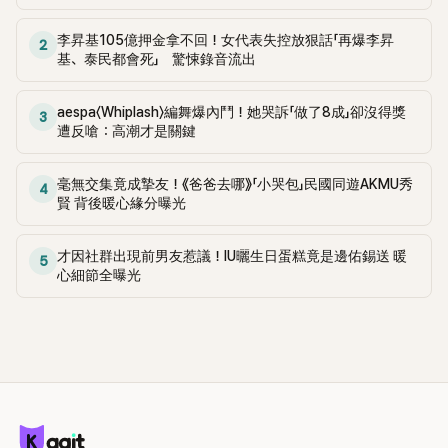
李昇基105億押金拿不回！女代表失控放狠話「再爆李昇
2
基、泰民都會死」 驚悚錄音流出
aespa〈Whiplash〉編舞爆內鬥！她哭訴「做了8成」卻沒得獎
3
遭反嗆：高潮才是關鍵
毫無交集竟成摯友！《爸爸去哪》「小哭包」民國同遊AKMU秀
4
賢 背後暖心緣分曝光
才因社群出現前男友惹議！IU曬生日蛋糕竟是邊佑錫送 暖
5
心細節全曝光