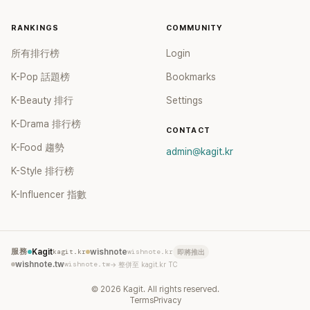
RANKINGS
COMMUNITY
所有排行榜
Login
K-Pop 話題榜
Bookmarks
K-Beauty 排行
Settings
K-Drama 排行榜
CONTACT
K-Food 趨勢
admin@kagit.kr
K-Style 排行榜
K-Influencer 指數
服務
Kagit
kagit.kr
wishnote
wishnote.kr
即將推出
wishnote.tw
wishnote.tw
→ 整併至 kagit.kr TC
©
2026
Kagit. All rights reserved.
Terms
Privacy