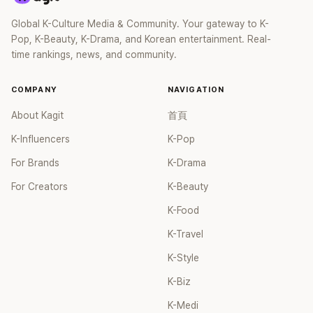
Global K-Culture Media & Community. Your gateway to K-
Pop, K-Beauty, K-Drama, and Korean entertainment. Real-
time rankings, news, and community.
COMPANY
NAVIGATION
About Kagit
首頁
K-Influencers
K-Pop
For Brands
K-Drama
For Creators
K-Beauty
K-Food
K-Travel
K-Style
K-Biz
K-Medi