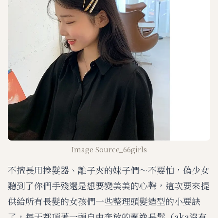
Image Source_66girls
不擅長用捲髮器、離子夾的妹子們～不要怕，偽少女
聽到了你們手殘還是想要變美美的心聲，這次要來提
供給所有長髮的女孩們一些整理頭髮造型的小要訣
了，每天都頂著一頭自由奔放的飄逸長髮（aka沒有