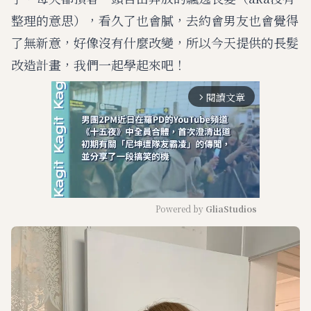
整理的意思），看久了也會膩，去約會男友也會覺得
了無新意，好像沒有什麼改變，所以今天提供的長髮
改造計畫，我們一起學起來吧！
閱讀文章
arrow_forward_ios
Powered by 
GliaStudios
M
u
t
e