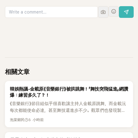
相關文章
熱議討論
韓娛熱議-金載原《音樂銀行》被拱跳舞！「舞技突飛猛進」網讚
爆：練習多久了？！
《音樂銀行》節目組似乎很喜歡讓主持人金載原跳舞，而金載沅
每次都能使命必達，甚至舞技還進步不少。觀眾們也發現製作
單位對此樂此不疲。
3 小時前
泡菜鄉民