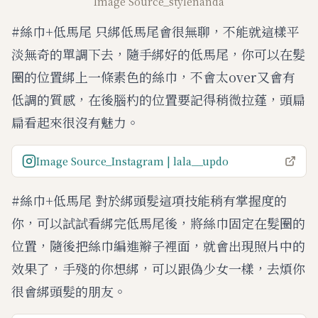
Image Source_stylenanda
#絲巾+低馬尾 只綁低馬尾會很無聊，不能就這樣平
淡無奇的單調下去，隨手綁好的低馬尾，你可以在髮
圈的位置綁上一條素色的絲巾，不會太over又會有
低調的質感，在後腦杓的位置要記得稍微拉蓬，頭扁
扁看起來很沒有魅力。
Image Source_Instagram | lala__updo
#絲巾+低馬尾 對於綁頭髮這項技能稍有掌握度的
你，可以試試看綁完低馬尾後，將絲巾固定在髮圈的
位置，隨後把絲巾編進辮子裡面，就會出現照片中的
效果了，手殘的你想綁，可以跟偽少女一樣，去煩你
很會綁頭髮的朋友。