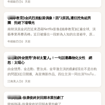
《脫掉鞋子恢單4Men》 中，親自公開那張當年引發話題的「腋下
1 天前
年糕歐巴
台公開更多內容，反駁經紀公司的說法，強調兩人的聯繫一直
比基尼照」，再次重提這段至今仍被粉絲視為黑歷史代表作的事
都是「雙向互動」，並非外界所稱的單方面騷擾。
件。 回顧李智惠的演藝路，她於 1998 年以混聲團體 S#arp 成
員身分出道，該團在 2000 年代初期紅極一時，由李智惠、徐
韓星
《鐵拳教育》金武烈差點當偶像！因「2原因」遭狂挖角組男
智英兩位女成員，以及張錫炫、Chris Kim 兩位男成員組成。不
團 拒絕下場曝光
過後來爆出長達四年的團內霸凌風波，甚至傳出徐智英母親對
南韓演員金武烈近來憑藉Netflix影集《鐵拳教育》紅遍全球，演
李智惠言語辱罵、動手等爭議，最終團體於 2002 年解散。 團
藝事業再攀高峰。近日被爆出一段鮮為人知的出道祕辛，原來
體解散後，李智惠轉型 solo，靠著綜藝與歌唱實力持續活躍演
他當年差點不是以演員身分出道，而是成為男團偶像的一員。
2 天前
年糕歐巴
藝圈。據悉，她當年能加入 S#arp，也與 李尚敏 的賞識有關。
感情方面，李智惠於 2017 年與圈外男友結婚，婚後育有兩個
女兒，一家四口生活幸福美滿。如今除了持續活躍於綜藝節
韓星
金志勳誇金憓秀「身材太驚人」！一句話遭轟物化女性 網
目，她經營的 YouTube 頻道也即將突破百萬訂閱，近年內容深
怒：太噁心
受網友喜愛，再度迎來事業第二春。
由金憓秀、金志勳、曹汝貞、金宰澈主演的戲劇《現在不是出軌
的問題》近日開播，為宣傳新作品，四位主演一同出演YouTube
節目，不料訪談中的一段發言卻意外掀起爭議。不少網友認
2 天前
江南美人
為，他將焦點放在金憓秀的身材，言論帶有「物化女性」意味，
引發大量批評。
熱議討論
韓娛熱議-徐康俊終於回歸本業拍劇了
韓娛熱議-徐康俊終於回歸本業拍劇了