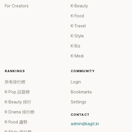
For Creators
K-Beauty
K-Food
K-Travel
K-Style
K-Biz
K-Medi
RANKINGS
COMMUNITY
所有排行榜
Login
K-Pop 話題榜
Bookmarks
K-Beauty 排行
Settings
K-Drama 排行榜
CONTACT
K-Food 趨勢
admin@kagit.kr