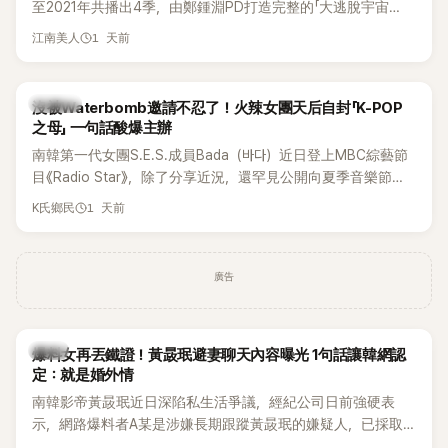
至2021年共播出4季，由鄭鍾淵PD打造完整的「大逃脫宇宙
邊搭車邊聊天，氣氛輕鬆。聊到最近的新聞，李瑞鎮突然直球
（DTCU）」，憑藉燒腦劇情、電影級場景與龐大世界觀，累積
發問：「妳不是上新聞了？說妳去做整形？是人中縮短手術嗎？」
1 天前
江南美人
大批死忠粉絲，被譽為韓國最具代表性的密室逃脫綜藝之一。
一貫犀利又不留情的問法，讓現場瞬間笑成一片。對此，李智
惠也毫不閃躲，淡定接招，兩人鬥嘴默契十足。 話題接著一路
延燒到過去的爭議。李瑞鎮脫口補刀：「妳以前不是還在游泳池
K-POP
沒被Waterbomb邀請不忍了！火辣女團天后自封「K-POP
開過記者會？」直接點名她當年的風波。李智惠聽了忍不住笑
之母」 一句話酸爆主辦
說：「哥怎麼連這個都知道？」李瑞鎮則回嘴：「那時候新聞鬧那
南韓第一代女團S.E.S.成員Bada（바다）近日登上MBC綜藝節
麼大，不知道才奇怪吧。」一來一往，氣氛反而更加輕鬆。 談到
目《Radio Star》，除了分享近況，還罕見公開向夏季音樂節
當年情況，李智惠終於鬆口坦言，當時確實被質疑動過隆胸手
Waterbomb喊話，笑稱自己至今從未受邀演出，更幽默表示：
1 天前
K氏鄉民
術。她回憶：「拍了比基尼照片之後，就開始被說是不是去隆乳
「我名字就叫『Bada（海）』，Waterbomb卻沒找我，這根本只
了。」為了澄清誤會，她只好親自站出來說清楚。 李智惠進一步
是懂了皮毛。」一番話笑翻全場，也引發網友熱議。
解釋，當時隆胸手術幾乎只有「腋下切開」一種方式，「所以我就
想，既然一直說我有做，那我乾脆把腋下給大家看，證明我根
廣告
本沒動過。」一句話說完，全場瞬間炸鍋，來賓又驚又笑。 事實
上，早在 2006 年，李智惠就為了證明自己沒有「隆乳」，真的
召開了一場泳裝記者招待會。當時她穿著比基尼站在一排攝影
韓星
爆料女再丟鐵證！黃晸珉避妻聊天內容曝光 1句話讓韓網認
機前，面對媒體擺出各種姿勢，畫面至今仍被網友津津樂道。
定：就是婚外情
這段為平息爭議、直接公開腋下畫面自證清白的往事再度被提
南韓影帝黃晸珉近日深陷私生活爭議，經紀公司日前強硬表
起，節目現場立刻充滿驚呼聲與笑聲，也再次讓人見識到她面
示，網路爆料者A某是涉嫌長期跟蹤黃晸珉的嫌疑人，已採取
對流言時「豁出去」的直率性格。其實她過去也曾在 SBS 節目
法律行動。不過，A某並未因此停止發聲，5日再度透過社群平