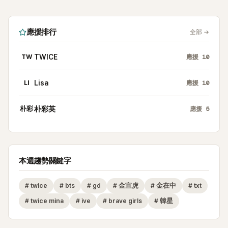
應援排行
全部
→
TW
TWICE
應援
10
LI
Lisa
應援
10
朴彩
朴彩英
應援
5
本週趨勢關鍵字
#
twice
#
bts
#
gd
#
金宣虎
#
金在中
#
txt
#
twice mina
#
ive
#
brave girls
#
韓星