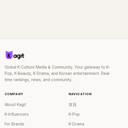
Global K-Culture Media & Community. Your gateway to K-
Pop, K-Beauty, K-Drama, and Korean entertainment. Real-
time rankings, news, and community.
COMPANY
NAVIGATION
About Kagit
首頁
K-Influencers
K-Pop
For Brands
K-Drama