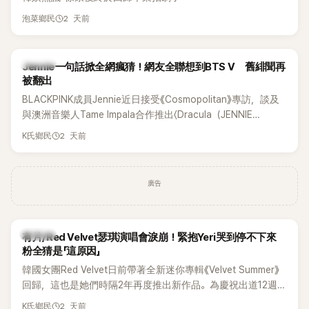
2 天前
泡菜鄉民
K-POP
Jennie一句話掀全網瘋猜！網友全聯想到BTS V 舊緋聞再
被翻出
BLACKPINK成員Jennie近日接受《Cosmopolitan》專訪，談及
與澳洲音樂人Tame Impala合作推出〈Dracula（JENNIE
Remix）〉的幕後故事，沒想到她一句關於「共同朋友」的回答，
2 天前
K氏鄉民
竟再次引發外界對她與BTS成員V緋聞的討論。
廣告
K-POP
有片/Red Velvet瑟琪演唱會淚崩！緊抱Yeri哭到停不下來
粉全猜是「這原因」
韓國女團Red Velvet日前帶著全新迷你專輯《Velvet Summer》
回歸，這也是她們時隔2年再度推出新作品。為慶祝出道12週
年，五位成員也一連舉辦三場粉絲演唱會，與粉絲共同回顧經
2 天前
K氏鄉民