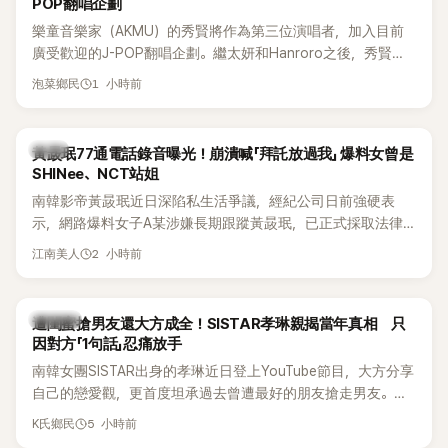
POP翻唱企劃
樂童音樂家（AKMU）的秀賢將作為第三位演唱者，加入目前
廣受歡迎的J-POP翻唱企劃。繼太妍和Hanroro之後，秀賢已
獲選為第三首翻唱歌曲的主唱，並於近期完成錄音。
1 小時前
泡菜鄉民
韓星
黃晸珉77通電話錄音曝光！崩潰喊「拜託放過我」 爆料女曾是
SHINee、NCT站姐
南韓影帝黃晸珉近日深陷私生活爭議，經紀公司日前強硬表
示，網路爆料女子A某涉嫌長期跟蹤黃晸珉，已正式採取法律
行動。不過，A並未停止發聲，持續透過社群平台公開爆料，反
2 小時前
江南美人
駁經紀公司的說法，強調兩人一直維持雙向聯繫，並非外界所
稱的單方面騷擾。如今，韓媒《Dispatch》再曝光雙方77通電話
的錄音內容，而A也首度承認自己過去曾是SHINee、NCT等偶
K-POP
遭閨蜜搶男友還大方成全！SISTAR孝琳親揭當年真相 只
像團體的「站姐」，事件持續延燒。
因對方「1句話」忍痛放手
南韓女團SISTAR出身的孝琳近日登上YouTube節目，大方分享
自己的戀愛觀，更首度坦承過去曾遭最好的朋友搶走男友。她
表示，當時選擇瀟灑放手，但如果同樣的事情現在再發生，「我
5 小時前
K氏鄉民
絕對不會坐視不管」，直率發言掀起熱議。