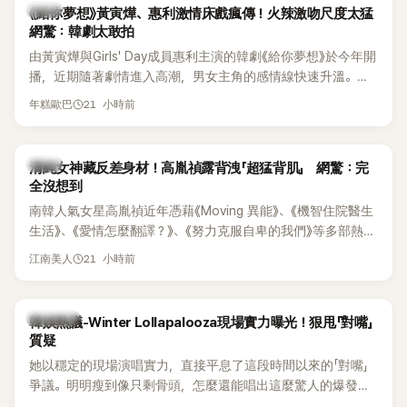
韓劇
《給你夢想》黃寅燁、惠利激情床戲瘋傳！火辣激吻尺度太猛
網驚：韓劇太敢拍
由黃寅燁與Girls' Day成員惠利主演的韓劇《給你夢想》於今年開
播，近期隨著劇情進入高潮，男女主角的感情線快速升溫。最
新播出的第8集不僅上演火辣吻戲，更接連出現床戲橋段，讓
21 小時前
年糕歐巴
相關片段在網路上瘋傳，引發觀眾熱烈討論。
韓星
清純女神藏反差身材！高胤禎露背洩「超猛背肌」 網驚：完
全沒想到
南韓人氣女星高胤禎近年憑藉《Moving 異能》、《機智住院醫生
生活》、《愛情怎麼翻譯？》、《努力克服自卑的我們》等多部熱門
作品，躍升為韓劇新一代女神代表，不僅演技備受肯定，精緻
21 小時前
江南美人
五官與清新空靈的氣質也擄獲大批粉絲。近日，她因分享一組
近況照意外掀起熱議，不是因為仙氣十足的美貌，而是藏在纖
細身材下的超狂背肌與肩膀線條，反差感十足，讓不少網友看
熱議討論
韓娛熱議-Winter Lollapalooza現場實力曝光！狠甩「對嘴」
傻直呼：「原來她身材這麼猛！」
質疑
她以穩定的現場演唱實力，直接平息了這段時間以來的「對嘴」
爭議。明明瘦到像只剩骨頭，怎麼還能唱出這麼驚人的爆發力
和音量？