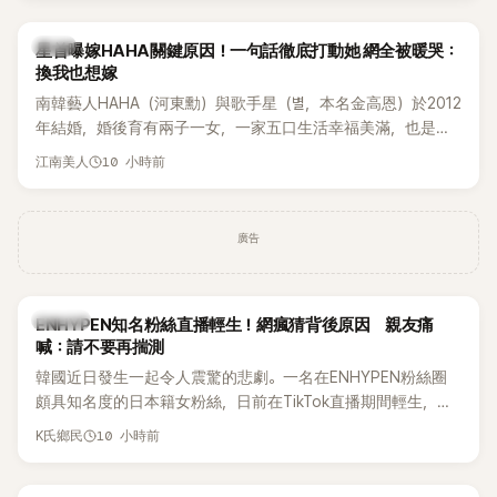
韓星
星首曝嫁HAHA關鍵原因！一句話徹底打動她 網全被暖哭：
換我也想嫁
南韓藝人HAHA（河東勳）與歌手星（별，本名金高恩）於2012
年結婚，婚後育有兩子一女，一家五口生活幸福美滿，也是韓
國演藝圈公認的模範夫妻。近日，星首度公開當年決定嫁給
10 小時前
江南美人
HAHA的關鍵原因，竟是一句讓她至今仍難忘的話，也成為她
點頭步入婚姻的最大理由。
廣告
K-POP
ENHYPEN知名粉絲直播輕生！網瘋猜背後原因 親友痛
喊：請不要再揣測
韓國近日發生一起令人震驚的悲劇。一名在ENHYPEN粉絲圈
頗具知名度的日本籍女粉絲，日前在TikTok直播期間輕生，最
終不幸身亡，消息曝光後震驚韓網，也讓不少粉絲湧入社群平
10 小時前
K氏鄉民
台哀悼。事發後，死者親友也陸續出面證實噩耗，並呼籲外界
停止揣測，盼逝者安息。