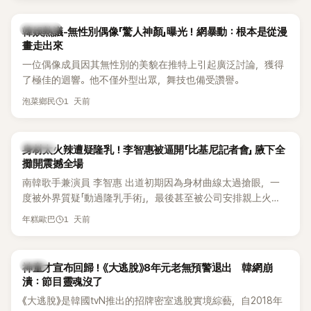
部分網友質疑，就連美國當地媒體也毫不留情給出負評，甚至
形容整場演出「就像一場豪華KTV」。
熱議討論
韓娛熱議-無性別偶像「驚人神顏」曝光！網暴動：根本是從漫
畫走出來
一位偶像成員因其無性別的美貌在推特上引起廣泛討論，獲得
了極佳的迴響。他不僅外型出眾，舞技也備受讚譽。
1 天前
泡菜鄉民
K-POP
身材太火辣遭疑隆乳！李智惠被逼開「比基尼記者會」 腋下全
攤開震撼全場
南韓歌手兼演員 李智惠 出道初期因為身材曲線太過搶眼，一
度被外界質疑「動過隆乳手術」，最後甚至被公司安排親上火
線，召開前所未見的「泳裝記者會」澄清。這場記者會後來還被
1 天前
年糕歐巴
韓國演藝圈點名為流傳至今的「三大記者會」之一。近日她在綜
藝節目中親口回憶這段「隆乳疑雲黑歷史」，話題再度被翻出來
熱議。 2日播出的 SBS 綜藝節目《我的經紀人太難搞－秘書
韓星
神童才宣布回歸！《大逃脫》8年元老無預警退出 韓網崩
鎮》，邀請同時兼顧工作與育兒的演藝圈代表「媽媽群」——李智
潰：節目靈魂沒了
惠、李賢怡、李恩亨，以第13位「My Star」身分登場，分享最真
《大逃脫》是韓國tvN推出的招牌密室逃脫實境綜藝，自2018年
實的生活日常。 節目一開始，李瑞鎮 率先與李智惠會合，兩人