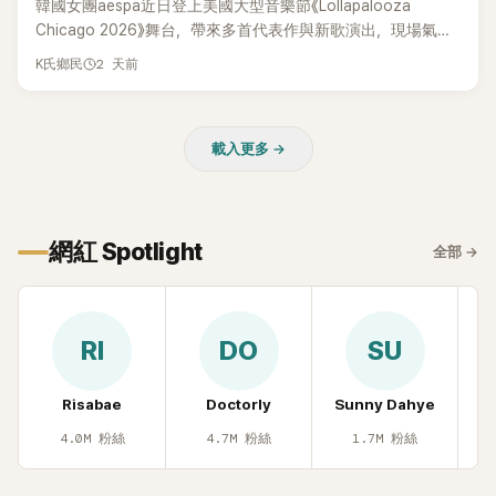
韓國女團aespa近日登上美國大型音樂節《Lollapalooza
Chicago 2026》舞台，帶來多首代表作與新歌演出，現場氣氛
嗨翻。不過，成員Karina卻在演出後主動坦承，自己因為太緊
2 天前
K氏鄉民
張，在表演過程中一度忘記歌詞，還親自向粉絲道歉。
載入更多 →
網紅 Spotlight
全部
→
RI
DO
SU
Risabae
Doctorly
Sunny Dahye
H
4.0M
粉絲
4.7M
粉絲
1.7M
粉絲