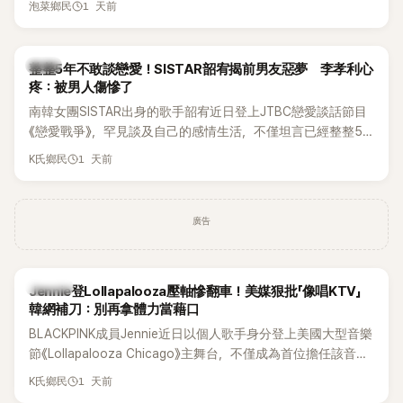
1 天前
泡菜鄉民
韓星
整整5年不敢談戀愛！SISTAR韶宥揭前男友惡夢 李孝利心
疼：被男人傷慘了
南韓女團SISTAR出身的歌手韶宥近日登上JTBC戀愛談話節目
《戀愛戰爭》，罕見談及自己的感情生活，不僅坦言已經整整5
年沒有談戀愛，更首度透露空窗至今的原因，全與上一段戀情
1 天前
K氏鄉民
有關，一番真心告白讓現場來賓都相當震驚。
廣告
K-POP
Jennie登Lollapalooza壓軸慘翻車！美媒狠批「像唱KTV」
韓網補刀：別再拿體力當藉口
BLACKPINK成員Jennie近日以個人歌手身分登上美國大型音樂
節《Lollapalooza Chicago》主舞台，不僅成為首位擔任該音樂
節Headliner（壓軸主秀）的K-POP女SOLO歌手，寫下全新紀
1 天前
K氏鄉民
錄。然而，演出結束後卻掀起兩極評價，不僅現場歌唱實力遭