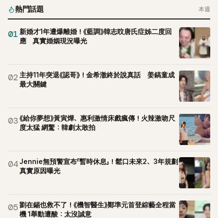
熱門話題
本週
新婚才1年遭爆離婚！《藍調》韓志旼唐氏症姊二度回
01
應 真實婚姻現況曝光
主持11年突退《認哥》！金希澈終於說真話 姜鎬童成
02
最大關鍵
《給你夢想》黃寅燁、惠利激情床戲瘋傳！火辣激吻尺
03
度太猛 網驚：韓劇太敢拍
Jennie無預警宣布「暫時休息」！鬆口未來2、3年規劃
04
真實原因曝光
劉在錫也救不了！《機智醫生》鄭準元首登綜藝全程當
05
機 1舉動遭酸：太沒誠意