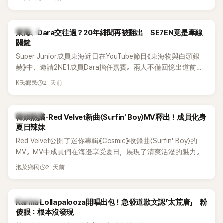
典歌曲、帶來新歌舞台。不過，成員瑟琪卻在演出過程中數度
落淚，令人相當心疼。
K-POP
東海、Dara交往過？20年緋聞再被翻出 SE7EN竟是牽線
關鍵
Super Junior成員東海近日在YouTube節目《東海物與白頭銀
赫》中，邀請2NE1成員Dara擔任嘉賓。兩人不僅回憶出道前的
青澀往事，也首度聊起當年鬧得沸沸揚揚的緋聞，讓東海忍不
2 天前
K氏鄉民
住笑說：「真的有很多粉絲以為我們交往過。」
熱議討論
韓娛熱議-Red Velvet新曲〈Surfin' Boy〉MV釋出！成員化身
夏日辣妹
Red Velvet公開了迷你專輯《Cosmic》收錄曲〈Surfin' Boy〉的
MV。MV中成員們在海邊享受夏日，展現了清爽活潑的魅力。
2 天前
泡菜鄉民
K-POP
Karina Lollapalooza開唱出包！急發道歉文認「太荒唐」 粉
傻眼：根本沒發現