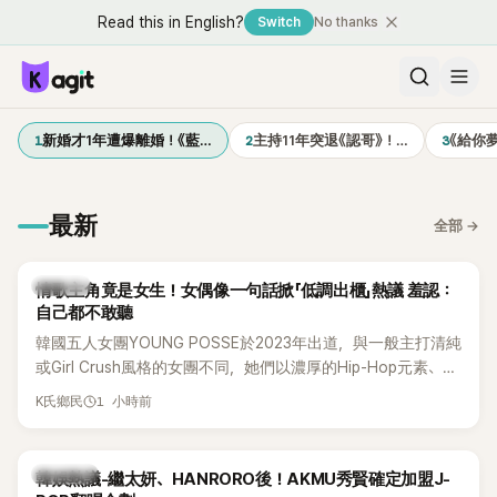
Read this in English?
Switch
No thanks
1
2
3
新婚才1年遭爆離婚！《藍…
主持11年突退《認哥》！…
《給你
最新
全部
→
K-POP
情歌主角竟是女生！女偶像一句話掀「低調出櫃」熱議 羞認：
自己都不敢聽
韓國五人女團YOUNG POSSE於2023年出道，與一般主打清純
或Girl Crush風格的女團不同，她們以濃厚的Hip-Hop元素、自
創Rap及成員親自參與創作為特色，MV也融入美式街頭、塗
1 小時前
K氏鄉民
鴉、滑板等文化元素。雖然並非出身四大經紀公司，仍憑藉鮮
明的音樂風格，在海外尤其是歐美市場累積不少人氣，逐漸成
為第五代女團中極具辨識度的新生代代表之一。
熱議討論
韓娛熱議-繼太妍、HANRORO後！AKMU秀賢確定加盟J-