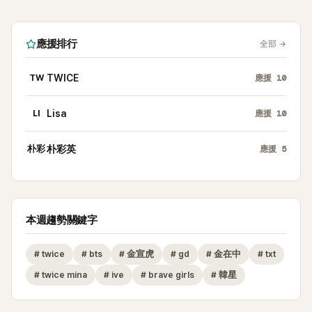
應援排行
全部
→
TW
TWICE
應援
10
LI
Lisa
應援
10
朴彩
朴彩英
應援
5
本週趨勢關鍵字
#
twice
#
bts
#
金宣虎
#
gd
#
金在中
#
txt
#
twice mina
#
ive
#
brave girls
#
韓星