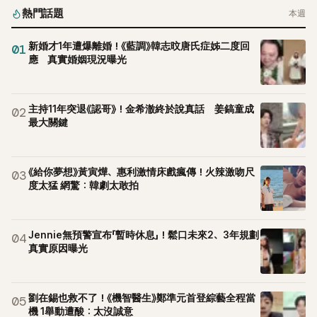
熱門話題
本週
新婚才1年遭爆離婚！《藍調》韓志旼唐氏症姊二度回
01
應 真實婚姻現況曝光
主持11年突退《認哥》！金希澈終於說真話 姜鎬童成
02
最大關鍵
《給你夢想》黃寅燁、惠利激情床戲瘋傳！火辣激吻尺
03
度太猛 網驚：韓劇太敢拍
Jennie無預警宣布「暫時休息」！鬆口未來2、3年規劃
04
真實原因曝光
劉在錫也救不了！《機智醫生》鄭準元首登綜藝全程當
05
機 1舉動遭酸：太沒誠意