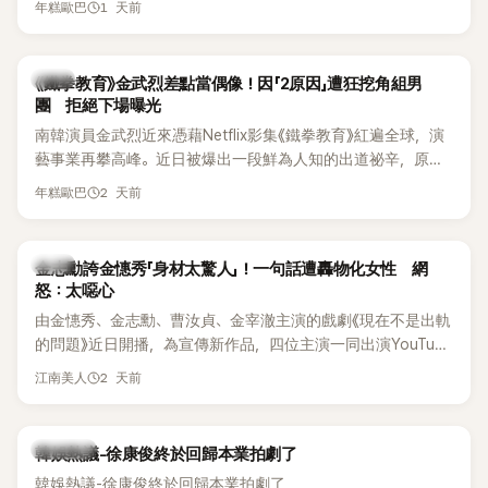
《脫掉鞋子恢單4Men》 中，親自公開那張當年引發話題的「腋下
1 天前
年糕歐巴
台公開更多內容，反駁經紀公司的說法，強調兩人的聯繫一直
比基尼照」，再次重提這段至今仍被粉絲視為黑歷史代表作的事
都是「雙向互動」，並非外界所稱的單方面騷擾。
件。 回顧李智惠的演藝路，她於 1998 年以混聲團體 S#arp 成
員身分出道，該團在 2000 年代初期紅極一時，由李智惠、徐
韓星
《鐵拳教育》金武烈差點當偶像！因「2原因」遭狂挖角組男
智英兩位女成員，以及張錫炫、Chris Kim 兩位男成員組成。不
團 拒絕下場曝光
過後來爆出長達四年的團內霸凌風波，甚至傳出徐智英母親對
南韓演員金武烈近來憑藉Netflix影集《鐵拳教育》紅遍全球，演
李智惠言語辱罵、動手等爭議，最終團體於 2002 年解散。 團
藝事業再攀高峰。近日被爆出一段鮮為人知的出道祕辛，原來
體解散後，李智惠轉型 solo，靠著綜藝與歌唱實力持續活躍演
他當年差點不是以演員身分出道，而是成為男團偶像的一員。
2 天前
年糕歐巴
藝圈。據悉，她當年能加入 S#arp，也與 李尚敏 的賞識有關。
感情方面，李智惠於 2017 年與圈外男友結婚，婚後育有兩個
女兒，一家四口生活幸福美滿。如今除了持續活躍於綜藝節
韓星
金志勳誇金憓秀「身材太驚人」！一句話遭轟物化女性 網
目，她經營的 YouTube 頻道也即將突破百萬訂閱，近年內容深
怒：太噁心
受網友喜愛，再度迎來事業第二春。
由金憓秀、金志勳、曹汝貞、金宰澈主演的戲劇《現在不是出軌
的問題》近日開播，為宣傳新作品，四位主演一同出演YouTube
節目，不料訪談中的一段發言卻意外掀起爭議。不少網友認
2 天前
江南美人
為，他將焦點放在金憓秀的身材，言論帶有「物化女性」意味，
引發大量批評。
熱議討論
韓娛熱議-徐康俊終於回歸本業拍劇了
韓娛熱議-徐康俊終於回歸本業拍劇了