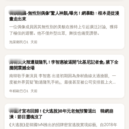
部分網友質疑，就連美國當地媒體也毫不留情給出負評，甚至
形容整場演出「就像一場豪華KTV」。
熱議討論
韓娛熱議-無性別偶像「驚人神顏」曝光！網暴動：根本是從漫
畫走出來
一位偶像成員因其無性別的美貌在推特上引起廣泛討論，獲得
了極佳的迴響。他不僅外型出眾，舞技也備受讚譽。
1 天前
泡菜鄉民
K-POP
身材太火辣遭疑隆乳！李智惠被逼開「比基尼記者會」 腋下全
攤開震撼全場
南韓歌手兼演員 李智惠 出道初期因為身材曲線太過搶眼，一
度被外界質疑「動過隆乳手術」，最後甚至被公司安排親上火
線，召開前所未見的「泳裝記者會」澄清。這場記者會後來還被
1 天前
年糕歐巴
韓國演藝圈點名為流傳至今的「三大記者會」之一。近日她在綜
藝節目中親口回憶這段「隆乳疑雲黑歷史」，話題再度被翻出來
熱議。 2日播出的 SBS 綜藝節目《我的經紀人太難搞－秘書
韓星
神童才宣布回歸！《大逃脫》8年元老無預警退出 韓網崩
鎮》，邀請同時兼顧工作與育兒的演藝圈代表「媽媽群」——李智
潰：節目靈魂沒了
惠、李賢怡、李恩亨，以第13位「My Star」身分登場，分享最真
《大逃脫》是韓國tvN推出的招牌密室逃脫實境綜藝，自2018年
實的生活日常。 節目一開始，李瑞鎮 率先與李智惠會合，兩人