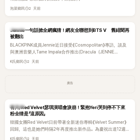
2 天前
泡菜鄉民
K-POP
Jennie一句話掀全網瘋猜！網友全聯想到BTS V 舊緋聞再
被翻出
BLACKPINK成員Jennie近日接受《Cosmopolitan》專訪，談及
與澳洲音樂人Tame Impala合作推出〈Dracula（JENNIE
Remix）〉的幕後故事，沒想到她一句關於「共同朋友」的回答，
2 天前
K氏鄉民
竟再次引發外界對她與BTS成員V緋聞的討論。
廣告
K-POP
有片/Red Velvet瑟琪演唱會淚崩！緊抱Yeri哭到停不下來
粉全猜是「這原因」
韓國女團Red Velvet日前帶著全新迷你專輯《Velvet Summer》
回歸，這也是她們時隔2年再度推出新作品。為慶祝出道12週
年，五位成員也一連舉辦三場粉絲演唱會，與粉絲共同回顧經
2 天前
K氏鄉民