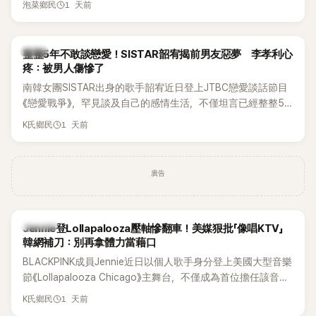
1 天前
泡菜鄉民
韓星
整整5年不敢談戀愛！SISTAR韶宥揭前男友惡夢 李孝利心
疼：被男人傷慘了
南韓女團SISTAR出身的歌手韶宥近日登上JTBC戀愛談話節目
《戀愛戰爭》，罕見談及自己的感情生活，不僅坦言已經整整5
年沒有談戀愛，更首度透露空窗至今的原因，全與上一段戀情
1 天前
K氏鄉民
有關，一番真心告白讓現場來賓都相當震驚。
廣告
K-POP
Jennie登Lollapalooza壓軸慘翻車！美媒狠批「像唱KTV」
韓網補刀：別再拿體力當藉口
BLACKPINK成員Jennie近日以個人歌手身分登上美國大型音樂
節《Lollapalooza Chicago》主舞台，不僅成為首位擔任該音樂
節Headliner（壓軸主秀）的K-POP女SOLO歌手，寫下全新紀
1 天前
K氏鄉民
錄。然而，演出結束後卻掀起兩極評價，不僅現場歌唱實力遭