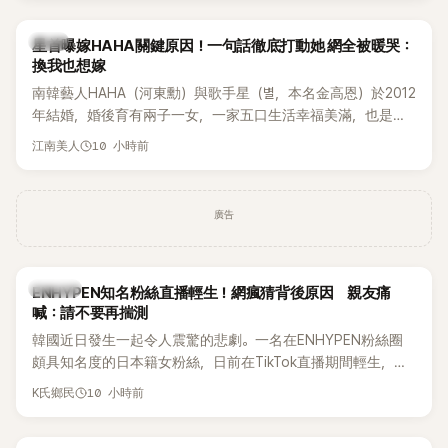
韓星
星首曝嫁HAHA關鍵原因！一句話徹底打動她 網全被暖哭：
換我也想嫁
南韓藝人HAHA（河東勳）與歌手星（별，本名金高恩）於2012
年結婚，婚後育有兩子一女，一家五口生活幸福美滿，也是韓
國演藝圈公認的模範夫妻。近日，星首度公開當年決定嫁給
10 小時前
江南美人
HAHA的關鍵原因，竟是一句讓她至今仍難忘的話，也成為她
點頭步入婚姻的最大理由。
廣告
K-POP
ENHYPEN知名粉絲直播輕生！網瘋猜背後原因 親友痛
喊：請不要再揣測
韓國近日發生一起令人震驚的悲劇。一名在ENHYPEN粉絲圈
頗具知名度的日本籍女粉絲，日前在TikTok直播期間輕生，最
終不幸身亡，消息曝光後震驚韓網，也讓不少粉絲湧入社群平
10 小時前
K氏鄉民
台哀悼。事發後，死者親友也陸續出面證實噩耗，並呼籲外界
停止揣測，盼逝者安息。