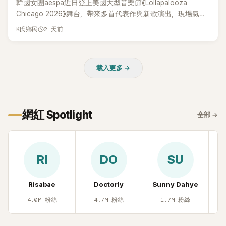
韓國女團aespa近日登上美國大型音樂節《Lollapalooza
Chicago 2026》舞台，帶來多首代表作與新歌演出，現場氣氛
嗨翻。不過，成員Karina卻在演出後主動坦承，自己因為太緊
2 天前
K氏鄉民
張，在表演過程中一度忘記歌詞，還親自向粉絲道歉。
載入更多 →
網紅 Spotlight
全部
→
RI
DO
SU
Risabae
Doctorly
Sunny Dahye
H
4.0M
粉絲
4.7M
粉絲
1.7M
粉絲