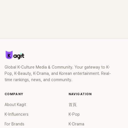
Global K-Culture Media & Community. Your gateway to K-
Pop, K-Beauty, K-Drama, and Korean entertainment. Real-
time rankings, news, and community.
COMPANY
NAVIGATION
About Kagit
首頁
K-Influencers
K-Pop
For Brands
K-Drama