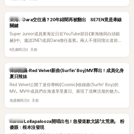
典歌曲、帶來新歌舞台。不過，成員瑟琪卻在演出過程中數度
落淚，令人相當心疼。
K-POP
東海、Dara交往過？20年緋聞再被翻出 SE7EN竟是牽線
關鍵
Super Junior成員東海近日在YouTube節目《東海物與白頭銀
赫》中，邀請2NE1成員Dara擔任嘉賓。兩人不僅回憶出道前的
青澀往事，也首度聊起當年鬧得沸沸揚揚的緋聞，讓東海忍不
2 天前
K氏鄉民
住笑說：「真的有很多粉絲以為我們交往過。」
熱議討論
韓娛熱議-Red Velvet新曲〈Surfin' Boy〉MV釋出！成員化身
夏日辣妹
Red Velvet公開了迷你專輯《Cosmic》收錄曲〈Surfin' Boy〉的
MV。MV中成員們在海邊享受夏日，展現了清爽活潑的魅力。
2 天前
泡菜鄉民
K-POP
Karina Lollapalooza開唱出包！急發道歉文認「太荒唐」 粉
傻眼：根本沒發現