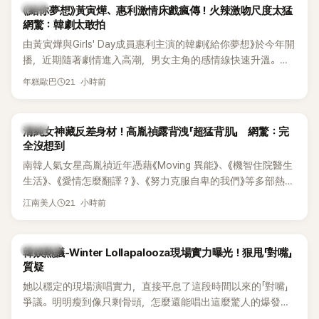
韓劇
《給你夢想》黃寅燁、惠利激情床戲瘋傳！火辣激吻尺度太猛
網驚：韓劇太敢拍
由黃寅燁與Girls' Day成員惠利主演的韓劇《給你夢想》於今年開
播，近期隨著劇情進入高潮，男女主角的感情線快速升溫。最
新播出的第8集不僅上演火辣吻戲，更接連出現床戲橋段，讓
21 小時前
年糕歐巴
相關片段在網路上瘋傳，引發觀眾熱烈討論。
韓星
清純女神藏反差身材！高胤禎露背洩「超猛背肌」 網驚：完
全沒想到
南韓人氣女星高胤禎近年憑藉《Moving 異能》、《機智住院醫生
生活》、《愛情怎麼翻譯？》、《努力克服自卑的我們》等多部熱門
作品，躍升為韓劇新一代女神代表，不僅演技備受肯定，精緻
21 小時前
江南美人
五官與清新空靈的氣質也擄獲大批粉絲。近日，她因分享一組
近況照意外掀起熱議，不是因為仙氣十足的美貌，而是藏在纖
細身材下的超狂背肌與肩膀線條，反差感十足，讓不少網友看
熱議討論
韓娛熱議-Winter Lollapalooza現場實力曝光！狠甩「對嘴」
傻直呼：「原來她身材這麼猛！」
質疑
她以穩定的現場演唱實力，直接平息了這段時間以來的「對嘴」
爭議。明明瘦到像只剩骨頭，怎麼還能唱出這麼驚人的爆發力
和音量？