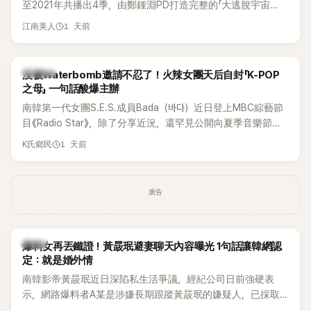
至2021年共播出4季，由鄭鍾淵PD打造完整的「大逃脫宇宙
邊搭車邊聊天，氣氛輕鬆。聊到最近的新聞，李瑞鎮突然直球
（DTCU）」，憑藉燒腦劇情、電影級場景與龐大世界觀，累積
發問：「妳不是上新聞了？說妳去做整形？是人中縮短手術嗎？」
1 天前
江南美人
大批死忠粉絲，被譽為韓國最具代表性的密室逃脫綜藝之一。
一貫犀利又不留情的問法，讓現場瞬間笑成一片。對此，李智
惠也毫不閃躲，淡定接招，兩人鬥嘴默契十足。 話題接著一路
延燒到過去的爭議。李瑞鎮脫口補刀：「妳以前不是還在游泳池
K-POP
沒被Waterbomb邀請不忍了！火辣女團天后自封「K-POP
開過記者會？」直接點名她當年的風波。李智惠聽了忍不住笑
之母」 一句話酸爆主辦
說：「哥怎麼連這個都知道？」李瑞鎮則回嘴：「那時候新聞鬧那
南韓第一代女團S.E.S.成員Bada（바다）近日登上MBC綜藝節
麼大，不知道才奇怪吧。」一來一往，氣氛反而更加輕鬆。 談到
目《Radio Star》，除了分享近況，還罕見公開向夏季音樂節
當年情況，李智惠終於鬆口坦言，當時確實被質疑動過隆胸手
Waterbomb喊話，笑稱自己至今從未受邀演出，更幽默表示：
1 天前
K氏鄉民
術。她回憶：「拍了比基尼照片之後，就開始被說是不是去隆乳
「我名字就叫『Bada（海）』，Waterbomb卻沒找我，這根本只
了。」為了澄清誤會，她只好親自站出來說清楚。 李智惠進一步
是懂了皮毛。」一番話笑翻全場，也引發網友熱議。
解釋，當時隆胸手術幾乎只有「腋下切開」一種方式，「所以我就
想，既然一直說我有做，那我乾脆把腋下給大家看，證明我根
廣告
本沒動過。」一句話說完，全場瞬間炸鍋，來賓又驚又笑。 事實
上，早在 2006 年，李智惠就為了證明自己沒有「隆乳」，真的
召開了一場泳裝記者招待會。當時她穿著比基尼站在一排攝影
韓星
爆料女再丟鐵證！黃晸珉避妻聊天內容曝光 1句話讓韓網認
機前，面對媒體擺出各種姿勢，畫面至今仍被網友津津樂道。
定：就是婚外情
這段為平息爭議、直接公開腋下畫面自證清白的往事再度被提
南韓影帝黃晸珉近日深陷私生活爭議，經紀公司日前強硬表
起，節目現場立刻充滿驚呼聲與笑聲，也再次讓人見識到她面
示，網路爆料者A某是涉嫌長期跟蹤黃晸珉的嫌疑人，已採取
對流言時「豁出去」的直率性格。其實她過去也曾在 SBS 節目
法律行動。不過，A某並未因此停止發聲，5日再度透過社群平