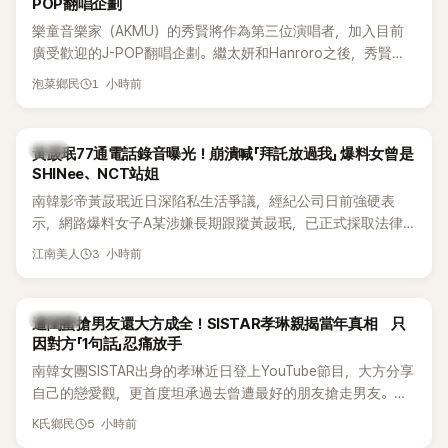
POP翻唱企劃
樂童音樂家（AKMU）的秀賢將作為第三位演唱者，加入目前
廣受歡迎的J-POP翻唱企劃。繼太妍和Hanroro之後，秀賢已
獲選為第三首翻唱歌曲的主唱，並於近期完成錄音。
1 小時前
泡菜鄉民
韓星
黃晸珉77通電話錄音曝光！崩潰喊「拜託放過我」 爆料女曾是
SHINee、NCT站姐
南韓影帝黃晸珉近日深陷私生活爭議，經紀公司日前強硬表
示，網路爆料女子A某涉嫌長期跟蹤黃晸珉，已正式採取法律
行動。不過，A並未停止發聲，持續透過社群平台公開爆料，反
3 小時前
江南美人
駁經紀公司的說法，強調兩人一直維持雙向聯繫，並非外界所
稱的單方面騷擾。如今，韓媒《Dispatch》再曝光雙方77通電話
的錄音內容，而A也首度承認自己過去曾是SHINee、NCT等偶
K-POP
遭閨蜜搶男友還大方成全！SISTAR孝琳親揭當年真相 只
像團體的「站姐」，事件持續延燒。
因對方「1句話」忍痛放手
南韓女團SISTAR出身的孝琳近日登上YouTube節目，大方分享
自己的戀愛觀，更首度坦承過去曾遭最好的朋友搶走男友。她
表示，當時選擇瀟灑放手，但如果同樣的事情現在再發生，「我
5 小時前
K氏鄉民
絕對不會坐視不管」，直率發言掀起熱議。