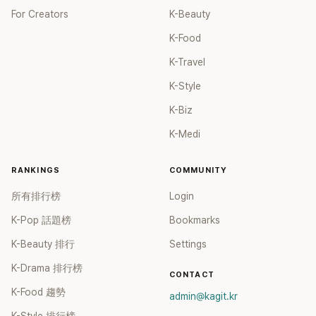
For Creators
K-Beauty
K-Food
K-Travel
K-Style
K-Biz
K-Medi
RANKINGS
COMMUNITY
所有排行榜
Login
K-Pop 話題榜
Bookmarks
K-Beauty 排行
Settings
K-Drama 排行榜
CONTACT
K-Food 趨勢
admin@kagit.kr