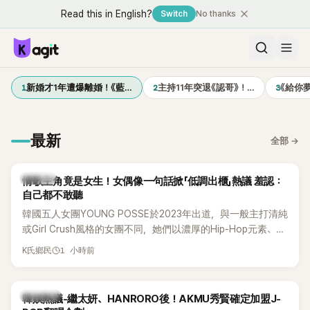
Read this in English?
Switch
No thanks
1
2
3
新婚才1年遭爆離婚！《藍…
主持11年突退《認哥》！…
《給你
最新
全部
→
K-POP
情歌主角竟是女生！女偶像一句話掀「低調出櫃」熱議 羞認：
自己都不敢聽
韓國五人女團YOUNG POSSE於2023年出道，與一般主打清純
或Girl Crush風格的女團不同，她們以濃厚的Hip-Hop元素、自
創Rap及成員親自參與創作為特色，MV也融入美式街頭、塗
1 小時前
K氏鄉民
鴉、滑板等文化元素。雖然並非出身四大經紀公司，仍憑藉鮮
明的音樂風格，在海外尤其是歐美市場累積不少人氣，逐漸成
為第五代女團中極具辨識度的新生代代表之一。
熱議討論
韓娛熱議-繼太妍、HANRORO後！AKMU秀賢確定加盟J-