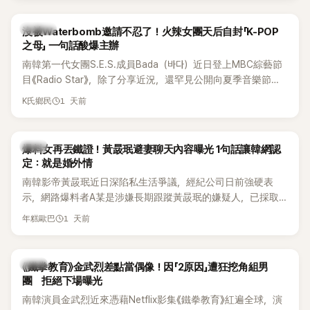
說：「哥怎麼連這個都知道？」李瑞鎮則回嘴：「那時候新聞鬧那
麼大，不知道才奇怪吧。」一來一往，氣氛反而更加輕鬆。 談到
K-POP
沒被Waterbomb邀請不忍了！火辣女團天后自封「K-POP
當年情況，李智惠終於鬆口坦言，當時確實被質疑動過隆胸手
之母」 一句話酸爆主辦
術。她回憶：「拍了比基尼照片之後，就開始被說是不是去隆乳
南韓第一代女團S.E.S.成員Bada（바다）近日登上MBC綜藝節
了。」為了澄清誤會，她只好親自站出來說清楚。 李智惠進一步
目《Radio Star》，除了分享近況，還罕見公開向夏季音樂節
解釋，當時隆胸手術幾乎只有「腋下切開」一種方式，「所以我就
Waterbomb喊話，笑稱自己至今從未受邀演出，更幽默表示：
想，既然一直說我有做，那我乾脆把腋下給大家看，證明我根
1 天前
K氏鄉民
「我名字就叫『Bada（海）』，Waterbomb卻沒找我，這根本只
本沒動過。」一句話說完，全場瞬間炸鍋，來賓又驚又笑。 事實
是懂了皮毛。」一番話笑翻全場，也引發網友熱議。
上，早在 2006 年，李智惠就為了證明自己沒有「隆乳」，真的
召開了一場泳裝記者招待會。當時她穿著比基尼站在一排攝影
韓星
爆料女再丟鐵證！黃晸珉避妻聊天內容曝光 1句話讓韓網認
機前，面對媒體擺出各種姿勢，畫面至今仍被網友津津樂道。
定：就是婚外情
這段為平息爭議、直接公開腋下畫面自證清白的往事再度被提
南韓影帝黃晸珉近日深陷私生活爭議，經紀公司日前強硬表
起，節目現場立刻充滿驚呼聲與笑聲，也再次讓人見識到她面
示，網路爆料者A某是涉嫌長期跟蹤黃晸珉的嫌疑人，已採取
對流言時「豁出去」的直率性格。其實她過去也曾在 SBS 節目
法律行動。不過，A某並未因此停止發聲，5日再度透過社群平
《脫掉鞋子恢單4Men》 中，親自公開那張當年引發話題的「腋下
1 天前
年糕歐巴
台公開更多內容，反駁經紀公司的說法，強調兩人的聯繫一直
比基尼照」，再次重提這段至今仍被粉絲視為黑歷史代表作的事
都是「雙向互動」，並非外界所稱的單方面騷擾。
件。 回顧李智惠的演藝路，她於 1998 年以混聲團體 S#arp 成
員身分出道，該團在 2000 年代初期紅極一時，由李智惠、徐
韓星
《鐵拳教育》金武烈差點當偶像！因「2原因」遭狂挖角組男
智英兩位女成員，以及張錫炫、Chris Kim 兩位男成員組成。不
團 拒絕下場曝光
過後來爆出長達四年的團內霸凌風波，甚至傳出徐智英母親對
南韓演員金武烈近來憑藉Netflix影集《鐵拳教育》紅遍全球，演
李智惠言語辱罵、動手等爭議，最終團體於 2002 年解散。 團