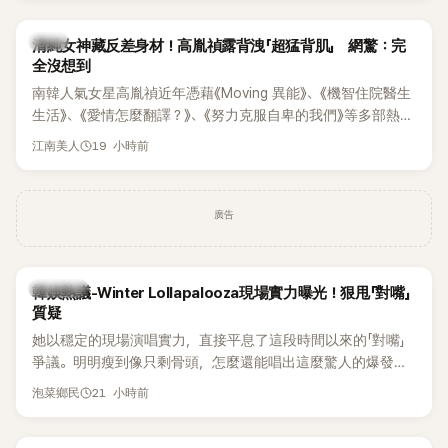
韓星
清純女神藏反差身材！高胤禎露背洩「超猛背肌」 網驚：完
全沒想到
南韓人氣女星高胤禎近年憑藉《Moving 異能》、《機智住院醫生
生活》、《愛情怎麼翻譯？》、《努力克服自卑的我們》等多部熱門
作品，躍升為韓劇新一代女神代表，不僅演技備受肯定，精緻
19 小時前
江南美人
五官與清新空靈的氣質也擄獲大批粉絲。近日，她因分享一組
近況照意外掀起熱議，不是因為仙氣十足的美貌，而是藏在纖
細身材下的超狂背肌與肩膀線條，反差感十足，讓不少網友看
廣告
傻直呼：「原來她身材這麼猛！」
熱議討論
韓娛熱議-Winter Lollapalooza現場實力曝光！狠甩「對嘴」
質疑
她以穩定的現場演唱實力，直接平息了這段時間以來的「對嘴」
爭議。明明瘦到像只剩骨頭，怎麼還能唱出這麼驚人的爆發力
和音量？
21 小時前
泡菜鄉民