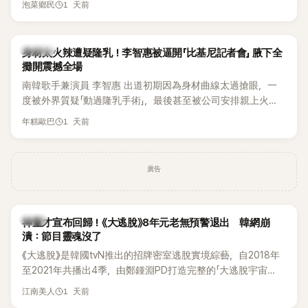
1 天前
泡菜鄉民
K-POP
身材太火辣遭疑隆乳！李智惠被逼開「比基尼記者會」 腋下全
攤開震撼全場
南韓歌手兼演員 李智惠 出道初期因為身材曲線太過搶眼，一
度被外界質疑「動過隆乳手術」，最後甚至被公司安排親上火
線，召開前所未見的「泳裝記者會」澄清。這場記者會後來還被
1 天前
年糕歐巴
韓國演藝圈點名為流傳至今的「三大記者會」之一。近日她在綜
藝節目中親口回憶這段「隆乳疑雲黑歷史」，話題再度被翻出來
熱議。 2日播出的 SBS 綜藝節目《我的經紀人太難搞－秘書
廣告
鎮》，邀請同時兼顧工作與育兒的演藝圈代表「媽媽群」——李智
惠、李賢怡、李恩亨，以第13位「My Star」身分登場，分享最真
實的生活日常。 節目一開始，李瑞鎮 率先與李智惠會合，兩人
韓星
邊搭車邊聊天，氣氛輕鬆。聊到最近的新聞，李瑞鎮突然直球
神童才宣布回歸！《大逃脫》8年元老無預警退出 韓網崩
潰：節目靈魂沒了
發問：「妳不是上新聞了？說妳去做整形？是人中縮短手術嗎？」
一貫犀利又不留情的問法，讓現場瞬間笑成一片。對此，李智
《大逃脫》是韓國tvN推出的招牌密室逃脫實境綜藝，自2018年
惠也毫不閃躲，淡定接招，兩人鬥嘴默契十足。 話題接著一路
至2021年共播出4季，由鄭鍾淵PD打造完整的「大逃脫宇宙
延燒到過去的爭議。李瑞鎮脫口補刀：「妳以前不是還在游泳池
（DTCU）」，憑藉燒腦劇情、電影級場景與龐大世界觀，累積
1 天前
江南美人
開過記者會？」直接點名她當年的風波。李智惠聽了忍不住笑
大批死忠粉絲，被譽為韓國最具代表性的密室逃脫綜藝之一。