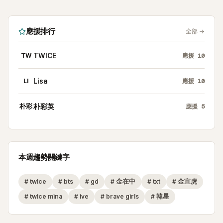
應援排行
全部
→
TW
TWICE
應援
10
LI
Lisa
應援
10
朴彩
朴彩英
應援
5
本週趨勢關鍵字
#
twice
#
bts
#
gd
#
金在中
#
txt
#
金宣虎
#
twice mina
#
ive
#
brave girls
#
韓星