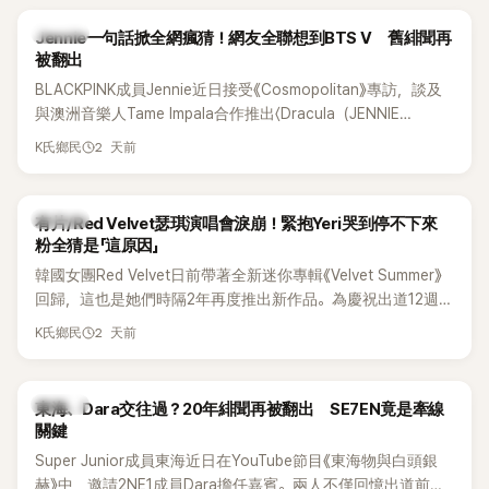
K-POP
Jennie一句話掀全網瘋猜！網友全聯想到BTS V 舊緋聞再
被翻出
BLACKPINK成員Jennie近日接受《Cosmopolitan》專訪，談及
與澳洲音樂人Tame Impala合作推出〈Dracula（JENNIE
Remix）〉的幕後故事，沒想到她一句關於「共同朋友」的回答，
2 天前
K氏鄉民
竟再次引發外界對她與BTS成員V緋聞的討論。
K-POP
有片/Red Velvet瑟琪演唱會淚崩！緊抱Yeri哭到停不下來
粉全猜是「這原因」
韓國女團Red Velvet日前帶著全新迷你專輯《Velvet Summer》
回歸，這也是她們時隔2年再度推出新作品。為慶祝出道12週
年，五位成員也一連舉辦三場粉絲演唱會，與粉絲共同回顧經
2 天前
K氏鄉民
典歌曲、帶來新歌舞台。不過，成員瑟琪卻在演出過程中數度
落淚，令人相當心疼。
K-POP
東海、Dara交往過？20年緋聞再被翻出 SE7EN竟是牽線
關鍵
Super Junior成員東海近日在YouTube節目《東海物與白頭銀
赫》中，邀請2NE1成員Dara擔任嘉賓。兩人不僅回憶出道前的