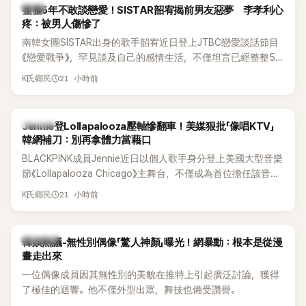
韓星
整整5年不敢談戀愛！SISTAR韶宥揭前男友惡夢 李孝利心
疼：被男人傷慘了
南韓女團SISTAR出身的歌手韶宥近日登上JTBC戀愛談話節目
《戀愛戰爭》，罕見談及自己的感情生活，不僅坦言已經整整5
年沒有談戀愛，更首度透露空窗至今的原因，全與上一段戀情
21 小時前
K氏鄉民
有關，一番真心告白讓現場來賓都相當震驚。
K-POP
Jennie登Lollapalooza壓軸慘翻車！美媒狠批「像唱KTV」
韓網補刀：別再拿體力當藉口
BLACKPINK成員Jennie近日以個人歌手身分登上美國大型音樂
節《Lollapalooza Chicago》主舞台，不僅成為首位擔任該音樂
節Headliner（壓軸主秀）的K-POP女SOLO歌手，寫下全新紀
21 小時前
K氏鄉民
錄。然而，演出結束後卻掀起兩極評價，不僅現場歌唱實力遭
部分網友質疑，就連美國當地媒體也毫不留情給出負評，甚至
形容整場演出「就像一場豪華KTV」。
熱議討論
韓娛熱議-無性別偶像「驚人神顏」曝光！網暴動：根本是從漫
畫走出來
一位偶像成員因其無性別的美貌在推特上引起廣泛討論，獲得
了極佳的迴響。他不僅外型出眾，舞技也備受讚譽。