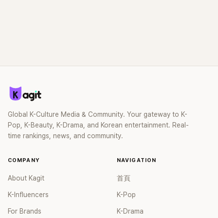
Global K-Culture Media & Community. Your gateway to K-
Pop, K-Beauty, K-Drama, and Korean entertainment. Real-
time rankings, news, and community.
COMPANY
NAVIGATION
About Kagit
首頁
K-Influencers
K-Pop
For Brands
K-Drama