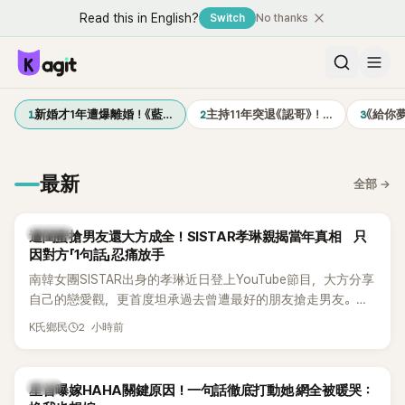
Read this in English?
Switch
No thanks
1
2
3
新婚才1年遭爆離婚！《藍…
主持11年突退《認哥》！…
《給你
最新
全部
→
K-POP
遭閨蜜搶男友還大方成全！SISTAR孝琳親揭當年真相 只
因對方「1句話」忍痛放手
南韓女團SISTAR出身的孝琳近日登上YouTube節目，大方分享
自己的戀愛觀，更首度坦承過去曾遭最好的朋友搶走男友。她
表示，當時選擇瀟灑放手，但如果同樣的事情現在再發生，「我
2 小時前
K氏鄉民
絕對不會坐視不管」，直率發言掀起熱議。
韓星
星首曝嫁HAHA關鍵原因！一句話徹底打動她 網全被暖哭：