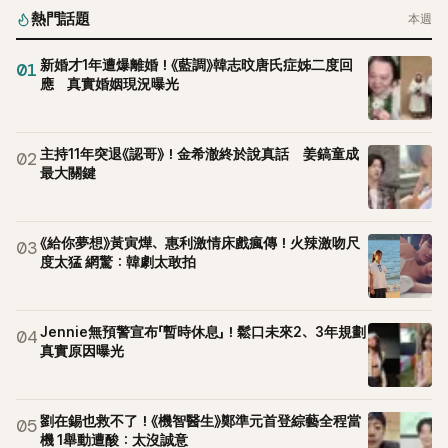
熱門話題
本週
新婚才1年遭爆離婚！《藍調》韓志旼唐氏症姊二度回
01
應 真實婚姻現況曝光
主持11年突退《認哥》！金希澈終於說真話 姜鎬童成
02
最大關鍵
《給你夢想》黃寅燁、惠利激情床戲瘋傳！火辣激吻尺
03
度太猛 網驚：韓劇太敢拍
Jennie無預警宣布「暫時休息」！鬆口未來2、3年規劃
04
真實原因曝光
劉在錫也救不了！《機智醫生》鄭準元首登綜藝全程當
05
機 1舉動遭酸：太沒誠意