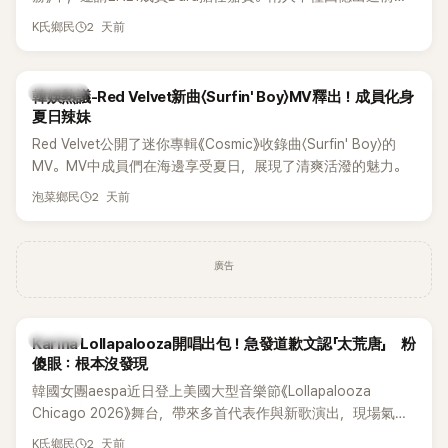
青澀往事，也首度聊起當年鬧得沸沸揚揚的緋聞，讓東海忍不
2 天前
K氏鄉民
住笑說：「真的有很多粉絲以為我們交往過。」
熱議討論
韓娛熱議-Red Velvet新曲〈Surfin' Boy〉MV釋出！成員化身
夏日辣妹
Red Velvet公開了迷你專輯《Cosmic》收錄曲〈Surfin' Boy〉的
MV。MV中成員們在海邊享受夏日，展現了清爽活潑的魅力。
2 天前
泡菜鄉民
廣告
K-POP
Karina Lollapalooza開唱出包！急發道歉文認「太荒唐」 粉
傻眼：根本沒發現
韓國女團aespa近日登上美國大型音樂節《Lollapalooza
Chicago 2026》舞台，帶來多首代表作與新歌演出，現場氣氛
嗨翻。不過，成員Karina卻在演出後主動坦承，自己因為太緊
2 天前
K氏鄉民