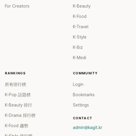
For Creators
K-Beauty
K-Food
K-Travel
K-Style
K-Biz
K-Medi
RANKINGS
COMMUNITY
所有排行榜
Login
K-Pop 話題榜
Bookmarks
K-Beauty 排行
Settings
K-Drama 排行榜
CONTACT
K-Food 趨勢
admin@kagit.kr