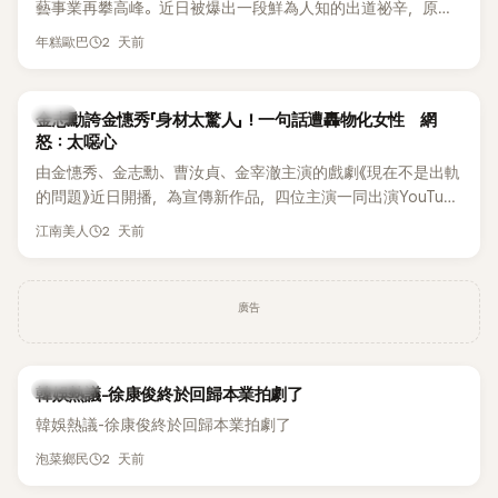
藝事業再攀高峰。近日被爆出一段鮮為人知的出道祕辛，原來
體解散後，李智惠轉型 solo，靠著綜藝與歌唱實力持續活躍演
他當年差點不是以演員身分出道，而是成為男團偶像的一員。
2 天前
年糕歐巴
藝圈。據悉，她當年能加入 S#arp，也與 李尚敏 的賞識有關。
感情方面，李智惠於 2017 年與圈外男友結婚，婚後育有兩個
女兒，一家四口生活幸福美滿。如今除了持續活躍於綜藝節
韓星
金志勳誇金憓秀「身材太驚人」！一句話遭轟物化女性 網
目，她經營的 YouTube 頻道也即將突破百萬訂閱，近年內容深
怒：太噁心
受網友喜愛，再度迎來事業第二春。
由金憓秀、金志勳、曹汝貞、金宰澈主演的戲劇《現在不是出軌
的問題》近日開播，為宣傳新作品，四位主演一同出演YouTube
節目，不料訪談中的一段發言卻意外掀起爭議。不少網友認
2 天前
江南美人
為，他將焦點放在金憓秀的身材，言論帶有「物化女性」意味，
引發大量批評。
廣告
熱議討論
韓娛熱議-徐康俊終於回歸本業拍劇了
韓娛熱議-徐康俊終於回歸本業拍劇了
2 天前
泡菜鄉民