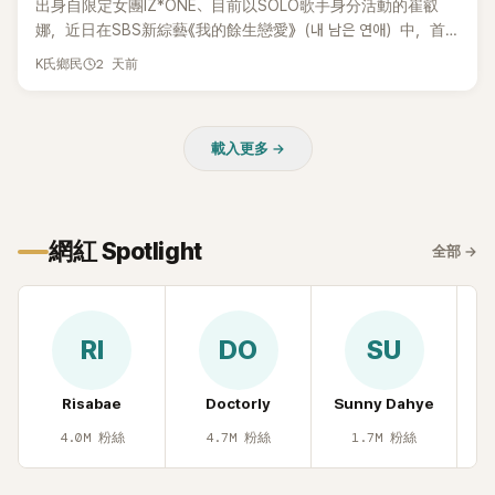
出身自限定女團IZ*ONE、目前以SOLO歌手身分活動的崔叡
娜，近日在SBS新綜藝《我的餘生戀愛》（내 남은 연애）中，首
度談起自己幼年罹患小兒癌的經歷，回憶起父母為了籌措醫療
2 天前
K氏鄉民
費四處奔波，甚至靠賣飯捲維持生計，讓她忍不住當場落淚，
坦言年幼時一度認為「都是我的錯」。
載入更多 →
網紅 Spotlight
全部
→
RI
DO
SU
Risabae
Doctorly
Sunny Dahye
H
4.0M
粉絲
4.7M
粉絲
1.7M
粉絲