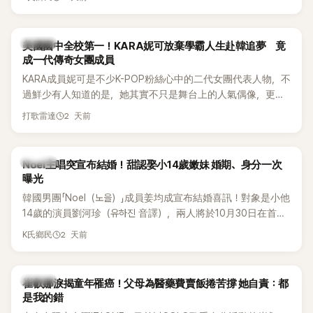
張，在表演過程中一度忘記歌詞，還親自向粉絲道歉。
K-POP
美國國中全校第一！KARA妮可放棄學霸人生赴韓追夢 竟
成一代傳奇女團成員
KARA成員妮可是不少K-POP粉絲心中的二代女團代表人物，不
過鮮少有人知道的是，她其實不只是舞台上的人氣偶像，更是
一名不折不扣的學霸。她日前在節目中透露，自己在美國就讀
2 天前
打歌雷達
國中時，曾拿下全校第一名，優異成績曝光後，再度掀起網友
熱議。
K-POP
Noel主唱突宣布結婚！甜認娶小14歲嫩妹 婚期、身分一次
曝光
韓國男團「Noel（노을）」成員姜均成宣布結婚喜訊！對象是小他
14歲的演員劉河珍（유하진 音譯），兩人將於10月30日在首爾
低調舉辦婚禮，消息一出立刻引發關注。
2 天前
K氏鄉民
K-POP
崔叡娜淚揭童年罹癌！父母為醫藥費賣飯捲苦撐 她自責：都
是我的錯