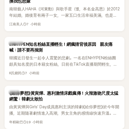
換我也想嫁
南韓藝人HAHA（河東勳）與歌手星（별，本名金高恩）於2012
年結婚，婚後育有兩子一女，一家五口生活幸福美滿，也是韓
國演藝圈公認的模範夫妻。近日，星首度公開當年決定嫁給
7 小時前
江南美人
HAHA的關鍵原因，竟是一句讓她至今仍難忘的話，也成為她
點頭步入婚姻的最大理由。
K-POP
ENHYPEN知名粉絲直播輕生！網瘋猜背後原因 親友痛
喊：請不要再揣測
韓國近日發生一起令人震驚的悲劇。一名在ENHYPEN粉絲圈
頗具知名度的日本籍女粉絲，日前在TikTok直播期間輕生，最
終不幸身亡，消息曝光後震驚韓網，也讓不少粉絲湧入社群平
7 小時前
K氏鄉民
台哀悼。事發後，死者親友也陸續出面證實噩耗，並呼籲外界
停止揣測，盼逝者安息。
韓劇
《給你夢想》黃寅燁、惠利激情床戲瘋傳！火辣激吻尺度太猛
網驚：韓劇太敢拍
由黃寅燁與Girls' Day成員惠利主演的韓劇《給你夢想》於今年開
播，近期隨著劇情進入高潮，男女主角的感情線快速升溫。最
新播出的第8集不僅上演火辣吻戲，更接連出現床戲橋段，讓
19 小時前
年糕歐巴
相關片段在網路上瘋傳，引發觀眾熱烈討論。