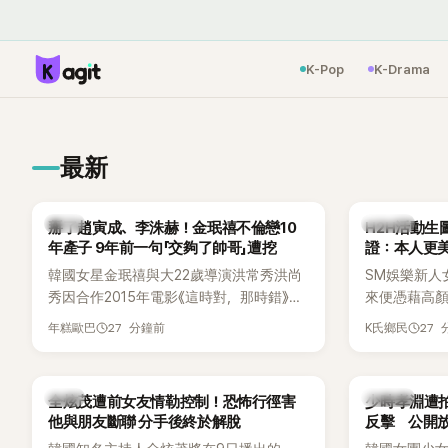
K-Pop
K-Drama
最新
韓星
K-POP
掰了趙寅成、李洙赫！金珉禧不倫戀10
H2H活動
年產子 9年前一句「交夠了帥哥」遭挖
韓國女星金珉禧與大22歲導演洪常秀洪尚
SM娛樂新人女團
秀因合作2015年電影《這時對，那時錯》擦
來便憑藉高
出愛火，兩人不倫戀曝光後一路交往至
修圖的現場
27 分鐘前
27
年糕歐巴
K氏鄉民
今，戀情已持續近10年，並於去年迎來兩
烈討論，不少
人的兒子。金珉禧也將透過洪常秀執導的
人比照片還漂
新片《無處安放我的眼睛》（暫譯，
韓星
K-POP
全炫茂遭前女友情勒控制！恐怖行徑害
少時孝淵遭拍
Nowhere To Lay My Eyes）正式回歸大銀
他與朋友斷聯 分手後終於解脫
反擊 公開放
幕，這也是她產後首度以演員身分復出。