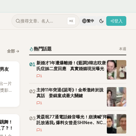
搜尋文章、名人…
登入
⌘K
繁中
熱門話題
本週
全部
→
新婚才1年遭爆離婚！《藍調》韓志旼唐
01
氏症姊二度回應 真實婚姻現況曝光
男友
1
出一片
主持11年突退《認哥》！金希澈終於說
影獎影
02
真話 姜鎬童成最大關鍵
不過，
1
事業受到
那之間
，鮮少
黃晸珉77通電話錄音曝光！崩潰喊「拜
03
拱跳舞！
託放過我」 爆料女曾是SHINee、NCT
久了？！
站姐
1