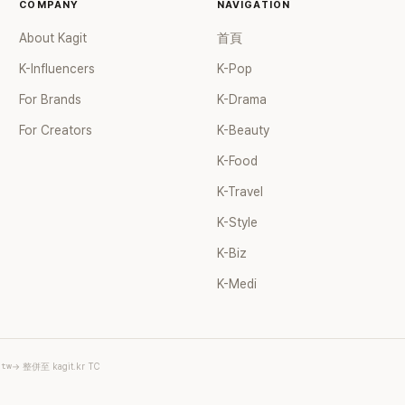
COMPANY
NAVIGATION
About Kagit
首頁
K-Influencers
K-Pop
For Brands
K-Drama
For Creators
K-Beauty
K-Food
K-Travel
K-Style
K-Biz
K-Medi
.tw
→ 整併至 kagit.kr TC