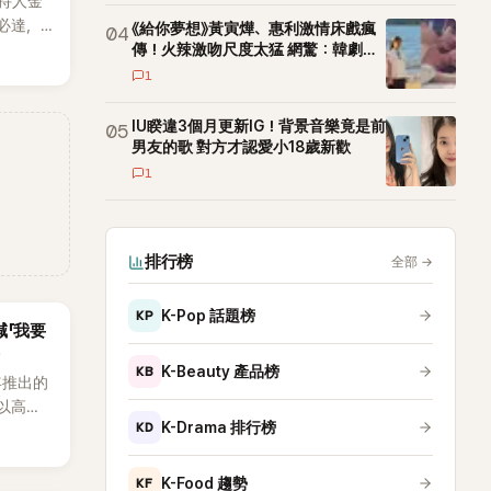
持人金
必達，
《給你夢想》黃寅燁、惠利激情床戲瘋
04
現製作
傳！火辣激吻尺度太猛 網驚：韓劇太
敢拍
1
IU睽違3個月更新IG！背景音樂竟是前
05
男友的歌 對方才認愛小18歲新歡
1
排行榜
全部
→
KP
K-Pop 話題榜
喊「我要
KB
K-Beauty 產品榜
3年推出的
，以高完
KD
K-Drama 排行榜
-Hop
內外粉
a等國際
KF
K-Food 趨勢