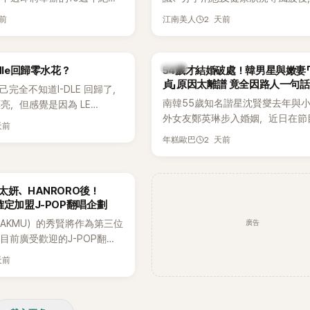
Greet活動，依舊無法看到四人合
睽違3個月更新社群平台，一口氣曬
天前
2 天前
江南美人
MyDaily》7日報導，當天將
張近況照，讓大批粉絲又驚又喜。
秀）、Rosé與Jennie出席，
比起照片本身，更引發熱議的是，
行程安排確定缺席，再度引發粉
用前男友張基河所屬樂團的歌曲作
韓星
dle回歸零水花？
54歲才結婚破處！韓男星與嫩妻
音樂，意外掀起韓網討論。
貞」原因太離譜 竟全因路人一句話
自己完全不知道I-DLE 回歸了，
南韓55歲知名諧星沈賢燮去年與小
亮，但感覺是因為 LE
外女友鄭英琳步入婚姻，近日在節
 和 aespa 佔據了市場。
天前
享與妻子的戀愛故事，笑稱兩人原
2 天前
年糕歐巴
受兩人世界，沒想到站在飯店門口
路人認出，還一路替他們加油打氣
害羞到最後直接放棄進飯店，意外
太妍、HANRORO後！
前一直堅守「婚前守貞」的原因之一
確定加盟J-POP翻唱企劃
廣告
AKMU）的秀賢將作為第三位
目前廣受歡迎的J-POP翻唱
Hanroro之後，秀賢已獲
天前
翻唱歌曲的主唱，並於近期完