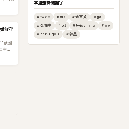
本週趨勢關鍵字
出20
不過，
#
twice
#
bts
#
金宣虎
#
gd
她竟選
為背景
#
金在中
#
txt
#
twice mina
#
ive
「婚前守
#
brave girls
#
韓星
11歲圈
目中分
本想享
時竟被
，讓他
成了婚
。