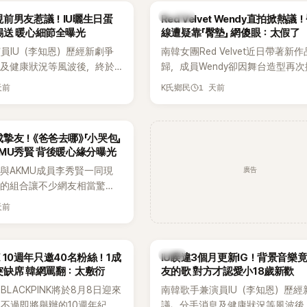
火辣形象和強大舞台氣場著稱
大型音樂節，展現新生代男團的舞
K-POP
前男友惹議！IU曬生日蛋
Red Velvet Wendy直拍掀熱
在社群分享與「排球女王」金軟
力。
錫送 暖心細節全曝光
線遭疑靠「臀墊」 網傻眼：太假了
常，不僅展現兩人多年不變的
員IU（李知恩）歷經新劇爭
南韓女團Red Velvet近日帶著新
幾乎素顏入鏡的真實模樣，也
息及健康狀況等風波後，終於
歸，成員Wendy卻因舞台造型再
友熱議。
新社群平台，一口氣曬出20
論。她日前才因暴瘦身形受到外界
天前
1 天前
K氏鄉民
讓大批粉絲又驚又喜。其中，
又被質疑在舞台上使用臀墊，如今
糕照意外掀起熱議，不僅送禮
歌舞台曝光後，再度因身形比例引
光，就連貼文背景音樂也被眼
議。
摯友！《爸爸去哪》「小哭包」
暗藏玄機，在韓網引發兩波討
MU秀賢 背後暖心緣分曝光
廣告
與AKMU成員李秀賢一同現
外的組合讓不少網友相當驚
去幾乎沒有公開交集，如今卻
天前
士之旅，也讓粉絲紛紛好奇：
怎麼認識的？」
韓星
NK 10週年只邀40名粉絲！1成
IU睽違3個月更新IG！背景音樂
突缺席 韓網罵翻：太敷衍
友的歌 對方才認愛小18歲新歡
LACKPINK將於8月8日迎來
南韓歌手兼演員IU（李知恩）歷經
，不過即將舉辦的10週年紀念
議、分手消息及健康狀況等風波後