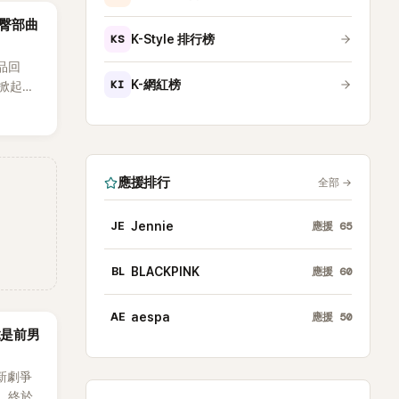
台實
議！臀部曲
KS
K-Style 排行榜
作品回
KI
K-網紅榜
次掀起討
關注，
最新打
發熱
應援排行
全部
→
JE
Jennie
應援
65
BL
BLACKPINK
應援
60
AE
aespa
應援
50
竟是前男
新劇爭
，終於