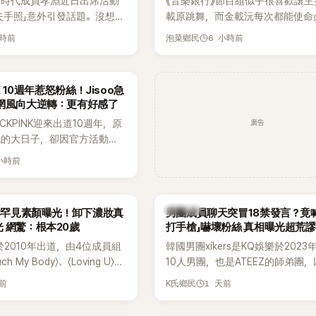
女時代成員孝淵近日出席活動
《音樂銀行》節目組似乎很喜歡讓主
失手照」意外引發話題。沒想到
載原跳舞，而金載沅每次都能使命
照片後，不但沒有生氣，反而
甚至舞技還進步不少。觀眾們也發
小時前
6 小時前
泡菜鄉民
上IG限時動態開玩笑，甚至
單位對此樂此不疲。
買記者的住址」，讓網友全笑
NK 10週年惹怒粉絲！Jisoo急
韓網風向大逆轉：更有好感了
廣告
CKPINK迎來出道10週年，原
祝的大日子，卻因官方活動安
不滿，甚至傳出有人持高爾夫
 小時前
大樓鬧事。Jisoo今（8日）
BLINK道歉，坦言這次紀念日
歉意的一天」。
K-POP
孝琳罕見素顏曝光！卸下濃妝真
男團成員聊天突冒18禁發言？竟
 網驚：根本20歲
打手槍」嚇壞粉絲 真相曝光超荒謬
R於2010年出道，由4位成員組
韓國男團xikers是KQ娛樂於202
h My Body〉、〈Loving U〉、
10人男團，也是ATEEZ的師弟團
It〉等一連串夏日神曲紅遍亞洲，獲
成度舞台、充滿爆發力的表演及Hip
天前
1 天前
K氏鄉民
」。不過，團體在出道滿7年後
風格聞名，出道後迅速累積大批海
成員各自投入個人演藝事業。
絲，近年也陸續登上Lollapalooz