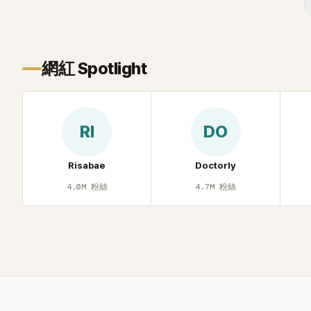
的音樂風格，在海外尤其是歐美市場累積
不少人氣，逐漸成為第五代女團中極具辨
識度的新生代代表之一。
網紅 Spotlight
RI
DO
Risabae
Doctorly
4.0M
粉絲
4.7M
粉絲