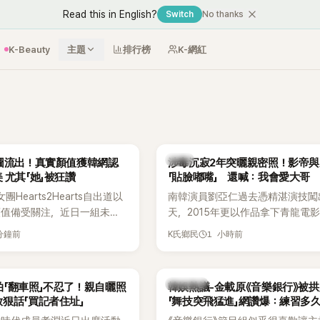
Read this in English?
Switch
No thanks
K-Beauty
主題
排行榜
K-網紅
韓星
生圖流出！真實顏值獲韓網認
涉毒沉寂2年突曬親密照！影帝與
證：本人更美 尤其「她」被狂讚
「貼臉嘟嘴」 還喊：我會愛大哥
Hearts2Hearts自出道以
南韓演員劉亞仁過去憑精湛演技闖
顏值備受關注，近日一組未經
天，2015年更以作品拿下青龍電
照片在韓網瘋傳，再度掀起熱
帝，成為該獎史上最年輕的影帝。
 分鐘前
1 小時前
K氏鄉民
看過本人的網友更直呼：「真
他2023年爆出涉毒風波後，演藝
亮！」
重創，後續又牽扯與男性友人崔河
的相關爭議，近年幾乎淡出演藝圈
熱議討論
「翻車照」不忍了！親自曬照
韓娛熱議-金載原《音樂銀行》被
公開露面。
狠話「買記者住址」
「舞技突飛猛進」網讚爆：練習多