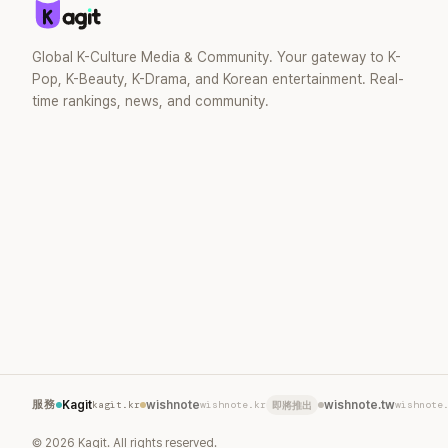
Global K-Culture Media & Community. Your gateway to K-
Pop, K-Beauty, K-Drama, and Korean entertainment. Real-
time rankings, news, and community.
服務
Kagit
kagit.kr
wishnote
wishnote.kr
wishnote.tw
wishnote
即將推出
©
2026
Kagit. All rights reserved.