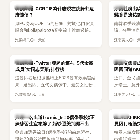
通話錄音，當中出現「李昇基身邊的人會全
向來以性感
熱議討論
韓星
韓娛熱議-CORTIS為什麼現在跳舞都這
才因社群出現
部死掉」等激烈言論，引發外界譁然。
的孝琳，近日
麼隨便？
糕竟是邊佑
景聚餐的日
原PO身為CORTIS的粉絲，對於他們在演
南韓歌手兼演
好交情，她
唱會和Lollapalooza音樂節上跳舞過於隨
議、分手消
意外掀起網
便感到不滿，認為舞蹈是他們走紅的重要
睽違3個月更
1 天前
1 
泡菜鄉民
江南美人
原因，希望他們能更認真地表演。
張近況照，
一張生日蛋
人的身分曝
熱議討論
韓星
韓娛熱議-Twitter發起的第4、5代女團
毫無交集竟成
尖網友發現
成員「女同志天菜」排行榜
民國同遊AK
論。
這份排名是根據推特上5336份有效票選結
近日，金民國
果，選出四、五代女偶像中，最受女性粉
身瑞士，意
絲喜愛的成員。其中，HATS2HEARTS成
訝。兩人過
1 天前
1 
泡菜鄉民
江南美人
員包攬了前三名，展現了她們在女性社群
一起踏上瑞
中的高人氣。
「他們到底是
K-POP
K-POP
只差一名出道fromis_9！《偶像學校》正
BLACKPI
妹練習生宣布嫁了 婚紗照美到認不出
員因行程衝
曾參加選秀節目《偶像學校》的前練習生、
韓國人氣女團B
現年29歲的韓國模特兒柳智娜（유지나），
出道10週年