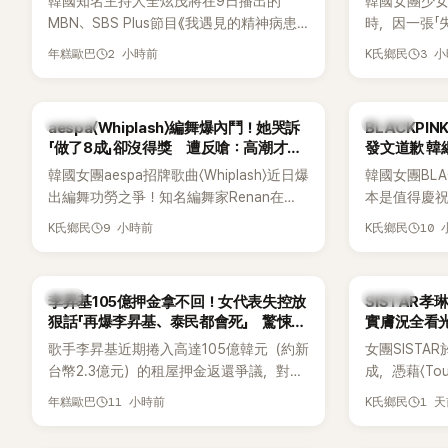
韓國知名主持人全炫茂將在9日播出的
韓國女團少
不過，新片尚未上映，她9年前電影中的一
MBN、SBS Plus節目《我遇見的精神病患》
時，因一張「
句台詞卻突然被韓網翻出，意外再度掀起
（내가 만난 사이코패스）中，首度坦承一段
她本人看到
熱議。
2 小時前
3 
年糕歐巴
K氏鄉民
不堪回首的戀愛經歷，自爆曾遭前女友過
親自把照片放
度控制，不僅走到哪都得開視訊報備，最
幽默喊話要「
後甚至因此和朋友失去聯絡，分手後朋友
翻。
K-POP
K-POP
aespa〈Whiplash〉編舞爆內鬥！她哭訴
BLACKPI
的一句「歡迎回來」，更讓他至今印象深刻。
「做了8成」卻沒得獎 遭反嗆：高潮才是
發文道歉 
關鍵
韓國女團aespa招牌歌曲〈Whiplash〉近日爆
韓國女團BLA
出編舞功勞之爭！知名編舞家Renan在
本是值得慶
Mnet新節目《Street World Fighter：
排引發粉絲
9 小時前
10
K氏鄉民
K氏鄉民
Directors' War》預告中，公開談及自己在
球桿到YG娛樂
〈Whiplash〉編舞上的貢獻，直言明明自己
也親自發文向
完成約8成舞蹈，2025 KOREA Awards「年
「好像是充滿
韓星
K-POP
李昇基105億押金拿不回！女代表失控放
SISTAR
度編舞大賞」卻由Lachica拿走，讓她至今
狠話「再爆李昇基、泰民都會死」 驚悚錄
實膚況全看光
仍感到相當不平。
音流出
歌手李昇基近期捲入高達105億韓元（約新
女團SISTA
台幣2.3億元）的租屋押金返還爭議，對象
成，憑藉〈Touc
正是演藝企劃公司One Hundred Label代
〈Shake 
11 小時前
1 
年糕歐巴
K氏鄉民
表車佳媛(차가원)。如今事件再掀風波，
封「夏日女王
YouTuber李鎮浩公開一段與車佳媛過去的
宣布解散，