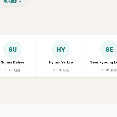
載入更多 →
SU
HY
SE
Sunny Dahye
Hyram Yarbro
Seonkyoung L
1.7M
粉絲
5.1M
粉絲
2.9M
粉