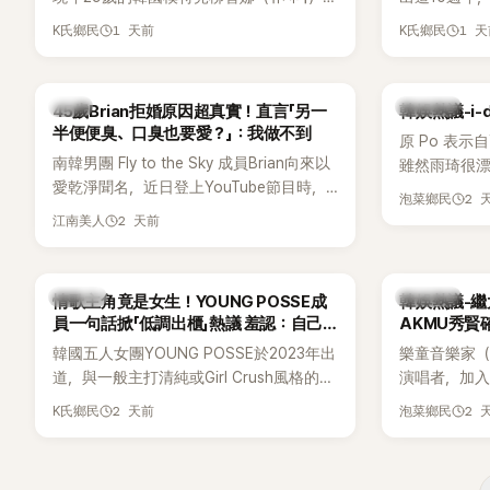
近日無預警在社群平台公開一系列婚紗
Meet & 
1 天前
1 
K氏鄉民
K氏鄉民
照，親自宣布即將步入婚姻，消息曝光後
體。根據韓媒《
讓不少曾追看節目的粉絲又驚又喜，紛紛
由Jisoo（智
送上祝福。
Lisa則因
韓星
熱議討論
45歲Brian拒婚原因超真實！直言「另一
韓娛熱議-i-
絲熱議。
半便便臭、口臭也要愛？」：我做不到
原 Po 表示
南韓男團 Fly to the Sky 成員Brian向來以
雖然雨琦很漂
愛乾淨聞名，近日登上YouTube節目時，
SSERAFIM
2 
泡菜鄉民
再度談到自己的婚姻觀，直言無法理解「連
2 天前
江南美人
另一半的口臭、便便臭都要愛」這種說法，
更大方表明自己是不婚主義者，一番超直
白發言掀起熱議。
K-POP
熱議討論
情歌主角竟是女生！YOUNG POSSE成
韓娛熱議-繼
員一句話掀「低調出櫃」熱議 羞認：自己
AKMU秀賢
都不敢聽
韓國五人女團YOUNG POSSE於2023年出
樂童音樂家（
道，與一般主打清純或Girl Crush風格的女
演唱者，加入
團不同，她們以濃厚的Hip-Hop元素、自
企劃。繼太妍和
2 天前
2 
K氏鄉民
泡菜鄉民
創Rap及成員親自參與創作為特色，MV也
選為第三首
融入美式街頭、塗鴉、滑板等文化元素。
成錄音。
雖然並非出身四大經紀公司，仍憑藉鮮明