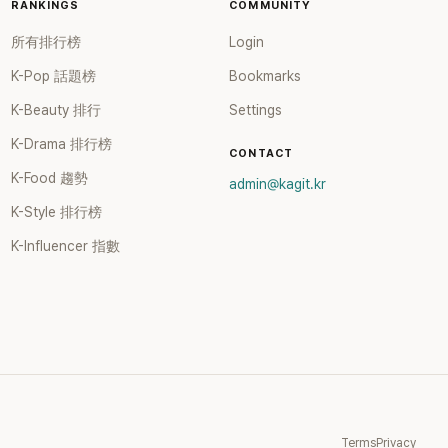
RANKINGS
COMMUNITY
所有排行榜
Login
K-Pop 話題榜
Bookmarks
K-Beauty 排行
Settings
K-Drama 排行榜
CONTACT
K-Food 趨勢
admin@kagit.kr
K-Style 排行榜
K-Influencer 指數
Terms
Privacy