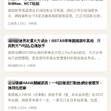
SHINee、NCT站姐
南韓影帝黃晸珉近日深陷私生活爭議，經紀公司日前強硬表
示，網路爆料女子A某涉嫌長期跟蹤黃晸珉，已正式採取法律
行動。不過，A並未停止發聲，持續透過社群平台公開爆料，反
11 小時前
江南美人
駁經紀公司的說法，強調兩人一直維持雙向聯繫，並非外界所
稱的單方面騷擾。如今，韓媒《Dispatch》再曝光雙方77通電話
的錄音內容，而A也首度承認自己過去曾是SHINee、NCT等偶
K-POP
遭閨蜜搶男友還大方成全！SISTAR孝琳親揭當年真相 只
像團體的「站姐」，事件持續延燒。
因對方「1句話」忍痛放手
南韓女團SISTAR出身的孝琳近日登上YouTube節目，大方分享
自己的戀愛觀，更首度坦承過去曾遭最好的朋友搶走男友。她
表示，當時選擇瀟灑放手，但如果同樣的事情現在再發生，「我
13 小時前
K氏鄉民
絕對不會坐視不管」，直率發言掀起熱議。
韓星
星首曝嫁HAHA關鍵原因！一句話徹底打動她 網全被暖哭：
換我也想嫁
南韓藝人HAHA（河東勳）與歌手星（별，本名金高恩）於2012
年結婚，婚後育有兩子一女，一家五口生活幸福美滿，也是韓
國演藝圈公認的模範夫妻。近日，星首度公開當年決定嫁給
18 小時前
江南美人