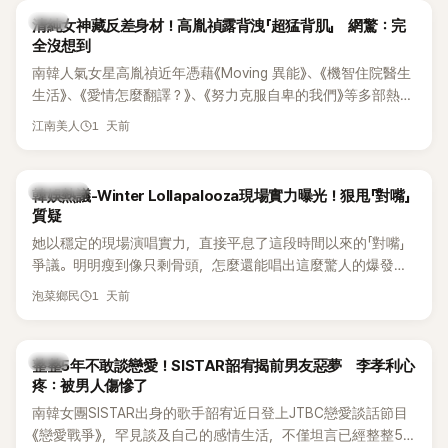
韓星
清純女神藏反差身材！高胤禎露背洩「超猛背肌」 網驚：完
全沒想到
南韓人氣女星高胤禎近年憑藉《Moving 異能》、《機智住院醫生
生活》、《愛情怎麼翻譯？》、《努力克服自卑的我們》等多部熱門
作品，躍升為韓劇新一代女神代表，不僅演技備受肯定，精緻
1 天前
江南美人
五官與清新空靈的氣質也擄獲大批粉絲。近日，她因分享一組
近況照意外掀起熱議，不是因為仙氣十足的美貌，而是藏在纖
細身材下的超狂背肌與肩膀線條，反差感十足，讓不少網友看
熱議討論
韓娛熱議-Winter Lollapalooza現場實力曝光！狠甩「對嘴」
傻直呼：「原來她身材這麼猛！」
質疑
她以穩定的現場演唱實力，直接平息了這段時間以來的「對嘴」
爭議。明明瘦到像只剩骨頭，怎麼還能唱出這麼驚人的爆發力
和音量？
1 天前
泡菜鄉民
韓星
整整5年不敢談戀愛！SISTAR韶宥揭前男友惡夢 李孝利心
疼：被男人傷慘了
南韓女團SISTAR出身的歌手韶宥近日登上JTBC戀愛談話節目
《戀愛戰爭》，罕見談及自己的感情生活，不僅坦言已經整整5