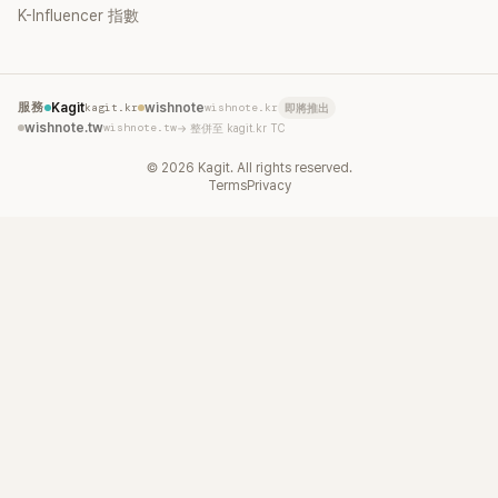
K-Influencer 指數
服務
Kagit
kagit.kr
wishnote
wishnote.kr
即將推出
wishnote.tw
wishnote.tw
→ 整併至 kagit.kr TC
©
2026
Kagit. All rights reserved.
Terms
Privacy