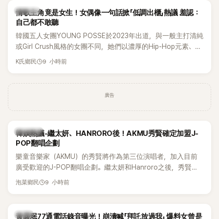
K-POP
情歌主角竟是女生！女偶像一句話掀「低調出櫃」熱議 羞認：
自己都不敢聽
韓國五人女團YOUNG POSSE於2023年出道，與一般主打清純
或Girl Crush風格的女團不同，她們以濃厚的Hip-Hop元素、自
創Rap及成員親自參與創作為特色，MV也融入美式街頭、塗
9 小時前
K氏鄉民
鴉、滑板等文化元素。雖然並非出身四大經紀公司，仍憑藉鮮
明的音樂風格，在海外尤其是歐美市場累積不少人氣，逐漸成
為第五代女團中極具辨識度的新生代代表之一。
廣告
熱議討論
韓娛熱議-繼太妍、HANRORO後！AKMU秀賢確定加盟J-
POP翻唱企劃
樂童音樂家（AKMU）的秀賢將作為第三位演唱者，加入目前
廣受歡迎的J-POP翻唱企劃。繼太妍和Hanroro之後，秀賢已
獲選為第三首翻唱歌曲的主唱，並於近期完成錄音。
9 小時前
泡菜鄉民
韓星
黃晸珉77通電話錄音曝光！崩潰喊「拜託放過我」 爆料女曾是