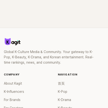
Global K-Culture Media & Community. Your gateway to K-
Pop, K-Beauty, K-Drama, and Korean entertainment. Real-
time rankings, news, and community.
COMPANY
NAVIGATION
About Kagit
首頁
K-Influencers
K-Pop
For Brands
K-Drama