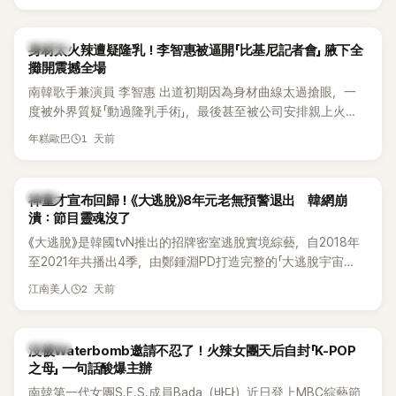
K-POP
身材太火辣遭疑隆乳！李智惠被逼開「比基尼記者會」 腋下全
攤開震撼全場
南韓歌手兼演員 李智惠 出道初期因為身材曲線太過搶眼，一
度被外界質疑「動過隆乳手術」，最後甚至被公司安排親上火
線，召開前所未見的「泳裝記者會」澄清。這場記者會後來還被
1 天前
年糕歐巴
韓國演藝圈點名為流傳至今的「三大記者會」之一。近日她在綜
藝節目中親口回憶這段「隆乳疑雲黑歷史」，話題再度被翻出來
熱議。 2日播出的 SBS 綜藝節目《我的經紀人太難搞－秘書
韓星
神童才宣布回歸！《大逃脫》8年元老無預警退出 韓網崩
鎮》，邀請同時兼顧工作與育兒的演藝圈代表「媽媽群」——李智
潰：節目靈魂沒了
惠、李賢怡、李恩亨，以第13位「My Star」身分登場，分享最真
《大逃脫》是韓國tvN推出的招牌密室逃脫實境綜藝，自2018年
實的生活日常。 節目一開始，李瑞鎮 率先與李智惠會合，兩人
至2021年共播出4季，由鄭鍾淵PD打造完整的「大逃脫宇宙
邊搭車邊聊天，氣氛輕鬆。聊到最近的新聞，李瑞鎮突然直球
（DTCU）」，憑藉燒腦劇情、電影級場景與龐大世界觀，累積
發問：「妳不是上新聞了？說妳去做整形？是人中縮短手術嗎？」
2 天前
江南美人
大批死忠粉絲，被譽為韓國最具代表性的密室逃脫綜藝之一。
一貫犀利又不留情的問法，讓現場瞬間笑成一片。對此，李智
惠也毫不閃躲，淡定接招，兩人鬥嘴默契十足。 話題接著一路
延燒到過去的爭議。李瑞鎮脫口補刀：「妳以前不是還在游泳池
K-POP
沒被Waterbomb邀請不忍了！火辣女團天后自封「K-POP
開過記者會？」直接點名她當年的風波。李智惠聽了忍不住笑
之母」 一句話酸爆主辦
說：「哥怎麼連這個都知道？」李瑞鎮則回嘴：「那時候新聞鬧那
南韓第一代女團S.E.S.成員Bada（바다）近日登上MBC綜藝節