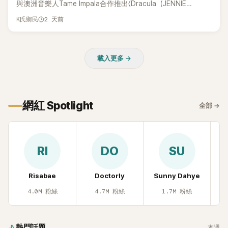
與澳洲音樂人Tame Impala合作推出〈Dracula（JENNIE
Remix）〉的幕後故事，沒想到她一句關於「共同朋友」的回答，
2 天前
K氏鄉民
竟再次引發外界對她與BTS成員V緋聞的討論。
載入更多 →
網紅 Spotlight
全部
→
RI
DO
SU
Risabae
Doctorly
Sunny Dahye
H
4.0M
粉絲
4.7M
粉絲
1.7M
粉絲
熱門話題
本週