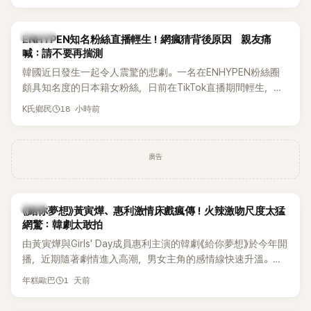
HAHA的關鍵原因，竟是一句讓她至今仍難忘的話，也成為她
點頭步入婚姻的最大理由。
K-POP
ENHYPEN知名粉絲直播輕生！網瘋猜背後原因 親友痛
喊：請不要再揣測
韓國近日發生一起令人震驚的悲劇。一名在ENHYPEN粉絲圈
頗具知名度的日本籍女粉絲，日前在TikTok直播期間輕生，最
終不幸身亡，消息曝光後震驚韓網，也讓不少粉絲湧入社群平
18 小時前
K氏鄉民
台哀悼。事發後，死者親友也陸續出面證實噩耗，並呼籲外界
停止揣測，盼逝者安息。
廣告
韓劇
《給你夢想》黃寅燁、惠利激情床戲瘋傳！火辣激吻尺度太猛
網驚：韓劇太敢拍
由黃寅燁與Girls' Day成員惠利主演的韓劇《給你夢想》於今年開
播，近期隨著劇情進入高潮，男女主角的感情線快速升溫。最
新播出的第8集不僅上演火辣吻戲，更接連出現床戲橋段，讓
1 天前
年糕歐巴
相關片段在網路上瘋傳，引發觀眾熱烈討論。