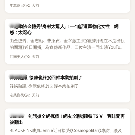
體解散後，李智惠轉型 solo，靠著綜藝與歌唱實力持續活躍演
他當年差點不是以演員身分出道，而是成為男團偶像的一員。
2 天前
年糕歐巴
藝圈。據悉，她當年能加入 S#arp，也與 李尚敏 的賞識有關。
感情方面，李智惠於 2017 年與圈外男友結婚，婚後育有兩個
女兒，一家四口生活幸福美滿。如今除了持續活躍於綜藝節
韓星
金志勳誇金憓秀「身材太驚人」！一句話遭轟物化女性 網
目，她經營的 YouTube 頻道也即將突破百萬訂閱，近年內容深
怒：太噁心
受網友喜愛，再度迎來事業第二春。
由金憓秀、金志勳、曹汝貞、金宰澈主演的戲劇《現在不是出軌
的問題》近日開播，為宣傳新作品，四位主演一同出演YouTube
節目，不料訪談中的一段發言卻意外掀起爭議。不少網友認
2 天前
江南美人
為，他將焦點放在金憓秀的身材，言論帶有「物化女性」意味，
引發大量批評。
熱議討論
韓娛熱議-徐康俊終於回歸本業拍劇了
韓娛熱議-徐康俊終於回歸本業拍劇了
2 天前
泡菜鄉民
K-POP
Jennie一句話掀全網瘋猜！網友全聯想到BTS V 舊緋聞再
被翻出
BLACKPINK成員Jennie近日接受《Cosmopolitan》專訪，談及