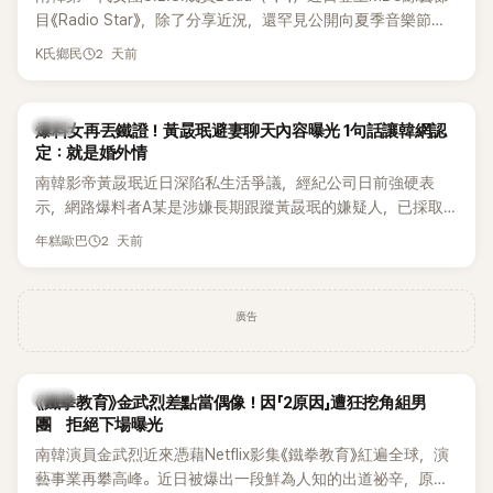
麼大，不知道才奇怪吧。」一來一往，氣氛反而更加輕鬆。 談到
目《Radio Star》，除了分享近況，還罕見公開向夏季音樂節
當年情況，李智惠終於鬆口坦言，當時確實被質疑動過隆胸手
Waterbomb喊話，笑稱自己至今從未受邀演出，更幽默表示：
2 天前
K氏鄉民
術。她回憶：「拍了比基尼照片之後，就開始被說是不是去隆乳
「我名字就叫『Bada（海）』，Waterbomb卻沒找我，這根本只
了。」為了澄清誤會，她只好親自站出來說清楚。 李智惠進一步
是懂了皮毛。」一番話笑翻全場，也引發網友熱議。
解釋，當時隆胸手術幾乎只有「腋下切開」一種方式，「所以我就
韓星
想，既然一直說我有做，那我乾脆把腋下給大家看，證明我根
爆料女再丟鐵證！黃晸珉避妻聊天內容曝光 1句話讓韓網認
定：就是婚外情
本沒動過。」一句話說完，全場瞬間炸鍋，來賓又驚又笑。 事實
上，早在 2006 年，李智惠就為了證明自己沒有「隆乳」，真的
南韓影帝黃晸珉近日深陷私生活爭議，經紀公司日前強硬表
召開了一場泳裝記者招待會。當時她穿著比基尼站在一排攝影
示，網路爆料者A某是涉嫌長期跟蹤黃晸珉的嫌疑人，已採取
機前，面對媒體擺出各種姿勢，畫面至今仍被網友津津樂道。
法律行動。不過，A某並未因此停止發聲，5日再度透過社群平
2 天前
年糕歐巴
這段為平息爭議、直接公開腋下畫面自證清白的往事再度被提
台公開更多內容，反駁經紀公司的說法，強調兩人的聯繫一直
起，節目現場立刻充滿驚呼聲與笑聲，也再次讓人見識到她面
都是「雙向互動」，並非外界所稱的單方面騷擾。
對流言時「豁出去」的直率性格。其實她過去也曾在 SBS 節目
廣告
《脫掉鞋子恢單4Men》 中，親自公開那張當年引發話題的「腋下
比基尼照」，再次重提這段至今仍被粉絲視為黑歷史代表作的事
件。 回顧李智惠的演藝路，她於 1998 年以混聲團體 S#arp 成
員身分出道，該團在 2000 年代初期紅極一時，由李智惠、徐
韓星
《鐵拳教育》金武烈差點當偶像！因「2原因」遭狂挖角組男
智英兩位女成員，以及張錫炫、Chris Kim 兩位男成員組成。不
團 拒絕下場曝光
過後來爆出長達四年的團內霸凌風波，甚至傳出徐智英母親對
南韓演員金武烈近來憑藉Netflix影集《鐵拳教育》紅遍全球，演
李智惠言語辱罵、動手等爭議，最終團體於 2002 年解散。 團
藝事業再攀高峰。近日被爆出一段鮮為人知的出道祕辛，原來