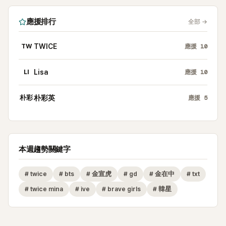
應援排行
全部
→
TW
TWICE
應援
10
LI
Lisa
應援
10
朴彩
朴彩英
應援
5
本週趨勢關鍵字
#
twice
#
bts
#
金宣虎
#
gd
#
金在中
#
txt
#
twice mina
#
ive
#
brave girls
#
韓星