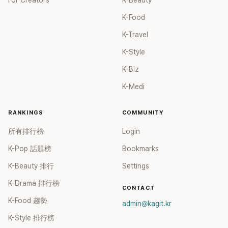
For Creators
K-Beauty
K-Food
K-Travel
K-Style
K-Biz
K-Medi
RANKINGS
COMMUNITY
所有排行榜
Login
K-Pop 話題榜
Bookmarks
K-Beauty 排行
Settings
K-Drama 排行榜
CONTACT
K-Food 趨勢
admin@kagit.kr
K-Style 排行榜