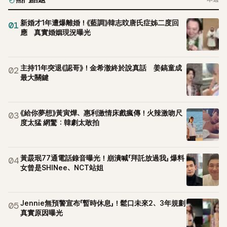
新婚才1年遭爆離婚！《藍調》韓志旼唐氏症姊二度回
01
應 真實婚姻現況曝光
主持11年突退《認哥》！金希澈終於說真話 姜鎬童成
02
最大關鍵
《給你夢想》黃寅燁、惠利激情床戲瘋傳！火辣激吻尺
03
度太猛 網驚：韓劇太敢拍
黃晸珉77通電話錄音曝光！崩潰喊「拜託放過我」 爆料
04
女曾是SHINee、NCT站姐
Jennie無預警宣布「暫時休息」！鬆口未來2、3年規劃
05
真實原因曝光