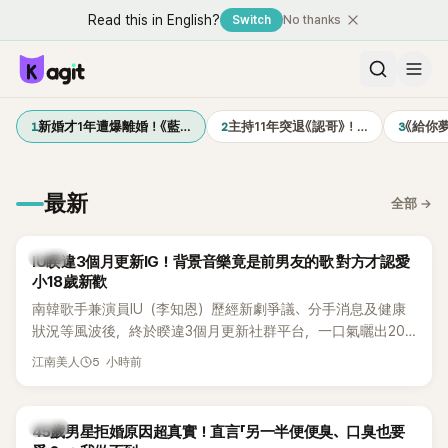
Read this in English?
Switch
No thanks
1
2
3
新婚才1年遭爆離婚！《藍…
主持11年突退《認哥》！…
《給你
最新
全部
→
韓星
IU睽違3個月更新IG！背景音樂竟是前男友的歌 對方才認愛
小18歲新歡
南韓歌手兼演員IU（李知恩）歷經新劇爭議、分手消息及健康
狀況等風波後，終於睽違3個月更新社群平台，一口氣曬出20
張近況照，讓大批粉絲又驚又喜。不過，比起照片本身，更引
5 小時前
江南美人
發熱議的是，她竟選用前男友張基河所屬樂團的歌曲作為背景
音樂，意外掀起韓網討論。
韓星
45歲男星拒婚原因超真實！直言「另一半便便臭、口臭也要