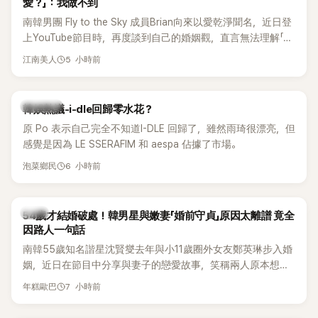
愛？」：我做不到
南韓男團 Fly to the Sky 成員Brian向來以愛乾淨聞名，近日登
上YouTube節目時，再度談到自己的婚姻觀，直言無法理解「連
另一半的口臭、便便臭都要愛」這種說法，更大方表明自己是不
5 小時前
江南美人
婚主義者，一番超直白發言掀起熱議。
熱議討論
韓娛熱議-i-dle回歸零水花？
原 Po 表示自己完全不知道I-DLE 回歸了，雖然雨琦很漂亮，但
感覺是因為 LE SSERAFIM 和 aespa 佔據了市場。
6 小時前
泡菜鄉民
韓星
54歲才結婚破處！韓男星與嫩妻「婚前守貞」原因太離譜 竟全
因路人一句話
南韓55歲知名諧星沈賢燮去年與小11歲圈外女友鄭英琳步入婚
姻，近日在節目中分享與妻子的戀愛故事，笑稱兩人原本想享
受兩人世界，沒想到站在飯店門口時竟被路人認出，還一路替
7 小時前
年糕歐巴
他們加油打氣，讓他害羞到最後直接放棄進飯店，意外成了婚
前一直堅守「婚前守貞」的原因之一。