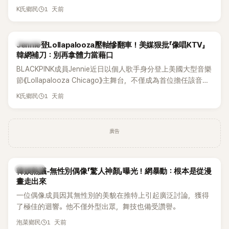
年沒有談戀愛，更首度透露空窗至今的原因，全與上一段戀情
1 天前
K氏鄉民
有關，一番真心告白讓現場來賓都相當震驚。
K-POP
Jennie登Lollapalooza壓軸慘翻車！美媒狠批「像唱KTV」
韓網補刀：別再拿體力當藉口
BLACKPINK成員Jennie近日以個人歌手身分登上美國大型音樂
節《Lollapalooza Chicago》主舞台，不僅成為首位擔任該音樂
節Headliner（壓軸主秀）的K-POP女SOLO歌手，寫下全新紀
1 天前
K氏鄉民
錄。然而，演出結束後卻掀起兩極評價，不僅現場歌唱實力遭
部分網友質疑，就連美國當地媒體也毫不留情給出負評，甚至
形容整場演出「就像一場豪華KTV」。
廣告
熱議討論
韓娛熱議-無性別偶像「驚人神顏」曝光！網暴動：根本是從漫
畫走出來
一位偶像成員因其無性別的美貌在推特上引起廣泛討論，獲得
了極佳的迴響。他不僅外型出眾，舞技也備受讚譽。
1 天前
泡菜鄉民