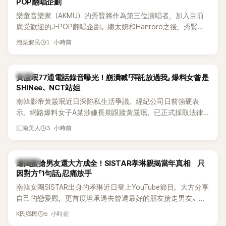
POP翻唱企劃
樂童音樂家（AKMU）的秀賢將作為第三位演唱者，加入目前
廣受歡迎的J-POP翻唱企劃。繼太妍和Hanroro之後，秀賢已
獲選為第三首翻唱歌曲的主唱，並於近期完成錄音。
1 小時前
泡菜鄉民
韓星
黃晸珉77通電話錄音曝光！崩潰喊「拜託放過我」 爆料女曾是
SHINee、NCT站姐
南韓影帝黃晸珉近日深陷私生活爭議，經紀公司日前強硬表
示，網路爆料女子A某涉嫌長期跟蹤黃晸珉，已正式採取法律
行動。不過，A並未停止發聲，持續透過社群平台公開爆料，反
3 小時前
江南美人
駁經紀公司的說法，強調兩人一直維持雙向聯繫，並非外界所
稱的單方面騷擾。如今，韓媒《Dispatch》再曝光雙方77通電話
的錄音內容，而A也首度承認自己過去曾是SHINee、NCT等偶
K-POP
遭閨蜜搶男友還大方成全！SISTAR孝琳親揭當年真相 只
像團體的「站姐」，事件持續延燒。
因對方「1句話」忍痛放手
南韓女團SISTAR出身的孝琳近日登上YouTube節目，大方分享
自己的戀愛觀，更首度坦承過去曾遭最好的朋友搶走男友。她
表示，當時選擇瀟灑放手，但如果同樣的事情現在再發生，「我
5 小時前
K氏鄉民
絕對不會坐視不管」，直率發言掀起熱議。