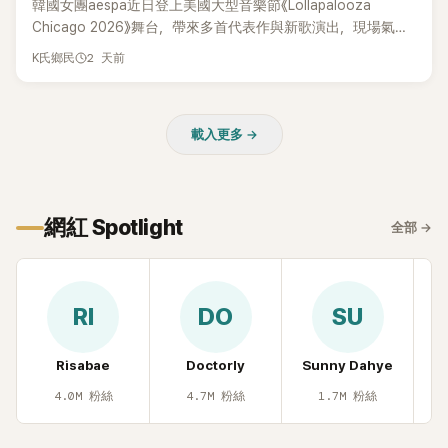
韓國女團aespa近日登上美國大型音樂節《Lollapalooza
Chicago 2026》舞台，帶來多首代表作與新歌演出，現場氣氛
嗨翻。不過，成員Karina卻在演出後主動坦承，自己因為太緊
2 天前
K氏鄉民
張，在表演過程中一度忘記歌詞，還親自向粉絲道歉。
載入更多 →
網紅 Spotlight
全部
→
RI
DO
SU
Risabae
Doctorly
Sunny Dahye
H
4.0M
粉絲
4.7M
粉絲
1.7M
粉絲