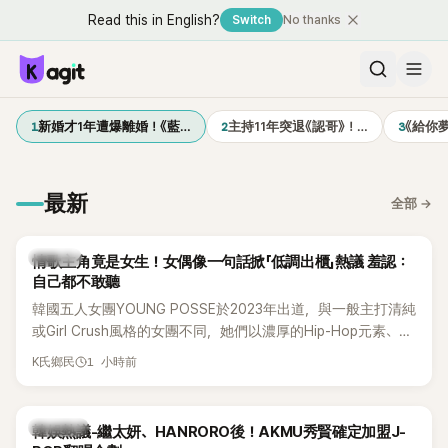
Read this in English?
Switch
No thanks
1
2
3
新婚才1年遭爆離婚！《藍…
主持11年突退《認哥》！…
《給你
最新
全部
→
K-POP
情歌主角竟是女生！女偶像一句話掀「低調出櫃」熱議 羞認：
自己都不敢聽
韓國五人女團YOUNG POSSE於2023年出道，與一般主打清純
或Girl Crush風格的女團不同，她們以濃厚的Hip-Hop元素、自
創Rap及成員親自參與創作為特色，MV也融入美式街頭、塗
1 小時前
K氏鄉民
鴉、滑板等文化元素。雖然並非出身四大經紀公司，仍憑藉鮮
明的音樂風格，在海外尤其是歐美市場累積不少人氣，逐漸成
為第五代女團中極具辨識度的新生代代表之一。
熱議討論
韓娛熱議-繼太妍、HANRORO後！AKMU秀賢確定加盟J-