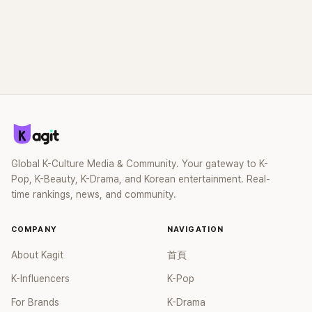
Global K-Culture Media & Community. Your gateway to K-
Pop, K-Beauty, K-Drama, and Korean entertainment. Real-
time rankings, news, and community.
COMPANY
NAVIGATION
About Kagit
首頁
K-Influencers
K-Pop
For Brands
K-Drama