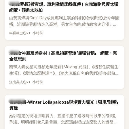
韓劇
《給你夢想》黃寅燁、惠利激情床戲瘋傳！火辣激吻尺度太猛
網驚：韓劇太敢拍
由黃寅燁與Girls' Day成員惠利主演的韓劇《給你夢想》於今年開
播，近期隨著劇情進入高潮，男女主角的感情線快速升溫。最
新播出的第8集不僅上演火辣吻戲，更接連出現床戲橋段，讓
21 小時前
年糕歐巴
相關片段在網路上瘋傳，引發觀眾熱烈討論。
韓星
清純女神藏反差身材！高胤禎露背洩「超猛背肌」 網驚：完
全沒想到
南韓人氣女星高胤禎近年憑藉《Moving 異能》、《機智住院醫生
生活》、《愛情怎麼翻譯？》、《努力克服自卑的我們》等多部熱門
作品，躍升為韓劇新一代女神代表，不僅演技備受肯定，精緻
21 小時前
江南美人
五官與清新空靈的氣質也擄獲大批粉絲。近日，她因分享一組
近況照意外掀起熱議，不是因為仙氣十足的美貌，而是藏在纖
細身材下的超狂背肌與肩膀線條，反差感十足，讓不少網友看
熱議討論
韓娛熱議-Winter Lollapalooza現場實力曝光！狠甩「對嘴」
傻直呼：「原來她身材這麼猛！」
質疑
她以穩定的現場演唱實力，直接平息了這段時間以來的「對嘴」
爭議。明明瘦到像只剩骨頭，怎麼還能唱出這麼驚人的爆發力
和音量？