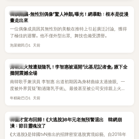
部分網友質疑，就連美國當地媒體也毫不留情給出負評，甚至
形容整場演出「就像一場豪華KTV」。
熱議討論
韓娛熱議-無性別偶像「驚人神顏」曝光！網暴動：根本是從漫
畫走出來
一位偶像成員因其無性別的美貌在推特上引起廣泛討論，獲得
了極佳的迴響。他不僅外型出眾，舞技也備受讚譽。
1 天前
泡菜鄉民
K-POP
身材太火辣遭疑隆乳！李智惠被逼開「比基尼記者會」 腋下全
攤開震撼全場
南韓歌手兼演員 李智惠 出道初期因為身材曲線太過搶眼，一
度被外界質疑「動過隆乳手術」，最後甚至被公司安排親上火
線，召開前所未見的「泳裝記者會」澄清。這場記者會後來還被
1 天前
年糕歐巴
韓國演藝圈點名為流傳至今的「三大記者會」之一。近日她在綜
藝節目中親口回憶這段「隆乳疑雲黑歷史」，話題再度被翻出來
熱議。 2日播出的 SBS 綜藝節目《我的經紀人太難搞－秘書
韓星
神童才宣布回歸！《大逃脫》8年元老無預警退出 韓網崩
鎮》，邀請同時兼顧工作與育兒的演藝圈代表「媽媽群」——李智
潰：節目靈魂沒了
惠、李賢怡、李恩亨，以第13位「My Star」身分登場，分享最真
《大逃脫》是韓國tvN推出的招牌密室逃脫實境綜藝，自2018年
實的生活日常。 節目一開始，李瑞鎮 率先與李智惠會合，兩人