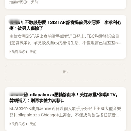
1 天前
泡菜鄉民
韓星
整整5年不敢談戀愛！SISTAR韶宥揭前男友惡夢 李孝利心
疼：被男人傷慘了
南韓女團SISTAR出身的歌手韶宥近日登上JTBC戀愛談話節目
《戀愛戰爭》，罕見談及自己的感情生活，不僅坦言已經整整5
年沒有談戀愛，更首度透露空窗至今的原因，全與上一段戀情
1 天前
K氏鄉民
有關，一番真心告白讓現場來賓都相當震驚。
廣告
K-POP
Jennie登Lollapalooza壓軸慘翻車！美媒狠批「像唱KTV」
韓網補刀：別再拿體力當藉口
BLACKPINK成員Jennie近日以個人歌手身分登上美國大型音樂
節《Lollapalooza Chicago》主舞台，不僅成為首位擔任該音樂
節Headliner（壓軸主秀）的K-POP女SOLO歌手，寫下全新紀
1 天前
K氏鄉民
錄。然而，演出結束後卻掀起兩極評價，不僅現場歌唱實力遭