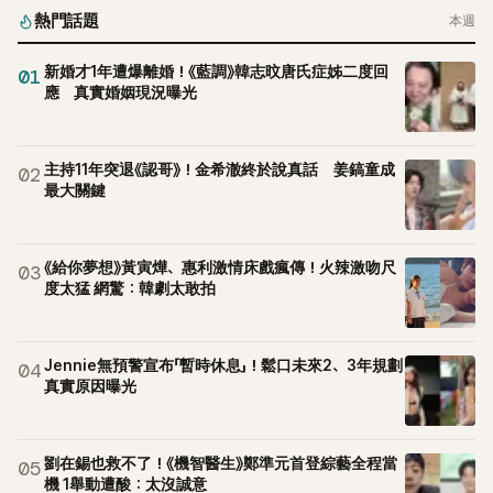
熱門話題
本週
新婚才1年遭爆離婚！《藍調》韓志旼唐氏症姊二度回
01
應 真實婚姻現況曝光
主持11年突退《認哥》！金希澈終於說真話 姜鎬童成
02
最大關鍵
《給你夢想》黃寅燁、惠利激情床戲瘋傳！火辣激吻尺
03
度太猛 網驚：韓劇太敢拍
Jennie無預警宣布「暫時休息」！鬆口未來2、3年規劃
04
真實原因曝光
劉在錫也救不了！《機智醫生》鄭準元首登綜藝全程當
05
機 1舉動遭酸：太沒誠意