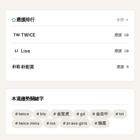
應援排行
全部
→
TW
TWICE
應援
10
LI
Lisa
應援
10
朴彩
朴彩英
應援
5
本週趨勢關鍵字
#
twice
#
bts
#
金宣虎
#
gd
#
金在中
#
txt
#
twice mina
#
ive
#
brave girls
#
韓星