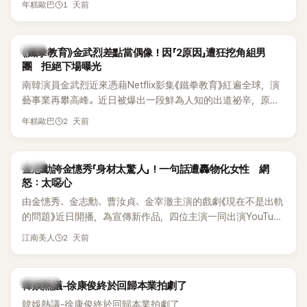
《脫掉鞋子恢單4Men》 中，親自公開那張當年引發話題的「腋下
1 天前
年糕歐巴
台公開更多內容，反駁經紀公司的說法，強調兩人的聯繫一直
比基尼照」，再次重提這段至今仍被粉絲視為黑歷史代表作的事
都是「雙向互動」，並非外界所稱的單方面騷擾。
件。 回顧李智惠的演藝路，她於 1998 年以混聲團體 S#arp 成
員身分出道，該團在 2000 年代初期紅極一時，由李智惠、徐
韓星
《鐵拳教育》金武烈差點當偶像！因「2原因」遭狂挖角組男
智英兩位女成員，以及張錫炫、Chris Kim 兩位男成員組成。不
團 拒絕下場曝光
過後來爆出長達四年的團內霸凌風波，甚至傳出徐智英母親對
南韓演員金武烈近來憑藉Netflix影集《鐵拳教育》紅遍全球，演
李智惠言語辱罵、動手等爭議，最終團體於 2002 年解散。 團
藝事業再攀高峰。近日被爆出一段鮮為人知的出道祕辛，原來
體解散後，李智惠轉型 solo，靠著綜藝與歌唱實力持續活躍演
他當年差點不是以演員身分出道，而是成為男團偶像的一員。
2 天前
年糕歐巴
藝圈。據悉，她當年能加入 S#arp，也與 李尚敏 的賞識有關。
感情方面，李智惠於 2017 年與圈外男友結婚，婚後育有兩個
女兒，一家四口生活幸福美滿。如今除了持續活躍於綜藝節
韓星
金志勳誇金憓秀「身材太驚人」！一句話遭轟物化女性 網
目，她經營的 YouTube 頻道也即將突破百萬訂閱，近年內容深
怒：太噁心
受網友喜愛，再度迎來事業第二春。
由金憓秀、金志勳、曹汝貞、金宰澈主演的戲劇《現在不是出軌
的問題》近日開播，為宣傳新作品，四位主演一同出演YouTube
節目，不料訪談中的一段發言卻意外掀起爭議。不少網友認
2 天前
江南美人
為，他將焦點放在金憓秀的身材，言論帶有「物化女性」意味，
引發大量批評。
熱議討論
韓娛熱議-徐康俊終於回歸本業拍劇了
韓娛熱議-徐康俊終於回歸本業拍劇了