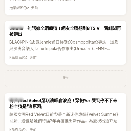
2 天前
泡菜鄉民
K-POP
Jennie一句話掀全網瘋猜！網友全聯想到BTS V 舊緋聞再
被翻出
BLACKPINK成員Jennie近日接受《Cosmopolitan》專訪，談及
與澳洲音樂人Tame Impala合作推出〈Dracula（JENNIE
Remix）〉的幕後故事，沒想到她一句關於「共同朋友」的回答，
2 天前
K氏鄉民
竟再次引發外界對她與BTS成員V緋聞的討論。
廣告
K-POP
有片/Red Velvet瑟琪演唱會淚崩！緊抱Yeri哭到停不下來
粉全猜是「這原因」
韓國女團Red Velvet日前帶著全新迷你專輯《Velvet Summer》
回歸，這也是她們時隔2年再度推出新作品。為慶祝出道12週
年，五位成員也一連舉辦三場粉絲演唱會，與粉絲共同回顧經
2 天前
K氏鄉民