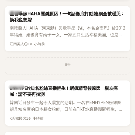
韓星
星首曝嫁HAHA關鍵原因！一句話徹底打動她 網全被暖哭：
換我也想嫁
南韓藝人HAHA（河東勳）與歌手星（별，本名金高恩）於2012
年結婚，婚後育有兩子一女，一家五口生活幸福美滿，也是韓
國演藝圈公認的模範夫妻。近日，星首度公開當年決定嫁給
10 小時前
江南美人
HAHA的關鍵原因，竟是一句讓她至今仍難忘的話，也成為她
點頭步入婚姻的最大理由。
廣告
K-POP
ENHYPEN知名粉絲直播輕生！網瘋猜背後原因 親友痛
喊：請不要再揣測
韓國近日發生一起令人震驚的悲劇。一名在ENHYPEN粉絲圈
頗具知名度的日本籍女粉絲，日前在TikTok直播期間輕生，最
終不幸身亡，消息曝光後震驚韓網，也讓不少粉絲湧入社群平
10 小時前
K氏鄉民
台哀悼。事發後，死者親友也陸續出面證實噩耗，並呼籲外界
停止揣測，盼逝者安息。