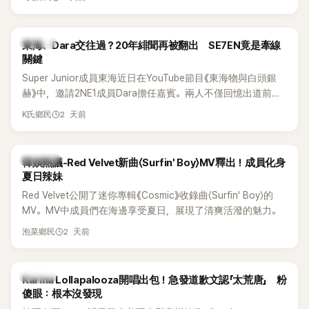
典歌曲、帶來新歌舞台。不過，成員瑟琪卻在演出過程中數度
落淚，令人相當心疼。
K-POP
東海、Dara交往過？20年緋聞再被翻出 SE7EN竟是牽線
關鍵
Super Junior成員東海近日在YouTube節目《東海物與白頭銀
赫》中，邀請2NE1成員Dara擔任嘉賓。兩人不僅回憶出道前的
青澀往事，也首度聊起當年鬧得沸沸揚揚的緋聞，讓東海忍不
2 天前
K氏鄉民
住笑說：「真的有很多粉絲以為我們交往過。」
熱議討論
韓娛熱議-Red Velvet新曲〈Surfin' Boy〉MV釋出！成員化身
夏日辣妹
Red Velvet公開了迷你專輯《Cosmic》收錄曲〈Surfin' Boy〉的
MV。MV中成員們在海邊享受夏日，展現了清爽活潑的魅力。
2 天前
泡菜鄉民
K-POP
Karina Lollapalooza開唱出包！急發道歉文認「太荒唐」 粉
傻眼：根本沒發現