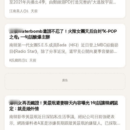
至2021年共播出4季，由鄭鍾淵PD打造完整的「大逃脫宇宙
邊搭車邊聊天，氣氛輕鬆。聊到最近的新聞，李瑞鎮突然直球
（DTCU）」，憑藉燒腦劇情、電影級場景與龐大世界觀，累積
發問：「妳不是上新聞了？說妳去做整形？是人中縮短手術嗎？」
1 天前
江南美人
大批死忠粉絲，被譽為韓國最具代表性的密室逃脫綜藝之一。
一貫犀利又不留情的問法，讓現場瞬間笑成一片。對此，李智
惠也毫不閃躲，淡定接招，兩人鬥嘴默契十足。 話題接著一路
延燒到過去的爭議。李瑞鎮脫口補刀：「妳以前不是還在游泳池
K-POP
沒被Waterbomb邀請不忍了！火辣女團天后自封「K-POP
開過記者會？」直接點名她當年的風波。李智惠聽了忍不住笑
之母」 一句話酸爆主辦
說：「哥怎麼連這個都知道？」李瑞鎮則回嘴：「那時候新聞鬧那
南韓第一代女團S.E.S.成員Bada（바다）近日登上MBC綜藝節
麼大，不知道才奇怪吧。」一來一往，氣氛反而更加輕鬆。 談到
目《Radio Star》，除了分享近況，還罕見公開向夏季音樂節
當年情況，李智惠終於鬆口坦言，當時確實被質疑動過隆胸手
Waterbomb喊話，笑稱自己至今從未受邀演出，更幽默表示：
1 天前
K氏鄉民
術。她回憶：「拍了比基尼照片之後，就開始被說是不是去隆乳
「我名字就叫『Bada（海）』，Waterbomb卻沒找我，這根本只
了。」為了澄清誤會，她只好親自站出來說清楚。 李智惠進一步
是懂了皮毛。」一番話笑翻全場，也引發網友熱議。
解釋，當時隆胸手術幾乎只有「腋下切開」一種方式，「所以我就
想，既然一直說我有做，那我乾脆把腋下給大家看，證明我根
廣告
本沒動過。」一句話說完，全場瞬間炸鍋，來賓又驚又笑。 事實
上，早在 2006 年，李智惠就為了證明自己沒有「隆乳」，真的
召開了一場泳裝記者招待會。當時她穿著比基尼站在一排攝影
韓星
爆料女再丟鐵證！黃晸珉避妻聊天內容曝光 1句話讓韓網認
機前，面對媒體擺出各種姿勢，畫面至今仍被網友津津樂道。
定：就是婚外情
這段為平息爭議、直接公開腋下畫面自證清白的往事再度被提
南韓影帝黃晸珉近日深陷私生活爭議，經紀公司日前強硬表
起，節目現場立刻充滿驚呼聲與笑聲，也再次讓人見識到她面
示，網路爆料者A某是涉嫌長期跟蹤黃晸珉的嫌疑人，已採取
對流言時「豁出去」的直率性格。其實她過去也曾在 SBS 節目
法律行動。不過，A某並未因此停止發聲，5日再度透過社群平