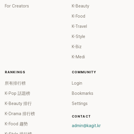
For Creators
K-Beauty
K-Food
K-Travel
K-Style
K-Biz
K-Medi
RANKINGS
COMMUNITY
所有排行榜
Login
K-Pop 話題榜
Bookmarks
K-Beauty 排行
Settings
K-Drama 排行榜
CONTACT
K-Food 趨勢
admin@kagit.kr