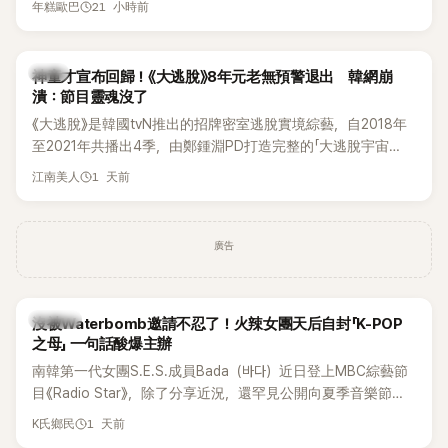
21 小時前
年糕歐巴
韓國演藝圈點名為流傳至今的「三大記者會」之一。近日她在綜
藝節目中親口回憶這段「隆乳疑雲黑歷史」，話題再度被翻出來
熱議。 2日播出的 SBS 綜藝節目《我的經紀人太難搞－秘書
韓星
神童才宣布回歸！《大逃脫》8年元老無預警退出 韓網崩
鎮》，邀請同時兼顧工作與育兒的演藝圈代表「媽媽群」——李智
潰：節目靈魂沒了
惠、李賢怡、李恩亨，以第13位「My Star」身分登場，分享最真
《大逃脫》是韓國tvN推出的招牌密室逃脫實境綜藝，自2018年
實的生活日常。 節目一開始，李瑞鎮 率先與李智惠會合，兩人
至2021年共播出4季，由鄭鍾淵PD打造完整的「大逃脫宇宙
邊搭車邊聊天，氣氛輕鬆。聊到最近的新聞，李瑞鎮突然直球
（DTCU）」，憑藉燒腦劇情、電影級場景與龐大世界觀，累積
發問：「妳不是上新聞了？說妳去做整形？是人中縮短手術嗎？」
1 天前
江南美人
大批死忠粉絲，被譽為韓國最具代表性的密室逃脫綜藝之一。
一貫犀利又不留情的問法，讓現場瞬間笑成一片。對此，李智
惠也毫不閃躲，淡定接招，兩人鬥嘴默契十足。 話題接著一路
延燒到過去的爭議。李瑞鎮脫口補刀：「妳以前不是還在游泳池
廣告
開過記者會？」直接點名她當年的風波。李智惠聽了忍不住笑
說：「哥怎麼連這個都知道？」李瑞鎮則回嘴：「那時候新聞鬧那
麼大，不知道才奇怪吧。」一來一往，氣氛反而更加輕鬆。 談到
K-POP
沒被Waterbomb邀請不忍了！火辣女團天后自封「K-POP
當年情況，李智惠終於鬆口坦言，當時確實被質疑動過隆胸手
之母」 一句話酸爆主辦
術。她回憶：「拍了比基尼照片之後，就開始被說是不是去隆乳
南韓第一代女團S.E.S.成員Bada（바다）近日登上MBC綜藝節
了。」為了澄清誤會，她只好親自站出來說清楚。 李智惠進一步
目《Radio Star》，除了分享近況，還罕見公開向夏季音樂節
解釋，當時隆胸手術幾乎只有「腋下切開」一種方式，「所以我就
Waterbomb喊話，笑稱自己至今從未受邀演出，更幽默表示：
想，既然一直說我有做，那我乾脆把腋下給大家看，證明我根
1 天前
K氏鄉民
「我名字就叫『Bada（海）』，Waterbomb卻沒找我，這根本只
本沒動過。」一句話說完，全場瞬間炸鍋，來賓又驚又笑。 事實