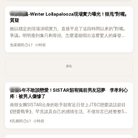
近況照意外掀起熱議，不是因為仙氣十足的美貌，而是藏在纖
細身材下的超狂背肌與肩膀線條，反差感十足，讓不少網友看
熱議討論
韓娛熱議-Winter Lollapalooza現場實力曝光！狠甩「對嘴」
傻直呼：「原來她身材這麼猛！」
質疑
她以穩定的現場演唱實力，直接平息了這段時間以來的「對嘴」
爭議。明明瘦到像只剩骨頭，怎麼還能唱出這麼驚人的爆發力
和音量？
17 小時前
泡菜鄉民
廣告
韓星
整整5年不敢談戀愛！SISTAR韶宥揭前男友惡夢 李孝利心
疼：被男人傷慘了
南韓女團SISTAR出身的歌手韶宥近日登上JTBC戀愛談話節目
《戀愛戰爭》，罕見談及自己的感情生活，不僅坦言已經整整5
年沒有談戀愛，更首度透露空窗至今的原因，全與上一段戀情
17 小時前
K氏鄉民
有關，一番真心告白讓現場來賓都相當震驚。