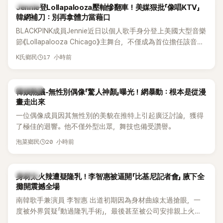
K-POP
Jennie登Lollapalooza壓軸慘翻車！美媒狠批「像唱KTV」
韓網補刀：別再拿體力當藉口
BLACKPINK成員Jennie近日以個人歌手身分登上美國大型音樂
節《Lollapalooza Chicago》主舞台，不僅成為首位擔任該音樂
節Headliner（壓軸主秀）的K-POP女SOLO歌手，寫下全新紀
17 小時前
K氏鄉民
錄。然而，演出結束後卻掀起兩極評價，不僅現場歌唱實力遭
部分網友質疑，就連美國當地媒體也毫不留情給出負評，甚至
形容整場演出「就像一場豪華KTV」。
熱議討論
韓娛熱議-無性別偶像「驚人神顏」曝光！網暴動：根本是從漫
畫走出來
一位偶像成員因其無性別的美貌在推特上引起廣泛討論，獲得
了極佳的迴響。他不僅外型出眾，舞技也備受讚譽。
20 小時前
泡菜鄉民
K-POP
身材太火辣遭疑隆乳！李智惠被逼開「比基尼記者會」 腋下全
攤開震撼全場
南韓歌手兼演員 李智惠 出道初期因為身材曲線太過搶眼，一
度被外界質疑「動過隆乳手術」，最後甚至被公司安排親上火
線，召開前所未見的「泳裝記者會」澄清。這場記者會後來還被