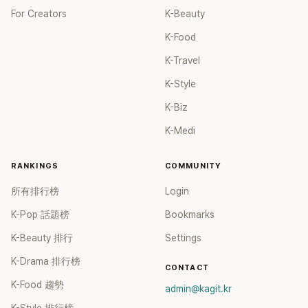
For Creators
K-Beauty
K-Food
K-Travel
K-Style
K-Biz
K-Medi
RANKINGS
COMMUNITY
所有排行榜
Login
K-Pop 話題榜
Bookmarks
K-Beauty 排行
Settings
K-Drama 排行榜
CONTACT
K-Food 趨勢
admin@kagit.kr