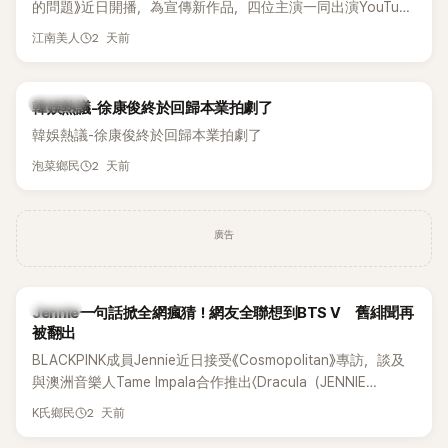
的問題》近日開播，為宣傳新作品，四位主演一同出演YouTube
節目，不料訪談中的一段發言卻意外掀起爭議。不少網友認
2 天前
江南美人
為，他將焦點放在金憓秀的身材，言論帶有「物化女性」意味，
引發大量批評。
熱議討論
韓娛熱議-徐康俊終於回歸本業拍劇了
韓娛熱議-徐康俊終於回歸本業拍劇了
2 天前
泡菜鄉民
廣告
K-POP
Jennie一句話掀全網瘋猜！網友全聯想到BTS V 舊緋聞再
被翻出
BLACKPINK成員Jennie近日接受《Cosmopolitan》專訪，談及
與澳洲音樂人Tame Impala合作推出〈Dracula（JENNIE
Remix）〉的幕後故事，沒想到她一句關於「共同朋友」的回答，
2 天前
K氏鄉民
竟再次引發外界對她與BTS成員V緋聞的討論。