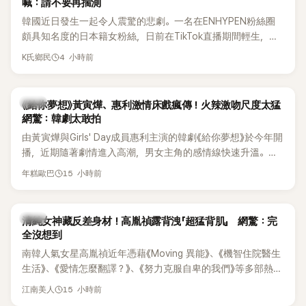
喊：請不要再揣測
韓國近日發生一起令人震驚的悲劇。一名在ENHYPEN粉絲圈
頗具知名度的日本籍女粉絲，日前在TikTok直播期間輕生，最
終不幸身亡，消息曝光後震驚韓網，也讓不少粉絲湧入社群平
4 小時前
K氏鄉民
台哀悼。事發後，死者親友也陸續出面證實噩耗，並呼籲外界
停止揣測，盼逝者安息。
韓劇
《給你夢想》黃寅燁、惠利激情床戲瘋傳！火辣激吻尺度太猛
網驚：韓劇太敢拍
由黃寅燁與Girls' Day成員惠利主演的韓劇《給你夢想》於今年開
播，近期隨著劇情進入高潮，男女主角的感情線快速升溫。最
新播出的第8集不僅上演火辣吻戲，更接連出現床戲橋段，讓
15 小時前
年糕歐巴
相關片段在網路上瘋傳，引發觀眾熱烈討論。
韓星
清純女神藏反差身材！高胤禎露背洩「超猛背肌」 網驚：完
全沒想到
南韓人氣女星高胤禎近年憑藉《Moving 異能》、《機智住院醫生
生活》、《愛情怎麼翻譯？》、《努力克服自卑的我們》等多部熱門
作品，躍升為韓劇新一代女神代表，不僅演技備受肯定，精緻
15 小時前
江南美人
五官與清新空靈的氣質也擄獲大批粉絲。近日，她因分享一組