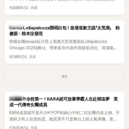
2 天前
泡菜鄉民
K-POP
Karina Lollapalooza開唱出包！急發道歉文認「太荒唐」 粉
傻眼：根本沒發現
韓國女團aespa近日登上美國大型音樂節《Lollapalooza
Chicago 2026》舞台，帶來多首代表作與新歌演出，現場氣氛
嗨翻。不過，成員Karina卻在演出後主動坦承，自己因為太緊
2 天前
K氏鄉民
張，在表演過程中一度忘記歌詞，還親自向粉絲道歉。
廣告
K-POP
美國國中全校第一！KARA妮可放棄學霸人生赴韓追夢 竟
成一代傳奇女團成員
KARA成員妮可是不少K-POP粉絲心中的二代女團代表人物，不
過鮮少有人知道的是，她其實不只是舞台上的人氣偶像，更是
一名不折不扣的學霸。她日前在節目中透露，自己在美國就讀
2 天前
打歌雷達