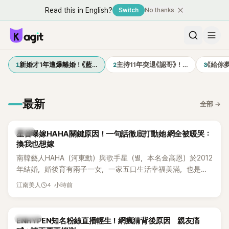
Read this in English?
Switch
No thanks
1
2
3
新婚才1年遭爆離婚！《藍…
主持11年突退《認哥》！…
《給你
最新
全部
→
韓星
星首曝嫁HAHA關鍵原因！一句話徹底打動她 網全被暖哭：
換我也想嫁
南韓藝人HAHA（河東勳）與歌手星（별，本名金高恩）於2012
年結婚，婚後育有兩子一女，一家五口生活幸福美滿，也是韓
國演藝圈公認的模範夫妻。近日，星首度公開當年決定嫁給
4 小時前
江南美人
HAHA的關鍵原因，竟是一句讓她至今仍難忘的話，也成為她
點頭步入婚姻的最大理由。
K-POP
ENHYPEN知名粉絲直播輕生！網瘋猜背後原因 親友痛