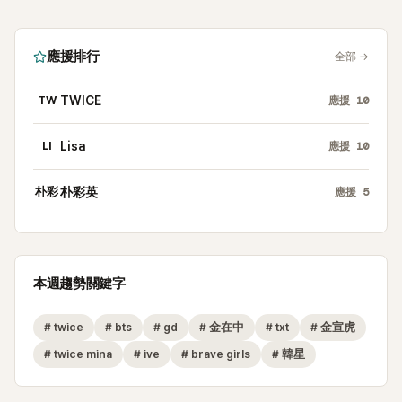
應援排行
全部
→
TW
TWICE
應援
10
LI
Lisa
應援
10
朴彩
朴彩英
應援
5
本週趨勢關鍵字
#
twice
#
bts
#
gd
#
金在中
#
txt
#
金宣虎
#
twice mina
#
ive
#
brave girls
#
韓星