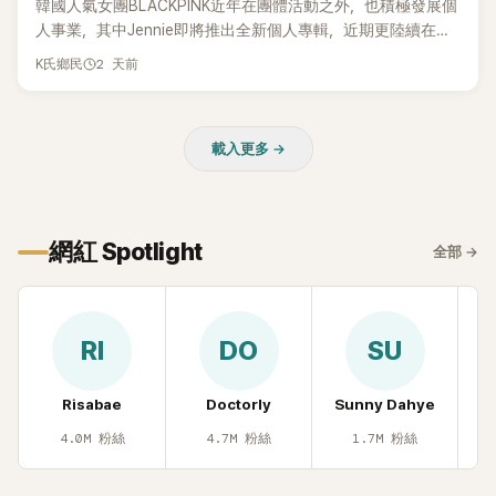
韓國人氣女團BLACKPINK近年在團體活動之外，也積極發展個
人事業，其中Jennie即將推出全新個人專輯，近期更陸續在演
出中搶先公開新歌，引發粉絲高度期待。不過，她近日受訪時
2 天前
K氏鄉民
也透露，完成今年夏季音樂節行程後，將暫時放慢腳步，替自
己安排一段休息時間。
載入更多 →
網紅 Spotlight
全部
→
RI
DO
SU
Risabae
Doctorly
Sunny Dahye
H
4.0M
粉絲
4.7M
粉絲
1.7M
粉絲