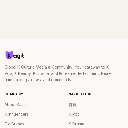
Global K-Culture Media & Community. Your gateway to K-
Pop, K-Beauty, K-Drama, and Korean entertainment. Real-
time rankings, news, and community.
COMPANY
NAVIGATION
About Kagit
首頁
K-Influencers
K-Pop
For Brands
K-Drama