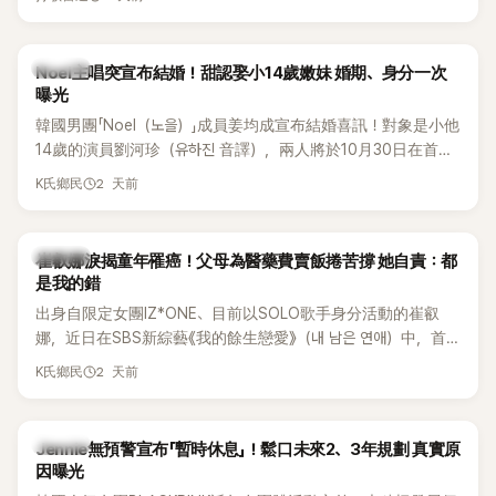
國中時，曾拿下全校第一名，優異成績曝光後，再度掀起網友
熱議。
K-POP
Noel主唱突宣布結婚！甜認娶小14歲嫩妹 婚期、身分一次
曝光
韓國男團「Noel（노을）」成員姜均成宣布結婚喜訊！對象是小他
14歲的演員劉河珍（유하진 音譯），兩人將於10月30日在首爾
低調舉辦婚禮，消息一出立刻引發關注。
2 天前
K氏鄉民
K-POP
崔叡娜淚揭童年罹癌！父母為醫藥費賣飯捲苦撐 她自責：都
是我的錯
出身自限定女團IZ*ONE、目前以SOLO歌手身分活動的崔叡
娜，近日在SBS新綜藝《我的餘生戀愛》（내 남은 연애）中，首
度談起自己幼年罹患小兒癌的經歷，回憶起父母為了籌措醫療
2 天前
K氏鄉民
費四處奔波，甚至靠賣飯捲維持生計，讓她忍不住當場落淚，
坦言年幼時一度認為「都是我的錯」。
K-POP
Jennie無預警宣布「暫時休息」！鬆口未來2、3年規劃 真實原
因曝光