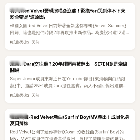
K-POP
有片/Red Velvet瑟琪演唱會淚崩！緊抱Yeri哭到停不下來
粉全猜是「這原因」
韓國女團Red Velvet日前帶著全新迷你專輯《Velvet Summer》
回歸，這也是她們時隔2年再度推出新作品。為慶祝出道12週
年，五位成員也一連舉辦三場粉絲演唱會，與粉絲共同回顧經
2 天前
K氏鄉民
典歌曲、帶來新歌舞台。不過，成員瑟琪卻在演出過程中數度
落淚，令人相當心疼。
K-POP
東海、Dara交往過？20年緋聞再被翻出 SE7EN竟是牽線
關鍵
Super Junior成員東海近日在YouTube節目《東海物與白頭銀
赫》中，邀請2NE1成員Dara擔任嘉賓。兩人不僅回憶出道前的
青澀往事，也首度聊起當年鬧得沸沸揚揚的緋聞，讓東海忍不
2 天前
K氏鄉民
住笑說：「真的有很多粉絲以為我們交往過。」
熱議討論
韓娛熱議-Red Velvet新曲〈Surfin' Boy〉MV釋出！成員化身
夏日辣妹
Red Velvet公開了迷你專輯《Cosmic》收錄曲〈Surfin' Boy〉的
MV。MV中成員們在海邊享受夏日，展現了清爽活潑的魅力。