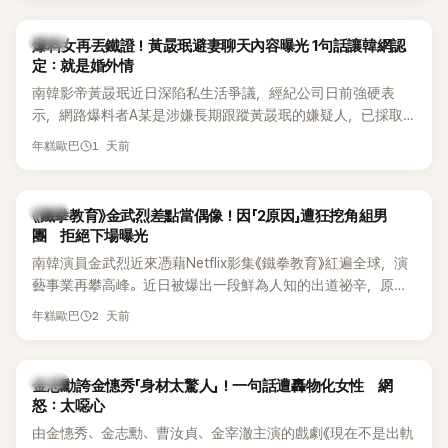
是懂了皮毛。」一番話笑翻全場，也引發網友熱議。
上，早在 2006 年，李智惠就為了證明自己沒有「隆乳」，真的
召開了一場泳裝記者招待會。當時她穿著比基尼站在一排攝影
韓星
爆料女再丟鐵證！黃晸珉避妻聊天內容曝光 1句話讓韓網認
機前，面對媒體擺出各種姿勢，畫面至今仍被網友津津樂道。
定：就是婚外情
這段為平息爭議、直接公開腋下畫面自證清白的往事再度被提
南韓影帝黃晸珉近日深陷私生活爭議，經紀公司日前強硬表
起，節目現場立刻充滿驚呼聲與笑聲，也再次讓人見識到她面
示，網路爆料者A某是涉嫌長期跟蹤黃晸珉的嫌疑人，已採取
對流言時「豁出去」的直率性格。其實她過去也曾在 SBS 節目
法律行動。不過，A某並未因此停止發聲，5日再度透過社群平
《脫掉鞋子恢單4Men》 中，親自公開那張當年引發話題的「腋下
1 天前
年糕歐巴
台公開更多內容，反駁經紀公司的說法，強調兩人的聯繫一直
比基尼照」，再次重提這段至今仍被粉絲視為黑歷史代表作的事
都是「雙向互動」，並非外界所稱的單方面騷擾。
件。 回顧李智惠的演藝路，她於 1998 年以混聲團體 S#arp 成
員身分出道，該團在 2000 年代初期紅極一時，由李智惠、徐
韓星
《鐵拳教育》金武烈差點當偶像！因「2原因」遭狂挖角組男
智英兩位女成員，以及張錫炫、Chris Kim 兩位男成員組成。不
團 拒絕下場曝光
過後來爆出長達四年的團內霸凌風波，甚至傳出徐智英母親對
南韓演員金武烈近來憑藉Netflix影集《鐵拳教育》紅遍全球，演
李智惠言語辱罵、動手等爭議，最終團體於 2002 年解散。 團
藝事業再攀高峰。近日被爆出一段鮮為人知的出道祕辛，原來
體解散後，李智惠轉型 solo，靠著綜藝與歌唱實力持續活躍演
他當年差點不是以演員身分出道，而是成為男團偶像的一員。
2 天前
年糕歐巴
藝圈。據悉，她當年能加入 S#arp，也與 李尚敏 的賞識有關。
感情方面，李智惠於 2017 年與圈外男友結婚，婚後育有兩個
女兒，一家四口生活幸福美滿。如今除了持續活躍於綜藝節
韓星
金志勳誇金憓秀「身材太驚人」！一句話遭轟物化女性 網
目，她經營的 YouTube 頻道也即將突破百萬訂閱，近年內容深
怒：太噁心
受網友喜愛，再度迎來事業第二春。
由金憓秀、金志勳、曹汝貞、金宰澈主演的戲劇《現在不是出軌