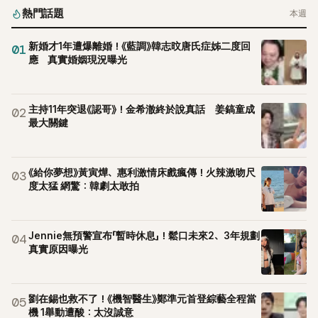
熱門話題
本週
新婚才1年遭爆離婚！《藍調》韓志旼唐氏症姊二度回
01
應 真實婚姻現況曝光
主持11年突退《認哥》！金希澈終於說真話 姜鎬童成
02
最大關鍵
《給你夢想》黃寅燁、惠利激情床戲瘋傳！火辣激吻尺
03
度太猛 網驚：韓劇太敢拍
Jennie無預警宣布「暫時休息」！鬆口未來2、3年規劃
04
真實原因曝光
劉在錫也救不了！《機智醫生》鄭準元首登綜藝全程當
05
機 1舉動遭酸：太沒誠意