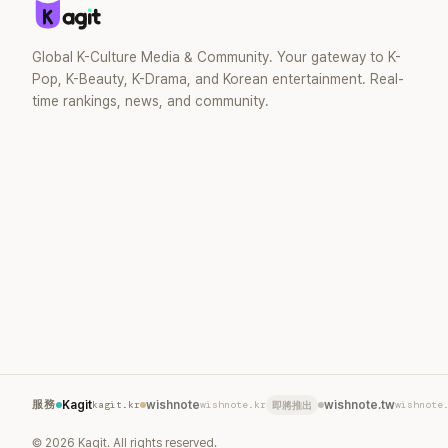
去」的直率性格。其實她過去也曾在 SBS
節目《脫掉鞋子恢單4Men》 中，親自公開
那張當年引發話題的「腋下比基尼照」，再次
Global K-Culture Media & Community. Your gateway to K-
重提這段至今仍被粉絲視為黑歷史代表作
Pop, K-Beauty, K-Drama, and Korean entertainment. Real-
的事件。 回顧李智惠的演藝路，她於
time rankings, news, and community.
1998 年以混聲團體 S#arp 成員身分出
道，該團在 2000 年代初期紅極一時，由
李智惠、徐智英兩位女成員，以及張錫
炫、Chris Kim 兩位男成員組成。不過後來
爆出長達四年的團內霸凌風波，甚至傳出
徐智英母親對李智惠言語辱罵、動手等爭
議，最終團體於 2002 年解散。 團體解散
後，李智惠轉型 solo，靠著綜藝與歌唱實
力持續活躍演藝圈。據悉，她當年能加入
S#arp，也與 李尚敏 的賞識有關。 感情方
面，李智惠於 2017 年與圈外男友結婚，
婚後育有兩個女兒，一家四口生活幸福美
滿。如今除了持續活躍於綜藝節目，她經
營的 YouTube 頻道也即將突破百萬訂閱，
服務
Kagit
kagit.kr
wishnote
wishnote.kr
wishnote.tw
wishnote
即將推出
近年內容深受網友喜愛，再度迎來事業第
二春。
©
2026
Kagit. All rights reserved.