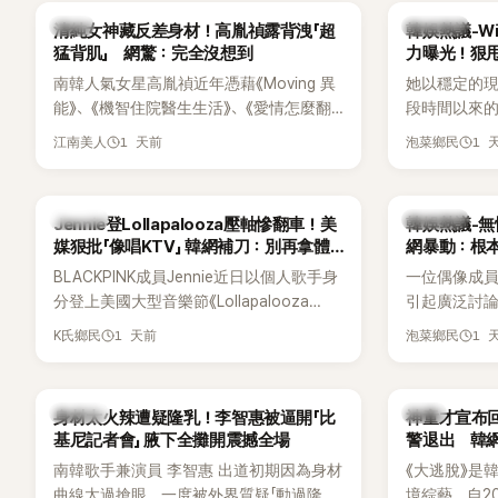
一句讓她至今仍難忘的話，也成為她點頭
親友也陸續
韓星
熱議討論
清純女神藏反差身材！高胤禎露背洩「超
韓娛熱議-Win
步入婚姻的最大理由。
止揣測，盼
猛背肌」 網驚：完全沒想到
力曝光！狠甩
南韓人氣女星高胤禎近年憑藉《Moving 異
她以穩定的
能》、《機智住院醫生生活》、《愛情怎麼翻
段時間以來的
譯？》、《努力克服自卑的我們》等多部熱門
骨頭，怎麼
1 天前
1 
江南美人
泡菜鄉民
作品，躍升為韓劇新一代女神代表，不僅
音量？
演技備受肯定，精緻五官與清新空靈的氣
質也擄獲大批粉絲。近日，她因分享一組
K-POP
熱議討論
Jennie登Lollapalooza壓軸慘翻車！美
韓娛熱議-無
近況照意外掀起熱議，不是因為仙氣十足
媒狠批「像唱KTV」 韓網補刀：別再拿體
網暴動：根
的美貌，而是藏在纖細身材下的超狂背肌
力當藉口
BLACKPINK成員Jennie近日以個人歌手身
一位偶像成
與肩膀線條，反差感十足，讓不少網友看
分登上美國大型音樂節《Lollapalooza
引起廣泛討
傻直呼：「原來她身材這麼猛！」
Chicago》主舞台，不僅成為首位擔任該音
僅外型出眾
1 天前
1 
K氏鄉民
泡菜鄉民
樂節Headliner（壓軸主秀）的K-POP女
SOLO歌手，寫下全新紀錄。然而，演出結
束後卻掀起兩極評價，不僅現場歌唱實力
K-POP
韓星
身材太火辣遭疑隆乳！李智惠被逼開「比
神童才宣布回
遭部分網友質疑，就連美國當地媒體也毫
基尼記者會」 腋下全攤開震撼全場
警退出 韓
不留情給出負評，甚至形容整場演出「就像
南韓歌手兼演員 李智惠 出道初期因為身材
《大逃脫》是
一場豪華KTV」。
曲線太過搶眼，一度被外界質疑「動過隆乳
境綜藝，自20