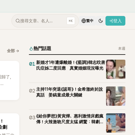
搜尋文章、名人…
登入
⌘K
繁中
熱門話題
本週
全部
→
新婚才1年遭爆離婚！《藍調》韓志旼唐
01
氏症姊二度回應 真實婚姻現況曝光
 回歸了，
E
主持11年突退《認哥》！金希澈終於說
02
。
真話 姜鎬童成最大關鍵
《給你夢想》黃寅燁、惠利激情床戲瘋
03
後！
傳！火辣激吻尺度太猛 網驚：韓劇太
企劃
敢拍