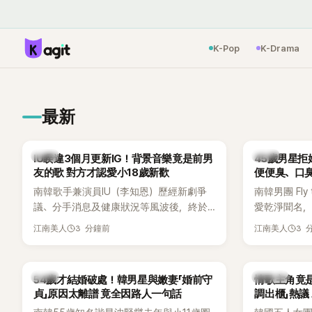
K-Pop
K-Drama
最新
韓星
韓星
IU睽違3個月更新IG！背景音樂竟是前男
45歲男星拒
友的歌 對方才認愛小18歲新歡
便便臭、口
南韓歌手兼演員IU（李知恩）歷經新劇爭
南韓男團 Fly 
議、分手消息及健康狀況等風波後，終於
愛乾淨聞名，
睽違3個月更新社群平台，一口氣曬出20
再度談到自己
3 分鐘前
3 
江南美人
江南美人
張近況照，讓大批粉絲又驚又喜。不過，
另一半的口臭
比起照片本身，更引發熱議的是，她竟選
更大方表明
用前男友張基河所屬樂團的歌曲作為背景
白發言掀起
韓星
K-POP
54歲才結婚破處！韓男星與嫩妻「婚前守
情歌主角竟
音樂，意外掀起韓網討論。
貞」原因太離譜 竟全因路人一句話
調出櫃」熱議