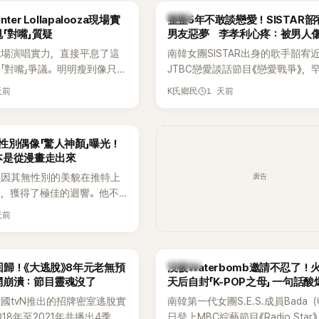
出面證實噩耗，並呼籲外界停
傳，引發觀眾熱烈討論。
韓星
ter Lollapalooza現場實
整整5年不敢談戀愛！SISTAR
逝者安息。
「對嘴」質疑
男友惡夢 李孝利心疼：被男人
現場演唱實力，直接平息了這
南韓女團SISTAR出身的歌手韶宥
「對嘴」爭議。明明瘦到像只剩
JTBC戀愛談話節目《戀愛戰爭》，
還能唱出這麼驚人的爆發力和
自己的感情生活，不僅坦言已經整
天前
1 天前
K氏鄉民
有談戀愛，更首度透露空窗至今的
全與上一段戀情有關，一番真心告
場來賓都相當震驚。
性別偶像「驚人神顏」曝光！
本是從漫畫走出來
廣告
員因其無性別的美貌在推特上
論，獲得了極佳的迴響。他不
，舞技也備受讚譽。
天前
K-POP
歸！《大逃脫》8年元老無預
沒被Waterbomb邀請不忍了！
網崩潰：節目靈魂沒了
天后自封「K-POP之母」 一句話
韓國tvN推出的招牌密室逃脫實
南韓第一代女團S.E.S.成員Bada
18年至2021年共播出4季，
日登上MBC綜藝節目《Radio Star