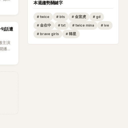
本週趨勢關鍵字
節
從未受邀
#
twice
#
bts
#
金宣虎
#
gd
沒找我，這
#
金在中
#
txt
#
twice mina
#
ive
一句話遭
全場，也
#
brave girls
#
韓星
澈主演
開播，
段發言卻
將焦點
女性」意