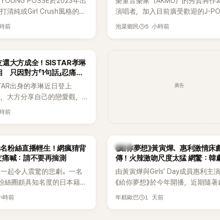
OUNG POSSE於2023年出
樂童音樂家（AKMU）的秀賢將作
清純或Girl Crush風格的女
演唱者，加入目前廣受歡迎的J-P
濃厚的Hip-Hop元素、自
企劃。繼太妍和Hanroro之後，秀
小時前
5 小時前
泡菜鄉民
員親自參與創作為特色，MV也
選為第三首翻唱歌曲的主唱，並於
頭、塗鴉、滑板等文化元素。
成錄音。
身四大經紀公司，仍憑藉鮮明
還大方成全！SISTAR孝琳
，在海外尤其是歐美市場累積
 只因對方「1句話」忍痛放
逐漸成為第五代女團中極具辨
廣告
STAR出身的孝琳近日登上
代代表之一。
e節目，大方分享自己的戀愛觀，
過去曾遭最好的朋友搶走男
小時前
，當時選擇瀟灑放手，但如果
在再發生，「我絕對不會坐視
發言掀起熱議。
韓劇
N知名粉絲直播輕生！網瘋猜背
《給你夢想》黃寅燁、惠利激情床
友痛喊：請不要再揣測
傳！火辣激吻尺度太猛 網驚：韓
拍
生一起令人震驚的悲劇。一名
由黃寅燁與Girls' Day成員惠利主
EN粉絲圈頗具知名度的日本籍女
《給你夢想》於今年開播，近期隨著
TikTok直播期間輕生，最終
入高潮，男女主角的感情線快速升
 小時前
1 天前
年糕歐巴
消息曝光後震驚韓網，也讓不
新播出的第8集不僅上演火辣吻戲
社群平台哀悼。事發後，死者
出現床戲橋段，讓相關片段在網路