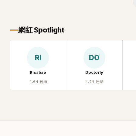
忍不住笑說：「哥怎麼連這個都知道？」李瑞
鎮則回嘴：「那時候新聞鬧那麼大，不知道
才奇怪吧。」一來一往，氣氛反而更加輕
鬆。 談到當年情況，李智惠終於鬆口坦
網紅 Spotlight
言，當時確實被質疑動過隆胸手術。她回
憶：「拍了比基尼照片之後，就開始被說是
不是去隆乳了。」為了澄清誤會，她只好親
自站出來說清楚。 李智惠進一步解釋，當
RI
DO
時隆胸手術幾乎只有「腋下切開」一種方式，
「所以我就想，既然一直說我有做，那我乾
脆把腋下給大家看，證明我根本沒動過。」
Risabae
Doctorly
一句話說完，全場瞬間炸鍋，來賓又驚又
4.0M
粉絲
4.7M
粉絲
笑。 事實上，早在 2006 年，李智惠就為
了證明自己沒有「隆乳」，真的召開了一場泳
裝記者招待會。當時她穿著比基尼站在一
排攝影機前，面對媒體擺出各種姿勢，畫
面至今仍被網友津津樂道。 這段為平息爭
議、直接公開腋下畫面自證清白的往事再
度被提起，節目現場立刻充滿驚呼聲與笑
聲，也再次讓人見識到她面對流言時「豁出