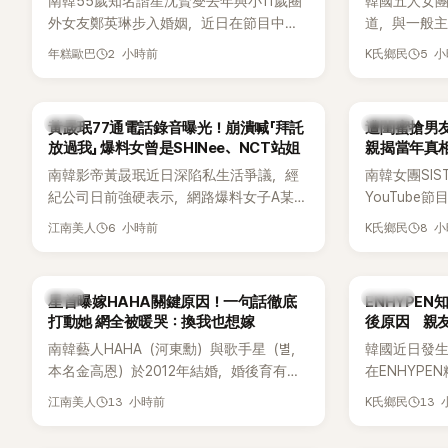
南韓55歲知名諧星沈賢燮去年與小11歲圈
韓國五人女團Y
外女友鄭英琳步入婚姻，近日在節目中分
道，與一般主打
享與妻子的戀愛故事，笑稱兩人原本想享
團不同，她們以
2 小時前
5 
年糕歐巴
K氏鄉民
受兩人世界，沒想到站在飯店門口時竟被
創Rap及成
路人認出，還一路替他們加油打氣，讓他
融入美式街
害羞到最後直接放棄進飯店，意外成了婚
雖然並非出
韓星
K-POP
黃晸珉77通電話錄音曝光！崩潰喊「拜託
遭閨蜜搶男友
前一直堅守「婚前守貞」的原因之一。
的音樂風格
放過我」 爆料女曾是SHINee、NCT站姐
親揭當年真相
不少人氣，
手
南韓影帝黃晸珉近日深陷私生活爭議，經
南韓女團SI
識度的新生
紀公司日前強硬表示，網路爆料女子A某涉
YouTub
嫌長期跟蹤黃晸珉，已正式採取法律行
更首度坦承
6 小時前
8 
江南美人
K氏鄉民
動。不過，A並未停止發聲，持續透過社群
友。她表示
平台公開爆料，反駁經紀公司的說法，強
同樣的事情現
調兩人一直維持雙向聯繫，並非外界所稱
不管」，直率
韓星
K-POP
星首曝嫁HAHA關鍵原因！一句話徹底
ENHYPE
的單方面騷擾。如今，韓媒《Dispatch》再
打動她 網全被暖哭：換我也想嫁
後原因 親
曝光雙方77通電話的錄音內容，而A也首
南韓藝人HAHA（河東勳）與歌手星（별，
韓國近日發
度承認自己過去曾是SHINee、NCT等偶像
本名金高恩）於2012年結婚，婚後育有兩
在ENHYP
團體的「站姐」，事件持續延燒。
子一女，一家五口生活幸福美滿，也是韓
粉絲，日前在
13 小時前
13
江南美人
K氏鄉民
國演藝圈公認的模範夫妻。近日，星首度
不幸身亡，
公開當年決定嫁給HAHA的關鍵原因，竟是
少粉絲湧入