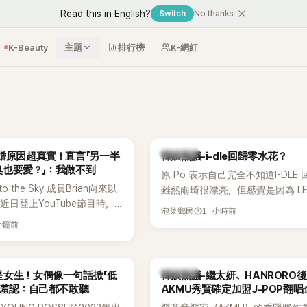
Read this in English?
Switch
No thanks
K-Beauty
主題
排行榜
K-網紅
熱議討論
婚原因超真實！直言「另一半
韓娛熱議-i-dle回歸零水花？
臭也要愛？」：我做不到
原 Po 表示自己完全不知道I-DLE
to the Sky 成員Brian向來以
雖然雨琦很漂亮，但感覺是因為 L
近日登上YouTube節目時，
SSERAFIM 和 aespa 佔據了市場
1 小時前
泡菜鄉民
的婚姻觀，直言無法理解「連
分鐘前
、便便臭都要愛」這種說法，
自己是不婚主義者，一番超直
熱議。
熱議討論
是女生！女偶像一句話掀「低
韓娛熱議-繼太妍、HANRORO
 羞認：自己都不敢聽
AKMU秀賢確定加盟J-POP翻唱