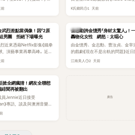
打造完整的「大逃脫宇宙
分享近況，還罕見公開向夏季音樂
天前
1 天前
K氏鄉民
」，憑藉燒腦劇情、電影級場景
Waterbomb喊話，笑稱自己至今
觀，累積大批死忠粉絲，被譽
演出，更幽默表示：「我名字就叫
代表性的密室逃脫綜藝之一。
『Bada（海）』，Waterbomb卻
韓星
金武烈差點當偶像！因「2原
金志勳誇金憓秀「身材太驚人」！
根本只是懂了皮毛。」一番話笑翻
角組男團 拒絕下場曝光
轟物化女性 網怒：太噁心
引發網友熱議。
近來憑藉Netflix影集《鐵拳
由金憓秀、金志勳、曹汝貞、金宰
球，演藝事業再攀高峰。近日
的戲劇《現在不是出軌的問題》近日
鮮為人知的出道祕辛，原來他
為宣傳新作品，四位主演一同出演
天前
2 天前
江南美人
是以演員身分出道，而是成為
YouTube節目，不料訪談中的一
一員。
意外掀起爭議。不少網友認為，他
放在金憓秀的身材，言論帶有「物化
一句話掀全網瘋猜！網友全聯想
味，引發大量批評。
 舊緋聞再被翻出
廣告
K成員Jennie近日接受
litan》專訪，談及與澳洲音樂人
la合作推出〈Dracula（JENNIE
天前
〉的幕後故事，沒想到她一句關於
的回答，竟再次引發外界對她與
緋聞的討論。