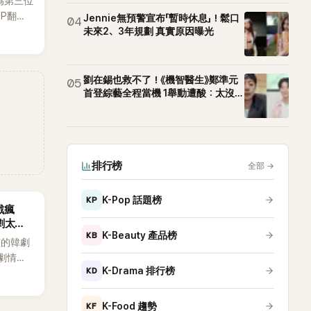
為第三位
OP翻唱
Jennie無預警宣布「暫時休息」！鬆口
04
賢已獲
未來2、3年規劃 真實原因曝光
近期完
劉在錫也救不了！《機智醫生》鄭準元
05
首登綜藝全程當機 1舉動遭酸：太沒誠
意
排行榜
全部
→
KP
K-Pop 話題榜
戲瘋
劇太敢
KB
K-Beauty 產品榜
演的韓劇
劇情進
KD
K-Drama 排行榜
溫。最
，更接連
上瘋
KF
K-Food 趨勢