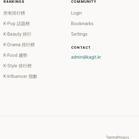
RANKINGS
COMMUNITY
所有排行榜
Login
K-Pop 話題榜
Bookmarks
K-Beauty 排行
Settings
K-Drama 排行榜
CONTACT
K-Food 趨勢
admin@kagit.kr
K-Style 排行榜
K-Influencer 指數
Terms
Privacy