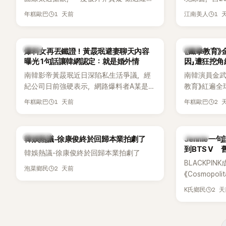
手術」，最後甚至被公司安排親上火線，召
由鄭鍾淵PD
1 天前
1 
年糕歐巴
江南美人
開前所未見的「泳裝記者會」澄清。這場記者
（DTCU）
會後來還被韓國演藝圈點名為流傳至今的
與龐大世界
「三大記者會」之一。近日她在綜藝節目中親
為韓國最具
韓星
韓星
爆料女再丟鐵證！黃晸珉避妻聊天內容
《鐵拳教育》
口回憶這段「隆乳疑雲黑歷史」，話題再度被
曝光 1句話讓韓網認定：就是婚外情
因」遭狂挖
翻出來熱議。 2日播出的 SBS 綜藝節目
南韓影帝黃晸珉近日深陷私生活爭議，經
南韓演員金武烈
《我的經紀人太難搞－秘書鎮》，邀請同時
紀公司日前強硬表示，網路爆料者A某是涉
教育》紅遍全
兼顧工作與育兒的演藝圈代表「媽媽群」
嫌長期跟蹤黃晸珉的嫌疑人，已採取法律
被爆出一段
——李智惠、李賢怡、李恩亨，以第13位
1 天前
2 
年糕歐巴
年糕歐巴
行動。不過，A某並未因此停止發聲，5日
當年差點不
「My Star」身分登場，分享最真實的生活日
再度透過社群平台公開更多內容，反駁經
男團偶像的
常。 節目一開始，李瑞鎮 率先與李智惠會
紀公司的說法，強調兩人的聯繫一直都是
合，兩人邊搭車邊聊天，氣氛輕鬆。聊到
熱議討論
K-POP
韓娛熱議-徐康俊終於回歸本業拍劇了
Jennie
「雙向互動」，並非外界所稱的單方面騷擾。
最近的新聞，李瑞鎮突然直球發問：「妳不
到BTS V
韓娛熱議-徐康俊終於回歸本業拍劇了
是上新聞了？說妳去做整形？是人中縮短
BLACKPIN
手術嗎？」一貫犀利又不留情的問法，讓現
2 天前
泡菜鄉民
《Cosmopo
場瞬間笑成一片。對此，李智惠也毫不閃
Tame Impa
躲，淡定接招，兩人鬥嘴默契十足。 話題
2 
K氏鄉民
Remix）
接著一路延燒到過去的爭議。李瑞鎮脫口
「共同朋友」
補刀：「妳以前不是還在游泳池開過記者
BTS成員V
會？」直接點名她當年的風波。李智惠聽了