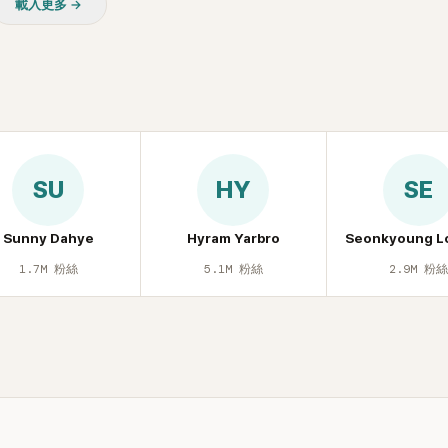
載入更多 →
SU
HY
SE
Sunny Dahye
Hyram Yarbro
Seonkyoung L
1.7M
粉絲
5.1M
粉絲
2.9M
粉