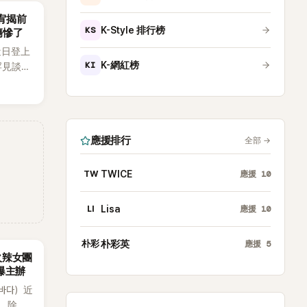
韶宥揭前
KS
K-Style 排行榜
傷慘了
近日登上
KI
K-網紅榜
罕見談及
整5年沒
原因，
白讓現
應援排行
全部
→
TW
TWICE
應援
10
LI
Lisa
應援
10
朴彩
朴彩英
應援
5
火辣女團
酸爆主辦
（바다）近
》，除了