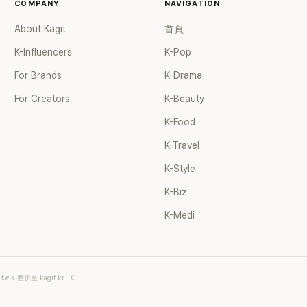
COMPANY
NAVIGATION
About Kagit
首頁
K-Influencers
K-Pop
For Brands
K-Drama
For Creators
K-Beauty
K-Food
K-Travel
K-Style
K-Biz
K-Medi
.tw
→ 整併至 kagit.kr TC