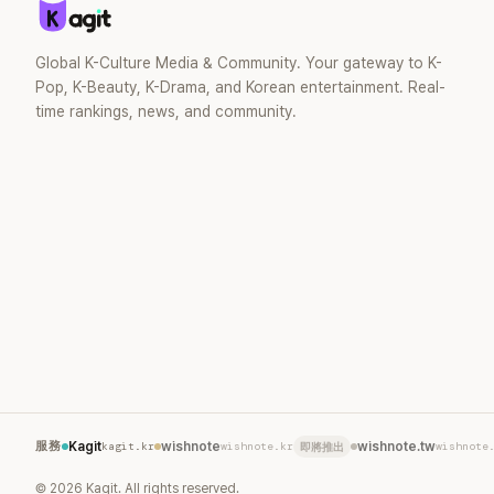
婚後育有兩
滿。如今除
營的 YouT
Global K-Culture Media & Community. Your gateway to K-
近年內容深
Pop, K-Beauty, K-Drama, and Korean entertainment. Real-
二春。
time rankings, news, and community.
服務
Kagit
kagit.kr
wishnote
wishnote.kr
wishnote.tw
wishnote
即將推出
©
2026
Kagit. All rights reserved.