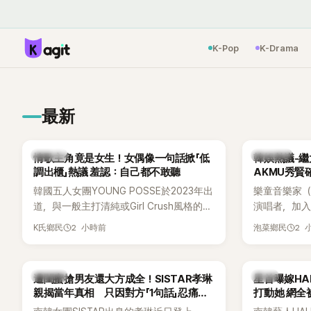
K-Pop
K-Drama
最新
K-POP
熱議討論
情歌主角竟是女生！女偶像一句話掀「低
韓娛熱議-繼
調出櫃」熱議 羞認：自己都不敢聽
AKMU秀賢
韓國五人女團YOUNG POSSE於2023年出
樂童音樂家（
道，與一般主打清純或Girl Crush風格的女
演唱者，加入
團不同，她們以濃厚的Hip-Hop元素、自
企劃。繼太妍和
2 小時前
2 
K氏鄉民
泡菜鄉民
創Rap及成員親自參與創作為特色，MV也
選為第三首
融入美式街頭、塗鴉、滑板等文化元素。
成錄音。
雖然並非出身四大經紀公司，仍憑藉鮮明
K-POP
韓星
遭閨蜜搶男友還大方成全！SISTAR孝琳
星首曝嫁H
的音樂風格，在海外尤其是歐美市場累積
親揭當年真相 只因對方「1句話」忍痛放
打動她 網全
不少人氣，逐漸成為第五代女團中極具辨
手