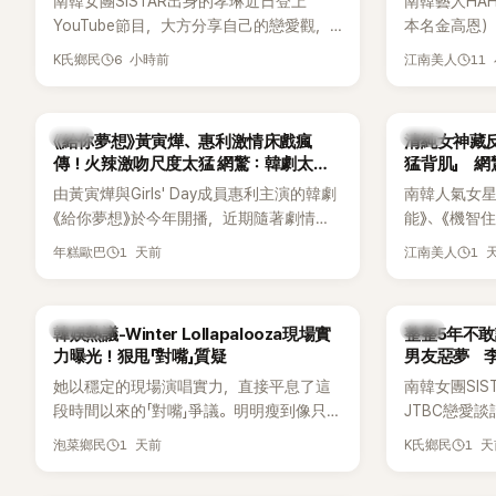
南韓女團SISTAR出身的孝琳近日登上
南韓藝人HA
識度的新生代代表之一。
YouTube節目，大方分享自己的戀愛觀，
本名金高恩）
更首度坦承過去曾遭最好的朋友搶走男
子一女，一
6 小時前
11
K氏鄉民
江南美人
友。她表示，當時選擇瀟灑放手，但如果
國演藝圈公
同樣的事情現在再發生，「我絕對不會坐視
公開當年決定
不管」，直率發言掀起熱議。
一句讓她至
韓劇
韓星
《給你夢想》黃寅燁、惠利激情床戲瘋
清純女神藏
步入婚姻的
傳！火辣激吻尺度太猛 網驚：韓劇太敢
猛背肌」 
拍
由黃寅燁與Girls' Day成員惠利主演的韓劇
南韓人氣女星高
《給你夢想》於今年開播，近期隨著劇情進
能》、《機智
入高潮，男女主角的感情線快速升溫。最
譯？》、《努
1 天前
1 
年糕歐巴
江南美人
新播出的第8集不僅上演火辣吻戲，更接連
作品，躍升
出現床戲橋段，讓相關片段在網路上瘋
演技備受肯
傳，引發觀眾熱烈討論。
質也擄獲大
熱議討論
韓星
韓娛熱議-Winter Lollapalooza現場實
整整5年不敢
近況照意外
力曝光！狠甩「對嘴」質疑
男友惡夢 
的美貌，而
她以穩定的現場演唱實力，直接平息了這
南韓女團SI
與肩膀線條
段時間以來的「對嘴」爭議。明明瘦到像只剩
JTBC戀愛
傻直呼：「原
骨頭，怎麼還能唱出這麼驚人的爆發力和
自己的感情生
1 天前
1 
泡菜鄉民
K氏鄉民
音量？
有談戀愛，
全與上一段