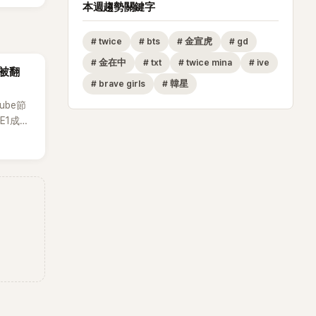
本週趨勢關鍵字
#
twice
#
bts
#
金宣虎
#
gd
#
金在中
#
txt
#
twice mina
#
ive
再被翻
#
brave girls
#
韓星
ube節
E1成員
道前的青
揚揚的
有很多粉