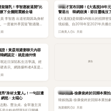
當震驚。
束後卻掀起兩極評價，不僅現場歌
韓星
遭疑隆乳！李智惠被逼開「比
神童才宣布回歸！《大逃脫》8年
遭部分網友質疑，就連美國當地媒
 腋下全攤開震撼全場
警退出 韓網崩潰：節目靈魂沒
不留情給出負評，甚至形容整場演
員 李智惠 出道初期因為身材
《大逃脫》是韓國tvN推出的招牌密
一場豪華KTV」。
，一度被外界質疑「動過隆乳
境綜藝，自2018年至2021年共播
甚至被公司安排親上火線，召
由鄭鍾淵PD打造完整的「大逃脫宇
天前
1 天前
江南美人
「泳裝記者會」澄清。這場記者
（DTCU）」，憑藉燒腦劇情、電影
韓國演藝圈點名為流傳至今的
與龐大世界觀，累積大批死忠粉絲
」之一。近日她在綜藝節目中親
為韓國最具代表性的密室逃脫綜藝
鐵證！黃晸珉避妻聊天內容
隆乳疑雲黑歷史」，話題再度被
讓韓網認定：就是婚外情
2日播出的 SBS 綜藝節目
廣告
晸珉近日深陷私生活爭議，經
太難搞－秘書鎮》，邀請同時
硬表示，網路爆料者A某是涉
兒的演藝圈代表「媽媽群」
黃晸珉的嫌疑人，已採取法律
李賢怡、李恩亨，以第13位
天前
A某並未因此停止發聲，5日
r」身分登場，分享最真實的生活日
群平台公開更多內容，反駁經
開始，李瑞鎮 率先與李智惠會
法，強調兩人的聯繫一直都是
搭車邊聊天，氣氛輕鬆。聊到
熱議討論
秀「身材太驚人」！一句話遭
韓娛熱議-徐康俊終於回歸本業拍
，並非外界所稱的單方面騷擾。
李瑞鎮突然直球發問：「妳不
 網怒：太噁心
韓娛熱議-徐康俊終於回歸本業拍
？說妳去做整形？是人中縮短
金志勳、曹汝貞、金宰澈主演
貫犀利又不留情的問法，讓現
2 天前
泡菜鄉民
不是出軌的問題》近日開播，