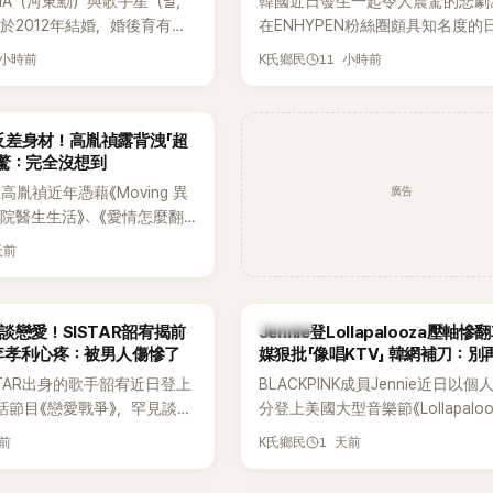
HA（河東勳）與歌手星（별，
韓國近日發生一起令人震驚的悲劇
度承認自己過去曾是SHINee、NC
於2012年結婚，婚後育有兩
在ENHYPEN粉絲圈頗具知名度的
團體的「站姐」，事件持續延燒。
家五口生活幸福美滿，也是韓
粉絲，日前在TikTok直播期間輕
 小時前
11 小時前
K氏鄉民
認的模範夫妻。近日，星首度
不幸身亡，消息曝光後震驚韓網，
嫁給HAHA的關鍵原因，竟是
少粉絲湧入社群平台哀悼。事發後
今仍難忘的話，也成為她點頭
親友也陸續出面證實噩耗，並呼籲
反差身材！高胤禎露背洩「超
最大理由。
止揣測，盼逝者安息。
網驚：完全沒想到
廣告
胤禎近年憑藉《Moving 異
住院醫生生活》、《愛情怎麼翻
力克服自卑的我們》等多部熱門
天前
為韓劇新一代女神代表，不僅
定，精緻五官與清新空靈的氣
批粉絲。近日，她因分享一組
K-POP
談戀愛！SISTAR韶宥揭前
Jennie登Lollapalooza壓軸
掀起熱議，不是因為仙氣十足
李孝利心疼：被男人傷慘了
媒狠批「像唱KTV」 韓網補刀：別
是藏在纖細身材下的超狂背肌
力當藉口
STAR出身的歌手韶宥近日登上
BLACKPINK成員Jennie近日以
，反差感十足，讓不少網友看
談話節目《戀愛戰爭》，罕見談及
分登上美國大型音樂節《Lollapaloo
來她身材這麼猛！」
活，不僅坦言已經整整5年沒
Chicago》主舞台，不僅成為首位
天前
1 天前
K氏鄉民
更首度透露空窗至今的原因，
樂節Headliner（壓軸主秀）的K-P
戀情有關，一番真心告白讓現
SOLO歌手，寫下全新紀錄。然而