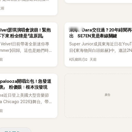
一片。對此，李智惠也毫不閃
品，四位主演一同出演
，兩人鬥嘴默契十足。 話題
天前
e節目，不料訪談中的一段發言卻
燒到過去的爭議。李瑞鎮脫口
議。不少網友認為，他將焦點
前不是還在游泳池開過記者
身材，言論帶有「物化女性」意
名她當年的風波。李智惠聽了
K-POP
Velvet瑟琪演唱會淚崩！緊抱
東海、Dara交往過？20年緋聞
批評。
「哥怎麼連這個都知道？」李瑞
不下來 粉全猜是「這原因」
出 SE7EN竟是牽線關鍵
那時候新聞鬧那麼大，不知道
 Velvet日前帶著全新迷你專
Super Junior成員東海近日在YouT
一來一往，氣氛反而更加輕
 Summer》回歸，這也是她們時
目《東海物與白頭銀赫》中，邀請2N
年情況，李智惠終於鬆口坦
出新作品。為慶祝出道12週
Dara擔任嘉賓。兩人不僅回憶出
實被質疑動過隆胸手術。她回
天前
2 天前
K氏鄉民
員也一連舉辦三場粉絲演唱
澀往事，也首度聊起當年鬧得沸沸
基尼照片之後，就開始被說是
共同回顧經典歌曲、帶來新歌
緋聞，讓東海忍不住笑說：「真的
。」為了澄清誤會，她只好親
，成員瑟琪卻在演出過程中數
絲以為我們交往過。」
楚。 李智惠進一步解釋，當
ollapalooza開唱出包！急發道
人相當心疼。
乎只有「腋下切開」一種方式，
唐」 粉傻眼：根本沒發現
，既然一直說我有做，那我乾
廣告
spa近日登上美國大型音樂節
家看，證明我根本沒動過。」
oza Chicago 2026》舞台，帶
，全場瞬間炸鍋，來賓又驚又
作與新歌演出，現場氣氛嗨
早在 2006 年，李智惠就為
天前
Karina卻在演出後主動坦
有「隆乳」，真的召開了一場泳
為太緊張，在表演過程中一度
會。當時她穿著比基尼站在一
還親自向粉絲道歉。
，面對媒體擺出各種姿勢，畫