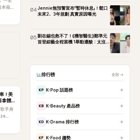
。一名
T等偶像
日本籍女
Jennie無預警宣布「暫時休息」！鬆口
04
生，最終
未來2、3年規劃 真實原因曝光
也讓不
，死者
外界停
劉在錫也救不了！《機智醫生》鄭準元
05
首登綜藝全程當機 1舉動遭酸：太沒誠
意
排行榜
全部
→
KP
K-Pop 話題榜
慘翻車！美
再拿體
KB
K-Beauty 產品榜
個人歌手身
za
KD
K-Drama 排行榜
擔任該音
OP女
，演出結
KF
K-Food 趨勢