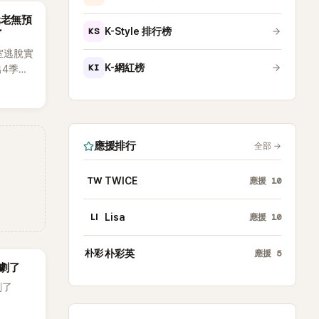
唱實力
元老無預
體也毫
KS
K-Style 排行榜
了
出「就像
室逃脫實
KI
K-網紅榜
出4季，
宙
級場景
，被譽
之一。
應援排行
全部
→
TW
TWICE
應援
10
LI
Lisa
應援
10
朴彩
朴彩英
應援
5
劇了
劇了