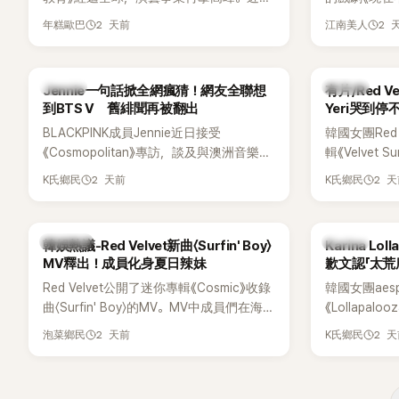
場瞬間笑成
被爆出一段鮮為人知的出道祕辛，原來他
為宣傳新作
躲，淡定接招
2 天前
2 
年糕歐巴
江南美人
當年差點不是以演員身分出道，而是成為
YouTub
接著一路延
男團偶像的一員。
意外掀起爭
補刀：「妳以
放在金憓秀的
會？」直接點
K-POP
K-POP
Jennie一句話掀全網瘋猜！網友全聯想
有片/Red 
味，引發大量
忍不住笑說：
到BTS V 舊緋聞再被翻出
Yeri哭到停
鎮則回嘴：「
BLACKPINK成員Jennie近日接受
韓國女團Red
才奇怪吧。」
《Cosmopolitan》專訪，談及與澳洲音樂人
輯《Velvet
鬆。 談到當
Tame Impala合作推出〈Dracula（JENNIE
隔2年再度推
言，當時確
2 天前
2 
K氏鄉民
K氏鄉民
Remix）〉的幕後故事，沒想到她一句關於
年，五位成
憶：「拍了比
「共同朋友」的回答，竟再次引發外界對她與
會，與粉絲
不是去隆乳了
BTS成員V緋聞的討論。
舞台。不過
自站出來說清
熱議討論
K-POP
韓娛熱議-Red Velvet新曲〈Surfin' Boy〉
Karina L
度落淚，令
時隆胸手術幾
MV釋出！成員化身夏日辣妹
歉文認「太荒
「所以我就想
Red Velvet公開了迷你專輯《Cosmic》收錄
韓國女團ae
脆把腋下給大
曲〈Surfin' Boy〉的MV。MV中成員們在海邊
《Lollapalo
一句話說完
享受夏日，展現了清爽活潑的魅力。
來多首代表
笑。 事實上，
2 天前
2 
泡菜鄉民
K氏鄉民
翻。不過，成員
了證明自己沒
承，自己因
裝記者招待
忘記歌詞，
排攝影機前