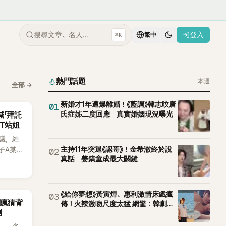
搜尋文章、名人…
登入
⌘K
繁中
熱門話題
本週
全部
→
新婚才1年遭爆離婚！《藍調》韓志旼唐
01
氏症姊二度回應 真實婚姻現況曝光
喊「拜託
CT站姐
議，經
主持11年突退《認哥》！金希澈終於說
子A某涉
02
真話 姜鎬童成最大關鍵
律行
透過社群
法，強
界所稱
《給你夢想》黃寅燁、惠利激情床戲瘋
03
網瘋猜背
傳！火辣激吻尺度太猛 網驚：韓劇太
ch》再
測
敢拍
A也首