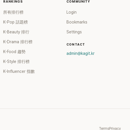
RANKINGS
COMMUNITY
所有排行榜
Login
K-Pop 話題榜
Bookmarks
K-Beauty 排行
Settings
K-Drama 排行榜
CONTACT
K-Food 趨勢
admin@kagit.kr
K-Style 排行榜
K-Influencer 指數
Terms
Privacy