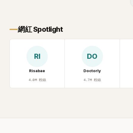
面至今仍被網
議、直接公
度被提起，
聲，也再次讓
網紅 Spotlight
去」的直率性
節目《脫掉鞋
那張當年引發
重提這段至
RI
DO
的事件。 回
1998 年以混
道，該團在 
Risabae
Doctorly
李智惠、徐
4.0M
粉絲
4.7M
粉絲
炫、Chris
爆出長達四
徐智英母親
議，最終團體於
後，李智惠轉
力持續活躍
S#arp，也
面，李智惠於 