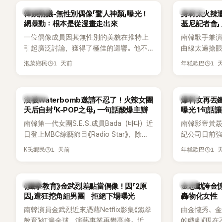
場來賓都相
熱議討論
K-POP
韓娛熱議-無性別偶像「驚人神顏」曝光！
身材太火辣
網暴動：根本是從漫畫走出來
基尼記者會」
一位偶像成員因其無性別的美貌在推特上
南韓歌手兼演
引起廣泛討論，獲得了極佳的迴響。他不
曲線太過搶眼
僅外型出眾，舞技也備受讚譽。
手術」，最後
1 天前
1 
泡菜鄉民
年糕歐巴
開前所未見的
會後來還被
「三大記者會
K-POP
韓星
沒被Waterbomb邀請不忍了！火辣女團
爆料女再丟
口回憶這段「
天后自封「K-POP之母」 一句話酸爆主辦
曝光 1句話
翻出來熱議。 
南韓第一代女團S.E.S.成員Bada（바다）近
南韓影帝黃
《我的經紀人
日登上MBC綜藝節目《Radio Star》，除了
紀公司日前強
兼顧工作與育
分享近況，還罕見公開向夏季音樂節
嫌長期跟蹤
——李智惠、
1 天前
1 
K氏鄉民
年糕歐巴
Waterbomb喊話，笑稱自己至今從未受邀
行動。不過，
「My Sta
演出，更幽默表示：「我名字就叫
再度透過社
常。 節目一
『Bada（海）』，Waterbomb卻沒找我，這
紀公司的說
合，兩人邊
韓星
韓星
《鐵拳教育》金武烈差點當偶像！因「2原
金志勳誇金憓
根本只是懂了皮毛。」一番話笑翻全場，也
「雙向互動」
最近的新聞，
因」遭狂挖角組男團 拒絕下場曝光
轟物化女性
引發網友熱議。
是上新聞了
南韓演員金武烈近來憑藉Netflix影集《鐵拳
由金憓秀、
手術嗎？」一
教育》紅遍全球，演藝事業再攀高峰。近日
的戲劇《現在