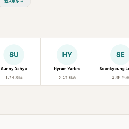
載入更多 →
友津津樂道。 這段為平息爭
開腋下畫面自證清白的往事再
節目現場立刻充滿驚呼聲與笑
人見識到她面對流言時「豁出
格。其實她過去也曾在 SBS
子恢單4Men》 中，親自公開
話題的「腋下比基尼照」，再次
今仍被粉絲視為黑歷史代表作
SU
HY
SE
顧李智惠的演藝路，她於
聲團體 S#arp 成員身分出
2000 年代初期紅極一時，由
Sunny Dahye
Hyram Yarbro
Seonkyoung L
智英兩位女成員，以及張錫
1.7M
粉絲
5.1M
粉絲
2.9M
粉
 Kim 兩位男成員組成。不過後來
年的團內霸凌風波，甚至傳出
對李智惠言語辱罵、動手等爭
 2002 年解散。 團體解散
型 solo，靠著綜藝與歌唱實
演藝圈。據悉，她當年能加入
與 李尚敏 的賞識有關。 感情方
2017 年與圈外男友結婚，