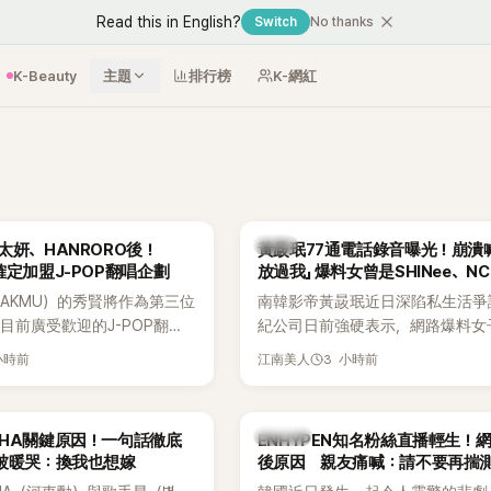
Read this in English?
Switch
No thanks
K-Beauty
主題
排行榜
K-網紅
韓星
太妍、HANRORO後！
黃晸珉77通電話錄音曝光！崩潰
確定加盟J-POP翻唱企劃
放過我」 爆料女曾是SHINee、N
AKMU）的秀賢將作為第三位
南韓影帝黃晸珉近日深陷私生活爭
目前廣受歡迎的J-POP翻唱
紀公司日前強硬表示，網路爆料女
Hanroro之後，秀賢已獲
嫌長期跟蹤黃晸珉，已正式採取法
小時前
3 小時前
江南美人
翻唱歌曲的主唱，並於近期完
動。不過，A並未停止發聲，持續
平台公開爆料，反駁經紀公司的說
調兩人一直維持雙向聯繫，並非外
K-POP
AHA關鍵原因！一句話徹底
ENHYPEN知名粉絲直播輕生！
的單方面騷擾。如今，韓媒《Dispat
被暖哭：換我也想嫁
後原因 親友痛喊：請不要再揣
曝光雙方77通電話的錄音內容，而