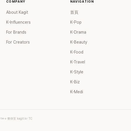
個女兒，一家四口生活幸福美
COMPANY
NAVIGATION
了持續活躍於綜藝節目，她經
About Kagit
首頁
ube 頻道也即將突破百萬訂閱，
受網友喜愛，再度迎來事業第
K-Influencers
K-Pop
For Brands
K-Drama
For Creators
K-Beauty
K-Food
K-Travel
K-Style
K-Biz
K-Medi
.tw
→ 整併至 kagit.kr TC