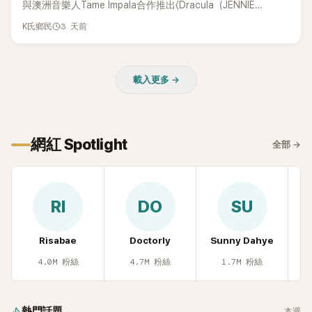
與澳洲音樂人Tame Impala合作推出〈Dracula（JENNIE
Remix）〉的幕後故事，沒想到她一句關於「共同朋友」的回答，
3 天前
K氏鄉民
竟再次引發外界對她與BTS成員V緋聞的討論。
載入更多 →
網紅 Spotlight
全部
→
RI
DO
SU
Risabae
Doctorly
Sunny Dahye
H
4.0M
粉絲
4.7M
粉絲
1.7M
粉絲
熱門話題
本週