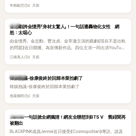
體解散後，李智惠轉型 solo，靠著綜藝與歌唱實力持續活躍演
他當年差點不是以演員身分出道，而是成為男團偶像的一員。
2 天前
年糕歐巴
藝圈。據悉，她當年能加入 S#arp，也與 李尚敏 的賞識有關。
感情方面，李智惠於 2017 年與圈外男友結婚，婚後育有兩個
女兒，一家四口生活幸福美滿。如今除了持續活躍於綜藝節
韓星
金志勳誇金憓秀「身材太驚人」！一句話遭轟物化女性 網
目，她經營的 YouTube 頻道也即將突破百萬訂閱，近年內容深
怒：太噁心
受網友喜愛，再度迎來事業第二春。
由金憓秀、金志勳、曹汝貞、金宰澈主演的戲劇《現在不是出軌
的問題》近日開播，為宣傳新作品，四位主演一同出演YouTube
節目，不料訪談中的一段發言卻意外掀起爭議。不少網友認
2 天前
江南美人
為，他將焦點放在金憓秀的身材，言論帶有「物化女性」意味，
引發大量批評。
熱議討論
韓娛熱議-徐康俊終於回歸本業拍劇了
韓娛熱議-徐康俊終於回歸本業拍劇了
2 天前
泡菜鄉民
K-POP
Jennie一句話掀全網瘋猜！網友全聯想到BTS V 舊緋聞再
被翻出
BLACKPINK成員Jennie近日接受《Cosmopolitan》專訪，談及