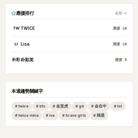
應援排行
全部
→
TW
TWICE
應援
10
LI
Lisa
應援
10
朴彩
朴彩英
應援
5
本週趨勢關鍵字
#
twice
#
bts
#
金宣虎
#
gd
#
金在中
#
txt
#
twice mina
#
ive
#
brave girls
#
韓星