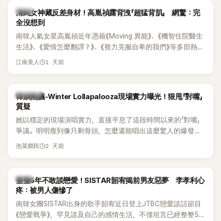
韓星
清純女神藏反差身材！高胤禎露背洩「超猛背肌」 網驚：完
全沒想到
南韓人氣女星高胤禎近年憑藉《Moving 異能》、《機智住院醫生
生活》、《愛情怎麼翻譯？》、《努力克服自卑的我們》等多部熱門
作品，躍升為韓劇新一代女神代表，不僅演技備受肯定，精緻
1 天前
江南美人
五官與清新空靈的氣質也擄獲大批粉絲。近日，她因分享一組
近況照意外掀起熱議，不是因為仙氣十足的美貌，而是藏在纖
細身材下的超狂背肌與肩膀線條，反差感十足，讓不少網友看
熱議討論
韓娛熱議-Winter Lollapalooza現場實力曝光！狠甩「對嘴」
傻直呼：「原來她身材這麼猛！」
質疑
她以穩定的現場演唱實力，直接平息了這段時間以來的「對嘴」
爭議。明明瘦到像只剩骨頭，怎麼還能唱出這麼驚人的爆發力
和音量？
2 天前
泡菜鄉民
韓星
整整5年不敢談戀愛！SISTAR韶宥揭前男友惡夢 李孝利心
疼：被男人傷慘了
南韓女團SISTAR出身的歌手韶宥近日登上JTBC戀愛談話節目
《戀愛戰爭》，罕見談及自己的感情生活，不僅坦言已經整整5