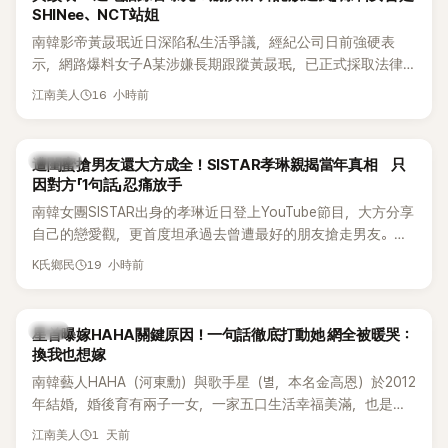
SHINee、NCT站姐
南韓影帝黃晸珉近日深陷私生活爭議，經紀公司日前強硬表
示，網路爆料女子A某涉嫌長期跟蹤黃晸珉，已正式採取法律
行動。不過，A並未停止發聲，持續透過社群平台公開爆料，反
16 小時前
江南美人
駁經紀公司的說法，強調兩人一直維持雙向聯繫，並非外界所
稱的單方面騷擾。如今，韓媒《Dispatch》再曝光雙方77通電話
的錄音內容，而A也首度承認自己過去曾是SHINee、NCT等偶
K-POP
遭閨蜜搶男友還大方成全！SISTAR孝琳親揭當年真相 只
像團體的「站姐」，事件持續延燒。
因對方「1句話」忍痛放手
南韓女團SISTAR出身的孝琳近日登上YouTube節目，大方分享
自己的戀愛觀，更首度坦承過去曾遭最好的朋友搶走男友。她
表示，當時選擇瀟灑放手，但如果同樣的事情現在再發生，「我
19 小時前
K氏鄉民
絕對不會坐視不管」，直率發言掀起熱議。
韓星
星首曝嫁HAHA關鍵原因！一句話徹底打動她 網全被暖哭：
換我也想嫁
南韓藝人HAHA（河東勳）與歌手星（별，本名金高恩）於2012
年結婚，婚後育有兩子一女，一家五口生活幸福美滿，也是韓
國演藝圈公認的模範夫妻。近日，星首度公開當年決定嫁給
1 天前
江南美人