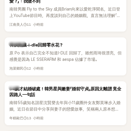
愛？」：我做不到
南韓男團 Fly to the Sky 成員Brian向來以愛乾淨聞名，近日登
上YouTube節目時，再度談到自己的婚姻觀，直言無法理解「連
另一半的口臭、便便臭都要愛」這種說法，更大方表明自己是不
11 小時前
江南美人
婚主義者，一番超直白發言掀起熱議。
熱議討論
韓娛熱議-i-dle回歸零水花？
原 Po 表示自己完全不知道I-DLE 回歸了，雖然雨琦很漂亮，但
感覺是因為 LE SSERAFIM 和 aespa 佔據了市場。
12 小時前
泡菜鄉民
韓星
54歲才結婚破處！韓男星與嫩妻「婚前守貞」原因太離譜 竟全
因路人一句話
南韓55歲知名諧星沈賢燮去年與小11歲圈外女友鄭英琳步入婚
姻，近日在節目中分享與妻子的戀愛故事，笑稱兩人原本想享
受兩人世界，沒想到站在飯店門口時竟被路人認出，還一路替
13 小時前
年糕歐巴
他們加油打氣，讓他害羞到最後直接放棄進飯店，意外成了婚
前一直堅守「婚前守貞」的原因之一。