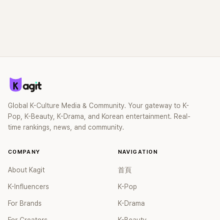
Global K-Culture Media & Community. Your gateway to K-
Pop, K-Beauty, K-Drama, and Korean entertainment. Real-
time rankings, news, and community.
COMPANY
NAVIGATION
About Kagit
首頁
K-Influencers
K-Pop
For Brands
K-Drama