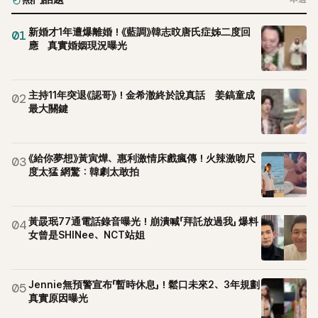
新婚才1年遭爆離婚！《藍調》韓志旼唐氏症姊二度回
01
應 真實婚姻現況曝光
主持11年突退《認哥》！金希澈終於說真話 姜鎬童成
02
最大關鍵
《給你夢想》黃寅燁、惠利激情床戲瘋傳！火辣激吻尺
03
度太猛 網驚：韓劇太敢拍
黃晸珉77通電話錄音曝光！崩潰喊「拜託放過我」 爆料
04
女曾是SHINee、NCT站姐
Jennie無預警宣布「暫時休息」！鬆口未來2、3年規劃
05
真實原因曝光