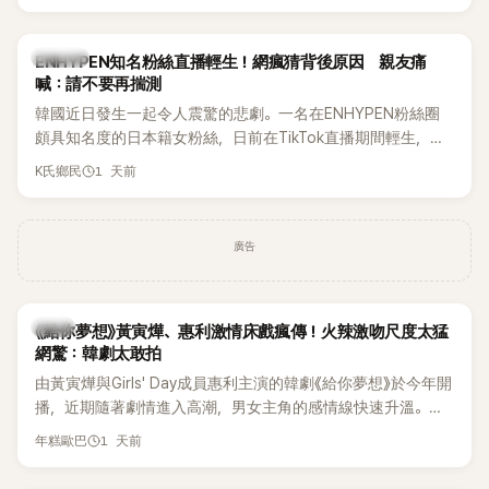
HAHA的關鍵原因，竟是一句讓她至今仍難忘的話，也成為她
點頭步入婚姻的最大理由。
K-POP
ENHYPEN知名粉絲直播輕生！網瘋猜背後原因 親友痛
喊：請不要再揣測
韓國近日發生一起令人震驚的悲劇。一名在ENHYPEN粉絲圈
頗具知名度的日本籍女粉絲，日前在TikTok直播期間輕生，最
終不幸身亡，消息曝光後震驚韓網，也讓不少粉絲湧入社群平
1 天前
K氏鄉民
台哀悼。事發後，死者親友也陸續出面證實噩耗，並呼籲外界
停止揣測，盼逝者安息。
廣告
韓劇
《給你夢想》黃寅燁、惠利激情床戲瘋傳！火辣激吻尺度太猛
網驚：韓劇太敢拍
由黃寅燁與Girls' Day成員惠利主演的韓劇《給你夢想》於今年開
播，近期隨著劇情進入高潮，男女主角的感情線快速升溫。最
新播出的第8集不僅上演火辣吻戲，更接連出現床戲橋段，讓
1 天前
年糕歐巴
相關片段在網路上瘋傳，引發觀眾熱烈討論。