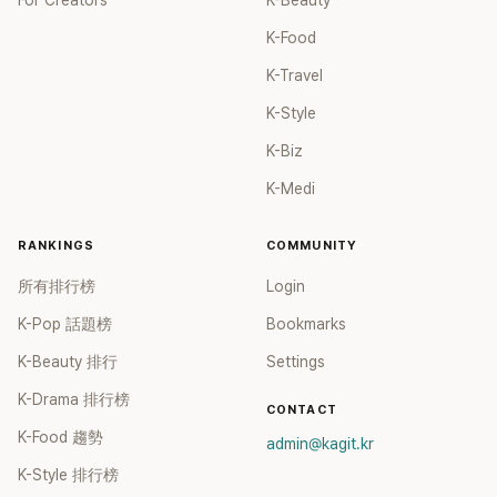
For Creators
K-Beauty
K-Food
K-Travel
K-Style
K-Biz
K-Medi
RANKINGS
COMMUNITY
所有排行榜
Login
K-Pop 話題榜
Bookmarks
K-Beauty 排行
Settings
K-Drama 排行榜
CONTACT
K-Food 趨勢
admin@kagit.kr
K-Style 排行榜