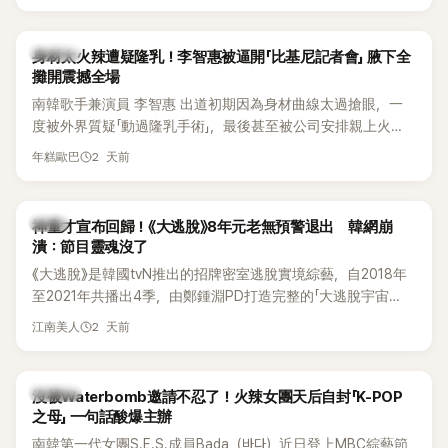
K-POP
身材太火辣遭疑隆乳！李智惠被逼開「比基尼記者會」 腋下全
攤開震撼全場
南韓歌手兼演員 李智惠 出道初期因為身材曲線太過搶眼，一
度被外界質疑「動過隆乳手術」，最後甚至被公司安排親上火
線，召開前所未見的「泳裝記者會」澄清。這場記者會後來還被
2 天前
年糕歐巴
韓國演藝圈點名為流傳至今的「三大記者會」之一。近日她在綜
藝節目中親口回憶這段「隆乳疑雲黑歷史」，話題再度被翻出來
熱議。 2日播出的 SBS 綜藝節目《我的經紀人太難搞－秘書
韓星
神童才宣布回歸！《大逃脫》8年元老無預警退出 韓網崩
鎮》，邀請同時兼顧工作與育兒的演藝圈代表「媽媽群」——李智
潰：節目靈魂沒了
惠、李賢怡、李恩亨，以第13位「My Star」身分登場，分享最真
《大逃脫》是韓國tvN推出的招牌密室逃脫實境綜藝，自2018年
實的生活日常。 節目一開始，李瑞鎮 率先與李智惠會合，兩人
至2021年共播出4季，由鄭鍾淵PD打造完整的「大逃脫宇宙
邊搭車邊聊天，氣氛輕鬆。聊到最近的新聞，李瑞鎮突然直球
（DTCU）」，憑藉燒腦劇情、電影級場景與龐大世界觀，累積
發問：「妳不是上新聞了？說妳去做整形？是人中縮短手術嗎？」
2 天前
江南美人
大批死忠粉絲，被譽為韓國最具代表性的密室逃脫綜藝之一。
一貫犀利又不留情的問法，讓現場瞬間笑成一片。對此，李智
惠也毫不閃躲，淡定接招，兩人鬥嘴默契十足。 話題接著一路
延燒到過去的爭議。李瑞鎮脫口補刀：「妳以前不是還在游泳池
K-POP
沒被Waterbomb邀請不忍了！火辣女團天后自封「K-POP
開過記者會？」直接點名她當年的風波。李智惠聽了忍不住笑
之母」 一句話酸爆主辦
說：「哥怎麼連這個都知道？」李瑞鎮則回嘴：「那時候新聞鬧那
南韓第一代女團S.E.S.成員Bada（바다）近日登上MBC綜藝節