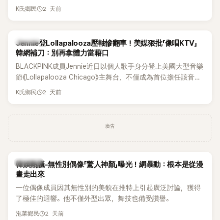
年沒有談戀愛，更首度透露空窗至今的原因，全與上一段戀情
2 天前
K氏鄉民
有關，一番真心告白讓現場來賓都相當震驚。
K-POP
Jennie登Lollapalooza壓軸慘翻車！美媒狠批「像唱KTV」
韓網補刀：別再拿體力當藉口
BLACKPINK成員Jennie近日以個人歌手身分登上美國大型音樂
節《Lollapalooza Chicago》主舞台，不僅成為首位擔任該音樂
節Headliner（壓軸主秀）的K-POP女SOLO歌手，寫下全新紀
2 天前
K氏鄉民
錄。然而，演出結束後卻掀起兩極評價，不僅現場歌唱實力遭
部分網友質疑，就連美國當地媒體也毫不留情給出負評，甚至
形容整場演出「就像一場豪華KTV」。
廣告
熱議討論
韓娛熱議-無性別偶像「驚人神顏」曝光！網暴動：根本是從漫
畫走出來
一位偶像成員因其無性別的美貌在推特上引起廣泛討論，獲得
了極佳的迴響。他不僅外型出眾，舞技也備受讚譽。
2 天前
泡菜鄉民