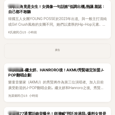
K-POP
情歌主角竟是女生！女偶像一句話掀「低調出櫃」熱議 羞認：
自己都不敢聽
韓國五人女團YOUNG POSSE於2023年出道，與一般主打清純
或Girl Crush風格的女團不同，她們以濃厚的Hip-Hop元素、自
創Rap及成員親自參與創作為特色，MV也融入美式街頭、塗
15 小時前
K氏鄉民
鴉、滑板等文化元素。雖然並非出身四大經紀公司，仍憑藉鮮
明的音樂風格，在海外尤其是歐美市場累積不少人氣，逐漸成
為第五代女團中極具辨識度的新生代代表之一。
廣告
熱議討論
韓娛熱議-繼太妍、HANRORO後！AKMU秀賢確定加盟J-
POP翻唱企劃
樂童音樂家（AKMU）的秀賢將作為第三位演唱者，加入目前
廣受歡迎的J-POP翻唱企劃。繼太妍和Hanroro之後，秀賢已
獲選為第三首翻唱歌曲的主唱，並於近期完成錄音。
15 小時前
泡菜鄉民
韓星
黃晸珉77通電話錄音曝光！崩潰喊「拜託放過我」 爆料女曾是