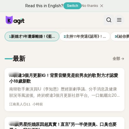
Read this in English?
Switch
No thanks
1
2
3
新婚才1年遭爆離婚！《藍…
主持11年突退《認哥》！…
《給你
最新
全部
→
韓星
IU睽違3個月更新IG！背景音樂竟是前男友的歌 對方才認愛
小18歲新歡
南韓歌手兼演員IU（李知恩）歷經新劇爭議、分手消息及健康
狀況等風波後，終於睽違3個月更新社群平台，一口氣曬出20
張近況照，讓大批粉絲又驚又喜。不過，比起照片本身，更引
11 小時前
江南美人
發熱議的是，她竟選用前男友張基河所屬樂團的歌曲作為背景
音樂，意外掀起韓網討論。
韓星
45歲男星拒婚原因超真實！直言「另一半便便臭、口臭也要