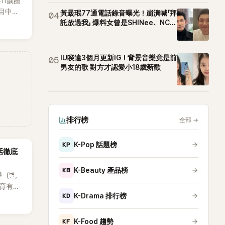
11歲圈
目中分
黃晸珉77通電話錄音曝光！崩潰喊「拜
04
本想享
託放過我」 爆料女曾是SHINee、NCT
站姐
時竟被
，讓他
成了婚
IU睽違3個月更新IG！背景音樂竟是前
05
。
男友的歌 對方才認愛小18歲新歡
排行榜
全部
→
KP
K-Pop 話題榜
話徹底
KB
K-Beauty 產品榜
星（별，
後育有兩
KD
K-Drama 排行榜
也是韓
星首度
因，竟是
KF
K-Food 趨勢