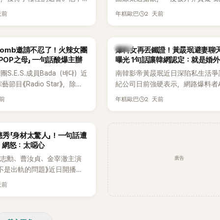
，舞技也備受讚譽。
手術」，最後甚至被公司安排親上
天前
2 天前
年糕歐巴
開前所未見的「泳裝記者會」澄清。
會後來還被韓國演藝圈點名為流傳
「三大記者會」之一。近日她在綜藝
韓星
rbomb邀請不忍了！火辣女團
爆料女再丟鐵證！黃晸珉避妻聊
口回憶這段「隆乳疑雲黑歷史」，話
-POP之母」 一句話酸爆主辦
曝光 1句話讓韓網認定：就是婚
翻出來熱議。 2日播出的 SBS 綜
S.E.S.成員Bada（바다）近
南韓影帝黃晸珉近日深陷私生活爭
《我的經紀人太難搞－秘書鎮》，邀
節目《Radio Star》，除了
紀公司日前強硬表示，網路爆料者
兼顧工作與育兒的演藝圈代表「媽媽
還罕見公開向夏季音樂節
嫌長期跟蹤黃晸珉的嫌疑人，已採
——李智惠、李賢怡、李恩亨，以第
天前
2 天前
年糕歐巴
mb喊話，笑稱自己至今從未受邀
行動。不過，A某並未因此停止發聲
「My Star」身分登場，分享最真實
表示：「我名字就叫
再度透過社群平台公開更多內容，
常。 節目一開始，李瑞鎮 率先與
』，Waterbomb卻沒找我，這
紀公司的說法，強調兩人的聯繫一
合，兩人邊搭車邊聊天，氣氛輕鬆
秀「身材太驚人」！一句話遭
皮毛。」一番話笑翻全場，也
「雙向互動」，並非外界所稱的單方
最近的新聞，李瑞鎮突然直球發問
 網怒：太噁心
議。
是上新聞了？說妳去做整形？是人
廣告
金志勳、曹汝貞、金宰澈主演
手術嗎？」一貫犀利又不留情的問
不是出軌的問題》近日開播，
場瞬間笑成一片。對此，李智惠也
品，四位主演一同出演
躲，淡定接招，兩人鬥嘴默契十足。
天前
e節目，不料訪談中的一段發言卻
接著一路延燒到過去的爭議。李瑞
議。不少網友認為，他將焦點
補刀：「妳以前不是還在游泳池開
身材，言論帶有「物化女性」意
會？」直接點名她當年的風波。李