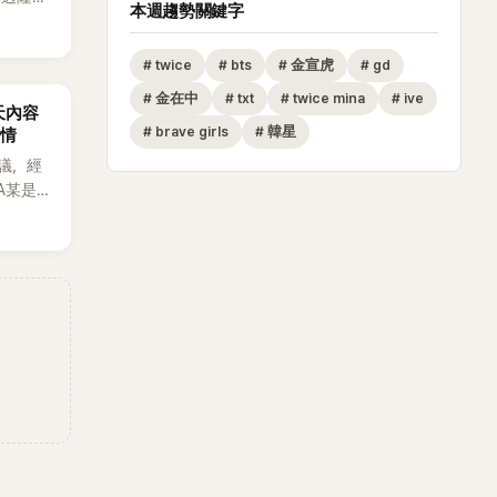
本週趨勢關鍵字
火線，召
這場記者
#
twice
#
bts
#
金宣虎
#
gd
至今的
節目中親
#
金在中
#
txt
#
twice mina
#
ive
天內容
題再度被
#
brave girls
#
韓星
外情
藝節目
議，經
請同時
A某是涉
群」
取法律
13位
，5日
的生活日
反駁經
李智惠會
直都是
。聊到
面騷擾。
：「妳不
中縮短
法，讓現
毫不閃
 話題
鎮脫口
過記者
智惠聽了