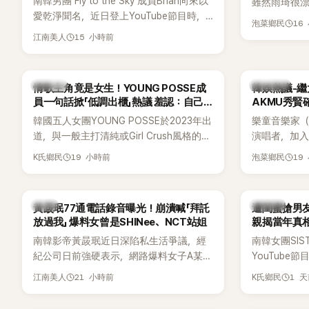
南韓男團 Fly to the Sky 成員Brian向來以
雖然雨琦很漂
愛乾淨聞名，近日登上YouTube節目時，
SSERAFIM
16
泡菜鄉民
再度談到自己的婚姻觀，直言無法理解「連
15 小時前
江南美人
另一半的口臭、便便臭都要愛」這種說法，
更大方表明自己是不婚主義者，一番超直
白發言掀起熱議。
K-POP
熱議討論
情歌主角竟是女生！YOUNG POSSE成
韓娛熱議-繼
員一句話掀「低調出櫃」熱議 羞認：自己
AKMU秀賢
都不敢聽
韓國五人女團YOUNG POSSE於2023年出
樂童音樂家（
道，與一般主打清純或Girl Crush風格的女
演唱者，加入
團不同，她們以濃厚的Hip-Hop元素、自
企劃。繼太妍和
19 小時前
19
K氏鄉民
泡菜鄉民
創Rap及成員親自參與創作為特色，MV也
選為第三首
融入美式街頭、塗鴉、滑板等文化元素。
成錄音。
雖然並非出身四大經紀公司，仍憑藉鮮明
韓星
K-POP
黃晸珉77通電話錄音曝光！崩潰喊「拜託
遭閨蜜搶男友
的音樂風格，在海外尤其是歐美市場累積
放過我」 爆料女曾是SHINee、NCT站姐
親揭當年真相
不少人氣，逐漸成為第五代女團中極具辨
手
南韓影帝黃晸珉近日深陷私生活爭議，經
南韓女團SI
識度的新生代代表之一。
紀公司日前強硬表示，網路爆料女子A某涉
YouTub
嫌長期跟蹤黃晸珉，已正式採取法律行
更首度坦承
21 小時前
1 
江南美人
K氏鄉民
動。不過，A並未停止發聲，持續透過社群
友。她表示
平台公開爆料，反駁經紀公司的說法，強
同樣的事情現