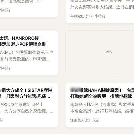
南韓55歲知名諧星沈賢燮去年與小
亮，但感覺是因為 LE
外女友鄭英琳步入婚姻，近日在節
 和 aespa 佔據了市場。
 小時前
享與妻子的戀愛故事，笑稱兩人原
17 小時前
年糕歐巴
受兩人世界，沒想到站在飯店門口
路人認出，還一路替他們加油打氣
害羞到最後直接放棄進飯店，意外
太妍、HANRORO後！
前一直堅守「婚前守貞」的原因之一
確定加盟J-POP翻唱企劃
廣告
AKMU）的秀賢將作為第三位
目前廣受歡迎的J-POP翻唱
Hanroro之後，秀賢已獲
 小時前
翻唱歌曲的主唱，並於近期完
韓星
還大方成全！SISTAR孝琳
星首曝嫁HAHA關鍵原因！一句
 只因對方「1句話」忍痛放
打動她 網全被暖哭：換我也想嫁
STAR出身的孝琳近日登上
南韓藝人HAHA（河東勳）與歌手
e節目，大方分享自己的戀愛觀，
本名金高恩）於2012年結婚，婚
過去曾遭最好的朋友搶走男
子一女，一家五口生活幸福美滿，
天前
1 天前
江南美人
，當時選擇瀟灑放手，但如果
國演藝圈公認的模範夫妻。近日，
在再發生，「我絕對不會坐視
公開當年決定嫁給HAHA的關鍵原