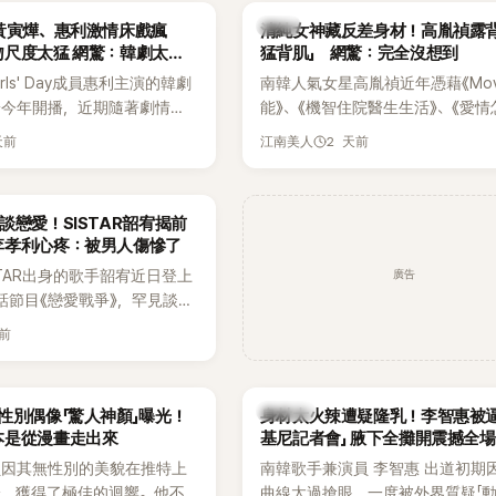
發言掀起熱議。
一句讓她至今仍難忘的話，也成為
韓星
黃寅燁、惠利激情床戲瘋
清純女神藏反差身材！高胤禎露背
步入婚姻的最大理由。
吻尺度太猛 網驚：韓劇太敢
猛背肌」 網驚：完全沒想到
rls' Day成員惠利主演的韓劇
南韓人氣女星高胤禎近年憑藉《Movi
於今年開播，近期隨著劇情進
能》、《機智住院醫生生活》、《愛情
女主角的感情線快速升溫。最
譯？》、《努力克服自卑的我們》等
天前
2 天前
江南美人
集不僅上演火辣吻戲，更接連
作品，躍升為韓劇新一代女神代表
段，讓相關片段在網路上瘋
演技備受肯定，精緻五官與清新空
眾熱烈討論。
質也擄獲大批粉絲。近日，她因分
談戀愛！SISTAR韶宥揭前
近況照意外掀起熱議，不是因為仙
李孝利心疼：被男人傷慘了
的美貌，而是藏在纖細身材下的超
廣告
STAR出身的歌手韶宥近日登上
與肩膀線條，反差感十足，讓不少
談話節目《戀愛戰爭》，罕見談及
傻直呼：「原來她身材這麼猛！」
活，不僅坦言已經整整5年沒
天前
更首度透露空窗至今的原因，
戀情有關，一番真心告白讓現
當震驚。
K-POP
性別偶像「驚人神顏」曝光！
身材太火辣遭疑隆乳！李智惠被逼
本是從漫畫走出來
基尼記者會」 腋下全攤開震撼全場
員因其無性別的美貌在推特上
南韓歌手兼演員 李智惠 出道初期
論，獲得了極佳的迴響。他不
曲線太過搶眼，一度被外界質疑「