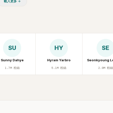
載入更多 →
批評。
忍不住笑說：「哥怎麼連這個都知道
鎮則回嘴：「那時候新聞鬧那麼大
才奇怪吧。」一來一往，氣氛反而
鬆。 談到當年情況，李智惠終於鬆
言，當時確實被質疑動過隆胸手術
憶：「拍了比基尼照片之後，就開
不是去隆乳了。」為了澄清誤會，
自站出來說清楚。 李智惠進一步
SU
HY
SE
時隆胸手術幾乎只有「腋下切開」一
「所以我就想，既然一直說我有做
脆把腋下給大家看，證明我根本沒
Sunny Dahye
Hyram Yarbro
Seonkyoung L
一句話說完，全場瞬間炸鍋，來賓
1.7M
粉絲
5.1M
粉絲
2.9M
粉
笑。 事實上，早在 2006 年，李
了證明自己沒有「隆乳」，真的召開
裝記者招待會。當時她穿著比基尼
排攝影機前，面對媒體擺出各種姿
面至今仍被網友津津樂道。 這段
議、直接公開腋下畫面自證清白的
度被提起，節目現場立刻充滿驚呼
聲，也再次讓人見識到她面對流言