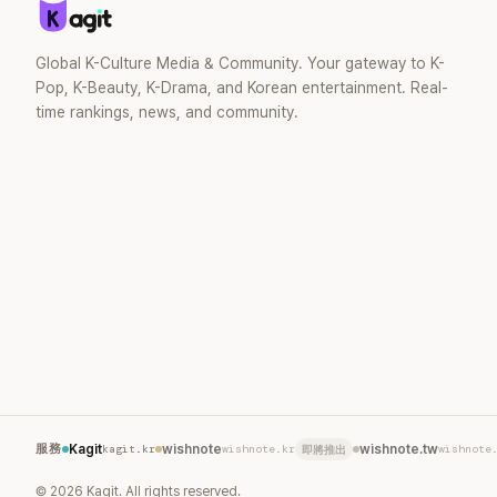
Global K-Culture Media & Community. Your gateway to K-
Pop, K-Beauty, K-Drama, and Korean entertainment. Real-
time rankings, news, and community.
服務
Kagit
kagit.kr
wishnote
wishnote.kr
wishnote.tw
wishnote
即將推出
©
2026
Kagit. All rights reserved.