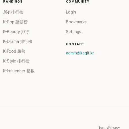
SBS
RANKINGS
COMMUNITY
親自公開
所有排行榜
Login
」，再次
代表作
K-Pop 話題榜
Bookmarks
於
K-Beauty 排行
Settings
身分出
一時，由
K-Drama 排行榜
CONTACT
張錫
K-Food 趨勢
。不過後來
admin@kagit.kr
至傳出
K-Style 排行榜
手等爭
團體解散
K-Influencer 指數
與歌唱實
能加入
 感情方
結婚，
幸福美
，她經
百萬訂閱，
事業第
Terms
Privacy