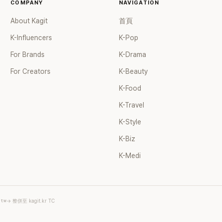
去」的直率性格。其實她過去也曾在 
COMPANY
NAVIGATION
節目《脫掉鞋子恢單4Men》 中，
About Kagit
首頁
那張當年引發話題的「腋下比基尼照
重提這段至今仍被粉絲視為黑歷史
K-Influencers
K-Pop
的事件。 回顧李智惠的演藝路，她
For Brands
K-Drama
1998 年以混聲團體 S#arp 成員
道，該團在 2000 年代初期紅極
For Creators
K-Beauty
李智惠、徐智英兩位女成員，以及
K-Food
炫、Chris Kim 兩位男成員組成
爆出長達四年的團內霸凌風波，甚
K-Travel
徐智英母親對李智惠言語辱罵、動
議，最終團體於 2002 年解散。 
K-Style
後，李智惠轉型 solo，靠著綜藝
K-Biz
力持續活躍演藝圈。據悉，她當年
S#arp，也與 李尚敏 的賞識有關。
K-Medi
面，李智惠於 2017 年與圈外男友
婚後育有兩個女兒，一家四口生活
滿。如今除了持續活躍於綜藝節目
營的 YouTube 頻道也即將突破
.tw
→ 整併至 kagit.kr TC
近年內容深受網友喜愛，再度迎來
二春。