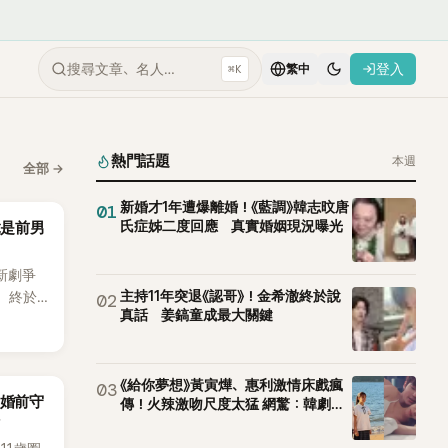
搜尋文章、名人…
登入
⌘K
繁中
熱門話題
本週
全部
→
新婚才1年遭爆離婚！《藍調》韓志旼唐
01
氏症姊二度回應 真實婚姻現況曝光
竟是前男
新劇爭
主持11年突退《認哥》！金希澈終於說
，終於
02
真話 姜鎬童成最大關鍵
出20
不過，
她竟選
為背景
《給你夢想》黃寅燁、惠利激情床戲瘋
03
「婚前守
傳！火辣激吻尺度太猛 網驚：韓劇太
敢拍