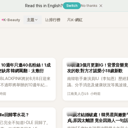
Read this in English?
Switch
No thanks
K-Beauty
主題
排行榜
K-網紅
韓星
NK 10週年只邀40名粉絲！1成
IU睽違3個月更新IG！背景音樂
突缺席 韓網罵翻：太敷衍
友的歌 對方才認愛小18歲新歡
LACKPINK將於8月8日迎來
南韓歌手兼演員IU（李知恩）歷經
，不過即將舉辦的10週年紀念
議、分手消息及健康狀況等風波後
Greet活動，依舊無法看到四人合
睽違3個月更新社群平台，一口氣曬
小時前
15 小時前
江南美人
MyDaily》7日報導，當天將
張近況照，讓大批粉絲又驚又喜。
秀）、Rosé與Jennie出席，
比起照片本身，更引發熱議的是，
行程安排確定缺席，再度引發粉
用前男友張基河所屬樂團的歌曲作
韓星
dle回歸零水花？
54歲才結婚破處！韓男星與嫩妻
音樂，意外掀起韓網討論。
貞」原因太離譜 竟全因路人一句話
自己完全不知道I-DLE 回歸了，