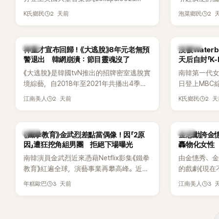
Chicago》主舞台，不僅成為首位擔任該音
僅外型出眾
2 天前
2 
K氏鄉民
泡菜鄉民
樂節Headliner（壓軸主秀）的K-POP女
SOLO歌手，寫下全新紀錄。然而，演出結
束後卻掀起兩極評價，不僅現場歌唱實力
韓星
K-POP
神童才宣布回歸！《大逃脫》8年元老無預
沒被Wate
遭部分網友質疑，就連美國當地媒體也毫
警退出 韓網崩潰：節目靈魂沒了
天后自封「K
不留情給出負評，甚至形容整場演出「就像
《大逃脫》是韓國tvN推出的招牌密室逃脫實
南韓第一代女團
一場豪華KTV」。
境綜藝，自2018年至2021年共播出4季，
日登上MBC綜藝
由鄭鍾淵PD打造完整的「大逃脫宇宙
分享近況，
2 天前
2 
江南美人
K氏鄉民
（DTCU）」，憑藉燒腦劇情、電影級場景
Waterbo
與龐大世界觀，累積大批死忠粉絲，被譽
演出，更幽默
為韓國最具代表性的密室逃脫綜藝之一。
『Bada（海）
韓星
韓星
《鐵拳教育》金武烈差點當偶像！因「2原
金志勳誇金憓
根本只是懂了
因」遭狂挖角組男團 拒絕下場曝光
轟物化女性
引發網友熱
南韓演員金武烈近來憑藉Netflix影集《鐵拳
由金憓秀、
教育》紅遍全球，演藝事業再攀高峰。近日
的戲劇《現在
被爆出一段鮮為人知的出道祕辛，原來他
為宣傳新作
3 天前
3 
年糕歐巴
江南美人
當年差點不是以演員身分出道，而是成為
YouTub
男團偶像的一員。
意外掀起爭
放在金憓秀的