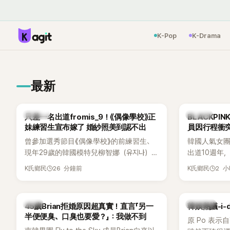
K-Pop
K-Drama
最新
K-POP
K-POP
只差一名出道fromis_9！《偶像學校》正
BLACKPI
妹練習生宣布嫁了 婚紗照美到認不出
員因行程衝
曾參加選秀節目《偶像學校》的前練習生、
韓國人氣女團B
現年29歲的韓國模特兒柳智娜（유지나），
出道10週年
近日無預警在社群平台公開一系列婚紗
Meet & 
26 分鐘前
2 
K氏鄉民
K氏鄉民
照，親自宣布即將步入婚姻，消息曝光後
體。根據韓媒《
讓不少曾追看節目的粉絲又驚又喜，紛紛
由Jisoo（智
送上祝福。
Lisa則因
韓星
熱議討論
45歲Brian拒婚原因超真實！直言「另一
韓娛熱議-i-
絲熱議。
半便便臭、口臭也要愛？」：我做不到
原 Po 表示