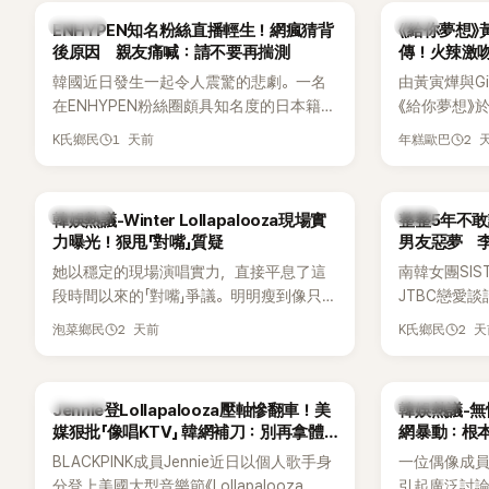
調兩人一直維持雙向聯繫，並非外界所稱
不管」，直率
K-POP
韓劇
ENHYPEN知名粉絲直播輕生！網瘋猜背
《給你夢想》
的單方面騷擾。如今，韓媒《Dispatch》再
後原因 親友痛喊：請不要再揣測
傳！火辣激
曝光雙方77通電話的錄音內容，而A也首
拍
韓國近日發生一起令人震驚的悲劇。一名
由黃寅燁與Gi
度承認自己過去曾是SHINee、NCT等偶像
在ENHYPEN粉絲圈頗具知名度的日本籍女
《給你夢想》
團體的「站姐」，事件持續延燒。
粉絲，日前在TikTok直播期間輕生，最終
入高潮，男
1 天前
2 
K氏鄉民
年糕歐巴
不幸身亡，消息曝光後震驚韓網，也讓不
新播出的第8
少粉絲湧入社群平台哀悼。事發後，死者
出現床戲橋
親友也陸續出面證實噩耗，並呼籲外界停
傳，引發觀
熱議討論
韓星
韓娛熱議-Winter Lollapalooza現場實
整整5年不敢
止揣測，盼逝者安息。
力曝光！狠甩「對嘴」質疑
男友惡夢 
她以穩定的現場演唱實力，直接平息了這
南韓女團SI
段時間以來的「對嘴」爭議。明明瘦到像只剩
JTBC戀愛
骨頭，怎麼還能唱出這麼驚人的爆發力和
自己的感情生
2 天前
2 
泡菜鄉民
K氏鄉民
音量？
有談戀愛，
全與上一段
場來賓都相
K-POP
熱議討論
Jennie登Lollapalooza壓軸慘翻車！美
韓娛熱議-無
媒狠批「像唱KTV」 韓網補刀：別再拿體
網暴動：根
力當藉口
BLACKPINK成員Jennie近日以個人歌手身
一位偶像成
分登上美國大型音樂節《Lollapalooza
引起廣泛討