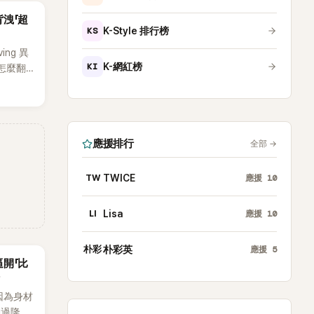
她點頭
洩「超
KS
K-Style 排行榜
ng 異
KI
K-網紅榜
怎麼翻
多部熱門
，不僅
靈的氣
享一組
應援排行
全部
→
氣十足
狂背肌
網友看
TW
TWICE
應援
10
LI
Lisa
應援
10
朴彩
朴彩英
應援
5
開「比
因為身材
動過隆乳