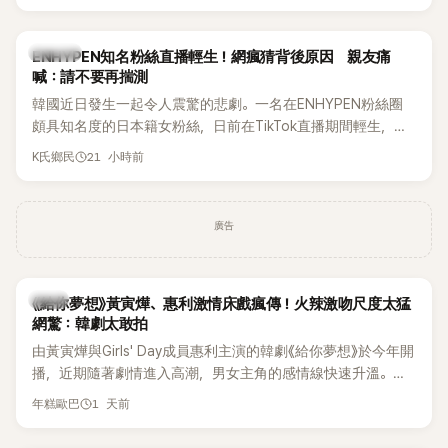
HAHA的關鍵原因，竟是一句讓她至今仍難忘的話，也成為她
點頭步入婚姻的最大理由。
K-POP
ENHYPEN知名粉絲直播輕生！網瘋猜背後原因 親友痛
喊：請不要再揣測
韓國近日發生一起令人震驚的悲劇。一名在ENHYPEN粉絲圈
頗具知名度的日本籍女粉絲，日前在TikTok直播期間輕生，最
終不幸身亡，消息曝光後震驚韓網，也讓不少粉絲湧入社群平
21 小時前
K氏鄉民
台哀悼。事發後，死者親友也陸續出面證實噩耗，並呼籲外界
停止揣測，盼逝者安息。
廣告
韓劇
《給你夢想》黃寅燁、惠利激情床戲瘋傳！火辣激吻尺度太猛
網驚：韓劇太敢拍
由黃寅燁與Girls' Day成員惠利主演的韓劇《給你夢想》於今年開
播，近期隨著劇情進入高潮，男女主角的感情線快速升溫。最
新播出的第8集不僅上演火辣吻戲，更接連出現床戲橋段，讓
1 天前
年糕歐巴
相關片段在網路上瘋傳，引發觀眾熱烈討論。