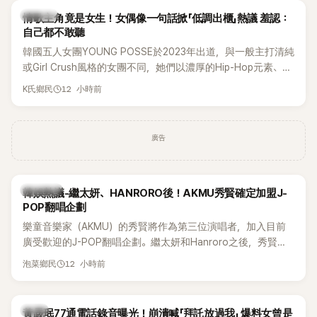
K-POP
情歌主角竟是女生！女偶像一句話掀「低調出櫃」熱議 羞認：
自己都不敢聽
韓國五人女團YOUNG POSSE於2023年出道，與一般主打清純
或Girl Crush風格的女團不同，她們以濃厚的Hip-Hop元素、自
創Rap及成員親自參與創作為特色，MV也融入美式街頭、塗
12 小時前
K氏鄉民
鴉、滑板等文化元素。雖然並非出身四大經紀公司，仍憑藉鮮
明的音樂風格，在海外尤其是歐美市場累積不少人氣，逐漸成
為第五代女團中極具辨識度的新生代代表之一。
廣告
熱議討論
韓娛熱議-繼太妍、HANRORO後！AKMU秀賢確定加盟J-
POP翻唱企劃
樂童音樂家（AKMU）的秀賢將作為第三位演唱者，加入目前
廣受歡迎的J-POP翻唱企劃。繼太妍和Hanroro之後，秀賢已
獲選為第三首翻唱歌曲的主唱，並於近期完成錄音。
12 小時前
泡菜鄉民
韓星
黃晸珉77通電話錄音曝光！崩潰喊「拜託放過我」 爆料女曾是