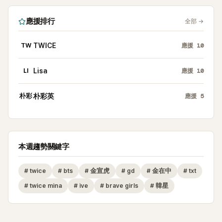
應援排行
全部
→
TW
TWICE
應援
10
LI
Lisa
應援
10
朴彩
朴彩英
應援
5
本週趨勢關鍵字
#
twice
#
bts
#
金宣虎
#
gd
#
金在中
#
txt
#
twice mina
#
ive
#
brave girls
#
韓星