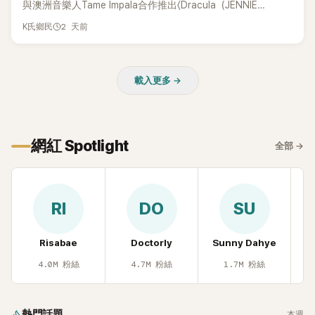
與澳洲音樂人Tame Impala合作推出〈Dracula（JENNIE
Remix）〉的幕後故事，沒想到她一句關於「共同朋友」的回答，
2 天前
K氏鄉民
竟再次引發外界對她與BTS成員V緋聞的討論。
載入更多 →
網紅 Spotlight
全部
→
RI
DO
SU
Risabae
Doctorly
Sunny Dahye
H
4.0M
粉絲
4.7M
粉絲
1.7M
粉絲
熱門話題
本週