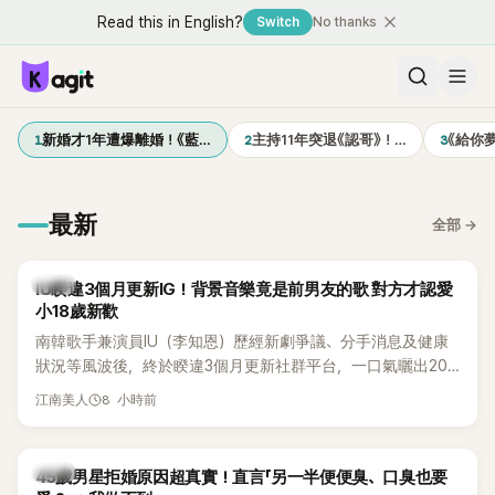
Read this in English?
Switch
No thanks
1
2
3
新婚才1年遭爆離婚！《藍…
主持11年突退《認哥》！…
《給你
最新
全部
→
韓星
IU睽違3個月更新IG！背景音樂竟是前男友的歌 對方才認愛
小18歲新歡
南韓歌手兼演員IU（李知恩）歷經新劇爭議、分手消息及健康
狀況等風波後，終於睽違3個月更新社群平台，一口氣曬出20
張近況照，讓大批粉絲又驚又喜。不過，比起照片本身，更引
8 小時前
江南美人
發熱議的是，她竟選用前男友張基河所屬樂團的歌曲作為背景
音樂，意外掀起韓網討論。
韓星
45歲男星拒婚原因超真實！直言「另一半便便臭、口臭也要