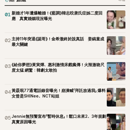
新婚才1年遭爆離婚！《藍調》韓志旼唐氏症姊二度回
01
應 真實婚姻現況曝光
主持11年突退《認哥》！金希澈終於說真話 姜鎬童成
02
最大關鍵
《給你夢想》黃寅燁、惠利激情床戲瘋傳！火辣激吻尺
03
度太猛 網驚：韓劇太敢拍
黃晸珉77通電話錄音曝光！崩潰喊「拜託放過我」 爆料
04
女曾是SHINee、NCT站姐
Jennie無預警宣布「暫時休息」！鬆口未來2、3年規劃
05
真實原因曝光