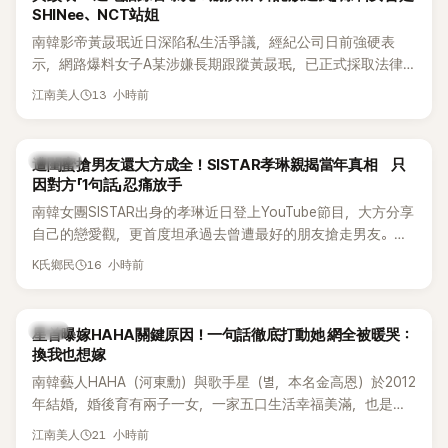
SHINee、NCT站姐
南韓影帝黃晸珉近日深陷私生活爭議，經紀公司日前強硬表
示，網路爆料女子A某涉嫌長期跟蹤黃晸珉，已正式採取法律
行動。不過，A並未停止發聲，持續透過社群平台公開爆料，反
13 小時前
江南美人
駁經紀公司的說法，強調兩人一直維持雙向聯繫，並非外界所
稱的單方面騷擾。如今，韓媒《Dispatch》再曝光雙方77通電話
的錄音內容，而A也首度承認自己過去曾是SHINee、NCT等偶
K-POP
遭閨蜜搶男友還大方成全！SISTAR孝琳親揭當年真相 只
像團體的「站姐」，事件持續延燒。
因對方「1句話」忍痛放手
南韓女團SISTAR出身的孝琳近日登上YouTube節目，大方分享
自己的戀愛觀，更首度坦承過去曾遭最好的朋友搶走男友。她
表示，當時選擇瀟灑放手，但如果同樣的事情現在再發生，「我
16 小時前
K氏鄉民
絕對不會坐視不管」，直率發言掀起熱議。
韓星
星首曝嫁HAHA關鍵原因！一句話徹底打動她 網全被暖哭：
換我也想嫁
南韓藝人HAHA（河東勳）與歌手星（별，本名金高恩）於2012
年結婚，婚後育有兩子一女，一家五口生活幸福美滿，也是韓
國演藝圈公認的模範夫妻。近日，星首度公開當年決定嫁給
21 小時前
江南美人