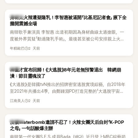
K-POP
身材太火辣遭疑隆乳！李智惠被逼開「比基尼記者會」 腋下全
攤開震撼全場
南韓歌手兼演員 李智惠 出道初期因為身材曲線太過搶眼，一
度被外界質疑「動過隆乳手術」，最後甚至被公司安排親上火
線，召開前所未見的「泳裝記者會」澄清。這場記者會後來還被
2 天前
年糕歐巴
韓國演藝圈點名為流傳至今的「三大記者會」之一。近日她在綜
藝節目中親口回憶這段「隆乳疑雲黑歷史」，話題再度被翻出來
熱議。 2日播出的 SBS 綜藝節目《我的經紀人太難搞－秘書
韓星
神童才宣布回歸！《大逃脫》8年元老無預警退出 韓網崩
鎮》，邀請同時兼顧工作與育兒的演藝圈代表「媽媽群」——李智
潰：節目靈魂沒了
惠、李賢怡、李恩亨，以第13位「My Star」身分登場，分享最真
《大逃脫》是韓國tvN推出的招牌密室逃脫實境綜藝，自2018年
實的生活日常。 節目一開始，李瑞鎮 率先與李智惠會合，兩人
至2021年共播出4季，由鄭鍾淵PD打造完整的「大逃脫宇宙
邊搭車邊聊天，氣氛輕鬆。聊到最近的新聞，李瑞鎮突然直球
（DTCU）」，憑藉燒腦劇情、電影級場景與龐大世界觀，累積
發問：「妳不是上新聞了？說妳去做整形？是人中縮短手術嗎？」
2 天前
江南美人
大批死忠粉絲，被譽為韓國最具代表性的密室逃脫綜藝之一。
一貫犀利又不留情的問法，讓現場瞬間笑成一片。對此，李智
惠也毫不閃躲，淡定接招，兩人鬥嘴默契十足。 話題接著一路
延燒到過去的爭議。李瑞鎮脫口補刀：「妳以前不是還在游泳池
K-POP
沒被Waterbomb邀請不忍了！火辣女團天后自封「K-POP
開過記者會？」直接點名她當年的風波。李智惠聽了忍不住笑
之母」 一句話酸爆主辦
說：「哥怎麼連這個都知道？」李瑞鎮則回嘴：「那時候新聞鬧那
南韓第一代女團S.E.S.成員Bada（바다）近日登上MBC綜藝節