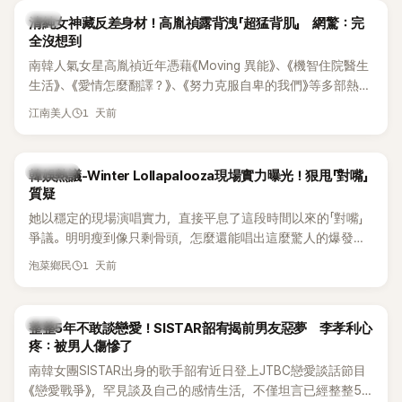
韓星
清純女神藏反差身材！高胤禎露背洩「超猛背肌」 網驚：完
全沒想到
南韓人氣女星高胤禎近年憑藉《Moving 異能》、《機智住院醫生
生活》、《愛情怎麼翻譯？》、《努力克服自卑的我們》等多部熱門
作品，躍升為韓劇新一代女神代表，不僅演技備受肯定，精緻
1 天前
江南美人
五官與清新空靈的氣質也擄獲大批粉絲。近日，她因分享一組
近況照意外掀起熱議，不是因為仙氣十足的美貌，而是藏在纖
細身材下的超狂背肌與肩膀線條，反差感十足，讓不少網友看
熱議討論
韓娛熱議-Winter Lollapalooza現場實力曝光！狠甩「對嘴」
傻直呼：「原來她身材這麼猛！」
質疑
她以穩定的現場演唱實力，直接平息了這段時間以來的「對嘴」
爭議。明明瘦到像只剩骨頭，怎麼還能唱出這麼驚人的爆發力
和音量？
1 天前
泡菜鄉民
韓星
整整5年不敢談戀愛！SISTAR韶宥揭前男友惡夢 李孝利心
疼：被男人傷慘了
南韓女團SISTAR出身的歌手韶宥近日登上JTBC戀愛談話節目
《戀愛戰爭》，罕見談及自己的感情生活，不僅坦言已經整整5