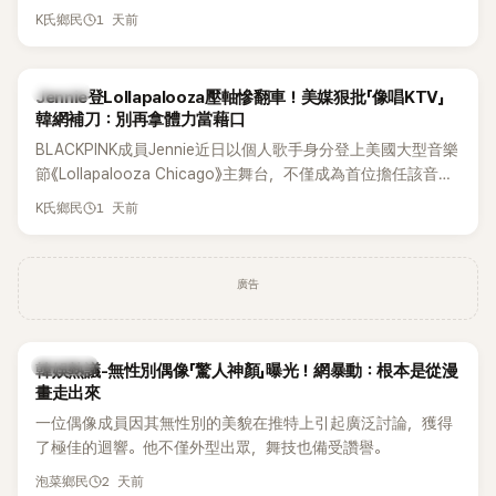
年沒有談戀愛，更首度透露空窗至今的原因，全與上一段戀情
1 天前
K氏鄉民
有關，一番真心告白讓現場來賓都相當震驚。
K-POP
Jennie登Lollapalooza壓軸慘翻車！美媒狠批「像唱KTV」
韓網補刀：別再拿體力當藉口
BLACKPINK成員Jennie近日以個人歌手身分登上美國大型音樂
節《Lollapalooza Chicago》主舞台，不僅成為首位擔任該音樂
節Headliner（壓軸主秀）的K-POP女SOLO歌手，寫下全新紀
1 天前
K氏鄉民
錄。然而，演出結束後卻掀起兩極評價，不僅現場歌唱實力遭
部分網友質疑，就連美國當地媒體也毫不留情給出負評，甚至
形容整場演出「就像一場豪華KTV」。
廣告
熱議討論
韓娛熱議-無性別偶像「驚人神顏」曝光！網暴動：根本是從漫
畫走出來
一位偶像成員因其無性別的美貌在推特上引起廣泛討論，獲得
了極佳的迴響。他不僅外型出眾，舞技也備受讚譽。
2 天前
泡菜鄉民