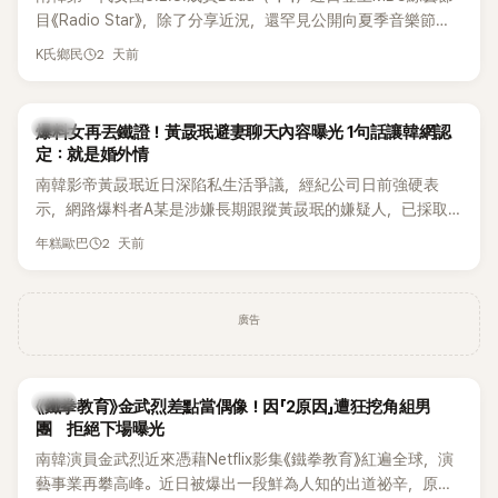
麼大，不知道才奇怪吧。」一來一往，氣氛反而更加輕鬆。 談到
目《Radio Star》，除了分享近況，還罕見公開向夏季音樂節
當年情況，李智惠終於鬆口坦言，當時確實被質疑動過隆胸手
Waterbomb喊話，笑稱自己至今從未受邀演出，更幽默表示：
2 天前
K氏鄉民
術。她回憶：「拍了比基尼照片之後，就開始被說是不是去隆乳
「我名字就叫『Bada（海）』，Waterbomb卻沒找我，這根本只
了。」為了澄清誤會，她只好親自站出來說清楚。 李智惠進一步
是懂了皮毛。」一番話笑翻全場，也引發網友熱議。
解釋，當時隆胸手術幾乎只有「腋下切開」一種方式，「所以我就
韓星
想，既然一直說我有做，那我乾脆把腋下給大家看，證明我根
爆料女再丟鐵證！黃晸珉避妻聊天內容曝光 1句話讓韓網認
定：就是婚外情
本沒動過。」一句話說完，全場瞬間炸鍋，來賓又驚又笑。 事實
上，早在 2006 年，李智惠就為了證明自己沒有「隆乳」，真的
南韓影帝黃晸珉近日深陷私生活爭議，經紀公司日前強硬表
召開了一場泳裝記者招待會。當時她穿著比基尼站在一排攝影
示，網路爆料者A某是涉嫌長期跟蹤黃晸珉的嫌疑人，已採取
機前，面對媒體擺出各種姿勢，畫面至今仍被網友津津樂道。
法律行動。不過，A某並未因此停止發聲，5日再度透過社群平
2 天前
年糕歐巴
這段為平息爭議、直接公開腋下畫面自證清白的往事再度被提
台公開更多內容，反駁經紀公司的說法，強調兩人的聯繫一直
起，節目現場立刻充滿驚呼聲與笑聲，也再次讓人見識到她面
都是「雙向互動」，並非外界所稱的單方面騷擾。
對流言時「豁出去」的直率性格。其實她過去也曾在 SBS 節目
廣告
《脫掉鞋子恢單4Men》 中，親自公開那張當年引發話題的「腋下
比基尼照」，再次重提這段至今仍被粉絲視為黑歷史代表作的事
件。 回顧李智惠的演藝路，她於 1998 年以混聲團體 S#arp 成
員身分出道，該團在 2000 年代初期紅極一時，由李智惠、徐
韓星
《鐵拳教育》金武烈差點當偶像！因「2原因」遭狂挖角組男
智英兩位女成員，以及張錫炫、Chris Kim 兩位男成員組成。不
團 拒絕下場曝光
過後來爆出長達四年的團內霸凌風波，甚至傳出徐智英母親對
南韓演員金武烈近來憑藉Netflix影集《鐵拳教育》紅遍全球，演
李智惠言語辱罵、動手等爭議，最終團體於 2002 年解散。 團
藝事業再攀高峰。近日被爆出一段鮮為人知的出道祕辛，原來