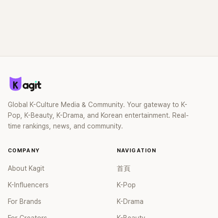
Global K-Culture Media & Community. Your gateway to K-
Pop, K-Beauty, K-Drama, and Korean entertainment. Real-
time rankings, news, and community.
COMPANY
NAVIGATION
About Kagit
首頁
K-Influencers
K-Pop
For Brands
K-Drama