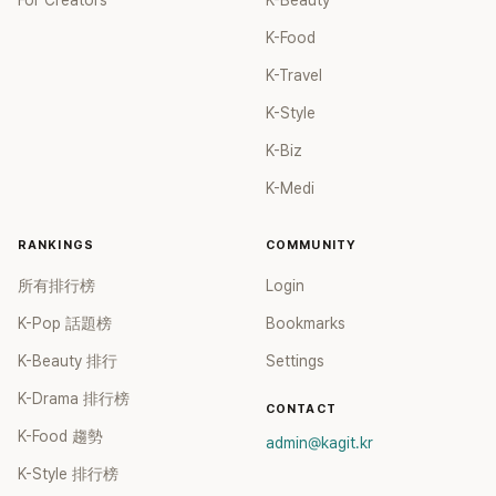
For Creators
K-Beauty
K-Food
K-Travel
K-Style
K-Biz
K-Medi
RANKINGS
COMMUNITY
所有排行榜
Login
K-Pop 話題榜
Bookmarks
K-Beauty 排行
Settings
K-Drama 排行榜
CONTACT
K-Food 趨勢
admin@kagit.kr
K-Style 排行榜