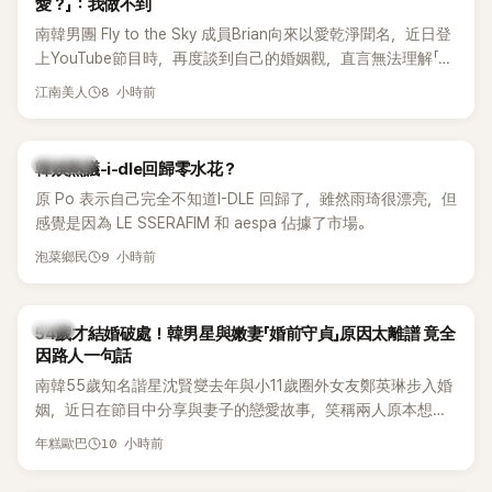
愛？」：我做不到
南韓男團 Fly to the Sky 成員Brian向來以愛乾淨聞名，近日登
上YouTube節目時，再度談到自己的婚姻觀，直言無法理解「連
另一半的口臭、便便臭都要愛」這種說法，更大方表明自己是不
8 小時前
江南美人
婚主義者，一番超直白發言掀起熱議。
熱議討論
韓娛熱議-i-dle回歸零水花？
原 Po 表示自己完全不知道I-DLE 回歸了，雖然雨琦很漂亮，但
感覺是因為 LE SSERAFIM 和 aespa 佔據了市場。
9 小時前
泡菜鄉民
韓星
54歲才結婚破處！韓男星與嫩妻「婚前守貞」原因太離譜 竟全
因路人一句話
南韓55歲知名諧星沈賢燮去年與小11歲圈外女友鄭英琳步入婚
姻，近日在節目中分享與妻子的戀愛故事，笑稱兩人原本想享
受兩人世界，沒想到站在飯店門口時竟被路人認出，還一路替
10 小時前
年糕歐巴
他們加油打氣，讓他害羞到最後直接放棄進飯店，意外成了婚
前一直堅守「婚前守貞」的原因之一。