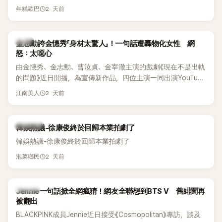
體解散後，李智惠轉型 solo，靠著綜藝與歌唱實力持續活躍演
他當年差點不是以演員身分出道，而是成為男團偶像的一員。
2 天前
年糕歐巴
藝圈。據悉，她當年能加入 S#arp，也與 李尚敏 的賞識有關。
感情方面，李智惠於 2017 年與圈外男友結婚，婚後育有兩個
女兒，一家四口生活幸福美滿。如今除了持續活躍於綜藝節
韓星
金志勳誇金憓秀「身材太驚人」！一句話遭轟物化女性 網
目，她經營的 YouTube 頻道也即將突破百萬訂閱，近年內容深
怒：太噁心
受網友喜愛，再度迎來事業第二春。
由金憓秀、金志勳、曹汝貞、金宰澈主演的戲劇《現在不是出軌
的問題》近日開播，為宣傳新作品，四位主演一同出演YouTube
節目，不料訪談中的一段發言卻意外掀起爭議。不少網友認
2 天前
江南美人
為，他將焦點放在金憓秀的身材，言論帶有「物化女性」意味，
引發大量批評。
熱議討論
韓娛熱議-徐康俊終於回歸本業拍劇了
韓娛熱議-徐康俊終於回歸本業拍劇了
2 天前
泡菜鄉民
K-POP
Jennie一句話掀全網瘋猜！網友全聯想到BTS V 舊緋聞再
被翻出
BLACKPINK成員Jennie近日接受《Cosmopolitan》專訪，談及