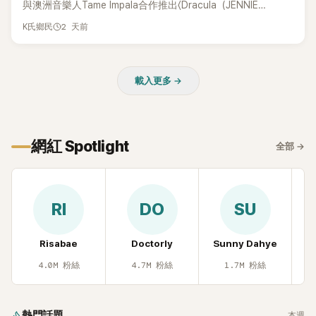
與澳洲音樂人Tame Impala合作推出〈Dracula（JENNIE
Remix）〉的幕後故事，沒想到她一句關於「共同朋友」的回答，
2 天前
K氏鄉民
竟再次引發外界對她與BTS成員V緋聞的討論。
載入更多 →
網紅 Spotlight
全部
→
RI
DO
SU
Risabae
Doctorly
Sunny Dahye
H
4.0M
粉絲
4.7M
粉絲
1.7M
粉絲
熱門話題
本週