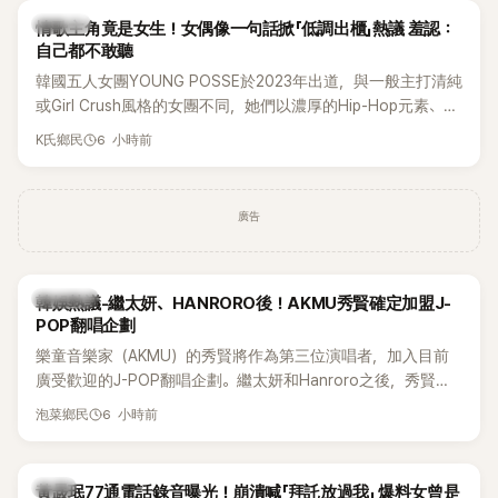
K-POP
情歌主角竟是女生！女偶像一句話掀「低調出櫃」熱議 羞認：
自己都不敢聽
韓國五人女團YOUNG POSSE於2023年出道，與一般主打清純
或Girl Crush風格的女團不同，她們以濃厚的Hip-Hop元素、自
創Rap及成員親自參與創作為特色，MV也融入美式街頭、塗
6 小時前
K氏鄉民
鴉、滑板等文化元素。雖然並非出身四大經紀公司，仍憑藉鮮
明的音樂風格，在海外尤其是歐美市場累積不少人氣，逐漸成
為第五代女團中極具辨識度的新生代代表之一。
廣告
熱議討論
韓娛熱議-繼太妍、HANRORO後！AKMU秀賢確定加盟J-
POP翻唱企劃
樂童音樂家（AKMU）的秀賢將作為第三位演唱者，加入目前
廣受歡迎的J-POP翻唱企劃。繼太妍和Hanroro之後，秀賢已
獲選為第三首翻唱歌曲的主唱，並於近期完成錄音。
6 小時前
泡菜鄉民
韓星
黃晸珉77通電話錄音曝光！崩潰喊「拜託放過我」 爆料女曾是