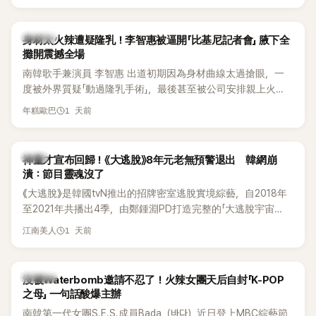
K-POP
身材太火辣遭疑隆乳！李智惠被逼開「比基尼記者會」 腋下全
攤開震撼全場
南韓歌手兼演員 李智惠 出道初期因為身材曲線太過搶眼，一
度被外界質疑「動過隆乳手術」，最後甚至被公司安排親上火
線，召開前所未見的「泳裝記者會」澄清。這場記者會後來還被
1 天前
年糕歐巴
韓國演藝圈點名為流傳至今的「三大記者會」之一。近日她在綜
藝節目中親口回憶這段「隆乳疑雲黑歷史」，話題再度被翻出來
熱議。 2日播出的 SBS 綜藝節目《我的經紀人太難搞－秘書
韓星
神童才宣布回歸！《大逃脫》8年元老無預警退出 韓網崩
鎮》，邀請同時兼顧工作與育兒的演藝圈代表「媽媽群」——李智
潰：節目靈魂沒了
惠、李賢怡、李恩亨，以第13位「My Star」身分登場，分享最真
《大逃脫》是韓國tvN推出的招牌密室逃脫實境綜藝，自2018年
實的生活日常。 節目一開始，李瑞鎮 率先與李智惠會合，兩人
至2021年共播出4季，由鄭鍾淵PD打造完整的「大逃脫宇宙
邊搭車邊聊天，氣氛輕鬆。聊到最近的新聞，李瑞鎮突然直球
（DTCU）」，憑藉燒腦劇情、電影級場景與龐大世界觀，累積
發問：「妳不是上新聞了？說妳去做整形？是人中縮短手術嗎？」
1 天前
江南美人
大批死忠粉絲，被譽為韓國最具代表性的密室逃脫綜藝之一。
一貫犀利又不留情的問法，讓現場瞬間笑成一片。對此，李智
惠也毫不閃躲，淡定接招，兩人鬥嘴默契十足。 話題接著一路
延燒到過去的爭議。李瑞鎮脫口補刀：「妳以前不是還在游泳池
K-POP
沒被Waterbomb邀請不忍了！火辣女團天后自封「K-POP
開過記者會？」直接點名她當年的風波。李智惠聽了忍不住笑
之母」 一句話酸爆主辦
說：「哥怎麼連這個都知道？」李瑞鎮則回嘴：「那時候新聞鬧那
南韓第一代女團S.E.S.成員Bada（바다）近日登上MBC綜藝節