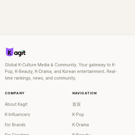
Global K-Culture Media & Community. Your gateway to K-
Pop, K-Beauty, K-Drama, and Korean entertainment. Real-
time rankings, news, and community.
COMPANY
NAVIGATION
About Kagit
首頁
K-Influencers
K-Pop
For Brands
K-Drama