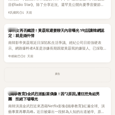
麼大，不知道才奇怪吧。」一來一往，氣氛反而更加輕鬆。 談到
目《Radio Star》，除了分享近況，還罕見公開向夏季音樂節
當年情況，李智惠終於鬆口坦言，當時確實被質疑動過隆胸手
Waterbomb喊話，笑稱自己至今從未受邀演出，更幽默表示：
1 天前
K氏鄉民
術。她回憶：「拍了比基尼照片之後，就開始被說是不是去隆乳
「我名字就叫『Bada（海）』，Waterbomb卻沒找我，這根本只
了。」為了澄清誤會，她只好親自站出來說清楚。 李智惠進一步
是懂了皮毛。」一番話笑翻全場，也引發網友熱議。
解釋，當時隆胸手術幾乎只有「腋下切開」一種方式，「所以我就
韓星
想，既然一直說我有做，那我乾脆把腋下給大家看，證明我根
爆料女再丟鐵證！黃晸珉避妻聊天內容曝光 1句話讓韓網認
定：就是婚外情
本沒動過。」一句話說完，全場瞬間炸鍋，來賓又驚又笑。 事實
上，早在 2006 年，李智惠就為了證明自己沒有「隆乳」，真的
南韓影帝黃晸珉近日深陷私生活爭議，經紀公司日前強硬表
召開了一場泳裝記者招待會。當時她穿著比基尼站在一排攝影
示，網路爆料者A某是涉嫌長期跟蹤黃晸珉的嫌疑人，已採取
機前，面對媒體擺出各種姿勢，畫面至今仍被網友津津樂道。
法律行動。不過，A某並未因此停止發聲，5日再度透過社群平
2 天前
年糕歐巴
這段為平息爭議、直接公開腋下畫面自證清白的往事再度被提
台公開更多內容，反駁經紀公司的說法，強調兩人的聯繫一直
起，節目現場立刻充滿驚呼聲與笑聲，也再次讓人見識到她面
都是「雙向互動」，並非外界所稱的單方面騷擾。
對流言時「豁出去」的直率性格。其實她過去也曾在 SBS 節目
廣告
《脫掉鞋子恢單4Men》 中，親自公開那張當年引發話題的「腋下
比基尼照」，再次重提這段至今仍被粉絲視為黑歷史代表作的事
件。 回顧李智惠的演藝路，她於 1998 年以混聲團體 S#arp 成
員身分出道，該團在 2000 年代初期紅極一時，由李智惠、徐
韓星
《鐵拳教育》金武烈差點當偶像！因「2原因」遭狂挖角組男
智英兩位女成員，以及張錫炫、Chris Kim 兩位男成員組成。不
團 拒絕下場曝光
過後來爆出長達四年的團內霸凌風波，甚至傳出徐智英母親對
南韓演員金武烈近來憑藉Netflix影集《鐵拳教育》紅遍全球，演
李智惠言語辱罵、動手等爭議，最終團體於 2002 年解散。 團
藝事業再攀高峰。近日被爆出一段鮮為人知的出道祕辛，原來