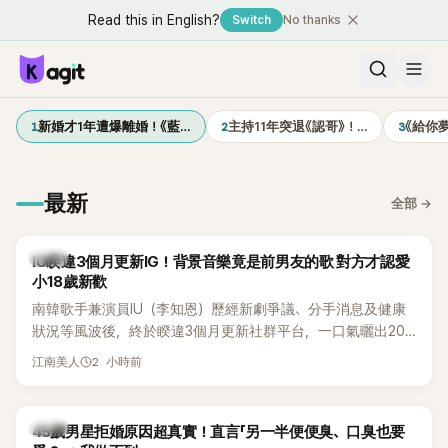
Read this in English?
Switch
No thanks
1
2
3
新婚才1年遭爆離婚！《藍…
主持11年突退《認哥》！…
《給你
最新
全部
→
韓星
IU睽違3個月更新IG！背景音樂竟是前男友的歌 對方才認愛
小18歲新歡
南韓歌手兼演員IU（李知恩）歷經新劇爭議、分手消息及健康
狀況等風波後，終於睽違3個月更新社群平台，一口氣曬出20
張近況照，讓大批粉絲又驚又喜。不過，比起照片本身，更引
2 小時前
江南美人
發熱議的是，她竟選用前男友張基河所屬樂團的歌曲作為背景
音樂，意外掀起韓網討論。
韓星
45歲男星拒婚原因超真實！直言「另一半便便臭、口臭也要