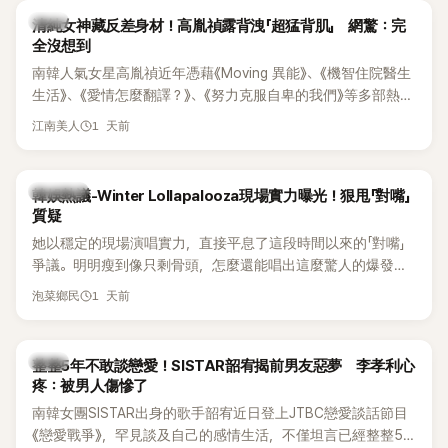
韓星
清純女神藏反差身材！高胤禎露背洩「超猛背肌」 網驚：完
全沒想到
南韓人氣女星高胤禎近年憑藉《Moving 異能》、《機智住院醫生
生活》、《愛情怎麼翻譯？》、《努力克服自卑的我們》等多部熱門
作品，躍升為韓劇新一代女神代表，不僅演技備受肯定，精緻
1 天前
江南美人
五官與清新空靈的氣質也擄獲大批粉絲。近日，她因分享一組
近況照意外掀起熱議，不是因為仙氣十足的美貌，而是藏在纖
細身材下的超狂背肌與肩膀線條，反差感十足，讓不少網友看
熱議討論
韓娛熱議-Winter Lollapalooza現場實力曝光！狠甩「對嘴」
傻直呼：「原來她身材這麼猛！」
質疑
她以穩定的現場演唱實力，直接平息了這段時間以來的「對嘴」
爭議。明明瘦到像只剩骨頭，怎麼還能唱出這麼驚人的爆發力
和音量？
1 天前
泡菜鄉民
韓星
整整5年不敢談戀愛！SISTAR韶宥揭前男友惡夢 李孝利心
疼：被男人傷慘了
南韓女團SISTAR出身的歌手韶宥近日登上JTBC戀愛談話節目
《戀愛戰爭》，罕見談及自己的感情生活，不僅坦言已經整整5