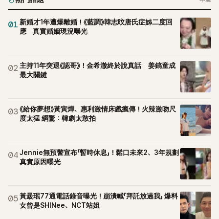
新婚才1年遭爆離婚！《藍調》韓志旼唐氏症姊二度回
01
應 真實婚姻現況曝光
主持11年突退《認哥》！金希澈終於說真話 姜鎬童成
02
最大關鍵
《給你夢想》黃寅燁、惠利激情床戲瘋傳！火辣激吻尺
03
度太猛 網驚：韓劇太敢拍
Jennie無預警宣布「暫時休息」！鬆口未來2、3年規劃
04
真實原因曝光
黃晸珉77通電話錄音曝光！崩潰喊「拜託放過我」 爆料
05
女曾是SHINee、NCT站姐