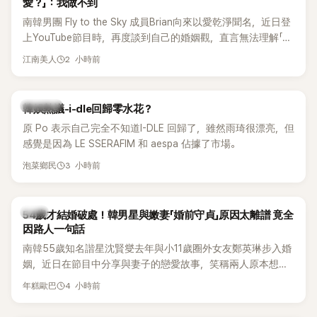
愛？」：我做不到
南韓男團 Fly to the Sky 成員Brian向來以愛乾淨聞名，近日登
上YouTube節目時，再度談到自己的婚姻觀，直言無法理解「連
另一半的口臭、便便臭都要愛」這種說法，更大方表明自己是不
2 小時前
江南美人
婚主義者，一番超直白發言掀起熱議。
熱議討論
韓娛熱議-i-dle回歸零水花？
原 Po 表示自己完全不知道I-DLE 回歸了，雖然雨琦很漂亮，但
感覺是因為 LE SSERAFIM 和 aespa 佔據了市場。
3 小時前
泡菜鄉民
韓星
54歲才結婚破處！韓男星與嫩妻「婚前守貞」原因太離譜 竟全
因路人一句話
南韓55歲知名諧星沈賢燮去年與小11歲圈外女友鄭英琳步入婚
姻，近日在節目中分享與妻子的戀愛故事，笑稱兩人原本想享
受兩人世界，沒想到站在飯店門口時竟被路人認出，還一路替
4 小時前
年糕歐巴
他們加油打氣，讓他害羞到最後直接放棄進飯店，意外成了婚
前一直堅守「婚前守貞」的原因之一。