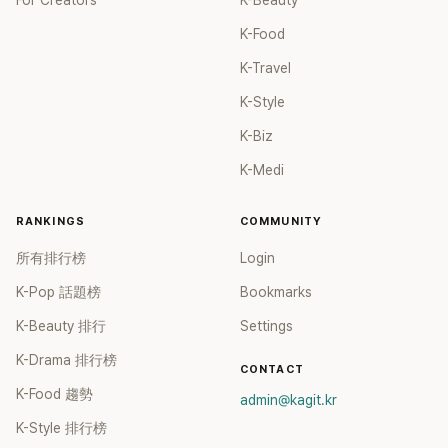
For Creators
K-Beauty
K-Food
K-Travel
K-Style
K-Biz
K-Medi
RANKINGS
COMMUNITY
所有排行榜
Login
K-Pop 話題榜
Bookmarks
K-Beauty 排行
Settings
K-Drama 排行榜
CONTACT
K-Food 趨勢
admin@kagit.kr
K-Style 排行榜