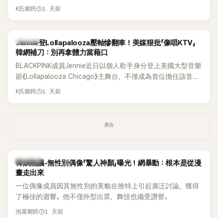
年沒有談戀愛，更首度透露空窗至今的原因，全與上一段戀情
1 天前
K氏鄉民
有關，一番真心告白讓現場來賓都相當震驚。
K-POP
Jennie登Lollapalooza壓軸慘翻車！美媒狠批「像唱KTV」
韓網補刀：別再拿體力當藉口
BLACKPINK成員Jennie近日以個人歌手身分登上美國大型音樂
節《Lollapalooza Chicago》主舞台，不僅成為首位擔任該音樂
節Headliner（壓軸主秀）的K-POP女SOLO歌手，寫下全新紀
1 天前
K氏鄉民
錄。然而，演出結束後卻掀起兩極評價，不僅現場歌唱實力遭
部分網友質疑，就連美國當地媒體也毫不留情給出負評，甚至
形容整場演出「就像一場豪華KTV」。
廣告
熱議討論
韓娛熱議-無性別偶像「驚人神顏」曝光！網暴動：根本是從漫
畫走出來
一位偶像成員因其無性別的美貌在推特上引起廣泛討論，獲得
了極佳的迴響。他不僅外型出眾，舞技也備受讚譽。
1 天前
泡菜鄉民