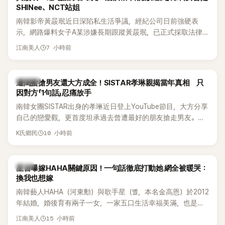
SHINee、NCT站姐
南韓影帝黃晸珉近日深陷私生活爭議，經紀公司日前強硬表
示，網路爆料女子A某涉嫌長期跟蹤黃晸珉，已正式採取法律
行動。不過，A並未停止發聲，持續透過社群平台公開爆料，反
7 小時前
江南美人
駁經紀公司的說法，強調兩人一直維持雙向聯繫，並非外界所
稱的單方面騷擾。如今，韓媒《Dispatch》再曝光雙方77通電話
的錄音內容，而A也首度承認自己過去曾是SHINee、NCT等偶
K-POP
遭閨蜜搶男友還大方成全！SISTAR孝琳親揭當年真相 只
像團體的「站姐」，事件持續延燒。
因對方「1句話」忍痛放手
南韓女團SISTAR出身的孝琳近日登上YouTube節目，大方分享
自己的戀愛觀，更首度坦承過去曾遭最好的朋友搶走男友。她
表示，當時選擇瀟灑放手，但如果同樣的事情現在再發生，「我
10 小時前
K氏鄉民
絕對不會坐視不管」，直率發言掀起熱議。
韓星
星首曝嫁HAHA關鍵原因！一句話徹底打動她 網全被暖哭：
換我也想嫁
南韓藝人HAHA（河東勳）與歌手星（별，本名金高恩）於2012
年結婚，婚後育有兩子一女，一家五口生活幸福美滿，也是韓
國演藝圈公認的模範夫妻。近日，星首度公開當年決定嫁給
15 小時前
江南美人