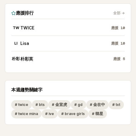
應援排行
全部
→
TW
TWICE
應援
10
LI
Lisa
應援
10
朴彩
朴彩英
應援
5
本週趨勢關鍵字
#
twice
#
bts
#
金宣虎
#
gd
#
金在中
#
txt
#
twice mina
#
ive
#
brave girls
#
韓星