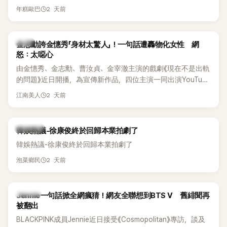
體解散後，李智惠轉型 solo，靠著綜藝與歌唱實力持續活躍演
他當年差點不是以演員身分出道，而是成為男團偶像的一員。
2 天前
年糕歐巴
藝圈。據悉，她當年能加入 S#arp，也與 李尚敏 的賞識有關。
感情方面，李智惠於 2017 年與圈外男友結婚，婚後育有兩個
女兒，一家四口生活幸福美滿。如今除了持續活躍於綜藝節
韓星
金志勳誇金憓秀「身材太驚人」！一句話遭轟物化女性 網
目，她經營的 YouTube 頻道也即將突破百萬訂閱，近年內容深
怒：太噁心
受網友喜愛，再度迎來事業第二春。
由金憓秀、金志勳、曹汝貞、金宰澈主演的戲劇《現在不是出軌
的問題》近日開播，為宣傳新作品，四位主演一同出演YouTube
節目，不料訪談中的一段發言卻意外掀起爭議。不少網友認
2 天前
江南美人
為，他將焦點放在金憓秀的身材，言論帶有「物化女性」意味，
引發大量批評。
熱議討論
韓娛熱議-徐康俊終於回歸本業拍劇了
韓娛熱議-徐康俊終於回歸本業拍劇了
2 天前
泡菜鄉民
K-POP
Jennie一句話掀全網瘋猜！網友全聯想到BTS V 舊緋聞再
被翻出
BLACKPINK成員Jennie近日接受《Cosmopolitan》專訪，談及