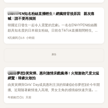
HAHA的關鍵原因，竟是一句讓她至今仍難忘的話，也成為她
點頭步入婚姻的最大理由。
K-POP
ENHYPEN知名粉絲直播輕生！網瘋猜背後原因 親友痛
喊：請不要再揣測
韓國近日發生一起令人震驚的悲劇。一名在ENHYPEN粉絲圈
頗具知名度的日本籍女粉絲，日前在TikTok直播期間輕生，最
終不幸身亡，消息曝光後震驚韓網，也讓不少粉絲湧入社群平
15 小時前
K氏鄉民
台哀悼。事發後，死者親友也陸續出面證實噩耗，並呼籲外界
停止揣測，盼逝者安息。
廣告
韓劇
《給你夢想》黃寅燁、惠利激情床戲瘋傳！火辣激吻尺度太猛
網驚：韓劇太敢拍
由黃寅燁與Girls' Day成員惠利主演的韓劇《給你夢想》於今年開
播，近期隨著劇情進入高潮，男女主角的感情線快速升溫。最
新播出的第8集不僅上演火辣吻戲，更接連出現床戲橋段，讓
1 天前
年糕歐巴
相關片段在網路上瘋傳，引發觀眾熱烈討論。