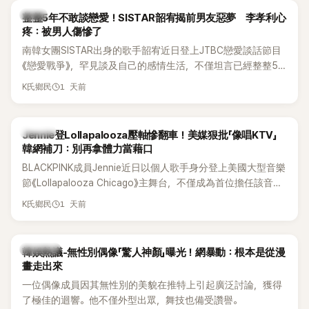
韓星
整整5年不敢談戀愛！SISTAR韶宥揭前男友惡夢 李孝利心
疼：被男人傷慘了
南韓女團SISTAR出身的歌手韶宥近日登上JTBC戀愛談話節目
《戀愛戰爭》，罕見談及自己的感情生活，不僅坦言已經整整5
年沒有談戀愛，更首度透露空窗至今的原因，全與上一段戀情
1 天前
K氏鄉民
有關，一番真心告白讓現場來賓都相當震驚。
K-POP
Jennie登Lollapalooza壓軸慘翻車！美媒狠批「像唱KTV」
韓網補刀：別再拿體力當藉口
BLACKPINK成員Jennie近日以個人歌手身分登上美國大型音樂
節《Lollapalooza Chicago》主舞台，不僅成為首位擔任該音樂
節Headliner（壓軸主秀）的K-POP女SOLO歌手，寫下全新紀
1 天前
K氏鄉民
錄。然而，演出結束後卻掀起兩極評價，不僅現場歌唱實力遭
部分網友質疑，就連美國當地媒體也毫不留情給出負評，甚至
形容整場演出「就像一場豪華KTV」。
熱議討論
韓娛熱議-無性別偶像「驚人神顏」曝光！網暴動：根本是從漫
畫走出來
一位偶像成員因其無性別的美貌在推特上引起廣泛討論，獲得
了極佳的迴響。他不僅外型出眾，舞技也備受讚譽。