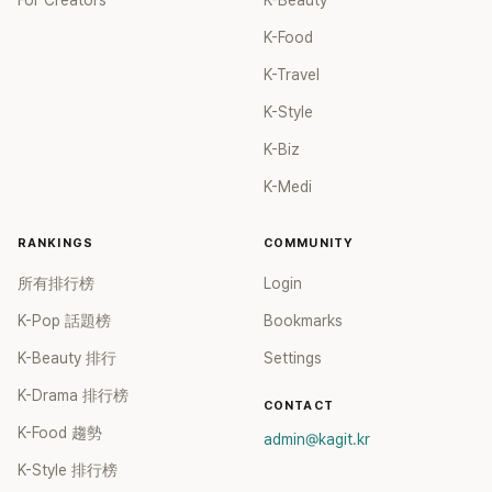
For Creators
K-Beauty
K-Food
K-Travel
K-Style
K-Biz
K-Medi
RANKINGS
COMMUNITY
所有排行榜
Login
K-Pop 話題榜
Bookmarks
K-Beauty 排行
Settings
K-Drama 排行榜
CONTACT
K-Food 趨勢
admin@kagit.kr
K-Style 排行榜