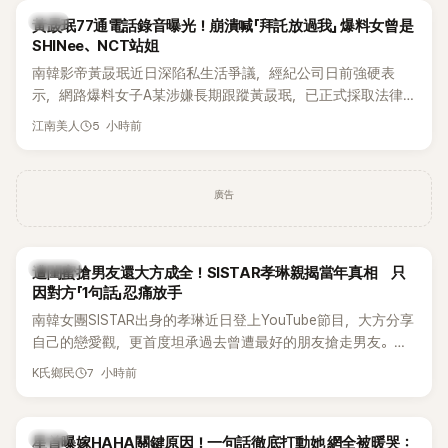
韓星
黃晸珉77通電話錄音曝光！崩潰喊「拜託放過我」 爆料女曾是
SHINee、NCT站姐
南韓影帝黃晸珉近日深陷私生活爭議，經紀公司日前強硬表
示，網路爆料女子A某涉嫌長期跟蹤黃晸珉，已正式採取法律
行動。不過，A並未停止發聲，持續透過社群平台公開爆料，反
5 小時前
江南美人
駁經紀公司的說法，強調兩人一直維持雙向聯繫，並非外界所
稱的單方面騷擾。如今，韓媒《Dispatch》再曝光雙方77通電話
的錄音內容，而A也首度承認自己過去曾是SHINee、NCT等偶
廣告
像團體的「站姐」，事件持續延燒。
K-POP
遭閨蜜搶男友還大方成全！SISTAR孝琳親揭當年真相 只
因對方「1句話」忍痛放手
南韓女團SISTAR出身的孝琳近日登上YouTube節目，大方分享
自己的戀愛觀，更首度坦承過去曾遭最好的朋友搶走男友。她
表示，當時選擇瀟灑放手，但如果同樣的事情現在再發生，「我
7 小時前
K氏鄉民
絕對不會坐視不管」，直率發言掀起熱議。
韓星
星首曝嫁HAHA關鍵原因！一句話徹底打動她 網全被暖哭：