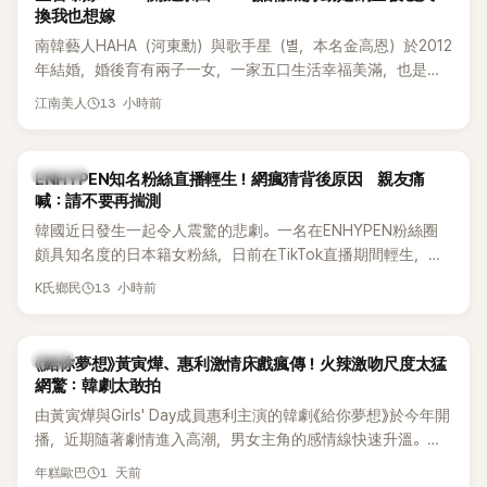
換我也想嫁
南韓藝人HAHA（河東勳）與歌手星（별，本名金高恩）於2012
年結婚，婚後育有兩子一女，一家五口生活幸福美滿，也是韓
國演藝圈公認的模範夫妻。近日，星首度公開當年決定嫁給
13 小時前
江南美人
HAHA的關鍵原因，竟是一句讓她至今仍難忘的話，也成為她
點頭步入婚姻的最大理由。
K-POP
ENHYPEN知名粉絲直播輕生！網瘋猜背後原因 親友痛
喊：請不要再揣測
韓國近日發生一起令人震驚的悲劇。一名在ENHYPEN粉絲圈
頗具知名度的日本籍女粉絲，日前在TikTok直播期間輕生，最
終不幸身亡，消息曝光後震驚韓網，也讓不少粉絲湧入社群平
13 小時前
K氏鄉民
台哀悼。事發後，死者親友也陸續出面證實噩耗，並呼籲外界
停止揣測，盼逝者安息。
韓劇
《給你夢想》黃寅燁、惠利激情床戲瘋傳！火辣激吻尺度太猛
網驚：韓劇太敢拍
由黃寅燁與Girls' Day成員惠利主演的韓劇《給你夢想》於今年開
播，近期隨著劇情進入高潮，男女主角的感情線快速升溫。最
新播出的第8集不僅上演火辣吻戲，更接連出現床戲橋段，讓
1 天前
年糕歐巴