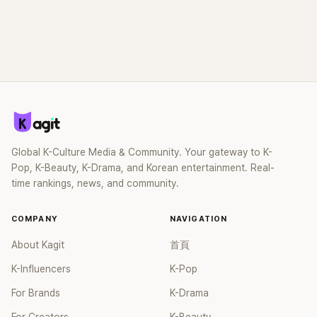
Global K-Culture Media & Community. Your gateway to K-
Pop, K-Beauty, K-Drama, and Korean entertainment. Real-
time rankings, news, and community.
COMPANY
NAVIGATION
About Kagit
首頁
K-Influencers
K-Pop
For Brands
K-Drama