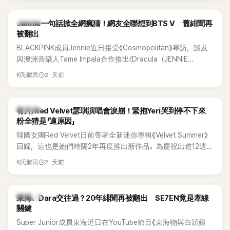
K-POP
Jennie一句話掀全網瘋猜！網友全聯想到BTS V 舊緋聞再
被翻出
BLACKPINK成員Jennie近日接受《Cosmopolitan》專訪，談及
與澳洲音樂人Tame Impala合作推出〈Dracula（JENNIE
Remix）〉的幕後故事，沒想到她一句關於「共同朋友」的回答，
2 天前
K氏鄉民
竟再次引發外界對她與BTS成員V緋聞的討論。
K-POP
有片/Red Velvet瑟琪演唱會淚崩！緊抱Yeri哭到停不下來
粉全猜是「這原因」
韓國女團Red Velvet日前帶著全新迷你專輯《Velvet Summer》
回歸，這也是她們時隔2年再度推出新作品。為慶祝出道12週
年，五位成員也一連舉辦三場粉絲演唱會，與粉絲共同回顧經
2 天前
K氏鄉民
典歌曲、帶來新歌舞台。不過，成員瑟琪卻在演出過程中數度
落淚，令人相當心疼。
K-POP
東海、Dara交往過？20年緋聞再被翻出 SE7EN竟是牽線
關鍵
Super Junior成員東海近日在YouTube節目《東海物與白頭銀