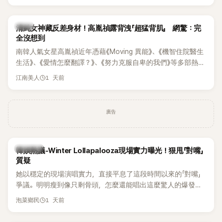
相關片段在網路上瘋傳，引發觀眾熱烈討論。
韓星
清純女神藏反差身材！高胤禎露背洩「超猛背肌」 網驚：完
全沒想到
南韓人氣女星高胤禎近年憑藉《Moving 異能》、《機智住院醫生
生活》、《愛情怎麼翻譯？》、《努力克服自卑的我們》等多部熱門
作品，躍升為韓劇新一代女神代表，不僅演技備受肯定，精緻
1 天前
江南美人
五官與清新空靈的氣質也擄獲大批粉絲。近日，她因分享一組
近況照意外掀起熱議，不是因為仙氣十足的美貌，而是藏在纖
細身材下的超狂背肌與肩膀線條，反差感十足，讓不少網友看
廣告
傻直呼：「原來她身材這麼猛！」
熱議討論
韓娛熱議-Winter Lollapalooza現場實力曝光！狠甩「對嘴」
質疑
她以穩定的現場演唱實力，直接平息了這段時間以來的「對嘴」
爭議。明明瘦到像只剩骨頭，怎麼還能唱出這麼驚人的爆發力
和音量？
1 天前
泡菜鄉民