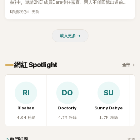
赫》中，邀請2NE1成員Dara擔任嘉賓。兩人不僅回憶出道前的
青澀往事，也首度聊起當年鬧得沸沸揚揚的緋聞，讓東海忍不
2 天前
K氏鄉民
住笑說：「真的有很多粉絲以為我們交往過。」
載入更多 →
網紅 Spotlight
全部
→
RI
DO
SU
Risabae
Doctorly
Sunny Dahye
H
4.0M
粉絲
4.7M
粉絲
1.7M
粉絲
熱門話題
本週