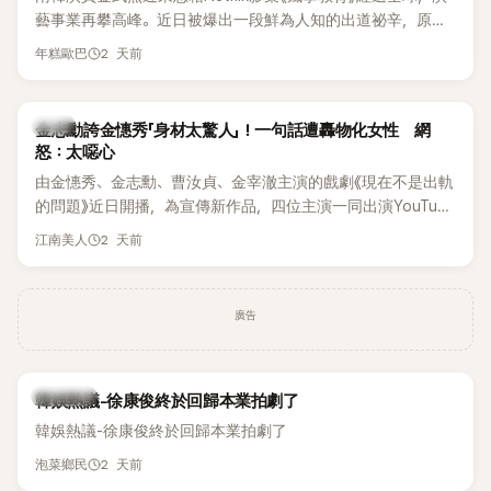
李智惠言語辱罵、動手等爭議，最終團體於 2002 年解散。 團
藝事業再攀高峰。近日被爆出一段鮮為人知的出道祕辛，原來
體解散後，李智惠轉型 solo，靠著綜藝與歌唱實力持續活躍演
他當年差點不是以演員身分出道，而是成為男團偶像的一員。
2 天前
年糕歐巴
藝圈。據悉，她當年能加入 S#arp，也與 李尚敏 的賞識有關。
感情方面，李智惠於 2017 年與圈外男友結婚，婚後育有兩個
女兒，一家四口生活幸福美滿。如今除了持續活躍於綜藝節
韓星
金志勳誇金憓秀「身材太驚人」！一句話遭轟物化女性 網
目，她經營的 YouTube 頻道也即將突破百萬訂閱，近年內容深
怒：太噁心
受網友喜愛，再度迎來事業第二春。
由金憓秀、金志勳、曹汝貞、金宰澈主演的戲劇《現在不是出軌
的問題》近日開播，為宣傳新作品，四位主演一同出演YouTube
節目，不料訪談中的一段發言卻意外掀起爭議。不少網友認
2 天前
江南美人
為，他將焦點放在金憓秀的身材，言論帶有「物化女性」意味，
引發大量批評。
廣告
熱議討論
韓娛熱議-徐康俊終於回歸本業拍劇了
韓娛熱議-徐康俊終於回歸本業拍劇了
2 天前
泡菜鄉民