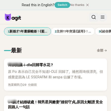
Read this in English?
Switch
No thanks
1
2
3
新婚才1年遭爆離婚！《藍…
主持11年突退《認哥》！…
《給你
最新
全部
→
熱議討論
韓娛熱議-i-dle回歸零水花？
原 Po 表示自己完全不知道I-DLE 回歸了，雖然雨琦很漂亮，但
感覺是因為 LE SSERAFIM 和 aespa 佔據了市場。
20 分鐘前
泡菜鄉民
韓星
54歲才結婚破處！韓男星與嫩妻「婚前守貞」原因太離譜 竟全
因路人一句話