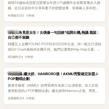
南韓55歲知名諧星沈賢燮去年與小11歲圈外女友鄭英琳步入婚
姻，近日在節目中分享與妻子的戀愛故事，笑稱兩人原本想享
受兩人世界，沒想到站在飯店門口時竟被路人認出，還一路替
2 小時前
年糕歐巴
他們加油打氣，讓他害羞到最後直接放棄進飯店，意外成了婚
前一直堅守「婚前守貞」的原因之一。
K-POP
情歌主角竟是女生！女偶像一句話掀「低調出櫃」熱議 羞認：
自己都不敢聽
韓國五人女團YOUNG POSSE於2023年出道，與一般主打清純
或Girl Crush風格的女團不同，她們以濃厚的Hip-Hop元素、自
創Rap及成員親自參與創作為特色，MV也融入美式街頭、塗
4 小時前
K氏鄉民
鴉、滑板等文化元素。雖然並非出身四大經紀公司，仍憑藉鮮
明的音樂風格，在海外尤其是歐美市場累積不少人氣，逐漸成
為第五代女團中極具辨識度的新生代代表之一。
熱議討論
韓娛熱議-繼太妍、HANRORO後！AKMU秀賢確定加盟J-
POP翻唱企劃
樂童音樂家（AKMU）的秀賢將作為第三位演唱者，加入目前
廣受歡迎的J-POP翻唱企劃。繼太妍和Hanroro之後，秀賢已
獲選為第三首翻唱歌曲的主唱，並於近期完成錄音。
4 小時前
泡菜鄉民