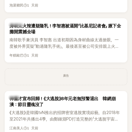
1 天前
泡菜鄉民
K-POP
身材太火辣遭疑隆乳！李智惠被逼開「比基尼記者會」 腋下全
攤開震撼全場
南韓歌手兼演員 李智惠 出道初期因為身材曲線太過搶眼，一
度被外界質疑「動過隆乳手術」，最後甚至被公司安排親上火
線，召開前所未見的「泳裝記者會」澄清。這場記者會後來還被
1 天前
年糕歐巴
韓國演藝圈點名為流傳至今的「三大記者會」之一。近日她在綜
藝節目中親口回憶這段「隆乳疑雲黑歷史」，話題再度被翻出來
熱議。 2日播出的 SBS 綜藝節目《我的經紀人太難搞－秘書
廣告
鎮》，邀請同時兼顧工作與育兒的演藝圈代表「媽媽群」——李智
惠、李賢怡、李恩亨，以第13位「My Star」身分登場，分享最真
實的生活日常。 節目一開始，李瑞鎮 率先與李智惠會合，兩人
韓星
邊搭車邊聊天，氣氛輕鬆。聊到最近的新聞，李瑞鎮突然直球
神童才宣布回歸！《大逃脫》8年元老無預警退出 韓網崩
潰：節目靈魂沒了
發問：「妳不是上新聞了？說妳去做整形？是人中縮短手術嗎？」
一貫犀利又不留情的問法，讓現場瞬間笑成一片。對此，李智
《大逃脫》是韓國tvN推出的招牌密室逃脫實境綜藝，自2018年
惠也毫不閃躲，淡定接招，兩人鬥嘴默契十足。 話題接著一路
至2021年共播出4季，由鄭鍾淵PD打造完整的「大逃脫宇宙
延燒到過去的爭議。李瑞鎮脫口補刀：「妳以前不是還在游泳池
（DTCU）」，憑藉燒腦劇情、電影級場景與龐大世界觀，累積
1 天前
江南美人
開過記者會？」直接點名她當年的風波。李智惠聽了忍不住笑