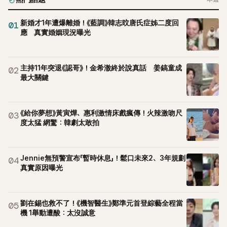
新婚才1年遭爆離婚！《藍調》韓志旼唐氏症姊二度回
01
應 真實婚姻現況曝光
主持11年突退《認哥》！金希澈終於說真話 姜鎬童成
02
最大關鍵
《給你夢想》黃寅燁、惠利激情床戲瘋傳！火辣激吻尺
03
度太猛 網驚：韓劇太敢拍
Jennie無預警宣布「暫時休息」！鬆口未來2、3年規劃
04
真實原因曝光
劉在錫也救不了！《機智醫生》鄭準元首登綜藝全程當
05
機 1舉動遭酸：太沒誠意