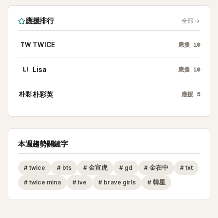
應援排行
全部
→
TW
TWICE
應援
10
LI
Lisa
應援
10
朴彩
朴彩英
應援
5
本週趨勢關鍵字
#
twice
#
bts
#
金宣虎
#
gd
#
金在中
#
txt
#
twice mina
#
ive
#
brave girls
#
韓星