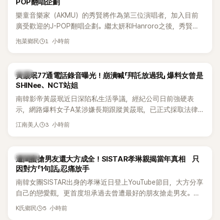
POP翻唱企劃
樂童音樂家（AKMU）的秀賢將作為第三位演唱者，加入目前
廣受歡迎的J-POP翻唱企劃。繼太妍和Hanroro之後，秀賢已
獲選為第三首翻唱歌曲的主唱，並於近期完成錄音。
1 小時前
泡菜鄉民
韓星
黃晸珉77通電話錄音曝光！崩潰喊「拜託放過我」 爆料女曾是
SHINee、NCT站姐
南韓影帝黃晸珉近日深陷私生活爭議，經紀公司日前強硬表
示，網路爆料女子A某涉嫌長期跟蹤黃晸珉，已正式採取法律
行動。不過，A並未停止發聲，持續透過社群平台公開爆料，反
3 小時前
江南美人
駁經紀公司的說法，強調兩人一直維持雙向聯繫，並非外界所
稱的單方面騷擾。如今，韓媒《Dispatch》再曝光雙方77通電話
的錄音內容，而A也首度承認自己過去曾是SHINee、NCT等偶
K-POP
遭閨蜜搶男友還大方成全！SISTAR孝琳親揭當年真相 只
像團體的「站姐」，事件持續延燒。
因對方「1句話」忍痛放手
南韓女團SISTAR出身的孝琳近日登上YouTube節目，大方分享
自己的戀愛觀，更首度坦承過去曾遭最好的朋友搶走男友。她
表示，當時選擇瀟灑放手，但如果同樣的事情現在再發生，「我
5 小時前
K氏鄉民
絕對不會坐視不管」，直率發言掀起熱議。