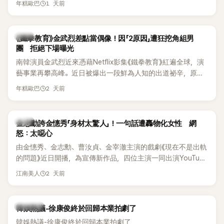
《脫掉鞋子恢單4Men》 中，親自公開那張當年引發話題的「腋下
1 天前
年糕歐巴
台公開更多內容，反駁經紀公司的說法，強調兩人的聯繫一直
比基尼照」，再次重提這段至今仍被粉絲視為黑歷史代表作的事
都是「雙向互動」，並非外界所稱的單方面騷擾。
件。 回顧李智惠的演藝路，她於 1998 年以混聲團體 S#arp 成
員身分出道，該團在 2000 年代初期紅極一時，由李智惠、徐
韓星
《鐵拳教育》金武烈差點當偶像！因「2原因」遭狂挖角組男
智英兩位女成員，以及張錫炫、Chris Kim 兩位男成員組成。不
團 拒絕下場曝光
過後來爆出長達四年的團內霸凌風波，甚至傳出徐智英母親對
南韓演員金武烈近來憑藉Netflix影集《鐵拳教育》紅遍全球，演
李智惠言語辱罵、動手等爭議，最終團體於 2002 年解散。 團
藝事業再攀高峰。近日被爆出一段鮮為人知的出道祕辛，原來
體解散後，李智惠轉型 solo，靠著綜藝與歌唱實力持續活躍演
他當年差點不是以演員身分出道，而是成為男團偶像的一員。
2 天前
年糕歐巴
藝圈。據悉，她當年能加入 S#arp，也與 李尚敏 的賞識有關。
感情方面，李智惠於 2017 年與圈外男友結婚，婚後育有兩個
女兒，一家四口生活幸福美滿。如今除了持續活躍於綜藝節
韓星
金志勳誇金憓秀「身材太驚人」！一句話遭轟物化女性 網
目，她經營的 YouTube 頻道也即將突破百萬訂閱，近年內容深
怒：太噁心
受網友喜愛，再度迎來事業第二春。
由金憓秀、金志勳、曹汝貞、金宰澈主演的戲劇《現在不是出軌
的問題》近日開播，為宣傳新作品，四位主演一同出演YouTube
節目，不料訪談中的一段發言卻意外掀起爭議。不少網友認
2 天前
江南美人
為，他將焦點放在金憓秀的身材，言論帶有「物化女性」意味，
引發大量批評。
熱議討論
韓娛熱議-徐康俊終於回歸本業拍劇了
韓娛熱議-徐康俊終於回歸本業拍劇了