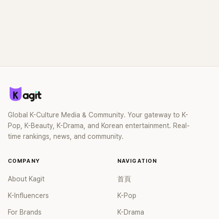
Global K-Culture Media & Community. Your gateway to K-
Pop, K-Beauty, K-Drama, and Korean entertainment. Real-
time rankings, news, and community.
COMPANY
NAVIGATION
About Kagit
首頁
K-Influencers
K-Pop
For Brands
K-Drama