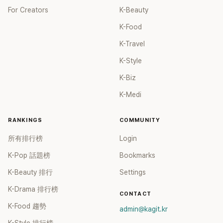
For Creators
K-Beauty
K-Food
K-Travel
K-Style
K-Biz
K-Medi
RANKINGS
COMMUNITY
所有排行榜
Login
K-Pop 話題榜
Bookmarks
K-Beauty 排行
Settings
K-Drama 排行榜
CONTACT
K-Food 趨勢
admin@kagit.kr