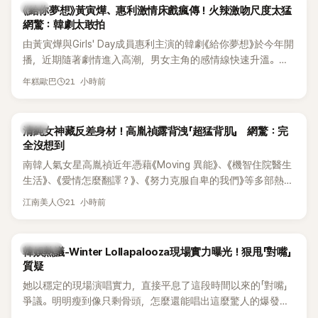
韓劇
《給你夢想》黃寅燁、惠利激情床戲瘋傳！火辣激吻尺度太猛
網驚：韓劇太敢拍
由黃寅燁與Girls' Day成員惠利主演的韓劇《給你夢想》於今年開
播，近期隨著劇情進入高潮，男女主角的感情線快速升溫。最
新播出的第8集不僅上演火辣吻戲，更接連出現床戲橋段，讓
21 小時前
年糕歐巴
相關片段在網路上瘋傳，引發觀眾熱烈討論。
韓星
清純女神藏反差身材！高胤禎露背洩「超猛背肌」 網驚：完
全沒想到
南韓人氣女星高胤禎近年憑藉《Moving 異能》、《機智住院醫生
生活》、《愛情怎麼翻譯？》、《努力克服自卑的我們》等多部熱門
作品，躍升為韓劇新一代女神代表，不僅演技備受肯定，精緻
21 小時前
江南美人
五官與清新空靈的氣質也擄獲大批粉絲。近日，她因分享一組
近況照意外掀起熱議，不是因為仙氣十足的美貌，而是藏在纖
細身材下的超狂背肌與肩膀線條，反差感十足，讓不少網友看
熱議討論
韓娛熱議-Winter Lollapalooza現場實力曝光！狠甩「對嘴」
傻直呼：「原來她身材這麼猛！」
質疑
她以穩定的現場演唱實力，直接平息了這段時間以來的「對嘴」
爭議。明明瘦到像只剩骨頭，怎麼還能唱出這麼驚人的爆發力
和音量？