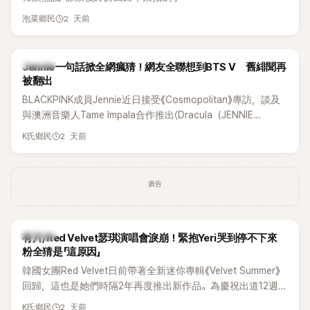
2 天前
泡菜鄉民
K-POP
Jennie一句話掀全網瘋猜！網友全聯想到BTS V 舊緋聞再
被翻出
BLACKPINK成員Jennie近日接受《Cosmopolitan》專訪，談及
與澳洲音樂人Tame Impala合作推出〈Dracula（JENNIE
Remix）〉的幕後故事，沒想到她一句關於「共同朋友」的回答，
2 天前
K氏鄉民
竟再次引發外界對她與BTS成員V緋聞的討論。
廣告
K-POP
有片/Red Velvet瑟琪演唱會淚崩！緊抱Yeri哭到停不下來
粉全猜是「這原因」
韓國女團Red Velvet日前帶著全新迷你專輯《Velvet Summer》
回歸，這也是她們時隔2年再度推出新作品。為慶祝出道12週
年，五位成員也一連舉辦三場粉絲演唱會，與粉絲共同回顧經
2 天前
K氏鄉民