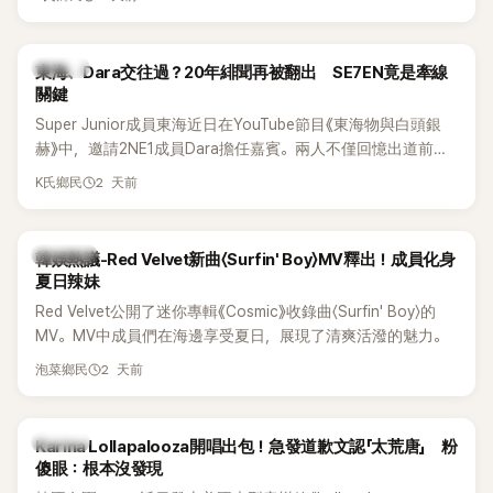
典歌曲、帶來新歌舞台。不過，成員瑟琪卻在演出過程中數度
落淚，令人相當心疼。
K-POP
東海、Dara交往過？20年緋聞再被翻出 SE7EN竟是牽線
關鍵
Super Junior成員東海近日在YouTube節目《東海物與白頭銀
赫》中，邀請2NE1成員Dara擔任嘉賓。兩人不僅回憶出道前的
青澀往事，也首度聊起當年鬧得沸沸揚揚的緋聞，讓東海忍不
2 天前
K氏鄉民
住笑說：「真的有很多粉絲以為我們交往過。」
熱議討論
韓娛熱議-Red Velvet新曲〈Surfin' Boy〉MV釋出！成員化身
夏日辣妹
Red Velvet公開了迷你專輯《Cosmic》收錄曲〈Surfin' Boy〉的
MV。MV中成員們在海邊享受夏日，展現了清爽活潑的魅力。
2 天前
泡菜鄉民
K-POP
Karina Lollapalooza開唱出包！急發道歉文認「太荒唐」 粉
傻眼：根本沒發現