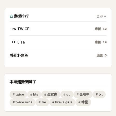
應援排行
全部
→
TW
TWICE
應援
10
LI
Lisa
應援
10
朴彩
朴彩英
應援
5
本週趨勢關鍵字
#
twice
#
bts
#
金宣虎
#
gd
#
金在中
#
txt
#
twice mina
#
ive
#
brave girls
#
韓星