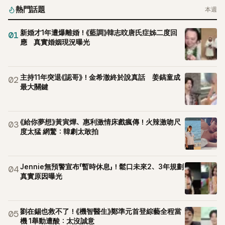
熱門話題
本週
新婚才1年遭爆離婚！《藍調》韓志旼唐氏症姊二度回
01
應 真實婚姻現況曝光
主持11年突退《認哥》！金希澈終於說真話 姜鎬童成
02
最大關鍵
《給你夢想》黃寅燁、惠利激情床戲瘋傳！火辣激吻尺
03
度太猛 網驚：韓劇太敢拍
Jennie無預警宣布「暫時休息」！鬆口未來2、3年規劃
04
真實原因曝光
劉在錫也救不了！《機智醫生》鄭準元首登綜藝全程當
05
機 1舉動遭酸：太沒誠意