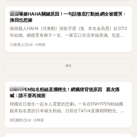
韓星
星首曝嫁HAHA關鍵原因！一句話徹底打動她 網全被暖哭：
換我也想嫁
南韓藝人HAHA（河東勳）與歌手星（별，本名金高恩）於2012
年結婚，婚後育有兩子一女，一家五口生活幸福美滿，也是韓
國演藝圈公認的模範夫妻。近日，星首度公開當年決定嫁給
10 小時前
江南美人
HAHA的關鍵原因，竟是一句讓她至今仍難忘的話，也成為她
點頭步入婚姻的最大理由。
廣告
K-POP
ENHYPEN知名粉絲直播輕生！網瘋猜背後原因 親友痛
喊：請不要再揣測
韓國近日發生一起令人震驚的悲劇。一名在ENHYPEN粉絲圈
頗具知名度的日本籍女粉絲，日前在TikTok直播期間輕生，最
終不幸身亡，消息曝光後震驚韓網，也讓不少粉絲湧入社群平
10 小時前
K氏鄉民
台哀悼。事發後，死者親友也陸續出面證實噩耗，並呼籲外界
停止揣測，盼逝者安息。