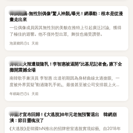
部分網友質疑，就連美國當地媒體也毫不留情給出負評，甚至
形容整場演出「就像一場豪華KTV」。
熱議討論
韓娛熱議-無性別偶像「驚人神顏」曝光！網暴動：根本是從漫
畫走出來
一位偶像成員因其無性別的美貌在推特上引起廣泛討論，獲得
了極佳的迴響。他不僅外型出眾，舞技也備受讚譽。
1 天前
泡菜鄉民
K-POP
身材太火辣遭疑隆乳！李智惠被逼開「比基尼記者會」 腋下全
攤開震撼全場
南韓歌手兼演員 李智惠 出道初期因為身材曲線太過搶眼，一
度被外界質疑「動過隆乳手術」，最後甚至被公司安排親上火
線，召開前所未見的「泳裝記者會」澄清。這場記者會後來還被
1 天前
年糕歐巴
韓國演藝圈點名為流傳至今的「三大記者會」之一。近日她在綜
藝節目中親口回憶這段「隆乳疑雲黑歷史」，話題再度被翻出來
熱議。 2日播出的 SBS 綜藝節目《我的經紀人太難搞－秘書
韓星
神童才宣布回歸！《大逃脫》8年元老無預警退出 韓網崩
鎮》，邀請同時兼顧工作與育兒的演藝圈代表「媽媽群」——李智
潰：節目靈魂沒了
惠、李賢怡、李恩亨，以第13位「My Star」身分登場，分享最真
《大逃脫》是韓國tvN推出的招牌密室逃脫實境綜藝，自2018年
實的生活日常。 節目一開始，李瑞鎮 率先與李智惠會合，兩人