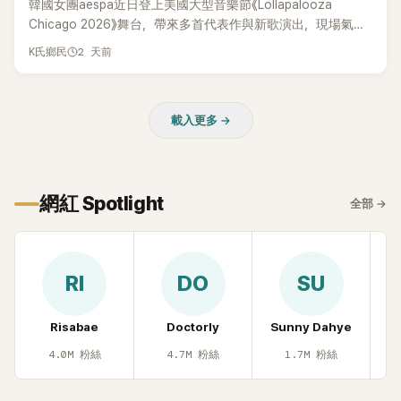
韓國女團aespa近日登上美國大型音樂節《Lollapalooza
Chicago 2026》舞台，帶來多首代表作與新歌演出，現場氣氛
嗨翻。不過，成員Karina卻在演出後主動坦承，自己因為太緊
2 天前
K氏鄉民
張，在表演過程中一度忘記歌詞，還親自向粉絲道歉。
載入更多 →
網紅 Spotlight
全部
→
RI
DO
SU
Risabae
Doctorly
Sunny Dahye
H
4.0M
粉絲
4.7M
粉絲
1.7M
粉絲