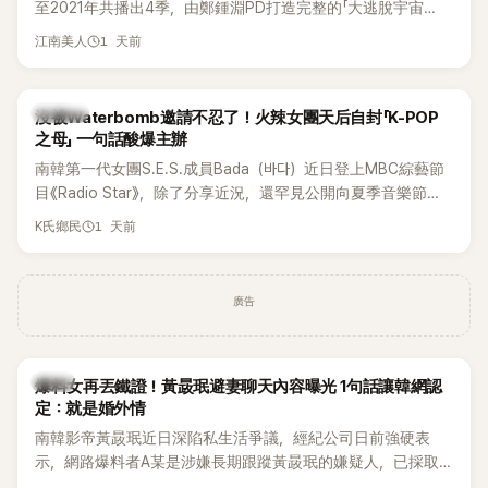
至2021年共播出4季，由鄭鍾淵PD打造完整的「大逃脫宇宙
邊搭車邊聊天，氣氛輕鬆。聊到最近的新聞，李瑞鎮突然直球
（DTCU）」，憑藉燒腦劇情、電影級場景與龐大世界觀，累積
發問：「妳不是上新聞了？說妳去做整形？是人中縮短手術嗎？」
1 天前
江南美人
大批死忠粉絲，被譽為韓國最具代表性的密室逃脫綜藝之一。
一貫犀利又不留情的問法，讓現場瞬間笑成一片。對此，李智
惠也毫不閃躲，淡定接招，兩人鬥嘴默契十足。 話題接著一路
延燒到過去的爭議。李瑞鎮脫口補刀：「妳以前不是還在游泳池
K-POP
沒被Waterbomb邀請不忍了！火辣女團天后自封「K-POP
開過記者會？」直接點名她當年的風波。李智惠聽了忍不住笑
之母」 一句話酸爆主辦
說：「哥怎麼連這個都知道？」李瑞鎮則回嘴：「那時候新聞鬧那
南韓第一代女團S.E.S.成員Bada（바다）近日登上MBC綜藝節
麼大，不知道才奇怪吧。」一來一往，氣氛反而更加輕鬆。 談到
目《Radio Star》，除了分享近況，還罕見公開向夏季音樂節
當年情況，李智惠終於鬆口坦言，當時確實被質疑動過隆胸手
Waterbomb喊話，笑稱自己至今從未受邀演出，更幽默表示：
1 天前
K氏鄉民
術。她回憶：「拍了比基尼照片之後，就開始被說是不是去隆乳
「我名字就叫『Bada（海）』，Waterbomb卻沒找我，這根本只
了。」為了澄清誤會，她只好親自站出來說清楚。 李智惠進一步
是懂了皮毛。」一番話笑翻全場，也引發網友熱議。
解釋，當時隆胸手術幾乎只有「腋下切開」一種方式，「所以我就
想，既然一直說我有做，那我乾脆把腋下給大家看，證明我根
廣告
本沒動過。」一句話說完，全場瞬間炸鍋，來賓又驚又笑。 事實
上，早在 2006 年，李智惠就為了證明自己沒有「隆乳」，真的
召開了一場泳裝記者招待會。當時她穿著比基尼站在一排攝影
韓星
爆料女再丟鐵證！黃晸珉避妻聊天內容曝光 1句話讓韓網認
機前，面對媒體擺出各種姿勢，畫面至今仍被網友津津樂道。
定：就是婚外情
這段為平息爭議、直接公開腋下畫面自證清白的往事再度被提
南韓影帝黃晸珉近日深陷私生活爭議，經紀公司日前強硬表
起，節目現場立刻充滿驚呼聲與笑聲，也再次讓人見識到她面
示，網路爆料者A某是涉嫌長期跟蹤黃晸珉的嫌疑人，已採取
對流言時「豁出去」的直率性格。其實她過去也曾在 SBS 節目
法律行動。不過，A某並未因此停止發聲，5日再度透過社群平