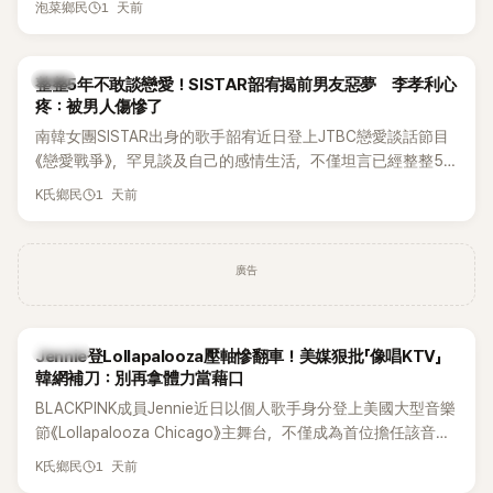
1 天前
泡菜鄉民
韓星
整整5年不敢談戀愛！SISTAR韶宥揭前男友惡夢 李孝利心
疼：被男人傷慘了
南韓女團SISTAR出身的歌手韶宥近日登上JTBC戀愛談話節目
《戀愛戰爭》，罕見談及自己的感情生活，不僅坦言已經整整5
年沒有談戀愛，更首度透露空窗至今的原因，全與上一段戀情
1 天前
K氏鄉民
有關，一番真心告白讓現場來賓都相當震驚。
廣告
K-POP
Jennie登Lollapalooza壓軸慘翻車！美媒狠批「像唱KTV」
韓網補刀：別再拿體力當藉口
BLACKPINK成員Jennie近日以個人歌手身分登上美國大型音樂
節《Lollapalooza Chicago》主舞台，不僅成為首位擔任該音樂
節Headliner（壓軸主秀）的K-POP女SOLO歌手，寫下全新紀
1 天前
K氏鄉民
錄。然而，演出結束後卻掀起兩極評價，不僅現場歌唱實力遭