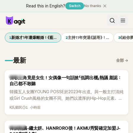
Read this in English?
Switch
No thanks
1
2
3
新婚才1年遭爆離婚！《藍…
主持11年突退《認哥》！…
《給你
最新
全部
→
K-POP
情歌主角竟是女生！女偶像一句話掀「低調出櫃」熱議 羞認：
自己都不敢聽
韓國五人女團YOUNG POSSE於2023年出道，與一般主打清純
或Girl Crush風格的女團不同，她們以濃厚的Hip-Hop元素、自
創Rap及成員親自參與創作為特色，MV也融入美式街頭、塗
1 小時前
K氏鄉民
鴉、滑板等文化元素。雖然並非出身四大經紀公司，仍憑藉鮮
明的音樂風格，在海外尤其是歐美市場累積不少人氣，逐漸成
為第五代女團中極具辨識度的新生代代表之一。
熱議討論
韓娛熱議-繼太妍、HANRORO後！AKMU秀賢確定加盟J-