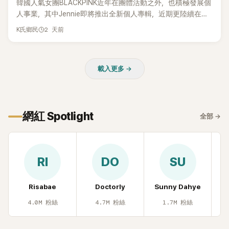
韓國人氣女團BLACKPINK近年在團體活動之外，也積極發展個
人事業，其中Jennie即將推出全新個人專輯，近期更陸續在演
出中搶先公開新歌，引發粉絲高度期待。不過，她近日受訪時
2 天前
K氏鄉民
也透露，完成今年夏季音樂節行程後，將暫時放慢腳步，替自
己安排一段休息時間。
載入更多 →
網紅 Spotlight
全部
→
RI
DO
SU
Risabae
Doctorly
Sunny Dahye
H
4.0M
粉絲
4.7M
粉絲
1.7M
粉絲