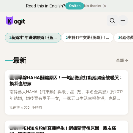
Read this in English?
Switch
No thanks
1
2
3
新婚才1年遭爆離婚！《藍…
主持11年突退《認哥》！…
《給你
最新
全部
→
韓星
星首曝嫁HAHA關鍵原因！一句話徹底打動她 網全被暖哭：
換我也想嫁
南韓藝人HAHA（河東勳）與歌手星（별，本名金高恩）於2012
年結婚，婚後育有兩子一女，一家五口生活幸福美滿，也是韓
國演藝圈公認的模範夫妻。近日，星首度公開當年決定嫁給
5 小時前
江南美人
HAHA的關鍵原因，竟是一句讓她至今仍難忘的話，也成為她
點頭步入婚姻的最大理由。
K-POP
ENHYPEN知名粉絲直播輕生！網瘋猜背後原因 親友痛