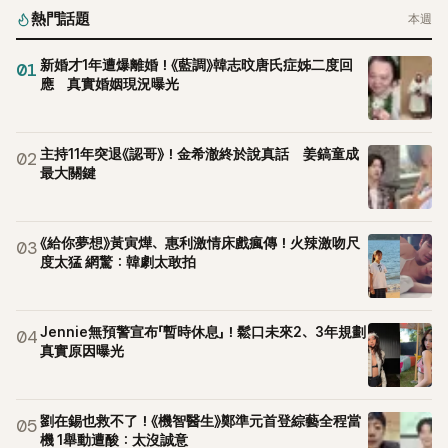
熱門話題
本週
新婚才1年遭爆離婚！《藍調》韓志旼唐氏症姊二度回
01
應 真實婚姻現況曝光
主持11年突退《認哥》！金希澈終於說真話 姜鎬童成
02
最大關鍵
《給你夢想》黃寅燁、惠利激情床戲瘋傳！火辣激吻尺
03
度太猛 網驚：韓劇太敢拍
Jennie無預警宣布「暫時休息」！鬆口未來2、3年規劃
04
真實原因曝光
劉在錫也救不了！《機智醫生》鄭準元首登綜藝全程當
05
機 1舉動遭酸：太沒誠意