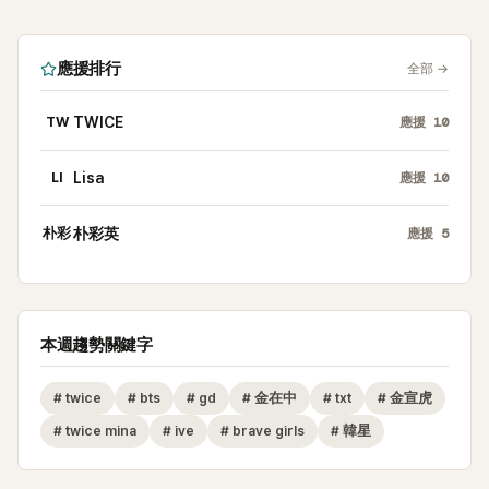
應援排行
全部
→
TW
TWICE
應援
10
LI
Lisa
應援
10
朴彩
朴彩英
應援
5
本週趨勢關鍵字
#
twice
#
bts
#
gd
#
金在中
#
txt
#
金宣虎
#
twice mina
#
ive
#
brave girls
#
韓星