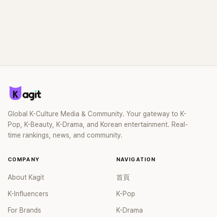
Global K-Culture Media & Community. Your gateway to K-
Pop, K-Beauty, K-Drama, and Korean entertainment. Real-
time rankings, news, and community.
COMPANY
NAVIGATION
About Kagit
首頁
K-Influencers
K-Pop
For Brands
K-Drama