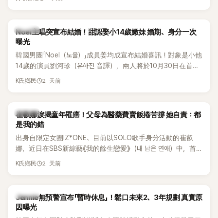
國中時，曾拿下全校第一名，優異成績曝光後，再度掀起網友
熱議。
K-POP
Noel主唱突宣布結婚！甜認娶小14歲嫩妹 婚期、身分一次
曝光
韓國男團「Noel（노을）」成員姜均成宣布結婚喜訊！對象是小他
14歲的演員劉河珍（유하진 音譯），兩人將於10月30日在首爾
低調舉辦婚禮，消息一出立刻引發關注。
2 天前
K氏鄉民
K-POP
崔叡娜淚揭童年罹癌！父母為醫藥費賣飯捲苦撐 她自責：都
是我的錯
出身自限定女團IZ*ONE、目前以SOLO歌手身分活動的崔叡
娜，近日在SBS新綜藝《我的餘生戀愛》（내 남은 연애）中，首
度談起自己幼年罹患小兒癌的經歷，回憶起父母為了籌措醫療
2 天前
K氏鄉民
費四處奔波，甚至靠賣飯捲維持生計，讓她忍不住當場落淚，
坦言年幼時一度認為「都是我的錯」。
K-POP
Jennie無預警宣布「暫時休息」！鬆口未來2、3年規劃 真實原
因曝光