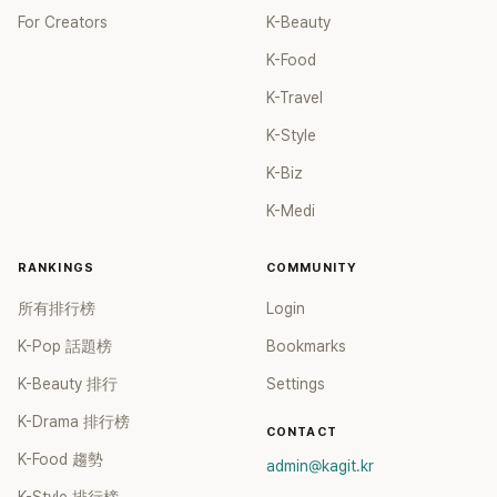
For Creators
K-Beauty
K-Food
K-Travel
K-Style
K-Biz
K-Medi
RANKINGS
COMMUNITY
所有排行榜
Login
K-Pop 話題榜
Bookmarks
K-Beauty 排行
Settings
K-Drama 排行榜
CONTACT
K-Food 趨勢
admin@kagit.kr