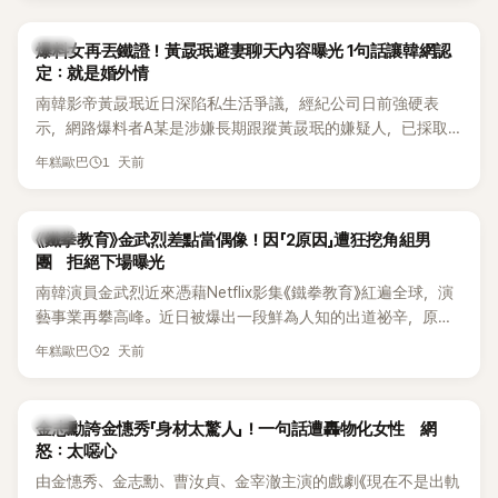
是懂了皮毛。」一番話笑翻全場，也引發網友熱議。
上，早在 2006 年，李智惠就為了證明自己沒有「隆乳」，真的
召開了一場泳裝記者招待會。當時她穿著比基尼站在一排攝影
韓星
爆料女再丟鐵證！黃晸珉避妻聊天內容曝光 1句話讓韓網認
機前，面對媒體擺出各種姿勢，畫面至今仍被網友津津樂道。
定：就是婚外情
這段為平息爭議、直接公開腋下畫面自證清白的往事再度被提
南韓影帝黃晸珉近日深陷私生活爭議，經紀公司日前強硬表
起，節目現場立刻充滿驚呼聲與笑聲，也再次讓人見識到她面
示，網路爆料者A某是涉嫌長期跟蹤黃晸珉的嫌疑人，已採取
對流言時「豁出去」的直率性格。其實她過去也曾在 SBS 節目
法律行動。不過，A某並未因此停止發聲，5日再度透過社群平
《脫掉鞋子恢單4Men》 中，親自公開那張當年引發話題的「腋下
1 天前
年糕歐巴
台公開更多內容，反駁經紀公司的說法，強調兩人的聯繫一直
比基尼照」，再次重提這段至今仍被粉絲視為黑歷史代表作的事
都是「雙向互動」，並非外界所稱的單方面騷擾。
件。 回顧李智惠的演藝路，她於 1998 年以混聲團體 S#arp 成
員身分出道，該團在 2000 年代初期紅極一時，由李智惠、徐
韓星
《鐵拳教育》金武烈差點當偶像！因「2原因」遭狂挖角組男
智英兩位女成員，以及張錫炫、Chris Kim 兩位男成員組成。不
團 拒絕下場曝光
過後來爆出長達四年的團內霸凌風波，甚至傳出徐智英母親對
南韓演員金武烈近來憑藉Netflix影集《鐵拳教育》紅遍全球，演
李智惠言語辱罵、動手等爭議，最終團體於 2002 年解散。 團
藝事業再攀高峰。近日被爆出一段鮮為人知的出道祕辛，原來
體解散後，李智惠轉型 solo，靠著綜藝與歌唱實力持續活躍演
他當年差點不是以演員身分出道，而是成為男團偶像的一員。
2 天前
年糕歐巴
藝圈。據悉，她當年能加入 S#arp，也與 李尚敏 的賞識有關。
感情方面，李智惠於 2017 年與圈外男友結婚，婚後育有兩個
女兒，一家四口生活幸福美滿。如今除了持續活躍於綜藝節
韓星
金志勳誇金憓秀「身材太驚人」！一句話遭轟物化女性 網
目，她經營的 YouTube 頻道也即將突破百萬訂閱，近年內容深
怒：太噁心
受網友喜愛，再度迎來事業第二春。
由金憓秀、金志勳、曹汝貞、金宰澈主演的戲劇《現在不是出軌