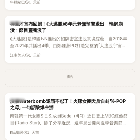
1 天前
年糕歐巴
韓國演藝圈點名為流傳至今的「三大記者會」之一。近日她在綜
藝節目中親口回憶這段「隆乳疑雲黑歷史」，話題再度被翻出來
熱議。 2日播出的 SBS 綜藝節目《我的經紀人太難搞－秘書
韓星
神童才宣布回歸！《大逃脫》8年元老無預警退出 韓網崩
鎮》，邀請同時兼顧工作與育兒的演藝圈代表「媽媽群」——李智
潰：節目靈魂沒了
惠、李賢怡、李恩亨，以第13位「My Star」身分登場，分享最真
《大逃脫》是韓國tvN推出的招牌密室逃脫實境綜藝，自2018年
實的生活日常。 節目一開始，李瑞鎮 率先與李智惠會合，兩人
至2021年共播出4季，由鄭鍾淵PD打造完整的「大逃脫宇宙
邊搭車邊聊天，氣氛輕鬆。聊到最近的新聞，李瑞鎮突然直球
（DTCU）」，憑藉燒腦劇情、電影級場景與龐大世界觀，累積
發問：「妳不是上新聞了？說妳去做整形？是人中縮短手術嗎？」
1 天前
江南美人
大批死忠粉絲，被譽為韓國最具代表性的密室逃脫綜藝之一。
一貫犀利又不留情的問法，讓現場瞬間笑成一片。對此，李智
惠也毫不閃躲，淡定接招，兩人鬥嘴默契十足。 話題接著一路
延燒到過去的爭議。李瑞鎮脫口補刀：「妳以前不是還在游泳池
廣告
開過記者會？」直接點名她當年的風波。李智惠聽了忍不住笑
說：「哥怎麼連這個都知道？」李瑞鎮則回嘴：「那時候新聞鬧那
麼大，不知道才奇怪吧。」一來一往，氣氛反而更加輕鬆。 談到
K-POP
沒被Waterbomb邀請不忍了！火辣女團天后自封「K-POP
當年情況，李智惠終於鬆口坦言，當時確實被質疑動過隆胸手
之母」 一句話酸爆主辦
術。她回憶：「拍了比基尼照片之後，就開始被說是不是去隆乳
南韓第一代女團S.E.S.成員Bada（바다）近日登上MBC綜藝節
了。」為了澄清誤會，她只好親自站出來說清楚。 李智惠進一步
目《Radio Star》，除了分享近況，還罕見公開向夏季音樂節
解釋，當時隆胸手術幾乎只有「腋下切開」一種方式，「所以我就
Waterbomb喊話，笑稱自己至今從未受邀演出，更幽默表示：
想，既然一直說我有做，那我乾脆把腋下給大家看，證明我根
1 天前
K氏鄉民
「我名字就叫『Bada（海）』，Waterbomb卻沒找我，這根本只
本沒動過。」一句話說完，全場瞬間炸鍋，來賓又驚又笑。 事實