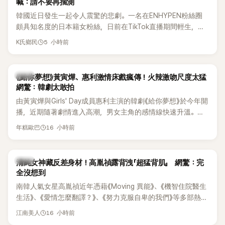
喊：請不要再揣測
韓國近日發生一起令人震驚的悲劇。一名在ENHYPEN粉絲圈
頗具知名度的日本籍女粉絲，日前在TikTok直播期間輕生，最
終不幸身亡，消息曝光後震驚韓網，也讓不少粉絲湧入社群平
5 小時前
K氏鄉民
台哀悼。事發後，死者親友也陸續出面證實噩耗，並呼籲外界
停止揣測，盼逝者安息。
韓劇
《給你夢想》黃寅燁、惠利激情床戲瘋傳！火辣激吻尺度太猛
網驚：韓劇太敢拍
由黃寅燁與Girls' Day成員惠利主演的韓劇《給你夢想》於今年開
播，近期隨著劇情進入高潮，男女主角的感情線快速升溫。最
新播出的第8集不僅上演火辣吻戲，更接連出現床戲橋段，讓
16 小時前
年糕歐巴
相關片段在網路上瘋傳，引發觀眾熱烈討論。
韓星
清純女神藏反差身材！高胤禎露背洩「超猛背肌」 網驚：完
全沒想到
南韓人氣女星高胤禎近年憑藉《Moving 異能》、《機智住院醫生
生活》、《愛情怎麼翻譯？》、《努力克服自卑的我們》等多部熱門
作品，躍升為韓劇新一代女神代表，不僅演技備受肯定，精緻
16 小時前
江南美人
五官與清新空靈的氣質也擄獲大批粉絲。近日，她因分享一組