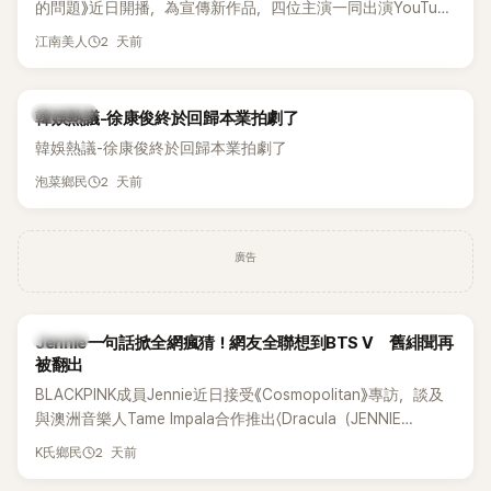
的問題》近日開播，為宣傳新作品，四位主演一同出演YouTube
節目，不料訪談中的一段發言卻意外掀起爭議。不少網友認
2 天前
江南美人
為，他將焦點放在金憓秀的身材，言論帶有「物化女性」意味，
引發大量批評。
熱議討論
韓娛熱議-徐康俊終於回歸本業拍劇了
韓娛熱議-徐康俊終於回歸本業拍劇了
2 天前
泡菜鄉民
廣告
K-POP
Jennie一句話掀全網瘋猜！網友全聯想到BTS V 舊緋聞再
被翻出
BLACKPINK成員Jennie近日接受《Cosmopolitan》專訪，談及
與澳洲音樂人Tame Impala合作推出〈Dracula（JENNIE
Remix）〉的幕後故事，沒想到她一句關於「共同朋友」的回答，
2 天前
K氏鄉民
竟再次引發外界對她與BTS成員V緋聞的討論。