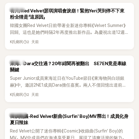
K-POP
有片/Red Velvet瑟琪演唱會淚崩！緊抱Yeri哭到停不下來
粉全猜是「這原因」
韓國女團Red Velvet日前帶著全新迷你專輯《Velvet Summer》
回歸，這也是她們時隔2年再度推出新作品。為慶祝出道12週
年，五位成員也一連舉辦三場粉絲演唱會，與粉絲共同回顧經
2 天前
K氏鄉民
典歌曲、帶來新歌舞台。不過，成員瑟琪卻在演出過程中數度
落淚，令人相當心疼。
K-POP
東海、Dara交往過？20年緋聞再被翻出 SE7EN竟是牽線
關鍵
Super Junior成員東海近日在YouTube節目《東海物與白頭銀
赫》中，邀請2NE1成員Dara擔任嘉賓。兩人不僅回憶出道前的
青澀往事，也首度聊起當年鬧得沸沸揚揚的緋聞，讓東海忍不
2 天前
K氏鄉民
住笑說：「真的有很多粉絲以為我們交往過。」
熱議討論
韓娛熱議-Red Velvet新曲〈Surfin' Boy〉MV釋出！成員化身
夏日辣妹
Red Velvet公開了迷你專輯《Cosmic》收錄曲〈Surfin' Boy〉的
MV。MV中成員們在海邊享受夏日，展現了清爽活潑的魅力。