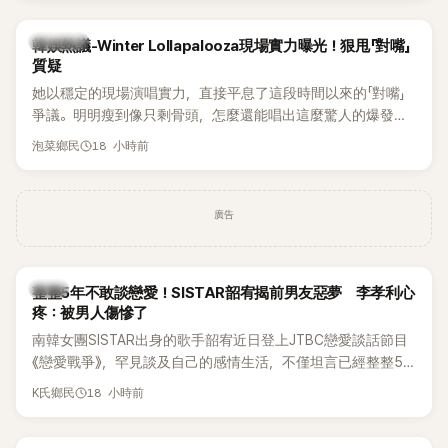
近況照意外掀起熱議，不是因為仙氣十足的美貌，而是藏在纖
細身材下的超狂背肌與肩膀線條，反差感十足，讓不少網友看
熱議討論
韓娛熱議-Winter Lollapalooza現場實力曝光！狠甩「對嘴」
傻直呼：「原來她身材這麼猛！」
質疑
她以穩定的現場演唱實力，直接平息了這段時間以來的「對嘴」
爭議。明明瘦到像只剩骨頭，怎麼還能唱出這麼驚人的爆發力
和音量？
18 小時前
泡菜鄉民
廣告
韓星
整整5年不敢談戀愛！SISTAR韶宥揭前男友惡夢 李孝利心
疼：被男人傷慘了
南韓女團SISTAR出身的歌手韶宥近日登上JTBC戀愛談話節目
《戀愛戰爭》，罕見談及自己的感情生活，不僅坦言已經整整5
年沒有談戀愛，更首度透露空窗至今的原因，全與上一段戀情
18 小時前
K氏鄉民
有關，一番真心告白讓現場來賓都相當震驚。