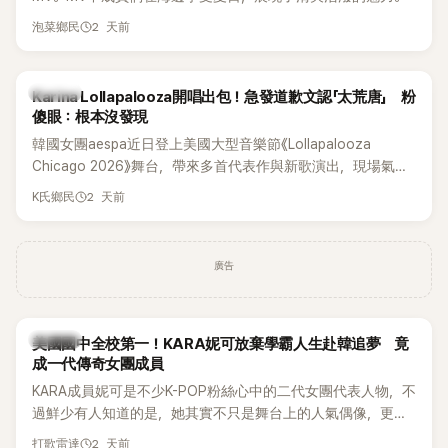
2 天前
泡菜鄉民
K-POP
Karina Lollapalooza開唱出包！急發道歉文認「太荒唐」 粉
傻眼：根本沒發現
韓國女團aespa近日登上美國大型音樂節《Lollapalooza
Chicago 2026》舞台，帶來多首代表作與新歌演出，現場氣氛
嗨翻。不過，成員Karina卻在演出後主動坦承，自己因為太緊
2 天前
K氏鄉民
張，在表演過程中一度忘記歌詞，還親自向粉絲道歉。
廣告
K-POP
美國國中全校第一！KARA妮可放棄學霸人生赴韓追夢 竟
成一代傳奇女團成員
KARA成員妮可是不少K-POP粉絲心中的二代女團代表人物，不
過鮮少有人知道的是，她其實不只是舞台上的人氣偶像，更是
一名不折不扣的學霸。她日前在節目中透露，自己在美國就讀
2 天前
打歌雷達