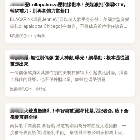
K-POP
Jennie登Lollapalooza壓軸慘翻車！美媒狠批「像唱KTV」
韓網補刀：別再拿體力當藉口
BLACKPINK成員Jennie近日以個人歌手身分登上美國大型音樂
節《Lollapalooza Chicago》主舞台，不僅成為首位擔任該音樂
節Headliner（壓軸主秀）的K-POP女SOLO歌手，寫下全新紀
19 小時前
K氏鄉民
錄。然而，演出結束後卻掀起兩極評價，不僅現場歌唱實力遭
部分網友質疑，就連美國當地媒體也毫不留情給出負評，甚至
形容整場演出「就像一場豪華KTV」。
熱議討論
韓娛熱議-無性別偶像「驚人神顏」曝光！網暴動：根本是從漫
畫走出來
一位偶像成員因其無性別的美貌在推特上引起廣泛討論，獲得
了極佳的迴響。他不僅外型出眾，舞技也備受讚譽。
21 小時前
泡菜鄉民
K-POP
身材太火辣遭疑隆乳！李智惠被逼開「比基尼記者會」 腋下全
攤開震撼全場
南韓歌手兼演員 李智惠 出道初期因為身材曲線太過搶眼，一
度被外界質疑「動過隆乳手術」，最後甚至被公司安排親上火
線，召開前所未見的「泳裝記者會」澄清。這場記者會後來還被