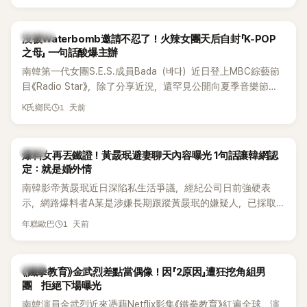
大批死忠粉絲，被譽為韓國最具代表性的密室逃脫綜藝之一。
說：「哥怎麼連這個都知道？」李瑞鎮則回嘴：「那時候新聞鬧那
麼大，不知道才奇怪吧。」一來一往，氣氛反而更加輕鬆。 談到
K-POP
沒被Waterbomb邀請不忍了！火辣女團天后自封「K-POP
當年情況，李智惠終於鬆口坦言，當時確實被質疑動過隆胸手
之母」 一句話酸爆主辦
術。她回憶：「拍了比基尼照片之後，就開始被說是不是去隆乳
南韓第一代女團S.E.S.成員Bada（바다）近日登上MBC綜藝節
了。」為了澄清誤會，她只好親自站出來說清楚。 李智惠進一步
目《Radio Star》，除了分享近況，還罕見公開向夏季音樂節
解釋，當時隆胸手術幾乎只有「腋下切開」一種方式，「所以我就
Waterbomb喊話，笑稱自己至今從未受邀演出，更幽默表示：
想，既然一直說我有做，那我乾脆把腋下給大家看，證明我根
1 天前
K氏鄉民
「我名字就叫『Bada（海）』，Waterbomb卻沒找我，這根本只
本沒動過。」一句話說完，全場瞬間炸鍋，來賓又驚又笑。 事實
是懂了皮毛。」一番話笑翻全場，也引發網友熱議。
上，早在 2006 年，李智惠就為了證明自己沒有「隆乳」，真的
召開了一場泳裝記者招待會。當時她穿著比基尼站在一排攝影
韓星
爆料女再丟鐵證！黃晸珉避妻聊天內容曝光 1句話讓韓網認
機前，面對媒體擺出各種姿勢，畫面至今仍被網友津津樂道。
定：就是婚外情
這段為平息爭議、直接公開腋下畫面自證清白的往事再度被提
南韓影帝黃晸珉近日深陷私生活爭議，經紀公司日前強硬表
起，節目現場立刻充滿驚呼聲與笑聲，也再次讓人見識到她面
示，網路爆料者A某是涉嫌長期跟蹤黃晸珉的嫌疑人，已採取
對流言時「豁出去」的直率性格。其實她過去也曾在 SBS 節目
法律行動。不過，A某並未因此停止發聲，5日再度透過社群平
《脫掉鞋子恢單4Men》 中，親自公開那張當年引發話題的「腋下
1 天前
年糕歐巴
台公開更多內容，反駁經紀公司的說法，強調兩人的聯繫一直
比基尼照」，再次重提這段至今仍被粉絲視為黑歷史代表作的事
都是「雙向互動」，並非外界所稱的單方面騷擾。
件。 回顧李智惠的演藝路，她於 1998 年以混聲團體 S#arp 成
員身分出道，該團在 2000 年代初期紅極一時，由李智惠、徐
韓星
《鐵拳教育》金武烈差點當偶像！因「2原因」遭狂挖角組男
智英兩位女成員，以及張錫炫、Chris Kim 兩位男成員組成。不
團 拒絕下場曝光
過後來爆出長達四年的團內霸凌風波，甚至傳出徐智英母親對
南韓演員金武烈近來憑藉Netflix影集《鐵拳教育》紅遍全球，演