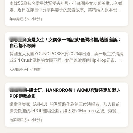
南韓55歲知名諧星沈賢燮去年與小11歲圈外女友鄭英琳步入婚
姻，近日在節目中分享與妻子的戀愛故事，笑稱兩人原本想享
受兩人世界，沒想到站在飯店門口時竟被路人認出，還一路替
2 小時前
年糕歐巴
他們加油打氣，讓他害羞到最後直接放棄進飯店，意外成了婚
前一直堅守「婚前守貞」的原因之一。
K-POP
情歌主角竟是女生！女偶像一句話掀「低調出櫃」熱議 羞認：
自己都不敢聽
韓國五人女團YOUNG POSSE於2023年出道，與一般主打清純
或Girl Crush風格的女團不同，她們以濃厚的Hip-Hop元素、自
創Rap及成員親自參與創作為特色，MV也融入美式街頭、塗
4 小時前
K氏鄉民
鴉、滑板等文化元素。雖然並非出身四大經紀公司，仍憑藉鮮
明的音樂風格，在海外尤其是歐美市場累積不少人氣，逐漸成
為第五代女團中極具辨識度的新生代代表之一。
熱議討論
韓娛熱議-繼太妍、HANRORO後！AKMU秀賢確定加盟J-
POP翻唱企劃
樂童音樂家（AKMU）的秀賢將作為第三位演唱者，加入目前
廣受歡迎的J-POP翻唱企劃。繼太妍和Hanroro之後，秀賢已
獲選為第三首翻唱歌曲的主唱，並於近期完成錄音。
4 小時前
泡菜鄉民