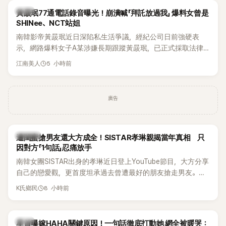
韓星
黃晸珉77通電話錄音曝光！崩潰喊「拜託放過我」 爆料女曾是
SHINee、NCT站姐
南韓影帝黃晸珉近日深陷私生活爭議，經紀公司日前強硬表
示，網路爆料女子A某涉嫌長期跟蹤黃晸珉，已正式採取法律
行動。不過，A並未停止發聲，持續透過社群平台公開爆料，反
5 小時前
江南美人
駁經紀公司的說法，強調兩人一直維持雙向聯繫，並非外界所
稱的單方面騷擾。如今，韓媒《Dispatch》再曝光雙方77通電話
的錄音內容，而A也首度承認自己過去曾是SHINee、NCT等偶
廣告
像團體的「站姐」，事件持續延燒。
K-POP
遭閨蜜搶男友還大方成全！SISTAR孝琳親揭當年真相 只
因對方「1句話」忍痛放手
南韓女團SISTAR出身的孝琳近日登上YouTube節目，大方分享
自己的戀愛觀，更首度坦承過去曾遭最好的朋友搶走男友。她
表示，當時選擇瀟灑放手，但如果同樣的事情現在再發生，「我
8 小時前
K氏鄉民
絕對不會坐視不管」，直率發言掀起熱議。
韓星
星首曝嫁HAHA關鍵原因！一句話徹底打動她 網全被暖哭：