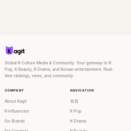
Global K-Culture Media & Community. Your gateway to K-
Pop, K-Beauty, K-Drama, and Korean entertainment. Real-
time rankings, news, and community.
COMPANY
NAVIGATION
About Kagit
首頁
K-Influencers
K-Pop
For Brands
K-Drama