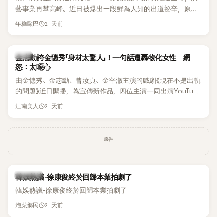
李智惠言語辱罵、動手等爭議，最終團體於 2002 年解散。 團
藝事業再攀高峰。近日被爆出一段鮮為人知的出道祕辛，原來
體解散後，李智惠轉型 solo，靠著綜藝與歌唱實力持續活躍演
他當年差點不是以演員身分出道，而是成為男團偶像的一員。
2 天前
年糕歐巴
藝圈。據悉，她當年能加入 S#arp，也與 李尚敏 的賞識有關。
感情方面，李智惠於 2017 年與圈外男友結婚，婚後育有兩個
女兒，一家四口生活幸福美滿。如今除了持續活躍於綜藝節
韓星
金志勳誇金憓秀「身材太驚人」！一句話遭轟物化女性 網
目，她經營的 YouTube 頻道也即將突破百萬訂閱，近年內容深
怒：太噁心
受網友喜愛，再度迎來事業第二春。
由金憓秀、金志勳、曹汝貞、金宰澈主演的戲劇《現在不是出軌
的問題》近日開播，為宣傳新作品，四位主演一同出演YouTube
節目，不料訪談中的一段發言卻意外掀起爭議。不少網友認
2 天前
江南美人
為，他將焦點放在金憓秀的身材，言論帶有「物化女性」意味，
引發大量批評。
廣告
熱議討論
韓娛熱議-徐康俊終於回歸本業拍劇了
韓娛熱議-徐康俊終於回歸本業拍劇了
2 天前
泡菜鄉民