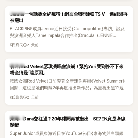
K-POP
Jennie一句話掀全網瘋猜！網友全聯想到BTS V 舊緋聞再
被翻出
BLACKPINK成員Jennie近日接受《Cosmopolitan》專訪，談及
與澳洲音樂人Tame Impala合作推出〈Dracula（JENNIE
Remix）〉的幕後故事，沒想到她一句關於「共同朋友」的回答，
2 天前
K氏鄉民
竟再次引發外界對她與BTS成員V緋聞的討論。
K-POP
有片/Red Velvet瑟琪演唱會淚崩！緊抱Yeri哭到停不下來
粉全猜是「這原因」
韓國女團Red Velvet日前帶著全新迷你專輯《Velvet Summer》
回歸，這也是她們時隔2年再度推出新作品。為慶祝出道12週
年，五位成員也一連舉辦三場粉絲演唱會，與粉絲共同回顧經
2 天前
K氏鄉民
典歌曲、帶來新歌舞台。不過，成員瑟琪卻在演出過程中數度
落淚，令人相當心疼。
K-POP
東海、Dara交往過？20年緋聞再被翻出 SE7EN竟是牽線
關鍵
Super Junior成員東海近日在YouTube節目《東海物與白頭銀