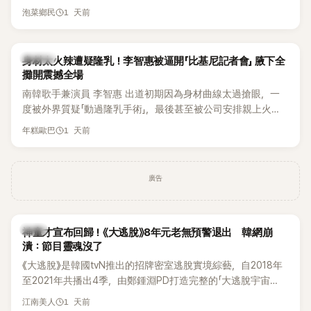
1 天前
泡菜鄉民
K-POP
身材太火辣遭疑隆乳！李智惠被逼開「比基尼記者會」 腋下全
攤開震撼全場
南韓歌手兼演員 李智惠 出道初期因為身材曲線太過搶眼，一
度被外界質疑「動過隆乳手術」，最後甚至被公司安排親上火
線，召開前所未見的「泳裝記者會」澄清。這場記者會後來還被
1 天前
年糕歐巴
韓國演藝圈點名為流傳至今的「三大記者會」之一。近日她在綜
藝節目中親口回憶這段「隆乳疑雲黑歷史」，話題再度被翻出來
熱議。 2日播出的 SBS 綜藝節目《我的經紀人太難搞－秘書
廣告
鎮》，邀請同時兼顧工作與育兒的演藝圈代表「媽媽群」——李智
惠、李賢怡、李恩亨，以第13位「My Star」身分登場，分享最真
實的生活日常。 節目一開始，李瑞鎮 率先與李智惠會合，兩人
韓星
邊搭車邊聊天，氣氛輕鬆。聊到最近的新聞，李瑞鎮突然直球
神童才宣布回歸！《大逃脫》8年元老無預警退出 韓網崩
潰：節目靈魂沒了
發問：「妳不是上新聞了？說妳去做整形？是人中縮短手術嗎？」
一貫犀利又不留情的問法，讓現場瞬間笑成一片。對此，李智
《大逃脫》是韓國tvN推出的招牌密室逃脫實境綜藝，自2018年
惠也毫不閃躲，淡定接招，兩人鬥嘴默契十足。 話題接著一路
至2021年共播出4季，由鄭鍾淵PD打造完整的「大逃脫宇宙
延燒到過去的爭議。李瑞鎮脫口補刀：「妳以前不是還在游泳池
（DTCU）」，憑藉燒腦劇情、電影級場景與龐大世界觀，累積
1 天前
江南美人
開過記者會？」直接點名她當年的風波。李智惠聽了忍不住笑