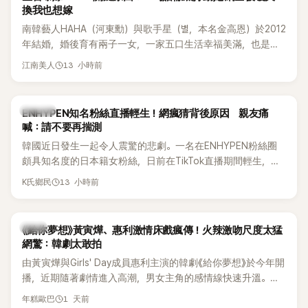
換我也想嫁
南韓藝人HAHA（河東勳）與歌手星（별，本名金高恩）於2012
年結婚，婚後育有兩子一女，一家五口生活幸福美滿，也是韓
國演藝圈公認的模範夫妻。近日，星首度公開當年決定嫁給
13 小時前
江南美人
HAHA的關鍵原因，竟是一句讓她至今仍難忘的話，也成為她
點頭步入婚姻的最大理由。
K-POP
ENHYPEN知名粉絲直播輕生！網瘋猜背後原因 親友痛
喊：請不要再揣測
韓國近日發生一起令人震驚的悲劇。一名在ENHYPEN粉絲圈
頗具知名度的日本籍女粉絲，日前在TikTok直播期間輕生，最
終不幸身亡，消息曝光後震驚韓網，也讓不少粉絲湧入社群平
13 小時前
K氏鄉民
台哀悼。事發後，死者親友也陸續出面證實噩耗，並呼籲外界
停止揣測，盼逝者安息。
韓劇
《給你夢想》黃寅燁、惠利激情床戲瘋傳！火辣激吻尺度太猛
網驚：韓劇太敢拍
由黃寅燁與Girls' Day成員惠利主演的韓劇《給你夢想》於今年開
播，近期隨著劇情進入高潮，男女主角的感情線快速升溫。最
新播出的第8集不僅上演火辣吻戲，更接連出現床戲橋段，讓
1 天前
年糕歐巴