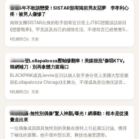
韓星
整整5年不敢談戀愛！SISTAR韶宥揭前男友惡夢 李孝利心
疼：被男人傷慘了
南韓女團SISTAR出身的歌手韶宥近日登上JTBC戀愛談話節目
《戀愛戰爭》，罕見談及自己的感情生活，不僅坦言已經整整5
年沒有談戀愛，更首度透露空窗至今的原因，全與上一段戀情
1 天前
K氏鄉民
有關，一番真心告白讓現場來賓都相當震驚。
K-POP
Jennie登Lollapalooza壓軸慘翻車！美媒狠批「像唱KTV」
韓網補刀：別再拿體力當藉口
BLACKPINK成員Jennie近日以個人歌手身分登上美國大型音樂
節《Lollapalooza Chicago》主舞台，不僅成為首位擔任該音樂
節Headliner（壓軸主秀）的K-POP女SOLO歌手，寫下全新紀
1 天前
K氏鄉民
錄。然而，演出結束後卻掀起兩極評價，不僅現場歌唱實力遭
部分網友質疑，就連美國當地媒體也毫不留情給出負評，甚至
形容整場演出「就像一場豪華KTV」。
熱議討論
韓娛熱議-無性別偶像「驚人神顏」曝光！網暴動：根本是從漫
畫走出來
一位偶像成員因其無性別的美貌在推特上引起廣泛討論，獲得
了極佳的迴響。他不僅外型出眾，舞技也備受讚譽。