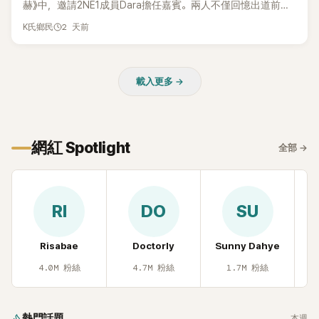
赫》中，邀請2NE1成員Dara擔任嘉賓。兩人不僅回憶出道前的
青澀往事，也首度聊起當年鬧得沸沸揚揚的緋聞，讓東海忍不
2 天前
K氏鄉民
住笑說：「真的有很多粉絲以為我們交往過。」
載入更多 →
網紅 Spotlight
全部
→
RI
DO
SU
Risabae
Doctorly
Sunny Dahye
H
4.0M
粉絲
4.7M
粉絲
1.7M
粉絲
熱門話題
本週