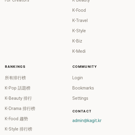
For Creators
K-Beauty
K-Food
K-Travel
K-Style
K-Biz
K-Medi
RANKINGS
COMMUNITY
所有排行榜
Login
K-Pop 話題榜
Bookmarks
K-Beauty 排行
Settings
K-Drama 排行榜
CONTACT
K-Food 趨勢
admin@kagit.kr
K-Style 排行榜