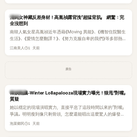
相關片段在網路上瘋傳，引發觀眾熱烈討論。
韓星
清純女神藏反差身材！高胤禎露背洩「超猛背肌」 網驚：完
全沒想到
南韓人氣女星高胤禎近年憑藉《Moving 異能》、《機智住院醫生
生活》、《愛情怎麼翻譯？》、《努力克服自卑的我們》等多部熱門
作品，躍升為韓劇新一代女神代表，不僅演技備受肯定，精緻
1 天前
江南美人
五官與清新空靈的氣質也擄獲大批粉絲。近日，她因分享一組
近況照意外掀起熱議，不是因為仙氣十足的美貌，而是藏在纖
細身材下的超狂背肌與肩膀線條，反差感十足，讓不少網友看
廣告
傻直呼：「原來她身材這麼猛！」
熱議討論
韓娛熱議-Winter Lollapalooza現場實力曝光！狠甩「對嘴」
質疑
她以穩定的現場演唱實力，直接平息了這段時間以來的「對嘴」
爭議。明明瘦到像只剩骨頭，怎麼還能唱出這麼驚人的爆發力
和音量？
1 天前
泡菜鄉民