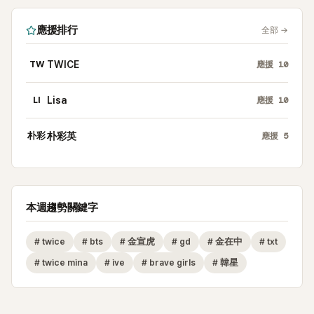
應援排行
全部
→
TW
TWICE
應援
10
LI
Lisa
應援
10
朴彩
朴彩英
應援
5
本週趨勢關鍵字
#
twice
#
bts
#
金宣虎
#
gd
#
金在中
#
txt
#
twice mina
#
ive
#
brave girls
#
韓星