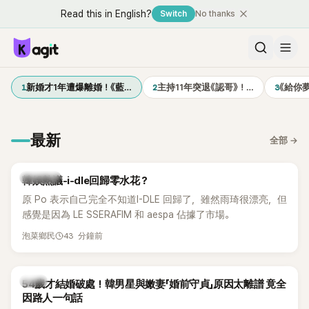
Read this in English?
Switch
No thanks
1
2
3
新婚才1年遭爆離婚！《藍…
主持11年突退《認哥》！…
《給你
最新
全部
→
熱議討論
韓娛熱議-i-dle回歸零水花？
原 Po 表示自己完全不知道I-DLE 回歸了，雖然雨琦很漂亮，但
感覺是因為 LE SSERAFIM 和 aespa 佔據了市場。
43 分鐘前
泡菜鄉民
韓星
54歲才結婚破處！韓男星與嫩妻「婚前守貞」原因太離譜 竟全
因路人一句話