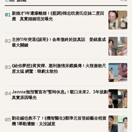
新婚才1年遭爆離婚！《藍調》韓志旼唐氏症姊二度回
01
應 真實婚姻現況曝光
主持11年突退《認哥》！金希澈終於說真話 姜鎬童成
02
最大關鍵
《給你夢想》黃寅燁、惠利激情床戲瘋傳！火辣激吻尺
03
度太猛 網驚：韓劇太敢拍
Jennie無預警宣布「暫時休息」！鬆口未來2、3年規劃
04
真實原因曝光
劉在錫也救不了！《機智醫生》鄭準元首登綜藝全程當
05
機 1舉動遭酸：太沒誠意