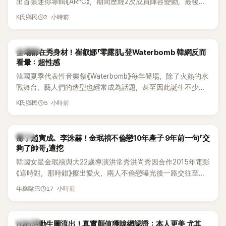
出首張迷你專輯《AR^C》，期間歷經2次成員陣容變動，最後一
張作品則是2025年11月推出的〈Skiid〉。沒想到出道不到2年，
2 小時前
K氏鄉民
所屬公司MYSTIC STORY便在2026年6月23日宣布結束ARrC
的團體活動，7名成員未來將各自發展，消息一出也讓粉絲相
當錯愕。
K-POP
全場都在秀身材！崔叡娜「零露肌」登Waterbomb 韓網反而
看暈：超性感
韓國夏季代表性音樂祭《Waterbomb》每年登場，除了火熱的水
戰舞台，藝人們的造型也經常成為話題，甚至因此誕生不少
「Waterbomb女神」、「Waterbomb男神」。過去包括泫雅、宣
5 小時前
K氏鄉民
美、請夏、BLACKPINK成員及權恩妃等人，都曾憑藉性感舞台
掀起熱烈討論。
韓星
掰了趙寅成、李洙赫！金珉禧不倫戀10年產子 9年前一句「交
夠了帥哥」遭挖
韓國女星金珉禧與大22歲導演洪常秀洪尚秀因合作2015年電影
《這時對，那時錯》擦出愛火，兩人不倫戀曝光後一路交往至
今，戀情已持續近10年，並於去年迎來兩人的兒子。金珉禧也
17 小時前
年糕歐巴
將透過洪常秀執導的新片《無處安放我的眼睛》（暫譯，
Nowhere To Lay My Eyes）正式回歸大銀幕，這也是她產後
首度以演員身分復出。不過，新片尚未上映，她9年前電影中的
K-POP
H2H活動生圖流出！真實顏值獲韓網認證：本人更美 尤其