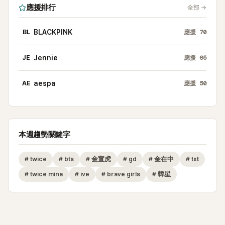
應援排行
全部
→
BL
BLACKPINK
應援
70
JE
Jennie
應援
65
AE
aespa
應援
50
本週趨勢關鍵字
#
twice
#
bts
#
金宣虎
#
gd
#
金在中
#
txt
#
twice mina
#
ive
#
brave girls
#
韓星