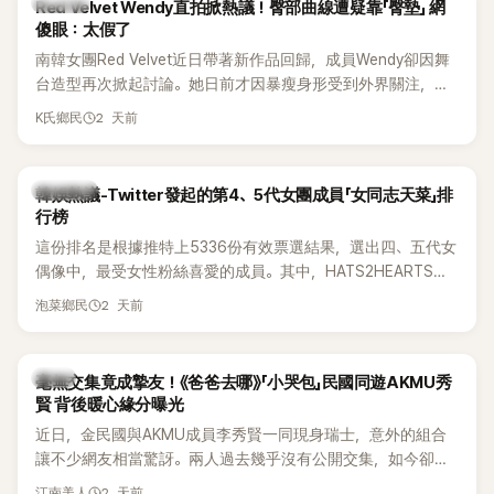
K-POP
Red Velvet Wendy直拍掀熱議！臀部曲線遭疑靠「臀墊」 網
傻眼：太假了
南韓女團Red Velvet近日帶著新作品回歸，成員Wendy卻因舞
台造型再次掀起討論。她日前才因暴瘦身形受到外界關注，又
被質疑在舞台上使用臀墊，如今最新打歌舞台曝光後，再度因
2 天前
K氏鄉民
身形比例引發熱議。
熱議討論
韓娛熱議-Twitter發起的第4、5代女團成員「女同志天菜」排
行榜
這份排名是根據推特上5336份有效票選結果，選出四、五代女
偶像中，最受女性粉絲喜愛的成員。其中，HATS2HEARTS成
員包攬了前三名，展現了她們在女性社群中的高人氣。
2 天前
泡菜鄉民
韓星
毫無交集竟成摯友！《爸爸去哪》「小哭包」民國同遊AKMU秀
賢 背後暖心緣分曝光
近日，金民國與AKMU成員李秀賢一同現身瑞士，意外的組合
讓不少網友相當驚訝。兩人過去幾乎沒有公開交集，如今卻一
起踏上瑞士之旅，也讓粉絲紛紛好奇：「他們到底是怎麼認識
2 天前
江南美人