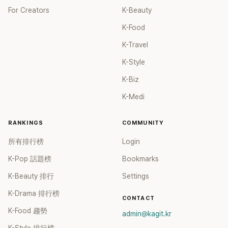
For Creators
K-Beauty
K-Food
K-Travel
K-Style
K-Biz
K-Medi
RANKINGS
COMMUNITY
所有排行榜
Login
K-Pop 話題榜
Bookmarks
K-Beauty 排行
Settings
K-Drama 排行榜
CONTACT
K-Food 趨勢
admin@kagit.kr