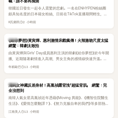
喊：請不要再揣測
韓國近日發生一起令人震驚的悲劇。一名在ENHYPEN粉絲圈
頗具知名度的日本籍女粉絲，日前在TikTok直播期間輕生，最
終不幸身亡，消息曝光後震驚韓網，也讓不少粉絲湧入社群平
2 小時前
K氏鄉民
台哀悼。事發後，死者親友也陸續出面證實噩耗，並呼籲外界
停止揣測，盼逝者安息。
韓劇
《給你夢想》黃寅燁、惠利激情床戲瘋傳！火辣激吻尺度太猛
網驚：韓劇太敢拍
由黃寅燁與Girls' Day成員惠利主演的韓劇《給你夢想》於今年開
播，近期隨著劇情進入高潮，男女主角的感情線快速升溫。最
新播出的第8集不僅上演火辣吻戲，更接連出現床戲橋段，讓
13 小時前
年糕歐巴
相關片段在網路上瘋傳，引發觀眾熱烈討論。
韓星
清純女神藏反差身材！高胤禎露背洩「超猛背肌」 網驚：完
全沒想到
南韓人氣女星高胤禎近年憑藉《Moving 異能》、《機智住院醫生
生活》、《愛情怎麼翻譯？》、《努力克服自卑的我們》等多部熱門
作品，躍升為韓劇新一代女神代表，不僅演技備受肯定，精緻
13 小時前
江南美人
五官與清新空靈的氣質也擄獲大批粉絲。近日，她因分享一組