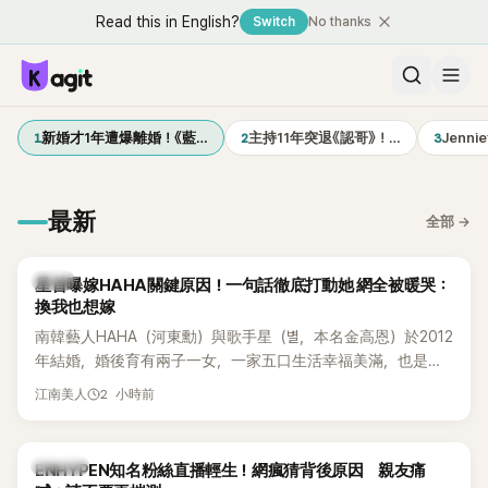
Read this in English?
Switch
No thanks
1
2
3
新婚才1年遭爆離婚！《藍…
主持11年突退《認哥》！…
Jenn
最新
全部
→
韓星
星首曝嫁HAHA關鍵原因！一句話徹底打動她 網全被暖哭：
換我也想嫁
南韓藝人HAHA（河東勳）與歌手星（별，本名金高恩）於2012
年結婚，婚後育有兩子一女，一家五口生活幸福美滿，也是韓
國演藝圈公認的模範夫妻。近日，星首度公開當年決定嫁給
2 小時前
江南美人
HAHA的關鍵原因，竟是一句讓她至今仍難忘的話，也成為她
點頭步入婚姻的最大理由。
K-POP
ENHYPEN知名粉絲直播輕生！網瘋猜背後原因 親友痛