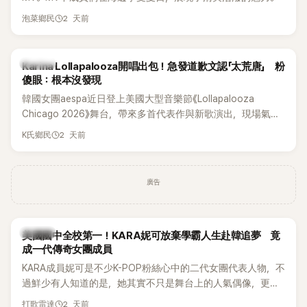
2 天前
泡菜鄉民
K-POP
Karina Lollapalooza開唱出包！急發道歉文認「太荒唐」 粉
傻眼：根本沒發現
韓國女團aespa近日登上美國大型音樂節《Lollapalooza
Chicago 2026》舞台，帶來多首代表作與新歌演出，現場氣氛
嗨翻。不過，成員Karina卻在演出後主動坦承，自己因為太緊
2 天前
K氏鄉民
張，在表演過程中一度忘記歌詞，還親自向粉絲道歉。
廣告
K-POP
美國國中全校第一！KARA妮可放棄學霸人生赴韓追夢 竟
成一代傳奇女團成員
KARA成員妮可是不少K-POP粉絲心中的二代女團代表人物，不
過鮮少有人知道的是，她其實不只是舞台上的人氣偶像，更是
一名不折不扣的學霸。她日前在節目中透露，自己在美國就讀
2 天前
打歌雷達