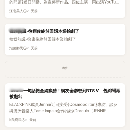
的問題》近日開播，為宣傳新作品，四位主演一同出演YouTube
節目，不料訪談中的一段發言卻意外掀起爭議。不少網友認
2 天前
江南美人
為，他將焦點放在金憓秀的身材，言論帶有「物化女性」意味，
引發大量批評。
熱議討論
韓娛熱議-徐康俊終於回歸本業拍劇了
韓娛熱議-徐康俊終於回歸本業拍劇了
2 天前
泡菜鄉民
廣告
K-POP
Jennie一句話掀全網瘋猜！網友全聯想到BTS V 舊緋聞再
被翻出
BLACKPINK成員Jennie近日接受《Cosmopolitan》專訪，談及
與澳洲音樂人Tame Impala合作推出〈Dracula（JENNIE
Remix）〉的幕後故事，沒想到她一句關於「共同朋友」的回答，
2 天前
K氏鄉民
竟再次引發外界對她與BTS成員V緋聞的討論。