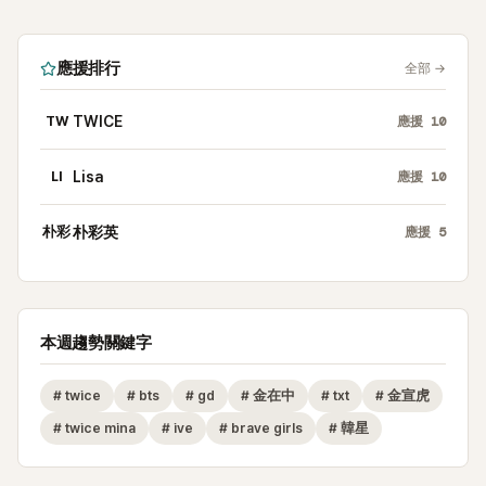
應援排行
全部
→
TW
TWICE
應援
10
LI
Lisa
應援
10
朴彩
朴彩英
應援
5
本週趨勢關鍵字
#
twice
#
bts
#
gd
#
金在中
#
txt
#
金宣虎
#
twice mina
#
ive
#
brave girls
#
韓星