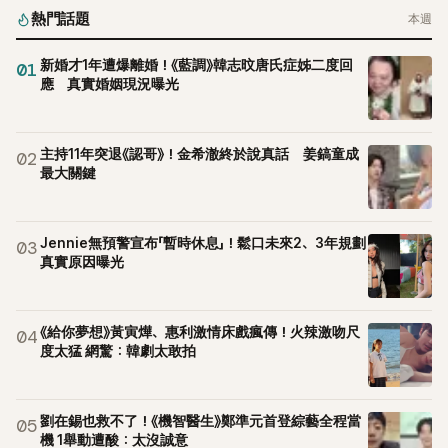
熱門話題
本週
新婚才1年遭爆離婚！《藍調》韓志旼唐氏症姊二度回
01
應 真實婚姻現況曝光
主持11年突退《認哥》！金希澈終於說真話 姜鎬童成
02
最大關鍵
Jennie無預警宣布「暫時休息」！鬆口未來2、3年規劃
03
真實原因曝光
《給你夢想》黃寅燁、惠利激情床戲瘋傳！火辣激吻尺
04
度太猛 網驚：韓劇太敢拍
劉在錫也救不了！《機智醫生》鄭準元首登綜藝全程當
05
機 1舉動遭酸：太沒誠意