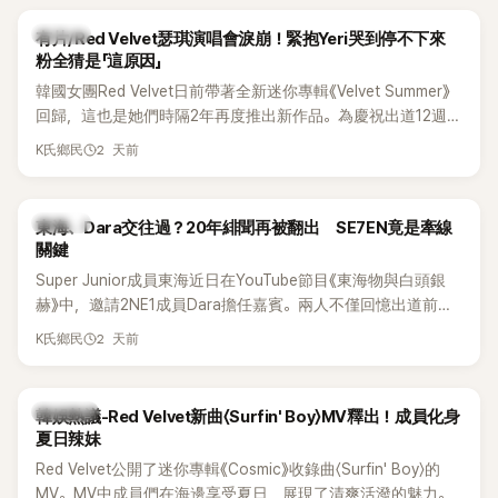
K-POP
有片/Red Velvet瑟琪演唱會淚崩！緊抱Yeri哭到停不下來
粉全猜是「這原因」
韓國女團Red Velvet日前帶著全新迷你專輯《Velvet Summer》
回歸，這也是她們時隔2年再度推出新作品。為慶祝出道12週
年，五位成員也一連舉辦三場粉絲演唱會，與粉絲共同回顧經
2 天前
K氏鄉民
典歌曲、帶來新歌舞台。不過，成員瑟琪卻在演出過程中數度
落淚，令人相當心疼。
K-POP
東海、Dara交往過？20年緋聞再被翻出 SE7EN竟是牽線
關鍵
Super Junior成員東海近日在YouTube節目《東海物與白頭銀
赫》中，邀請2NE1成員Dara擔任嘉賓。兩人不僅回憶出道前的
青澀往事，也首度聊起當年鬧得沸沸揚揚的緋聞，讓東海忍不
2 天前
K氏鄉民
住笑說：「真的有很多粉絲以為我們交往過。」
熱議討論
韓娛熱議-Red Velvet新曲〈Surfin' Boy〉MV釋出！成員化身
夏日辣妹
Red Velvet公開了迷你專輯《Cosmic》收錄曲〈Surfin' Boy〉的
MV。MV中成員們在海邊享受夏日，展現了清爽活潑的魅力。