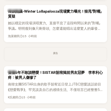
近況照意外掀起熱議，不是因為仙氣十足的美貌，而是藏在纖
細身材下的超狂背肌與肩膀線條，反差感十足，讓不少網友看
熱議討論
韓娛熱議-Winter Lollapalooza現場實力曝光！狠甩「對嘴」
傻直呼：「原來她身材這麼猛！」
質疑
她以穩定的現場演唱實力，直接平息了這段時間以來的「對嘴」
爭議。明明瘦到像只剩骨頭，怎麼還能唱出這麼驚人的爆發力
和音量？
15 小時前
泡菜鄉民
廣告
韓星
整整5年不敢談戀愛！SISTAR韶宥揭前男友惡夢 李孝利心
疼：被男人傷慘了
南韓女團SISTAR出身的歌手韶宥近日登上JTBC戀愛談話節目
《戀愛戰爭》，罕見談及自己的感情生活，不僅坦言已經整整5
年沒有談戀愛，更首度透露空窗至今的原因，全與上一段戀情
15 小時前
K氏鄉民
有關，一番真心告白讓現場來賓都相當震驚。