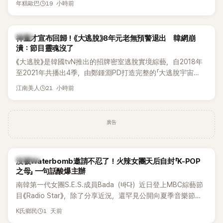
19 小時前
年糕歐巴
韓國演藝圈點名為流傳至今的「三大記者會」之一。近日她在綜
藝節目中親口回憶這段「隆乳疑雲黑歷史」，話題再度被翻出來
熱議。 2日播出的 SBS 綜藝節目《我的經紀人太難搞－秘書
韓星
神童才宣布回歸！《大逃脫》8年元老無預警退出 韓網崩
鎮》，邀請同時兼顧工作與育兒的演藝圈代表「媽媽群」——李智
潰：節目靈魂沒了
惠、李賢怡、李恩亨，以第13位「My Star」身分登場，分享最真
《大逃脫》是韓國tvN推出的招牌密室逃脫實境綜藝，自2018年
實的生活日常。 節目一開始，李瑞鎮 率先與李智惠會合，兩人
至2021年共播出4季，由鄭鍾淵PD打造完整的「大逃脫宇宙
邊搭車邊聊天，氣氛輕鬆。聊到最近的新聞，李瑞鎮突然直球
（DTCU）」，憑藉燒腦劇情、電影級場景與龐大世界觀，累積
發問：「妳不是上新聞了？說妳去做整形？是人中縮短手術嗎？」
21 小時前
江南美人
大批死忠粉絲，被譽為韓國最具代表性的密室逃脫綜藝之一。
一貫犀利又不留情的問法，讓現場瞬間笑成一片。對此，李智
惠也毫不閃躲，淡定接招，兩人鬥嘴默契十足。 話題接著一路
延燒到過去的爭議。李瑞鎮脫口補刀：「妳以前不是還在游泳池
廣告
開過記者會？」直接點名她當年的風波。李智惠聽了忍不住笑
說：「哥怎麼連這個都知道？」李瑞鎮則回嘴：「那時候新聞鬧那
麼大，不知道才奇怪吧。」一來一往，氣氛反而更加輕鬆。 談到
K-POP
沒被Waterbomb邀請不忍了！火辣女團天后自封「K-POP
當年情況，李智惠終於鬆口坦言，當時確實被質疑動過隆胸手
之母」 一句話酸爆主辦
術。她回憶：「拍了比基尼照片之後，就開始被說是不是去隆乳
南韓第一代女團S.E.S.成員Bada（바다）近日登上MBC綜藝節
了。」為了澄清誤會，她只好親自站出來說清楚。 李智惠進一步
目《Radio Star》，除了分享近況，還罕見公開向夏季音樂節
解釋，當時隆胸手術幾乎只有「腋下切開」一種方式，「所以我就
Waterbomb喊話，笑稱自己至今從未受邀演出，更幽默表示：
想，既然一直說我有做，那我乾脆把腋下給大家看，證明我根
1 天前
K氏鄉民
「我名字就叫『Bada（海）』，Waterbomb卻沒找我，這根本只
本沒動過。」一句話說完，全場瞬間炸鍋，來賓又驚又笑。 事實