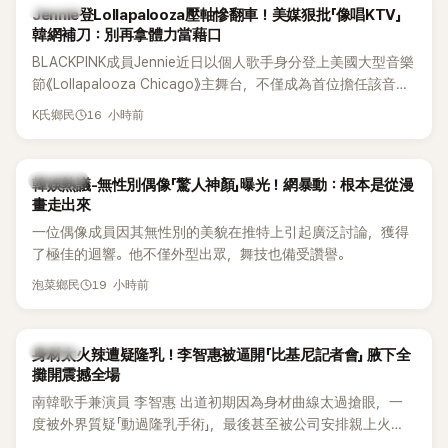
K-POP
Jennie登Lollapalooza壓軸慘翻車！美媒狠批「像唱KTV」
韓網補刀：別再拿體力當藉口
BLACKPINK成員Jennie近日以個人歌手身分登上美國大型音樂
節《Lollapalooza Chicago》主舞台，不僅成為首位擔任該音樂
節Headliner（壓軸主秀）的K-POP女SOLO歌手，寫下全新紀
16 小時前
K氏鄉民
錄。然而，演出結束後卻掀起兩極評價，不僅現場歌唱實力遭
部分網友質疑，就連美國當地媒體也毫不留情給出負評，甚至
形容整場演出「就像一場豪華KTV」。
熱議討論
韓娛熱議-無性別偶像「驚人神顏」曝光！網暴動：根本是從漫
畫走出來
一位偶像成員因其無性別的美貌在推特上引起廣泛討論，獲得
了極佳的迴響。他不僅外型出眾，舞技也備受讚譽。
19 小時前
泡菜鄉民
K-POP
身材太火辣遭疑隆乳！李智惠被逼開「比基尼記者會」 腋下全
攤開震撼全場
南韓歌手兼演員 李智惠 出道初期因為身材曲線太過搶眼，一
度被外界質疑「動過隆乳手術」，最後甚至被公司安排親上火
線，召開前所未見的「泳裝記者會」澄清。這場記者會後來還被