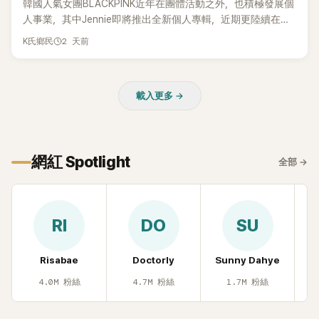
韓國人氣女團BLACKPINK近年在團體活動之外，也積極發展個
人事業，其中Jennie即將推出全新個人專輯，近期更陸續在演
出中搶先公開新歌，引發粉絲高度期待。不過，她近日受訪時
2 天前
K氏鄉民
也透露，完成今年夏季音樂節行程後，將暫時放慢腳步，替自
己安排一段休息時間。
載入更多 →
網紅 Spotlight
全部
→
RI
DO
SU
Risabae
Doctorly
Sunny Dahye
H
4.0M
粉絲
4.7M
粉絲
1.7M
粉絲