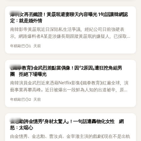
是懂了皮毛。」一番話笑翻全場，也引發網友熱議。
上，早在 2006 年，李智惠就為了證明自己沒有「隆乳」，真的
召開了一場泳裝記者招待會。當時她穿著比基尼站在一排攝影
韓星
爆料女再丟鐵證！黃晸珉避妻聊天內容曝光 1句話讓韓網認
機前，面對媒體擺出各種姿勢，畫面至今仍被網友津津樂道。
定：就是婚外情
這段為平息爭議、直接公開腋下畫面自證清白的往事再度被提
南韓影帝黃晸珉近日深陷私生活爭議，經紀公司日前強硬表
起，節目現場立刻充滿驚呼聲與笑聲，也再次讓人見識到她面
示，網路爆料者A某是涉嫌長期跟蹤黃晸珉的嫌疑人，已採取
對流言時「豁出去」的直率性格。其實她過去也曾在 SBS 節目
法律行動。不過，A某並未因此停止發聲，5日再度透過社群平
《脫掉鞋子恢單4Men》 中，親自公開那張當年引發話題的「腋下
1 天前
年糕歐巴
台公開更多內容，反駁經紀公司的說法，強調兩人的聯繫一直
比基尼照」，再次重提這段至今仍被粉絲視為黑歷史代表作的事
都是「雙向互動」，並非外界所稱的單方面騷擾。
件。 回顧李智惠的演藝路，她於 1998 年以混聲團體 S#arp 成
員身分出道，該團在 2000 年代初期紅極一時，由李智惠、徐
韓星
《鐵拳教育》金武烈差點當偶像！因「2原因」遭狂挖角組男
智英兩位女成員，以及張錫炫、Chris Kim 兩位男成員組成。不
團 拒絕下場曝光
過後來爆出長達四年的團內霸凌風波，甚至傳出徐智英母親對
南韓演員金武烈近來憑藉Netflix影集《鐵拳教育》紅遍全球，演
李智惠言語辱罵、動手等爭議，最終團體於 2002 年解散。 團
藝事業再攀高峰。近日被爆出一段鮮為人知的出道祕辛，原來
體解散後，李智惠轉型 solo，靠著綜藝與歌唱實力持續活躍演
他當年差點不是以演員身分出道，而是成為男團偶像的一員。
2 天前
年糕歐巴
藝圈。據悉，她當年能加入 S#arp，也與 李尚敏 的賞識有關。
感情方面，李智惠於 2017 年與圈外男友結婚，婚後育有兩個
女兒，一家四口生活幸福美滿。如今除了持續活躍於綜藝節
韓星
金志勳誇金憓秀「身材太驚人」！一句話遭轟物化女性 網
目，她經營的 YouTube 頻道也即將突破百萬訂閱，近年內容深
怒：太噁心
受網友喜愛，再度迎來事業第二春。
由金憓秀、金志勳、曹汝貞、金宰澈主演的戲劇《現在不是出軌