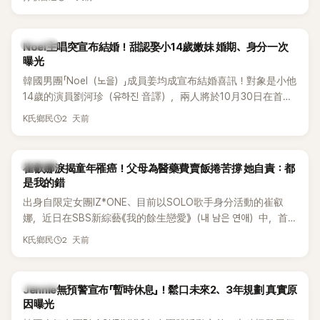
國中時，曾拿下全校第一名，優異成績曝光後，再度掀起網友
熱議。
K-POP
Noel主唱突宣布結婚！甜認娶小14歲嫩妹 婚期、身分一次
曝光
韓國男團「Noel（노을）」成員姜均成宣布結婚喜訊！對象是小他
14歲的演員劉河珍（유하진 音譯），兩人將於10月30日在首爾
低調舉辦婚禮，消息一出立刻引發關注。
2 天前
K氏鄉民
K-POP
崔叡娜淚揭童年罹癌！父母為醫藥費賣飯捲苦撐 她自責：都
是我的錯
出身自限定女團IZ*ONE、目前以SOLO歌手身分活動的崔叡
娜，近日在SBS新綜藝《我的餘生戀愛》（내 남은 연애）中，首
度談起自己幼年罹患小兒癌的經歷，回憶起父母為了籌措醫療
2 天前
K氏鄉民
費四處奔波，甚至靠賣飯捲維持生計，讓她忍不住當場落淚，
坦言年幼時一度認為「都是我的錯」。
K-POP
Jennie無預警宣布「暫時休息」！鬆口未來2、3年規劃 真實原
因曝光