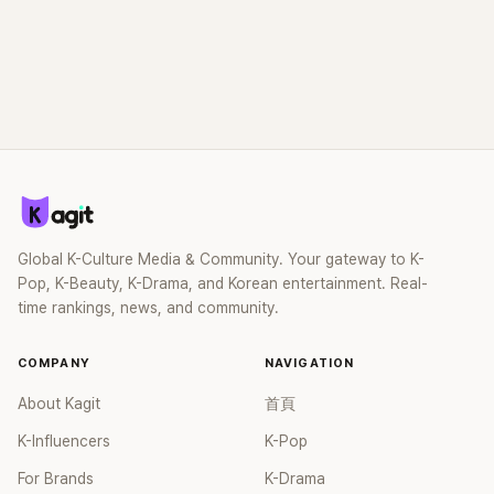
Global K-Culture Media & Community. Your gateway to K-
Pop, K-Beauty, K-Drama, and Korean entertainment. Real-
time rankings, news, and community.
COMPANY
NAVIGATION
About Kagit
首頁
K-Influencers
K-Pop
For Brands
K-Drama