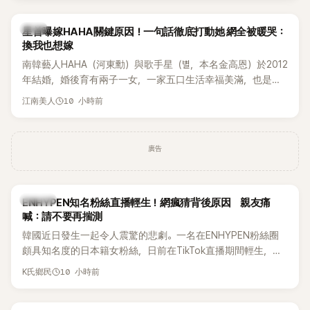
韓星
星首曝嫁HAHA關鍵原因！一句話徹底打動她 網全被暖哭：
換我也想嫁
南韓藝人HAHA（河東勳）與歌手星（별，本名金高恩）於2012
年結婚，婚後育有兩子一女，一家五口生活幸福美滿，也是韓
國演藝圈公認的模範夫妻。近日，星首度公開當年決定嫁給
10 小時前
江南美人
HAHA的關鍵原因，竟是一句讓她至今仍難忘的話，也成為她
點頭步入婚姻的最大理由。
廣告
K-POP
ENHYPEN知名粉絲直播輕生！網瘋猜背後原因 親友痛
喊：請不要再揣測
韓國近日發生一起令人震驚的悲劇。一名在ENHYPEN粉絲圈
頗具知名度的日本籍女粉絲，日前在TikTok直播期間輕生，最
終不幸身亡，消息曝光後震驚韓網，也讓不少粉絲湧入社群平
10 小時前
K氏鄉民
台哀悼。事發後，死者親友也陸續出面證實噩耗，並呼籲外界
停止揣測，盼逝者安息。