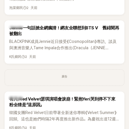
2 天前
泡菜鄉民
K-POP
Jennie一句話掀全網瘋猜！網友全聯想到BTS V 舊緋聞再
被翻出
BLACKPINK成員Jennie近日接受《Cosmopolitan》專訪，談及
與澳洲音樂人Tame Impala合作推出〈Dracula（JENNIE
Remix）〉的幕後故事，沒想到她一句關於「共同朋友」的回答，
2 天前
K氏鄉民
竟再次引發外界對她與BTS成員V緋聞的討論。
廣告
K-POP
有片/Red Velvet瑟琪演唱會淚崩！緊抱Yeri哭到停不下來
粉全猜是「這原因」
韓國女團Red Velvet日前帶著全新迷你專輯《Velvet Summer》
回歸，這也是她們時隔2年再度推出新作品。為慶祝出道12週
年，五位成員也一連舉辦三場粉絲演唱會，與粉絲共同回顧經
2 天前
K氏鄉民