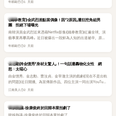
《脫掉鞋子恢單4Men》 中，親自公開那張當年引發話題的「腋下
1 天前
年糕歐巴
台公開更多內容，反駁經紀公司的說法，強調兩人的聯繫一直
比基尼照」，再次重提這段至今仍被粉絲視為黑歷史代表作的事
都是「雙向互動」，並非外界所稱的單方面騷擾。
件。 回顧李智惠的演藝路，她於 1998 年以混聲團體 S#arp 成
員身分出道，該團在 2000 年代初期紅極一時，由李智惠、徐
韓星
《鐵拳教育》金武烈差點當偶像！因「2原因」遭狂挖角組男
智英兩位女成員，以及張錫炫、Chris Kim 兩位男成員組成。不
團 拒絕下場曝光
過後來爆出長達四年的團內霸凌風波，甚至傳出徐智英母親對
南韓演員金武烈近來憑藉Netflix影集《鐵拳教育》紅遍全球，演
李智惠言語辱罵、動手等爭議，最終團體於 2002 年解散。 團
藝事業再攀高峰。近日被爆出一段鮮為人知的出道祕辛，原來
體解散後，李智惠轉型 solo，靠著綜藝與歌唱實力持續活躍演
他當年差點不是以演員身分出道，而是成為男團偶像的一員。
2 天前
年糕歐巴
藝圈。據悉，她當年能加入 S#arp，也與 李尚敏 的賞識有關。
感情方面，李智惠於 2017 年與圈外男友結婚，婚後育有兩個
女兒，一家四口生活幸福美滿。如今除了持續活躍於綜藝節
韓星
金志勳誇金憓秀「身材太驚人」！一句話遭轟物化女性 網
目，她經營的 YouTube 頻道也即將突破百萬訂閱，近年內容深
怒：太噁心
受網友喜愛，再度迎來事業第二春。
由金憓秀、金志勳、曹汝貞、金宰澈主演的戲劇《現在不是出軌
的問題》近日開播，為宣傳新作品，四位主演一同出演YouTube
節目，不料訪談中的一段發言卻意外掀起爭議。不少網友認
2 天前
江南美人
為，他將焦點放在金憓秀的身材，言論帶有「物化女性」意味，
引發大量批評。
熱議討論
韓娛熱議-徐康俊終於回歸本業拍劇了
韓娛熱議-徐康俊終於回歸本業拍劇了