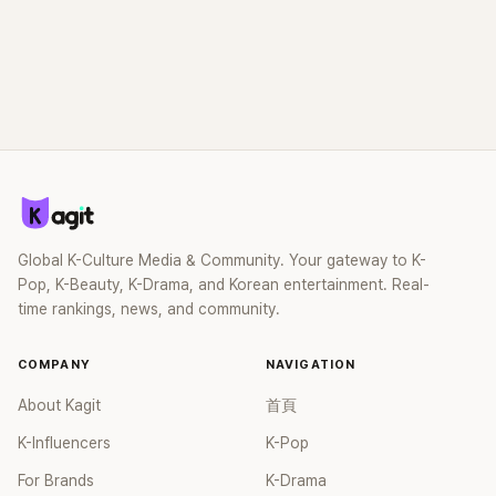
Global K-Culture Media & Community. Your gateway to K-
Pop, K-Beauty, K-Drama, and Korean entertainment. Real-
time rankings, news, and community.
COMPANY
NAVIGATION
About Kagit
首頁
K-Influencers
K-Pop
For Brands
K-Drama