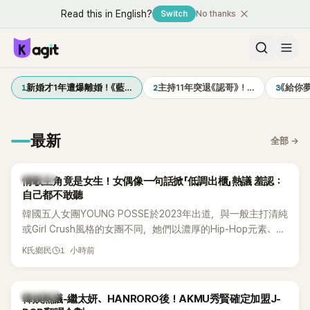
Read this in English?
Switch
No thanks
1
2
3
新婚才1年遭爆離婚！《藍…
主持11年突退《認哥》！…
《給你
最新
全部
→
K-POP
情歌主角竟是女生！女偶像一句話掀「低調出櫃」熱議 羞認：
自己都不敢聽
韓國五人女團YOUNG POSSE於2023年出道，與一般主打清純
或Girl Crush風格的女團不同，她們以濃厚的Hip-Hop元素、自
創Rap及成員親自參與創作為特色，MV也融入美式街頭、塗
1 小時前
K氏鄉民
鴉、滑板等文化元素。雖然並非出身四大經紀公司，仍憑藉鮮
明的音樂風格，在海外尤其是歐美市場累積不少人氣，逐漸成
為第五代女團中極具辨識度的新生代代表之一。
熱議討論
韓娛熱議-繼太妍、HANRORO後！AKMU秀賢確定加盟J-