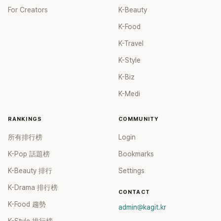
For Creators
K-Beauty
K-Food
K-Travel
K-Style
K-Biz
K-Medi
RANKINGS
COMMUNITY
所有排行榜
Login
K-Pop 話題榜
Bookmarks
K-Beauty 排行
Settings
K-Drama 排行榜
CONTACT
K-Food 趨勢
admin@kagit.kr