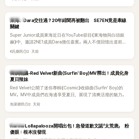
典歌曲、帶來新歌舞台。不過，成員瑟琪卻在演出過程中數度
落淚，令人相當心疼。
K-POP
東海、Dara交往過？20年緋聞再被翻出 SE7EN竟是牽線
關鍵
Super Junior成員東海近日在YouTube節目《東海物與白頭銀
赫》中，邀請2NE1成員Dara擔任嘉賓。兩人不僅回憶出道前的
青澀往事，也首度聊起當年鬧得沸沸揚揚的緋聞，讓東海忍不
2 天前
K氏鄉民
住笑說：「真的有很多粉絲以為我們交往過。」
熱議討論
韓娛熱議-Red Velvet新曲〈Surfin' Boy〉MV釋出！成員化身
夏日辣妹
Red Velvet公開了迷你專輯《Cosmic》收錄曲〈Surfin' Boy〉的
MV。MV中成員們在海邊享受夏日，展現了清爽活潑的魅力。
2 天前
泡菜鄉民
K-POP
Karina Lollapalooza開唱出包！急發道歉文認「太荒唐」 粉
傻眼：根本沒發現