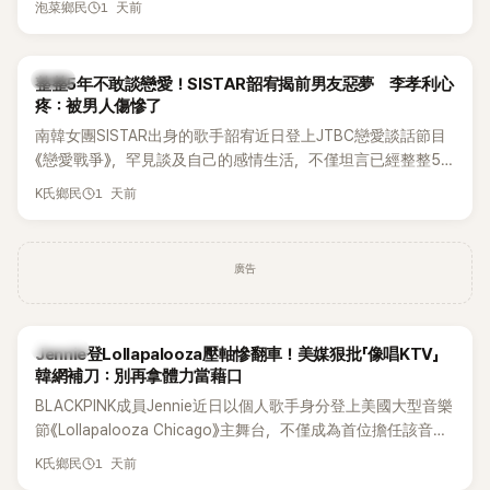
1 天前
泡菜鄉民
韓星
整整5年不敢談戀愛！SISTAR韶宥揭前男友惡夢 李孝利心
疼：被男人傷慘了
南韓女團SISTAR出身的歌手韶宥近日登上JTBC戀愛談話節目
《戀愛戰爭》，罕見談及自己的感情生活，不僅坦言已經整整5
年沒有談戀愛，更首度透露空窗至今的原因，全與上一段戀情
1 天前
K氏鄉民
有關，一番真心告白讓現場來賓都相當震驚。
廣告
K-POP
Jennie登Lollapalooza壓軸慘翻車！美媒狠批「像唱KTV」
韓網補刀：別再拿體力當藉口
BLACKPINK成員Jennie近日以個人歌手身分登上美國大型音樂
節《Lollapalooza Chicago》主舞台，不僅成為首位擔任該音樂
節Headliner（壓軸主秀）的K-POP女SOLO歌手，寫下全新紀
1 天前
K氏鄉民
錄。然而，演出結束後卻掀起兩極評價，不僅現場歌唱實力遭