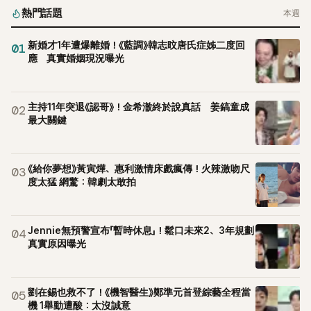
熱門話題
本週
新婚才1年遭爆離婚！《藍調》韓志旼唐氏症姊二度回
01
應 真實婚姻現況曝光
主持11年突退《認哥》！金希澈終於說真話 姜鎬童成
02
最大關鍵
《給你夢想》黃寅燁、惠利激情床戲瘋傳！火辣激吻尺
03
度太猛 網驚：韓劇太敢拍
Jennie無預警宣布「暫時休息」！鬆口未來2、3年規劃
04
真實原因曝光
劉在錫也救不了！《機智醫生》鄭準元首登綜藝全程當
05
機 1舉動遭酸：太沒誠意