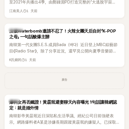
至2021年共播出4季，由鄭鍾淵PD打造完整的「大逃脫宇宙
邊搭車邊聊天，氣氛輕鬆。聊到最近的新聞，李瑞鎮突然直球
（DTCU）」，憑藉燒腦劇情、電影級場景與龐大世界觀，累積
發問：「妳不是上新聞了？說妳去做整形？是人中縮短手術嗎？」
1 天前
江南美人
大批死忠粉絲，被譽為韓國最具代表性的密室逃脫綜藝之一。
一貫犀利又不留情的問法，讓現場瞬間笑成一片。對此，李智
惠也毫不閃躲，淡定接招，兩人鬥嘴默契十足。 話題接著一路
延燒到過去的爭議。李瑞鎮脫口補刀：「妳以前不是還在游泳池
K-POP
沒被Waterbomb邀請不忍了！火辣女團天后自封「K-POP
開過記者會？」直接點名她當年的風波。李智惠聽了忍不住笑
之母」 一句話酸爆主辦
說：「哥怎麼連這個都知道？」李瑞鎮則回嘴：「那時候新聞鬧那
南韓第一代女團S.E.S.成員Bada（바다）近日登上MBC綜藝節
麼大，不知道才奇怪吧。」一來一往，氣氛反而更加輕鬆。 談到
目《Radio Star》，除了分享近況，還罕見公開向夏季音樂節
當年情況，李智惠終於鬆口坦言，當時確實被質疑動過隆胸手
Waterbomb喊話，笑稱自己至今從未受邀演出，更幽默表示：
1 天前
K氏鄉民
術。她回憶：「拍了比基尼照片之後，就開始被說是不是去隆乳
「我名字就叫『Bada（海）』，Waterbomb卻沒找我，這根本只
了。」為了澄清誤會，她只好親自站出來說清楚。 李智惠進一步
是懂了皮毛。」一番話笑翻全場，也引發網友熱議。
解釋，當時隆胸手術幾乎只有「腋下切開」一種方式，「所以我就
想，既然一直說我有做，那我乾脆把腋下給大家看，證明我根
廣告
本沒動過。」一句話說完，全場瞬間炸鍋，來賓又驚又笑。 事實
上，早在 2006 年，李智惠就為了證明自己沒有「隆乳」，真的
召開了一場泳裝記者招待會。當時她穿著比基尼站在一排攝影
韓星
爆料女再丟鐵證！黃晸珉避妻聊天內容曝光 1句話讓韓網認
機前，面對媒體擺出各種姿勢，畫面至今仍被網友津津樂道。
定：就是婚外情
這段為平息爭議、直接公開腋下畫面自證清白的往事再度被提
南韓影帝黃晸珉近日深陷私生活爭議，經紀公司日前強硬表
起，節目現場立刻充滿驚呼聲與笑聲，也再次讓人見識到她面
示，網路爆料者A某是涉嫌長期跟蹤黃晸珉的嫌疑人，已採取
對流言時「豁出去」的直率性格。其實她過去也曾在 SBS 節目
法律行動。不過，A某並未因此停止發聲，5日再度透過社群平