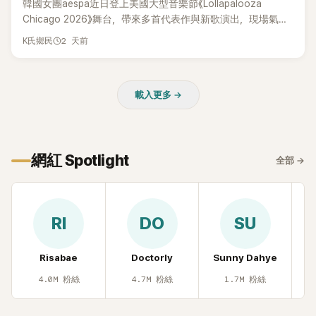
韓國女團aespa近日登上美國大型音樂節《Lollapalooza
Chicago 2026》舞台，帶來多首代表作與新歌演出，現場氣氛
嗨翻。不過，成員Karina卻在演出後主動坦承，自己因為太緊
2 天前
K氏鄉民
張，在表演過程中一度忘記歌詞，還親自向粉絲道歉。
載入更多 →
網紅 Spotlight
全部
→
RI
DO
SU
Risabae
Doctorly
Sunny Dahye
H
4.0M
粉絲
4.7M
粉絲
1.7M
粉絲