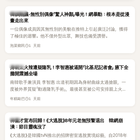
部分網友質疑，就連美國當地媒體也毫不留情給出負評，甚至
形容整場演出「就像一場豪華KTV」。
熱議討論
韓娛熱議-無性別偶像「驚人神顏」曝光！網暴動：根本是從漫
畫走出來
一位偶像成員因其無性別的美貌在推特上引起廣泛討論，獲得
了極佳的迴響。他不僅外型出眾，舞技也備受讚譽。
1 天前
泡菜鄉民
K-POP
身材太火辣遭疑隆乳！李智惠被逼開「比基尼記者會」 腋下全
攤開震撼全場
南韓歌手兼演員 李智惠 出道初期因為身材曲線太過搶眼，一
度被外界質疑「動過隆乳手術」，最後甚至被公司安排親上火
線，召開前所未見的「泳裝記者會」澄清。這場記者會後來還被
1 天前
年糕歐巴
韓國演藝圈點名為流傳至今的「三大記者會」之一。近日她在綜
藝節目中親口回憶這段「隆乳疑雲黑歷史」，話題再度被翻出來
熱議。 2日播出的 SBS 綜藝節目《我的經紀人太難搞－秘書
韓星
神童才宣布回歸！《大逃脫》8年元老無預警退出 韓網崩
鎮》，邀請同時兼顧工作與育兒的演藝圈代表「媽媽群」——李智
潰：節目靈魂沒了
惠、李賢怡、李恩亨，以第13位「My Star」身分登場，分享最真
《大逃脫》是韓國tvN推出的招牌密室逃脫實境綜藝，自2018年
實的生活日常。 節目一開始，李瑞鎮 率先與李智惠會合，兩人