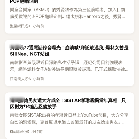
POP翻唱企劃
樂童音樂家（AKMU）的秀賢將作為第三位演唱者，加入目前
廣受歡迎的J-POP翻唱企劃。繼太妍和Hanroro之後，秀賢已
獲選為第三首翻唱歌曲的主唱，並於近期完成錄音。
1 小時前
泡菜鄉民
韓星
黃晸珉77通電話錄音曝光！崩潰喊「拜託放過我」 爆料女曾是
SHINee、NCT站姐
南韓影帝黃晸珉近日深陷私生活爭議，經紀公司日前強硬表
示，網路爆料女子A某涉嫌長期跟蹤黃晸珉，已正式採取法律
行動。不過，A並未停止發聲，持續透過社群平台公開爆料，反
3 小時前
江南美人
駁經紀公司的說法，強調兩人一直維持雙向聯繫，並非外界所
稱的單方面騷擾。如今，韓媒《Dispatch》再曝光雙方77通電話
的錄音內容，而A也首度承認自己過去曾是SHINee、NCT等偶
K-POP
遭閨蜜搶男友還大方成全！SISTAR孝琳親揭當年真相 只
像團體的「站姐」，事件持續延燒。
因對方「1句話」忍痛放手
南韓女團SISTAR出身的孝琳近日登上YouTube節目，大方分享
自己的戀愛觀，更首度坦承過去曾遭最好的朋友搶走男友。她
表示，當時選擇瀟灑放手，但如果同樣的事情現在再發生，「我
5 小時前
K氏鄉民
絕對不會坐視不管」，直率發言掀起熱議。