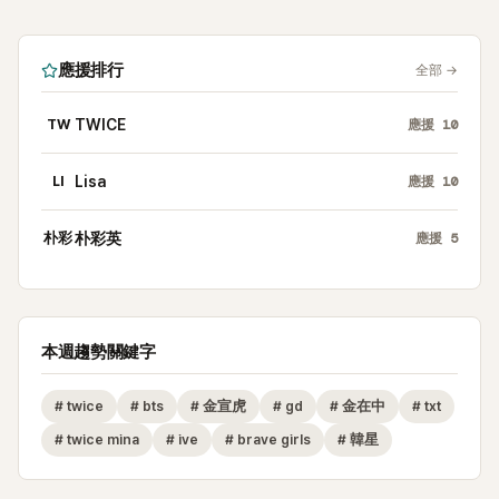
應援排行
全部
→
TW
TWICE
應援
10
LI
Lisa
應援
10
朴彩
朴彩英
應援
5
本週趨勢關鍵字
#
twice
#
bts
#
金宣虎
#
gd
#
金在中
#
txt
#
twice mina
#
ive
#
brave girls
#
韓星