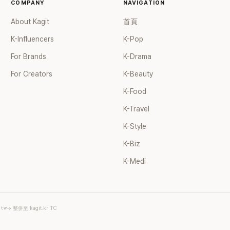
COMPANY
NAVIGATION
About Kagit
首頁
K-Influencers
K-Pop
For Brands
K-Drama
For Creators
K-Beauty
K-Food
K-Travel
K-Style
K-Biz
K-Medi
.tw
→ 整併至 kagit.kr TC