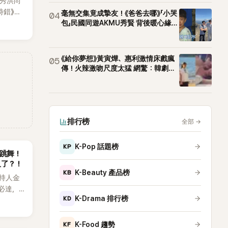
常秀洪尚
時錯》擦
毫無交集竟成摯友！《爸爸去哪》「小哭
04
往至
包」民國同遊AKMU秀賢 背後暖心緣分
曝光
迎來兩
執導的
《給你夢想》黃寅燁、惠利激情床戲瘋
05
正式回歸大銀
傳！火辣激吻尺度太猛 網驚：韓劇太
敢拍
復出。
影中的一
度掀起
排行榜
全部
→
KP
K-Pop 話題榜
拱跳舞！
久了？！
KB
K-Beauty 產品榜
持人金
必達，
KD
K-Drama 排行榜
現製作
KF
K-Food 趨勢