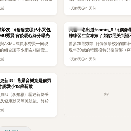
新社群平台，一口氣曬出20
論。她日前才因暴瘦身形受到外界
天前
2 天前
K氏鄉民
讓大批粉絲又驚又喜。其中，
又被質疑在舞台上使用臀墊，如今
糕照意外掀起熱議，不僅送禮
歌舞台曝光後，再度因身形比例引
光，就連貼文背景音樂也被眼
議。
K-POP
摯友！《爸爸去哪》「小哭包」
只差一名出道fromis_9！《偶像
暗藏玄機，在韓網引發兩波討
MU秀賢 背後暖心緣分曝光
妹練習生宣布嫁了 婚紗照美到認
與AKMU成員李秀賢一同現
曾參加選秀節目《偶像學校》的前練
外的組合讓不少網友相當驚
現年29歲的韓國模特兒柳智娜（유
去幾乎沒有公開交集，如今卻
近日無預警在社群平台公開一系列
天前
2 天前
K氏鄉民
士之旅，也讓粉絲紛紛好奇：
照，親自宣布即將步入婚姻，消息
怎麼認識的？」
讓不少曾追看節目的粉絲又驚又喜
送上祝福。
月更新IG！背景音樂竟是前男
才認愛小18歲新歡
廣告
員IU（李知恩）歷經新劇爭
息及健康狀況等風波後，終於
新社群平台，一口氣曬出20
天前
讓大批粉絲又驚又喜。不過，
身，更引發熱議的是，她竟選
基河所屬樂團的歌曲作為背景