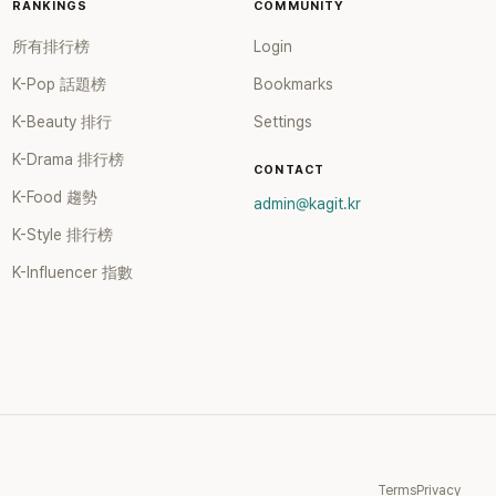
RANKINGS
COMMUNITY
所有排行榜
Login
K-Pop 話題榜
Bookmarks
K-Beauty 排行
Settings
K-Drama 排行榜
CONTACT
K-Food 趨勢
admin@kagit.kr
K-Style 排行榜
K-Influencer 指數
Terms
Privacy