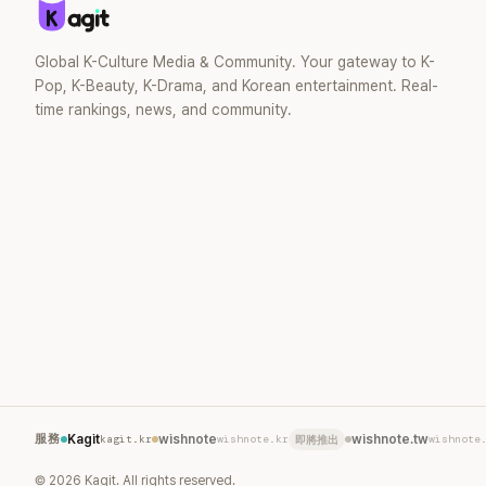
Global K-Culture Media & Community. Your gateway to K-
Pop, K-Beauty, K-Drama, and Korean entertainment. Real-
time rankings, news, and community.
服務
Kagit
kagit.kr
wishnote
wishnote.kr
wishnote.tw
wishnote
即將推出
©
2026
Kagit. All rights reserved.