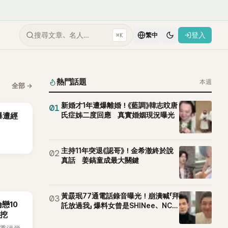
搜尋文章、名人…
登入
⌘K
繁中
熱門話題
本週
全部
→
新婚才1年遭爆離婚！《藍調》韓志旼唐
01
氏症姊二度回應 真實婚姻現況曝光
爆遭經
主持11年突退《認哥》！金希澈終於說
02
真話 姜鎬童成最大關鍵
黃晸珉77通電話錄音曝光！崩潰喊「拜
03
戀10
託放過我」 爆料女曾是SHINee、NCT
遭挖
站姐