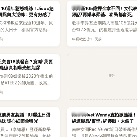
韓星
NK 10週年惹怒粉絲！Jisoo急
李昇基105億押金拿不回！女代
韓網風向大逆轉：更有好感了
狠話「再爆李昇基、泰民都會死」
音流出
CKPINK迎來出道10週年，原
歌手李昇基近期捲入高達105億韓
祝的大日子，卻因官方活動安
台幣2.3億元）的租屋押金返還爭
不滿，甚至傳出有人持高爾夫
正是演藝企劃公司One Hundred La
天前
1 天前
年糕歐巴
大樓鬧事。Jisoo今（8日）
表車佳媛(차가원)。如今事件再掀風
BLINK道歉，坦言這次紀念日
YouTuber李鎮浩公開一段與車佳
歉意的一天」。
通話錄音，當中出現「李昇基身邊
突冒18禁發言？竟喊「我要
部死掉」等激烈言論，引發外界譁
粉絲 真相曝光超荒謬
廣告
ers是KQ娛樂於2023年推出的
也是ATEEZ的師弟團，以高完
滿爆發力的表演及Hip-Hop
天前
出道後迅速累積大批海內外粉
登上Lollapalooza等國際
，展現新生代男團的舞台實
K-POP
前男友惹議！IU曬生日蛋
Red Velvet Wendy直拍掀熱
錫送 暖心細節全曝光
線遭疑靠「臀墊」 網傻眼：太假了
員IU（李知恩）歷經新劇爭
南韓女團Red Velvet近日帶著新
息及健康狀況等風波後，終於
歸，成員Wendy卻因舞台造型再